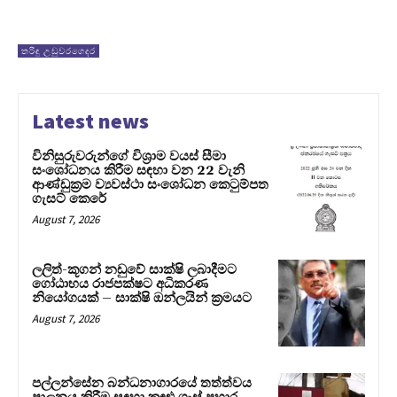
තරිඳු උඩුවරගෙදර
Latest news
විනිසුරුවරුන්ගේ විශ්‍රාම වයස් සීමා
සංශෝධනය කිරීම සඳහා වන 22 වැනි
ආණ්ඩුක්‍රම ව්‍යවස්ථා සංශෝධන කෙටුම්පත
ගැසට් කෙරේ
August 7, 2026
ලලිත්-කූගන් නඩුවේ සාක්ෂි ලබාදීමට
ගෝඨාභය රාජපක්ෂට අධිකරණ
නියෝගයක් – සාක්ෂි ඔන්ලයින් ක්‍රමයට
August 7, 2026
පල්ලන්සේන බන්ධනාගාරයේ තත්ත්වය