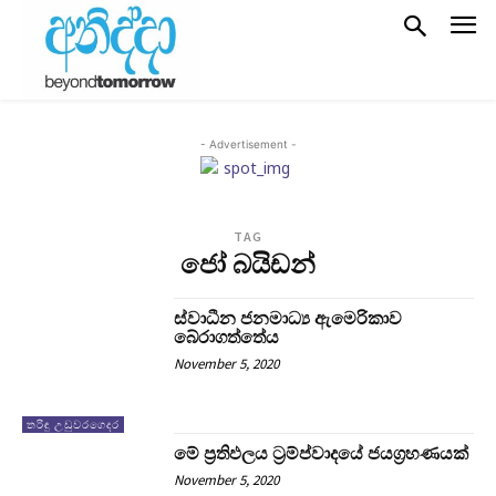
- Advertisement -
TAG
ජෝ බයිඩන්
ස්වාධීන ජනමාධ්‍ය ඇමෙරිකාව
බේරාගත්තේය
November 5, 2020
තරිඳු උඩුවරගෙදර
මේ ප්‍රතිඵලය ට්‍රම්ප්වාදයේ ජයග්‍රහණයක්
November 5, 2020