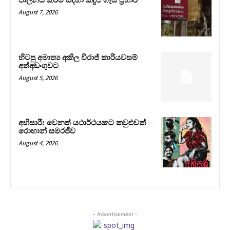
පාලනය කිරීම සඳහා කඳුළු ගෑස් ප්‍රහාර
August 7, 2026
හිටපු අමාත්‍ය අකිල විරාජ් කාරියවසම්
අත්අඩංගුවට
August 5, 2026
අභිසාරී: වෙනත් යථාර්ථයකට කවුළුවක් –
රොහාන් සමරජීව
August 4, 2026
- Advertisement -