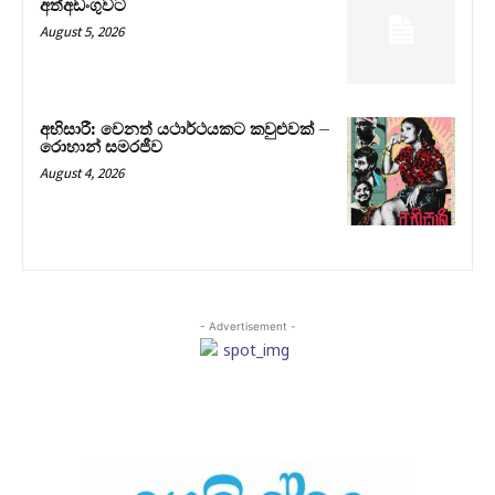
අත්අඩංගුවට
August 5, 2026
අභිසාරී: වෙනත් යථාර්ථයකට කවුළුවක් –
රොහාන් සමරජීව
August 4, 2026
- Advertisement -