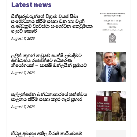
Latest news
විනිසුරුවරුන්ගේ විශ්‍රාම වයස් සීමා
සංශෝධනය කිරීම සඳහා වන 22 වැනි
ආණ්ඩුක්‍රම ව්‍යවස්ථා සංශෝධන කෙටුම්පත
ගැසට් කෙරේ
August 7, 2026
ලලිත්-කූගන් නඩුවේ සාක්ෂි ලබාදීමට
ගෝඨාභය රාජපක්ෂට අධිකරණ
නියෝගයක් – සාක්ෂි ඔන්ලයින් ක්‍රමයට
August 7, 2026
පල්ලන්සේන බන්ධනාගාරයේ තත්ත්වය
පාලනය කිරීම සඳහා කඳුළු ගෑස් ප්‍රහාර
August 7, 2026
හිටපු අමාත්‍ය අකිල විරාජ් කාරියවසම්