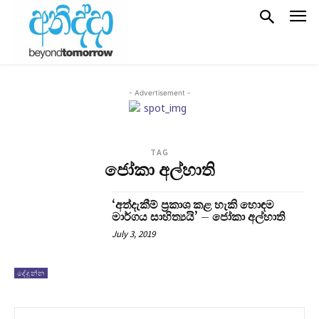
- Advertisement -
TAG
ජෝකා අල්හාති
‘අත්දැකීම් ප‍්‍රකාශ කළ හැකි හොඳම
මාර්ගය සාහිත්‍යයි’ – ජෝකා අල්හාති
July 3, 2019
දේදුන්න