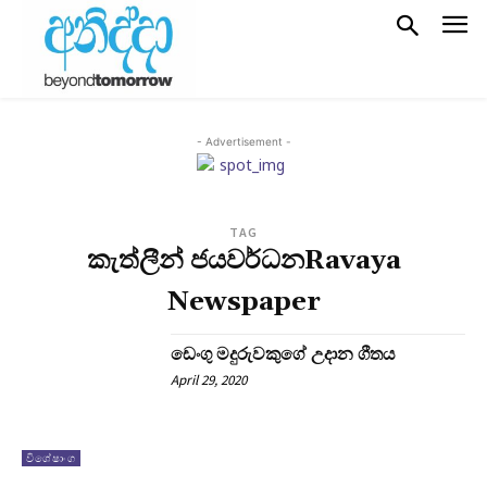
- Advertisement -
TAG
කැත්ලීන් ජයවර්ධනRavaya
Newspaper
ඩෙංගු මදුරුවකුගේ උදාන ගීතය
April 29, 2020
විශේෂාංග