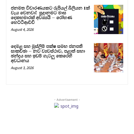
ජනමත විචාරණයකට රුපියල් බිලියන 1ක්
වැය වෙනවා! සූදානමට මාස
දෙකහමාරක් අවශ්‍යයි – රෝහණ
හෙට්ටිආච්චි
August 4, 2026
දෙමළ සහ මුස්ලිම් පක්ෂ සමඟ ජනපති
සාකච්ඡා – නව ව්‍යවස්ථාව, පළාත් සභා
ඡන්දය සහ ඉඩම් ගැටලු කෙරෙහි
අවධානය
August 3, 2026
- Advertisement -