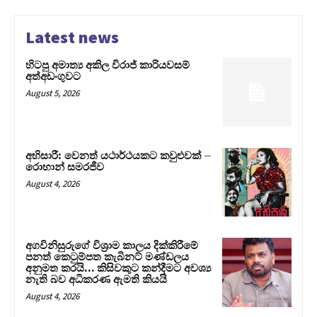
Latest news
හිටපු අමාත්‍ය අකිල විරාජ් කාරියවසම්
අත්අඩංගුවට
August 5, 2026
අභිසාරී: වෙනත් යථාර්ථයකට කවුළුවක් –
රොහාන් සමරජීව
August 4, 2026
අගවිනිසුරුගේ විශ්‍රාම කාලය දික්කිරීමේ
පනත් කෙටුම්පත කැබිනට් මණ්ඩලය
අනුමත කරයි… කිසිවකුට කන්දීමට අවශ්‍ය
නැති බව අධිකරණ ඇමති කියයි
August 4, 2026