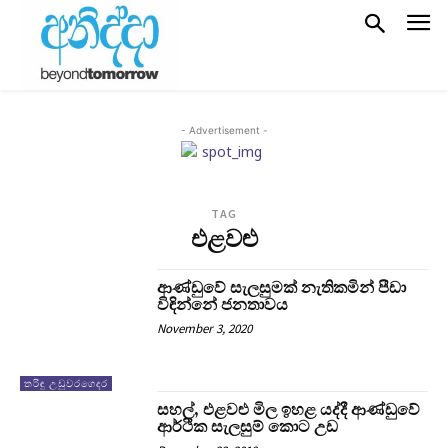
- Advertisement -
TAG
එළවළු
ආණ්ඩුවේ සැලසුමක් නැතිකමින් පීඩා
විඳින්නේ ජනතාවය
November 3, 2020
තරිඳු උඩුවරගෙදර
සහල්, එළවළු මිල ඉහළ යද්දී ආණ්ඩුවේ
ආර්ථික සැලසුම් කොට උඩ