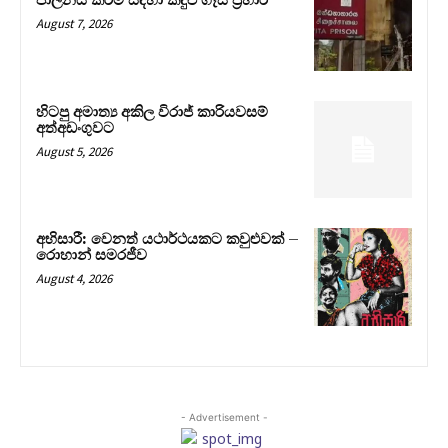
පාලනය කිරීම සඳහා කඳුළු ගෑස් ප්‍රහාර
August 7, 2026
හිටපු අමාත්‍ය අකිල විරාජ් කාරියවසම්
අත්අඩංගුවට
August 5, 2026
අභිසාරී: වෙනත් යථාර්ථයකට කවුළුවක් –
රොහාන් සමරජීව
August 4, 2026
- Advertisement -