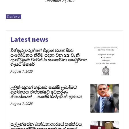
December 23, 2019
විශේෂාංග
Latest news
විනිසුරුවරුන්ගේ විශ්‍රාම වයස් සීමා
සංශෝධනය කිරීම සඳහා වන 22 වැනි
ආණ්ඩුක්‍රම ව්‍යවස්ථා සංශෝධන කෙටුම්පත
ගැසට් කෙරේ
August 7, 2026
ලලිත්-කූගන් නඩුවේ සාක්ෂි ලබාදීමට
ගෝඨාභය රාජපක්ෂට අධිකරණ
නියෝගයක් – සාක්ෂි ඔන්ලයින් ක්‍රමයට
August 7, 2026
පල්ලන්සේන බන්ධනාගාරයේ තත්ත්වය