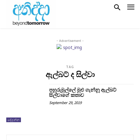
- Advertisement -
TAG
ඇල්බට් ද සිල්වා
පහුරුමුල්ලේ මුළු ගැන්නූ ඇල්බට්
සිල්වාගේ කතාව
September 29, 2019
දේදුන්න