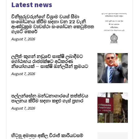
Latest news
විනිසුරුවරුන්ගේ විශ්‍රාම වයස් සීමා
සංශෝධනය කිරීම සඳහා වන 22 වැනි
ආණ්ඩුක්‍රම ව්‍යවස්ථා සංශෝධන කෙටුම්පත
ගැසට් කෙරේ
August 7, 2026
ලලිත්-කූගන් නඩුවේ සාක්ෂි ලබාදීමට
ගෝඨාභය රාජපක්ෂට අධිකරණ
නියෝගයක් – සාක්ෂි ඔන්ලයින් ක්‍රමයට
August 7, 2026
පල්ලන්සේන බන්ධනාගාරයේ තත්ත්වය
පාලනය කිරීම සඳහා කඳුළු ගෑස් ප්‍රහාර
August 7, 2026
හිටපු අමාත්‍ය අකිල විරාජ් කාරියවසම්