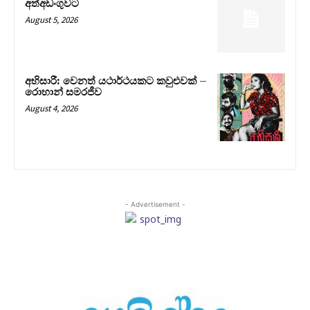
අත්අඩංගුවට
August 5, 2026
අභිසාරී: වෙනත් යථාර්ථයකට කවුළුවක් –
රොහාන් සමරජීව
August 4, 2026
- Advertisement -