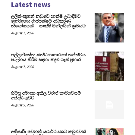
Latest news
ලලිත්-කූගන් නඩුවේ සාක්ෂි ලබාදීමට
ගෝඨාභය රාජපක්ෂට අධිකරණ
නියෝගයක් – සාක්ෂි ඔන්ලයින් ක්‍රමයට
August 7, 2026
පල්ලන්සේන බන්ධනාගාරයේ තත්ත්වය
පාලනය කිරීම සඳහා කඳුළු ගෑස් ප්‍රහාර
August 7, 2026
හිටපු අමාත්‍ය අකිල විරාජ් කාරියවසම්
අත්අඩංගුවට
August 5, 2026
අභිසාරී: වෙනත් යථාර්ථයකට කවුළුවක් –