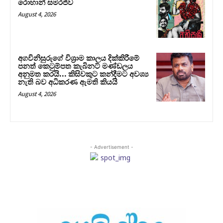
රොහාන් සමරජීව
August 4, 2026
අගවිනිසුරුගේ විශ්‍රාම කාලය දික්කිරීමේ
පනත් කෙටුම්පත කැබිනට් මණ්ඩලය
අනුමත කරයි… කිසිවකුට කන්දීමට අවශ්‍ය
නැති බව අධිකරණ ඇමති කියයි
August 4, 2026
- Advertisement -