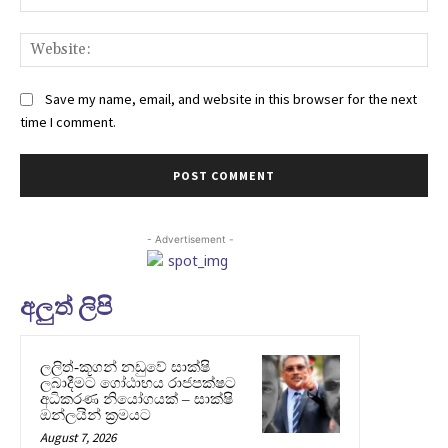
Web
Save my name, email, and website in this browser for the next
time I comment.
- Advertisement -
අලුත් ලිපි
ලලිත්-කූගන් නඩුවේ සාක්ෂි
ලබාදීමට ගෝඨාභය රාජපක්ෂට
අධිකරණ නියෝගයක් – සාක්ෂි
ඔන්ලයින් ක්‍රමයට
August 7, 2026