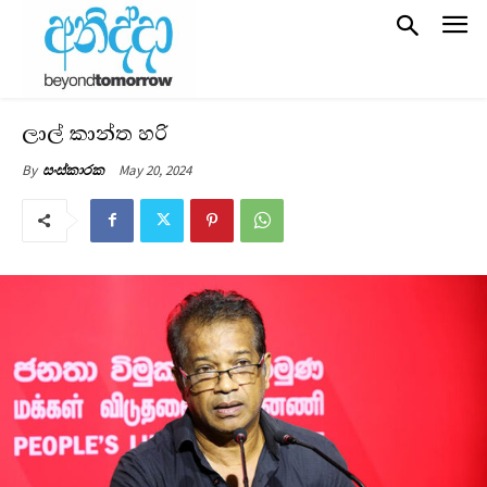
ලාල් කාන්ත හරි
May 20, 2024
By
සංස්කාරක