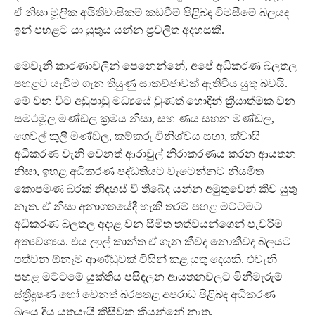
ඒ නිසා මූලික අයිතිවාසිකම් කඩවීම් පිළිබඳ විමසීමේ බලයද
ඉන් පහළට යා යුතුය යන්න ප්‍රචලිත අදහසකි.
මෙවැනි කාරණාවලින් පෙනෙන්නේ, අපේ අධිකරණ බලතල
පහළට යැවීම ගැන තියුණු සාකච්ඡාවක් ඇතිවිය යුතු බවයි.
මේ වන විට අඩුපාඩු මධ්‍යයේ වුණත් හොඳින් ක්‍රියාත්මක වන
සමථමූල මණ්ඩල ක්‍රමය නිසා, සහ ණය සහන මණ්ඩල,
ගෙවල් කුලී මණ්ඩල, කම්කරු විනිශ්චය සභා, ක්වාසි
අධිකරණ වැනි වෙනත් ආරාවුල් නිරාකරණය කරන ආයතන
නිසා, ඉහළ අධිකරණ පද්ධතියට වැටෙන්නට නියමිත
කොපමණ බරක් නිදහස් වී තිබේද යන්න අමුතුවෙන් කිව යුතු
නැත. ඒ නිසා අනාගතයේදී හැකි තරම් පහළ මට්ටමට
අධිකරණ බලතල අදාළ වන සීමිත තත්වයන්ගෙන් පැවරීම
අත්‍යවශ්‍යය. එය ලාල් කාන්ත ඒ ගැන කීවද නොකීවද බලයට
පත්වන ඕනෑම ආණ්ඩුවක් විසින් කළ යුතු දෙයකි. එවැනි
පහළ මට්ටමේ යුක්තිය පසිඳලන ආයතනවලට මිනීමැරුම්
ස්ත්‍රීදූෂණ හෝ වෙනත් බරපතළ අපරාධ පිළිබඳ අධිකරණ
බලය දිය යුතුයැයි කිසිවකු කියන්නේ නැත.