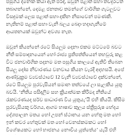
පසුගිය දිනෙක කියා ඇති පරිදි, ඔවුන් පළාත් සභා තවදුරටත්
තබාගන්නේ, දෙමළ ජනතාව තමන්ගේ වාර්ගික ගැටලුවට
විසඳුමක් ලෙස පළාත් සභා දකින නිසාවෙන් පමණකි.
නැතිනම් පළාත් සභා වැනි බලය බෙදා හදාගැනීමේ
ආයතනයක් ඔවුන්ට අවශ්‍ය නැත.
ඔවුන් කියන්නේ රටේ සියලුම දෙනා එකම මට්ටමේ බවට
නීති සම්පාදනයෙන් හෝ රාජ්‍ය ප්‍රතිපත්තියෙන් තහවුරු කළ
විට ජනවාර්ගික පදනම මත පසුගිය කාලයේ ඇතිවී තිබෙන
සියලු දෝස නිවාරණය වනවාය කියන වැරදි අදහසයි. අපේ
ආණ්ඩුක්‍රම ව්‍යවස්ථාවේ 12 වැනි ව්‍යවස්ථාවේ දක්වන්නේ,
රටේ සියලුම පුරවැසියන් සමාන තත්වයේ ලා සැලකිය යුතු
බවයි. ‘නීතිය පසිඳලීම සහ ක්‍රියාත්මක කිරීමද නීතියේ
රැකවරණයද සර්ව සාධාරණ විය යුතුයැ’යි එහි කියයි. කිසිම
පුරවැසියකු වර්ගය, ආගම භාෂාව කුලය ස්ත්‍රීපුරුෂ භේදය
දේශපාලන මතය හෝ උපන් ස්ථානය යන හේතු මත හෝ
ඉන් කවර හේතුවක් මත හෝ වෙනස්කමකට හෝ
විශේෂයකට හෝ භාජනය නොවිය යුත්තේය’ යැයි එහි