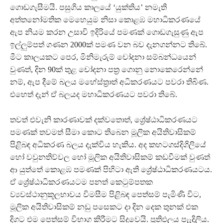
ගොඩගැසීමයි. පසුගිය කාලයේ ‘යුක්තිය’ නමැති
අත්තනෝමතික මෙහෙයුම නිසා කොළඹ මහාධිකරණයේ
ඇප නියම කරන උසාවි ඉදිරියේ පමණක් ගොඩගැසුණු ඇප
ඉල්ලුම්පත් ගණන 2000ක් පමණ වන බව දැනගන්නට තිබේ.
මීට කාලයකට පෙර, මිනිමැරුම් චෝදනා සම්බන්ධයෙන්
වුණත්, දින 90ක් තුළ චෝදනා පත්‍ර ගොනු නොකෙරෙන්නේ
නම්, ඇප දීමේ බලය මහේස්ත්‍රාත් අධිකරණයට පවරා තිබිණ.
එහෙත් දැන් ඒ බලයද මහාධිකරණයට පවරා තිබේ.
තවත් එවැනි කාරණාවක් දක්වතොත්, ශ්‍රේෂ්ඨාධිකරණයට
පමණක් තවමත් සීමා කොට තිබෙන මූලික අයිතිවාසිකම්
පිළිබඳ අධිකරණ බලය දැක්විය හැකිය. අද කහටගස්දිගිලියේ
හෝ වවුනතිව්වල හෝ මූලික අයිතිවාසිකම් කඩවීමක් වුණත්
ආ යුත්තේ කොළඹ පමණක් පිහිටා ඇති ශ්‍රේෂ්ඨාධිකරණයටය.
ඒ ශ්‍රේෂ්ඨාධිකරණයටම පනත් කෙටුම්පතක
ව්‍යවස්ථානුකූලභාවය විමසීම පිළිබඳ පෙත්සම් පැමිණි විට,
මූලික අයිතිවාසිකම් නඩු පසෙකට දා දින දෙක තුනක් එක
දිගට එම පෙත්සම් විභාග කිරීමට සිදුවෙයි. ප්‍රතිඵලය පැැදිලිය.