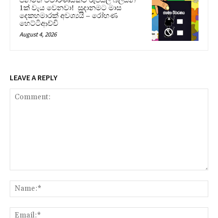
1ක් වැය වෙනවා! සූදානමට මාස
දෙකහමාරක් අවශ්‍යයි – රෝහණ
හෙට්ටිආච්චි
August 4, 2026
LEAVE A REPLY
Comment:
Na
Ema