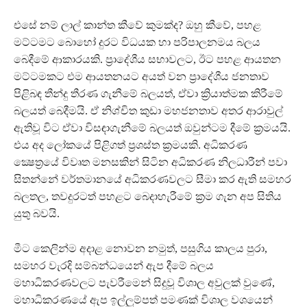
එසේ නම් ලාල් කාන්ත කීවේ කුමක්ද? ඔහු කීවේ, පහළ
මට්ටමට බොහෝ දුරට විධයක හා පරිපාලනමය බලය
බෙදීමේ ආකාරයකි. ප්‍රාදේශීය සභාවලට, ඊට පහළ ආයතන
මට්ටමකට එම ආයතනයට අයත් වන ප්‍රාදේශීය ජනතාව
පිළිබඳ තීන්දු තීරණ ගැනීමේ බලයත්, ඒවා ක්‍රියාත්මක කිරීමේ
බලයත් බෙදීමයි. ඒ නිශ්චිත කුඩා මහජනතාව අතර ආරාවුල්
ඇතිවූ විට ඒවා විසඳාගැනීමේ බලයත් ඔවුන්ටම දීමේ ක්‍රමයයි.
එය අද ලෝකයේ පිළිගත් ප්‍රශස්ත ක්‍රමයකි. අධිකරණ
ක්‍ෂෙත්‍රයේ විවෘත මනසකින් සිටින අධිකරණ නිලධාරීන් පවා
සිතන්නේ වර්තමානයේ අධිකරණවලට සීමා කර ඇති සමහර
බලතල, තවදුරටත් පහළට බෙදාහැරීමේ ක්‍රම ගැන අප සිතිය
යුතු බවයි.
මීට කෙලින්ම අදාළ නොවන නමුත්, පසුගිය කාලය පුරා,
සමහර වැරදි සම්බන්ධයෙන් ඇප දීමේ බලය
මහාධිකරණවලට පැවරීමෙන් සිදුවූ විශාල අවුලක් වුණේ,
මහාධිකරණයේ ඇප ඉල්ලුම්පත් පමණක් විශාල වශයෙන්