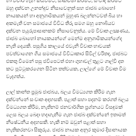
හා විචාර ගැන කියවීමට, සාකච්ඡා කිරීමට, සංවාද කිරීමට
ඔහු දක්වන උනන්දුව නිසාවෙනුත් සහ ජාජබ බොහෝ
නායකයන් හා අනුගාමිකයන් මුහුණ බලන්නටවත් බිය හා
අකමැති වන සමාජයේ විවිධ තීරු සමග ඔහු නොබියව
දක්වන පයුරුපාසානකම් නිසාවෙනුත්ය. මේ විවෘත ලක්‍ෂණය,
ජාජබ බොහෝ නායකයන්ගේ මෙන්ම අනුගාමිකයන්ගේද
නැති දෙයකි. පසුගිය කාලයේ එවැනි විවෘත භාවයක්
පවත්වාගෙන ගිය සමාජයේ විවිධාකාර සිවිල් චරිතද, ජාජබට
එකතු වීමෙන් පසු ජවිපෙටත් එහා ගුහාවල් තුළට ගාල්වී දත
කට පූට්ටුකරගෙන සිටින තත්වයක, ලාල්ගේ මේ විවෘත වීම
වැදගත්ය.
ලාල් කාන්ත ප්‍රමුඛ ජාජබය, බලය විමධ්‍යගත කිරීම ගැන
දක්වන්නේ සංවෘත අදහසකි. පළාත් සභා පදනම් කරගත් බලය
විමධ්‍යගත කිරීම, නැතිනම් ජනවාර්ගික ප්‍රශ්නයට විසඳුමක්
ලෙස බලය බෙදා හදාගැනීම ගැන ජාජබ දක්වන්නේ ඉතාමත්
නිෂේධනීය අදහසකි. හැකි නම් ඔවුන් පළාත් සභා
නැතිකරනවා සිකුරුය. ජාජබ නායක අනුර කුමාර දිසානායක