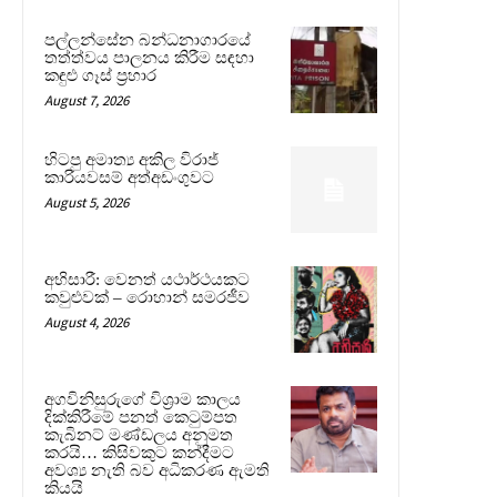
පල්ලන්සේන බන්ධනාගාරයේ
තත්ත්වය පාලනය කිරීම සඳහා
කඳුළු ගෑස් ප්‍රහාර
August 7, 2026
හිටපු අමාත්‍ය අකිල විරාජ්
කාරියවසම් අත්අඩංගුවට
August 5, 2026
අභිසාරී: වෙනත් යථාර්ථයකට
කවුළුවක් – රොහාන් සමරජීව
August 4, 2026
අගවිනිසුරුගේ විශ්‍රාම කාලය
දික්කිරීමේ පනත් කෙටුම්පත
කැබිනට් මණ්ඩලය අනුමත
කරයි… කිසිවකුට කන්දීමට
අවශ්‍ය නැති බව අධිකරණ ඇමති
කියයි