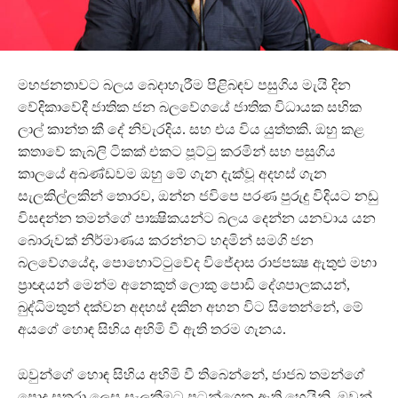
මහජනතාවට බලය බෙදාහැරීම පිළිබඳව පසුගිය මැයි දින
වේදිකාවේදී ජාතික ජන බලවේගයේ ජාතික විධායක සභික
ලාල් කාන්ත කී දේ නිවැරදිය. සහ එය විය යුත්තකි. ඔහු කළ
කතාවේ කැබලි ටිකක් එකට පූට්ටු කරමින් සහ පසුගිය
කාලයේ අඛණ්ඩවම ඔහු මේ ගැන දැක්වූ අදහස් ගැන
සැලකිල්ලකින් තොරව, ඔන්න ජවිපෙ පරණ පුරුදු විදියට නඩු
විසඳන්න තමන්ගේ පාක්‍ෂිකයන්ට බලය දෙන්න යනවාය යන
බොරුවක් නිර්මාණය කරන්නට හදමින් සමගි ජන
බලවේගයේද, පොහොට්ටුවේද විජේදාස රාජපක්‍ෂ ඇතුළු මහා
ප්‍රාඥයන් මෙන්ම අනෙකුත් ලොකු පොඩි දේශපාලකයන්,
බුද්ධිමතුන් දක්වන අදහස් දකින අහන විට සිතෙන්නේ, මේ
අයගේ හොඳ සිහිය අහිමි වී ඇති තරම ගැනය.
ඔවුන්ගේ හොඳ සිහිය අහිමි වී තිබෙන්නේ, ජාජබ තමන්ගේ
පොදු සතුරා ලෙස සැලකීමට පටන්ගෙන ඇති හෙයිනි. ඔවුන්