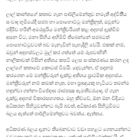
ලාල් කාන්තගේ කතාව ගැන පාර්ලිමේන්තුව නමැති අද්විතිීය
සංවාද භූමියේදී සජබ හා පොහොට්ටු මන්ත්‍රීනුත්, ඔවුන්ට
එදිරිව හරිනි අමරසූරිය මන්ත්‍රීවරියත් කළ අදහස් දැක්වීම්
අසන විට, මනා සිහිය අහිමිවී තිබෙන්නේ සජබටත්
පොහොට්ටුවටත් බව මැනැවින් පැහැදිලි වෙයි. එකක් නම්,
ඔවුන් අදහස්වලට මුල් කර ගත්තේ යම් රූපවාහිනි
නාලිකාවක් විසින් අතිශය කපටි ලෙස සංස්කරණය කරන ලද
ලාල්ගේ කතාවේ කොටස් වීමයි. දෙවැන්න, ඒ පදනම්
කරගෙන මේ මන්ත්‍රීවරුන් දැක්වූ අතිශය ප්‍රාථමික අදහස්ය.
මන්ත්‍රීවරුන් නම් කමක් නැත, මහා ප්‍රාඥයකු හැටියට තමන්ම
හඳුන්වා ගන්නා විජේදාස රාජපක්‍ෂ ඇමතිවරයාද, ඒ ගැන
දැක්වූ අදහස් විකාරසහගතය. ඔහු කිව්වේ, ඕන ඕන විදියට
අධිකරන පිහිටුවන්නට බැරි බවත්, අධිකරණ පිහිටුවීමට
බලය ඇත්තේ පාර්ලිමේන්තුවට බවත්ය. ඇත්තය.
අධිකරණ බලය දැනට තිබෙනවාට වඩා පහළට ගෙනයන්නට
වුවමනා නම් එය අනුමත කළ යුත්තේ පාර්ලිමේන්තුවයි. ඒ