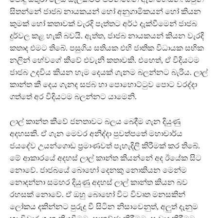
සිතන්නේ ජාජබ නායකයන් හෝ අනුගාමිකයන් හෝ කියන
කුමක් හෝ කතාවක් වැරදි පැත්තට අර්ථ දැක්වීමෙන් ජාජබ
දුර්වල කළ හැකි බවයි. ඇත්ත, ජාජබ නායකයන් කියන වැරදි
කතාද එමට තිබේ. පසුගිය සතියක එහි ජාතික විධායක සභික
නලින් හේවගේ කීවේ එවැනි කතාවකි. එහෙත්, ඒ විදියටම
ජාජබ උදවිය කියන හැම දෙයක් ගැනම බලන්නට බැරිය. ලාල්
කාන්ත කී දෙය ගැනද සජබ හා පොහොට්ටුව පොට වරද්දා
ගත්තේ අර විදියටම බලන්නට යාමෙනි.
ලාල් කාන්ත කීවේ ජනතාවට බලය බෙදීම ගැන දියුණු
අදහසකි. ඒ ගැන මෙවර අනිද්දා පුවත්පතේ මහාචාර්ය
ජයදේව උයන්ගොඩ ප්‍රමාණවත් පැහැදිලි කිරීමක් කර තිබේ.
මේ ආකාරයේ අදහස් ලාල් කාන්ත කියන්නේ අද ඊයේක සිට
නොවේ. ජාජබයේ බොහෝ දෙනකු නොකියන මෙන්ම
නොදන්නා සමහර දියුණු අදහස් ලාල් කාන්ත කියන බව
රහසක් නොවේ. ඒ ඔහු බොහෝ විට විවෘත මනසකින්
ලෝකය දකින්නට පුරුදු වී සිටින නිසාවෙනුත්, අලුත් දැනුම