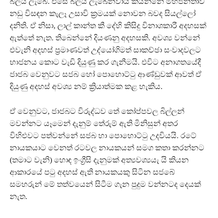
බලය ලැබේ. එසේ බලය ලැබෙනවාය කියන්නේ මහජනතාව
නඩු විසඳන කැලෑ උසාවි ක්‍රමයක් නොවන බවද සියල්ලෝ
දනිති. ඒ නිසා, ලාල් කාන්ත කී දේහි කිසිදු විනාශකාරී අදහසක්
ඇත්තේ නැත. තිබෙන්නේ දියණනු අදහසකි. අවශ්‍ය වන්නේ
එවැනි අදහස් ප්‍රමාණවත් උද්යෝගිමත් සාකච්ඡා සංවාදවලට
භාජනය කොට වැඩි දියුණු කර ගැනීමයි. එවිට අනාගතයේදී
ජාජබ වෙනුවට සජබ හෝ පොහොට්ටු ආණ්ඩුවක් ආවත් ඒ
දියුණු අදහස් අවශ්‍ය නම් ක්‍රියාත්මක කළ හැකිය.
ඒ වෙනුවට, ජාජබට විරුද්ධව තේ කෝප්පවල බිල්ලන්
මවන්නට යෑමෙන් දැනුම් තේරුම් ඇති මිනිසුන් අතර
විහිළුවට පත්වන්නේ සජබ හා පොහොට්ටු උදවියයි. රටේ
නායකයාට වෙනත් රටවල නායකයන් සමග කතා කරන්නට
(තමාට වැනි) හොඳ ඉංග්‍රීසි දැනුමක් අත්‍යවශ්‍යයැ යි කියන
ආකාරයේ පටු අදහස් ඇති නායකයකු සිටින සජබේ
සමහරුන් මේ තත්වයෙන් සිටීම ගැන පුදුම වන්නටද දෙයක්
නැත.