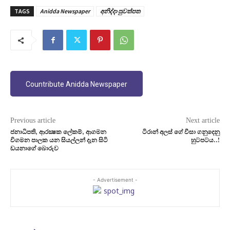
TAGS
Anidda Newspaper
අනිද්දා පුවත්පත
Countribute Anidda Newspaper
Previous article
Next article
ජනාධිපති, ආරක්‍ෂක ලේකම්, ආගමන
ටිරාන් අලස් ගේ වීසා ගනුදෙනු
විගමන පාලක යන සියල්ලන් දැන සිටි
හුටපටය..!
ඩයනාගේ බොරුව
- Advertisement -