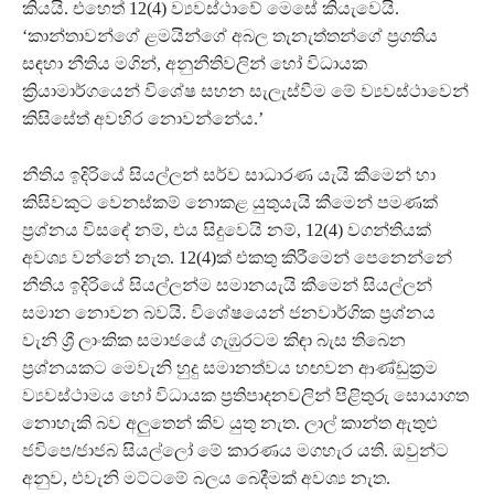
කියයි. එහෙත් 12(4) ව්‍යවස්ථාවේ මෙසේ කියැවෙයි.
‘කාන්තාවන්ගේ ළමයින්ගේ අබල තැනැත්තන්ගේ ප්‍රගතිය
සඳහා නීතිය මගින්, අනුනීතිවලින් හෝ විධායක
ක්‍රියාමාර්ගයෙන් විශේෂ සහන සැලැස්වීම මේ ව්‍යවස්ථාවෙන්
කිසිසේත් අවහිර නොවන්නේය.’
නීතිය ඉදිරියේ සියල්ලන් සර්ව සාධාරණ යැයි කීමෙන් හා
කිසිවකුට වෙනස්කම් නොකළ යුතුයැයි කීමෙන් පමණක්
ප්‍රශ්නය විසඳේ නම්, එය සිදුවෙයි නම්, 12(4) වගන්තියක්
අවශ්‍ය වන්නේ නැත. 12(4)ක් එකතු කිරීමෙන් පෙනෙන්නේ
නීතිය ඉදිරියේ සියල්ලන්ම සමානයැයි කීමෙන් සියල්ලන්
සමාන නොවන බවයි. විශේෂයෙන් ජනවාර්ගික ප්‍රශ්නය
වැනි ශ්‍රී ලාංකික සමාජයේ ගැඹුරටම කිඳා බැස තිබෙන
ප්‍රශ්නයකට මෙවැනි හුදු සමානත්වය හඟවන ආණ්ඩුක්‍රම
ව්‍යවස්ථාමය හෝ විධායක ප්‍රතිපාදනවලින් පිළිතුරු සොයාගත
නොහැකි බව අලුතෙන් කිව යුතු නැත. ලාල් කාන්ත ඇතුළු
ජවිපෙ/ජාජබ සියල්ලෝ මේ කාරණය මගහැර යති. ඔවුන්ට
අනුව, එවැනි මට්ටමේ බලය බෙදීමක් අවශ්‍ය නැත.