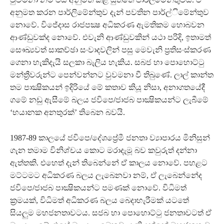
අනුමත කරන පාර්ලිමේන්තුව දැන් පවතින පාර්ල්ිමේන්තුව
නොවේ. විජේදාස රාජපක්‍ෂ අධිකරණ ඇමතිකම හොබවන
ආණ්ඩුවක්ද නොවේ. එවැනි ආණ්ඩුවකින් යථා පරිදි, ඉතාමත්
සෞඛ්‍යවත් සාකච්ඡා සංවාදවලින් පසු මෙවැනි ප්‍රතිසංස්කරණ
ගෙනා හැකිදැයි සලකා බැලිය හැකිය. සබජ හා පොහොට්ටු
මන්ත්‍රීවරුන්ට පෙන්වන්නට වුවමනා වී තිබුණේ. ලාල් කාන්ත
තම පාක්‍ෂිකයන් ඉදිරියේ මේ කතාව කියූ නිසා, අනාගතයේදී
ගමේ නඩු ඇසීමේ බලය ජවිපෙ/ජාජබ පාක්‍ෂිකයන්ට ලැබීමේ
‘භයානක අනතුරක්’ තිබෙන බවයි.
1987-89 කාලයේ ජවිපෙ/දේශප්‍රේමී ජනතා ව්‍යාපාරය මිනිසුන්
ගැන තමාම විනිශ්චය කොට මරාදැමූ බව කවුරුත් දන්නා
ඇත්තකි. එහෙත් දැන් තිබෙන්නේ ඒ කාලය නොවේ. පහළට
මට්ටමට අධිකරණ බලය ලැබෙනවා නම්, ඒ ලැබෙන්නේද
ජවිපෙ/ජාජබ පාක්‍ෂිකයන්ට පමණක් නොවේ. විධිමත්
ක්‍රමයක්, විධිමත් අධිකරණ බලය බෙදාහැරීමක් යටතේ
සියලුම මහජනතාවටය. සජබ හා පොහොට්ටු ජනතාවටත් ඒ