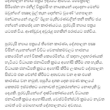
දේශපාලන න්‍යාය පත්‍රය ඉදිරියට ආවේය. මෛත්‍රීපාල
සිරිසේන හා රනිල් වික්‍රමසිංහ නායකයන් දෙදෙනා මෙන්ම
ඔවුන්ගේ පක්‍ෂද මුල් තැන දෙන්නට වුණේ ‘යහපාලන
බන්ධනයෙන් ගැලවී’ ඊළඟ මැතිවරණවලින් තනි තනිව ජය
ගන්නේ කෙසේද යන කාරණයටය. පුරවැසි න්‍යාය පත්‍රය
යටපත් විය. ආණ්ඩුවද අවුරුදු පහකින් පරාජයට පත්විය.
පුරවැසි න්‍යාය පත්‍රයේ තිබෙන කාරණා, දේශපාලන පක්‍ෂ
විසින් ගැනෙන්නේ විවිධ වෙනස්කම්වලට භාජනය
කෙරෙමින් හෝ විකෘති කෙරෙමින්ය. ඒ සඳහා උදාහරණයක්
හැටියට විධායක ජනාධිපති ක්‍රමය අහෝසි කිරීම ගත හැකිය.
විධායක ජනාධිපති ක්‍රමය අහෝසි කිරීම ලංකාවේ දේශපාලන
සිස්ටම් එක චේන්ජ් කිරීමට අත්‍යවශ්‍ය වන අංක එකේ
කාරණය වන නමුත්, පසුගිය දශක දෙක පමණ කාලයේ
කෙතරම් ඉස්මත්තට ගෙනාවත් ඉටුකරගන්නට නොහැකි වූ
දෙයකි. පුරවැසියන්ගේ දෘෂ්ටිකෝණයෙන්, විධායක
ජනාධිපති ක්‍රමය අහෝසියත්, වෙස්ට්මින්ස්ටර් ක්‍රමයට නැවත
යාමත් මේ මොහොතේ දේශපාලනයට අවශ්‍යය.