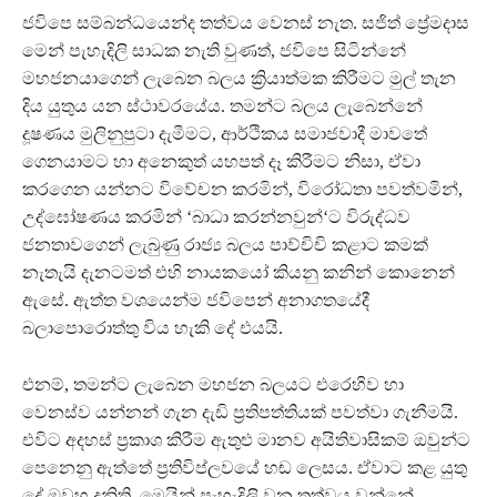
ජවිපෙ සම්බන්ධයෙන්ද තත්වය වෙනස් නැත. සජිත් ප්‍රේමදාස
මෙන් පැහැදිලි සාධක නැති වුණත්, ජවිපෙ සිටින්නේ
මහජනයාගෙන් ලැබෙන බලය ක්‍රියාත්මක කිරීමට මුල් තැන
දිය යුතුය යන ස්ථාවරයේය. තමන්ට බලය ලැබෙන්නේ
දූෂණය මුලිනුපුටා දැමීමට, ආර්ථිකය සමාජවාදී මාවතේ
ගෙනයාමට හා අනෙකුත් යහපත් දෑ කිරීමට නිසා, ඒවා
කරගෙන යන්නට විවේචන කරමින්, විරෝධතා පවත්වමින්,
උද්ඝෝෂණය කරමින් ‘බාධා කරන්නවුන්‘ට විරුද්ධව
ජනතාවගෙන් ලැබුණු රාජ්‍ය බලය පාව්චිචි කළාට කමක්
නැතැයි දැනටමත් එහි නායකයෝ කියනු කනින් කොනෙන්
ඇසේ. ඇත්ත වශයෙන්ම ජවිපෙන් අනාගතයේදී
බලාපොරොත්තු විය හැකි දේ එයයි.
එනම්, තමන්ට ලැබෙන මහජන බලයට එරෙහිව හා
වෙනස්ව යන්නන් ගැන දැඩි ප්‍රතිපත්තියක් පවත්වා ගැනීමයි.
එවිට අදහස් ප්‍රකාශ කිරීම ඇතුළු මානව අයිතිවාසිකම් ඔවුන්ට
පෙනෙනු ඇත්තේ ප්‍රතිවිප්ලවයේ හඬ ලෙසය. ඒවාට කළ යුතු
දේ ඔවුහු දනිති. මෙයින් පැහැදිලි වන තත්වය වන්නේ,