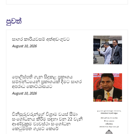
පුවත්
සාගර කාරියවසම් අත්අඩංගුවට
August 10, 2026
පොලිස්පති ගැන සිදුකළ ප්‍රකාශය
සම්බන්ධයෙන් ප්‍රකාශයක් දීමට සාගර
අපරාධ කොට්ඨාසයට
August 10, 2026
විනිසුරුවරුන්ගේ විශ්‍රාම වයස් සීමා
සංශෝධනය කිරීම සඳහා වන 22 වැනි
ආණ්ඩුක්‍රම ව්‍යවස්ථා සංශෝධන
කෙටුම්පත ගැසට් කෙරේ