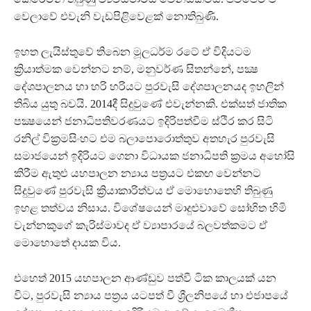
වෙලාවේ එවැනි වැඩපිළිවෙළක් නොතිබුණි.
ඉහත ලැයිස්තුවේ තිබෙන මූලධර්ම රටේ ඒ විදියටම
ක්‍රියාත්මක වෙන්නට නම්, මනුවර්ණ සිතන්නේ, පක්‍ෂ
දේශපාලනය හා හරි හරියට පුරවැසි දේශපාලනයද ඉහලින්
තිබිය යුතු බවයි. 2014දී සිදුවුණේ එවැන්නකි. එක්සත් ජාතික
පක්‍ෂයෙන් ජනාධිපතිවරණයට ඉදිරිපත්වීම ස්ථිර කර සිටි
රනිල් වික්‍රමසිංහට එම බලාපොරොත්තුව අතහැර පුරවැසි
සමාජයෙන් ඉදිරියට ගෙනා විධායක ජනාධිපති ක්‍රමය අහෝසි
කිරීම ඇතුළු යහපාලන න්‍යාය පත්‍රයට එකඟ වෙන්නට
සිදුවුණේ පුරවැසි ක්‍රියාකාරිත්වය ඒ මොහොතෙහි තිබුණු
ඉහළ තත්වය නිසාය. විශේෂයෙන් මාදුළුවාවේ සෝභිත හිමි
වැන්නකුගේ කැරිස්මාවද ඒ ව්‍යාපාරයේ බලවත්කමට ඒ
මොහොතේ දායක විය.
එහෙත් 2015 යහපාලන ආණ්ඩුව පත්වී ටික කාලයක් යන
විට, පුරවැසි න්‍යාය පත්‍රය යටපත් වී ශ්‍රීලනිපයේ හා එජාපයේ