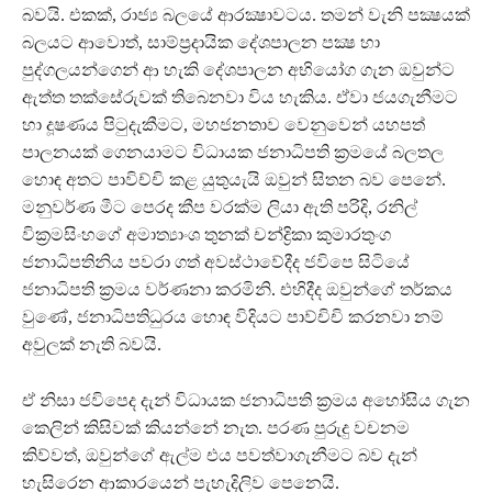
බවයි. එකක්, රාජ්‍ය බලයේ ආරක්‍ෂාවටය. තමන් වැනි පක්‍ෂයක්
බලයට ආවොත්, සාම්ප්‍රදායික දේශපාලන පක්‍ෂ හා
පුද්ගලයන්ගෙන් ආ හැකි දේශපාලන අභියෝග ගැන ඔවුන්ට
ඇත්ත තක්සේරුවක් තිබෙනවා විය හැකිය. ඒවා ජයගැනීමට
හා දූෂණය පිටුදැකීමට, මහජනතාව වෙනුවෙන් යහපත්
පාලනයක් ගෙනයාමට විධායක ජනාධිපති ක්‍රමයේ බලතල
හොඳ අතට පාවිච්චි කළ යුතුයැයි ඔවුන් සිතන බව පෙනේ.
මනුවර්ණ මීට පෙරද කීප වරක්ම ලියා ඇති පරිදි, රනිල්
වික්‍රමසිංහගේ අමාත්‍යාංශ තුනක් චන්ද්‍රිකා කුමාරතුංග
ජනාධිපතිනිය පවරා ගත් අවස්ථාවේදීද ජවිපෙ සිටියේ
ජනාධිපති ක්‍රමය වර්ණනා කරමිනි. එහිදීද ඔවුන්ගේ තර්කය
වුණේ, ජනාධිපතිධුරය හොඳ විදියට පාව්චිචි කරනවා නම්
අවුලක් නැති බවයි.
ඒ නිසා ජවිපෙද දැන් විධායක ජනාධිපති ක්‍රමය අහෝසිය ගැන
කෙලින් කිසිවක් කියන්නේ නැත. පරණ පුරුදු වචනම
කිව්වත්, ඔවුන්ගේ ඇල්ම එය පවත්වාගැනීමට බව දැන්
හැසිරෙන ආකාරයෙන් පැහැදිලිව පෙනෙයි.