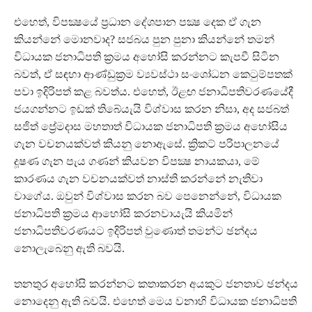
එහෙත්, විපක්‍ෂයේ ප්‍රධාන දේශපාන පක්‍ෂ දෙක ඒ ගැන
කියන්නේ මොනවාද? සජබය පුන පුනා කියන්නේ තමන්
විධායක ජනාධිපති ක්‍රමය අහෝසි කරන්නට කැපවී සිටින
බවත්, ඒ සඳහා ආණ්ඩුක්‍රම ව්‍යවස්ථා සංශෝධන කෙටුම්පතක්
පවා ඉදිරිපත් කළ බවත්ය. එහෙත්, ඊළඟ ජනාධිපතිවරණයේදී
ජයගන්නට ඉඩක් තිබේයැයි විශ්වාස කරන නිසා, අද සජබත්
සජිත් ප්‍රේමදාස මහතාත් විධායක ජනාධිපති ක්‍රමය අහෝසිය
ගැන වචනයක්වත් කියනු නොඇසේ. ක්‍රිකට් පරිපාලනයේ
දූෂණ ගැන පැය ගණන් කියවන විපක්‍ෂ නායකයා, මේ
කාරණය ගැන වචනයක්වත් නාස්ති කරන්නේ නැතිවා
වාගේය. ඔවුන් විශ්වාස කරන බව පෙනෙන්නේ, විධායක
ජනාධිපති ක්‍රමය ආහෝසි කරනවායැයි කියමින්
ජනාධිපතිවරණයට ඉදිරිපත් වුණොත් තමන්ට ඡන්දය
නොලැබෙනු ඇති බවයි.
තනතුර අහෝසි කරන්නට කතාකරන අයකුට ජනතාව ඡන්දය
නොදෙනු ඇති බවයි. එහෙත් මෙය වනාහි විධායක ජනාධිපති