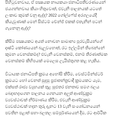
පිහිටුවනවාය, ඒ පක්‍ෂයක නායකයා ජනාධිපතිවරණයෙන්
ජයගන්නවාය කියා හිතුවොත්, එවැනි පාලනයක් යටතේ
ලංකාව කුමක් වනු ඇද්ද? 2022 ගෝල්ෆේස් අරගලයේදී
කියැවුණාක් මෙන් සිස්ටම් චේන්ජ් එකක් එතැනින් පටන්
ගැනෙනු ඇද්ද?
කිසිම පක්‍ෂයකට අයත් නොවන සාමාන්‍ය පුරවැසියන්ගේ
දෘෂ්ටි කෝණයෙන් බැලුවහොත්, රට ඉල්ලමින් තිබෙන්නේ
කුමන වෙනස්කම්ද? එවැනි වෙනස්කම්, එනම් තීරණාත්මක
වෙනස්කම් කිහිපයක් මෙලෙස ලැයිස්තුගත කළ හැකිය.
විධායක ජනාධිපති ක්‍රමය අහෝසි කිරීම, වෙස්ට්මින්ස්ටර්
ක්‍රමයට හෝ වෙනත් සුදුසු ප්‍රජාතන්ත්‍රවාදී ක්‍රමයකට යෑම,
එක්සත් රාජ්‍ය ව්‍යුහයක් තුළ සුළුතර ජනතාව සමග බලය
බෙදාහදාගෙන පාලනය ගෙනයන අලුත් ආණ්ඩුක්‍රම
ව්‍යවස්ථාවක් නිර්මාණය කිරීම, එවැනි ආණ්ඩුක්‍රම
ව්‍යවස්ථාවක් හදන තුරු දැනට 13 වැනි සංශෝධනයෙන්
පවතින පළාත් සභා බලතල සම්පූර්ණයෙන් දීම, රට ආර්ථික