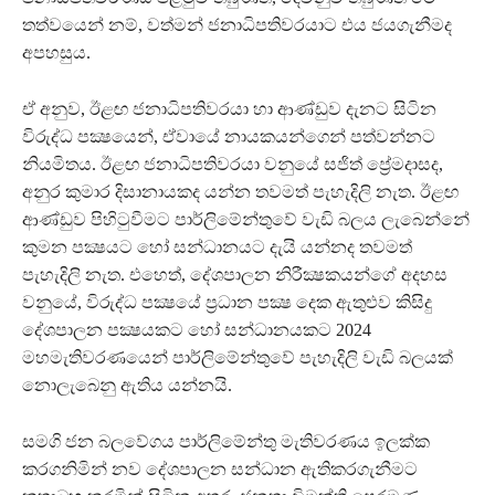
තත්වයෙන් නම්, වත්මන් ජනාධිපතිවරයාට එය ජයගැනීමද
අපහසුය.
ඒ අනුව, ඊළඟ ජනාධිපතිවරයා හා ආණ්ඩුව දැනට සිටින
විරුද්ධ පක්‍ෂයෙන්, ඒවායේ නායකයන්ගෙන් පත්වන්නට
නියමිතය. ඊළඟ ජනාධිපතිවරයා වනුයේ සජිත් ප්‍රේමදාසද,
අනුර කුමාර දිසානායකද යන්න තවමත් පැහැදිලි නැත. ඊළඟ
ආණ්ඩුව පිහිටුවීමට පාර්ලිමේන්තුවේ වැඩි බලය ලැබෙන්නේ
කුමන පක්‍ෂයට හෝ සන්ධානයට දැයි යන්නද තවමත්
පැහැදිලි නැත. එහෙත්, දේශපාලන නිරීක්‍ෂකයන්ගේ අදහස
වනුයේ, විරුද්ධ පක්‍ෂයේ ප්‍රධාන පක්‍ෂ දෙක ඇතුළුව කිසිදු
දේශපාලන පක්‍ෂයකට හෝ සන්ධානයකට 2024
මහමැතිවරණයෙන් පාර්ලිමේන්තුවේ පැහැදිලි වැඩි බලයක්
නොලැබෙනු ඇතිය යන්නයි.
සමගි ජන බලවේගය පාර්ලිමේන්තු මැතිවරණය ඉලක්ක
කරගනිමින් නව දේශපාලන සන්ධාන ඇතිකරගැනීමට