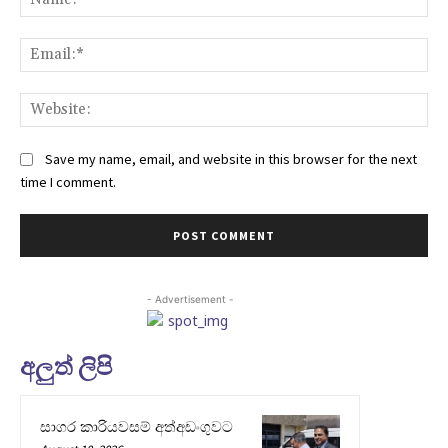
Ema
Web
Save my name, email, and website in this browser for the next
time I comment.
- Advertisement -
අලුත් ලිපි
සාගර කාරියවසම් අත්අඩංගුවට