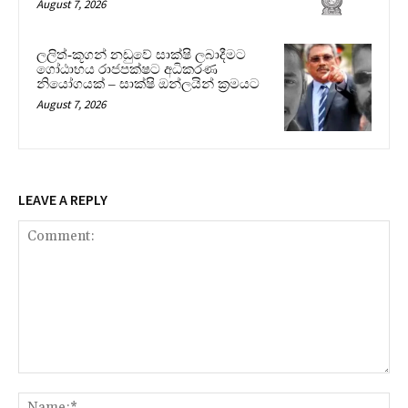
August 7, 2026
ලලිත්-කූගන් නඩුවේ සාක්ෂි ලබාදීමට
ගෝඨාභය රාජපක්ෂට අධිකරණ
නියෝගයක් – සාක්ෂි ඔන්ලයින් ක්‍රමයට
August 7, 2026
LEAVE A REPLY
Comment:
Na