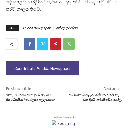
දේශපාලනය ඉදිරියට පැමිණිය යුතු බවයි. ඒ සඳහා වුවමනා
තරම් කාලය තිබේ.
TAGS
Anidda Newspaper
අනිද්දා පුවත්පත
Countribute Anidda Newspaper
Previous article
Next article
කොළඹ නගර සභා ප්‍රජා ශාලාව
සංචාරක බංගලාව සේවකයන්ට නෑ –
ජනාධිපතිගේ ගෝලයා අල්ලාගෙන
එක දිගට ඇමති වෙන්කරලා
- Advertisement -