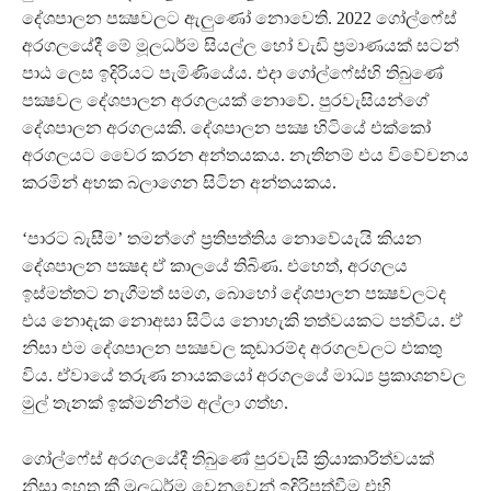
දේශපාලන පක්‍ෂවලට ඇලුණෝ නොවෙති. 2022 ගෝල්ෆේස්
අරගලයේදී මේ මූලධර්ම සියල්ල හෝ වැඩි ප්‍රමාණයක් සටන්
පාඨ ලෙස ඉදිරියට පැමිණියේය. එදා ගෝල්ෆේස්හි තිබුණේ
පක්‍ෂවල දේශපාලන අරගලයක් නොවේ. පුරවැසියන්ගේ
දේශපාලන අරගලයකි. දේශපාලන පක්‍ෂ හිටියේ එක්කෝ
අරගලයට වෛර කරන අන්තයකය. නැතිනම් එය විවේචනය
කරමින් අහක බලාගෙන සිටින අන්තයකය.
‘පාරට බැසීම’ තමන්ගේ ප්‍රතිපත්තිය නොවේයැයි කියන
දේශපාලන පක්‍ෂද ඒ කාලයේ තිබිණ. එහෙත්, අරගලය
ඉස්මත්තට නැගීමත් සමග, බොහෝ දේශපාලන පක්‍ෂවලටද
එය නොදැක නොඅසා සිටිය නොහැකි තත්වයකට පත්විය. ඒ
නිසා එම දේශපාලන පක්‍ෂවල කූඩාරම්ද අරගලවලට එකතු
විය. ඒවායේ තරුණ නායකයෝ අරගලයේ මාධ්‍ය ප්‍රකාශනවල
මුල් තැනක් ඉක්මනින්ම අල්ලා ගත්හ.
ගෝල්ෆේස් අරගලයේදී තිබුණේ පුරවැසි ක්‍රියාකාරිත්වයක්
නිසා ඉහත කී මූලධර්ම වෙනුවෙන් ඉදිරිපත්වීම එහි