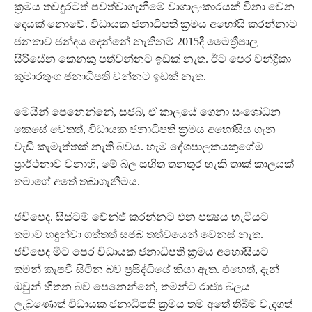
ක්‍රමය තවදුරටත් පවත්වාගැනීමේ වාගාලංකාරයක් විනා වෙන
දෙයක් නොවේ. විධායක ජනාධිපති ක්‍රමය අහෝසි කරන්නාට
ජනතාව ඡන්දය දෙන්නේ නැතිනම් 2015දී මෛත්‍රීපාල
සිරිසේන කෙනකු පත්වන්නට ඉඩක් නැත. ඊට පෙර චන්ද්‍රිකා
කුමාරතුංග ජනාධිපති වන්නට ඉඩක් නැත.
මෙයින් පෙනෙන්නේ, සජබ, ඒ කාලයේ ගෙනා සංශෝධන
කෙසේ වෙතත්, විධායක ජනාධිපති ක්‍රමය අහෝසිය ගැන
වැඩි කැමැත්තක් නැති බවය. හැම දේශපාලකයකුගේම
ප්‍රාර්ථනාව වනාහි, මේ බල සහිත තනතුර හැකි තාක් කාලයක්
තමාගේ අතේ තබාගැනීමය.
ජවිපෙද. සිස්ටම් චේන්ජ් කරන්නට එන පක්‍ෂය හැටියට
තමාව හඳුන්වා ගත්තත් සජබ තත්වයෙන් වෙනස් නැත.
ජවිපෙද මීට පෙර විධායක ජනාධිපති ක්‍රමය අහෝසියට
තමන් කැපවී සිටින බව ප්‍රසිද්ධියේ කියා ඇත. එහෙත්, දැන්
ඔවුන් හිතන බව පෙනෙන්නේ, තමන්ට රාජ්‍ය බලය
ලැබුණොත් විධායක ජනාධිපති ක්‍රමය තම අතේ තිබීම වැදගත්