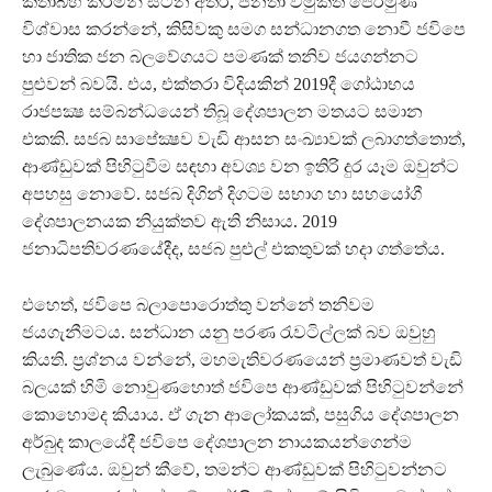
කතාබහ කරමින් සිටින අතර, ජනතා විමුක්ති පෙරමුණ
විශ්වාස කරන්නේ, කිසිවකු සමග සන්ධානගත නොවී ජවිපෙ
හා ජාතික ජන බලවේගයට පමණක් තනිව ජයගන්නට
පුළුවන් බවයි. එය, එක්තරා විදියකින් 2019දී ගෝඨාභය
රාජපක්‍ෂ සම්බන්ධයෙන් තිබූ දේශපාලන මතයට සමාන
එකකි. සජබ සාපේක්‍ෂව වැඩි ආසන සංඛ්‍යාවක් ලබාගත්තොත්,
ආණ්ඩුවක් පිහිටුවීම සඳහා අවශ්‍ය වන ඉතිරි දුර යෑම ඔවුන්ට
අපහසු නොවේ. සජබ දිගින් දිගටම සභාග හා සහයෝගී
දේශපාලනයක නියුක්තව ඇති නිසාය. 2019
ජනාධිපතිවරණයේදීද, සජබ පුළුල් එකතුවක් හදා ගත්තේය.
එහෙත්, ජවිපෙ බලාපොරොත්තු වන්නේ තනිවම
ජයගැනීමටය. සන්ධාන යනු පරණ රැවටිල්ලක් බව ඔවුහු
කියති. ප්‍රශ්නය වන්නේ, මහමැතිවරණයෙන් ප්‍රමාණවත් වැඩි
බලයක් හිමි නොවුණහොත් ජවිපෙ ආණ්ඩුවක් පිහිටුවන්නේ
කොහොමද කියාය. ඒ ගැන ආලෝකයක්, පසුගිය දේශපාලන
අර්බුද කාලයේදී ජවිපෙ දේශපාලන නායකයන්ගෙන්ම
ලැබුණේය. ඔවුන් කීවේ, තමන්ට ආණ්ඩුවක් පිහිටුවන්නට