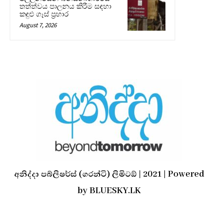
තත්ත්වය පාලනය කිරීම සඳහා
කඳුළු ගෑස් ප්‍රහාර
August 7, 2026
අනිද්දා පබ්ලිෂර්ස් (ගරන්ටි) ලිමිටඞ් | 2021 | Powered
by BLUESKY.LK