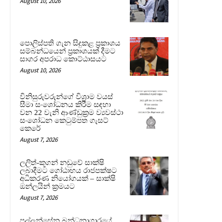
August 10, 2026
පොලිස්පති ගැන සිදුකළ ප්‍රකාශය
සම්බන්ධයෙන් ප්‍රකාශයක් දීමට
සාගර අපරාධ කොට්ඨාසයට
August 10, 2026
විනිසුරුවරුන්ගේ විශ්‍රාම වයස්
සීමා සංශෝධනය කිරීම සඳහා
වන 22 වැනි ආණ්ඩුක්‍රම ව්‍යවස්ථා
සංශෝධන කෙටුම්පත ගැසට්
කෙරේ
August 7, 2026
ලලිත්-කූගන් නඩුවේ සාක්ෂි
ලබාදීමට ගෝඨාභය රාජපක්ෂට
අධිකරණ නියෝගයක් – සාක්ෂි
ඔන්ලයින් ක්‍රමයට
August 7, 2026
පල්ලන්සේන බන්ධනාගාරයේ