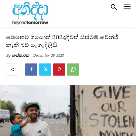
මෙහෙම ගියොත් 2024දීවත් සිස්ටම් චේන්ජ්
නැති බව පැහැදිලියි
December 26, 2023
By
සංස්කාරක