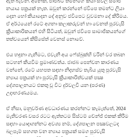
ඇති බැවිනි. අනෙක, ජාජබට තමන්ගේ කියා සිවිල් සමාජ
නයාය පත්‍රයක් නැත. ඔවුන් කරන්නේ ජවිපෙ තමන්ට ලියා
දෙන හෝ කියාදෙන දේ අනුව ජවිපෙට වුවමනා දේ කිරීමය.
ඒ අර්ථයෙන් රටේ අගනා කලාකරුවන් හා වෙනත් පුරවැසි
ක්‍රියාකාරිකයන් එහි සිටියත්, ඔවුන් ජවිපෙ සාමාජිකයන්ගේ
තත්වයෙන් කිසිසේත් වෙනස් නොවේ.
එය හඳුනා ගැනීමට, එවැනි අය ෆේස්බුක්හි වරින් වර තබන
සටහන් කියවීම ප්‍රමාණවත්ය. ජාජබ පෙන්වන කාරණය
වන්නේ, රටේ යහපත සඳහා නිදහස්ව තැබිය යුතු පුරවැසි
න්‍යාය පත්‍රයක් හා පුරවැසි ක්‍රියාකාරිත්වයක් පක්‍ෂ
දේශපාලනයට එකතු වූ විට දුර්වලවී යන (පරණ)
උදාහරණයමය.
ඒ නිසා, මනුවර්ණ අවධාරණය කරන්නට කැමැත්තේ, 2024
මැතිවරණ වසර රටට ඇත්තටම සිස්ටම් චේන්ජ් එකක් කිරීම
සඳහා යොදාගන්නට අවශ්‍ය නම්, දේශපාලන පක්‍ෂවලටද
බලපෑම් සහගත වන න්‍යාය පත්‍රයක් සමග පුරවැසි