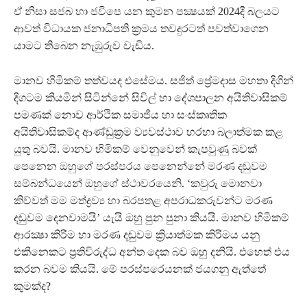
ඒ නිසා සජබ හා ජවිපෙ යන කුමන පක්‍ෂයක් 2024දී බලයට
ආවත් විධායක ජනාධිපති ක්‍රමය තවදුරටත් පවත්වාගෙන
යාමට තිබෙන නැඹුරුව වැඩිය.
මානව හිමිකම් තත්වයද එසේමය. සජිත් ප්‍රේමදාස මහතා දිගින්
දිගටම කියමින් සිටින්නේ සිවිල් හා දේශපාලන අයිතිවාසිකම්
පමණක් නොව ආර්ථික සමාජීය හා සංස්කෘතික
අයිතිවාසිකම්ද ආණ්ඩුක්‍රම ව්‍යවස්ථාව හරහා බලාත්මක කළ
යුතු බවයි. මානව හිමිකම් වෙනුවෙන් කැපවුණු බවක්
පෙනෙන ඔහුගේ පරස්පරය පෙනෙන්නේ මරණ දඬුවම
සම්බන්ධයෙන් ඔහුගේ ස්ථාවරයෙනි. ‘කවුරු මොනවා
කිව්වත් මම මත්ද්‍රව්‍ය හා බරපතළ අපරාධකරුවන්ට මරණ
දඬුවම දෙනවාමයි’ යැයි ඔහු පුන පුනා කියයි. මානව හිමිකම්
ආරක්‍ෂා කිරීම හා මරණ දඬුවම ක්‍රියාත්මක කිරීමය යනු
එකිනෙකට ප්‍රතිවිරුද්ධ අන්ත දෙක බව ඔහු දනියි. එහෙත් එය
කරන බවම කියයි. මේ පරස්පරෙයනක් ජයගනු ඇත්තේ
කුමක්ද?