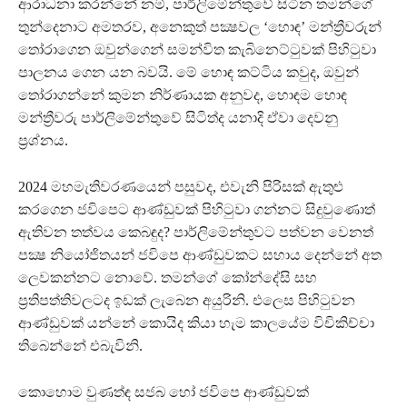
ආරාධනා කරන්නේ නම්, පාර්ලිමේන්තුවේ සිටින තමන්ගේ
තුන්දෙනාට අමතරව, අනෙකුත් පක්‍ෂවල ‘හොඳ’ මන්ත්‍රීවරුන්
තෝරාගෙන ඔවුන්ගෙන් සමන්විත කැබිනෙට්ටුවක් පිහිටුවා
පාලනය ගෙන යන බවයි. මේ හොඳ කට්ටිය කවුද, ඔවුන්
තෝරාගන්නේ කුමන නිර්ණායක අනුවද, හොඳම හොඳ
මන්ත්‍රීවරු පාර්ලිමේන්තුවේ සිටිත්ද යනාදි ඒවා දෙවනු
ප්‍රශ්නය.
2024 මහමැතිවරණයෙන් පසුවද, එවැනි පිරිසක් ඇතුළු
කරගෙන ජවිපෙට ආණ්ඩුවක් පිහිටුවා ගන්නට සිදුවුණොත්
ඇතිවන තත්වය කෙබඳුද? පාර්ලිමේන්තුවට පත්වන වෙනත්
පක්‍ෂ නියෝජිතයන් ජවිපෙ ආණ්ඩුවකට සහාය දෙන්නේ අත
ලෙවකන්නට නොවේ. තමන්ගේ කෝන්දේසි සහ
ප්‍රතිපත්තිවලටද ඉඩක් ලැබෙන අයුරිනි. එලෙස පිහිටුවන
ආණ්ඩුවක් යන්නේ කොයිද කියා හැම කාලයේම විචිකිච්චා
තිබෙන්නේ එබැවිනි.
කොහොම වුණත්ඳ සජබ හෝ ජවිපෙ ආණ්ඩුවක්