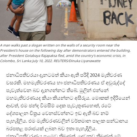
A man walks past a slogan written on the walls of a security room near the
President's house on the following day after demonstrators entered the building,
after President Gotabaya Rajapaksa fled, amid the country's economic crisis, in
Colombo, Sri Lanka July 10, 2022. REUTERS/Dinuka Liyanawatte
ජනාධිපතිවරයා දැනටමත් කියා ඇති පරිදි 2024 මැතිවරණ
වසරකි. මහමැතිවරණය හා ජනාධිපතිවරණය ඒ අවුරුද්දේ
පැවැත්වෙන බව දැනගන්නට තිබේ. මුලින් එන්නේ
මහමැතිවරණයද කියා කියන්නට අසීරුය. මොකක් ඉදිරියෙන්
ආවත්, එම ඡන්ද විමසීම් දෙක පැවැතුණහොත්, රටේ
දේශපාලන චිත්‍රය වෙනස්වන්නට ඉඩ ඇති බව නම්
පැහැදිලිය. එම මැතිවරණවලින් වර්තමාන පාලක සන්ධානය
බරපතළ පරාජයක් ලබන බව ඉතා පැහැදිලිය.
ජනාධිපතිවරණය පළමුව තිබුණත්, දෙවනුව තිබුණත් මේ