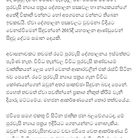
පුරවැසි න්‍යාය පත්‍රය දේශපාලන පක්‍ෂවල හා නායකයන්ගේ
අතේදී විකෘති වන්නට හෝ අපගමනය වන්නට තිබෙන
ඉඩකඩයි. ඒවා දේශපාලන පක්‍ෂවලට වුවමනා විදියට
වෙනස්වීමෙන් සිදුවන්නේ 2015දී යහපාලන ආණ්ඩුවෙන්
සිදුවූ දේටම සමාන දෙයකි.
අවාසනාවකට තවමත් රටේ පුරවැසි දේශපාලනය ඉස්මත්තට
පැමිණ නැත. විවිධ තැන්වල විවිධ පුරවැසි කණ්ඩායම්
වෘත්තිකයන් ලෙස හෝ වෙනත් ආකාරවලින් එක් රැස්වී සිටින
බව පෙනේ. රටේ පුරවැසි න්‍යාය පත්‍රය ගැන විවිධ
කෝණයන්ගෙන් ඔවුන් අතර සාකච්ඡා සිදුවන බවද පෙනේ.
එහෙත් තවමත් ඒවා පවතින්නේ ප්‍රකාශ නිකුත් කිරීම් වැනි
දියාරු මට්ටමේය. මහජන ආකර්ෂණයෙන් තොර තත්වයේය.
ජවිපෙ සමග එකතු වී සිටින ජාතික ජන බලවේගයටද, මේ
පුරවැසි න්‍යාය පත්‍රය ඉදිරියට ගෙනයන්නට නොහැකිය.
ඔවුන් තම පුරවැසිභාවයට වඩා ජවිපෙ වෙත ආකර්ෂණය වී