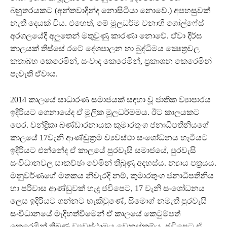
බහුතරයකට (අන්තවාදීන්ද නොසිටියා නොවේ.) අපහසුවක්
නැති දෙයක් විය. එහෙත්, මේ මූලධර්ම වනාහි ගෝල්ෆේස්
අරගලයේදී අලුතෙන් මතුවුණු කාරණා නොවේ. ඒවා දීර්ඝ
කාලයක් තිස්සේ රටේ දේශපාලන හා බුද්ධිමය ක්‍ෂෙත්‍රවල
කතාබහ කෙරෙමින්, සංවාද කෙරෙමින්, ප්‍රකාශන කෙරෙමින්
පැවැති ඒවාය.
2014 කාලයේ සාධාරණ සමාජයක් සඳහා වූ ජාතික ව්‍යාපාරය
ඉදිරියට ගෙනායේද ඒ මූලික මූලධර්මමය. ඊට කාලයකට
පෙර. චන්ද්‍රිකා බණ්ඩාරනායක කුමාරතුංග ජනාධිපතිනියගේ
කාලයේ 17වැනි ආණ්ඩුක්‍රම ව්‍යවස්ථා සංශෝධනය හැටියට
ඉදිරියට එන්නේද ඒ කාලයේ පුරවැසි සමාජයේ, පුරවැසි
සංවිධානවල සාකච්ඡා වෙමින් තිබුණු අදහස්ය. න්‍යාය පත්‍රයය.
මනුවර්ණගේ මතකය නිවැරදි නම්, කුමාරතුංග ජනාධිපතිනිය
හා පරිවාස ආණ්ඩුවක් හැදූ ජවිපෙට, 17 වැනි සංශෝධනය
ලෙස ඉදිරියට ගන්නට හැකිවුණේ, සිමොග් නමැති පුරවැසි
සංවිධානයේ මැදිහත්වීමෙන් ඒ කාලයේ කෙටුම්පත්
කෙරෙමින් තිබුණු ව්‍යවස්ථාමය වෙනස්කම්ය. ජවිපෙට ඒ