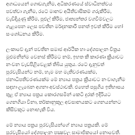
අගාධයෙන් ගොඩගැනීම, අධිකරණයේ ස්වාධීනත්වය
පවත්වා ගැනීම, රටේ මානව අයිතිවාසිකම් ගරුකිරීම,
වැඩිදියුණු කිරීම, පුළුල් කිරීම, ජාත්‍යන්තර වගවීම්වලට
ගැළපෙන ලෙස පවතින මර්දනකාරී පනත් ඉවත් කිරීම හෝ
සංශෝධනය කිරීම.
ලංකාවේ දැන් පවතින සමාජ ආර්ථික හා දේශපාලන චිත්‍රය
මුළුමනින්ම වෙනස් කිරීමට නම්, ඉහත කී කාරණා ක්‍රියාවට
නංවන වැඩපිළිවෙළක් තිබිය යුතුය. රටේ දැනුවත්
පුරවැසියන්ට නම්, හැම මහ මැතිවරණයක්ම,
ජනාධිපතිවරණයක්ම මේ න්‍යාය පත්‍රය ක්‍රියාවට නංවාගැනීම
සඳහා ලැබෙන අගනා අවස්ථාවකි. එහෙත් පසුගිය ඉතිහාසය
තුළ ඒ න්‍යාය පත්‍රය කොරගසමින් කෙටි දුරක් ඉදිරියට
ගෙනගියා විනා, තර්කානුකූල අවසානයකට ගෙනයන්නට
කිසිවකුට නොහැකි විය.
මේ න්‍යාය පත්‍රය පුරවැසියන්ගේ න්‍යාය පත්‍රයකි. මේ
පුරවැසියෝ දේශපාලන පක්‍ෂවල සාමාජිකයෝ නොවෙති.