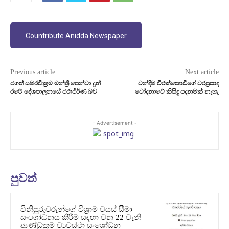
Countribute Anidda Newspaper
Previous article
Next article
ජගත් සමරවික්‍රම මන්ත්‍රී පෙන්වා දුන්
චන්දිම වීරක්කොඩිගේ වරප්‍රසාද
රටේ දේශපාලනයේ ජරාජීර්ණ බව
චෝදනාවේ කිසිදු පදනමක් නැහැ
- Advertisement -
පුවත්
විනිසුරුවරුන්ගේ විශ්‍රාම වයස් සීමා
සංශෝධනය කිරීම සඳහා වන 22 වැනි
ආණ්ඩුක්‍රම ව්‍යවස්ථා සංශෝධන