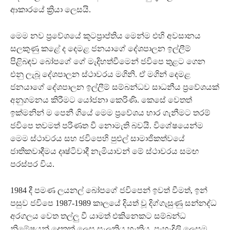
ආකාරයේ ක්‍රියා ලෙසයි.
මෙම නව ප්‍රවේශයේ කූටප්‍රාප්තිය මෙන්ම එහි අවසානය
සලකුණු කළේ ද දෙමළ ජනයාගේ දේශපාලන ඉල්ලීම්
පිළිබඳව බෝපගේ ගේ මැදිහත්වීමෙන් ජවිපෙ තුළට ගෙන
එනු ලැබූ දේශපාලන ස්ථාවරය මගිනි. ඒ මගින් දෙමළ
ජනයාගේ දේශපාලන ඉල්ලීම් සම්බන්ධව සාධනීය ප්‍රවේශයක්
අනුගමනය කිරීමට යෝජනා කෙරිණි. කෙසේ වෙතත්
ඉක්මනින් ම පෙනී ගියේ මෙම ප්‍රවේශය භාර ගැනීමට තරම්
ජවිපෙ තවමත් පරිණත වී නොමැති බවයි. විශේෂයෙන්ම
මෙම ස්ථාවරය සහ ජවිපෙහි පුළුල් සාමාජිකත්වයේ
ජාතිකවාදීමය දෘෂ්ටිවාදී නැමියාවන් මේ ස්ථාවරය සමඟ
පරස්පර විය.
1984 දී පමණ ලයනල් බෝපගේ ජවිපෙන් ඉවත් වීමත්, ඉන්
පසුව ජවිපෙ 1987-1989 කාලයේ දියත් වූ දිග්ගැසුණු සන්නද්ධ
අරගලය වෙත තල්ලු වී යාමත් එකිනෙකට සම්බන්ධ
නිමේෂයන් දෙකක් ලෙස සැලකිය හැකිය. පැහැදිලි ලෙසම