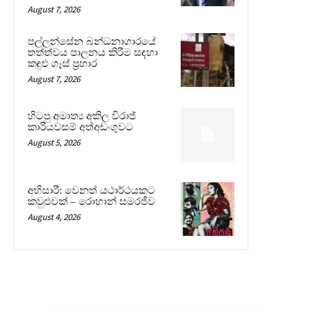
August 7, 2026
පල්ලන්සේන බන්ධනාගාරයේ
තත්ත්වය පාලනය කිරීම සඳහා
කඳුළු ගෑස් ප්‍රහාර
August 7, 2026
හිටපු අමාත්‍ය අකිල විරාජ්
කාරියවසම් අත්අඩංගුවට
August 5, 2026
අභිසාරී: වෙනත් යථාර්ථයකට
කවුළුවක් – රොහාන් සමරජීව
August 4, 2026