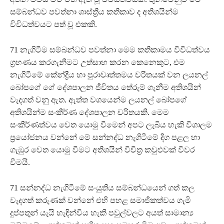
සම්බන්ධව පවත්නා ශාස්ත්‍රීය කතිකාව ද අතිශයින්ම
විවිධත්වයට පත් වූ එකකි.
71 නැගිටීම සම්බන්ධව පවත්නා මෙම කතිකාමය විවිධත්වය
ග්‍රහණය කරගැනීමට උත්සාහ කරන කෙනෙකුට, එම
නැගිටීමේ කේන්ද්‍රීය හා පුරාවෘත්තමය චරිතයක් වන ලයනල්
බෝපගේ ගේ දේශපාලන ජීවිතය තේරුම් ගැනීම අතිශයින්
වැදගත් වනු ඇත. ඇත්ත වශයෙන්ම ලයනල් බෝපගේ
අතිශයින්ම සංකීර්ණ දේශපාලන චරිතයකි. මෙම
සංකීර්ණත්වය වෙත යොමු වීමෙන් අපට ලැබිය හැකි විශාලම
ප්‍රයෝජනය වන්නේ මේ සන්නද්ධ නැගිටීමේ දිග පළල හා
ගැඹුර වෙත යොමු වීමට අතිශයින් විචිත්‍ර කවුළුවක් විවර
වීමයි.
71 සන්නද්ධ නැගිටීමේ සංයුතිය සම්බන්ධයෙන් ගත් කල
වැදගත් කරුණක් වන්නේ එහි පහළ සමාජිකත්වය ගැමි
දුප්පතුන් යැයි හැඳින්විය හැකි පවුල්වලට අයත් සාමාන්‍ය