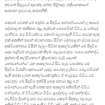
තවමත් සිදුවූයේ කුමක්ද යන්න පිළිබඳව එකිනෙකාගේ
ආඛ්‍යාන හුවමාරු කරගනිති.
කෙසේ වෙතත් මේ අපූර්ව සංසිද්ධිය සම්බන්ධයෙන් ලංකාවේ
දේශපාලන කතිකාව තුළ ඇත්තේ බෙහෙවින් විවිධ වූ තේරුම්
ගැනීම්ය. එම විවිධත්වය කෙරේ බලපා ඇති විවිධ සාධක ඇත.
එක් අතකින් තමන් ස්ථානගතව සිටින දේශපාලන ස්ථාවරයේ
දෘෂ්ටිකෝණය විසින් ඉල්ලා සිටින ආකල්පයකින් මේ සිදුවීම
දෙස බැලීමේ නැඹුරුවක් තිබේ. පළමුවෙනුව ‘මෙය සන්නද්ධ
ත්‍රස්තවාදී කල්ලියකගේ ක්‍රියාවකට වැඩි දෙයක්
නොවන්නේය’ යන ආකල්පයේ සිට සෑම වසරකම මේ
සිදුවීම වීරාභිවාදනයෙන් යුතුව සමරනු ලැබීමට පෙළඹවීමක්
ඇති කරනු ලබන ආකල්පයක් දක්වා ඒ නැඹුරුව විවිධ වේ.
දෙවනුව මේ සිදුවීම අත්විඳි පොදු ජනයා තුළ ද ඒ
සම්බන්ධයෙන් ඇති මතක සහ ආකල්ප අතිශයින් විවිධ
වන්නේය. ඒ විවිධත්වය විවිධ ප්‍රදේශවල මේ සන්නද්ධ
නැගිටීම දියත් වූ සහ එය සමාජය කෙරේ සිදුකළ බලපෑම
අතින් විවිධ වීම මත ඇති වූ විවිධත්වයකි. තුන්වෙනුව මේ