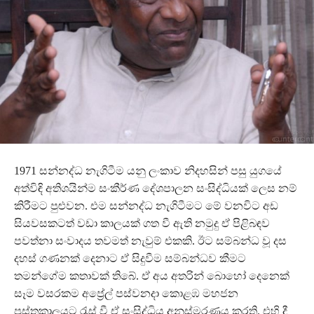
1971 සන්නද්ධ නැගිටීම යනු ලංකාව නිදහසින් පසු යුගයේ
අත්විඳි අතිශයින්ම සංකීර්ණ දේශපාලන සංසිද්ධියක් ලෙස නම්
කිරීමට පුළුවන. එම සන්නද්ධ නැගිටීමට මේ වනවිට අඩ
සියවසකටත් වඩා කාලයක් ගත වී ඇති නමුදු ඒ පිළිබඳව
පවත්නා සංවාදය තවමත් නැවුම් එකකි. ඊට සම්බන්ධ වූ දස
දහස් ගණනක් දෙනාට ඒ සිදුවීම සම්බන්ධව කීමට
තමන්ගේම කතාවක් තිබේ. ඒ අය අතරින් බොහෝ දෙනෙක්
සෑම වසරකම අප්‍රේල් පස්වනදා කොළඹ මහජන
පුස්තකාලයට රැස් වී ඒ සංසිද්ධිය අනුස්මරණය කරති. එහි දී