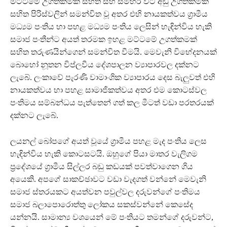
මට්ටමේ උගත්කමක් සහිත සහ සමහර විට අඩු උගත්කමක්
සහිත පිරිස්වලින් සමන්විත වූ අතර එහි නායකත්වය ග්‍රාමීය
මධ්‍යම පංතිය හා පහළ මධ්‍යම පංතිය ලෙසින් හැඳින්විය හැකි
සමාජ පංතීන්ට අයත් තරමක ඉහළ මට්ටමේ උගත්කමක්
සහිත තරුණයින්ගෙන් සමන්විත වීමයි. මෙවැනි විභේදනයක්
බොහෝ නූතන විප්ලවීය දේශපාලන ව්‍යාපාරවල දක්නට
ලැබේ. ලංකාවේ පැරණි වාමාංශික ව්‍යාපාරය දෙස බැලුවත් එහි
නායකත්වය හා පහළ සාමාජිකත්වය අතර එම කොටස්වල
පංතිමය සම්බන්ධය පැත්තෙන් ගත් කල මීටත් වඩා පරතරයක්
දක්නට ලැබේ.
ලයනල් බෝපගේ අයත් වූයේ ග්‍රාමීය පහළ මැද පංතිය ලෙස
හැඳින්විය හැකි කොටසටයි. ඔහුගේ පියා මාතර වැලිගම
ප්‍රදේශයේ ග්‍රාමීය සිල්ලර බඩු කඩයක් පවත්වාගෙන ගිය
අයෙකි. අපගේ සාකච්ඡාවට වඩා වැදගත් වන්නේ මෙවැනි
සමාජ ස්තරයකට අයත්වන පවුල්වල දරුවන්ගේ පංතිමය
සමාජ බලාපොරොත්තු ලෝකය සකස්වන්නේ කෙසේද
යන්නයි. සාමාන්‍ය වශයෙන් මේ පංතියට තමන්ගේ දරුවන්ට,