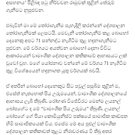
අසහනය’ පිළිබඳ පටු නිර්වචන රාමුවක් තුළින් තේරුම්
ගැනීමට නුපුළුවන.
එබැවින් මා මේ තෝරාගැනීම පැහැදිලි කරන්නේ දේශපාලන
තෝරාගැනීමක් ලෙසටයි. මෙවැනි තෝරාගැනීම් කළ බොහෝ
දෙනෙකු අපට 71 සන්නද්ධ නැගිටීම තුළ හඳුනාගැනීමට
පුළුවන. මේ වර්ගයට අයත්වන බොහෝ දෙනා විවිධ
ආකාරයෙන් වාමාංශික දේශපාලන කතිකාවේ ආභාසයට ලක්
වූවෝ වූහ. මගේ යෝජනාව වන්නේ මේ වර්ගය 71 නැගිටීම
තුළ විශේෂයෙන් හඳුනාගත යුතු වර්ගයක් බවයි.
ඒ අතරින් බොහෝ දෙනෙකුට සිට පවුල් පසුබිම තුළින් ම,
එසේත් නැතහොත් පිය උරුමයෙන්, වාමාංශික දේශපාලනයේ
ආභාසය ලැබී තිබුණි. රෝහණ විජේවීරට මෙන්ම ලයනල්
බෝපගේට ද මේ “වාමාංශික පිය උරුමය” තිබුණි. ලයනල්
බෝපගේ ගේ පියා කොමියුනිස්ට් පක්ෂයේ සාමාජික කාඩ්පත
හිමි සාමාජිකයෙක් විය. එසේම මේ අය පුළුල් වාමාංශික
දේශපාලන කතිකාවත් තුළට නිරාවරණය වී තිබූ අතර