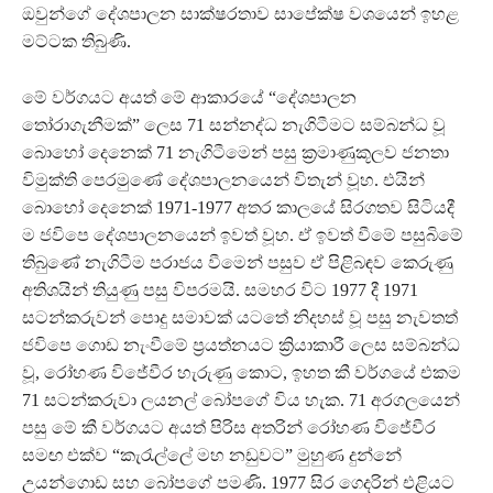
ඔවුන්ගේ දේශපාලන සාක්ෂරතාව සාපේක්ෂ වශයෙන් ඉහළ
මට්ටක තිබුණි.
මේ වර්ගයට අයත් මේ ආකාරයේ “දේශපාලන
තෝරාගැනීමක්” ලෙස 71 සන්නද්ධ නැගිටීමට සම්බන්ධ වූ
බොහෝ දෙනෙක් 71 නැගිටීමෙන් පසු ක්‍රමාණුකූලව ජනතා
විමුක්ති පෙරමුණේ දේශපාලනයෙන් විතැන් වූහ. එයින්
බොහෝ දෙනෙක් 1971-1977 අතර කාලයේ සිරගතව සිටියදී
ම ජවිපෙ දේශපාලනයෙන් ඉවත් වූහ. ඒ ඉවත් වීමේ පසුබිමේ
තිබුණේ නැගිටීම පරාජය වීමෙන් පසුව ඒ පිළිබඳව කෙරුණු
අතිශයින් තියුණු පසු විපරමයි. සමහර විට 1977 දී 1971
සටන්කරුවන් පොදු සමාවක් යටතේ නිදහස් වූ පසු නැවතත්
ජවිපෙ ගොඩ නැංවීමේ ප්‍රයත්නයට ක්‍රියාකාරී ලෙස සම්බන්ධ
වූ, රෝහණ විජේවීර හැරුණු කොට, ඉහත කී වර්ගයේ එකම
71 සටන්කරුවා ලයනල් බෝපගේ විය හැක. 71 අරගලයෙන්
පසු මේ කී වර්ගයට අයත් පිරිස අතරින් රෝහණ විජේවීර
සමඟ එක්ව “කැරැල්ලේ මහ නඩුවට” මුහුණ දුන්නේ
උයන්ගොඩ සහ බෝපගේ පමණි. 1977 සිර ගෙදරින් එළියට