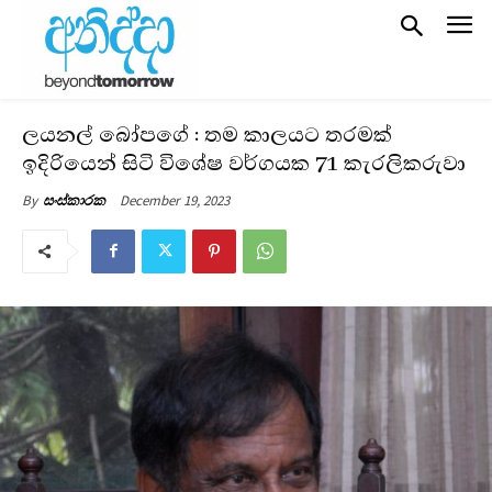
ලයනල් බෝපගේ : තම කාලයට තරමක්
ඉදිරියෙන් සිටි විශේෂ වර්ගයක 71 කැරලිකරුවා
December 19, 2023
By
සංස්කාරක