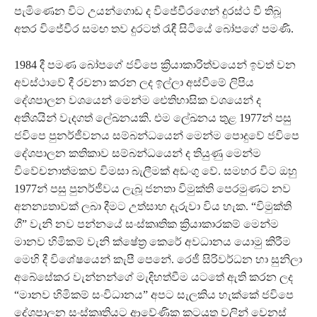
පැමිණෙන විට උයන්ගොඩ ද විජේවීරගෙන් දුරස්ථ වී තිබූ
අතර විජේවීර සමඟ තව දුරටත් රැඳී සිටියේ බෝපගේ පමණි.
1984 දී පමණ බෝපගේ ජවිපෙ ක්‍රියාකාරිත්වයෙන් ඉවත් වන
අවස්ථාවේ දී රචනා කරන ලද ඉල්ලා අස්වීමේ ලිපිය
දේශපාලන වශයෙන් මෙන්ම ඓතිහාසික වශයෙන් ද
අතිශයින් වැදගත් ලේඛනයකි. එම ලේඛනය තුළ 1977න් පසු
ජවිපෙ පුනර්ජීවනය සම්බන්ධයෙන් මෙන්ම පොදුවේ ජවිපෙ
දේශපාලන කතිකාව සම්බන්ධයෙන් ද තියුණු මෙන්ම
විවේචනාත්මකව විමසා බැලීමක් අඩංගු වේ. සමහර විට ඔහු
1977න් පසු පුනර්ජීවය ලැබූ ජනතා විමුක්ති පෙරමුණට නව
අනන්‍යතාවක් ලබා දීමට උත්සාහ දැරුවා විය හැක. “විමුක්ති
ගී” වැනි නව පන්නයේ සංස්කෘතික ක්‍රියාකාරකම් මෙන්ම
මානව හිමිකම් වැනි ක්ෂේත්‍ර කෙරේ අවධානය යොමු කිරීම
මෙහි දී විශේෂයෙන් කැපී පෙනේ. රෙජී සිරිවර්ධන හා සුනිලා
අබේසේකර වැන්නන්ගේ මැදිහත්වීම යටතේ ඇති කරන ලද
“මානව හිමිකම් සංවිධානය” අපට සැලකිය හැක්කේ ජවිපෙ
දේශපාලන සංස්කෘතියට ආවේණික කටයුතු වලින් වෙනස්