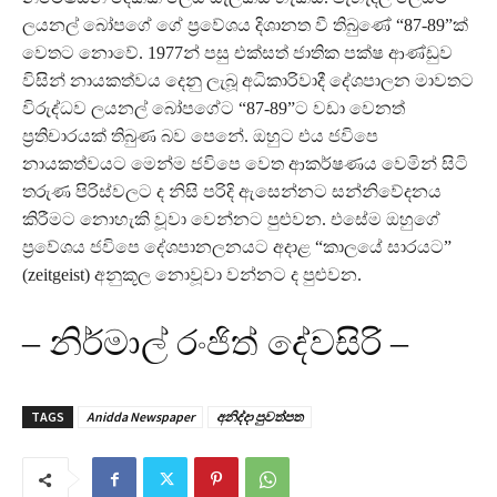
ලයනල් බෝපගේ ගේ ප්‍රවේශය දිශානත වී තිබුණේ “87-89”ක්
වෙතට නොවේ. 1977න් පසු එක්සත් ජාතික පක්ෂ ආණ්ඩුව
විසින් නායකත්වය දෙනු ලැබූ අධිකාරිවාදී දේශපාලන මාවතට
විරුද්ධව ලයනල් බෝපගේට “87-89”ට වඩා වෙනත්
ප්‍රතිචාරයක් තිබුණ බව පෙනේ. ඔහුට එය ජවිපෙ
නායකත්වයට මෙන්ම ජවිපෙ වෙත ආකර්ෂණය වෙමින් සිටි
තරුණ පිරිස්වලට ද නිසි පරිදි ඇසෙන්නට සන්නිවේදනය
කිරීමට නොහැකි වූවා වෙන්නට පුළුවන. එසේම ඔහුගේ
ප්‍රවේශය ජවිපෙ දේශපානලනයට අදාළ “කාලයේ සාරයට”
(zeitgeist) අනුකූල නොවූවා වන්නට ද පුළුවන.
– නිර්මාල් රංජිත් දේවසිරි –
TAGS
Anidda Newspaper
අනිද්දා පුවත්පත