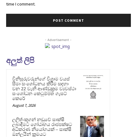
time I comment.
- Advertisement -
අලුත් ලිපි
විනිසුරුවරුන්ගේ විශ්‍රාම වයස්
සීමා සංශෝධනය කිරීම සඳහා
වන 22 වැනි ආණ්ඩුක්‍රම ව්‍යවස්ථා
සංශෝධන කෙටුම්පත ගැසට්
කෙරේ
August 7, 2026
ලලිත්-කූගන් නඩුවේ සාක්ෂි
ලබාදීමට ගෝඨාභය රාජපක්ෂට
අධිකරණ නියෝගයක් – සාක්ෂි
ඔන්ලයින් ක්‍රමයට