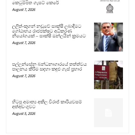
කෙටුම්පත ගැසට් කෙරේ
August 7, 2026
ලලිත්-කූගන් නඩුවේ සාක්ෂි ලබාදීමට
ගෝඨාභය රාජපක්ෂට අධිකරණ
නියෝගයක් – සාක්ෂි ඔන්ලයින් ක්‍රමයට
August 7, 2026
පල්ලන්සේන බන්ධනාගාරයේ තත්ත්වය
පාලනය කිරීම සඳහා කඳුළු ගෑස් ප්‍රහාර
August 7, 2026
හිටපු අමාත්‍ය අකිල විරාජ් කාරියවසම්
අත්අඩංගුවට
August 5, 2026