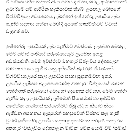
විශේෂයෙන්ම නිදහස් අධ්‍යාපනය ද නිසා, ඉහළ අධ්‍යාපනයක්
ලබා දීමේ යම් ආර්ථික හැකියාවක් තිබේ. ලයනල් බෝපගේ
විශ්වවිද්‍යාල අධ්‍යාපනය ලබන්නේ ඉංජිනේරු උපාධිය ලබා
ගැනීම සඳහාය යන්න මෙහි දී අපගේ සාකච්ඡාවට වඩාත්
වැදගත් වේ.
ඉංජිනේරු උපාධියක් ලබා ගැනීමට අවස්ථාව ලැබෙන මෙකල
මෙම සමාජ පංතියේ තරුණයෙකුට ලැබෙන ඉහළ
අවස්ථාවකි. මෙම අවස්ථාව මඟහැර විප්ලවීය දේශපාලන
මාවතකට යොමු වීම යනු අතිශයින් බැරෑරුම් තීරණයකි.
විශ්වවිද්‍යාලයේ කලා උපාධිය සඳහා සූදානම්වන අතර,
උපාධිය ලැබීමේ බලාපොරොත්තු අතහැර ‘විප්ලවයේ මාවත’
තෝරාගත් තරුණයෝ බොහෝ දෙනෙක් සිටියහ. මෙම තෝරා
ගැනීම කලා උපාධියක් ලැබීමෙන් සිය සමාජ හා ආර්ථික
අපේක්ෂා සාක්ෂාත් කරගැනීමට තිබූ අඩු හැකියාව නිසා
ඇතිවන අසහනය ඇසුරෙන් පහසුවෙන් විස්තර කළ හැකි
වුවත් ඉංජිනේරු උපාධිය සඳහා සූදානම්වන තරුණයෙකු එය
අතහැර ‘විප්ලවීය දේශපාලන මාවත’ වෙත යොමු වීම ‘සමාජ