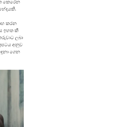
විත කෙරෙන
රභේදයකි.
්සාහ කරන
ෙස ඉහත කී
කරුවාට ලබා
්‍රපටය අනුව
හඳුනා ගෙන