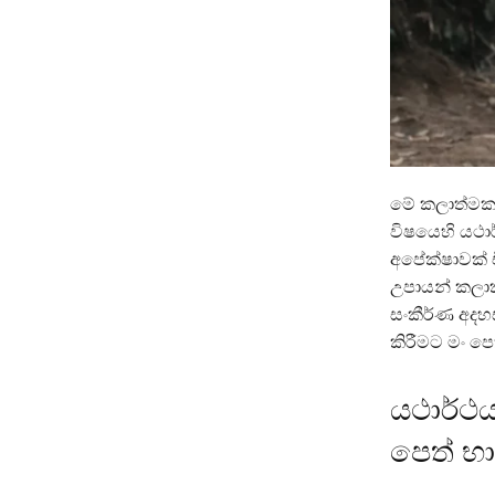
මේ කලාත්මක 
විෂයෙහි යථා
අපේක්ෂාවක් 
උපායන් කලා
සංකීර්ණ අදහ
කිරීමට මං පෙත
යථාර්ථය
පෙත් භා