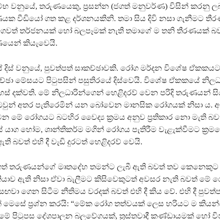
ම්භ වනුයේ, තරුණයෙකු, ප්‍රසන්න (ජගත් මනුවර්ණ) විසින් කරනු 
ක වීඩියෝ ගත කළ දර්ශනයකිනි. තමා සිය දිවි නසා ගැනීමට ත
ෙවත් තර්ජනයක් හෝ බලපෑමක් නැති තමාගේ ම තනි තීරණයක් බව
යෙන් කියැවෙයි.
 දිස් වනුයේ, පුවත්පත් සාකච්ඡාවකි. රෝග මර්දන විශේෂ ඒකකයට
්ඡා මේසයට පිටුපසින් පසුතිරයේ දිස්වෙයි. විශේෂ ඒකකයේ නිල
ස් දක්වති. මේ නිලධාරින්ගෙන් හෙළිදරව් වෙන පරිදි තරුණයන් සිය
ුන් අතර පැතිරෙමින් යන බෝවෙන මානසික රෝගයක් නිසා ය. අම
 මේ රෝගයට බටහිර වෛද්‍ය ක්‍රමය අනුව ප්‍රතිකාර නො මැති බවත
යේ යාග හෝම, ශාන්තිකර්ම මගින් රෝගය පැතිරීම වැළැක්වීමට ක්‍රම
 බවත් එහි දී වැඩි දුරටත් හෙළිදරව් වෙයි.
ා ගත් තරුණයන්ගේ මෘතදේහ තමන්ට ලැබී ඇති බවත් තව කෙනෙකු
යාව ඇති නිසා ඒවා බැලීමට කිසිවෙකුටත් අවසර නැති බවත් මේ
ඟවා ගෙන සිටීම නීතිමය වරදක් බවත් එහි දී කිය වේ. එහි දී පුවත්ප
 මෙසේ ප්‍රශ්න කරයි: “මේක රෝග තත්වයක් ලෙස හරියට ම කියන
 පිටුපස දේශපාලන බලවේගයක්, ත්‍රස්තවාදී කණ්ඩායමක් හෝ විප