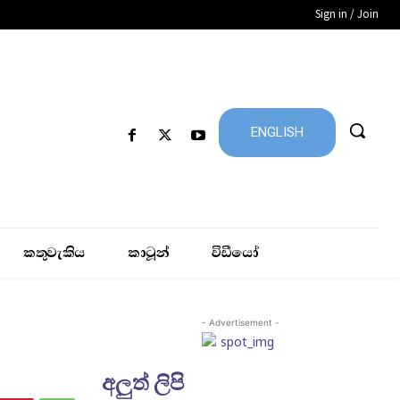
Sign in / Join
ENGLISH
කතුවැකිය
කාටූන්
විඩීයෝ
- Advertisement -
අලුත් ලිපි