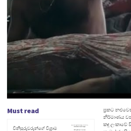
Must read
ප්‍රකට නළුවෙ
නිර්මාණය වන
කඳු ලංකාවේ ස
විනිසුරුවරුන්ගේ විශ්‍රාම