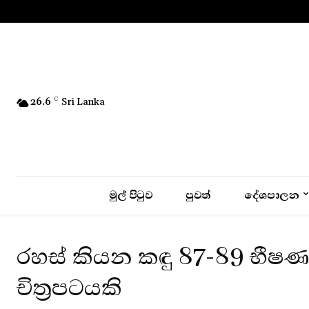
No menu items!
26.6
C
Sri Lanka
මුල් පිටුව
පුවත්
දේශපාලන
රහස් කියන කඳු 87-89 භීෂණ
චිත්‍රපටයකි