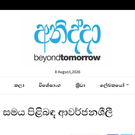
8 August,2026
කලා
විශේෂාංග
ක්‍රිඩා
ලේඛකයෝ
 සමය පිළිබඳ ආවර්ජනශීලී