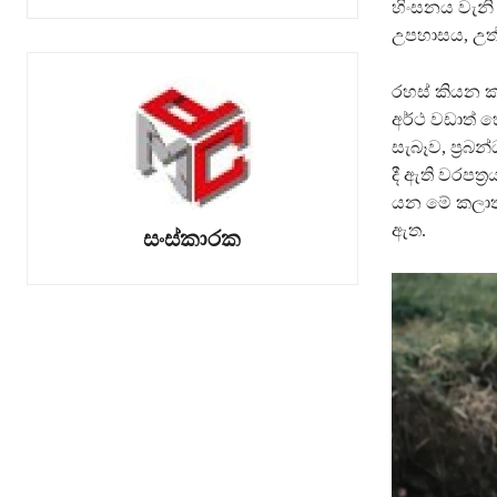
හිංසනය වැනි
උපහාසය, උත්ප්
රහස් කියන ක
අර්ථ වඩාත් හ
සැබෑව, ප්‍ර
දී ඇති වරපත්
යන මේ කලාත්
ඇත.
සංස්කාරක