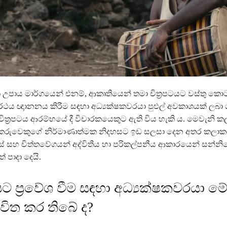
උපාය මාර්ගයෙන් එනම්, ආකෘතියෙන් තමා චිත්‍රපටයට වස්තු කොට
ර්ථය ඥාානනය කිරීම සඳහා අධ්‍යක්ෂකවරයා පුළුල් අවකාශයක් ලබ
චිත්‍රපටය ආරම්භයේ දී විචාරකයෙකුට ඇති විය හැකි ය. මෙවැනි 
කරුවෙකුගේ නිර්මාණාත්මක නිදහසට ඉඩ සලසා දෙන අතර කලාක
ස් සහ චිත්තවේගයන් අද්විතීය හා පරිකල්පනීය ආකාරයෙන් සන්න
් පාදා දෙයි.
ට ප්‍රවේශ වීම සඳහා අධ්‍යක්ෂකවරයා මේ
විත කර තිබේ ද?