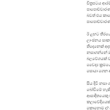
චිත්‍රපටය ආර
පාපොච්චාරණය
බවත් එය කාග
පාපොච්චාරණ
ඊ ළඟට තිරයේ
ලාංඡනය සාකච
තිදෙනෙක් අදහ
නසාගන්නේ ඔව
බලවේගයක් වන
වෛද්‍ය ක්‍රම
සොයා ගෙන ඇති
සිය දිවි නස
බෝවීමේ හැකි
ආසාදිතයෙකු ස
කලාවේදියෙක්
කොහොම ද? මේ