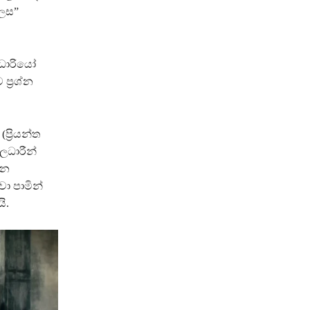
ලෙස”
ධාරියෝ
්‍රශ්න
‍රියන්ත
ිලධාරීන්
ෙන
ා පාමින්
ි.