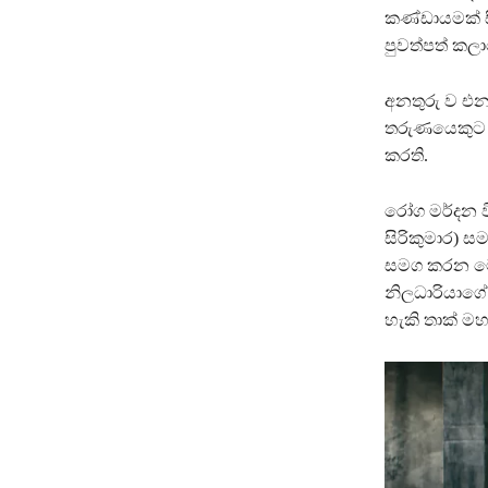
කණ්ඩායමක් ස
පුවත්පත් කලා
අනතුරු ව එ
තරුණයෙකුට අ
කරති.
රෝග මර්දන ව
සිරිකුමාර) ස
සමග කරන මෙවැ
නිලධාරියාගේ
හැකි තාක් මහ