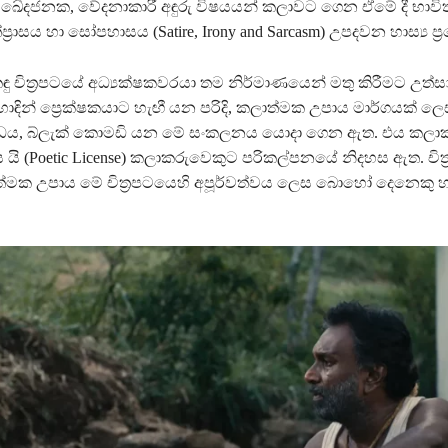
 ඛේදජනක, වේදනාකාරී අඳුරු විෂයයන් කලාවට ගෙන ඒමේ දී භා
‍රාසය හා සෝපහාසය (Satire, Irony and Sarcasm) උපදවන හාස්‍ය ප්‍
ඳු චිත්‍රපටයේ අධ්‍යක්ෂකවරයා තම නිර්මාණයෙන් මතු කිරීමට උත
ොඳින් ප්‍රෙක්ෂකයාට හැඟී යන පරිදි, කලාත්මක උපාය මාර්ගයක් ල
බන්ධය, බ්ලැක් කොමඩි යන මේ සංකලනය යොදා ගෙන ඇත. එය කලා
‍රය යි (Poetic License) කලාකරුවෙකුට පරිකල්පනයේ නිදහස ඇත. චිත
මක උපාය මේ චිත්‍රපටයෙහි අපූර්වත්වය ලෙස බොහෝ දෙනෙකු 