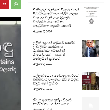
විනිසුරුවරුන්ගේ විශ්‍රාම වයස්
සීමා සංශෝධනය කිරීම සඳහා
වන 22 වැනි ආණ්ඩුක්‍රම
ව්‍යවස්ථා සංශෝධන
කෙටුම්පත ගැසට් කෙරේ
August 7, 2026
ලලිත්-කූගන් නඩුවේ සාක්ෂි
ලබාදීමට ගෝඨාභය
රාජපක්ෂට අධිකරණ
නියෝගයක් – සාක්ෂි
ඔන්ලයින් ක්‍රමයට
August 7, 2026
පල්ලන්සේන බන්ධනාගාරයේ
තත්ත්වය පාලනය කිරීම සඳහා
කඳුළු ගෑස් ප්‍රහාර
August 7, 2026
හිටපු අමාත්‍ය අකිල විරාජ්
කාරියවසම් අත්අඩංගුවට
August 5, 2026