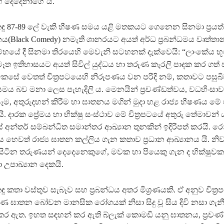
හ දෙදෙනාගේ ය.
ඳු 87-89 ලේ වැකි භීෂණ සමය යළි මතකයට ගෙනෙන සිනමා ප්‍රයත
සනය(Black Comedy) නමැති ශානරයට අයත් අර්ධ ප්‍රබන්ධමය වෘත්තා
ම්භයේ දී සිනමා තිරයෙහි මෙවැනි සටහනක් දැක්වෙයි: “ලාංකේය භ
ත ඉතිහාසයට අයත් සිවිල් යුද්ධය හා තරුණ කැරලි පාදක කර ගත් 
 කෙසේ වෙතත් චිත්‍රපටයෙහි නිරූපණය වන පරිදි නම්, කතාවට පසුබ
මය බව මනා ලෙස පැහැදිලි ය. මෙනයින් ප්‍රචණ්ඩත්වය, වධහිංසාව
, අතුරුදහන් කිරීම හා ඝාතනය මගින් මුදා හළ රාජ්‍ය භීෂණය මේ ච
යි. දාරක ප්‍රේමය හා භික්ෂු සංස්ථාව මේ චිත්‍රපටයේ අතුරු තේමාවන
යේ අන්තර් සම්බන්ධිත සමාන්තර ආඛ්‍යාන තුනකින් ඉදිරිපත් කරයි. 
ෙවත් රාජ්‍ය ඝාතන කල්ලිය ගැන කතාව ප්‍රධාන ආඛ්‍යානය යි. නිව
ී සිටින තරුණයන් දෙදෙනෙකුගේ, මවක හා පියෙකු ගැන ද භික්ෂුවක
උපාඛ්‍යාන දෙකයි.
ු කතා වස්තුව සැබෑව සහ ප්‍රබන්ධය අතර මිශ්‍රණයකි. ඒ අනුව චිත්‍
ණ ඝාතන බෝවන මානසික රෝගයක් නිසා සිදු වූ සිය දිවි නසා ගැන
ර ඇත. ඉහත සඳහන් කර ඇති බ්ලැක් කොමඩි යනු ඝාතනය, ප්‍රචණ