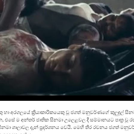
කු හා අරගලයේ ක්‍රියාකාරිකයෙකු වූ ජගත් මනුවර්ණගේ කුලුඳුල් සින
, එසේ ම අන්තර් ජාතික සිනමා උලෙළවල දී සම්මානයට පාත්‍ර වූ 
ිනමා ශාලාවල දැන් ප්‍රදර්ශනය වෙයි. මෙහි තිර රචනය ජගත් මනු