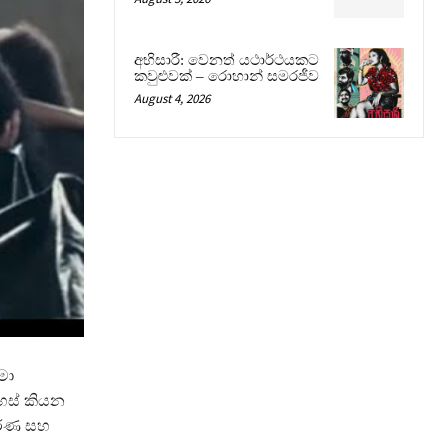
අභිසාරී: වෙනත් යථාර්ථයකට
කවුළුවක් – රොහාන් සමරජීව
August 4, 2026
මා
රහස් කියන
වර්ණ සහ