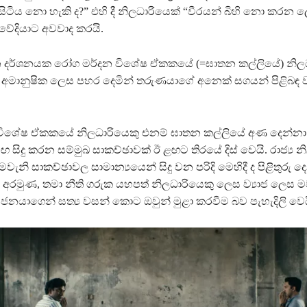
ිටිය නො හැකි ද?” එහි දී නිලධාරියෙක් “වීරයන් බිහි නො කරන 
වේදියාට අවවාද කරයි.
න දර්ශනයක රෝග මර්දන විශේෂ ඒකකයේ (=ඝාතන කල්ලියේ) නිල
මානුෂික ලෙස පහර දෙමින් තරුණයාගේ අනෙක් සගයන් පිළිබඳ ව ප
ිශේෂ ඒකකයේ නිලධාරියෙකු එනම් ඝාතන කල්ලියේ අණ දෙන්නා (ප්
මඟ සිදු කරන සම්මුඛ සාකච්ඡාවක් ඊ ළඟට තිරයේ දිස් වෙයි. රාජ්‍ය න
නි සාකච්ඡාවල සාමාන්‍යයෙන් සිදු වන පරිදි මෙහිදී ද පිළිතුරු ද
 අරමුණ, තමා නීති ගරුක යහපත් නිලධාරියෙකු ලෙස ව්‍යාජ ලෙස මව
ජනයාගෙන් සත්‍ය වසන් කොට ඔවුන් මුළා කරවීම බව පැහැදිලි වෙය