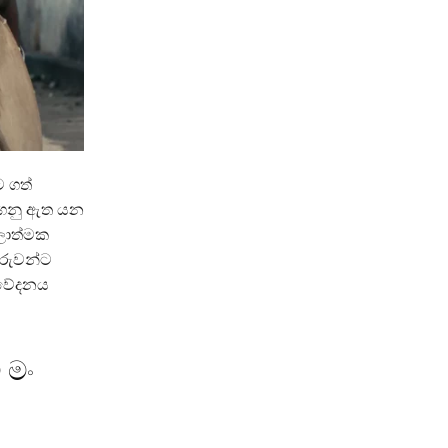
 ගත්
ා ගනු ඇත යන
කලාත්මක
රුවන්ට
ිවේදනය
 මං