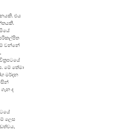
්නයකි. එය
න්තයකි.
ූමියේ
පරිකල්පිත
ිම් වන්නේ
,
ිත්‍රපටයේ
් ය. මේ තේමා
රෝග මර්දන
සින්
 ගැන ද
රපටයේ
ීම් ලෙස
්ඩත්වය,