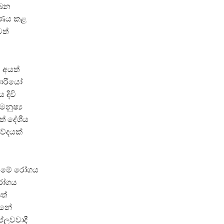
ලබන
ීරණය කළ
ත්
 අයත්
ධාරියෝ
 දිවි
නුෂ්‍ය
් දේශීය
වේදයක්
ට මේ රෝගය
 රෝගය
ත්
්නේ
්ලවවාදී