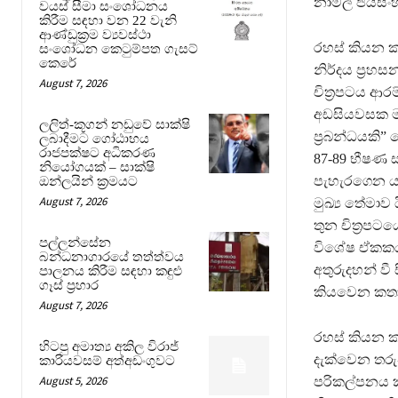
නාමල් ජයසිං
වයස් සීමා සංශෝධනය
කිරීම සඳහා වන 22 වැනි
ආණ්ඩුක්‍රම ව්‍යවස්ථා
රහස් කියන ක
සංශෝධන කෙටුම්පත ගැසට්
කෙරේ
නිර්දය ප්‍රහ
August 7, 2026
චිත්‍රපටය ආර
අඩසියවසක මෑ
ලලිත්-කූගන් නඩුවේ සාක්ෂි
ප්‍රබන්ධයකි”
ලබාදීමට ගෝඨාභය
රාජපක්ෂට අධිකරණ
87-89 භීෂණ ස
නියෝගයක් – සාක්ෂි
පැහැරගෙන යෑම
ඔන්ලයින් ක්‍රමයට
August 7, 2026
මුඛ්‍ය තේමාව 
තුන චිත්‍රපට
පල්ලන්සේන
විශේෂ ඒකකය හ
බන්ධනාගාරයේ තත්ත්වය
අතුරුදහන් ව
පාලනය කිරීම සඳහා කඳුළු
ගෑස් ප්‍රහාර
කියවෙන කතා 
August 7, 2026
රහස් කියන කඳ
හිටපු අමාත්‍ය අකිල විරාජ්
දැක්වෙන තරු
කාරියවසම් අත්අඩංගුවට
August 5, 2026
පරිකල්පනය ක