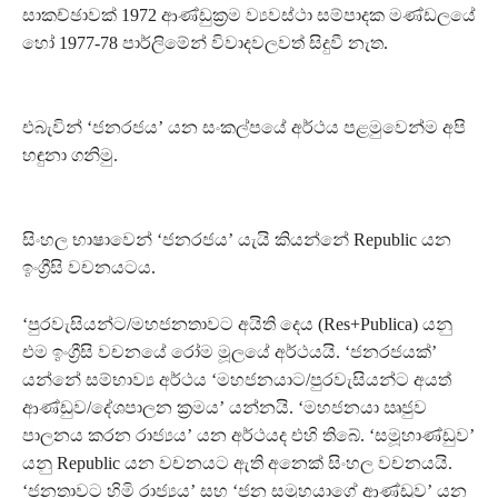
සාකච්ඡාවක් 1972 ආණ්ඩුක්‍රම ව්‍යවස්ථා සම්පාදක මණ්ඩලයේ
හෝ 1977-78 පාර්ලිමේන් විවාදවලවත් සිදුවී නැත.
එබැවින් ‘ජනරජය’ යන සංකල්පයේ අර්ථය පළමුවෙන්ම අපි
හඳුනා ගනිමු.
සිංහල භාෂාවෙන් ‘ජනරජය’ යැයි කියන්නේ Republic යන
ඉංග්‍රීසි වචනයටය.
‘පුරවැසියන්ට/මහජනතාවට අයිති දෙය (Res+Publica) යනු
එම ඉංග්‍රීසි වචනයේ රෝම මූලයේ අර්ථයයි. ‘ජනරජයක්’
යන්නේ සම්භාව්‍ය අර්ථය ‘මහජනයාට/පුරවැසියන්ට අයත්
ආණ්ඩුව/දේශපාලන ක්‍රමය’ යන්නයි. ‘මහජනයා ඍජුව
පාලනය කරන රාජ්‍යය’ යන අර්ථයද එහි තිබේ. ‘සමූහාණ්ඩුව’
යනු Republic යන වචනයට ඇති අනෙක් සිංහල වචනයයි.
‘ජනතාවට හිමි රාජ්‍යය’ සහ ‘ජන සමූහයාගේ ආණ්ඩුව’ යන