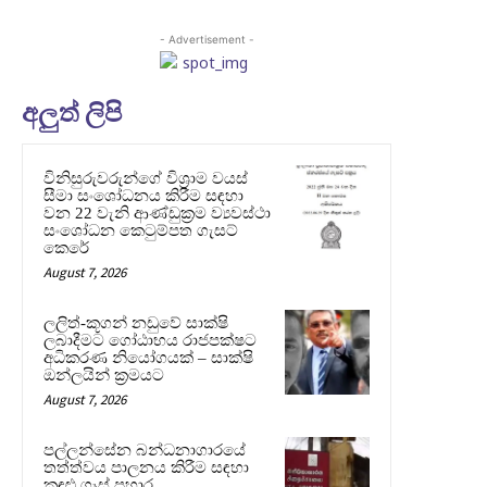
- Advertisement -
අලුත් ලිපි
විනිසුරුවරුන්ගේ විශ්‍රාම වයස්
සීමා සංශෝධනය කිරීම සඳහා
වන 22 වැනි ආණ්ඩුක්‍රම ව්‍යවස්ථා
සංශෝධන කෙටුම්පත ගැසට්
කෙරේ
August 7, 2026
ලලිත්-කූගන් නඩුවේ සාක්ෂි
ලබාදීමට ගෝඨාභය රාජපක්ෂට
අධිකරණ නියෝගයක් – සාක්ෂි
ඔන්ලයින් ක්‍රමයට
August 7, 2026
පල්ලන්සේන බන්ධනාගාරයේ
තත්ත්වය පාලනය කිරීම සඳහා
කඳුළු ගෑස් ප්‍රහාර