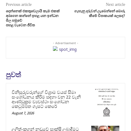
Previous article
Next article
දෙන්නෙක් එකතුවෙලායි කෑම එකක්
ගැහැනු දරුවන් ලැබෙන්නේ බොරු
අරගෙන කන්නේ ඉහළ යන ඉන්ධන
කීමේ විපාකයක් ලෙසද?
මිල හමුවේ
පහළ වැටෙන ජීවිත
- Advertisement -
පුවත්
විනිසුරුවරුන්ගේ විශ්‍රාම වයස් සීමා
සංශෝධනය කිරීම සඳහා වන 22 වැනි
ආණ්ඩුක්‍රම ව්‍යවස්ථා සංශෝධන
කෙටුම්පත ගැසට් කෙරේ
August 7, 2026
ලලිත්-කූගන් නඩුවේ සාක්ෂි ලබාදීමට