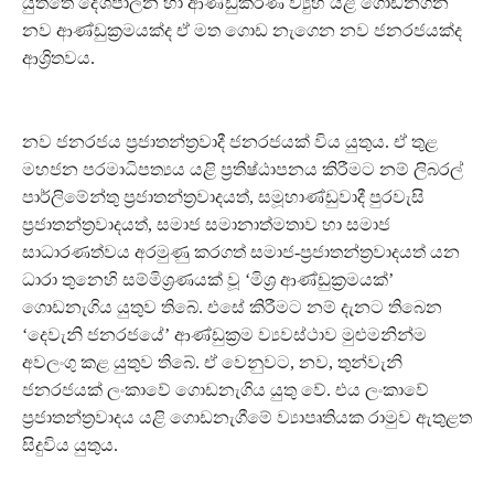
යුත්තේ දේශපාලන හා ආණ්ඩුකරණ ව්‍යුහ යළි ගොඩනගන
නව ආණ්ඩුක්‍රමයක්ද ඒ මත ගොඩ නැගෙන නව ජනරජයක්ද
ආශ්‍රිතවය.
නව ජනරජය ප්‍රජාතන්ත්‍රවාදී ජනරජයක් විය යුතුය. ඒ තුළ
මහජන පරමාධිපත්‍යය යළි ප්‍රතිෂ්ඨාපනය කිරීමට නම් ලිබරල්
පාර්ලිමේන්තු ප්‍රජාතන්ත්‍රවාදයත්, සමූහාණ්ඩුවාදී පුරවැසි
ප්‍රජාතන්ත්‍රවාදයත්, සමාජ සමානාත්මතාව හා සමාජ
සාධාරණත්වය අරමුණු කරගත් සමාජ-ප්‍රජාතන්ත්‍රවාදයත් යන
ධාරා තුනෙහි සම්මිශ්‍රණයක් වූ ‘මිශ්‍ර ආණ්ඩුක්‍රමයක්’
ගොඩනැගිය යුතුව තිබේ. එසේ කිරීමට නම් දැනට තිබෙන
‘දෙවැනි ජනරජයේ’ ආණ්ඩුක්‍රම ව්‍යවස්ථාව මුළුමනින්ම
අවලංගු කළ යුතුව තිබේ. ඒ වෙනුවට, නව, තුන්වැනි
ජනරජයක් ලංකාවේ ගොඩනැගිය යුතු වේ. එය ලංකාවේ
ප්‍රජාතන්ත්‍රවාදය යළි ගොඩනැගීමේ ව්‍යාපෘතියක රාමුව ඇතුළත
සිදුවිය යුතුය.