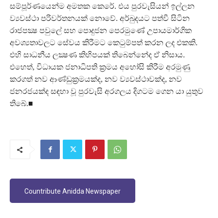
සම්පූර්ණයෙන්ම අමතක කෙරේ. එය පුරවැසියන් ඉල්ලන
ව්‍යවස්ථා පරිවර්තනයක් නොවේ. අර්බුදයට පත්වී සිටින
රාජපක්‍ෂ පවුලේ සහ පොදුජන පෙරමුණේ උපායමාර්ගික
අවශ්‍යතාවලට සේවය කිරීමට කෙටුම්පත් කරන ලද එකකි.
එහි සාධනීය ලක්‍ෂණ කිහිපයක් තිබෙන්නේද ඒ නිසාය.
එහෙත්, විධායක ජනාධිපති ක්‍රමය අහෝසි කිරීම අරමුණු
කරගත් නව ආණ්ඩුක්‍රමයක්ද, නව ව්‍යවස්ථාවක්ද, නව
ජනරජයක්ද සඳහා වූ පුරවැසි අරගලය දිගටම ගෙන යා යුතුව
තිබේ.■
Countribute Anidda Newspaper