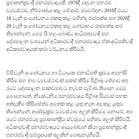
ප්‍රජාතන්ත්‍රවාදී ජනරජවාදයකි. 1978දී දෙවන ජනරජ
ව්‍යවස්ථාව නිර්මාණය කළ ජේ.ආර්. ජයවර්දන, 2010දී එයට
18 වැනි සංශෝධනය එකතු කළ මහින්ද රාජපක්ෂ සහ 2020දී
20 වැනි සංශෝධනය එකතු කළ ගෝඨාභය රාජපක්ෂ කර
තිබෙන්නේ, මෙම සිංහල-බෞද්ධ ආධිපත්‍යවාදී සහ
දේශපාලන වශයෙන් අධිකාරවාදී ජනරජවාදය ඒක-අධිපතිවාදී
අධිකාරවාදයක් කරා වර්ධනය කිරීමයි.
විසිවැනි සංශෝධනය හා විධායක ජනාධිපති ක්‍රමය අහෝසි
කිරීම සහ නව ව්‍යවස්ථාවක් සකස් කිරීම පිළිබඳ තේමාව අප
රටේ දේශපාලන සාකච්ඡාවට නැවත පැමිණ තිබෙන මෙම
මොහොතේ, නිෂේධනීය ජනරජවාදය පිළිබඳ සියවස් පහක
අත්දැකීම කිසිසේත්ම අමතක කළ යුතු නැත. අද කළ යුතුව
තිබෙන්නේ, ආණ්ඩුක්‍රම ව්‍යවස්ථාව අලුත් කිරීමම නොවේ. අප
රටේ ජනරජයද ප්‍රජාතාන්ත්‍රීය ස්වරූපය සහිතව අලුත් කිරීමයි.
අධිකාරවාදී ජනරජවාදයට ආයුබෝවන් කියා ප්‍රජාතන්ත්‍රවාදී
ජනරජවාදී සම්ප්‍රදායක් අලුතින් ගොඩනැඟීමයි.