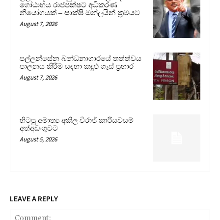
ගෝඨාභය රාජපක්ෂට අධිකරණ
නියෝගයක් – සාක්ෂි ඔන්ලයින් ක්‍රමයට
August 7, 2026
පල්ලන්සේන බන්ධනාගාරයේ තත්ත්වය
පාලනය කිරීම සඳහා කඳුළු ගෑස් ප්‍රහාර
August 7, 2026
හිටපු අමාත්‍ය අකිල විරාජ් කාරියවසම්
අත්අඩංගුවට
August 5, 2026
LEAVE A REPLY