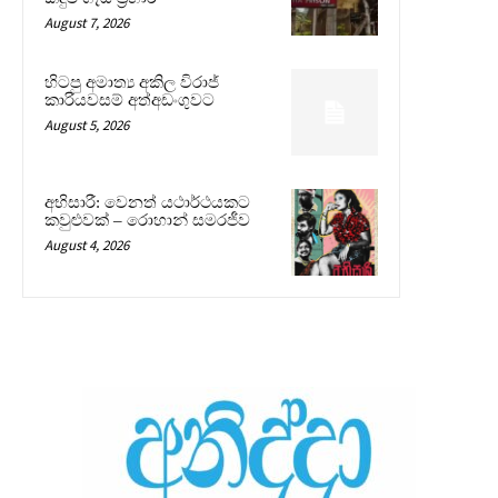
August 7, 2026
හිටපු අමාත්‍ය අකිල විරාජ්
කාරියවසම් අත්අඩංගුවට
August 5, 2026
අභිසාරී: වෙනත් යථාර්ථයකට
කවුළුවක් – රොහාන් සමරජීව
August 4, 2026