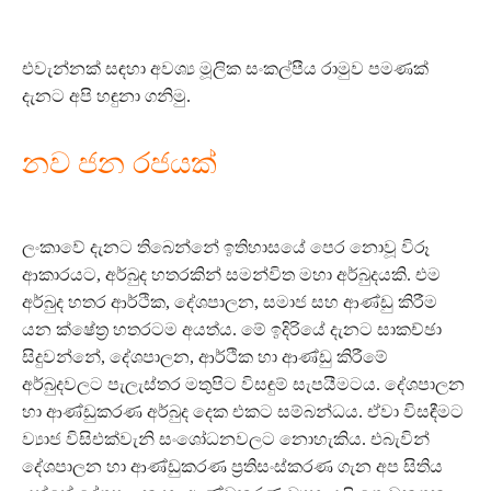
එවැන්නක් සඳහා අවශ්‍ය මූලික සංකල්පීය රාමුව පමණක්
දැනට අපි හඳුනා ගනිමු.
නව ජන රජයක්
ලංකාවේ දැනට තිබෙන්නේ ඉතිහාසයේ පෙර නොවූ විරූ
ආකාරයට, අර්බුද හතරකින් සමන්විත මහා අර්බුදයකි. එම
අර්බුද හතර ආර්ථික, දේශපාලන, සමාජ සහ ආණ්ඩු කිරීම
යන ක්ෂේත්‍ර හතරටම අයත්ය. මේ ඉදිරියේ දැනට සාකච්ඡා
සිදුවන්නේ, දේශපාලන, ආර්ථික හා ආණ්ඩු කිරීමේ
අර්බුදවලට පැලැස්තර මතුපිට විසඳුම් සැපයීමටය. දේශපාලන
හා ආණ්ඩුකරණ අර්බුද දෙක එකට සම්බන්ධය. ඒවා විසඳීමට
ව්‍යාජ විසිඑක්වැනි සංශෝධනවලට නොහැකිය. එබැවින්
දේශපාලන හා ආණ්ඩුකරණ ප්‍රතිසංස්කරණ ගැන අප සිතිය