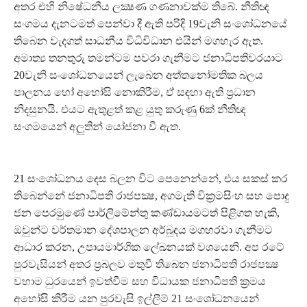
අතර එහි නිෂේධනීය ලක්‍ෂණ ගණනාවක්ම තිබේ. නීතිඥ
සංගමය දැනටමත් පෙන්වා දී ඇති පරිදි 19වැනි සංශෝධනයේ
තිබෙන වැදගත් සාධනීය විධිවිධාන එයින් මගහැර ඇත.
අමාත්‍ය තනතුරු තමන්ටම පවරා ගැනීමට ජනාධිපතිවරයාට
20වැනි සංශෝධනයෙන් ලැබෙන අත්තනෝමතික බලය
පාලනය හෝ අහෝසි නොකිරීම, ඒ සඳහා ඇති ප්‍රධාන
නිදසුනයි. එයට ඇතුළත් කළ යුතු කරුණු 6ක් නීතිඥ
සංගමයෙන් අලුතින් යෝජනා වී ඇත.
21 සංශෝධනය දෙස බලන විට පෙනෙන්නේ, එය සකස් කර
තිබෙන්නේ ජනාධිපති රාජපක්‍ෂ, අගමැති වික්‍රමසිංහ සහ පොදු
ජන පෙරමුණේ පාර්ලිමේන්තු කණ්ඩායමටත් පිළිගත හැකි,
ඔවුන්ට වර්තමාන දේශපාලන අර්බුදය මගහරවා ගැනීමට
ආධාර කරන, උපායමාර්ගික ලේඛනයක් වශයෙනි. අප රටේ
පුරවැසියන් අතර ප්‍රබලව මතුවී තිබෙන ජනාධිපති රාජපක්‍ෂ
වහාම ධුරයෙන් ඉවත්වීම සහ විධායක ජනාධිපති ක්‍රමය
අහෝසි කිරීම යන පුරවැසි ඉල්ලීම් 21 සංශෝධනයෙන්