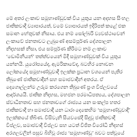
මේ අතර ලංකාව සමූහාණ්ඩුවක් විය යුතුය යන අදහස සිංහල
ජාතිකවාදී ව්‍යාපාරයත්, වමේ ව්‍යාපාරයත් ඉදිරිපත් කළේ එක
සමාන හේතුවක් නිසාය. එය නම් සෝල්බරි ව්‍යවස්ථාවෙන්
ලංකාවේ ජනතාවට ලැබුණේ අසම්පූර්ණ දේශපාලන
නිදහසක් නිසා, එය සම්පූර්ණ කිරීමට නම් ලංකාව
‘ඩොමිනියන්’ තත්ත්වයෙන් මිදී සමූහාණ්ඩුවක් විය යුතුය
යන්නයි. යුරෝපයේද, ඇමරිකාවේද, බටහිර නොවන
ලෝකයේද සමූහාණ්ඩුවාදී ඉලක්ක ප්‍රධාන වශයෙන් පැතිර
තිබුණේ ජාතිකවාදීන් සහ සමාජවාදීන් අතරය. ඒ
දෙගොල්ලන්ම උරුම කරගෙන තිබුණේ ප්‍රංශ විප්ලවයේ
ආදර්ශයයි. ජාතික නිදහස, මහජන පරමාධිපත්‍යය, දේශපාලන
ස්වාධීනතාව සහ ජනතාවගේ රාජ්‍යය යන සංකල්ප හතර
ජාතිකවාදී හා සමාජවාදී යන ධාරා දෙකෙහිම ‘සමූහාණ්ඩුවාදී’
ඉලක්කයේ තිබිණ. විසිවැනි සියවසේදී සිදුවූ ජාතිකවාදී
විප්ලව, සමාජවාදී විප්ලව සහ යටත් විජිත විරෝධී නිදහස්
අරගලවලින් පසුව බිහිවූ රාජ්‍ය ‘සමූහාණ්ඩු’ බවට පත්වූයේ