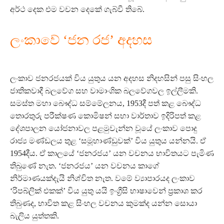
අර්ථ දෙක එම වචන දෙකේ ගැබ්වී තිබේ.
ලංකාවේ ‘ජන රජ’ අදහස
ලංකාව ජනරජයක් විය යුතුය යන අදහස නිදහසින් පසු සිංහල
ජාතිකවාදී බලවේග සහ වාමාංශික බලවේගවල ඉල්ලීමකි.
සමස්ත මහා බෞද්ධ සම්මේලනය, 1953දී පත් කළ බෞද්ධ
තොරතුරු පරීක්ෂණ කොමිෂන් සභා වාර්තාව ඉදිරිපත් කළ
දේශපාලන යෝජනාවල පළමුවැන්න වූයේ ලංකාව පොදු
රාජ්‍ය මණ්ඩලය තුළ ‘සමූහාණ්ඩුවක්’ විය යුතුය යන්නයි. ඒ
1954දීය. ඒ කාලයේ ‘ජනරජය’ යන වචනය භාවිතයට පැමිණ
තිබුණේ නැත. ‘ජනරජය’ යන වචනය කාගේ
නිර්මාණයක්දැයි නිශ්චිත නැත. වමේ ව්‍යාපාරයද ලංකාව
‘රිපබ්ලික් එකක්’ විය යුතු යයි ඉංග්‍රීසි භාෂාවෙන් ප්‍රකාශ කර
තිබුණද, භාවිත කළ සිංහල වචනය කුමක්ද යන්න සොයා
බැලිය යුත්තකි.