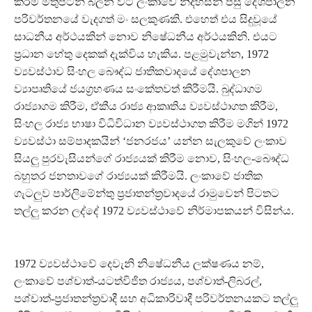
කිරීම මතුපිටින් බලන විට ලංකාවේ නිදහසින් පසු දේශපාලන
පරිවර්තනයේ වැදගත් මං සලකුණකි. එහෙත් එය සිදුවූයේ
සාධනීය අර්ථයකින් නොව නිෂේධනීය අර්ථයකිනි. එයට
ප්‍රධාන හේතු දෙකක් දැක්විය හැකිය. පළමුවැන්න, 1972
ව්‍යවස්ථාව සිංහල බෞද්ධ ජාතිකවාදයේ දේශපාලන
ව්‍යාපෘතියේ ජයග්‍රහණය සංකේතවත් කිරීමයි. බුද්ධාගම
රාජ්‍යාගම කිරීම, ඒකීය රාජ්‍ය ආකෘතිය ව්‍යවස්ථාගත කිරීම,
සිංහල රාජ්‍ය භාෂා විධිවිධාන ව්‍යවස්ථාගත කිරීම මගින් 1972
ව්‍යවස්ථා සම්පාදකයින් ‘ජනරජය’ යන්න සැලකුවේ ලංකාව
සියලු පුරවැසියන්ගේ රාජ්‍යයක් කිරීම නොව, සිංහල-බෞද්ධ
බහුතර ජනතාවගේ රාජ්‍යයක් කිරීමයි. ලංකාවේ ජාතික
ගැටලුව පාර්ලිමේන්තු ප්‍රජාතන්ත්‍රවාදයේ රාමුවෙන් පිටතට
තල්ලු කරන ලද්දේ 1972 ව්‍යවස්ථාවේ නිර්මාපකයන් විසින්ය.
1972 ව්‍යවස්ථාවේ දෙවැනි නිෂේධනීය ලක්ෂණය නම්,
ලංකාවේ පශ්චාත්-යටත්විජිත රාජ්‍යය, පශ්චාත්-ලිබරල්,
පශ්චාත්-ප්‍රජාතන්ත්‍රවාදී සහ අධිකාරිවාදී පරිවර්තනයකට තල්ලු