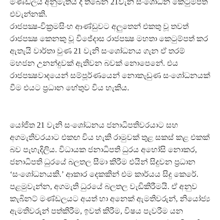
මණ්ඩලය අනුමැතිය දී තිබෙන 21වැනි සංශෝධන කෙටුම්පත
එවැන්නකි.
රාජපක්‍ෂ-වික්‍රමසිංහ ආණ්ඩුවට අලුතෙන් එකතු වූ තවත්
රාජපක්‍ෂ කෙනකු වූ විජේදාස රාජපක්‍ෂ මහතා කෙටුම්පත් කර
ඇතැයි වාර්තා වුණ 21 වැනි සංශෝධනය ගැන ඒ තරම්
මහජන උනන්දුවක් ඇතිවන බවක් නොපෙනේ. එය
රාජපක්‍ෂවාදයෙන් සම්පූර්ණයෙන් නොකැඩුණ සංශෝධනයක්
වීම එයට ප්‍රධාන හේතුව විය හැකිය.
යෝජිත 21 වැනි සංශෝධනය ජනාධිපතිවරයාට සහ
අගමැතිවරයාට එකඟ විය හැකි රාමුවක් තුළ සකස් කළ එකක්
බව පැහැදිලිය. විධායක ජනාධිපති ධුරය අහෝසි නොකර,
ජනාධිපති ධුරයේ බලතල සීමා කිරීම එයින් සිදුවන ප්‍රධාන
‘සංශෝධනයකි.’ ආකාර දෙකකින් එම කාර්යය සිදු කෙරේ.
පළමුවැන්න, අගමැති ධුරයේ බලතල වැඩිකිරීමයි. ඒ අනුව
කැබිනට් මණ්ඩලයට අයත් හා අනෙක් ඇමතිවරුන්, නියෝජ්‍ය
ඇමතිවරුන් පත්කිරීම, ඉවත් කිරීම, විෂය පැවරීම යන