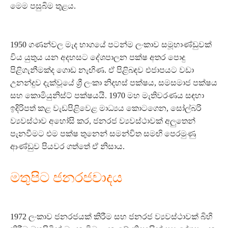
මෙම පසුබිම තුළය.
1950 ගණන්වල මැද භාගයේ පටන්ම ලංකාව සමූහාණ්ඩුවක්
විය යුතුය යන අදහසට දේශපාලන පක්ෂ අතර පොදු
පිළිගැනීමක්ද ගොඩ නැඟිණ. ඒ පිළිබඳව එජාපයට වඩා
උනන්දුව දැක්වූයේ ශ්‍රී ලංකා නිදහස් පක්ෂය, සමසමාජ පක්ෂය
සහ කොමියුනිස්ට් පක්ෂයයි. 1970 මහ මැතිවරණය සඳහා
ඉදිරිපත් කළ වැඩපිළිවෙළ මාධ්‍යය කොටගෙන, සෝල්බරි
ව්‍යවස්ථාව අහෝසි කර, ජනරජ ව්‍යවස්ථාවක් අලුතෙන්
පැනවීමට එම පක්ෂ තුනෙන් සමන්විත සමඟි පෙරමුණු
ආණ්ඩුව පියවර ගත්තේ ඒ නිසාය.
මතුපිට ජනරජවාදය
1972 ලංකාව ජනරජයක් කිරීම සහ ජනරජ ව්‍යවස්ථාවක් බිහි