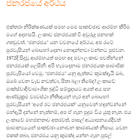
ජනරජයේ අර්ථය
එක්තරා නිරීක්ෂණයක් සමඟ මෙම සාකච්ඡාව ආරම්භ කිරීම
මගේ අදහසයි. ලංකාව ජනරජයක් වී අවුරුදු පනහක්
ගතවුවත්, ‘ජනරජය’ යන වචනයේ අර්ථය, අප රටේ
පුරවැසියන් බොහෝ දෙනා නොදන්නවා වන්නට පුළුවන.
1972දී සිදුවූ ආරම්භයත් සමඟ අද පවා ලංකාව පවතින්නේ
ජනරජයක් ලෙසිනි. අපි හැමදෙනාම ජනරජයක සාමාජික
පුරවැසියෝ වෙමු. ‘ජනරජය’ යනු ඇත්තට කුමක්දැයි ඔබ,
ඔබේ වෙන වැඩ නවත්වා, සිතා බලා තිබේද? ලංකාවේ
මාක්ස්වාදී/වාමාංශික බුද්ධි සම්ප්‍රදායට අයත් අය සහ
ආණ්ඩුක්‍රම ව්‍යවස්ථා නීතිඥයන් හැර අන් බොහෝ
පුරවැසියන් ‘අපේ රට ජනරජයක්’ යනුවෙන් හඳුන්වන්නේ
මන්දැයි දන්නේ නැත්නම්, අප ඒ ගැන පුදුම විය යුතු නැත. එය
ලංකාවේ මහජනතාව අතරවත්, පාසල් අධ්‍යාපනයේදීවත්
සාමාන්‍යයෙන් සාකච්ඡා නොවන කාරණයක් නිසාය. වෙන
එකක් තබා, ජනරජය යනු කුමක්ද යන්න ගැන පුළුල්