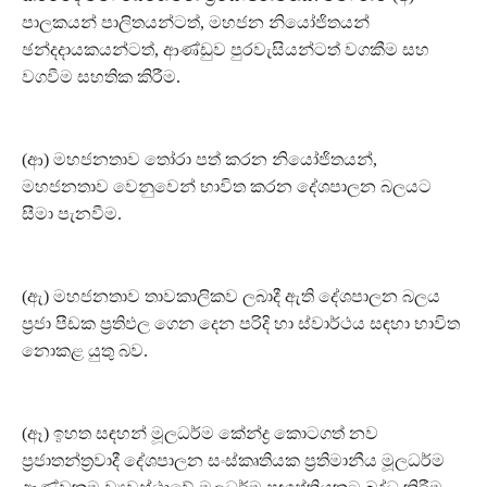
පාලකයන් පාලිතයන්ටත්, මහජන නියෝජිතයන්
ඡන්දදායකයන්ටත්, ආණ්ඩුව පුරවැසියන්ටත් වගකීම සහ
වගවීම සහතික කිරීම.
(ආ) මහජනතාව තෝරා පත් කරන නියෝජිතයන්,
මහජනතාව වෙනුවෙන් භාවිත කරන දේශපාලන බලයට
සීමා පැනවීම.
(ඇ) මහජනතාව තාවකාලිකව ලබාදී ඇති දේශපාලන බලය
ප්‍රජා පීඩක ප්‍රතිඵල ගෙන දෙන පරිදි හා ස්වාර්ථය සඳහා භාවිත
නොකළ යුතු බව.
(ඈ) ඉහත සඳහන් මූලධර්ම කේන්ද්‍ර කොටගත් නව
ප්‍රජාතන්ත්‍රවාදී දේශපාලන සංස්කෘතියක ප්‍රතිමානීය මූලධර්ම