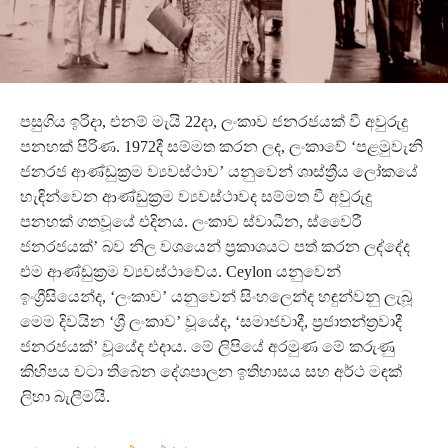
පසුගිය ඉරිදා, එනම් මැයි 22දා, ලංකාව ජනරජයක් වී අවුරුදු
පනහක් පිරිණ. 1972දී සම්මත කරන ලද, ලංකාවේ ‘පළමුවැනි
ජනරජ ආණ්ඩුක්‍රම ව්‍යවස්ථාව’ යනුවෙන් ශාස්ත්‍රීය ලෝකයේ
හැඳින්වෙන ආණ්ඩුක්‍රම ව්‍යවස්ථාවද සම්මත වී අවුරුදු
පනහක් ගතවූයේ එදිනය. ලංකාව ස්වාධීන, ස්වෛරී
ජනරජයක්’ බව නිල වශයෙන් ප්‍රකාශයට පත් කරන ලද්දේද
එම ආණ්ඩුක්‍රම ව්‍යවස්ථාවේය. Ceylon යනුවෙන්
ඉංග්‍රීසියෙන්ද, ‘ලංකාව’ යනුවෙන් සිංහලෙන්ද හඳුන්වනු ලැබූ
මෙම දිවයින ‘ශ්‍රී ලංකාව’ වූයේද, ‘සමාජවාදී, ප්‍රජාතන්ත්‍රවාදී
ජනරජයක්’ වූයේද එදාය. මේ ලිපියේ අරමුණ මේ කරුණු
කිහිපය වටා තිබෙන දේශපාලන ඉතිහාසය සහ අර්ථ මඳක්
ලිහා බැලීමයි.