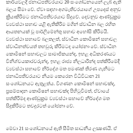
කාර්යවලදී ජනාධිපතිවරයාට 20 සංශෝධනයෙන් ලැබී ඇති
බලය සීමා වේ. ඒවා සඳහා අගමැතිවරයාගේ උපදෙස් අනුව
ක්‍රියාකිරීමට ජනාධිපතිවරයාට සිදුවේ. දෙවනුව ආණ්ඩුක්‍රම
ව්‍යවස්ථා සභාව යළි ඇතිකිරීම මගින් ස්වාධීන බල රහිත
ආයතනයක් වූ පාර්ලිමේන්තු සභාව අහෝසි කිරීමයි.
ව්‍යවස්ථා සභාවේ බලතලත්, ස්වාධීන කොමිෂන් සභාවල
ස්වාධීනත්වයත් තහවුරු කිරීමටද යෝජනා වේ. ස්වාධීන
කොමිෂන් සභාවලට සාමාජිකයන්ද, ඉහළ අධිකරණයට
විනිශ්චයකාරවරුන්ද, ඉහළ රාජ්‍ය නිලධාරීන්ද පත්කිරීමේදී
ව්‍යවස්ථා සභාවේ නිර්දේශ මත පමණක් තීරණ ගැනීමට
ජනාධිපතිවරයාට නියම කෙරෙන විධිවිධාන 21
සංශෝධනයට ඇතුළත්ය. විගණන කොමිෂන් සභාවක්ද,
ප්‍රසම්පාදන කොමිෂන් සභාවක්ද පිහිටුවීමත්, ඒවායේ
පත්කිරීම්ද ආණ්ඩුක්‍රම ව්‍යවස්ථා සභාවේ නිර්දේශ මත
සිදුකිරීමට තවදුරටත් යෝජනා වේ.
මේවා 21 සංශෝධනයේ ඇති සීමිත සාධනීය ලක්‍ෂණයි. ඒ