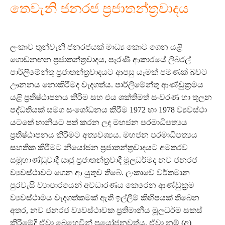
තෙවැනි ජනරජ ප්‍රජාතන්ත්‍රවාදය
ලංකාව තුන්වැනි ජනරජයක් මාධ්‍ය කොට ගෙන යළි
ගොඩනඟන ප්‍රජාතන්ත්‍රවාදය, පැරණි ආකාරයේ ලිබරල්
පාර්ලිමේන්තු ප්‍රජාතන්ත්‍රවාදයට ආපසු යෑමක් පමණක් බවට
ඌනනය නොකිරීමද වැදගත්ය. පාර්ලිමේන්තු ආණ්ඩුක්‍රමය
යළි ප්‍රතිෂ්ඨාපනය කිරීම සහ එය ශක්තිමත් සංවරණ හා තුලන
පද්ධතියක් සමග සංශෝධනය කිරීම 1972 හා 1978 ව්‍යවස්ථා
යටතේ හානියට පත් කරන ලද මහජන පරමාධිපත්‍යය
ප්‍රතිෂ්ඨාපනය කිරීමට අත්‍යවශ්‍යය. මහජන පරමාධිපත්‍යය
සහතික කිරීමට නියෝජන ප්‍රජාතන්ත්‍රවාදයට අමතරව
සමූහාණ්ඩුවාදී ඍජු ප්‍රජාතන්ත්‍රවාදී මූලධර්මද නව ජනරජ
ව්‍යවස්ථාවට ගෙන ආ යුතුව තිබේ. ලංකාවේ වර්තමාන
පුරවැසි ව්‍යාපාරයෙන් අවධාරණය කෙරෙන ආණ්ඩුක්‍රම
ව්‍යවස්ථාමය වැදගත්කමක් ඇති ඉල්ලීම් කිහිපයක් තිබෙන
අතර, නව ජනරජ ව්‍යවස්ථාවක ප්‍රතිමානීය මූලධර්ම සකස්
කිරීමේදී ඒවා බෙහෙවින් ප්‍රයෝජනවත්ය. ඒවා නම් (අ)