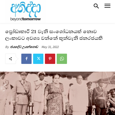
ප්‍රෝඩාකාරී 21 වැනි සංශෝධනයක් නොව
ලංකාවට අවශ්‍ය වන්නේ තුන්වැනි ජනරජයකි
May 31, 2022
By
ජයදේව උයන්ගොඩ