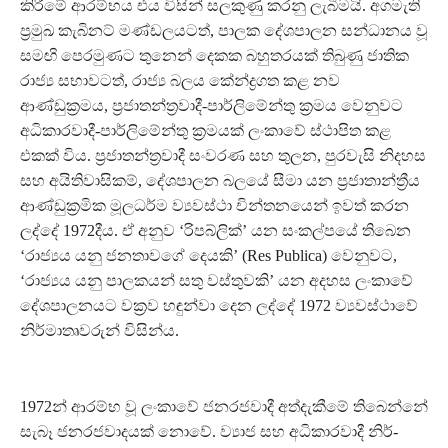
කිරීමේ ආරම්භය එය විසින් සලකුණු කරනු ලැබීමයි. අගමැති
ප්‍රමුඛ කැබිනට් මණ්ඩලයටත්, පාලක දේශපාලන සන්ධානය වූ
සමඟි පෙරමුණට තුනෙන් දෙකක බහුතරයක් තිබුණු ජාතික
රාජ්‍ය සභාවටත්, රාජ්‍ය බලය කේන්ද්‍රගත කළ නව
ආණ්ඩුක්‍රමය, ප්‍රජාතන්ත්‍රවාදී-පාර්ලිමේන්තු ක්‍රමය වෙනුවට
අධිකාරවාදී-පාර්ලිමේන්තු ක්‍රමයක් ලංකාවේ ස්ථාපිත කළ
එකක් විය. ප්‍රජාතන්ත්‍රවාදී සංවරණ සහ තුලන, පුරවැසි නිදහස
සහ අයිතිවාසිකම්, දේශපාලන බලයේ සීමා යන ප්‍රජාතාන්ත්‍රීය
ආණ්ඩුක්‍රමික මූලධර්ම ව්‍යවස්ථා චින්තනයෙන් ඉවත් කරන
ලද්දේ 1972දීය. ඒ අනුව ‘රිපබ්ලික්’ යන සංකල්පයේ තිබෙන
‘රාජ්‍යය යනු ජනතාවගේ දෙයකි’ (Res Publica) වෙනුවට,
‘රාජ්‍යය යනු පාලකයන් සතු වස්තුවකි’ යන අදහස ලංකාවේ
දේශපාලනයට වක්‍රව හඳුන්වා දෙන ලද්දේ 1972 ව්‍යවස්ථාවේ
නිර්මාතෘවරුන් විසින්ය.
1972න් ආරම්භ වූ ලංකාවේ ජනරජවාදී අත්දැකීමේ තිබෙන්නේ
සැබෑ ජනරජවාදයක් නොවේ. ව්‍යාජ සහ අධිකාරවාදී නිර්-