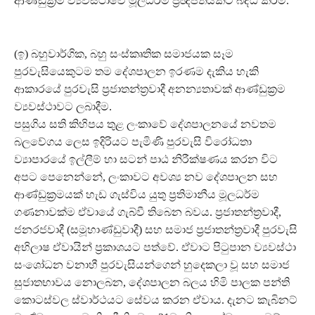
ආණ්ඩුක්‍රම ව්‍යවස්ථාවේ මූලධර්ම ප්‍රඥප්තියකට බද්ධ කිරීම.
(ඉ) බහුවාර්ගික, බහු සංස්කෘතික සමාජයක සෑම
පුරවැසියෙකුටම තම දේශපාලන ඉරණම දැකිය හැකි
ආකාරයේ පුරවැසි ප්‍රජාතන්ත්‍රවාදී අනන්‍යතාවක් ආණ්ඩුක්‍රම
ව්‍යවස්ථාවට ලබාදීම.
පසුගිය සති කිහිපය තුළ ලංකාවේ දේශපාලනයේ නවතම
බලවේගය ලෙස ඉදිරියට පැමිණි පුරවැසි විරෝධතා
ව්‍යාපාරයේ ඉල්ලීම් හා සටන් පාඨ නිරීක්ෂණය කරන විට
අපට පෙනෙන්නේ, ලංකාවට අවශ්‍ය නව දේශපාලන සහ
ආණ්ඩුක්‍රමයක් හැඩ ගැස්විය යුතු ප්‍රතිමානීය මූලධර්ම
ගණනාවක්ම ඒවායේ ගැබ්වී තිබෙන බවය. ප්‍රජාතන්ත්‍රවාදී,
ජනරජවාදී (සමූහාණ්ඩුවාදී) සහ සමාජ ප්‍රජාතන්ත්‍රවාදී පුරවැසි
අභිලාෂ ඒවායින් ප්‍රකාශයට පත්වේ. ඒවාට පිටුපාන ව්‍යවස්ථා
සංශෝධන වනාහී පුරවැසියන්ගෙන් හුදෙකලා වූ සහ සමාජ
සුජාතභාවය නොලබන, දේශපාලන බලය හිමි පාලක පන්ති
කොටස්වල ස්වාර්ථයට සේවය කරන ඒවාය. දැනට කැබිනට්