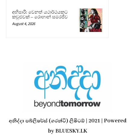
අභිසාරී: වෙනත් යථාර්ථයකට
කවුළුවක් – රොහාන් සමරජීව
August 4, 2026
අනිද්දා පබ්ලිෂර්ස් (ගරන්ටි) ලිමිටඞ් | 2021 | Powered
by BLUESKY.LK