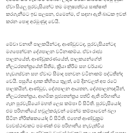
ඒවා සියලු පුරවැසියන්ට තම මනුෂ්‍යත්වය සාක්ෂාත්
කරගැනීමට ඉඩ සලසන, එමෙන්ම, ඒ සඳහා ඇති බාධක ඉවත්
කරන පොදු අරමුණුද වෙයි.
මේවා වනාහී පාලකයින්ටද, ආණ්ඩුවටද, පුරවැසියන්ටද
මගපෙන්වන දේශපාලන වටිනාකම්ය. ඒවා රාජ්‍ය
පාලනයේත්, ආණ්ඩුකරණයේත්, පාලකයන්ගේත්
නිලධරතන්ත්‍රයේත් සිතීම, ක්‍රියා කිරීම සහ චර්යාව
හැඩගස්වන සහ ඒවාට සීමාද පනවන වටිනාකම් පද්ධතීන්ද
වෙයි. පසුගිය දශක කිහිපය තුළත්, මේ දිනවලත් අප රටේ
පාලකයින්, ආණ්ඩුව, දේශපාලන ආයතන, දේශපාලනඥයින්,
නිලධරතන්ත්‍රය, ආගමික පූජ්‍යතන්ත්‍රය පත්වී ඇති පරිහානිය
ගැන පුරවැසියෝ මහත් ලෙස කම්පා වී සිටිති. පුරවැසියෝද
එම පරිහානියේ හවුල්කරුවන් මෙන්ම කම්පාවෙන් බලා
සිටින නිරීක්ෂකයෝද වී සිටිති. එහෙත් ආණ්ඩුක්‍රම
ව්‍යවස්ථාවකට පමණක් එම පරිහානිය නැවැත්විය