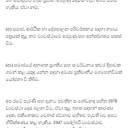
මග යොමුවිය හැකි ප්‍රධාන අරමුණු දෙකක් ගැන අපට සිතිය
හැකිය. ඒවා නම්,
(අ) සමාජ, ආර්ථික හා දේශපාලන පරිවර්තනය සඳහා න්‍යාය
පත්‍රයක් තුළ නව ව්‍යවස්ථාවේ අරමුණු සහ අන්තර්ගතය සකස්
වීම.
(ආ) සමාජයේ අනාගත ප්‍රගතිය සහ සංවර්ධනය කවර දිසාවක
ගමන් කළ යුතුද යන්න සඳහා අවශ්‍ය ප්‍රතිමානීය මගපෙන්වීමක්
යෝජනා වී තිබීම.
අප රටේ පැරණි සහ දැනට පවතින සංශෝධනද සහිත 1978
ව්‍යවස්ථා දෙස බලන විට, ඒවා තුළ ඉහත සඳහන් කාරණා
දෙක, එකිනෙකට වෙනස් ස්වභාව සහිතව පැවති බව අපට
නිරීක්ෂණය කළ හැකිය. 1947 සෝල්බරි ව්‍යවස්ථාව