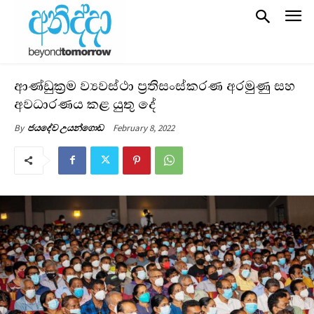
ආණ්ඩුක්‍රම ව්‍යවස්ථා ප්‍රතිසංස්කරණ අරමුණු සහ
අවධාරණය කළ යුතු දේ
February 8, 2022
By
ජයදේව උයන්ගොඩ