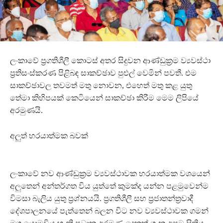
ලංකාවේ ප්‍රගතිශීලී කොටස් අතර සිදුවන ආණ්ඩුක්‍රම ව්‍යවස්ථා
ප්‍රතිසංස්කරණ පිළිබඳ සාකච්ඡාව පුළුල් වෙමින් පවතී. එම
සාකච්ඡාවල තවමත් මතු නොවන, එහෙත් මතු කළ යුතු
තේමා කිහිපයක් කෙටියෙන් සාකච්ඡා කිරීම මෙම ලිපියේ
අරමුණයි.
අලුත් හරයාත්මක බවක්
ලංකාවේ නව ආණ්ඩුක්‍රම ව්‍යවස්ථාවක හරයාත්මක වශයෙන්
අලුතෙන් අන්තර්ගත විය යුත්තේ කුමක්ද යන්න පළමුවෙන්ම
විමසා බැලිය යුතු ප්‍රශ්නයයි. ප්‍රගතිශීලී සහ ප්‍රජාතන්ත්‍රවාදී
දේශපාලනයේ පැත්තෙන් බලන විට නව ව්‍යවස්ථාවක ගමන්