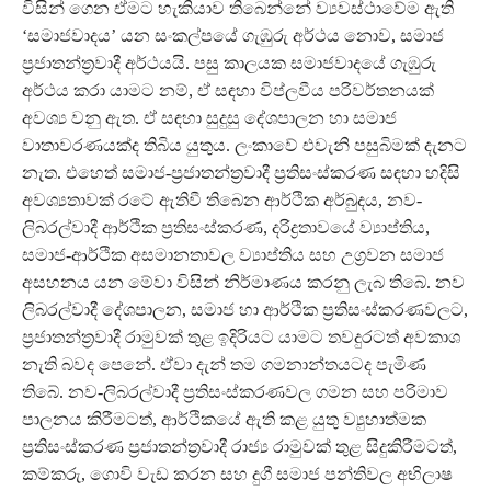
විසින් ගෙන ඒමට හැකියාව තිබෙන්නේ ව්‍යවස්ථාවේම ඇති
‘සමාජවාදය’ යන සංකල්පයේ ගැඹුරු අර්ථය නොව, සමාජ
ප්‍රජාතන්ත්‍රවාදී අර්ථයයි. පසු කාලයක සමාජවාදයේ ගැඹුරු
අර්ථය කරා යාමට නම්, ඒ සඳහා විප්ලවීය පරිවර්තනයක්
අවශ්‍ය වනු ඇත. ඒ සඳහා සුදුසු දේශපාලන හා සමාජ
වාතාවරණයක්ද තිබිය යුතුය. ලංකාවේ එවැනි පසුබිමක් දැනට
නැත. එහෙත් සමාජ-ප්‍රජාතන්ත්‍රවාදී ප්‍රතිසංස්කරණ සඳහා හදිසි
අවශ්‍යතාවක් රටේ ඇතිවී තිබෙන ආර්ථික අර්බුදය, නව-
ලිබරල්වාදී ආර්ථික ප්‍රතිසංස්කරණ, දරිද්‍රතාවයේ ව්‍යාප්තිය,
සමාජ-ආර්ථික අසමානතාවල ව්‍යාප්තිය සහ උග්‍රවන සමාජ
අසහනය යන මේවා විසින් නිර්මාණය කරනු ලැබ තිබේ. නව
ලිබරල්වාදී දේශපාලන, සමාජ හා ආර්ථික ප්‍රතිසංස්කරණවලට,
ප්‍රජාතන්ත්‍රවාදී රාමුවක් තුළ ඉදිරියට යාමට තවදුරටත් අවකාශ
නැති බවද පෙනේ. ඒවා දැන් තම ගමනාන්තයටද පැමිණ
තිබේ. නව-ලිබරල්වාදී ප්‍රතිසංස්කරණවල ගමන සහ පරිමාව
පාලනය කිරීමටත්, ආර්ථිකයේ ඇති කළ යුතු ව්‍යුහාත්මක
ප්‍රතිසංස්කරණ ප්‍රජාතන්ත්‍රවාදී රාජ්‍ය රාමුවක් තුළ සිදුකිරීමටත්,
කම්කරු, ගොවි වැඩ කරන සහ දුගී සමාජ පන්තිවල අභිලාෂ