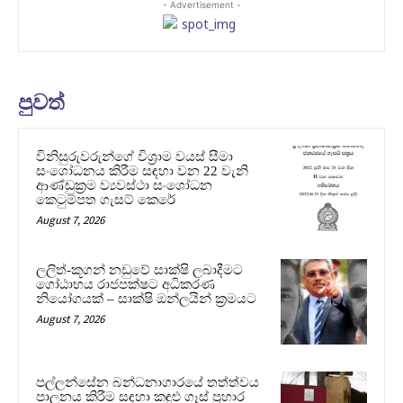
- Advertisement -
පුවත්
විනිසුරුවරුන්ගේ විශ්‍රාම වයස් සීමා
සංශෝධනය කිරීම සඳහා වන 22 වැනි
ආණ්ඩුක්‍රම ව්‍යවස්ථා සංශෝධන
කෙටුම්පත ගැසට් කෙරේ
August 7, 2026
ලලිත්-කූගන් නඩුවේ සාක්ෂි ලබාදීමට
ගෝඨාභය රාජපක්ෂට අධිකරණ
නියෝගයක් – සාක්ෂි ඔන්ලයින් ක්‍රමයට
August 7, 2026
පල්ලන්සේන බන්ධනාගාරයේ තත්ත්වය
පාලනය කිරීම සඳහා කඳුළු ගෑස් ප්‍රහාර