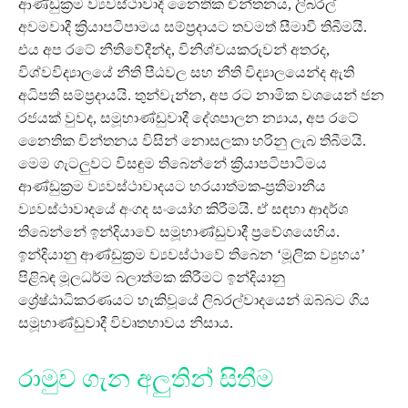
ආණ්ඩුක්‍රම ව්‍යවස්ථාවාදී නෛතික චින්තනය, ලිබරල්
අවමවාදී ක්‍රියාපටිපාමය සම්ප්‍රදායට තවමත් සීමාවී තිබීමයි.
එය අප රටේ නීතිවේදීන්ද, විනිශ්චයකරුවන් අතරද,
විශ්වවිද්‍යාලයේ නීති පීඨවල සහ නීති විද්‍යාලයෙන්ද ඇති
අධිපති සම්ප්‍රදායයි. තුන්වැන්න, අප රට නාමික වශයෙන් ජන
රජයක් වුවද, සමූහාණ්ඩුවාදී දේශපාලන න්‍යාය, අප රටේ
නෛතික චින්තනය විසින් නොසලකා හරිනු ලැබ තිබීමයි.
මෙම ගැටලුවට විසඳුම තිබෙන්නේ ක්‍රියාපටිපාටිමය
ආණ්ඩුක්‍රම ව්‍යවස්ථාවාදයට හරයාත්මක-ප්‍රතිමානීය
ව්‍යවස්ථාවාදයේ අංගද සංයෝග කිරීමයි. ඒ සඳහා ආදර්ශ
තිබෙන්නේ ඉන්දියාවේ සමූහාණ්ඩුවාදී ප්‍රවේශයෙහිය.
ඉන්දියානු ආණ්ඩුක්‍රම ව්‍යවස්ථාවේ තිබෙන ‘මූලික ව්‍යුහය’
පිළිබඳ මූලධර්ම බලාත්මක කිරීමට ඉන්දියානු
ශ්‍රේෂ්ඨාධිකරණයට හැකිවූයේ ලිබරල්වාදයෙන් ඔබ්බට ගිය
සමූහාණ්ඩුවාදී විවෘතභාවය නිසාය.
රාමුව ගැන අලුතින් සිතීම