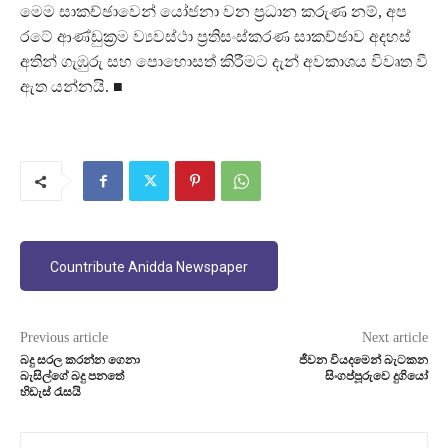
මෙම සාකච්ඡාවෙන් යෝජනා වන ප්‍රධාන කරුණ නම්, අප
රටේ ආණ්ඩුක්‍රම ව්‍යවස්ථා ප්‍රතිසංස්කරණ සාකච්ඡාව අදහස්
අතින් ගැඹුරු සහ පොහොසත් කිරීමට දැන් අවකාශය විවෘත වී
ඇත යන්නයි. ■
Countribute Anidda Newspaper
Previous article
Next article
බදු සරල කරන්න ගෙනා
ජීවන වියදමෙන් බැටකන
බැසිල්ගේ බදු පනතේ
සිංගප්පූරුවෙ දුගියෝ
හිඩැස් රැසයි