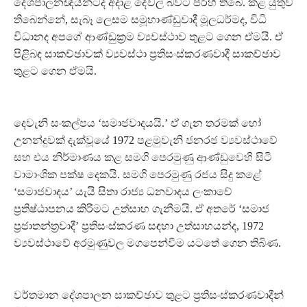
දේශපාලනඥයින්ටද අදාළ දේවල් බවට පිරිහී තිබේ. කළ යුතුව
තිබෙන්නේ, සැබෑ ලෙසම සමූහාණ්ඩුවාදී මූලධර්මද, විධි
විධානද අපගේ ආණ්ඩුක්‍රම ව්‍යවස්ථාව තුළට ගෙන ඒමයි. ඒ
පිළිබඳ සාකච්ඡාවක් ව්‍යවස්ථා ප්‍රතිසංස්කරණවාදී සාකච්ඡාව
තුළට ගෙන ඒමයි.
දෙවැනි සංකල්පය ‘සමාජවාදයයි.’ ඒ ගැන තරමක් හෝ
උනන්දුවක් දැක්වූයේ 1972 පළමුවැනි ජනරජ ව්‍යවස්ථාවේ
සහ එය නිර්මාණය කළ සමගි පෙරමුණු ආණ්ඩුවෙහි සිටි
වාමාංශික පක්ෂ දෙකයි. සමගි පෙරමුණු රජය සිදු කළේ
‘සමාජවාදය’ යැයි සිතා රාජ්‍ය ධනවාදය ලංකාවේ
ප්‍රතිෂ්ඨාපනය කිරීමට උත්සාහ ගැනීමයි. ඒ අතරේ ‘සමාජ
ප්‍රජාතන්ත්‍රවාදී’ ප්‍රතිසංස්කරණ සඳහා උත්සාහයන්ද, 1972
ව්‍යවස්ථාවේ අරමුණුවල මගපෙන්වීම යටතේ ගෙන තිබිණ.
වර්තමාන දේශපාලන සාකච්ඡාව තුළට ප්‍රතිසංස්කරණවාදීන්