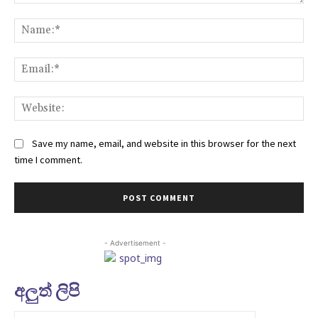
Comment:
Na
Ema
Web
Save my name, email, and website in this browser for the next
time I comment.
- Advertisement -
අලුත් ලිපි