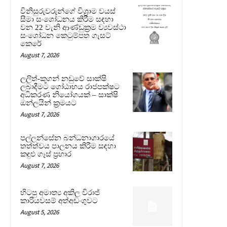
විනිසුරුවරුන්ගේ විශ්‍රාම වයස්
සීමා සංශෝධනය කිරීම සඳහා
වන 22 වැනි ආණ්ඩුක්‍රම ව්‍යවස්ථා
සංශෝධන කෙටුම්පත ගැසට්
කෙරේ
August 7, 2026
ලලිත්-කූගන් නඩුවේ සාක්ෂි
ලබාදීමට ගෝඨාභය රාජපක්ෂට
අධිකරණ නියෝගයක් – සාක්ෂි
ඔන්ලයින් ක්‍රමයට
August 7, 2026
පල්ලන්සේන බන්ධනාගාරයේ
තත්ත්වය පාලනය කිරීම සඳහා
කඳුළු ගෑස් ප්‍රහාර
August 7, 2026
හිටපු අමාත්‍ය අකිල විරාජ්
කාරියවසම් අත්අඩංගුවට
August 5, 2026