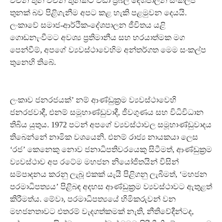
වචන තුන වචන තුනකට වඩා ප්‍රබල දේශපාලන සංකල්ප
තුනක් බව පිළිගැනීම අපට කළ හැකි පළමුවන දෙයයි.
ලංකාවේ සමාජ-ආර්ථික-දේශපාලන ජීවිතය යළි
ගොඩනැංවීමට අවශ්‍ය ප්‍රතිමානීය සහ හරයාත්මක මග
පෙන්වීම්, අපගේ ව්‍යවස්ථාවෙහිම අන්තර්ගත මෙම සංකල්ප
තුනෙහි තිබේ.
ලංකාව ජනරජයක්’ නම් ආණ්ඩුක්‍රම ව්‍යවස්ථාවෙහි
ජනරජවාදී, එනම් සමූහාණ්ඩුවාදී, ජීවගුණය සහ විධිවිධාන
තිබිය යුතුය. 1972 පටන් අපගේ ව්‍යවස්ථාවල සමූහාණ්ඩුවාදය
තිබෙන්නේ නාමික වශයෙනි. එනම් රාජ්‍ය නායකයා ලෙස
‘රජ’ කෙනෙකු නොව ජනාධිපතිවරයෙකු සිටීමත්, ආණ්ඩුක්‍රම
ව්‍යවස්ථාව අප රටේම මහජන නියෝජිතයින් විසින්
සම්පාදනය කරනු ලැබූ එකක් යැයි පිළිගනු ලැබීමත්, ‘මහජන
පරමාධිපත්‍යය’ පිළිබඳ අදහස ආණ්ඩුක්‍රම ව්‍යවස්ථාවට ඇතුළත්
කිරීමත්ය. මේවා, පරමාධිපත්‍යයේ හිමිකරුවන් වන
මහජනතාවට එතරම් වැදගත්කමක් නැති, නීතිවේදීන්ටද,