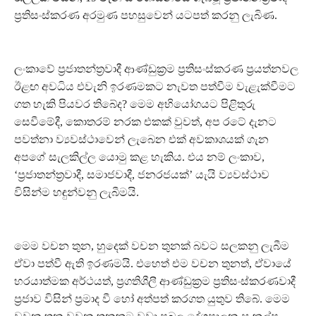
ප්‍රතිසංස්කරණ අරමුණ පහසුවෙන් යටපත් කරනු ලැබිණ.
ලංකාවේ ප්‍රජාතන්ත්‍රවාදී ආණ්ඩුක්‍රම ප්‍රතිසංස්කරණ ප්‍රයත්නවල
ඊළඟ අවධිය එවැනි ඉරණමකට නැවත පත්වීම වැළැක්වීමට
ගත හැකි පියවර තිබේද? මෙම අභියෝගයට පිළිතුරු
සෙවීමේදී, කොතරම් නරක එකක් වුවත්, අප රටේ දැනට
පවත්නා ව්‍යවස්ථාවෙන් ලැබෙන එක් අවකාශයක් ගැන
අපගේ සැලකිල්ල යොමු කළ හැකිය. එය නම් ලංකාව,
‘ප්‍රජාතන්ත්‍රවාදී, සමාජවාදී, ජනරජයක්’ යැයි ව්‍යවස්ථාව
විසින්ම හඳුන්වනු ලැබීමයි.
මෙම වචන තුන, හුදෙක් වචන තුනක් බවට සලකනු ලැබීම
ඒවා පත්වී ඇති ඉරණමයි. එහෙත් එම වචන තුනත්, ඒවායේ
හරයාත්මක අර්ථයත්, ප්‍රගතිශීලී ආණ්ඩුක්‍රම ප්‍රතිසංස්කරණවාදී
ප්‍රජාව විසින් ප්‍රමාද වී හෝ අත්පත් කරගත යුතුව තිබේ. මෙම