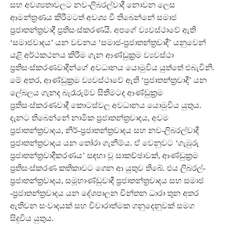
සහ අවශ්‍යතාවලට නව-ලිබරල්වාදී නොවන ලෙස
ආමන්ත්‍රණය කිරීමටත් අවශ්‍ය වී තිබෙන්නේ සමාජ
ප්‍රජාතන්ත්‍රවාදී ප්‍රතිසංස්කරණයි. අපගේ ව්‍යවස්ථාවේ ඇති
‘සමාජවාදය’ යන වචනය ‘සමාජ-ප්‍රජාතන්ත්‍රවාදී’ යනුවෙන්
යළි අර්ථකථනය කිරීම ගැන ආණ්ඩුක්‍රම ව්‍යවස්ථා
ප්‍රතිසංස්කරණවාදීන්ගේ අවධානය යොමුවිය යුත්තේ එබැවිනි.
මේ අතර, ආණ්ඩුක්‍රම ව්‍යවස්ථාවේ ඇති ‘ප්‍රජාතන්ත්‍රවාදී’ යන
ලේබලය ගැනද බැරෑරුම්ව සිතීමටද ආණ්ඩුක්‍රම
ප්‍රතිසංස්කරණවාදී කොටස්වල අවධානය යොමුවිය යුතුය.
දැනට තිබෙන්නේ නාමික ප්‍රජාතන්ත්‍රවාදය, අවම
ප්‍රජාතන්ත්‍රවාදය, නිර්-ප්‍රජාතන්ත්‍රවාදය සහ නව-ලිබරල්වාදී
ප්‍රජාතන්ත්‍රවාදය යන තෝරා ගැනීම්ය. ඒ වෙනුවට ‘ගැඹුරු
ප්‍රජාතන්ත්‍රවාදීකරණය’ සඳහා වූ සාකච්ඡාවක්, ආණ්ඩුක්‍රම
ප්‍රතිසංස්කරණ කතිකාවට ගෙන ආ යුතුව තිබේ. එය ලිබරල්-
ප්‍රජාතන්ත්‍රවාදය, සමූහාණ්ඩුවාදී ප්‍රජාතන්ත්‍රවාදය සහ සමාජ
-ප්‍රජාතන්ත්‍රවාදය යන දේශපාලන චින්තන ධාරා තුන අතර
ඇතිවන සංවාදයක් සහ විචාරාත්මක ගනුදෙනුවක් සමග
සිදුවිය යුතුය.