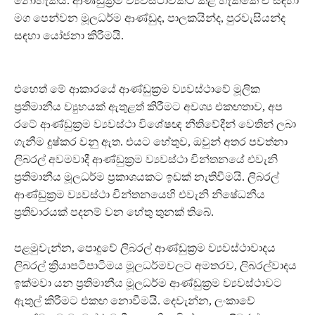
නොහැකිය. ආණ්ඩුක්‍රම ව්‍යවස්ථාවකට කළ හැක්කේ ඒ සඳහා
මග පෙන්වන මූලධර්ම ආණ්ඩුද, පාලකයින්ද, පුරවැසියන්ද
සඳහා යෝජනා කිරීමයි.
එහෙත් මේ ආකාරයේ ආණ්ඩුක්‍රම ව්‍යවස්ථාවේ මූලික
ප්‍රතිමානීය ව්‍යුහයක් ඇතුළත් කිරීමට අවශ්‍ය එකඟතාව, අප
රටේ ආණ්ඩුක්‍රම ව්‍යවස්ථා විශේෂඥ නීතිවේදීන් වෙතින් ලබා
ගැනීම දුෂ්කර වනු ඇත. එයට හේතුව, ඔවුන් අතර පවත්නා
ලිබරල් අවමවාදී ආණ්ඩුක්‍රම ව්‍යවස්ථා චින්තනයේ එවැනි
ප්‍රතිමානීය මූලධර්ම ප්‍රකාශයකට ඉඩක් නැතිවීමයි. ලිබරල්
ආණ්ඩුක්‍රම ව්‍යවස්ථා චින්තනයෙහි එවැනි නිෂේධනීය
ප්‍රතිචාරයක් පදනම් වන හේතු තුනක් තිබේ.
පළමුවැන්න, පොදුවේ ලිබරල් ආණ්ඩුක්‍රම ව්‍යවස්ථාවාදය
ලිබරල් ක්‍රියාපටිපාටිමය මූලධර්මවලට අමතරව, ලිබරල්වාදය
ඉක්මවා යන ප්‍රතිමානීය මූලධර්ම ආණ්ඩුක්‍රම ව්‍යවස්ථාවට
ඇතුල් කිරීමට එකඟ නොවීමයි. දෙවැන්න, ලංකාවේ