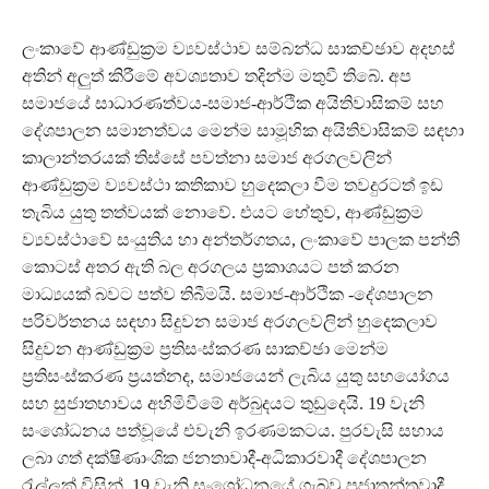
ලංකාවේ ආණ්ඩුක්‍රම ව්‍යවස්ථාව සම්බන්ධ සාකච්ඡාව අදහස්
අතින් අලුත් කිරීමේ අවශ්‍යතාව තදින්ම මතුවී තිබේ. අප
සමාජයේ සාධාරණත්වය-සමාජ-ආර්ථික අයිතිවාසිකම් සහ
දේශපාලන සමානත්වය මෙන්ම සාමූහික අයිතිවාසිකම් සඳහා
කාලාන්තරයක් තිස්සේ පවත්නා සමාජ අරගලවලින්
ආණ්ඩුක්‍රම ව්‍යවස්ථා කතිකාව හුදෙකලා වීම තවදුරටත් ඉඩ
තැබිය යුතු තත්වයක් නොවේ. එයට හේතුව, ආණ්ඩුක්‍රම
ව්‍යවස්ථාවේ සංයුතිය හා අන්තර්ගතය, ලංකාවේ පාලක පන්ති
කොටස් අතර ඇති බල අරගලය ප්‍රකාශයට පත් කරන
මාධ්‍යයක් බවට පත්ව තිබීමයි. සමාජ-ආර්ථික -දේශපාලන
පරිවර්තනය සඳහා සිදුවන සමාජ අරගලවලින් හුදෙකලාව
සිදුවන ආණ්ඩුක්‍රම ප්‍රතිසංස්කරණ සාකච්ඡා මෙන්ම
ප්‍රතිසංස්කරණ ප්‍රයත්නද, සමාජයෙන් ලැබිය යුතු සහයෝගය
සහ සුජාතභාවය අහිමිවීමේ අර්බුදයට තුඩුදෙයි. 19 වැනි
සංශෝධනය පත්වූයේ එවැනි ඉරණමකටය. පුරවැසි සහාය
ලබා ගත් දක්ෂිණාංශික ජනතාවාදී-අධිකාරවාදී දේශපාලන
රැල්ලක් විසින්, 19 වැනි සංශෝධනයේ ගැබ්වූ ප්‍රජාතන්ත්‍රවාදී