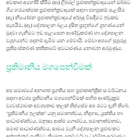
අවකාශ අහෝසි කිරීම (ආ) ලිබරල් ප්‍රජාතන්ත්‍රවාදයෙන් ඔබ්බට
ගිය හරයාත්මක ප්‍රජාතන්ත්‍රවාදයක් සඳහා පහසුකම් සැලසීම
(ඇ) නියෝජන ප්‍රජාතන්ත්‍රවාදයේ අර්බුද විසඳීමට ඉඩකඩ
සැපයීම, (ඈ) දේශපාලන බලය දූෂිත ප්‍රභූන්ගේ ග්‍රහණයෙන්
මුදවා ගැනීමට ඉඩ සැලසෙන ආණ්ඩුකරණ හා දේශපාලන
ව්‍යුහයන්ට පදනම් දැමීම යන මේවායි. මේවා අපගේ සුපුරුදු
ප්‍රතිසංස්කරණ කතිකාවේ අවධාරණය නොවන අරමුණුය.
ප්‍රතිමානීය මගපෙන්වීමක්
අප සමාජයේ අනාගත ප්‍රගතිය සහ ප්‍රජාතාන්ත්‍රික සංවර්ධනය
සඳහා අවශ්‍ය ප්‍රතිමානීය මගපෙන්වීමක් සහිත ආණ්ඩුක්‍රම
ව්‍යවස්ථාවක අවශ්‍යතාව කලක් තිස්සේම අප රටට දැනී තිබේ.
‘ප්‍රතිමානීය ඉලක්ක’ යනු සමානත්වය, නිදහස, යුක්තිය හා
සාධාරණත්වය, මනුෂ්‍ය ආත්ම ගෞරවය, සමානාත්මතාව,
සමාජ සාධාරණත්වය, සාමය වැනි දේශපාලන ප්‍රජාවකට
අත්පත් කර ගැනීමට තිබෙන උතුම් චර්යා ධාර්මික අරමුණුය.