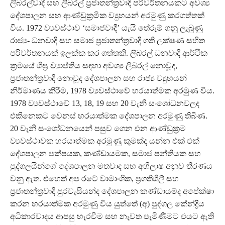
ලිබරල්වාදී සහ ලිබරල් ප්‍රජාතන්ත්‍රවාදී පරිවර්තනයකට අවශ්‍ය
දේශපාලන සහ ආණ්ඩුක්‍රමික ව්‍යුහයන් අරමුණු කරගත්තක්
විය. 1972 ව්‍යවස්ථාව ‘සමාජවාදී’ යැයි තේරුම් ගනු ලැබුණු
රාජ්‍ය- ධනවාදී සහ සමාජ ප්‍රජාතන්ත්‍රවාදී ගති ලක්ෂණ සහිත
පරිවර්තනයක් ඉලක්ක කර ගත්තකි. ලිබරල් ධනවාදී ආර්ථික
ක්‍රමයේ ශීඝ්‍ර ව්‍යාප්තිය සඳහා අවශ්‍ය ලිබරල් නොවූද,
ප්‍රජාතන්ත්‍රවාදී නොවූද දේශපාලන සහ රාජ්‍ය ව්‍යුහයන්
නිර්මාණය කිරීම, 1978 ව්‍යවස්ථාවේ හරයාත්මක අරමුණ විය.
1978 ව්‍යවස්ථාවේ 13, 18, 19 සහ 20 වැනි සංශෝධනවලද
එකිනෙකට වෙනස් හරයාත්මක දේශපාලන අරමුණු තිබිණ.
20 වැනි සංශෝධනයෙන් පසුව ගෙන එන ආණ්ඩුක්‍රම
ව්‍යවස්ථාවක හරයාත්මක අරමුණු කුමක්ද යන්න එක් එක්
දේශපාලන පක්ෂයක, කණ්ඩායමක, සමාජ පන්තියක සහ
පුද්ගලයින්ගේ දේශපාලන මතවාද සහ අභිලාෂ අනුව තීරණය
වනු ඇත. එහෙත් අප රටේ වාමාංශික, ප්‍රගතිශීලී සහ
ප්‍රජාතන්ත්‍රවාදී පුරවැසියන්ද දේශපාලන කණ්ඩායම්ද අපේක්ෂා
කරන හරයාත්මක අරමුණු විය යුත්තේ (අ) පුද්ගල කේන්ද්‍රීය
අධිකාරවාදය ආපසු හැරවීම සහ නැවත පැමිණීමට එයට ඇති