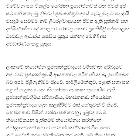
විවේචන සහ විකල්ප යෝජනා ප්‍රයෝජනවත් වන බවත් අපි
සටහන් කළෙමු. ලිබරල් ප්‍රජාතන්ත්‍රවාදයේ ගැටලුවලට ඵලදායී
විසඳුම් සෙවීමට නම් ලිබරල්වාදයෙන් පිටත ඇති ප්‍රතිගාමී සහ
දක්ෂිණාංශික දේශපාලන ධාරාවල නොව ප්‍රගතිශීලී දේශපාලන
ධාරාවල ආධාරය සෙවිය යුතුය යන්නද මෙහිදී අප
අවධාරණය කළ යුතුය.
ලංකාවේ නියෝජන ප්‍රජාතන්ත්‍රවාදයේ වර්තමාන අර්බුදයට
අප රටේ ප්‍රජාතන්ත්‍රවාදී ආයතනවල පරිහානියද බලපා තිබෙන
බව අපට පිළිගැනීමට සිදුවේ. පාර්ලිමේන්තුව, පළාත් සභා සහ
පළාත් පාලනය යන නියෝජන ආයතන තුනෙහිම ඇති
ප්‍රජාතන්ත්‍රවාදීමය පරිහාණිය, මහජනතාව නියෝජන
ප්‍රජාතන්ත්‍රවාදය ගැන කලකිරීමට එක් හේතුවක් වී තිබේ.
මහජනතාව විසින් තෝරා පත් කරනු ලැබුවද මෙම
නියෝජිතයන් ඇත්තටම නියෝජනය කරන්නේ
ඡන්දදායකයන් නොව වෙනත් කණ්ඩායම් වීම මෙම
ගැටලුවෙහි හරයේම තිබෙන කරුණකි. මේ නියෝජන