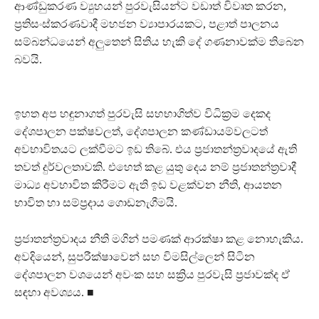
ආණ්ඩුකරණ ව්‍යුහයන් පුරවැසියන්ට වඩාත් විවෘත කරන,
ප්‍රතිසංස්කරණවාදී මහජන ව්‍යාපාරයකට, පළාත් පාලනය
සම්බන්ධයෙන් අලුතෙන් සිතිය හැකි දේ ගණනාවක්ම තිබෙන
බවයි.
ඉහත අප හඳුනාගත් පුරවැසි සහභාගිත්ව විධික්‍රම දෙකද
දේශපාලන පක්ෂවලත්, දේශපාලන කණ්ඩායම්වලටත්
අවභාවිතයට ලක්වීමට ඉඩ තිබේ. එය ප්‍රජාතන්ත්‍රවාදයේ ඇති
තවත් දුර්වලතාවකි. එහෙත් කළ යුතු දෙය නම් ප්‍රජාතන්ත්‍රවාදී
මාධ්‍ය අවභාවිත කිරීමට ඇති ඉඩ වළක්වන නීති, ආයතන
භාවිත හා සම්ප්‍රදාය ගොඩනැගීමයි.
ප්‍රජාතන්ත්‍රවාදය නීති මගින් පමණක් ආරක්ෂා කළ නොහැකිය.
අවදියෙන්, සුපරීක්ෂාවෙන් සහ විමසිල්ලෙන් සිටින
දේශපාලන වශයෙන් අවංක සහ සක්‍රිය පුරවැසි ප්‍රජාවක්ද ඒ
සඳහා අවශ්‍යය. ■