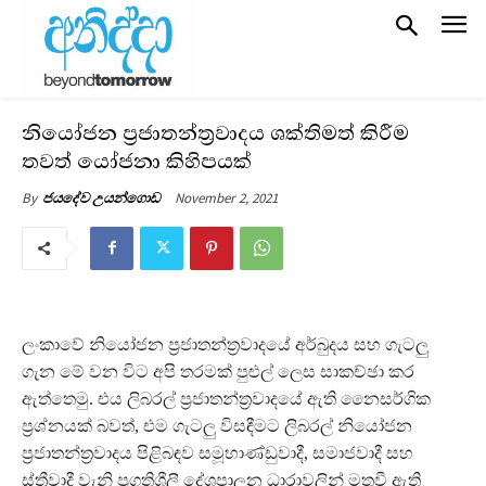
නියෝජන ප්‍රජාතන්ත්‍රවාදය ශක්තිමත් කිරීම
තවත් යෝජනා කිහිපයක්
November 2, 2021
By
ජයදේව උයන්ගොඩ
ලංකාවේ නියෝජන ප්‍රජාතන්ත්‍රවාදයේ අර්බුදය සහ ගැටලු
ගැන මේ වන විට අපි තරමක් පුළුල් ලෙස සාකච්ඡා කර
ඇත්තෙමු. එය ලිබරල් ප්‍රජාතන්ත්‍රවාදයේ ඇති නෛසර්ගික
ප්‍රශ්නයක් බවත්, එම ගැටලු විසඳීමට ලිබරල් නියෝජන
ප්‍රජාතන්ත්‍රවාදය පිළිබඳව සමූහාණ්ඩුවාදී, සමාජවාදී සහ
ස්ත්‍රීවාදී වැනි ප්‍රගතිශීලී දේශපාලන ධාරාවලින් මතුවී ඇති