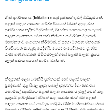
නීති ප්‍රාරම්භනය (Initiation) ද ඍජු ප්‍රජාතන්ත්‍රවාදී විධික්‍රමයකි.
පළාත් පාලන ආයතන සම්බන්ධයෙන් වඩාත් අදාළ වන
ප්‍රාරම්භනය තුළින් සිදුවන්නේ, මහජන යහපත සඳහා පළාත්
පාලන ආයතනය වෙත නව නීති සහ සංවර්ධන ව්‍යාපෘති
මහජනතාව යෝජනා කිරීමටත්, ඒ සඳහා මහජන ඡන්දයක්
විමසීමටත් කටයුතු යෙදීමයි. මෙයද ඇමෙරිකාවේ ප්‍රාන්ත
රාජ්‍ය ගණනාවකත්, ස්විට්සර්ලන්තයේ පළාත් පාලන ක්‍රමය
තුළත් සාමාන්‍යයෙන් භාවිත වන්නකි.
නිදසුනක් ලෙස යම්කිසි ප්‍රශ්නයක් හෝ පළාත් පාලන
ප්‍රදේශයක් තුළ සියලු ළදරු පාසල් දරුවන්ට දිවා ආහාරය
නොමිලේ සැපයීමට පළාත් පාලන ආයතනය මුදල් වෙන් කළ
යුතුයයි පුරවැසියන් පිරිසක් කළ යෝජනාවක් එම පළාත්
පාලන ආයතනයේ අයවැය කමිටුව විසින්ද නියෝජිතයන්ගේ
බහුතරය විසින්ද ප්‍රතික්ෂේප කර ඇතැයි සිතමු. එම ප්‍රතික්ෂේප