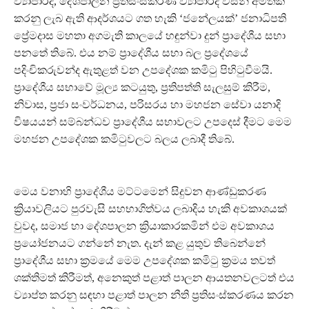
ව්‍යාපාරද, දේශපාලන ප්‍රතිසංස්කරණ ව්‍යාපාරද විසින් අමතක
කරනු ලැබ ඇති ආදර්ශයට ගත හැකි ‘ජනේලයක්’ ජනාධිපති
ප්‍රේමදාස මහතා අගමැති කාලයේ හඳුන්වා දුන් ප්‍රාදේශීය සභා
පනතේ තිබේ. එය නම් ප්‍රාදේශීය සභා බල ප්‍රදේශයේ
පදිංචිකරුවන්ද ඇතුළත් වන උපදේශක කමිටු පිහිටුවීමයි.
ප්‍රාදේශීය සභාවේ මූල්‍ය කටයුතු, ප්‍රතිපත්ති සැලසුම් කිරීම,
නිවාස, ප්‍රජා සංවර්ධනය, පරිසරය හා මහජන සේවා යනාදි
විෂයයන් සම්බන්ධව ප්‍රාදේශීය සභාවලට උපදෙස් දීමට මෙම
මහජන උපදේශක කමිටුවලට බලය ලබාදී තිබේ.
මෙය වනාහි ප්‍රාදේශීය මට්ටමෙන් සිදුවන ආණ්ඩුකරණ
ක්‍රියාවලියට පුරවැසි සහභාගිත්වය ලබාදිය හැකි අවකාශයක්
වුවද, සමාජ හා දේශපාලන ක්‍රියාකාරකමින් එම අවකාශය
ප්‍රයෝජනයට ගන්නේ නැත. දැන් කළ යුතුව තිබෙන්නේ
ප්‍රාදේශීය සභා ක්‍රමයේ මෙම උපදේශක කමිටු ක්‍රමය තවත්
ශක්තිමත් කිරීමත්, අනෙකුත් පළාත් පාලන ආයතනවලටත් එය
ව්‍යාප්ත කරනු සඳහා පළාත් පාලන නීති ප්‍රතිසංස්කරණය කරන