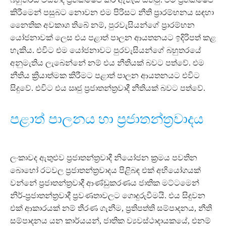
කිරීමෙන් පසුබට නොවන එම පිරිසට නීති ප්‍රාරම්භනය සඳහා
නෛතික අවකාශ තිබේ නම්, පුරවැසියන්ගේ ප්‍රාරම්භන
යෝජනාවක් ලෙස එය පළාත් පාලන ආයතනයට ඉදිරිපත් කළ
හැකිය. එවිට එම යෝජනාවට පුරවැසියන්ගේ බහුතරයේ
අනුමැතිය ලැබෙන්නේ නම් එය නීතියක් බවට පත්වේ. එම
නීතිය ක්‍රියාත්මක කිරීමට පළාත් පාලන ආයතනයට එවිට
සිදුවේ. එවිට එය ඍජු ප්‍රජාතන්ත්‍රවාදී නීතියක් බවට පත්වේ.
පළාත් පාලනය හා ප්‍රජාතන්ත්‍රවාදය
ලංකාවද ඇතුළුව ප්‍රජාතන්ත්‍රවාදී නියෝජන ක්‍රමය පවතින
බොහෝ රටවල ප්‍රජාතන්ත්‍රවාදය පිළිබඳ එක් අභියෝගයක්
වන්නේ ප්‍රජාතන්ත්‍රවාදී ආණ්ඩුකරණය ජාතික මට්ටමෙන්
නිර්-ප්‍රජාතන්ත්‍රවාදී ප්‍රවණතාවලට ගොදුරුවීමයි. එය සිදුවන
එක් ආකාරයක් නම් තීරණ ගැනීම, ප්‍රතිපත්ති සම්පාදනය, නීති
සම්පාදනය යන කාර්යයන්, ජාතික ව්‍යවස්ථාදායකයේ, එනම්