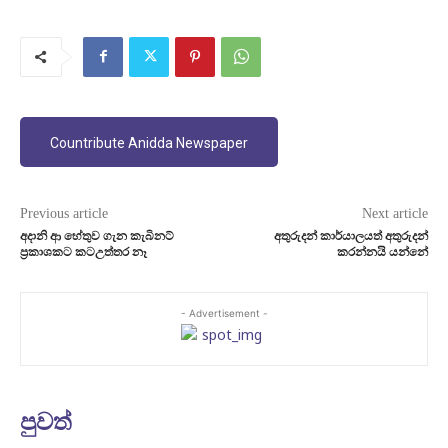
Countribute Anidda Newspaper
Previous article
Next article
අදානි ආ හේතුව ගැන කැබිනට්
අතුරුදන් කාර්යාලයත් අතුරුදන්
ප්‍රකාශකට කටඋත්තර නෑ
කරන්නයි යන්නේ
- Advertisement -
පුවත්