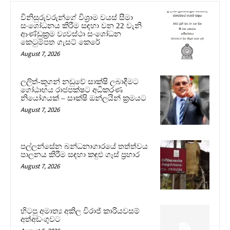
විනිසුරුවරුන්ගේ විශ්‍රාම වයස් සීමා
සංශෝධනය කිරීම සඳහා වන 22 වැනි
ආණ්ඩුක්‍රම ව්‍යවස්ථා සංශෝධන
කෙටුම්පත ගැසට් කෙරේ
August 7, 2026
ලලිත්-කූගන් නඩුවේ සාක්ෂි ලබාදීමට
ගෝඨාභය රාජපක්ෂට අධිකරණ
නියෝගයක් – සාක්ෂි ඔන්ලයින් ක්‍රමයට
August 7, 2026
පල්ලන්සේන බන්ධනාගාරයේ තත්ත්වය
පාලනය කිරීම සඳහා කඳුළු ගෑස් ප්‍රහාර
August 7, 2026
හිටපු අමාත්‍ය අකිල විරාජ් කාරියවසම්
අත්අඩංගුවට