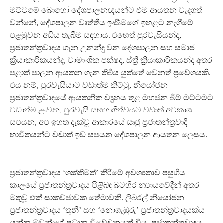
මට්ටමේ බොහෝ දේශපාලනඥයන්ට එම ආයතන වැදගත්
වන්නේ, දේශපාලන වෘත්තීය ඉණිමගේ ඉහළට නැගීමේ
පළමුවන අඩිය තැබීම සඳහාය. එහෙත් පුරවැසියන්ද,
ප්‍රජාතන්ත්‍රවාදය ගැන උනන්දු වන දේශපාලන සහ සමාජ
ක්‍රියාකාරිකයන්ද, වාමාංශික පක්ෂද, ස්ත්‍රී ක්‍රියාකාරිකයන්ද අතර
පළාත් පාලන ආයතන ගැන තිබිය යුත්තේ වෙනත් ප්‍රවේශයකි.
එය නම්, පුරවැසියාට වඩාත්ම කිට්ටු, නියෝජන
ප්‍රජාතන්ත්‍රවාදයේ ආයතනික ව්‍යුහය තුළ මහජන බිම් මට්ටමට
වඩාත්ම ළංවන, පුරවැසි සහභාගිත්වයට වඩාත් අවකාශ
සපයන, අප ඉහත දැක්වූ ආකාරයේ ඍජු ප්‍රජාතන්ත්‍රවාදී
භාවිතයන්ට වඩාත් ඉඩ සපයන දේශපාලන ආයතන ලෙසය.
ප්‍රජාතන්ත්‍රවාදය ‘ශක්තිමත්’ කිරීමේ අවශ්‍යතාව පසුගිය
කාලයේ ප්‍රජාතන්ත්‍රවාදය පිළිබඳ බටහිර න්‍යායවේදීන් අතර
මතුවූ එක් සාකච්ඡාවක තේමාවකි. ලිබරල් නියෝජන
ප්‍රජාතන්ත්‍රවාදය ‘තුනී’ සහ ‘නොගැඹුරු’ ප්‍රජාතන්ත්‍රවාදයක්ය
යන්න ඔවුන්ගේ ප්‍රධාන විවේචනයක් විය. ප්‍රජාතන්ත්‍රවාදය