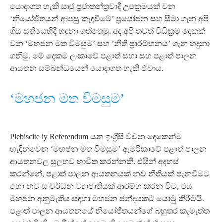
යොදාගත හැකි ඍජු ප්‍රජාතන්ත්‍රවාදී උපක්‍රමයක් වන
‘නියෝජිතයන් ආපසු කැඳවීමේ’ ප්‍රයෝජන සහ සීමා ගැන අපි
ගිය සතියෙහිදී හඳුනා ගත්තෙමු. අද අපි තවත් විධික්‍රම දෙකක්
වන ‘මහජන මත විමසුම’ සහ ’නීති ප්‍රාරම්භනය’ ගැන හඳුනා
ගනිමු. මේ දෙකම ලංකාවේ පළාත් සභා සහ පළාත් පාලන
ආයතන සම්බන්ධයෙන් යොදාගත හැකි ඒවාය.
‘මහජන මත විමසුම’
Plebiscite iy Referendum යන ඉංග්‍රීසි වචන දෙකෙන්ම
හැඳින්වෙන ‘මහජන මත විමසුම’ ඇමරිකාවේ පළාත් පාලන
ආයතනවල සුලභව භාවිත කරන්නකි. එයින් අදහස්
කරන්නේ, පළාත් පාලන ආයතනයක් නව නීතියක් පැනවීමට
හෝ නව සංවර්ධන ව්‍යාපෘතියක් ආරම්භ කරන විට, එය
මහජන අනුමැතිය සඳහා මහජන ඡන්දයකට යොමු කිරීමයි.
පළාත් පාලන ආයතනයේ නියෝජිතයන්ගේ බහුතර කැමැත්ත