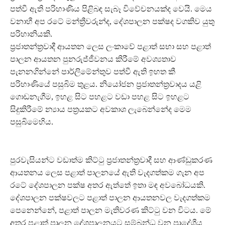
පත්වී ඇති පරිහාණිය පිළිබඳ සැබෑ විවේචනයක්ද වෙයි. මෙය
වනාහී අප රටේ මන්ත්‍රීවරුන්ද, දේශපාලන පක්ෂද වගකිව යුතු
පරිහානියකි.
ප්‍රජාතන්ත්‍රවාදී ආයතන ලෙස ලංකාවේ පළාත් සභා සහ පළාත්
පාලන ආයතන පුනරුජ්ජීවනය කිරීමේ අවශ්‍යතාව
පැනනගින්නේ පාර්ලිමේන්තුව පත්වී ඇති ඉහත කී
පරිහාණියේ පසුබිම තුළය. නියෝජන ප්‍රජාතන්ත්‍රවාදය යළි
ගොඩනැගීම, ඉහළ සිට පහළට වඩා පහළ සිට ඉහළට
සිදුකිරීමේ න්‍යාය පත්‍රයකට අවකාශ ලැබෙන්නේද මෙම
පසුබිමෙහිය.
පුරවැසියන්ට වඩාත්ම කිට්ටු ප්‍රජාතන්ත්‍රවාදී සහ ආණ්ඩුකරණ
ආයතනය ලෙස පළාත් පාලනයේ ඇති වැදගත්කම ගැන අප
රටේ දේශපාලන පක්ෂ අතර ඇත්තේ ඉතා මඳ අවබෝධයකි.
දේශපාලන පක්ෂවලට පළාත් පාලන ආයතනවල වැදගත්කම
පෙනෙන්නේ, පළාත් පාලන මැතිවරණ කිට්ටු වන විටය. මේ
අතර පළාත් පාලන දේශපාලනයට සම්බන්ධ වන ප්‍රාදේශීය