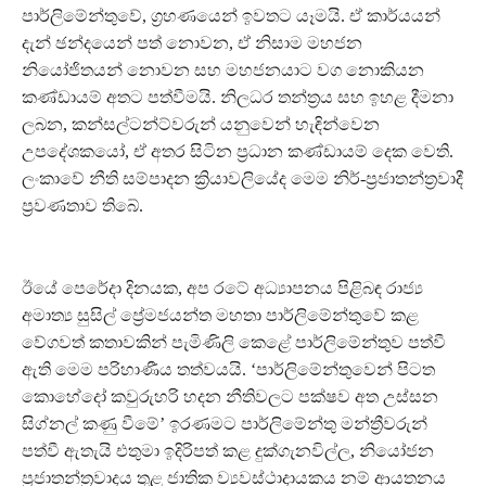
පාර්ලිමේන්තුවේ, ග්‍රහණයෙන් ඉවතට යෑමයි. ඒ කාර්යයන්
දැන් ඡන්දයෙන් පත් නොවන, ඒ නිසාම මහජන
නියෝජිතයන් නොවන සහ මහජනයාට වග නොකියන
කණ්ඩායම් අතට පත්වීමයි. නිලධර තන්ත්‍රය සහ ඉහළ දීමනා
ලබන, කන්සල්ටන්ට්වරුන් යනුවෙන් හැඳින්වෙන
උපදේශකයෝ, ඒ අතර සිටින ප්‍රධාන කණ්ඩායම් දෙක වෙති.
ලංකාවේ නීති සම්පාදන ක්‍රියාවලියේද මෙම නිර්-ප්‍රජාතන්ත්‍රවාදී
ප්‍රවණතාව තිබේ.
ඊයේ පෙරේදා දිනයක, අප රටේ අධ්‍යාපනය පිළිබඳ රාජ්‍ය
අමාත්‍ය සුසිල් ප්‍රේමජයන්ත මහතා පාර්ලිමේන්තුවේ කළ
වේගවත් කතාවකින් පැමිණිලි කෙළේ පාර්ලිමේන්තුව පත්වී
ඇති මෙම පරිහාණීය තත්වයයි. ‘පාර්ලිමේන්තුවෙන් පිටත
කොහේදෝ කවුරුහරි හදන නීතිවලට පක්ෂව අත උස්සන
සිග්නල් කණු වීමේ’ ඉරණමට පාර්ලිමේන්තු මන්ත්‍රීවරුන්
පත්වී ඇතැයි එතුමා ඉදිරිපත් කළ දුක්ගැනවිල්ල, නියෝජන
ප්‍රජාතන්ත්‍රවාදය තුළ ජාතික ව්‍යවස්ථාදායකය නම් ආයතනය