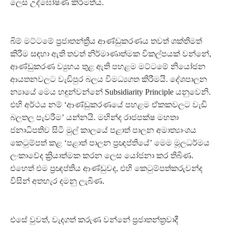
ලෙස උද්ඝෝෂණ කිරීමත්ය.
බිම් මට්ටමේ ප්‍රජාතන්ත්‍රීය ආණ්ඩුකරණය තවත් ශක්තිමත්
කිරීම සඳහා ඇති තවත් නිර්මාණාත්මක විකල්පයක් වන්නේ,
ආණ්ඩුකරණ ව්‍යුහය තුළ ඇති පහළම මට්ටමේ නියෝජන
ආයතනවලට වැඩිපුර බලය විමධ්‍යගත කිරීමයි. දේශපාලන
න්‍යායේ මෙය හඳුන්වන්නේ Subsidiarity Principle යනුවෙනි.
එහි අර්ථය නම් ‘ආණ්ඩුකරණයේ පහළම ඒකකවලට වැඩි
බලතල පැවරීම’ යන්නයි. මහින්ද රාජපක්ෂ මහතා
ජනාධිපතිව සිටි මුල් කාලයේ පළාත් පාලන අමාත්‍යාංශය
කෙටුම්පත් කළ ‘පළාත් පාලන ප්‍රඥප්තියේ’ මෙම මූලධර්මය
ලංකාවේද ක්‍රියාත්මක කරන ලෙස යෝජනා කර තිබිණ.
එහෙත් එම ප්‍රඥප්තිය ආණ්ඩුවද, එහි කෙටුම්පත්කරුවන්ද
විසින් අතහැර දමනු ලැබිණ.
එසේ වුවත්, වැදගත් කරුණ වන්නේ ප්‍රජාතන්ත්‍රවාදී