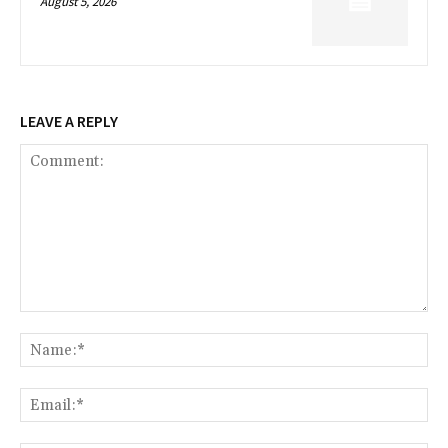
August 5, 2026
LEAVE A REPLY
Comment:
Na
Ema