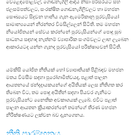
වෙළෙඳපොළවල්, ගොඩනැගිලි ආදිය නිසා පරිසරයට සහ
ජලසම්පත්වලට, සංරක්ෂිත ගොඩනැගිලිවලට හා මහජන
සෞඛ්‍යයට සිදුවන හානිය ගැන ඇමෙරිකානු පුරවැසියෝ
සාමාන්‍යයෙන් නිරන්තර විමසිල්ලෙන් සිටිති. තම මහජන
නියෝජිතයන් සේවය කරන්නේ පුරවැසියන්ගේ පොදු සුබ
සාධනය සඳහාද නැත්නම් ව්‍යාපාරික සංගම්වලට ලාභ ලැබෙන
ආකාරයටද යන්න ගැනද පුරවැසියෝ පරීක්ෂාවෙන් සිටිති.
යම්කිසි යෝජිත නීතියක් හෝ ව්‍යාපෘතියක් පිළිබඳව මහජන
මතය විමසීම සඳහා පුරෝගාමීත්වයද, පළාත් පාලන
ආයතනයේ ඡන්දදායකයන්ගේ අයිතියක් ලෙස නීතිගත කර
තිබෙන විට, තම පොදු අයිතීන් සඳහා පියවර ගැනීමට
පුරවැසියන්ට නෛතික අවකාශයක් ලැබේ. එවිට පළාත්
පාලන ආයතන ක්‍රියාකරන්නේ තමන්ගේ තීරණ මහජන
නිරීක්ෂණයට ලක්වන බව දැනගෙනය.
නීති ප්‍රාරම්භනය