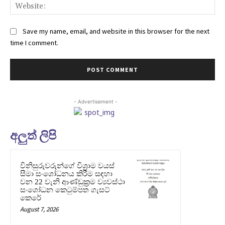
Web
Save my name, email, and website in this browser for the next
time I comment.
- Advertisement -
අලුත් ලිපි
විනිසුරුවරුන්ගේ විශ්‍රාම වයස්
සීමා සංශෝධනය කිරීම සඳහා
වන 22 වැනි ආණ්ඩුක්‍රම ව්‍යවස්ථා
සංශෝධන කෙටුම්පත ගැසට්
කෙරේ
August 7, 2026