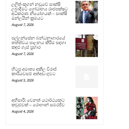
ලලිත්-කූගන් නඩුවේ සාක්ෂි
ලබාදීමට ගෝඨාභය රාජපක්ෂට
අධිකරණ නියෝගයක් – සාක්ෂි
ඔන්ලයින් ක්‍රමයට
August 7, 2026
පල්ලන්සේන බන්ධනාගාරයේ
තත්ත්වය පාලනය කිරීම සඳහා
කඳුළු ගෑස් ප්‍රහාර
August 7, 2026
හිටපු අමාත්‍ය අකිල විරාජ්
කාරියවසම් අත්අඩංගුවට
August 5, 2026
අභිසාරී: වෙනත් යථාර්ථයකට
කවුළුවක් – රොහාන් සමරජීව
August 4, 2026