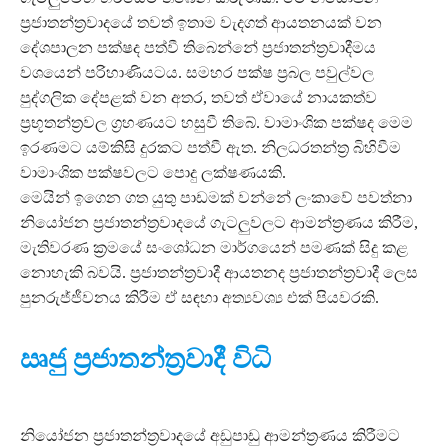
ප්‍රජාතන්ත්‍රවාදයේ තවත් ඉතාම වැදගත් ආයතනයක් වන
දේශපාලන පක්ෂද පත්වී තිබෙන්නේ ප්‍රජාතන්ත්‍රවාදීමය
වශයෙන් පරිහාණියටය. සමහර පක්ෂ ප්‍රබල පවුල්වල
පුද්ගලික දේපළක් වන අතර, තවත් ඒවායේ නායකත්ව
ප්‍රභූතන්ත්‍රවල ග්‍රහණයට හසුවී තිබේ. වාමාංශික පක්ෂද මෙම
ඉරණමට යම්කිසි දුරකට පත්වී ඇත. නිලධරතන්ත්‍ර බිහිවීම
වාමාංශික පක්ෂවලට පොදු ලක්ෂණයකි.
මෙයින් ඉගෙන ගත යුතු පාඩමක් වන්නේ ලංකාවේ පවත්නා
නියෝජන ප්‍රජාතන්ත්‍රවාදයේ ගැටලුවලට ආමන්ත්‍රණය කිරීම,
මැතිවරණ ක්‍රමයේ සංශෝධන මාර්ගයෙන් පමණක් සිදු කළ
නොහැකි බවයි. ප්‍රජාතන්ත්‍රවාදී ආයතනද ප්‍රජාතන්ත්‍රවාදී ලෙස
පුනරුජ්ජීවනය කිරීම ඒ සඳහා අත්‍යවශ්‍ය එක් පියවරකි.
ඍජු ප්‍රජාතන්ත්‍රවාදී විධි
නියෝජන ප්‍රජාතන්ත්‍රවාදයේ අඩුපාඩු ආමන්ත්‍රණය කිරීමට