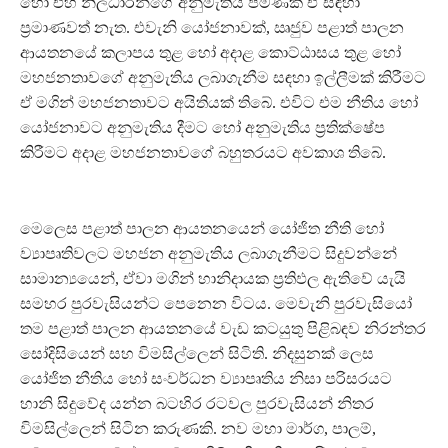
හෝ එහි නිලධාරීන්ගේ අනුමැතිය පමණක් ඒ සඳහා
ප්‍රමාණවත් නැත. එවැනි යෝජනාවක්, ඍජුව පළාත් පාලන
ආයතනයේ කලාපය තුළ හෝ අදාළ කොට්ඨාසය තුළ හෝ
මහජනතාවගේ අනුමැතිය ලබාගැනීම සඳහා ඉල්ලීමක් කිරීමට
ඒ මගින් මහජනතාවට අයිතියක් තිබේ. එවිට එම නීතිය හෝ
යෝජනාවට අනුමැතිය දීමට හෝ අනුමැතිය ප්‍රතික්ෂේප
කිරීමට අදාළ මහජනතාවගේ බහුතරයට අවකාශ තිබේ.
මෙලෙස පළාත් පාලන ආයතනයෙන් යෝජිත නීති හෝ
ව්‍යාපෘතිවලට මහජන අනුමැතිය ලබාගැනීමට සිදුවන්නේ
සාමාන්‍යයෙන්, ඒවා මගින් හානිදායක ප්‍රතිඵල ඇතිවේ යැයි
සමහර පුරවැසියන්ට පෙනෙන විටය. මෙවැනි පුරවැසියෝ
තම පළාත් පාලන ආයතනයේ වැඩ කටයුතු පිළිබඳව නිරන්තර
සෝදිසියෙන් සහ විමසිල්ලෙන් සිටිති. නිදසුනක් ලෙස
යෝජිත නීතිය හෝ සංවර්ධන ව්‍යාපෘතිය නිසා පරිසරයට
හානි සිදුවේද යන්න බටහිර රටවල පුරවැසියන් නිතර
විමසිල්ලෙන් සිටින කරුණකි. නව මහා මාර්ග, පාලම්,