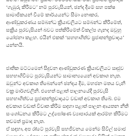
‘ගැඹුරු කිරීමට’ නම් පුරවැසියන්, ඡන්ද දීමේ සහ පක්ෂ
සාමාජිකයන් වීමේ කාර්යයන්ට සීමා නොකර,
ආණ්ඩුකරණය සම්බන්ධ ක්‍රියාවලියට සම්බන්ධ කිරීමේත්,
සක්‍රීය පුරවැසියන් බවට පත්කිරීමේත් විකල්ප ගැනද ඔවුහු
යෝජනා කළහ. එයින් එකක් ‘සහභාගිත්ව ප්‍රජාතන්ත්‍රවාදය’
යන්නයි.
ජාතික මට්ටමෙන් සිදුවන ආණ්ඩුකරණ ක්‍රියාවලියට ඍජුව
සහභාගිවීමට පුරවැසියන්ට සාමාන්‍යයෙන් අවකාශ නැත.
ඔවුන්ට අවකාශ තිබෙන්නේ ඡන්දය දීම, මහජන මතය වැනි
වක්‍ර මාර්ගවලිනි. එහෙත් පළාත් පාලනයේදී පුරවැසි
සහභාගිත්වය ප්‍රජාතන්ත්‍රවාදයට වඩාත් අවකාශ තිබේ. එම
අවකාශ වඩාත් විවෘත කිරීම සඳහා පළාත් පාලන ආයතන නීති
සංශෝධනය කිරීමට උද්ඝෝෂණ ව්‍යාපාරයක් ආරම්භ කිරීමට
තවමත් ප්‍රමාද නැත.
ඒ සඳහා, අප රfටේ පුරවැසි සහජීවනය මෙන්ම සිවිල් සමාජ