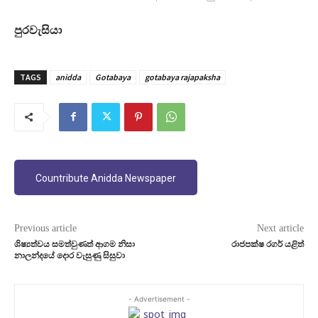
පුරවැසියා
TAGS
anidda
Gotabaya
gotabaya rajapaksha
Countribute Anidda Newspaper
Previous article
Next article
ශිෂ්‍යත්වය සමත්වුණත් ආගම නිසා
රාජපක්ෂ රගර් යළිත්
නාලන්දයේ දොර වැසුණු සිසුවා
- Advertisement -