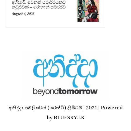
අභිසාරී: වෙනත් යථාර්ථයකට
කවුළුවක් – රොහාන් සමරජීව
August 4, 2026
අනිද්දා පබ්ලිෂර්ස් (ගරන්ටි) ලිමිටඞ් | 2021 | Powered
by BLUESKY.LK