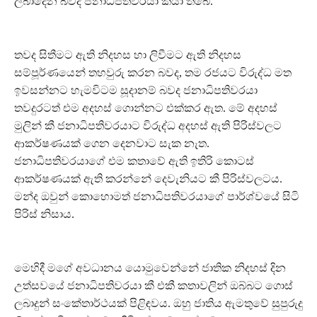
ලබාදෙන බවද ජනාධිපතිවරයා කියා තිබේ.
තවද සිතීමට ඇති නිදහස හා ලිවීමට ඇති නිදහස
සම්පූර්ණයෙන් තහවුරු කරන බවද, තම රජයට විරුද්ධ මත
ඉවසන්නට හැමවිටම සූදානම් බවද ජනාධිපතිවරයා
තවදුරටත් එම අදහස් ගොන්නට එක්කර ඇත. මේ අදහස්
මුලින් කී ජනාධිපතිවරයාට විරුද්ධ අදහස් ඇති පිරිස්වලට
ආකර්ෂණයක් ගෙන දෙනවාට සැක නැත.
ජනාධිපතිවරයාගේ එම කතාවේ ඇති ඉතිරි කොටස්
ආකර්ෂණයක් ඇති කරන්නේ දෙවැනියට කී පිරිස්වලටය.
මන්ද ඔවුන් කොහොමත් ජනාධිපතිවරයාගේ පාර්ශ්වයේ සිටි
පිරිස් නිසාය.
මෙහිදී මගේ අවධානය යොමුවෙන්නේ ජාතික නිදහස් දින
උත්සවයේ ජනාධිපතිවරයා කී එකී කතාවලින් ඔබ්බට ගොස්
ලබාදුන් සංකේතාර්ථයක් පිළිඳවය. ඔහු ජාතිය ඇමතුවේ සුපුරුදු