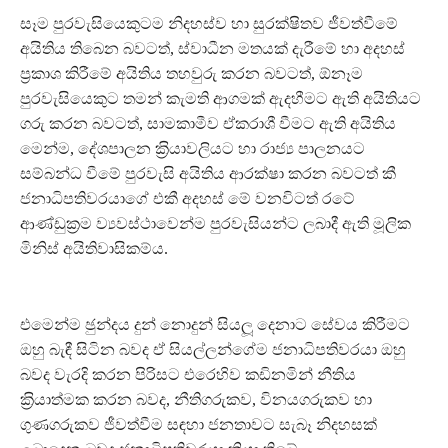
සෑම පුරවැසියෙකුටම නිදහස්ව හා සුරක්ෂිතව ජීවත්වීමේ
අයිතිය තිබෙන බවටත්, ස්වාධීන මතයක් දැරීමේ හා අදහස්
ප‍්‍රකාශ කිරීමේ අයිතිය තහවුරු කරන බවටත්, ඕනෑම
පුරවැසියෙකුට තමන් කැමති ආගමක් ඇදහීමට ඇති අයිතියට
ගරු කරන බවටත්, සාමකාමීව ඒකරාශී වීමට ඇති අයිතිය
මෙන්ම, දේශපාලන ක‍්‍රියාවලියට හා රාජ්‍ය පාලනයට
සම්බන්ධ වීමේ පුරවැසි අයිතිය ආරක්ෂා කරන බවටත් කී
ජනාධිපතිවරයාගේ එකී අදහස් මේ වනවිටත් රටේ
ආණ්ඩුක‍්‍රම ව්‍යවස්ථාවෙන්ම පුරවැසියන්ට ලබාදී ඇති මූලික
මිනිස් අයිතිවාසිකම්ය.
එමෙන්ම ඡුන්දය දුන් නොදුන් සියලූ දෙනාට සේවය කිරීමට
ඔහු බැඳී සිටින බවද ඒ සියල්ලන්ගේම ජනාධිපතිවරයා ඔහු
බවද වැරදි කරන පිරිසට එරෙහිව කඩිනමින් නීතිය
ක‍්‍රියාත්මක කරන බවද, නීතිගරුකව, විනයගරුකව හා
ගුණගරුකව ජීවත්වීම සඳහා ජනතාවට සැබෑ නිදහසක්