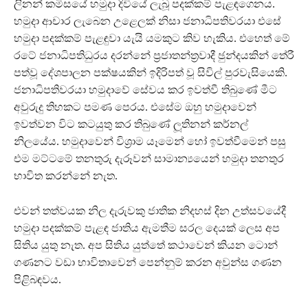
ලිනන් කමිසයේ හමුදා දිවියේ ලැබූ පදක්කම් පැළඳගෙනය.
හමුදා ආචාර ලැබෙන උළෙලක් නිසා ජනාධිපතිවරයා එසේ
හමුදා පදක්කම් පැළඳුවා යැයි යමකුට කිව හැකිය. එහෙත් මේ
රටේ ජනාධිපතිධුරය දරන්නේ ප‍්‍රජාතන්ත‍්‍රවාදී ඡුන්දයකින් තේරී
පත්වූ දේශපාලන පක්ෂයකින් ඉදිරිපත් වූ සිවිල් පුරවැසියෙකි.
ජනාධිපතිවරයා හමුදාවේ සේවය කර ඉවත්වී තිබුණේ මීට
අවුරුදු තිහකට පමණ පෙරය. එසේම ඔහු හමුදාවෙන්
ඉවත්වන විට කටයුතු කර තිබුණේ ලූතිනන් කර්නල්
නිලයේය. හමුදාවෙන් විශ‍්‍රාම යෑමෙන් හෝ ඉවත්වීමෙන් පසු
එම මට්ටමේ තනතුරු දැරූවන් සාමාන්‍යයෙන් හමුදා තනතුර
භාවිත කරන්නේ නැත.
එවන් තත්වයක නිල දැරුවකු ජාතික නිදහස් දින උත්සවයේදී
හමුදා පදක්කම් පැළඳ ජාතිය ඇමතීම සරල දෙයක් ලෙස අප
සිතිය යුතු නැත. අප සිතිය යුත්තේ කථාවෙන් කියන ටොන්
ගණනට වඩා භාවිතාවෙන් පෙන්නුම් කරන අවුන්ස ගණන
පිළිබඳවය.