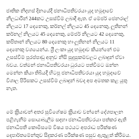
ජාතික නිදහස් දිනයේදී ජනාධිපතිවරයා යුද හමුදාවේ
නිලධාරීන් 244කට උසස්වීම් ලබාදී ඇත. ඒ මේජර් ජෙනරාල්
නිලයට 17 දෙනෙකු, කර්නල් නිලයට 45 දෙනෙකු, ලූතිනන්
කර්නල් නිලයට 45 දෙනෙකු, මේජර් නිලයට 42 දෙනෙකු,
කපිතාන් නිලයට 80 දෙනෙකු හා ලූතිනන් නිලයට 11
දෙනෙකු වශයෙන්ය. ශ‍්‍රී ලංකා යුද හමුදාව කියන්නේ එම
උසස්වීම් පුරප්පාඩු අනුව නිසි සුදුසුකම්වලට ලබාදුන් ඒවා
බවය. වත්මන් ජනාධිපතිවරයා ධුරයට පත්වීමට ඔන්න
මෙන්න කියා තිබියදී හිටපු ජනාධිපතිවරයා යුද හමුදාවේ
විශාල පිරිසකට උසස්වීම් ලබාදුන් බවද අප අමතක කළ යුතු
නැත.
මේ ක‍්‍රියාවන් අතර සුවිශේෂම ක‍්‍රියාව වන්නේ දේශපාලන
පළිගැනීම් සොයාබැලීම සඳහා ජනාධිපතිවරයා පත්කර ඇති
ජනාධිපති කොමිසමේ විෂය පථයට අපරාධ පරීක්ෂණ
දෙපාර්තමේන්තුව සිදුකරණ පරීක්ෂණ පසුව ඇතුළත් කිරීමය.