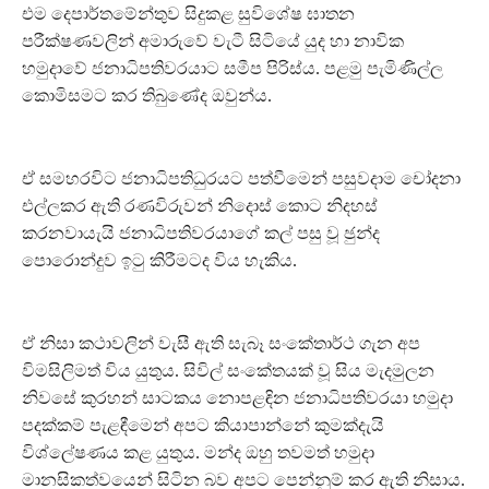
එම දෙපාර්තමේන්තුව සිදුකළ සුවිශේෂ ඝාතන
පරීක්ෂණවලින් අමාරුවේ වැටී සිටියේ යුද හා නාවික
හමුදාවේ ජනාධිපතිවරයාට සමීප පිරිස්ය. පළමු පැමිණිල්ල
කොමිසමට කර තිබුණේද ඔවුන්ය.
ඒ සමහරවිට ජනාධිපතිධුරයට පත්වීමෙන් පසුවදාම චෝදනා
එල්ලකර ඇති රණවිරුවන් නිදොස් කොට නිදහස්
කරනවායැයි ජනාධිපතිවරයාගේ කල් පසු වූ ඡුන්ද
පොරොන්දුව ඉටු කිරීමටද විය හැකිය.
ඒ නිසා කථාවලින් වැසී ඇති සැබෑ සංකේතාර්ථ ගැන අප
විමසිලිමත් විය යුතුය. සිවිල් සංකේතයක් වූ සිය මැදමුලන
නිවසේ කුරහන් සාටකය නොපළඳින ජනාධිපතිවරයා හමුදා
පදක්කම් පැළඳීමෙන් අපට කියාපාන්නේ කුමක්දැයි
විශ්ලේෂණය කළ යුතුය. මන්ද ඔහු තවමත් හමුදා
මානසිකත්වයෙන් සිටින බව අපට පෙන්නුම් කර ඇති නිසාය.