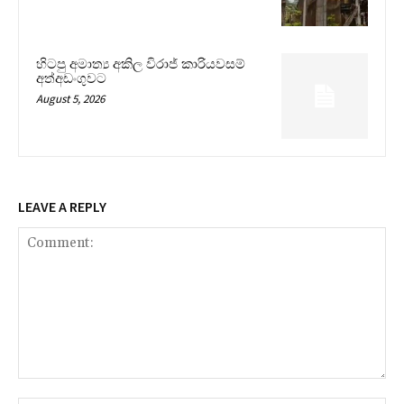
හිටපු අමාත්‍ය අකිල විරාජ් කාරියවසම්
අත්අඩංගුවට
August 5, 2026
LEAVE A REPLY
Comment: