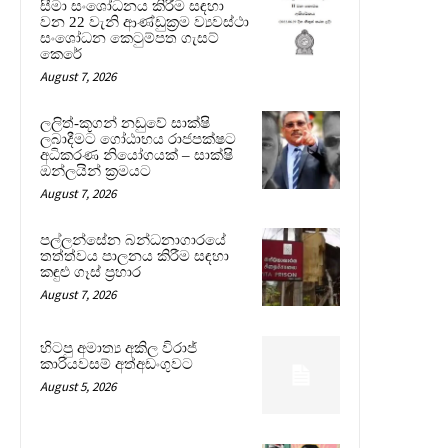
සීමා සංශෝධනය කිරීම සඳහා
වන 22 වැනි ආණ්ඩුක්‍රම ව්‍යවස්ථා
සංශෝධන කෙටුම්පත ගැසට්
කෙරේ
August 7, 2026
ලලිත්-කූගන් නඩුවේ සාක්ෂි
ලබාදීමට ගෝඨාභය රාජපක්ෂට
අධිකරණ නියෝගයක් – සාක්ෂි
ඔන්ලයින් ක්‍රමයට
August 7, 2026
පල්ලන්සේන බන්ධනාගාරයේ
තත්ත්වය පාලනය කිරීම සඳහා
කඳුළු ගෑස් ප්‍රහාර
August 7, 2026
හිටපු අමාත්‍ය අකිල විරාජ්
කාරියවසම් අත්අඩංගුවට
August 5, 2026