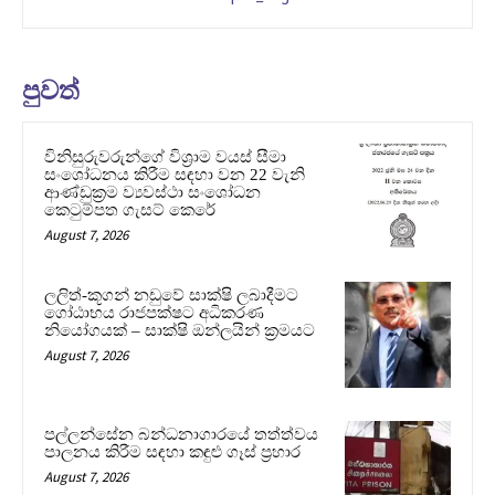
පුවත්
විනිසුරුවරුන්ගේ විශ්‍රාම වයස් සීමා
සංශෝධනය කිරීම සඳහා වන 22 වැනි
ආණ්ඩුක්‍රම ව්‍යවස්ථා සංශෝධන
කෙටුම්පත ගැසට් කෙරේ
August 7, 2026
ලලිත්-කූගන් නඩුවේ සාක්ෂි ලබාදීමට
ගෝඨාභය රාජපක්ෂට අධිකරණ
නියෝගයක් – සාක්ෂි ඔන්ලයින් ක්‍රමයට
August 7, 2026
පල්ලන්සේන බන්ධනාගාරයේ තත්ත්වය
පාලනය කිරීම සඳහා කඳුළු ගෑස් ප්‍රහාර
August 7, 2026