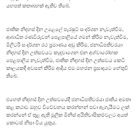
යහපත් කතාබහක් ඇතිව තිබේ.
ජාතික නිදහස් දින උළෙලේ පැරෂුට් සංදර්ශන නැවැත්වීම,
ආබාධිත රණවිරුවන් පෙළපාලියේ ගමන් කිරීම නැවැත්වීම,
මිලිටරි සංදර්ශන රථ ප‍්‍රමාණය අඩු කිරීම, ජනාධිපතිවරයා
නිදහස් දින උත්සවයට කැඳවාගෙන එන අශ්වාරෝහක
පෙළපාලිය නැවැත්වීම, ජාතික නිදහස් දින උත්සවය කෙටි
කාලයකදී අවසන් කිරීම ආදිය එම මහජන ප‍්‍රසාදයට හේතුවී
තිබේ.
එහෙත් නිදහස් දින උත්සවයේදී ජනාධිපතිවරයා ජාතිය අමතා
කළ කථාව ඔහුව විවේචනය කරන්නන් පවා ඇගැයීමට ලක්
කරන්නේ ඒ තුළ ඇති මූලික මිනිස් අයිතිවාසිකම්වලට අයත්
කොටස් නිසා විය යුතුය.