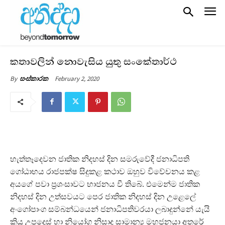
කතාවලින් නොවැසිය යුතු සංකේතාර්ථ
February 2, 2020
By
සංස්කාරක
හැත්තෑදෙවන ජාතික නිදහස් දින සමරුවේදී ජනාධිපති
ගෝඨාභය රාජපක්ෂ සිදුකළ කථාව ඔහුව විවේචනය කළ
අයගේ පවා ප‍්‍රශංසාවට භාජනය වී තිබේ. එමෙන්ම ජාතික
නිදහස් දින උත්සවයට පෙර ජාතික නිදහස් දින උළෙලේ
අංගෝපාංග සම්බන්ධයෙන් ජනාධිපතිවරයා ලබාදුන්නේ යැයි
කියූ උපදෙස් හා නියෝග නිසාද සාමාන්‍ය මහජනයා අතරේ