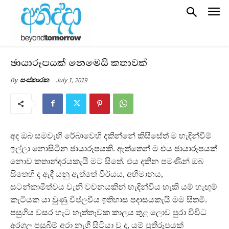
ඡායාරූපයක් නෙමෙයි කතාවක්
July 1, 2019
By
සංස්කාරක
අද ඔබ සමවැහි රේඛාවෙහි දකින්නේ කිසිසේත් ම හැඳින්වීම්
ඉල්ලා නොසිටින ඡායාරූපයකි. ඇත්තෙන් ම එය ඡායාරූපයක්
නොව කතාන්දරයකැයි මට සිතේ. එය දකින පමණින් ඔබ
සිතෙහි ද ඇඳී යනු ඇත්තේ වීර්යය, අභිමානය,
සටන්කාමීත්වය වැනි වචනයකින් හැඳින්විය හැකි යම් හැඟුම්
කැටියක යා වුණු විප්ලවීය ඉතිහාස පදාසයකැයි මම සිතමි.
පසුගිය වසර හැට හැත්තෑවක කාලය තුළ ලොව පුරා විවිධ
අරගල පසුබිම් අරා නැගී සිටියා වූ ද, යම් ප්‍රතිරූපයක්