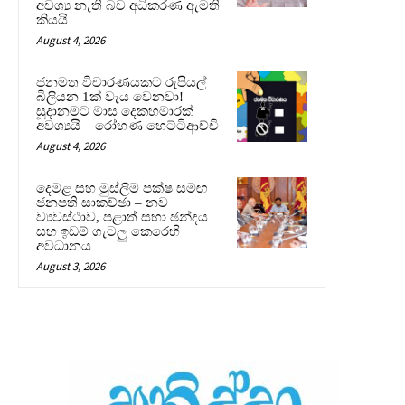
අවශ්‍ය නැති බව අධිකරණ ඇමති
කියයි
August 4, 2026
ජනමත විචාරණයකට රුපියල්
බිලියන 1ක් වැය වෙනවා!
සූදානමට මාස දෙකහමාරක්
අවශ්‍යයි – රෝහණ හෙට්ටිආච්චි
August 4, 2026
දෙමළ සහ මුස්ලිම් පක්ෂ සමඟ
ජනපති සාකච්ඡා – නව
ව්‍යවස්ථාව, පළාත් සභා ඡන්දය
සහ ඉඩම් ගැටලු කෙරෙහි
අවධානය
August 3, 2026