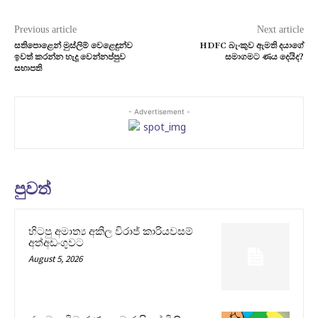
Previous article
Next article
සතිපොළෙන් මුස්ලිම් වෙළෙඳුන්ව
HDFC බැංකුව ඇමති දයාගේ
ඉවත් කරන්න හැදූ වෙන්නප්පුව
සමාගමට ණය දෙයිද?
සභාපති
- Advertisement -
පුවත්
හිටපු අමාත්‍ය අකිල විරාජ් කාරියවසම්
අත්අඩංගුවට
August 5, 2026