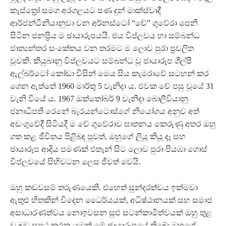
කැස්ත්‍රෝ සමග අරගලයට පණ දුන් මාක්ස්වාදී
ආර්ජන්ටීනියානුවා වන අර්නස්ටෝ “චේ” ගුවේරා පෙනී
සිටින ජනප්‍රිය ම ඡායාරූපයයි. එය විප්ලවය හා සම්බන්ධ
ජාත්‍යන්තර සංකේතය වන තරමට ම ලොව පුරා ප්‍රචලිත
වූවකි. කියුබානු විප්ලවයට සම්බන්ධ වූ ඡායාරූප ශීල්පී
ඇල්බර්ටෝ කෝඩා විසින් මෙය සිය කැමරාවේ සටහන් කර
ගෙන ඇත්තේ 1960 මාර්තු 5 වැනිදා ය. එවක චේ පසු වූයේ 31
වැනි වියේ ය. 1967 ඔක්තෝබර් 9 වැනිදා බොලීවියානු
ජනාධිපති රෙනේ බැරයන්ටොස්ගේ නියෝගය අනුව අත්
අඩංගුවේදී සිටියදී ම චේ ගුවේරාව ඝාතනය කෙරුණු අතර ඔහු
ගත කළ ජීවිතය පිළිබඳ පුවත්, ඔහුගේ ලියූ කියූ දෑ සහ
ඡායාරූප ආදිය පමණක් එතැන් සිට ලොව පුරා පියඹා ගොස්
විප්ලවයේ සිහිවටන ලෙස ජීවත් වෙයි.
ඔහු කඩවසම් තරුණයෙකි. එහෙත් සුන්දරත්වය ඉක්මවා
ඇතුළු හිතකින් විදෙන ධෛර්යයක්, අධිෂ්ඨානයක් සහ සමාජ
අසාධාරණත්වය නොඉවසන සුළු සටන්කාමීත්වයක් ඔහු තුළ
වූ බව සපථ කරන යමක් මේ ඡායාරූපයේ තිබේ; ඔහුගේ