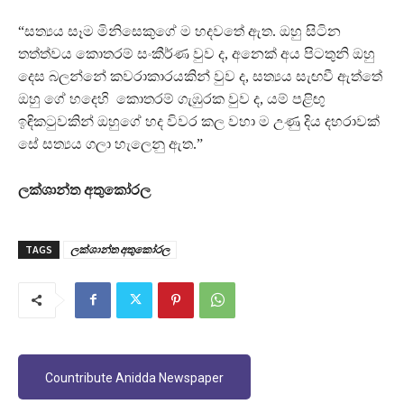
“සත්‍යය සෑම මිනිසෙකුගේ ම හදවතේ ඇත. ඔහු සිටින
තත්ත්වය කොතරම් සංකීර්ණ වුව ද, අනෙක් අය පිටතුනි ඔහු
දෙස බලන්නේ කවරාකාරයකින් වුව ද, සත්‍යය සැඟවී ඇත්තේ
ඔහු ගේ හදෙහි කොතරම් ගැඹුරක වුව ද, යම් පළිඟු
ඉඳිකටුවකින් ඔහුගේ හද විවර කල වහා ම උණු දිය දහරාවක්
සේ සත්‍යය ගලා හැලෙනු ඇත.”
ලක්ශාන්ත අතුකෝරල
TAGS
ලක්ශාන්ත අතුකෝරල
Countribute Anidda Newspaper