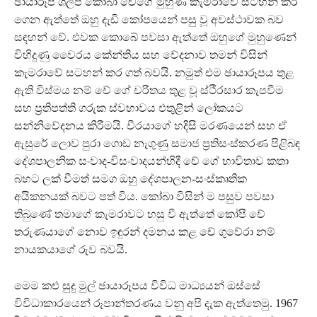
ඡායාරූප ශිල්පී කෝබා චේගේ මුහුණ කැමරාවේ සටහන් කර
ගෙන ඇත්තේ ඔහු දැඩි කෝපයෙන් පසු වූ අවස්ථාවක බව
සඳහන් වේ. එවක කොබේ පවසා ඇත්තේ ඔහුගේ මුහුණෙන්
විහිදුණු වෛරය කේන්තිය සහ වේදනාව තමන් විසින්
කැමරාවේ සටහන් කර ගත් බවයි. නමුත් එම ඡායාරූපය තුළ
ඇති විස්මය නම් චේ ගේ චරිතය තුළ වූ ස්ථිරසාර කැපවීම
සහ ප්‍රතිපත්ති ගරුක ස්වභාවය එතුළින් ලෝකයට
සන්නිවේදනය කිරීමයි. වීරයාගේ හදිසි මරණයෙන් සහ ඒ
ඇසුරේ ලොව පුරා ගොඩ නැගුණු සමාජ ප්‍රතිසංස්කරණ පිළිබඳ
දේශපාලනික සංවාද-විසංවාදයන්හිදී චේ ගේ භාවිතාව කතා
බහට ලක් වීමත් සමග ඔහු දේශපාලන-සංස්කෘතික
අයිකනයක් බවට පත් විය. කෝබා විසින් ම පසුව පවසා
තිබුණේ තමාගේ කැමරාවට හසු වී ඇත්තේ කෝපී චේ
තරුණයාගේ නොව ඉඳුරන් දමනය කළ චේ ගුවේරා නම්
නායකයාගේ රුව බවයි.
මෙම කළු සුදු මුල් ඡායාරූපය විවිධ මාධ්‍යයන් ඔස්සේ
විවිධාකාරයෙන් රූපාන්තරණය වනු අපි දැක ඇත්තෙමු. 1967