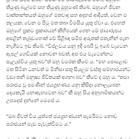
තියුණු බැල්මේ සහ තියුණු මුහුණේ තිබේ. ඔහුගේ ජීවන
වෘත්තාන්තයත් ඔහුගේ මතවාද සහ අදහස් ආදියත්, වෙන ම
තලයක, වෙන ම පිටු මත තබා විමසිය යුතු ඒවා ය. එහෙත්
ඔහුගේ ප්‍රකට ප්‍රකාශයන් කිහිපයක් ගෙන මේ ඡායාරූපය
අසළින් තැබුවහොත් චේ පිළිබඳ සමීප අරුතක් එතැනින් පැන
නැගීමට ඉඩ තිබේ. “විප්ලවය යනු ඉදී බෙරි වූ ඉබේ වැටෙන
ඇපල් ගෙඩියක් නොවන බවත්, අප එය වැටෙන්නට
සැලැස්විය යුතු බව”ත් ඔහු වරෙක කීවේ ය. “මහ පොළොව
මත සිටින ධනවත් ම මිනිසා සතු සියලුම වස්තු සම්භාරයන්ට
වඩා තනි මනුෂ්‍ය ජීවිතයක් අගනා බව” කීවේ ද ඔහු ය. “තමා
පරාජය වූ පමණින් ජයග්‍රහණය යනු කිසිදා නොලැබෙන
දෙයකැයි නොඇඟවෙන බව” කී ඔහු සිය අනුගාමිකයන්ට
උපදෙස් දුන්නේ මෙසේ ය.
“ඔබ ජීවත් විය යුත්තේ ජයග්‍රහණයන් සැමරීමට නොව
පරාජයන් මැඩ පැවැත්වීමට ය.”