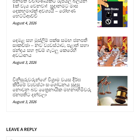
ජනමත විචාරණයකට රුපියල් බිලියන
1ක් වැය වෙනවා! සූදානමට මාස
දෙකහමාරක් අවශ්‍යයි – රෝහණ
හෙට්ටිආච්චි
August 4, 2026
දෙමළ සහ මුස්ලිම් පක්ෂ සමඟ ජනපති
සාකච්ඡා – නව ව්‍යවස්ථාව, පළාත් සභා
ඡන්දය සහ ඉඩම් ගැටලු කෙරෙහි
අවධානය
August 3, 2026
විනිසුරුවරුන්ගේ විශ්‍රාම වයස දීර්ඝ
කිරීමේ ව්‍යවස්ථා සංශෝධනය සුදුසු
නොවන බව ත්‍රෛනායික මහනාහිමිවරු
ජනපතිට දන්වලා
August 3, 2026
LEAVE A REPLY