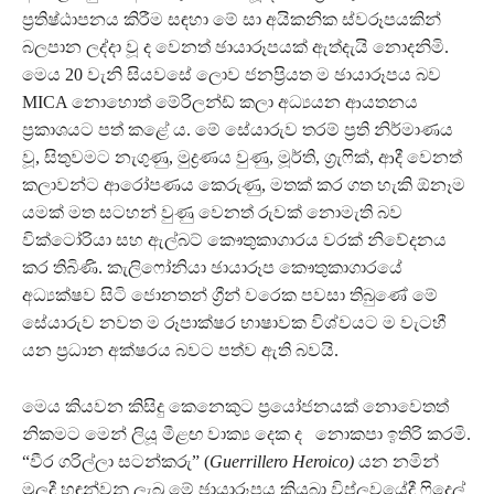
ප්‍රතිෂ්ඨාපනය කිරීම සඳහා මේ සා අයිකනික ස්වරූපයකින්
බලපාන ලද්දා වූ ද වෙනත් ඡායාරූපයක් ඇත්දැයි නොදනිමි.
මෙය 20 වැනි සියවසේ ලොව ජනප්‍රියත ම ඡායාරූපය බව
MICA නොහොත් මේරිලන්ඩ් කලා අධ්‍යයන ආයතනය
ප්‍රකාශයට පත් කළේ ය. මේ සේයාරුව තරම් ප්‍රති නිර්මාණය
වූ, සිතුවමට නැගුණු, මුද්‍රණය වුණු, මූර්ති, ග්‍රැෆික්, ආදී වෙනත්
කලාවන්ට ආරෝපණය කෙරුණු, මතක් කර ගත හැකි ඕනෑම
යමක් මත සටහන් වුණු වෙනත් රුවක් නොමැති බව
වික්ටෝරියා සහ ඇල්බට් කෞතුකාගාරය වරක් නිවේදනය
කර තිබිණි. කැලිෆෝනියා ඡායාරූප කෞතුකාගාරයේ
අධ්‍යක්ෂව සිටි ජොනතන් ග්‍රීන් වරෙක පවසා තිබුණේ මේ
සේයාරුව නවත ම රූපාක්ෂර භාෂාවක විශ්වයට ම වැටහී
යන ප්‍රධාන අක්ෂරය බවට පත්ව ඇති බවයි.
මෙය කියවන කිසිදු කෙනෙකුට ප්‍රයෝජනයක් නොවෙතත්
නිකමට මෙන් ලියූ මීළඟ වාක්‍ය දෙක ද නොකපා ඉතිරි කරමි.
“වීර ගරිල්ලා සටන්කරු” (
Guerrillero Heroico)
යන නමින්
මුලදී හඳුන්වනු ලැබූ මේ ඡායාරූපය කියුබා විප්ලවයේදී ෆිදෙල්