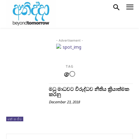
- Advertisement -
TAG
ෙ
මධු මාධවට විරුද්ධව නීතිය ක්‍රියාත්මක
කරනු
December 23, 2018
කේ සංජීව