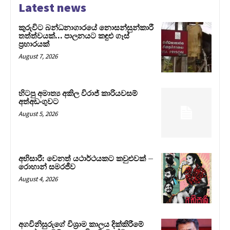
Latest news
කුරුවිට බන්ධනාගාරයේ නොසන්සුන්කාරී
තත්ත්වයක්… පාලනයට කඳුළු ගෑස්
ප්‍රහාරයක්
August 7, 2026
හිටපු අමාත්‍ය අකිල විරාජ් කාරියවසම්
අත්අඩංගුවට
August 5, 2026
අභිසාරී: වෙනත් යථාර්ථයකට කවුළුවක් –
රොහාන් සමරජීව
August 4, 2026
අගවිනිසුරුගේ විශ්‍රාම කාලය දික්කිරීමේ