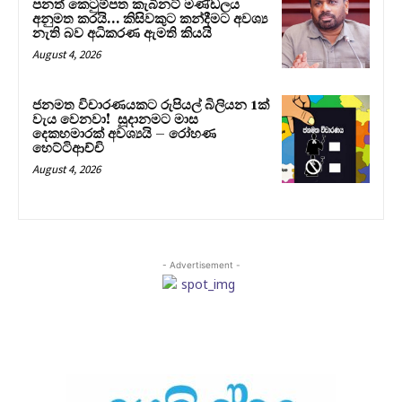
පනත් කෙටුම්පත කැබිනට් මණ්ඩලය
අනුමත කරයි… කිසිවකුට කන්දීමට අවශ්‍ය
නැති බව අධිකරණ ඇමති කියයි
August 4, 2026
ජනමත විචාරණයකට රුපියල් බිලියන 1ක්
වැය වෙනවා! සූදානමට මාස
දෙකහමාරක් අවශ්‍යයි – රෝහණ
හෙට්ටිආච්චි
August 4, 2026
- Advertisement -