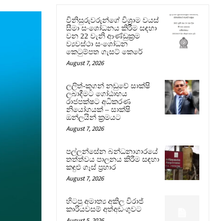
විනිසුරුවරුන්ගේ විශ්‍රාම වයස්
සීමා සංශෝධනය කිරීම සඳහා
වන 22 වැනි ආණ්ඩුක්‍රම
ව්‍යවස්ථා සංශෝධන
කෙටුම්පත ගැසට් කෙරේ
August 7, 2026
ලලිත්-කූගන් නඩුවේ සාක්ෂි
ලබාදීමට ගෝඨාභය
රාජපක්ෂට අධිකරණ
නියෝගයක් – සාක්ෂි
ඔන්ලයින් ක්‍රමයට
August 7, 2026
පල්ලන්සේන බන්ධනාගාරයේ
තත්ත්වය පාලනය කිරීම සඳහා
කඳුළු ගෑස් ප්‍රහාර
August 7, 2026
හිටපු අමාත්‍ය අකිල විරාජ්
කාරියවසම් අත්අඩංගුවට
August 5, 2026