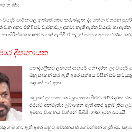
ගත හැකිය.
ා වියදම් වාර්තාවල ඇත්තේ සත්‍ය කරුණුද නැද්ද යන්න මහජන සු
ක් වන අතර එහිදී එම වාර්තාවල දක්වා නැති ඇත්ත වියදම් හා ඇත්ත
 හා නිරීක්ෂක සාකච්ඡාවක් ඇතිවී ඒ තුළින් සත්‍යය අනාවරණය කරග
මාර දිසානායක
පෞද්ගලිකව ලබාගත් ආදායම් හෝ දරන ලද වියදම්
ඔහු සඳහන් කර ඇති අතර පක්ෂය විසින් එම කටයුතු
සඳහන් කර ඇත.
ඔහුගේ ප්‍රවාහන කටයුතු සඳහා පීඑච්- 6373 දරන ඩබල
රථයට අනුමැතිය ලබාගෙන ඇති අතර අනුමැතිය ල
අමතර වාහනය වන්නේ සිබීජී- 2963 දරන රථයයි.
දුරකු නම් කර ඇති අතර ඔහුට වේතනයක් ගෙවන්නේ නැති බව සඳහන