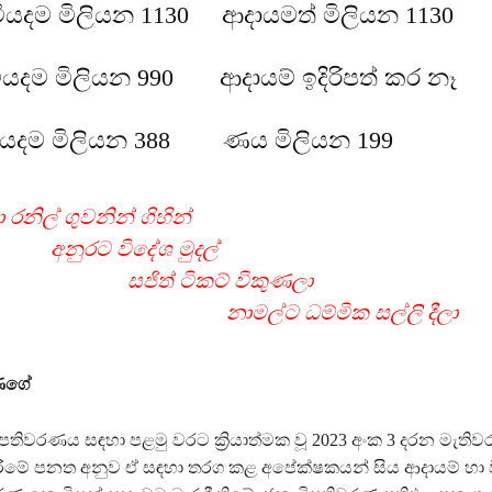
වියදම මිලියන 1130 ආදායමත් මිලියන 1130
ියදම මිලියන 990 ආදායම් ඉදිරිපත් කර නෑ
ියදම මිලියන 388 ණය මිලියන 199
ත් හා රනිල් ගුවනින් ගිහ
අනුරට විදේශ මුද
සජිත් ටිකට් විකු
නාමල්ට ධම්මික සල්ලි දීලා
ුණගේ
පතිවරණය සඳහා පළමු වරට ක්‍රියාත්මක වූ 2023 අංක 3 දරන මැතිව
ීමේ පනත අනුව ඒ සඳහා තරග කළ අපේක්ෂකයන් සිය ආදායම් හා ව