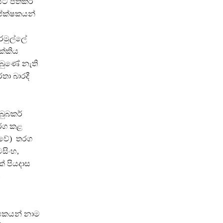
ශයට පත්කර
පේක්ෂකයන්
රමුල්ලේ
ක්කිය
ිබුණේ නැති
තා බාරදී
බුබකර්
තරග කළ
ොවේ) තරග
සිංහ,
ේ පියදාස
න
්ෂකයන් නාම