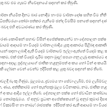
ුතු බව එම ගැසට් නිවේදනයේ සඳහන් කර තිබුණි.
ර්තා නියමිත දිනට බාර නොදීම හා එම වාර්තා දෝෂ සහිත වීම නීත
ිපතිවරයා තෝරා පත්කර ගැනීමේ ඡන්ද විමසීම් පනතේ සඳහන් 
 බවද එහි අවධාරණය කර තිබුණි.
ිවරණ කොමිෂන් සභාව විසින් අපේක්ෂකයන්ට හා දේශපාලන පක්
ායම් ආදායම් හා වියදම් වාර්තා ලබාදිය යුතු ආකාරය පිළිබඳ ආකෘති
යන් සඳහා ලබාදී ඇති වියදම් වාර්තාවේ ඉල්ලා ඇත්තේ වියදම් කළ ක
නාකම, එක් එක් වියදම් දැරීම සඳහා මුදල් සපයා ගනු ලැබූ ආකාරයට අ
 සඳහා අදාළ පුද්ගලයාගේ ජාතික හැඳුනුම්පත් අංකය හෝ ටින් අංකයයි. 
ි ලේඛන වෙන් වෙන්ව ඉදිරිපත් කළ යුතු බවද සඳහන් කර තිබේ.
වලදී බැංකු ගිණුම, මූල්‍යමය, ද්‍රව්‍යමය හා සේවා ලැබීම්, එම ලැබීම
ත්‍යාග, ණය, අත්තිකාරම් හෝ තැන්පතු) මූල්‍ය වටිනාකම, නම, ජාතික හැඳු
් අංකය ආදිය ඉල්ලා තිබේ. දේශපාලන පක්ෂ හෝ ස්වාධීන කණ්ඩායම්
 තොරතුරුමය. ඒ අනුව ප්‍රධාන අපේක්ෂකයන් වූ අනුර කුමාර දිසා
ිල් වික්‍රමසිංහ හා නාමල් රාජපක්ෂ ඉදිරිපත් කර ඇති ආදායම් හා වියදම