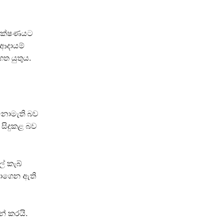
පරීක්ෂණයට
 ආදායම්
ත යුතුය.
 නොමැති බව
 සිදුකළ බව
් කැබ්
බාගෙන ඇති
් කරයි.