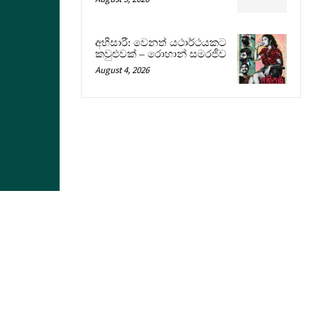
අභිසාරී: වෙනත් යථාර්ථයකට
කවුළුවක් – රොහාන් සමරජීව
August 4, 2026