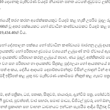
0 දෙනෙකු මැතිවරණ වියදම් නියාමන පනත යටතේ දඬුවමට ලක්
.
යේදී තරග කරන අපේක්ෂකයකුට වියදම් කළ හැකි උපරිම මුදල රු
51.60ක් වූ අතර පක්ෂයකට හෝ ස්වාධීන කණ්ඩායමකට වියදම් කළ හ
19,434.40ක් විය.
හෝ දේශපාලන පක්ෂය හෝ ස්වාධීන කණ්ඩායම බාරගනු ලැබූ දා
ම දායකත්ව හෝ පරිත්‍යාග ද්‍රව්‍යමය වශයෙන් ලැබුණේ නම් ඒවායේ ඇ
දායකත්ව පරිත්‍යාග කරනු ලැබුයේ ත්‍යාග, ණය මුදල්, අත්තිකාරම් 
වග සහ පරිත්‍යාග හා දායකත්ව සිදුකළ පුද්ගලයා හෝ ආයතනයේ න
ම්පත් අංකය, දේශීය ආදායම් දෙපාර්තමේන්තුව විසින් ලබාදුන් ටින් 
මේදී ඉදිරිපත් කළ යුතු බව මැතිවරණ කොමිසම නිකුත් කළ ගැසට් පත්
ම්, අත් පත්‍රිකා, ධජ, පතාක, සිතුවම්, ඡායාරූප, දැන්වීම් පත්‍ර, පෝස්ටර්,
ප්‍රචාර, පුවත්පත්, වාර සඟරා, සමාජ මාධ්‍ය, ඩිජිටල් පුවරු හෝ ඕනෑ
ෙනත් ප්‍රකාශන සහ වාහන ධාවනයට ඉන්ධන සැපයීම ආදිය පිළිබඳ ව