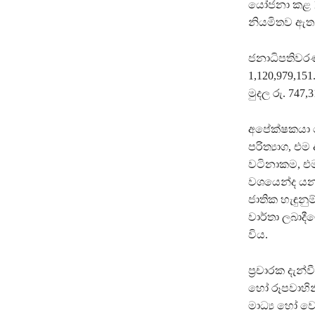
යෝජනා කළ 1
නියමිතව ඇත
ජනාධිපතිවරණ
1,120,979,1
මුදල රු. 747,3
අපේක්ෂකයා 
පරිත්‍යාග, එ
වටිනාකම, එම 
වශයෙන්ද යන 
ජාතික හැඳුනු
වාර්තා ලබාදී
විය.
ප්‍රචාරක දැන්වී
හෝ රූපවාහිනී 
මාධ්‍ය හෝ ව