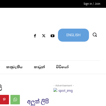
Sign in / Join
ENGLISH
කතුවැකිය
කාටූන්
විඩීයෝ
ි
- Advertisement -
අලුත් ලිපි