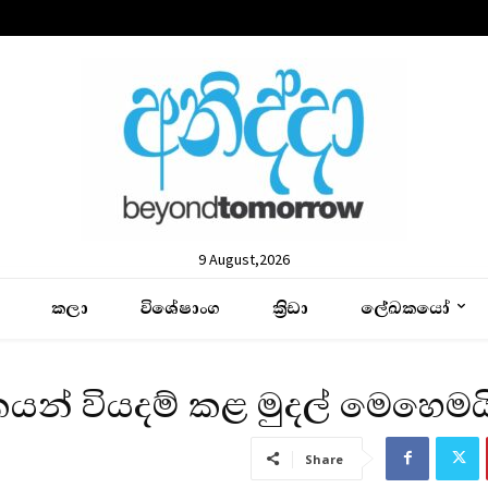
9 August,2026
කලා
විශේෂාංග
ක්‍රිඩා
ලේඛකයෝ
් වියදම් කළ මුදල් මෙහෙමය
Share