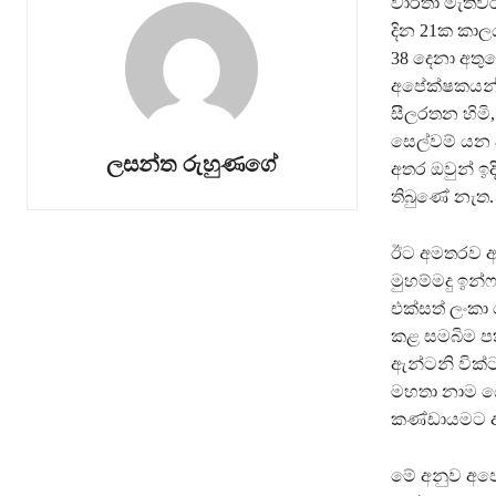
වාර්තා මැතිව
දින 21ක කාල
38 දෙනා අතුර
අපේක්ෂකයන්
සීලරතන හිමි,
සෙල්වම් යන අ
ලසන්ත රුහුණගේ
අතර ඔවුන් ඉද
තිබුණේ නැත.
ඊට අමතරව අනෝ
මුහම්මදු ඉන්
එක්සත් ලංකා
කළ සමබිම පක්
ඇන්ටනි වික්
මහතා නාම යෝ
කණ්ඩායමට අදා
මේ අනුව අපේ