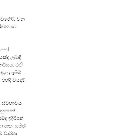
ි විරෝධී වන
දණ්ඩනයට
ෂ හෝ
යක්ද ලබාදී
ාර්යය, එහි
දාළ ලැබීම්
එහිදී වියදම්
්වල ස්වභාවය
නුම්පත්
ද ඉදිරිපත්
නායක, සජිත්
් වාර්තා