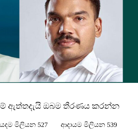
දම් ඇත්තදැයි ඔබම තීරණය කරන්න
ියදම මිලියන 527 ආදායම මිලියන 539