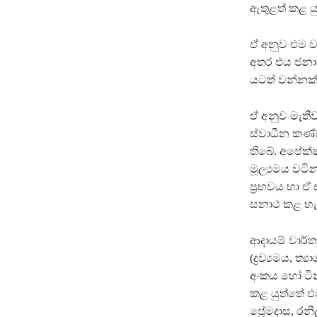
ඇතුළත් කළ ය
ඒ අනුව එම වා
අතර එය ජනාධ
යටත් වන්නක්
ඒ අනුව මැත
ස්වාධීන කණ්ඩ
තිබේ. අපේක්ෂ
මූල්‍යමය වටි
ප්‍රභවය හා ඒ
සනාථ කළ හැක
ආදායම් වාර්තා
(ද්‍රව්‍යමය, 
අංකය හෝ ටින
කළ යුත්තේ එම
ප්‍රේමදාස, රන