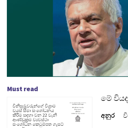
Must read
මේ විය
විනිසුරුවරුන්ගේ විශ්‍රාම
වයස් සීමා සංශෝධනය
අනුර
ව
කිරීම සඳහා වන 22 වැනි
ආණ්ඩුක්‍රම ව්‍යවස්ථා
සංශෝධන කෙටුම්පත ගැසට්