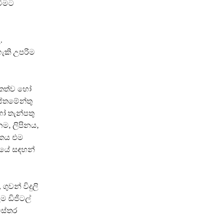
වීමට
.
ැකි උපරිම
යකත්ව හෝ
ස්තමේන්තු
හෝ තැන්පතු
ම, ලිපිනය,
අංකය එම
‍රයේ සඳහන්
 ගුවන් විදුලි
ම ඩිජිටල්
ිස්තර