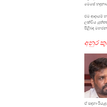
මෙසේ හඳුනා
එම ආදායම් හ
ලක්විය යුත්ත
පිළිබඳ මහජන
අනුර කු
ඒ සඳහා රියැ