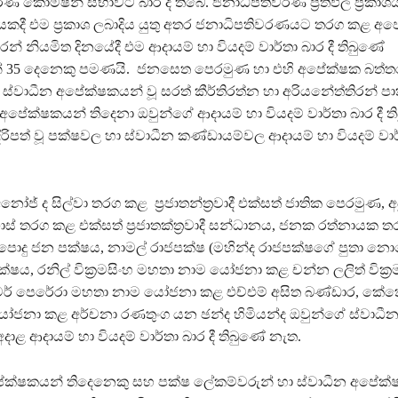
රණ කොමිෂන් සභාවට බාර දී තිබේ. ජනාධිපතිවරණ ප්‍රතිඵල ප්‍රකා
යකදී එම ප්‍රකාශ ලබාදිය යුතු අතර ජනාධිපතිවරණයට තරග කළ අ
ෙන් නියමිත දිනයේදී එම ආදායම් හා වියදම් වාර්තා බාර දී තිබුණේ
 35 දෙනෙකු පමණයි. ජනසෙත පෙරමුණ හා එහි අපේක්ෂක බත්ත
 ස්වාධීන අපේක්ෂකයන් වූ සරත් කීර්තිරත්න හා අරියනේත්තිරන් පා
පේක්ෂකයන් තිදෙනා ඔවුන්ගේ ආදායම් හා වියදම් වාර්තා බාර දී ත
ිරිපත් වූ පක්ෂවල හා ස්වාධීන කණ්ඩායම්වල ආදායම් හා වියදම් වාර්
ජ් ද සිල්වා තරග කළ ප්‍රජාතන්ත්‍රවාදී එක්සත් ජාතික පෙරමුණ, අ
ෆාස් තරග කළ එක්සත් ප්‍රජාතක්ත්‍රවාදී සන්ධානය, ජනක රත්නායක 
 පොදු ජන පක්ෂය, නාමල් රාජපක්ෂ (මහින්ද රාජපක්ෂගේ පුතා න
ෂය, රනිල් වික්‍රමසිංහ මහතා නාම යෝජනා කළ චන්න ලලිත් වික්‍රම
ටර් පෙරේරා මහතා නාම යෝජනා කළ එච්එම් අසිත බණ්ඩාර, කේක
ජනා කළ අර්චනා රණතුංග යන ඡන්ද හිමියන්ද ඔවුන්ගේ ස්වාධී
ළ ආදායම් හා වියදම් වාර්තා බාර දී තිබුණේ නැත.
ක්ෂකයන් තිදෙනෙකු සහ පක්ෂ ලේකම්වරුන් හා ස්වාධීන අපේක