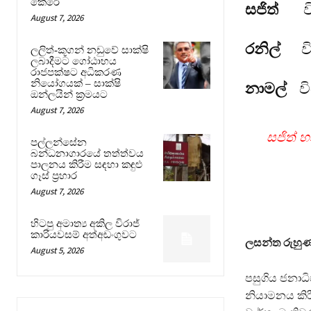
කෙරේ
සජිත්
August 7, 2026
රනිල්
ව
ලලිත්-කූගන් නඩුවේ සාක්ෂි
ලබාදීමට ගෝඨාභය
රාජපක්ෂට අධිකරණ
නියෝගයක් – සාක්ෂි
නාමල්
ව
ඔන්ලයින් ක්‍රමයට
August 7, 2026
සජි
පල්ලන්සේන
බන්ධනාගාරයේ තත්ත්වය
පාලනය කිරීම සඳහා කඳුළු
ගෑස් ප්‍රහාර
August 7, 2026
හිටපු අමාත්‍ය අකිල විරාජ්
කාරියවසම් අත්අඩංගුවට
ලසන්ත රුහ
August 5, 2026
පසුගිය ජනාධි
නියාමනය කිර