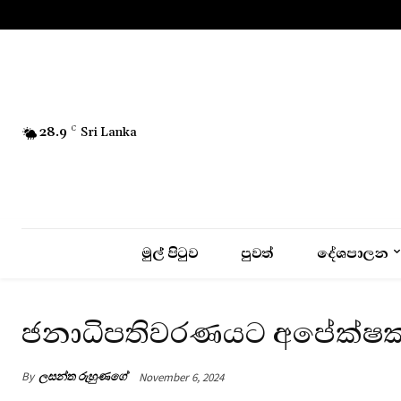
No menu items!
28.9
C
Sri Lanka
මුල් පිටුව
පුවත්
දේශපාලන
ජනාධිපතිවරණයට අපේක්ෂකයන
By
ලසන්ත රුහුණගේ
November 6, 2024