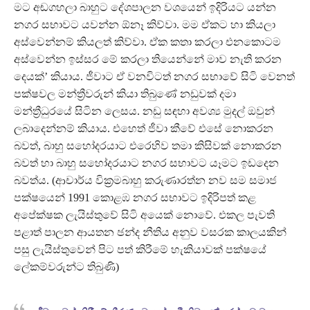
මට අඬගහලා බාහුට දේශපාලන වශයෙන් ඉදිරියට යන්න
නගර සභාවට යවන්න ඕනෑ කිව්වා. මම ඒකට හා කියලා
අස්වෙන්නම් කියලත් කිව්වා. ඒක කතා කරලා එනකොටම
අස්වෙන්න ඉස්සර මේ කරලා තියෙන්නේ මාව නැති කරන
දෙයක්’ කියාය. ජීවාට ඒ වනවිටත් නගර සභාවේ සිටි වෙනත්
පක්ෂවල මන්ත්‍රීවරුන් කියා තිබුණේ නඩුවක් දමා
මන්ත්‍රීධුරයේ සිටින ලෙසය. නඩු සඳහා අවශ්‍ය මුදල් ඔවුන්
ලබාදෙන්නම් කියාය. එහෙත් ජීවා කීවේ එසේ නොකරන
බවත්, බාහු සහෝදරයාට එරෙහිව තමා කිසිවක් නොකරන
බවත් හා බාහු සහෝදරයාට නගර සභාවට යෑමට ඉඩදෙන
බවත්ය. (ආචාර්ය වික්‍රමබාහු කරුණාරත්න නව සම සමාජ
පක්ෂයෙන් 1991 කොළඹ නගර සභාවට ඉදිරිපත් කළ
අපේක්ෂක ලැයිස්තුවේ සිටි අයෙක් නොවේ. එකල පැවති
පළාත් පාලන ආයතන ඡන්ද නීතිය අනුව වසරක කාලයකින්
පසු ලැයිස්තුවෙන් පිට පත් කිරීමේ හැකියාවක් පක්ෂයේ
ලේකම්වරුන්ට තිබුණි)