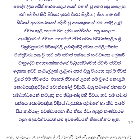
පෞද්ගලික අයිතිකාරයෙකුට අයත් එකක් වූ අතර පසු කලෙක
එහි පදිංචිව සිටි පිරිසට ඉවත් වීමට සිදුවිය.) ජීවා නම් එහි
සිටියේ අනවසරයෙන් පදිංචි වූ අයෙකුගෙන් එම පේළි ලෑලි
නිවස කුලී පදනම මත ලබා ගනිමින්ය. පසු කලෙක
ආණ්ඩුවෙන් නිවාස නොමැති පිරිස් වෙත මට්ටක්කුලිය ශ්‍රී
වික්‍රමපුරෙන් බිම්කැබලි ලබාදීමේදී එවක පාර්ලිමේන්තු
මන්ත්‍රීවරයෙකු වූ නව සම සමාජ පක්ෂයේ සංවිධායක ලේකම්
වාසුදේව නානායක්කාරගේ මැදිහත්වීමෙන් ජීවාට පර්චස්
දෙකක ඉඩම් කැබැල්ලක් ලැබුණ අතර ඔහු වියයන තුරුම ජීවත්
වූයේ එම නිවසේය. එහෙත් ජීවාගේ උපන් ගම වූයේ කොළඹ
කොම්පඤ්ඤවීදියේ වොක්ෂෝල් වීදියයි. ඔහු තමාගේ ජනතාව
සම්බන්ධයෙන් කටයුතු කර තිබුණේද එහි සිටය. නව සම සමාජ
පක්ෂය කොම්පඤ්ඤ වීදියේ බැරැක්ක පටුමගේ හා කිව් පාරේ
සිය කාර්යාල පවත්වාගෙන ගිය නිසා ජීවා ඇතුළු කණ්ඩායම
ගැන දෙපාර්ශ්වයටම යම් අවබෝධයක් තිබෙන්නට ඇත.
නව සමසමාජ පක්ෂයේ ඒ වනවිටත් ක්‍රියාකාරිකයෙකු නොවූ