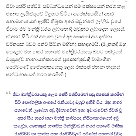
ජීවා තේරී පත්වීම සම්බන්ධයෙන් එම පක්ෂයෙන් තරග කළ
මනාප ලැයිස්තුවේ ඊළඟට සිටින අපේක්ෂකයින් අතර
නොමනාපයක් ඇතිවී තිබුණ අතර ඔවුන්ගේ ඉල්ලීම වූයේ
ජීවාට එම මන්ත්‍රී ධුරය ලබානොදී ඔවුන්ට ලබාදෙන ලෙසයි.
ඒ අතර සිටි එක් අයෙකු වූයේ අද බොහෝ අය දන්නා
චරිතයක් බවට පත්වී සිටින මහින්ද කහඳගමයි. (මෑතකදී ඔහු
කොළඹ මහ නගර සභාවේ මන්ත්‍රීවරයෙකු බවට පත්වූයේ
වාසුදේව නානායක්කාරගේ ප්‍රජාතන්ත්‍රවාදී වාමාංශික
පෙරමුණේ අපේකෂකයෙකු ලෙස එක්සත් ජනතා නිදහස්
සන්ධානයෙන් තරග කරමිනි.)
ජීවා මන්ත්‍රීවරයෙකු ලෙස තේරී පත්වීමෙන් පසු එතෙක් කරමින්
සිටි පෞද්ගලික අංශයේ රැකියාවද ඔහුට අහිමි විය. ඔහු නගර
සභාවෙන් ලැබෙන අඩු දීමනාවෙන් ඉතා අමාරුවෙන් ජීවත් වූ
අතර සිය නගර සභා මන්ත්‍රී කාර්යයද නිසියාකාරයෙන් ඉටු
කළේය. අනෙකුත් නාගරික මන්ත්‍රීවරුන් නගර සභාවේ මාසික
රැස්වීමට හා කාරක සභා රැස්වීම්වලට පමණක් සහභාගි වුවද