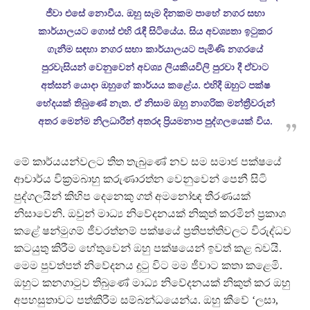
ජීවා එසේ නොවීය. ඔහු සෑම දිනකම පාහේ නගර සභා
කාර්යාලයට ගොස් එහි රැඳී සිටියේය. සිය අවශ්‍යතා ඉටුකර
ගැනීම සඳහා නගර සභා කාර්යාලයට පැමිණි නගරයේ
පුරවැසියන් වෙනුවෙන් අවශ්‍ය ලියකියවිලි පුරවා දී ඒවාට
අත්සන් යොදා ඔහුගේ කාර්යය කළේය. එහිදී ඔහුට පක්ෂ
භේදයක් තිබුණේ නැත. ඒ නිසාම ඔහු නාගරික මන්ත්‍රීවරුන්
අතර මෙන්ම නිලධාරීන් අතරද ප්‍රියමනාප පුද්ගලයෙක් විය.
මේ කාර්යයන්වලට තිත තැබුණේ නව සම සමාජ පක්ෂයේ
ආචාර්ය වික්‍රමබාහු කරුණාරත්න වෙනුවෙන් පෙනී සිටි
පුද්ගලයින් කිහිප දෙනෙකු ගත් අමනෝඥ තීරණයක්
නිසාවෙනි. ඔවුන් මාධ්‍ය නිවේදනයක් නිකුත් කරමින් ප්‍රකාශ
කළේ ෂන්මුගම් ජීවරත්නම් පක්ෂයේ ප්‍රතිපත්තිවලට විරුද්ධව
කටයුතු කිරීම හේතුවෙන් ඔහු පක්ෂයෙන් ඉවත් කළ බවයි.
මෙම පුවත්පත් නිවේදනය දුටු විට මම ජීවාට කතා කළෙමි.
ඔහුට කනගාටුව තිබුණේ මාධ්‍ය නිවේදනයක් නිකුත් කර ඔහු
අපහසුතාවට පත්කිරීම සම්බන්ධයෙන්ය. ඔහු කීවේ ‘ලසා,