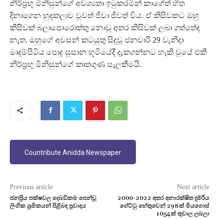
නිර්ප්‍රභූ මිනිසුන්ගේ අවශ්‍යතා ඉටුකරමින් කාගේත් හිත
දිනාගෙන හුදකලාව වූවත් ජීවා ජීවත් විය. ඒ කිසිවකට ඔහු
කිසිවක් බලාපොරොත්තු නොවූ අතර කිසිවක් ලබා ගත්තේද
නැත. ඔහුගේ අවසන් කටයුතු සිදුවූ ජනවාරි 29 වැනිදා
මාදම්පිටිය පොදු සුසාන භූමියේදී දැකගන්නට හැකි වූයේ එකී
නිර්ප්‍රභූ මිනිසුන්ගේ කෘතගුණ සැලකීමයි.
Countribute Anidda Newspaper
Previous article
Next article
ජනප්‍රිය පක්ෂවල දෙබඩිකම පෙන්වූ
2000-2022 අතර අනාරක්ෂිත දුම්රිය
ලිංගික ශ්‍රමිකයන් පිළිබඳ ප්‍රවාදය
ගේට්ටු හේතුවෙන් 298ක් මියගොස්
1054ක් තුවාල ලබලා