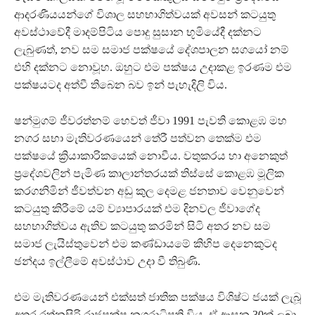
ආදරණීයයන්ගේ විශාල සහභාගිත්වයක් අවසන් කටයුතු
අවස්ථාවේදී මාදම්පිටිය පොදු සුසාන භූමියේදී දක්නට
ලැබුණත්, නව සම සමාජ පක්ෂයේ දේශපාලන සගයෝ නම්
එහි දක්නට නොවූහ. ඔහුට එම පක්ෂය උදාකළ ඉරණම එම
පක්ෂයටද අත්වී තිබෙන බව ඉන් පැහැදිලි විය.
ෂන්මුගම් ජීවරත්නම් හෙවත් ජීවා 1991 පැවති කොළඹ මහ
නගර සභා මැතිවරණයෙන් තේරී පත්වන තෙක්ම එම
පක්ෂයේ ක්‍රියාකාරිකයෙක් නොවීය. වතුකරය හා අනෙකුත්
ප්‍රදේශවලින් පැමිණ කාලාන්තරයක් තිස්සේ කොළඹ මූලික
කරගනිමින් ජීවත්වන අඩු කුල දෙමළ ජනතාව වෙනුවෙන්
කටයුතු කිරීමේ යම් ව්‍යාපාරයක් එම දිනවල ජීවාගේද
සහභාගිත්වය ඇතිව කටයුතු කරමින් සිටි අතර නව සම
සමාජ ලැයිස්තුවෙන් එම කණ්ඩායමේ කිහිප දෙනෙකුටද
ඡන්දය ඉල්ලීමේ අවස්ථාව උදා වී තිබුණි.
එම මැතිවරණයෙන් එක්සත් ජාතික පක්ෂය විශිෂ්ට ජයක් ලැබූ
අතර රත්නසිරි රාජපක්ෂ නගරාධිපති විය. ඒ ආසන 30ක් ලබා