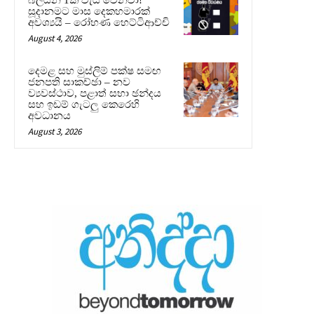
සූදානමට මාස දෙකහමාරක්
අවශ්‍යයි – රෝහණ හෙට්ටිආච්චි
August 4, 2026
දෙමළ සහ මුස්ලිම් පක්ෂ සමඟ
ජනපති සාකච්ඡා – නව
ව්‍යවස්ථාව, පළාත් සභා ඡන්දය
සහ ඉඩම් ගැටලු කෙරෙහි
අවධානය
August 3, 2026