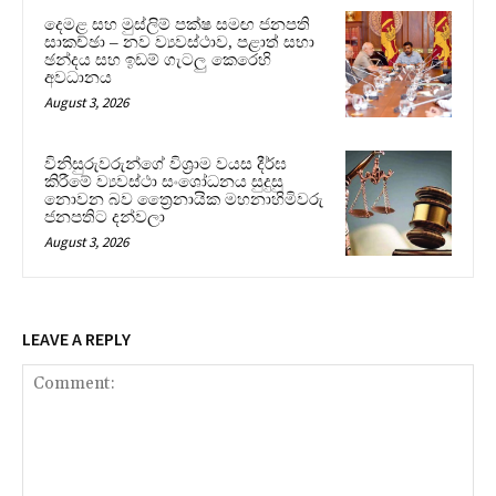
දෙමළ සහ මුස්ලිම් පක්ෂ සමඟ ජනපති
සාකච්ඡා – නව ව්‍යවස්ථාව, පළාත් සභා
ඡන්දය සහ ඉඩම් ගැටලු කෙරෙහි
අවධානය
August 3, 2026
විනිසුරුවරුන්ගේ විශ්‍රාම වයස දීර්ඝ
කිරීමේ ව්‍යවස්ථා සංශෝධනය සුදුසු
නොවන බව ත්‍රෛනායික මහනාහිමිවරු
ජනපතිට දන්වලා
August 3, 2026
LEAVE A REPLY