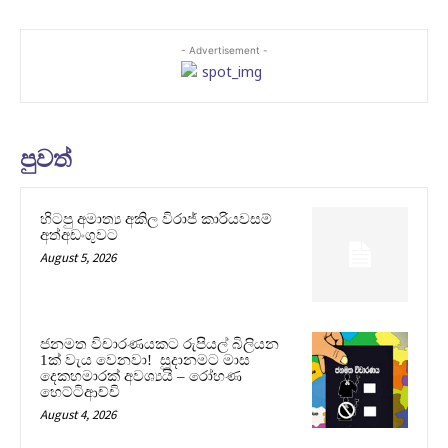
- Advertisement -
පුවත්
හිටපු අමාත්‍ය අකිල විරාජ් කාරියවසම්
අත්අඩංගුවට
August 5, 2026
ජනමත විචාරණයකට රුපියල් බිලියන
1ක් වැය වෙනවා! සූදානමට මාස
දෙකහමාරක් අවශ්‍යයි – රෝහණ
හෙට්ටිආච්චි
August 4, 2026