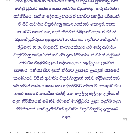
ජීවා ඉවත් කිරීමේ තීරණයට හේතු වී තිබුණේ පුරප්පාඩු වන
මන්ත්‍රී ධුරයට පක්ෂ නායක ආචාර්ය වික්‍රමබාහු කරුණාරත්න
පත්කිරීමය. ජාතික දේශපාලනයේ ඒ වනවිට ජනප්‍රිය චරිතයක්
වී සිටි ආචාර්ය වික්‍රමබාහු කරුණාරත්නට කොළඹ නගර
සභාවට ගොස් කළ හැකි කිසිවක් තිබුණේ නැත. ඒ මගින්
ඔහුගේ ප්‍රතිරූපය අමුතුවෙන් ගොඩනගා ගැනීමට හේතුවක්ද
තිබුණේ නැත. වාසුදේව නානායක්කාර යම් සේද ආචාර්ය
වික්‍රමබාහු කරුණාරත්නව රට දැන සිටියේය. ඒ මගින් සිදුවූයේ
ආචාර්ය වික්‍රමබාහුගේ දේශපාලනය හෑල්ලුවට ලක්වීම
පමණය. ඉන්පසු ජීවා ඉවත් කිරීමට උපදෙස් ලබාදුන් පක්ෂයේ
කණ්ඩායම විසින් ආචාර්ය වික්‍රමබාහුගේ නමට ඉදිරියෙන් නව
සම සමාජ පක්ෂ නායක යන හැඳින්වීමට අමතරව කොළඹ මහ
නගර සභාවේ නාගරික මන්ත්‍රී යන කෑල්ලද එල්ලනු ලැබීය. ඒ
ගැන හිරිකිතයක් මෙන්ම ජීවාගේ මන්ත්‍රීධුරය උදුරා ගැනීම ගැන
හිරිකිතයක් හෝ ලැජ්ජාවක් ආචාර්ය වික්‍රමබාහුටද දැනුණේ
නැත.