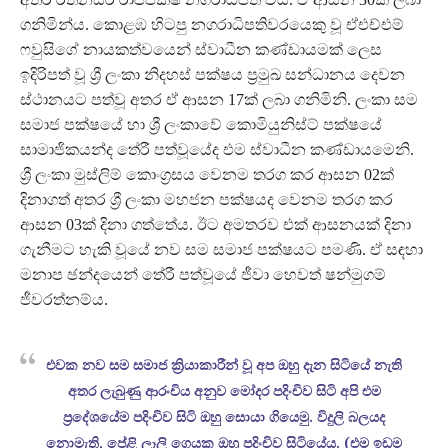
ගනිමින්ය. කොළඹ හිටපු නගරාධිපතිවරයෙකු වූ ඒඑච්එම්
ෆවුසිගේ නායකත්වයෙන් ස්වාධීන කණ්ඩායමක් ලෙස
ඉදිරිපත් වූ ශ්‍රී ලංකා නිදහස් පක්ෂය ප්‍රමුඛ සන්ධානය දෙවන
ස්ථානයට පත්වූ අතර ඒ ආසන 17ක් ලබා ගනිමිනි. ලංකා සම
සමාජ පක්ෂයේ හා ශ්‍රී ලංකාවේ කොමියුනිස්ට් පක්ෂයේ
සාමාජිකයන්ද තේරී පත්වූයේද එම ස්වාධීන කණ්ඩායමෙනි.
ශ්‍රී ලංකා මුස්ලිම් කොංග්‍රසය වෙනම තරග කර ආසන 02ක්
දිනාගත් අතර ශ්‍රී ලංකා මහජන පක්ෂයද වෙනම තරග කර
ආසන 03ක් දිනා ගත්තේය. ඊට අමතරව එක් ආසනයක් දිනා
ගැනීමට හැකි වූයේ නව සම සමාජ පක්ෂයට පමණි. ඒ සඳහා
මනාප ඡන්දයෙන් තේරී පත්වූයේ ජීවා හෙවත් ෂන්මුගම්
ජීවරත්නම්ය.
එවක නව සම සමාජ ක්‍රියාකාරීන් වූ අප ඔහු දැන සිටියේ නැති
අතර ලැබුණු ආරංචිය අනුව මෝදර පදිංචිව සිටි අපි එම
ප්‍රදේශයේම පදිංචිව සිටි ඔහු සොයා ගියෙමු. විදුලි බලයද
නොමැති, පේළි ලෑලි ගෙයක ඔහු පදිංචිව සිටියේය. (එම ඉඩම