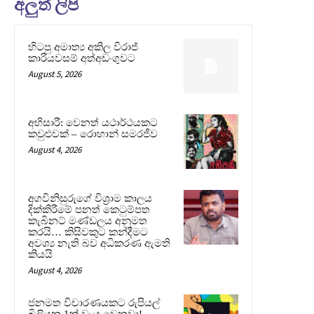
අලුත් ලිපි
හිටපු අමාත්‍ය අකිල විරාජ්
කාරියවසම් අත්අඩංගුවට
August 5, 2026
අභිසාරී: වෙනත් යථාර්ථයකට
කවුළුවක් – රොහාන් සමරජීව
August 4, 2026
අගවිනිසුරුගේ විශ්‍රාම කාලය
දික්කිරීමේ පනත් කෙටුම්පත
කැබිනට් මණ්ඩලය අනුමත
කරයි… කිසිවකුට කන්දීමට
අවශ්‍ය නැති බව අධිකරණ ඇමති
කියයි
August 4, 2026
ජනමත විචාරණයකට රුපියල්
බිලියන 1ක් වැය වෙනවා!