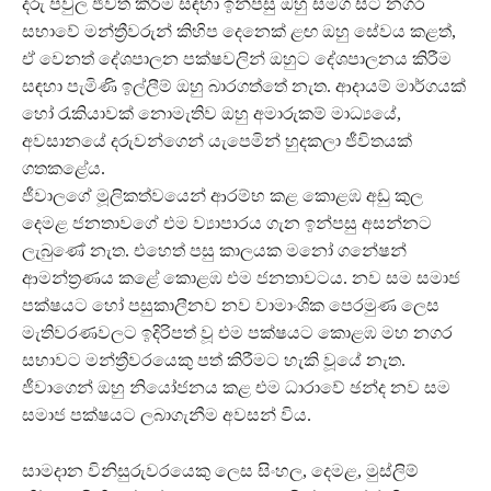
දරු පවුල ජීවත් කිරීම සඳහා ඉන්පසු ඔහු සමග සිටි නගර
සභාවේ මන්ත්‍රීවරුන් කිහිප දෙනෙක් ළඟ ඔහු සේවය කළත්,
ඒ වෙනත් දේශපාලන පක්ෂවලින් ඔහුට දේශපාලනය කිරීම
සඳහා පැමිණි ඉල්ලීම් ඔහු බාරගත්තේ නැත. ආදායම් මාර්ගයක්
හෝ රැකියාවක් නොමැතිව ඔහු අමාරුකම් මාධ්‍යයේ,
අවසානයේ දරුවන්ගෙන් යැපෙමින් හුදකලා ජීවිතයක්
ගතකළේය.
ජීවාලගේ මූලිකත්වයෙන් ආරම්භ කළ කොළඹ අඩු කුල
දෙමළ ජනතාවගේ එම ව්‍යාපාරය ගැන ඉන්පසු අසන්නට
ලැබුණේ නැත. එහෙත් පසු කාලයක මනෝ ගනේෂන්
ආමන්ත්‍රණය කළේ කොළඹ එම ජනතාවටය. නව සම සමාජ
පක්ෂයට හෝ පසුකාලීනව නව වාමාංශික පෙරමුණ ලෙස
මැතිවරණවලට ඉදිරිපත් වූ එම පක්ෂයට කොළඹ මහ නගර
සභාවට මන්ත්‍රීවරයෙකු පත් කිරීමට හැකි වූයේ නැත.
ජීවාගෙන් ඔහු නියෝජනය කළ එම ධාරාවේ ඡන්ද නව සම
සමාජ පක්ෂයට ලබාගැනීම අවසන් විය.
සාමදාන විනිසුරුවරයෙකු ලෙස සිංහල, දෙමළ, මුස්ලිම්