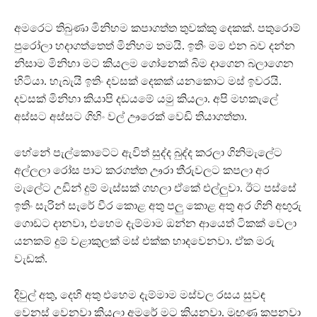
අමරෙට තිබුණා මිනිහම කපාගත්ත තුවක්කු දෙකක්. පතුරොම්
පුරෝලා හදාගත්තෙත් මිනිහම තමයි. ඉතිං මම එන බව දන්න
නිසාම මිනිහා මට කියලම ගෝනෙක් බිම දාගෙන බලාගෙන
හිටියා. හැබැයි ඉතිං දවසක් දෙකක් යනකොට මස් ඉවරයි.
දවසක් මිනිහා කියාපි දඩයමේ යමු කියලා. අපි මහකැලේ
අස්සට අස්සට ගිහිං වල් ඌරෙක් වෙඩි තියාගත්තා.
හේනේ පැල්කොටේට ඇවිත් සුද්ද බුද්ද කරලා ගිනිමැලේට
අල්ලලා රෝස පාට කරගත්ත ඌරා තීරුවලට කපලා අර
මැලේට උඩින් දුම් මැස්සක් ගහලා ඒකේ එල්ලුවා. ඊට පස්සේ
ඉතිං සැරින් සැරේ වීර කොළ අතු පලු කොළ අතු අර ගිනි අඟුරු
ගොඩට දානවා, එහෙම දැම්මාම ඔන්න ආයෙත් ටිකක් වෙලා
යනකම් දුම් වළාකුලක් මස් එක්ක හාදවෙනවා. ඒක මරු
වැඩක්.
දිවුල් අතු, දෙහි අතු එහෙම දැම්මාම මස්වල රසය සුවඳ
වෙනස් වෙනවා කියලා අමරේ මට කියනවා. මුඟුණ කපනවා