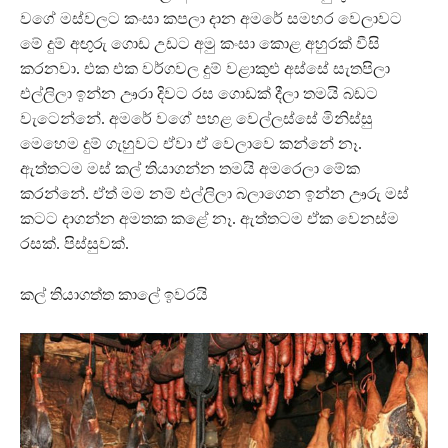
වගේ මස්වලට කංසා කපලා දාන අමරේ සමහර වෙලාවට
මේ දුම් අඟුරු ගොඩ උඩට අමු කංසා කොළ අහුරක් වීසි
කරනවා. එක එක වර්ගවල දුම් වළාකුළු අස්සේ සැතපිලා
එල්ලිලා ඉන්න ඌරා දිවට රස ගොඩක් දීලා තමයි බඩට
වැටෙන්නේ. අමරේ වගේ පහළ වෙල්ලස්සේ මිනිස්සු
මෙහෙම දුම් ගැහුවට ඒවා ඒ වෙලාවෙ කන්නේ නෑ.
ඇත්තටම මස් කල් තියාගන්න තමයි අමරෙලා මේක
කරන්නේ. ඒත් මම නම් එල්ලිලා බලාගෙන ඉන්න ඌරු මස්
කටට දාගන්න අමතක කළේ නෑ. ඇත්තටම ඒක වෙනස්ම
රසක්. පිස්සුවක්.
කල් තියාගත්ත කාලේ ඉවරයි