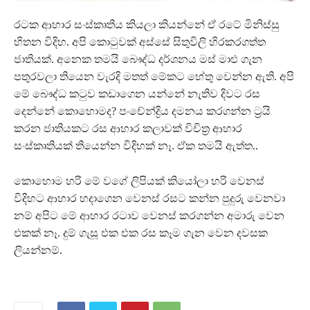
රටක ආහාර සංස්කෘතිය කියලා කියන්නේ ඒ රටේ මිනිස්සු
හිතන විදිහ. අපි කොටුවක් අස්සේ සිතුවිලි හිරකරගත්ත
ජාතියක්. අනෙක තමයි බෞද්ධ දර්ශනය මස් මාළු ගැන
පතුරවලා තියෙන වැරදි මතත් මේකට හේතු වෙන්න ඇති. අපි
මේ බෞද්ධ කටුව කඩාගෙන යන්නේ නැතිව දිවට රස
දෙන්නේ කොහොමද? පංචේන්ද්‍රිය දමනය කරගන්න ට්‍රයි
කරන ජාතියකට රස ආහාර කලාවක් විචිත්‍ර ආහාර
සංස්කෘතියක් තියෙන්න විදිහක් නෑ. ඒක තමයි ඇත්ත..
කොහොම හරි මේ වගේ ලිපියක් කියෝලා හරි වෙනස්
විදිහට ආහාර හදාගෙන වෙනස් රසට කන්න පුදුරු වෙනවා
නම් අපිට මේ ආහාර රටාව වෙනස් කරගන්න අමාරු වෙන
එකක් නෑ. දුම් ගැසූ එක එක රස කෑම ගැන වෙන දවසක
ලියන්නම්.