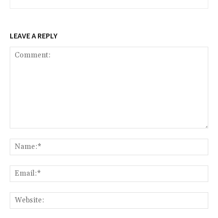
LEAVE A REPLY
Comment:
Na
Ema
Web