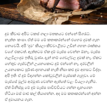
දුම කීවාම අපිට ටකස් ගාලා මතකයට එන්නේ සිගරැට්.
නැත්තං කංසා. ඒත් මම මේ කතාකරන්නේ එහෙම දුමක් ගැන
නෙවෙයි. අපි ‘දුම’ කියලා කිව්වා ළිපට උඩින් ගහන රාක්කය
වගේ එකටත්. ඇත්තටම ඒක දුම් මැස්ස වෙන්න ඕනෑ. මැස්ස
ගැලවිලා දුම ඉතිරු වුණා. දැන් නම් ගෙවල්වල දුමක් නෑ. ඒකට
හේතුව ගෑස්වලින් උයනකොට දුම් එන්නේ නෑ. දරවලින්
උයනකොට පූර්ණ දහනයක් නැති නිසා කළු දුම අහසට විද්දා.
අපි ඉතිං ඒ දුම් විඳගන්න කෝටුවලින් මැස්සක් ගැහුවා. මේ
මැස්සේ මුල්ම අරමුණ වෙන්න ඇත්තේ වළං වියලා ගැනීම.
ඒත් මිනිස්සු මේ දුම් මැස්ස පාවිච්චියට ගන්න දැනගෙන
හිටියා මස් මාළු කල් තියාගන්න. අද මම කතාකරන්නේ අන්න
ඒ දුමායනය ගැන.