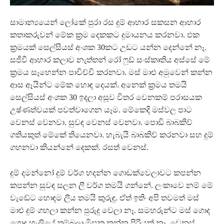
සාමාන්‍යයෙන් ලෝකේ පුරා රස දුම් ආහාර සකසන ආහාර
කතාකරුවන් මේක ක්‍රම දෙකකට දුමායනය කරනවා. එක
ක්‍රමයක් සෙල්සියස් අංශක 30කට උඩට යන්න දෙන්නේ නෑ.
සජීවී ආහාර කලාව නැත්තන් රෝ ෆුඩ් සංස්කෘතිය අස්සේ මේ
ක්‍රමය සෑහෙන්න පාවිච්චි කරනවා. මස් මාළු අමුවෙන් කන්න
ආස ඈයින්ට මේක හොඳ දෙයක්. අනෙක් ක්‍රමය තමයි
සෙල්සියස් අංශක 30 ඉදලා අසූව විතර වෙනකම් පරාසයක
උෂ්ණත්වයක් පවත්වාගෙන යෑම. මේකෙදි මස්වල පාට
වෙනස් වෙනවා. සුවඳ වෙනස් වෙනවා. පොඩි බාබකිව්
ගතියකුත් මේකේ තියෙනවා. හැබැයි බාබකිව් කරනවා සහ දුම්
ගහනවා කියන්නේ දෙකක්. රසත් වෙනස්.
දුම් දමන්නෝ දුම් වර්ග හදන්න ගොඩක්වෙලාවට කපන්න
කපන්න සුවඳ සලන ලී වර්ග තමයි ගන්නේ. ලංකාවෙ නම් මේ
වැඩේට හොඳම ලීය තමයි කුරුඳු. ඒත් ඉතිං අපි තවමත් මස්
මාළු දුම් ගහලා කන්න පුරුදු වෙලා නෑ. සමහරුන්ට මස් ගොද
ගොද හැලියේ තම්බලා මිසක කන්න පිරියක් නෑ. වෙනස්