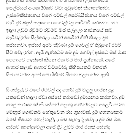
දුමායනය තමයි කරන්නේ. ඒ කියන්නේ උෂ්ණත්වය
සෙල්සියස් අංශක 30කට වඩා අඩුවෙන් තියාගන්නවා.
උස්බෙකිස්තානය වගේ රටවල් අසර්බයිජානය වගේ රටවල්
මැටි දුම් බඳුන් හදාගෙන ගෙවල්වල පාවිච්චි කරනවා. යට
ඉඳලා උඩට රවුමට රවුමට මස් එල්ලලා භාජනයේ කට
මැටිවලින්ම සීල්කරලා යටින් සෙමින් ගිනි තියලා දුම්
ගස්සනවා. ඉස්සර අපිට තිබුණා දුම් ගෙවල් ඒ තිබුණේ රබර්
සීට් වේලන්න. ඇයි ඇත්තටම මේ දුම් ගෙවල් අස්සට මස් මාළු
ගෙනාවෙ නැත්තේ කියන එක මට මාර ප්‍රශ්නයක්. අපේ
ආහාර කලාව ආහාර වට්ටෝරු කිහිපයකට විතරක්
සීමාවෙන්න අපේ මේ හිතීමේ සීමාව බලපාන්න ඇති.
සිංගප්පූරුව වගේ රටවල් අද යෝධ දුම් වළලු භාජන සුදු
යකඩෙන් හදලා ඒවා අස්සේ තරාවෝ දුමායනය කරනවා. දුම්
ගහපු තාරාවෙක් කියන්නේ ලොකු ගණන්වලට අලෙවි වෙන
මෙනූස් ගොඩකට හේතුවෙන රස ගුහාවක්. දුම් ගහනකොට
මසේ තියෙන තෙල් හැලිලා මස සැහැල්ලුවෙලා දුම් රස මස
අස්සට කාන්දුවෙලා අපේ දිව උඩට මාර රසක් සේන්දු