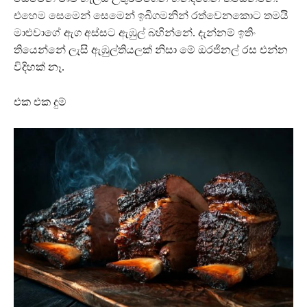
එහෙම සෙමෙන් සෙමෙන් ඉබිගමනින් රත්වෙනකොට තමයි
මාළුවාගේ ඇග අස්සට ඇඹුල් බහින්නේ. දැන්නම් ඉතිං
තියෙන්නේ ලැසි ඇඹුල්තියලක් නිසා මේ ඔරජිනල් රස එන්න
විදිහක් නෑ.
එක එක දුම්