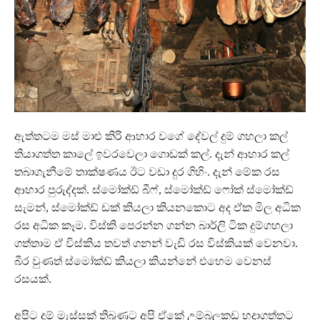
ඇත්තටම මස් මාළු කිරි ආහාර වගේ දේවල් දුම් ගහලා කල්
තියාගත්ත කාලේ ඉවරවෙලා ගොඩක් කල්. දැන් ආහාර කල්
තබාගැනීමේ තාක්ෂණය ඊට වඩා දුර ගිහිං. දැන් මේක රස
ආහාර පුරුද්දක්. ස්මෝක්ඩ් බීෆ්, ස්මෝක්ඩ් ෆෝක් ස්මෝක්ඩ්
සැමන්, ස්මෝක්ඩ් ඩක් කියලා කියනකොට අද ඒක මිල අධික
රස අධික කෑම. විස්කි පෙරන්න ගන්න බාර්ලි ටික දුම්ගහලා
ගත්තාම ඒ විස්කිය තවත් ගනන් වැඩි රස විස්කියක් වෙනවා.
බීර වුණත් ස්මෝක්ඩ් කියලා කියන්නේ එහෙම වෙනස්
රසයක්.
අපිට දුම් මැස්සක් තිබුණට අපි ඒකේ උම්බලකඩ හදාගත්තට