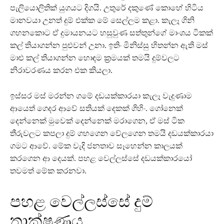
පැලියොලිතික් යුගයට දිගයි. උතුරේ දකුණේ කොහේ හිටිය
මානවයා උනත් දුම් එක්ක මේ සෙල්ලම කළා. කැලෑ ගිනි
ගහනකොට ඒ දුමායනයට හසුවුණ සත්තුන්ගේ මාංශය ටිකක්
කල් තියාගන්න පුළුවන් උනා. ඉතිං මිනිස්සු හිතන්න ඇති මස්
මාළු කල් තියාගන්න හොඳම ක්‍රමයක් තමයි දුම්වලට
නිරාවරණය කරන එක කියලා.
ඉස්සර මස් මරන්න ගමේ දඩයක්කාරයා කැලෑ වැදුණාම
ආයෙත් ගෙදර ආවේ සතියක් දෙකක් ගිහිං. ගෝනෙක්
දෙන්නෙක් මුවෙක් දෙන්නෙක් මරාගෙන, ඒ මස් ටික
තීරුවලට කපලා දුම් ගහගෙන වේලගෙන තමයි දඩයක්කාරයා
ගමට ආවේ. මේක වැදි ජනතාව සෑහෙන්න කාලයක්
කරගෙන ආ දෙයක්. පහළ වෙල්ලස්සේ දඩයක්කාරයෝ
තවමත් මේක කරනවා.
පහළ වෙල්ලස්සේ දුම්
තාක්ෂණය