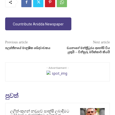
Countribute Anidda Newspaper
Previous article
Next article
පලස්තීනයේ මානුෂික ඛේදවාචකය
ඩයනාගේ මන්ත්‍රීධුරය අහෝසි විය
යුතුයි – විනිසුරු මරික්කාර් කියයි
- Advertisement -
පුවත්
ලලිත්-කූගන් නඩුවේ සාක්ෂි ලබාදීමට