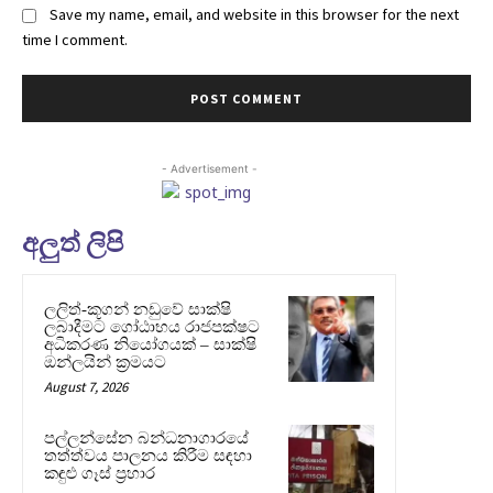
Save my name, email, and website in this browser for the next
time I comment.
- Advertisement -
අලුත් ලිපි
ලලිත්-කූගන් නඩුවේ සාක්ෂි
ලබාදීමට ගෝඨාභය රාජපක්ෂට
අධිකරණ නියෝගයක් – සාක්ෂි
ඔන්ලයින් ක්‍රමයට
August 7, 2026
පල්ලන්සේන බන්ධනාගාරයේ
තත්ත්වය පාලනය කිරීම සඳහා
කඳුළු ගෑස් ප්‍රහාර