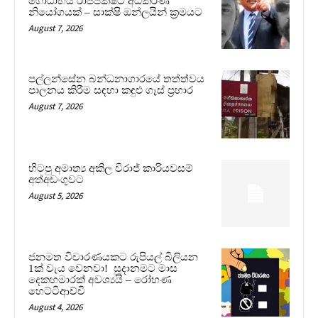
ගෝඨාභය රාජපක්ෂට අධිකරණ
නියෝගයක් – සාක්ෂි ඔන්ලයින් ක්‍රමයට
August 7, 2026
පල්ලන්සේන බන්ධනාගාරයේ තත්ත්වය
පාලනය කිරීම සඳහා කඳුළු ගෑස් ප්‍රහාර
August 7, 2026
හිටපු අමාත්‍ය අකිල විරාජ් කාරියවසම්
අත්අඩංගුවට
August 5, 2026
ජනමත විචාරණයකට රුපියල් බිලියන
1ක් වැය වෙනවා! සූදානමට මාස
දෙකහමාරක් අවශ්‍යයි – රෝහණ
හෙට්ටිආච්චි
August 4, 2026