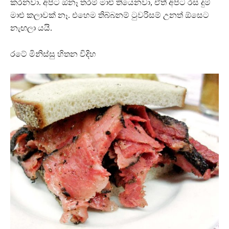
කරනවා. අපිට ඕනෑ තරම් මාළු තියෙනවා, ඒත් අපිට රස දුම්
මාළු කලාවක් නෑ. එහෙම තිබ්බනම් ටුවරිසම් උනත් ඕසෙට
නැඟලා යයි.
රටේ මිනිස්සු හිතන විදිහ