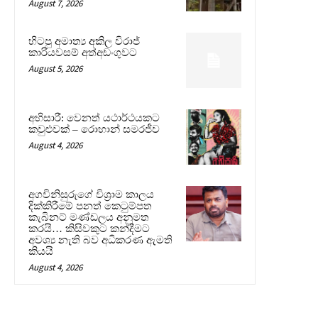
August 7, 2026
හිටපු අමාත්‍ය අකිල විරාජ්
කාරියවසම් අත්අඩංගුවට
August 5, 2026
අභිසාරී: වෙනත් යථාර්ථයකට
කවුළුවක් – රොහාන් සමරජීව
August 4, 2026
අගවිනිසුරුගේ විශ්‍රාම කාලය
දික්කිරීමේ පනත් කෙටුම්පත
කැබිනට් මණ්ඩලය අනුමත
කරයි… කිසිවකුට කන්දීමට
අවශ්‍ය නැති බව අධිකරණ ඇමති
කියයි
August 4, 2026