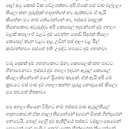
දෙල් අටු කොස් ටික වේලගත්තට අපි ඒකේ මස් මාළු එල්ලලා
තියලා කන පුරුද්දක් හදාගත්තේ නෑ. ඇත්තටම ඒ ඇයි
කියන්න මට නම් තේරෙන්නේ නෑ. ඉස්සර මඟුලක්
තියනකොට අවුරුද්දට අපි කෙසෙල් ඉදවන්නේ දුම් ගහලා.
වළක් කපලා ඒ වළට දුම් යවන්න පොඩි සිදුරක් තියලා
කෙසෙල් කැන වළට දාළ උඩින් පස් දාලා වළ සීල්
කරගන්නවා. පස්සේ ඉතිං උදේට හවසට දුම් ගහනවා.
වරු දෙකක් දුම් ගහනකොට ඕනෑ කෙසෙලක් කහ පාටට
හිනාවෙනවා. ඉස්සර දුම් ගහලා ඉදවන ඇඹුල් කෙසෙල්
කියලා කියන්නේ මගේ ප්‍රියතම කෑමක්. ඒත් ඇයි අපි මේ
ක්‍රමයට මස් මාළු දුම් ගහලා කන්න පුරුදු නොවුණේ කියලා
මම තවමත් හිතනවා.
මම අහලා තියෙන විදිහට නම් ඉස්සර මාළු ඇඹුල්තියල්
හදනකොටත් ඒක හදලා තියෙන්නේ දුමෙන් මිසක් ගින්දරෙන්
නෙවෙයි. පොල් ලෙලි දුම ඇතිලියේ පස්සට වද්දලා සෙමෙන්
සෙමෙන් මාළු හැලිය උතුරවගෙන හින්දගෙන තියෙන්නේ.