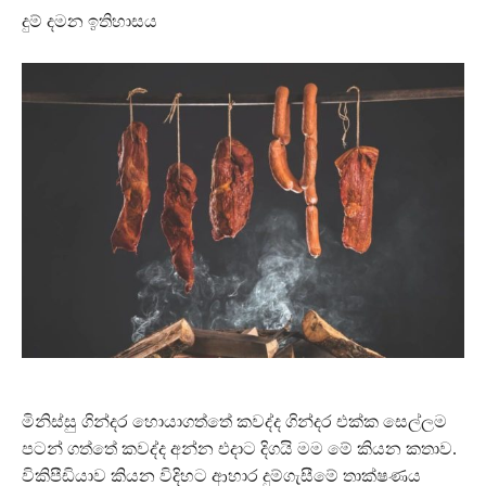
දුම් දමන ඉතිහාසය
මිනිස්සු ගින්දර හොයාගත්තේ කවද්ද ගින්දර එක්ක සෙල්ලම
පටන් ගත්තේ කවද්ද අන්න එදාට දිගයි මම මේ කියන කතාව.
විකිපීඩියාව කියන විදිහට ආහාර දුම්ගැසීමේ තාක්ෂණය