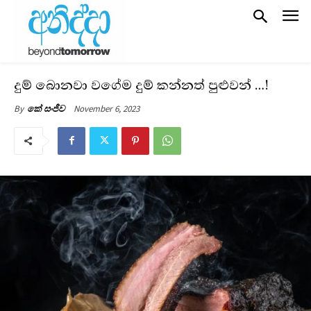
දුම් බොනවා වගේම දුම් කන්නත් පුළුවන් …!
November 6, 2023
By
කේ සංජීව