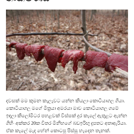
දවසක් මම කුමන කැලෑවට යන්න කියලා කොටියාගල ගියා.
කොටියාගල මගේ මිත්‍රයා අමරයා මාව කොටියාගල ගමේ
ඉඳලා කිලෝමීටර පහළවක් විස්සක් දුර කැලේ ඇතුළට ඇන්න
ගිහිං අක්කර 20ක විතර මිනිහගේ බඩඉරිඟු දූපතට අතාඇරියා.
ඒක කැලේ මැද හේන් කොටපු පිස්සු හැදෙන තැනක්.