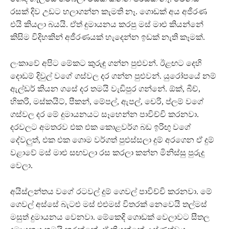
රසක් දිව උඩට හලාගන්න කැමති නෑ. ගොඩක් අය අජීරණ
එයි කියලා බයයි. ඒත් දුමායනය කරපු මස් මාළු කියන්නේ
කිසිම විදිහකින් අජීරණයක් හැදෙන්න ඉඩක් නැති කෑමක්.
ලංකාවේ අපිට මේකට කුරුඳු ගන්න පුළුවන්. ඊළඟට දෙහි
දොඩම් දිවුල් වගේ ගස්වල දර ගන්න පුළුවන්. යුරෝපයේ නම්
ඇල්ඩර් කියන ගසේ දර තමයි වැඩිපුර ගන්නේ. ඕක්, බීච්,
හිකරි, මස්කයිට්, පීකන්, මේපල්, ඇපල්, චෙරි, ප්ලම් වගේ
ගස්වල දර මේ දුමායනයට සෑහෙන්න පාවිච්චි කරනවා.
දරවලට අමතරව එක එක කොළවර්ග බඩ ඉරිඟු වගේ
දේවලුත්, එක එක ගොම වර්ගත් පුළුස්සලා දුම් අරගෙන ඒ දුම්
වළාවේ මස් මාළු සඟවලා රස කරලා කන්න මිනිස්සු පුරුදු
වෙලා.
අයිස්ලන්තය වගේ රටවල් දුම් ගෙවල් පාවිච්චි කරනවා. මේ
ගෙවල් අස්සේ බැටළු මස් එළුමස් විතරක් නෙවෙයි තල්මස්
මසුත් දුමායනය වෙනවා. මේකෙදි ගොඩක් වෙලාවට සීතල