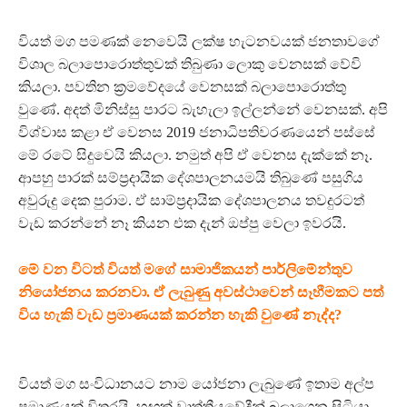
වියත් මග පමණක් නෙවෙයි ලක්ෂ හැටනවයක් ජනතාවගේ
විශාල බලාපොරොත්තුවක් තිබුණා ලොකු වෙනසක් වේවි
කියලා. පවතින ක්‍රමවේදයේ වෙනසක් බලාපොරොත්තු
වුණේ. අදත් මිනිස්සු පාරට බැහැලා ඉල්ලන්නේ වෙනසක්. අපි
විශ්වාස කළා ඒ වෙනස 2019 ජනාධිපතිවරණයෙන් පස්සේ
මේ රටේ සිදුවෙයි කියලා. නමුත් අපි ඒ වෙනස දැක්කේ නෑ.
ආපහු පාරක් සම්ප්‍රදායික දේශපාලනයමයි තිබුණේ පසුගිය
අවුරුදු දෙක පුරාම. ඒ සාම්ප්‍රදායික දේශපාලනය තවදුරටත්
වැඩ කරන්නේ නෑ කියන එක දැන් ඔප්පු වෙලා ඉවරයි.
මේ වන විටත් වියත් මගේ සාමාජිකයන් පාර්ලිමේන්තුව
නියෝජනය කරනවා. ඒ ලැබුණු අවස්ථාවෙන් සෑහීමකට පත්
විය හැකි වැඩ ප්‍රමාණයක් කරන්න හැකි වුණේ නැද්ද?
වියත් මග සංවිධානයට නාම යෝජනා ලැබුණේ ඉතාම අල්ප
ප්‍රමාණයක් විතරයි. හුඟක් වෘත්තීයවේදීන් බලාගෙන සිටියා