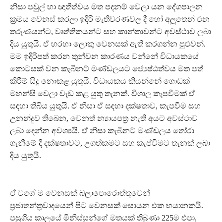
නිසා පවුල් හා ඥාතීත්වය මත පදනම් වෙලා යන දේශපාලන
ක්‍රමය වෙනස් කරලා ඉදිරි මැතිවරණවල දී හෝ අලුතෙන් එන
තරුණයන්ට, වෘත්තිකයන්ට සහ කාන්තාවන්ට අවස්ථාව ලබා
දිය යුතුයි. ඒ හරහා ලොකු වෙනසක් ඇති කරගන්න පුළුවන්.
මම ඉදිරිපත් කරන තුන්වන කාරණය වන්නේ විධායකයේ
කොටසක් වන කැබිනට් මණ්ඩලයට ජ්‍යෙෂ්ඨත්වය මත පත්
කිරීම් සිදු නොකළ යුතුයි. විධායකය කියන්නේ ගොඩක්
මහන්සි වෙලා වැඩ කළ යුතු තැනක්. විශාල කැපවීමක් ඒ
සඳහා තිබිය යුතුයි. ඒ නිසා ඒ සඳහා දක්ෂතාව, කැපවීම සහ
උනන්දුව තිබෙන, වෙනත් න්‍යායපත්‍ර නැති අයට අවස්ථාව
ලබා දෙන්න අවශ්‍යයි. ඒ නිසා කැබිනට් මණ්ඩලය තෝරා
ගැනීමේ දී දක්ෂතාවට, උගත්කමට සහ කැප්වීමට තැනක් ලබා
දිය යුතුයි.
ඒ වගේ ම වෙනසක් බලාපොරොත්තුවෙන්
ප්‍රජාතන්ත්‍රවාදයෙන් පිට වෙනසක් සොයන එක භයානකයි.
පසුගිය කාලයේ මිනිස්සුන්ගේ මතයක් තිබුණා 225ම එපා,