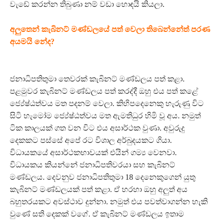
වැඩේ කරන්න තිබුණා නම් වඩා හොඳයි කියලා.
අලුතෙන් කැබිනට් මණ්ඩලයේ පත් වෙලා තිබෙන්නේත් පරණ
අයමයි නේද?
ජනාධිපතිතුමා තෙවරක් කැබිනට් මණ්ඩලය පත් කළා.
පළමුවර කැබිනට් මණ්ඩලය පත් කරද්දී ඔහු එය පත් කළේ
ජ්‍යේෂ්ඨත්වය මත පදනම් වෙලා. කිහිපදෙනෙකු හැරුණු විට
සිටි හැමෝම ජ්‍යේෂ්ඨත්වය මත ඇමතිධුර හිමි වූ අය. නමුත්
ටික කාලයක් ගත වන විට එය අසාර්ථක වුණා. අවුරුදු
දෙකකට පස්සේ අපේ රට විශාල අර්බුදයකට ගියා.
විධායකයේ අසාර්ථකභාවයක් එයින් ගම්‍ය වෙනවා.
විධායකය කියන්නේ ජනාධිපතිවරයා සහ කැබිනට්
මණ්ඩලය. දෙවනුව ජනාධිපතිතුමා 18 දෙනෙකුගෙන් යුතු
කැබිනට් මණ්ඩලයක් පත් කළා. ඒ හරහා ඔහු අලුත් අය
බහුතරයකට අවස්ථාව දුන්නා. නමුත් එය පවත්වාගන්න හැකි
වුණේ සති දෙකක් වගේ. ඒ කැබිනට් මණ්ඩලය ඉතාම