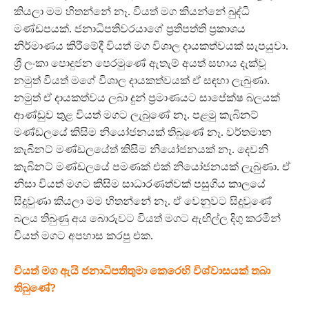
කියලා මම හිතන්නේ නෑ. වියත් මග කියන්නේ බුද්ධි
මණ්ඩපයක්. ජනාධිපතිවරයාගේ ප්‍රතිපත්ති ප්‍රකාශය
නිර්මාණය කිරීමේදී වියත් මග විශාල දායකත්වයක් සැපයුවා.
ශ්‍රී ලංකා පොදුජන පෙරමුණේ ඇතැම් අයත් සහාය දැක්වූ
නමුත් වියත් මගේ විශාල දායකත්වයක් ඒ සඳහා ලැබුණා.
නමුත් ඒ දායකත්වය ලබා දුන් ප්‍රමාණයට සාපේක්ෂ බලයක්
ආණ්ඩුව තුළ වියත් මගට ලැබුණේ නෑ. පළමු කැබිනට්
මණ්ඩලයේ කිසිම නියෝජනයක් තිබුණේ නෑ. වර්තමාන
කැබිනට් මණ්ඩලයේත් කිසිම නියෝජනයක් නෑ. දෙවනි
කැබිනට් මණ්ඩලයේ පමණක් එක් නියෝජනයක් ලැබුණා. ඒ
නිසා වියත් මගට කිසිම සාධාරණත්වක් පසුගිය කාලයේ
සිදුවුණා කියලා මම හිතන්නේ නෑ. ඒ වෙනුවට සිදුවුණේ
බලය තිබුණු අය බොරුවට වියත් මගට ඇඟිල්ල දිගු කරමින්
වියත් මගට අපහාස කරපු එක.
වියත් මග ඇයි ජනාධිපතිතුමා කෙරෙහි විශ්වාසයක් තබා
තිබුණේ?