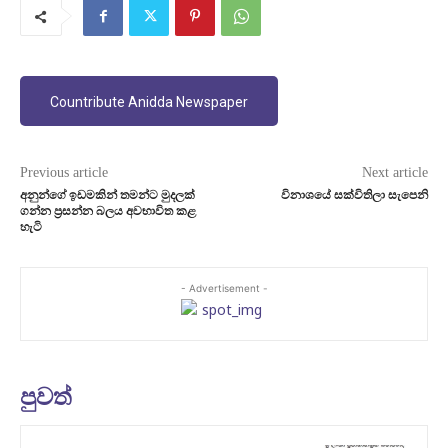
Countribute Anidda Newspaper
Previous article
Next article
අනුන්ගේ ඉඩමකින් තමන්ට මුදලක්
විනාශයේ සක්විතිලා සැපෙනි
ගන්න ප්‍රසන්න බලය අවභාවිත කළ
හැටි
- Advertisement -
පුවත්