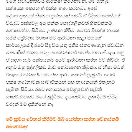
මගේ ස්වාධීනත්වය ආරක්ෂා කරගනිමින්. මම ඕනෑම
පක්ෂයක කෙනෙක් එක්ක කතා කරනවා. අපේ
දේශපාලනයේ තිබෙන ප්‍රශ්නයක් තමයි ඒ විදිහට තමන්ගේ
විරුද්ධ පක්ෂවල අය එක්ක පෞද්ගලිකවත් හිතවත්කම්
නොපවත්වා සිටීමට උත්සාහ කිරීම. මෙවර විපක්ෂ නායක
සජිත් ප්‍රේමදාස මහතා මට ආරාධනා කළා ඔහුගේ
කාර්යාලයේ දී රටේ සිදු විය යුතු ප්‍රතිසංස්කරණ ගැන ස්වාධීන
මතධාරීන් එකතු වෙලා සාකච්ඡාවක් පවත්වනවා කියලා. ඔහු
ඒ සඳහා සෑම පක්ෂයකම අයට ආරාධනා කරන බව කිව්වා. ඒ
අනුව ඔහු පුද්ගලිකව මාව තෝරාගෙන තිබුණා. ඒ නිසා මටත්
එතැනට සම්බන්ධ වෙන්න ආරාධනාවක් ලැබුණා. තවත්
පක්ෂ ගණනාවක සාමාජිකයන් සහ නායකයන් එතැනට
පැමිණ සිටියා. රටේ අනාගතය වෙනුවෙන් පැවති
සාකච්ඡාවකට මගේ බුද්ධිමය දායකත්වය ලබා දීමේ කිසිදු
වරදක් මම දකින්නේ නෑ.
මේ ක්‍රමය වෙනස් කිරීමට ඔබ යෝජනා කරන වෙනස්කම්
මොනවාද?