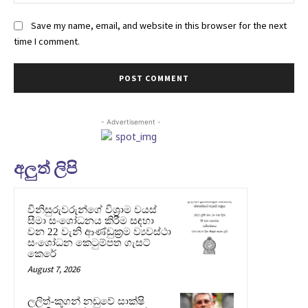
Save my name, email, and website in this browser for the next
time I comment.
- Advertisement -
අලුත් ලිපි
විනිසුරුවරුන්ගේ විශ්‍රාම වයස්
සීමා සංශෝධනය කිරීම සඳහා
වන 22 වැනි ආණ්ඩුක්‍රම ව්‍යවස්ථා
සංශෝධන කෙටුම්පත ගැසට්
කෙරේ
August 7, 2026
ලලිත්-කූගන් නඩුවේ සාක්ෂි