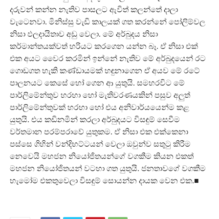
දරුවන් කන්න නැතිව පාසලට ඇවිත් කලන්තේ දාලා
වැටෙනවා. මිනිස්සු වැඩි කාලයක් ගත කරන්නේ පෝලිම්වල
නිසා ඵලදායිතාව අඩු වෙලා. මේ අර්බුදය නිසා
කර්මාන්තයක්වත් හරියට කරගෙන යන්න බෑ. ඒ නිසා එක්
එක අයට වෛර කරමින් ඉන්නේ නැතිව මේ අර්බුදයෙන් රට
ගොඩගත හැකි කණ්ඩායමක් හඳුනාගෙන ඒ අයව මේ රටේ
පාලනයට කෙසේ හෝ ගෙන ආ යුතුයි. සමහරවිට මේ
පාර්ලිමේන්තුව හරහා හෝ මැතිවරණයකින් පසුව අලුත්
පාර්ලිමේන්තුවක් හරහා හෝ එය අනිවාර්යයෙන්ම කළ
යුතුයි. එය කඩිනමින් කරලා අර්බුදයට විසඳුම් සෙවීම
වර්තමාන පරම්පරාවේ යුතුකම. ඒ නිසා එක එක්කෙනා
පස්සෙ ගිහින් වන්දිභට්ටයන් වෙලා ඔවුන්ව සතුටු කිරීම
නෙවෙයි මහජන නියෝජිතයන්ගේ වගකීම කියන එකත්
මහජන නියෝජිතයන් වටහා ගත යුතුයි. ජනතාවගේ වගකීම
හැමෝම එකතුවෙලා විසඳුම් සොයන්න දායක වෙන එක.■