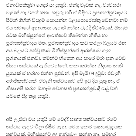
ජනාධිපතිතුමා ගෙදර යා යුතුයි, ඡන්ද වැඩක් නෑ, ව්‍යවස්ථා
වැඩක් නෑ වගේ කතා. කවුරු හරි ඒ විදිහට ප්‍රජාතන්ත්‍රවාදයට
පිටින් ගිහින් විසඳුම් සොයන්න බලාපොරොත්තු වෙනවා නම්
එය තමාගේ අනාගතය ගැනත් ගන්න වැරදි තීරණයක්. ඕනෑම
රටක මිනිස්සුන්ගේ ආරක්ෂාව තිබෙන්න නීතිය හා
ප්‍රජාතන්ත්‍රවාදය මත. ප්‍රජාතන්ත්‍රවාදය කඩ කරලා බලයට එන
අය බලයට පත්වුණාම මිනිස්සුන්ගේ ආරක්ෂාව ගැන
ප්‍රශ්නයක් එනවා. තමන්ට හිතෙන අය පාරෙ මරා දාන වෙඩි
තියන තත්වයක් ඇතිවෙන්නේ. කතා කරන්න නිදහස නැති
යුගයක් ඒ හරහා එන්න පුළුවන්. අපි මැයි 09 දුටුවා එවැනි
අරාජිකත්වයක්. එවැනි තත්වයකට අපි ඉඩ දිය යුතු නෑ, ඒ
නිසා අපි කරන ඕනෑම වෙනසක් ප්‍රජාතන්ත්‍රවාදී රාමුවක්
යටතේ සිදු කළ යුතුයි.
අපි ලැජ්ජා විය යුතුයි මේ වෙද්දි සාගත තත්වයකට රටේ
තත්වය ඇද වැටිලා තිබීම ගැන. මෙය ඉතාම කනගාටුදායක
තත්වයක්. මිනිස්සුන්ට අද තුන්වේල කන්න නෑ. සමහර