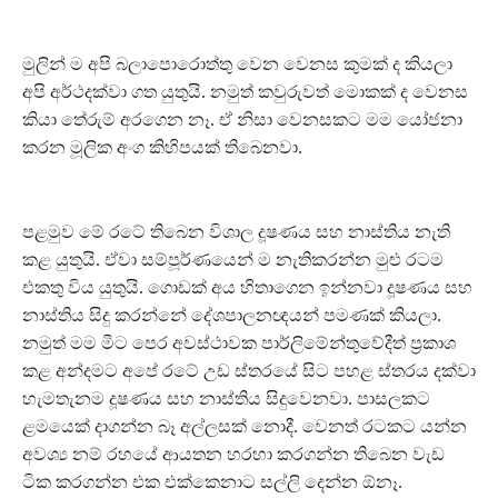
මුලින් ම අපි බලාපොරොත්තු වෙන වෙනස කුමක් ද කියලා
අපි අර්ථදක්වා ගත යුතුයි. නමුත් කවුරුවත් මොකක් ද වෙනස
කියා තේරුම් අරගෙන නෑ. ඒ නිසා වෙනසකට මම යෝජනා
කරන මූලික අංග කිහිපයක් තිබෙනවා.
පළමුව මේ රටේ තිබෙන විශාල දූෂණය සහ නාස්තිය නැති
කළ යුතුයි. ඒවා සම්පූර්ණයෙන් ම නැතිකරන්න මුළු රටම
එකතු විය යුතුයි. ගොඩක් අය හිතාගෙන ඉන්නවා දූෂණය සහ
නාස්තිය සිදු කරන්නේ දේශපාලනඥයන් පමණක් කියලා.
නමුත් මම මීට පෙර අවස්ථාවක පාර්ලිමේන්තුවේදීත් ප්‍රකාශ
කළ අන්දමට අපේ රටේ උඩ ස්තරයේ සිට පහළ ස්තරය දක්වා
හැමතැනම දූෂණය සහ නාස්තිය සිදුවෙනවා. පාසලකට
ළමයෙක් දාගන්න බෑ අල්ලසක් නොදී. වෙනත් රටකට යන්න
අවශ්‍ය නම් රහයේ ආයතන හරහා කරගන්න තිබෙන වැඩ
ටික කරගන්න එක එක්කෙනාට සල්ලි දෙන්න ඕනෑ.