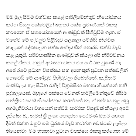
මම මුල සිටම විශ්වාස කළේ පාර්ලිමේන්තුව නියෝජනය
කරන සියලු පක්ෂවලින් බහුතර පක්ෂ ප්‍රමාණයක් එකතු
කරගෙන ඒ සහයෝගයෙන් ආණ්ඩුවක් පිහිටුවීම ගැන. ඒ
වගේම මේ ගැටලුව පිළිබඳව සලකලා යම්කිසි නිශ්චිත
කාලයක් දේශපාලන පක්ෂ භේදයකින් තොරව එක්ව වැඩ
කළ යුතුයි. සර්වපාක්ෂික ආණ්ඩුවක් කියලා අපි නිර්වචනය
කළේ ඒකට. නමුත් අවාසනාවකට එය සාර්ථක වුණේ නෑ.
අපේ රටේ ප්‍රධාන විපක්ෂය සහ අනෙකුත් ප්‍රධාන පක්ෂවලින්
නෙවෙයි මේ ආණ්ඩුව පිහිටුවලා තිබෙන්නේ. කැබිනට්
මණ්ඩලය තුළ සිටින රනිල් වික්‍රමසිංහ මහතා කියන්නේ තනි
පුද්ගලයෙක්. ඔහුගේ පක්ෂය වෙනත් පාර්ලිමේන්තුවේ කිසිම
මන්ත්‍රීවරයෙක් නියෝජනය කරන්නේ නෑ. ඒ තත්වය තුළ ඔහු
අගමැතිවරයා වශයෙන් පත්වීම සාර්ථක විසඳුමක් කියලා අපට
දකින්න බෑ. නමුත් ශ්‍රී ලංකා පොදුජන පෙරමුණ ඔහුට සහාය
දීමත් එක්ක ඔහුට එම ධුරයේ වැඩ කරන්න අවස්ථාව ලැබිලා
තියෙනවා. මම හිතනවා ප්‍රධාන විපක්ෂය එකතු කරගෙන මේ