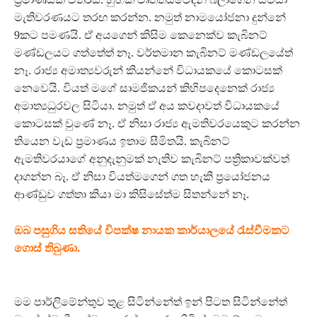
මැතිවරණයට තරඟ කරන්න. නමුත් නාමයෝජනා දුන්නේ
9කට පමණයි. ඒ අයගෙන් කිසිම කෙනෙක්ව කැබිනට්
මණ්ඩලයට ගත්තේත් නෑ. වර්තමාන කැබිනට් මණ්ඩලයේත්
නෑ. රාජ්‍ය අමාත්‍යවරුන් කියන්නේ විධායකයේ කොටසක්
නෙවෙයි. වියත් මගේ සාමජිකයන් කිහිපදෙනෙක් රාජ්‍ය
අමාත්‍යධුරවල සිටියා. නමුත් ඒ අය කවදාවත් විධායකයේ
කොටසක් වුණේ නෑ. ඒ නිසා රාජ්‍ය ඇමතිවරයෙකුට කරන්න
තියෙන වැඩ ප්‍රමාණය ඉතාම සීමිතයි. කැබිනට්
ඇමතිවරයාගේ අනුදැනුමක් නැතිව කැබිනට් පත්‍රිකාවක්වත්
දාගන්න බෑ. ඒ නිසා වියත්මගෙන් ගත හැකි ප්‍රයෝජනය
ආණ්ඩුව ගත්තා කියා මා කිසිසේත්ම සිතන්නේ නෑ.
ඔබ පසුගිය සතියේ විපක්ෂ නායක කාර්යාලයේ රැස්වීමකට
ගොස් තිබුණා.
මම පාර්ලිමේන්තුව තුළ සිටින්නේත් ඉන් පිටත සිටින්නේත්