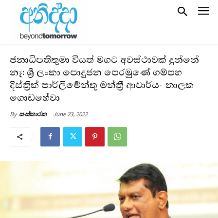
ජනාධිපතිතුමා වියත් මගට අවස්ථාවක් දුන්නේ
නෑ: ශ්‍රී ලංකා පොදුජන පෙරමුණේ ගම්පහ
දිස්ත්‍රික් පාර්ලිමේන්තු මන්ත්‍රී ආචාර්ය- නාලක
ගොඩහේවා
June 23, 2022
By
සංස්කාරක