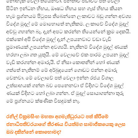
නොහැකි වෙලා තියෙනවා. ජනතාව පීඩාවට පත් වෙලා
සිටින ඉන්ධන හිඟය, ඖෂධ හිඟය සහ ගෑස් හිඟය කියන
හැම ප්‍රශ්නයම පිටුපස තිබෙන්නෙ ලංකාවට බඩු ගන්න අවශ්‍ය
විදේශ මුදල් මේ මොහොතේ නැතිකම. ලංකාවේ විදේශ මුදල්
අච්චු ගහන්න බෑ. දැන් අපට කරන්න තියෙන්නේ ක්‍රම දෙකයි.
එක්කෝ අපි විදේශ මුදල් දැන් උපයනවාට වඩා වැඩි
ප්‍රමාණයක් උපයන්න අවශ්‍යයි. නැතිනම් විදේශ මුදල් ණයක්
හරහා ලබා ගත යුතුයි. මේ වෙලාවේ එක පාරම උපයන මුදල්
වැඩි කරගන්න අමාරුයි. ඒ නිසා කොතනින් හෝ ණයක්
ගත්තේ නැතිනම් මේ අර්බුදයෙන් ගොඩට එන්න අමාරු
වෙනවා. මේ වෙලාවේ පත් වෙලා ඉන්න රජය විශාල
උත්සාහයක් ගන්න බව පෙනෙනවා ඒ විදිහට විදේශ මුදල්
ණයක් විදිහට හෝ ලබා ගන්න. ඒ මුදල් සොයාගන්නා තුරු
මේ ප්‍රශ්නයට ක්ෂණික විසඳුමක් නෑ.
රනිල් වික්‍රමසිංහ මහතා අගමැතිධුරයට පත් කිරීමේ
ජනාධිපතිවරයාගේ තීරණය වියත්මග සාමාජිකයෙකු ලෙස
ඔබ දකින්නේ කොහොමද?