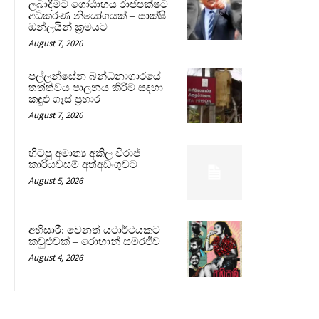
ලබාදීමට ගෝඨාභය රාජපක්ෂට
අධිකරණ නියෝගයක් – සාක්ෂි
ඔන්ලයින් ක්‍රමයට
August 7, 2026
පල්ලන්සේන බන්ධනාගාරයේ
තත්ත්වය පාලනය කිරීම සඳහා
කඳුළු ගෑස් ප්‍රහාර
August 7, 2026
හිටපු අමාත්‍ය අකිල විරාජ්
කාරියවසම් අත්අඩංගුවට
August 5, 2026
අභිසාරී: වෙනත් යථාර්ථයකට
කවුළුවක් – රොහාන් සමරජීව
August 4, 2026