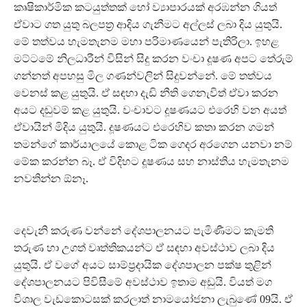
කෘෂිකාර්මික කටයුත්තක් හෝ ව්‍යාපාරයක් අරඹන්න ගියත්
ඒවාට ගත යුතු බලපත්‍ර ආදිය ගැනීමට අල්ලස් ලබා දිය යුතුයි.
මේ තත්වය හැමතැනම මහා පරිමාණයෙන් පැතිරිලා. ඉහළ
මට්ටමේ නිලධාරීන් විසින් සිදු කරන වංචා දූෂණ අපට තේරුම්
ගන්නත් අපහසු මිල ගණන්වලින් සිදුවන්නේ. මේ තත්වය
වෙනස් කළ යුතුයි. ඒ සඳහා දැඩි නීති ගෙනැවිත් ඒවා කරන
අයට දඬුවම් කළ යුතුයි. වංචාවට දූෂණයට එරෙහි වන අයත්
ඒවායින් මිදිය යුතුයි. දූෂණයට එරෙහිව කතා කරන ගමන්
තමන්ගේ කාර්යාලයේ කොළ ටික ගෙදර අරගෙන යනවා නම්
මේක කරන්න බෑ. ඒ විදිහට දූෂණය සහ නාස්තිය හැමතැනම
නවතින්න ඕනෑ.
දෙවැනි කරුණ වන්නේ දේශපාලනයට පැමිණීමට කැමති
තරුණ හා උගත් වෘත්තිකයන්ට ඒ සඳහා අවස්ථාව ලබා දිය
යුතුයි. ඒ වගේ අයට සාම්ප්‍රදායික දේශපාලන පක්ෂ තුළින්
දේශපාලනයට පිවිසීමේ අවස්ථාව ඉතාම අඩුයි. වියත් මග
විශාල වැඩකොටසක් කරලාත් නාමයෝජනා ලැබුණේ 09යි. ඒ