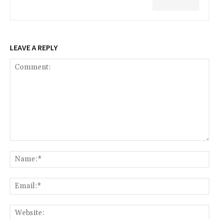
LEAVE A REPLY
Comment:
Na
Ema
Web