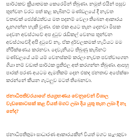
සාර්ථකව ක්‍රියාතමක කෙරෙමින් තිබුණා. නමුත් එයින් පසුව
තුන්වන වරට පත් කළ කැබිනට් මණ්ඩලයේ දී නැවත
වතාවක් ජ්‍යේෂ්ඨත්වය මත පදනම් වෙලා තිබෙන ආකාරය
දැනගන්න හැකි වුණා. එක එක අයට තැන දෙනවා මිසක
දෙවන අවස්ථාවේ අප දුටුව රැඩිකල් වෙනස තුන්වන
අවස්ථාවේදි අපි දුටුවේ නෑ. ඒක දුර්වලකමක් හැටියට මම
නිරීක්ෂණය කරනවා. දෙවැනියට තිබුණු කැබිනට්
මණ්ඩලයේ යම් යම් වෙනස්කම් කරලා නැවත පවත්වාගෙන
ගියා නම් වඩාත් සාර්ථක ප්‍රතිඵල අත් කරගන්න තිබුණා. ආපහු
පාරක් පරණ අයටම ඇමතිකම් දෙන එකද ජනතාව අපේක්ෂා
කරන්නේ කියන ගැටලුව මටත් තිබෙනවා.
ජනාධිපතිවරයාගේ ජයග්‍රහණය වෙනුවෙන් විශාල
වැඩකොටසක් කළ වියත් මගට ලබා දිය යුතු තැන ලබා දී නෑ
නේද?
ජනාධිපතිතුමා සාධාරණ ආකාරයකින් වියත් මගට සැලකුවා