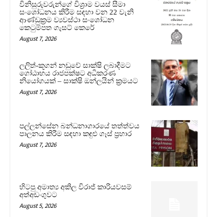
විනිසුරුවරුන්ගේ විශ්‍රාම වයස් සීමා
සංශෝධනය කිරීම සඳහා වන 22 වැනි
ආණ්ඩුක්‍රම ව්‍යවස්ථා සංශෝධන
කෙටුම්පත ගැසට් කෙරේ
August 7, 2026
ලලිත්-කූගන් නඩුවේ සාක්ෂි ලබාදීමට
ගෝඨාභය රාජපක්ෂට අධිකරණ
නියෝගයක් – සාක්ෂි ඔන්ලයින් ක්‍රමයට
August 7, 2026
පල්ලන්සේන බන්ධනාගාරයේ තත්ත්වය
පාලනය කිරීම සඳහා කඳුළු ගෑස් ප්‍රහාර
August 7, 2026
හිටපු අමාත්‍ය අකිල විරාජ් කාරියවසම්
අත්අඩංගුවට
August 5, 2026