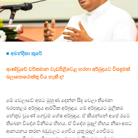
■ අමන්දිකා කුරේ
ආණ්ඩුවේ වර්තමාන වැඩපිළිවෙළ හරහා අර්බුදයට විසඳුමක්
බලාපොරොත්තු විය හැකි ද?
මේ වෙලාවේ අපට මුහුණ දෙන්න සිදු වෙලා තිබෙන
බරපතළම අර්බුදය ආර්ථික අර්බුදය. මේ අර්බුදයට මූලිකම
හේතුව වුණේ ගෙවුම් ශේෂ අර්බුදය. ඒ කියන්නේ අපේ රටේ
තිබෙන විදේශ විනිමය හිඟය. ඒ විදේශ මුදල් හිඟය නිසා අපට
ආනයනය කරන බඩුවලට ගෙවිය යුතු මුදල් ගෙවීමට