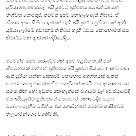
යූරියා පොහොරවල බයියුරේට් ප්‍රතිශතය සම්බන්ධයෙන්
නිශ්චිත තොරතුරු තවමත් අපට නොලැබී ඇති නිසාය. ඒ
නිසාම අපට සිතිය හැක්කේ වැඩි බයියුරේට් ප්‍රතිශතයක් ඇති
යූරියා ලැබීමේ අවදානමක් තිබිය හැකි බවය. කොහොමත් එය
තීරණය වනු ඇත්තේ ඉදිරියේදීය.
එමෙන්ම මෙම කරුණු මගින් අපට එළඹිය හැකි එක්
නිගමනයක් වන්නේ ප්‍රතිශතය බයියුරේට් සියයට 1.5කට වඩා
ඇති යූරියා යන්න කෙතරම් පොහොර අගහිඟයක් ඇතත්
වගාවට අවදානමක් සහිත යෙදවීමක් බවයි. එම අවදානම යම්
පමණකින් හෝ අඩුකර ගත හැක්කේ වගාවේ මුල් අවස්ථාවේදී
එම බයියුරේට් ප්‍රතිශතයේ පොහොර නොයෙදීම සඳහා
වගබලා ගැනීම මගින්ය. එය ගොවීන්ගේ මෙන්ම කෘෂිකර්ම
නිලධාරීන්ගේද වගකීමකි.