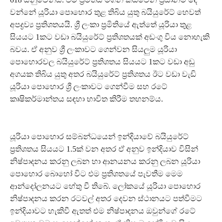
වන්නේ යූරියා පොහොර තුළ තිබිය යුතු බයියුරේට් හෙවත්
අපද්‍රව්‍ය ප්‍රතිශතයයි. ශ්‍රී ලංකා ප්‍රමිතියේ ඇත්තේ යූරියා තුළ
සියයට 1කට වඩා බයියුරේට් ප්‍රතිශතයක් අඩංගු විය නොහැකි
බවය. ඒ අනුව ශ්‍රී ලංකාවට ගෙන්වන සියලුම යූරියා
පොහොරවල බයියුරේට් ප්‍රතිශතය සියයට 1කට වඩා අඩු
අගයක තිබිය යුතු අතර බයියුරේට් ප්‍රතිශතය ඊට වඩා වැඩි
යූරියා පොහොර ශ්‍රී ලංකාවට ගෙන්වීම සහ රටේ
කෘෂිකර්මාන්තය සඳහා භාවිත කිරීම තහනම්ය.
යූරියා පොහොර සම්බන්ධයෙන් ඉන්දියාවේ බයියුරේට්
ප්‍රතිශතය සියයට 1.5ක් වන අතර ඒ අනුව ඉන්දියාව විසින්
නිෂ්පාදනය කරනු ලබන හා ආනයනය කරනු ලබන යූරියා
පොහොර බොහෝ විට එම ප්‍රතිශතයේ පැවතීම මෙම
ආන්දෝලනයට හේතු වී තිබේ. ලෝකයේ යූරියා පොහොර
නිෂ්පාදනය කරන රටවල් අතර දෙවන ස්ථානයට පත්වීමට
ඉන්දියාවට හැකිවී ඇතත් එම නිෂ්පාදනය ඔවුන්ගේ රටේ