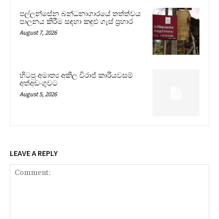
පල්ලන්සේන බන්ධනාගාරයේ තත්ත්වය
පාලනය කිරීම සඳහා කඳුළු ගෑස් ප්‍රහාර
August 7, 2026
හිටපු අමාත්‍ය අකිල විරාජ් කාරියවසම්
අත්අඩංගුවට
August 5, 2026
LEAVE A REPLY