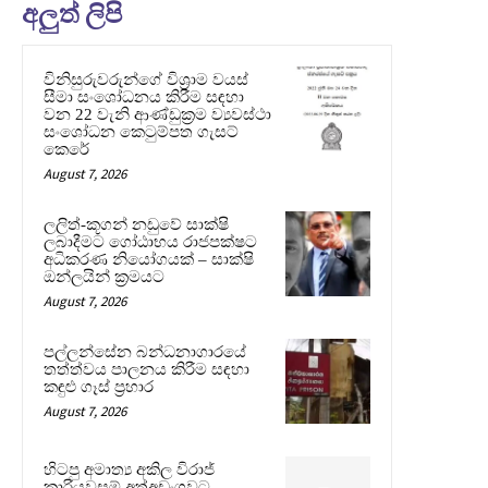
අලුත් ලිපි
විනිසුරුවරුන්ගේ විශ්‍රාම වයස්
සීමා සංශෝධනය කිරීම සඳහා
වන 22 වැනි ආණ්ඩුක්‍රම ව්‍යවස්ථා
සංශෝධන කෙටුම්පත ගැසට්
කෙරේ
August 7, 2026
ලලිත්-කූගන් නඩුවේ සාක්ෂි
ලබාදීමට ගෝඨාභය රාජපක්ෂට
අධිකරණ නියෝගයක් – සාක්ෂි
ඔන්ලයින් ක්‍රමයට
August 7, 2026
පල්ලන්සේන බන්ධනාගාරයේ
තත්ත්වය පාලනය කිරීම සඳහා
කඳුළු ගෑස් ප්‍රහාර
August 7, 2026
හිටපු අමාත්‍ය අකිල විරාජ්
කාරියවසම් අත්අඩංගුවට