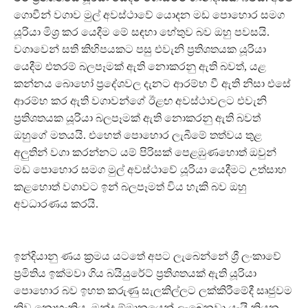
ගොවීන් වගාව මුල් අවස්ථාවේ යොදන මඩ පොහොර සමග
යූරියා මිශ්‍ර කර යෙදීම මේ සඳහා හේතුව බව ඔහු පවසයි.
වගාවෙන් සති කිහිපයකට පසු එවැනි ප්‍රතිශතයක යූරියා
යෙදීම එතරම් බලපෑමක් ඇති නොකරනු ඇති බවත්, යළ
කන්නය බොහෝ ප්‍රදේශවල දැනට ආරම්භ වී ඇති නිසා එසේ
ආරම්භ කර ඇති වගාවන්ගේ ඊළඟ අවස්ථාවලට එවැනි
ප්‍රතිශතයක යූරියා බලපෑමක් ඇති නොකරනු ඇති බවත්
ඔහුගේ මතයයි. එහෙත් පොහොර ලැබීමේ තත්වය තුළ
අලුතින් වගා කරන්නට යම් පිරිසක් පෙළඹුණහොත් ඔවුන්
මඩ පොහොර සමග මුල් අවස්ථාවේ යූරියා යෙදීමට උත්සාහ
කළහොත් වගාවට ඉන් බලපෑමත් විය හැකි බව ඔහු
අවධාරණය කරයි.
ඉන්දියානු ණය ක්‍රමය යටතේ අපට ලැබෙන්නේ ශ්‍රී ලංකාවේ
ප්‍රමිතිය ඉක්මවා ගිය බයියුරේට් ප්‍රතිශතයක් ඇති යූරියා
පොහොර බව ඉහත කරුණු සැලකිල්ලට ලක්කිරීමේදී සෘජුවම
කිව නොහැකිය. මන්ද ඕමානයෙන් ලැබෙනවා යැයි කියන