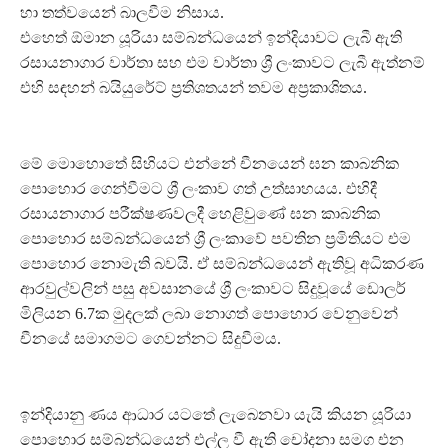
හා තත්වයෙන් බාලවීම නිසාය.
එහෙත් ඕමාන යූරියා සම්බන්ධයෙන් ඉන්දියාවට ලැබී ඇති
රසායනාගාර වාර්තා සහ එම වාර්තා ශ්‍රී ලංකාවට ලැබී ඇත්නම්
එහි සඳහන් බයියුරේට් ප්‍රතිශතයන් තවම අප්‍රකාශිතය.
මේ මොහොතේ සිහියට එන්නේ චීනයෙන් ඝන කාබනික
පොහොර ගෙන්වීමට ශ්‍රී ලංකාව ගත් උත්සාහයය. එහිදී
රසායනාගාර පරීක්ෂණවලදී හෙළිවුණේ ඝන කාබනික
පොහොර සම්බන්ධයෙන් ශ්‍රී ලංකාවේ පවතින ප්‍රමිතියට එම
පොහොර නොමැති බවයි. ඒ සම්බන්ධයෙන් ඇතිවූ අධිකරණ
ආරවුල්වලින් පසු අවසානයේ ශ්‍රී ලංකාවට සිදුවූයේ ඩොලර්
මිලියන 6.7ක මුදලක් ලබා නොගත් පොහොර වෙනුවෙන්
චීනයේ සමාගමට ගෙවන්නට සිදුවීමය.
ඉන්දියානු ණය ආධාර යටතේ ලැබෙනවා යැයි කියන යූරියා
පොහොර සම්බන්ධයෙන් එල්ල වී ඇති චෝදනා සමග එන