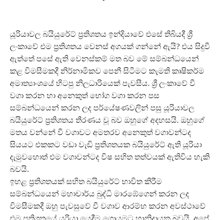
යූරියාවල බයියුරේට් ප්‍රතිශතය ඉන්දියාවේ එසේ තිබියදී ශ්‍රී
ලංකාවේ එම ප්‍රතිශතය වෙනස් අගයක් ගන්නේ ඇයි? එය සිදුවී
ඇත්තේ පසේ ඇති වෙනස්කම් මත බව මේ සම්බන්ධයෙන්
කළ විමසීමකදී නිර්නාමිකව පෙනී සිටීමට කැමති කෘෂිකර්ම
අමාත්‍යාංශයේ හිටපු නිලධාරියෙක් පැවසීය. ශ්‍රී ලංකාවේ වී
වගා කරන හා අනෙකුත් භෝග වගා කරන පස
සම්බන්ධයෙන් කරන ලද පර්යේෂණවලින් පසු යූරියාවල
බයියුරේට් ප්‍රතිශතය තීරණය වූ බව ඔහුගේ අදහසයි. ඔහුගේ
මතය වන්නේ වී වගාවට අමතරව අනෙකුත් වගාවන්ටද
සියයට එකකට වඩා වැඩි ප්‍රතිශතයක බයියුරේට් ඇති යූරියා
දැමුවහොත් එම වගාවන්ටද විෂ සහිත තත්වයක් ඇතිවිය හැකි
බවයි.
ඉහළ ප්‍රතිශතයක් සහිත බයියුරේට් භාවිත කිරීම
සම්බන්ධයෙන් මහාචාර්ය බුද්ධි මාරඹේගෙන් කරන ලද
විමසීමකදී ඔහු පැවසුවේ වී වගාව ආරම්භ කරන අවස්ථාවේ
එම ප්‍රතිශතයේ යූරියා යෙදීම ගොයමට හානිදායක බවයි. අපේ