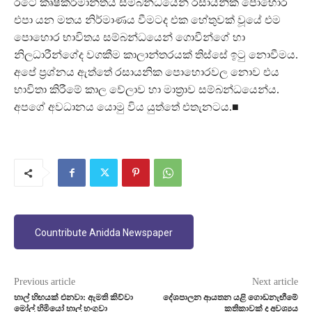
රටේ කෘෂිකර්මාන්තය සම්බන්ධයෙන් රසායනික පොහොර
එපා යන මතය නිර්මාණය වීමටද එක හේතුවක් වූයේ එම
පොහොර භාවිතය සම්බන්ධයෙන් ගොවීන්ගේ හා
නිලධාරීන්ගේද වගකීම කාලාන්තරයක් තිස්සේ ඉටු නොවීමය.
අපේ ප්‍රශ්නය ඇත්තේ රසායනික පොහොරවල නොව එය
භාවිතා කිරීමේ කාල වේලාව හා මාත්‍රාව සම්බන්ධයෙන්ය.
අපගේ අවධානය යොමු විය යුත්තේ එතැනටය.■
Countribute Anidda Newspaper
Previous article
Next article
හාල් හිඟයක් එනවා: ඇමති කිව්වා
දේශපාලන ආයතන යළි ගොඩනැඟීමේ
මෝල් හිමියෝ හාල් හංගුවා
කතිකාවක් ද අවශ්‍යය