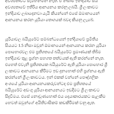
අවශ්‍යතාවට සෑහෙන්නේ නැත. ඒ නිසාම ඉන්දියාව සිය
අවශ්‍යතාවේ ඉතිරිය ආනයනය කරනු ලබයි. ශ්‍රී ලංකාවට
ඉන්දියාව ලබාදෙනවා යැයි කියන්නේ එසේ ඕමානයෙන්
ආනයනය කරන යූරියා තොගයක් බවද කියනු ලැබේ.
යූරියාවල බයියුරේට් සම්බන්ධයෙන් ඉන්දියාවේ ප්‍රමිතිය
සියයට 1.5 නිසා ඔවුන් ඕමානයෙන් ආනයනය කරන යූරියා
පොහොරවල එම ප්‍රතිශතයේ බයියුරේට් ප්‍රමාණයක් තිබීම
ඉන්දියාව තුළ ප්‍රශ්න සහගත තත්වයක් ඇති කරන්නේ නැත.
එහෙත් එවැනි ප්‍රතිශතයක බයියුරේට් ඇති යූරියා පොහොර ශ්‍රී
ලංකාවට ආනයනය කිරීමට ඉඩ දුනහොත් එහි ප්‍රශ්නය ඇති
කරන්නේ ශ්‍රී ලංකාවටය. ඉන් එකක් වන්නේ පෞද්ගලික
අංශයේ යූරියා ආනයනයකරුවන්ටද එම ප්‍රතිශතයේ
බයියුරේට් අඩංගු යූරියා ආනයනයට ඉඩදීමට ශ්‍රී ලංකාවට
සිදුවීමය. එසේ නොවුණහොත් එය දෙයාකාරයකට සැලකීම
හෙවත් ඔවුන්ගේ අයිතිවාසිකම් කඩකිරීමක් වනු ඇත.