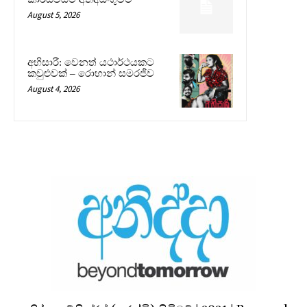
August 5, 2026
අභිසාරී: වෙනත් යථාර්ථයකට
කවුළුවක් – රොහාන් සමරජීව
August 4, 2026