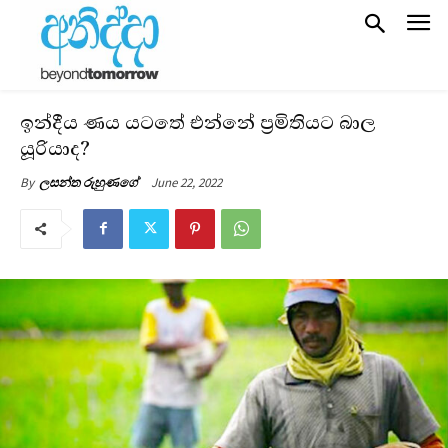
ඉන්දීය ණය යටතේ එන්නේ ප්‍රමිතියට බාල
යූරියාද?
June 22, 2022
By
ලසන්ත රුහුණගේ