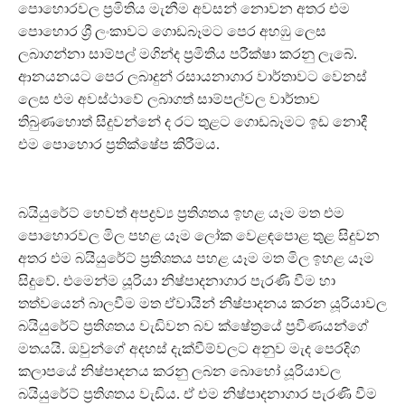
පොහොරවල ප්‍රමිතිය මැනීම අවසන් නොවන අතර එම
පොහොර ශ්‍රී ලංකාවට ගොඩබෑමට පෙර අහඹු ලෙස
ලබාගන්නා සාම්පල් මගින්ද ප්‍රමිතිය පරීක්ෂා කරනු ලැබේ.
ආනයනයට පෙර ලබාදුන් රසායනාගාර වාර්තාවට වෙනස්
ලෙස එම අවස්ථාවේ ලබාගත් සාම්පල්වල වාර්තාව
තිබුණහොත් සිදුවන්නේ ද රට තුළට ගොඩබෑමට ඉඩ නොදී
එම පොහොර ප්‍රතික්ෂේප කිරීමය.
බයියුරේට් හෙවත් අපද්‍රව්‍ය ප්‍රතිශතය ඉහළ යෑම මත එම
පොහොරවල මිල පහළ යෑම ලෝක වෙළඳපොළ තුළ සිදුවන
අතර එම බයියුරේට් ප්‍රතිශතය පහළ යෑම මත මිල ඉහළ යෑම
සිදුවේ. එමෙන්ම යූරියා නිෂ්පාදනාගාර පැරණි වීම හා
තත්වයෙන් බාලවීම මත ඒවායින් නිෂ්පාදනය කරන යූරියාවල
බයියුරේට් ප්‍රතිශතය වැඩිවන බව ක්ෂේත්‍රයේ ප්‍රවීණයන්ගේ
මතයයි. ඔවුන්ගේ අදහස් දැක්වීම්වලට අනුව මැද පෙරදිග
කලාපයේ නිෂ්පාදනය කරනු ලබන බොහෝ යූරියාවල
බයියුරේට් ප්‍රතිශතය වැඩිය. ඒ එම නිෂ්පාදනාගාර පැරණි වීම