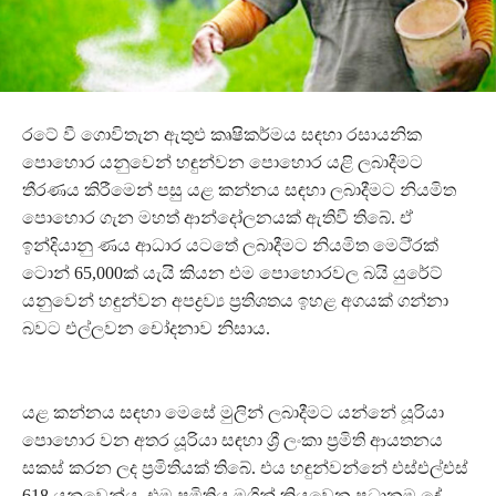
රටේ වී ගොවිතැන ඇතුළු කෘෂිකර්මය සඳහා රසායනික
පොහොර යනුවෙන් හඳුන්වන පොහොර යළි ලබාදීමට
තීරණය කිරීමෙන් පසු යළ කන්නය සඳහා ලබාදීමට නියමිත
පොහොර ගැන මහත් ආන්දෝලනයක් ඇතිවී තිබේ. ඒ
ඉන්දියානු ණය ආධාර යටතේ ලබාදීමට නියමිත මෙටි්‍රක්
ටොන් 65,000ක් යැයි කියන එම පොහොරවල බයි යුරේට්
යනුවෙන් හඳුන්වන අපද්‍රව්‍ය ප්‍රතිශතය ඉහළ අගයක් ගන්නා
බවට එල්ලවන චෝදනාව නිසාය.
යළ කන්නය සඳහා මෙසේ මුලින් ලබාදීමට යන්නේ යූරියා
පොහොර වන අතර යූරියා සඳහා ශ්‍රී ලංකා ප්‍රමිති ආයතනය
සකස් කරන ලද ප්‍රමිතියක් තිබේ. එය හඳුන්වන්නේ එස්එල්එස්
618 යනුවෙන්ය. එම ප්‍රමිතිය මගින් කියවෙන ප්‍රධානම දේ