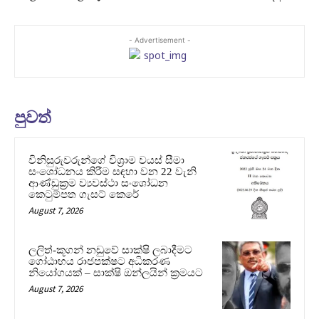
- Advertisement -
පුවත්
විනිසුරුවරුන්ගේ විශ්‍රාම වයස් සීමා
සංශෝධනය කිරීම සඳහා වන 22 වැනි
ආණ්ඩුක්‍රම ව්‍යවස්ථා සංශෝධන
කෙටුම්පත ගැසට් කෙරේ
August 7, 2026
ලලිත්-කූගන් නඩුවේ සාක්ෂි ලබාදීමට
ගෝඨාභය රාජපක්ෂට අධිකරණ
නියෝගයක් – සාක්ෂි ඔන්ලයින් ක්‍රමයට
August 7, 2026