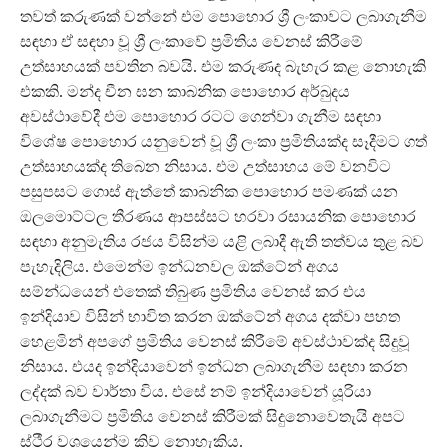
තවත් කරුණක් වන්නේ එම පොහොර ශ්‍රී ලංකාවට ලබාගැනීම
සඳහා ඒ සඳහා වූ ශ්‍රී ලංකාවේ ප්‍රමිතිය වෙනස් කිරීමේ
උත්සාහයක් පවතින බවයි. එම කරුණද බැහැර කළ නොහැකි
එකකි. මන්ද චීන ඝන කාබනික පොහොර අර්බුදය
අවස්ථාවේදී එම පොහොර රටට ගෙන්වා ගැනීම සඳහා
විශේෂ පොහොර යනුවෙන් වූ ශ්‍රී ලංකා ප්‍රමිතියක්ද සෑදීමට ගත්
උත්සාහයක්ද තිබෙන නිසාය. එම උත්සාහය මේ වනවිට
පසුපසට ගොස් ඇත්තේ කාබනික පොහොර පමණක් යන
ඔලමොට්ටල තීරණය ආපස්සට හරවා රසායනික පොහොර
සඳහා අනුමැතිය රජය විසින්ම යළි ලබාදී ඇති තත්වය තුළ බව
පැහැදිලිය. එමෙන්ම ඉන්ධනවල ඔක්ටේන් අගය
සම්න්ධයෙන් එතෙක් තිබුණ ප්‍රමිතිය වෙනස් කර එය
ඉන්දියාව විසින් භාවිත කරන ඔක්ටේන් අගය දක්වා පහත
හෙළමින් අපගේ ප්‍රමිතිය වෙනස් කිරීමේ අවස්ථාවක්ද සිදුවූ
නිසාය. එයද ඉන්දියාවෙන් ඉන්ධන ලබාගැනීම සඳහා කරන
ලද්දක් බව වාර්තා විය. එසේ නම් ඉන්දියාවෙන් යූරියා
ලබාගැනීමට ප්‍රමිතිය වෙනස් කිරීමක් සිදුනොවෙතැයි අපට
ස්ථීර වශයෙන්ම කිව නොහැකිය.