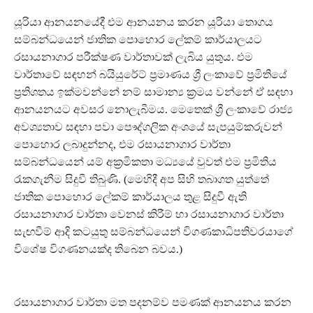
යූරියා ආනයනයේදී එම ආනයනය කරන යූරියා තොගය
සම්බන්ධයෙන් ජාතික පොහොර ලේකම් කාර්යාලයට
රසායනාගාර පරීක්ෂණ වාර්තාවක් ලැබිය යුතුය. එම
වාර්තාවේ සඳහන් බයියුරේට් ප්‍රමාණය ශ්‍රී ලංකාවේ ප්‍රමිතියේ
ප්‍රතිශතය ඉක්මවන්නේ නම් සාමාන්‍ය ක්‍රමය වන්නේ ඒ සඳහා
ආනයනයට අවසර නොලැබීමය. මෙතෙක් ශ්‍රී ලංකාවේ රාජ්‍ය
අවශ්‍යතාව සඳහා පවා පෞද්ගලික අංශයේ සැපයුම්කරුවන්
පොහොර ලබාදුන්නද, එම රසායනාගාර වාර්තා
සම්බන්ධයෙන් යම් අක්‍රමිකතා මධ්‍යයේ වුවත් එම ප්‍රමිතිය
රැකගැනීම සිදුවී තිබුණි. (මෙහිදී අප සිහි තබාගත යුත්තේ
ජාතික පොහොර ලේකම් කාර්යාලය තුළ සිදුවී ඇති
රසායනාගාර වාර්තා වෙනස් කිරීම් හා රසායනාගාර වාර්තා
සැඟවීම් ආදි කටයුතු සම්බන්ධයෙන් විගණකාධිපතිවරයාගේ
විශේෂ විගණනයක්ද තිබෙන බවය.)
රසායනාගාර වාර්තා මත පදනම්ව පමණක් ආනයනය කරන