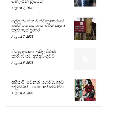
ඔන්ලයින් ක්‍රමයට
August 7, 2026
පල්ලන්සේන බන්ධනාගාරයේ
තත්ත්වය පාලනය කිරීම සඳහා
කඳුළු ගෑස් ප්‍රහාර
August 7, 2026
හිටපු අමාත්‍ය අකිල විරාජ්
කාරියවසම් අත්අඩංගුවට
August 5, 2026
අභිසාරී: වෙනත් යථාර්ථයකට
කවුළුවක් – රොහාන් සමරජීව
August 4, 2026