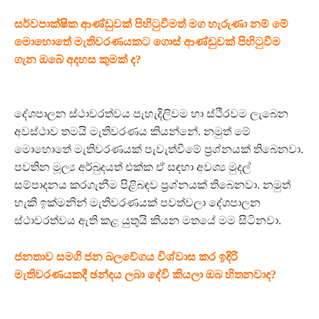
සර්වපාක්ෂික ආණ්ඩුවක් පිහිටුවීමත් මග හැරුණා නම් මේ
මොහොතේ මැතිවරණයකට ගොස් ආණ්ඩුවක් පිහිටුවීම
ගැන ඔබේ අදහස කුමක් ද?
දේශපාලන ස්ථාවරත්වය පැහැදිලිවම හා ස්ථිරවම ලැබෙන
අවස්ථාව තමයි මැතිවරණය කියන්නේ. නමුත් මේ
මොහොතේ මැතිවරණයක් පැවැත්වීමේ ප්‍රශ්නයක් තිබෙනවා.
පවතින මූල්‍ය අර්බුදයත් එක්ක ඒ සඳහා අවශ්‍ය මුදල්
සම්පාදනය කරගැනීම පිළිබඳව ප්‍රශ්නයක් තිබෙනවා. නමුත්
හැකි ඉක්මනින් මැතිවරණයක් පවත්වලා දේශපාලන
ස්ථාවරත්වය ඇති කළ යුතුයි කියන මතයේ මම සිටිනවා.
ජනතාව සමගි ජන බලවේගය විශ්වාස කර ඉදිරි
මැතිවරණයකදී ඡන්දය ලබා දේවි කියලා ඔබ හිතනවාද?