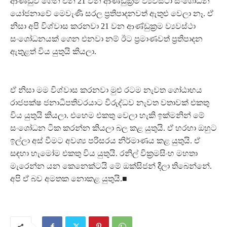
ආණ්ඩුව ගෙන එන 21 වන ආණ්ඩුක්‍රම ව්‍යවස්ථා සංශෝධන
යෝජනාවේ මෙවැණි සරල ප්‍රතිපාදනවත් ඇතුළු වෙලා නෑ. ඒ
නිසා අපි විශ්වාස කරනවා 21 වන ආණ්ඩුක්‍රම ව්‍යවස්ථා
සංශෝධනයක් ගෙන එනවා නම් ඊට ප්‍රමාණවත් ප්‍රතිපාදන
ඇතුළත් විය යුතුයි කියලා.
ඒ නිසා මම විශ්වාස කරනවා මුළු රටම නැවත ගෝඨාභය
රාජපක්ෂ ජනාධිපතිවරයාට විරුද්ධව නැවත වතාවක් එකතු
විය යුතුයි කියලා. එහෙම එකතු වෙලා හැකි ඉක්මනින් මේ
සංශෝධන ටික කරන්න කියලා බල කළ යුතුයි. ඒ හරහා ඔහුට
ඉල්ලා අස් වීමට අවශ්‍ය පරිසරය නිර්මාණය කළ යුතුයි. ඒ
සඳහා හැමෝම එකතු විය යුතුයි. රනිල් වික්‍රමසිංහ මහතා
මැරෙන්න යන කෙනෙක්ටයි මේ ඔක්සිජන් දීලා තිබෙන්නේ.
අපි ඒ බව අමතක නොකළ යුතුයි.■