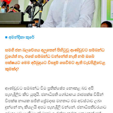
■ අමන්දිකා කුරේ
සමගි ජන බලවේගය අලුතෙන් පිහිටුවූ ආණ්ඩුවට සම්බන්ධ
වූයේත් නෑ. එසේ සම්බන්ධ වන්නේත් නැති නම් ඔබේ
පක්ෂයට මෙම අර්බුදයට විසඳුම් සෙවීමට ඇති වැඩපිළිවෙළ
කුමක්ද?
ආණ්ඩුවට සම්බන්ධ වීම ප්‍රතික්ෂේප නොකළ බව අපි
පැහැදිලිව කිව යුතුයි. ජනාධිපති ගෝඨාභය රාජපක්ෂ විසින්
විපක්ෂ නායක සජිත් ප්‍රේමදාස මහතාට එම අවස්ථාව ලබා
දුන්නේ නෑ කියලයි අපට පැහැදිලි වන්නේ. ජනාධිපතිවරයාට