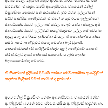
අවශ්‍ය වෙලා තිබුණේ ඔහුව ආරක්ෂා කරන කෙනෙක් පත්
කරගන්න. ඒ සඳහා තමයි අගමැතිවරයා වශයෙන් රනිල්
වික්‍රමසිංහ මහතාව පත් කරගත්තේ. මුළු රටම ඉල්ලන්නේ
සර්ව පාක්ෂික ආණ්ඩුවක්. ඒ වගේ ම මුළු රටම ඉල්ලන්නේ
ජනාධිපතිවරයාට ඉල්ලා අස් වෙලා ගෙදර යන්න කියලා. අපි
ජනාධිපතිවරයාට ඉල්ලීමක් කළේ එතුමාට ඉල්ලා අස් වෙන්න
අදාළ කාලය හරියට දන්වන්න කියලා. ඒ කොන්දේසිය නිසා
තමයි අපට ආණ්ඩුවට එකතු වෙන්න බැරි වුණේ.
කෙසේවෙතත් අපි පාර්ලිමේන්තුව තුළදී ආණ්ඩුවේ යහපත්
තීරණවලට අපේ පක්ෂයේ සහයෝගය ලබා දෙන්න
බලාපොරොත්තු වෙනවා.
ඒ කියන්නේ ඉදිරියේ දී ඔබේ පක්ෂය සර්වපාක්ෂික ආණ්ඩුවක්
හදන්න මැදිහත් වීමක් කරමින් ද ඉන්නේ?
අපට රනිල් වික්‍රමසිංහ මහතා අගමැතිවරයා වශයෙන් ඉන්න
ආණ්ඩුවක් යටතේ අපට සර්වපාක්ෂික ආණ්ඩුවක් හදන්න බෑ.