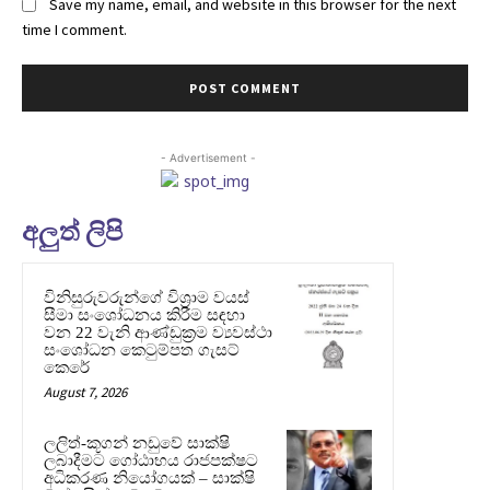
Save my name, email, and website in this browser for the next
time I comment.
- Advertisement -
අලුත් ලිපි
විනිසුරුවරුන්ගේ විශ්‍රාම වයස්
සීමා සංශෝධනය කිරීම සඳහා
වන 22 වැනි ආණ්ඩුක්‍රම ව්‍යවස්ථා
සංශෝධන කෙටුම්පත ගැසට්
කෙරේ
August 7, 2026
ලලිත්-කූගන් නඩුවේ සාක්ෂි
ලබාදීමට ගෝඨාභය රාජපක්ෂට
අධිකරණ නියෝගයක් – සාක්ෂි