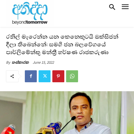
රනිල් මැරෙන්න යන කෙනෙකුටයි ඔක්සිජන්
දීලා තිබෙන්නේ: සමගි ජන බලවේගයේ
පාර්ලිමේන්තු මන්ත්‍රී හර්ෂණ රාජකරුණා
June 15, 2022
By
සංස්කාරක