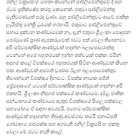
රනිල් වික්‍රමසිංහ මහතා කියන්නේ පාර්ලිමේන්තුවේ දී සහ
රටම ප්‍රතික්ෂේප කරපු කෙනෙක්. එතුමා පාර්ලිමේන්තු
මැතිවරණයත් පරද වුණා. ඔහු පාර්ලිමේන්තුවට ආවේ ජාතික
ලැයිස්තු මන්ත්‍රී ධුරයක් හරහායි. එතුමාට පාර්ලිමේන්තුවේ
සහාය දක්වන කණ්ඩායමක් නෑ. දැන් එතුමා ශ්‍රී ලංකා පොදුජන
පෙරමුණේ ප්‍රාණ ඇපකරුවෙක් බවට පත් වෙලා තිබෙනවා.
අපි සර්වපාක්ෂික ආණ්ඩුවක් හදන්න බලාපොරොත්තු
වෙන්නේ අපේ බහුතරයක් ඉන්න තත්වයක් එක්ක. එයින්
අදහස් කළේ විපක්ෂයේ බහුතරයක් සිටින ආණ්ඩුවක් කියන
එක. ආණ්ඩුවක් අසමත් වුණාම ඊළඟ බලපොරොත්තුව
තිබෙන්නේ විපක්ෂය දිහාවට. විපක්ෂ නායක සජිත්
ප්‍රේමදාසගේ යටතේ සර්වපාක්ෂික ආණ්ඩුවක් හදන්න අපි
එකඟයි. ශ්‍රී ලංකා නිදහස් පක්ෂයේ කණ්ඩායම, දමිළ ජාතික
සන්ධානයේ කණ්ඩායම ඇතුළු විපක්ෂයේ සියලු පක්ෂවල
සහයෝගය ඒ සඳහා අවශ්‍යයි. එහෙම සර්වපාක්ෂික
ආණ්ඩුවක් හදාගන්න තිබුණු අවස්ථාව තමයි ජනාධිපති
ගෝඨාභය රාජපක්ෂ සහ අගමැති රනිල් වික්‍රමසිංහ එකතු
වෙලා මේ රටට නැති කළේ.