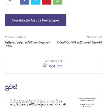
Countribute Anidda Newspaper
Previous article
Next article
බැසිල්ගේ ඉල්ලා අස්වීම ආස්වාදයෙන්
විරුසමරු, ධර්ම යුද්ධ අතරේ බුදුදහම?
ඔබ්බට
- Advertisement -
පුවත්
විනිසුරුවරුන්ගේ විශ්‍රාම වයස් සීමා
සංශෝධනය කිරීම සඳහා වන 22 වැනි