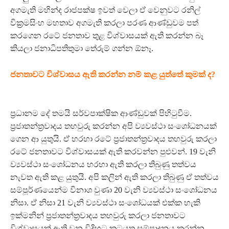
අගමැති මහින්ද රාජපක්ෂ ඉවත් වෙලා ඒ වෙනුවට රනිල්
වික්‍රමසිංහ මහතාව අගමැති කරලා පරණ ආණ්ඩුවම පත්
කරගෙන රටේ ජනතාව තුළ විශ්වාසයක් ඇති කරන්න බෑ
කියලා ජනාධිපතිතුමා තේරුම් ගන්න ඕනෑ.
ජනතාවට විශ්වාසය ඇති කරන්න නම් කළ යුත්තේ කුමක් ද?
ප්‍රධානම දේ තමයි සර්වපාක්ෂික ආණ්ඩුවක් පිහිටුවීම.
ප්‍රජාතන්ත්‍රවාදය තහවුරු කරන්න අපි ව්‍යවස්ථා සංශෝධනයක්
ගෙන ආ යුතුයි. ඒ හරහා රටේ ප්‍රජාතන්ත්‍රවාදය තහවුරු කරලා
රටේ ජනතාවට විශ්වාසයක් ඇති කරවන්න පුළුවන්. 19 වැනි
ව්‍යවස්ථා සංශෝධනය හරහා ඇති කරලා තිබුණු තත්වය
නැවත ඇති කළ යුතුයි. අපි කලින් ඇති කරලා තිබුණු ඒ තත්වය
සම්පූර්ණයෙන්ම විනාශ වුණා 20 වැනි ව්‍යවස්ථා සංශෝධනය
නිසා. ඒ නිසා 21 වැනි ව්‍යවස්ථා සංශෝධයක් එක්ක හැකි
ඉක්මනින් ප්‍රජාතන්ත්‍රවාදය තහවුරු කරලා ජනතාවට
විශ්වාසයක් ඇති වන විදිහට කටයුතු සම්පාදනය කරන්න