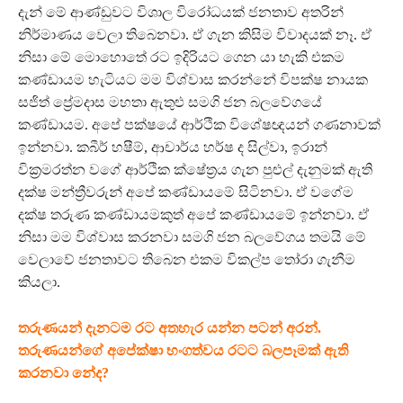
දැන් මේ ආණ්ඩුවට විශාල විරෝධයක් ජනතාව අතරින්
නිර්මාණය වෙලා තිබෙනවා. ඒ ගැන කිසිම විවාදයක් නෑ. ඒ
නිසා මේ මොහොතේ රට ඉදිරියට ගෙන යා හැකි එකම
කණ්ඩායම හැටියට මම විශ්වාස කරන්නේ විපක්ෂ නායක
සජිත් ප්‍රේමදාස මහතා ඇතුළු සමගි ජන බලවේගයේ
කණ්ඩායම. අපේ පක්ෂයේ ආර්ථික විශේෂඥයන් ගණනාවක්
ඉන්නවා. කබීර් හෂීම්, ආචාර්ය හර්ෂ ද සිල්වා, ඉරාන්
වික්‍රමරත්න වගේ ආර්ථික ක්ෂේත්‍රය ගැන පුළුල් දැනුමක් ඇති
දක්ෂ මන්ත්‍රීවරුන් අපේ කණ්ඩායමේ සිටිනවා. ඒ වගේම
දක්ෂ තරුණ කණ්ඩායමකුත් අපේ කණ්ඩායමේ ඉන්නවා. ඒ
නිසා මම විශ්වාස කරනවා සමගි ජන බලවේගය තමයි මේ
වෙලාවේ ජනතාවට තිබෙන එකම විකල්ප තෝරා ගැනීම
කියලා.
තරුණයන් දැනටම රට අතහැර යන්න පටන් අරන්.
තරුණයන්ගේ අපේක්ෂා භංගත්වය රටට බලපෑමක් ඇති
කරනවා නේද?