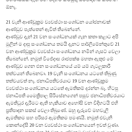
ඕනෑ.
21 වැනි ආණ්ඩුක්‍රම ව්‍යවස්ථා සංශෝධන යෝජනාවක්
ආණ්ඩුව පැත්තෙන් ඇවිත් තිබෙන්නේ.
ආණ්ඩුව දැන් 21 වන සංශෝධනයක් ගැන කතා කළාට අපි
මුලින් ම දාපු සංශෝධනය තමයි දැනට පාර්ලිමේන්තුවේ 21
වන ආණ්ඩුක්‍රම ව්‍යවස්ථා සංශෝධනය නමින් ගැසට් වෙලා
තිබෙන්නේ. නමුත් විජේදාස රාජපක්ෂ මහතා ඇතුළු මේ
ආණ්ඩුව ගෙන එන සංශෝධනයේ යම් යම් ගැටලුකාරී
තත්වයන් තිබෙනවා. 19 වැනි සංශෝධනය යටතේ තිබුණු
තත්වයවත් නෑ. ජනාධිපතිවරයාට 19 වන ආණ්ඩුක්‍රම
ව්‍යවස්ථා සංශෝධනය යටතේ ඇමතිකම් දරන්න බෑ. හිටපු
ජනාධිපති මෛත්‍රීපාල සිරිසේනගෙන් පසුව ජනාධිපතිවරයාට
ඇමතිධුර දැරීමට ඇති හැකියාව අහෝසි වන විදිහටයි එහි
ප්‍රතිපාදන සකස් වෙලා තිබුණේ. ඔහු දැරුවේ මහවැලි
ඇමතිකම සහ පරිසර ඇමතිකම පමණයි. නමුත් එවැනි
කොන්දේසි 20 වන ව්‍යවස්ථා සංශෝධනයෙන් ඉවත් වුණා.