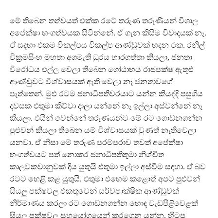
මේ තිබෙන තත්වයත් එක්ක රටේ තරුණ තරුණියන් විශාල
අපේක්ෂා භංගත්වයක සිටින්නේ. ඒ ගැන කිසිම විවාදයක් නෑ.
ඒ සඳහා එකම විකල්පය විකල්ප ආණ්ඩුවක් හදන එක. රනිල්
වික්‍රමසිංහ මහතා අගමැති ධුරය භාරගත්තා කියලා, ජනතා
විරෝධය එල්ල වෙලා තිබෙන ගෝඨාභය රාජපක්ෂ ඇතුළු
ආණ්ඩුවට විශ්වාසයක් ඇති වෙලා නෑ ජනතාවගේ
පැත්තෙන්. මුළු රටම ජනාධිපතිවරයාට යන්න කියද්දි පසුගිය
දවසක එතුමා කිව්වා දාලා යන්නේ නෑ ඉල්ලා අස්වන්නේ නෑ
කියලා. එයින් වෙන්නේ තරුණයන්ට මේ රට ගොඩනගන්න
පුළුවන් කියලා තිබෙන යම් විශ්වාසයක් වුණත් නැතිවෙලා
යනවා. ඒ නිසා මේ තරුණ පරම්පරාව තවත් අපේක්ෂා
භංගත්වයට පත් නොකර ජනාධිපතිතුමා නිශ්චිත
කාලවකවානුවක් දිය යුතුයි එතුමා ඉල්ලා අස්වීම සඳහා. ඒ බව
රටට හෙළි කළ යුතුයි. එතුමා එහෙම කළොත් අපට පුළුවන්
සියලු පක්ෂවල එකතුවෙන් සර්වපාක්ෂික ආණ්ඩුවක්
නිර්මාණය කරලා රට ගොඩනගන්න හොඳ වැඩපිළිවෙළක්
සියලු පක්ෂවල සහයෝගයෙන් කරගෙන යන්න. හිටපු