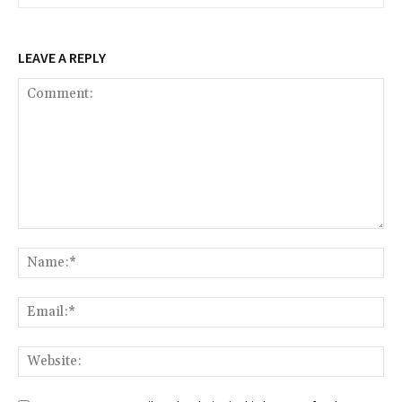
LEAVE A REPLY
Comment:
Na
Ema
Web