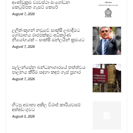
ආණ්ඩුක්‍රම ව්‍යවස්ථා සංශෝධන
කෙටුම්පත ගැසට් කෙරේ
August 7, 2026
ලලිත්-කූගන් නඩුවේ සාක්ෂි ලබාදීමට
ගෝඨාභය රාජපක්ෂට අධිකරණ
නියෝගයක් – සාක්ෂි ඔන්ලයින් ක්‍රමයට
August 7, 2026
පල්ලන්සේන බන්ධනාගාරයේ තත්ත්වය
පාලනය කිරීම සඳහා කඳුළු ගෑස් ප්‍රහාර
August 7, 2026
හිටපු අමාත්‍ය අකිල විරාජ් කාරියවසම්
අත්අඩංගුවට
August 5, 2026