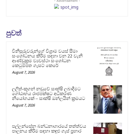
- Advertisement -
පුවත්
විනිසුරුවරුන්ගේ විශ්‍රාම වයස් සීමා
සංශෝධනය කිරීම සඳහා වන 22 වැනි
ආණ්ඩුක්‍රම ව්‍යවස්ථා සංශෝධන
කෙටුම්පත ගැසට් කෙරේ
August 7, 2026
ලලිත්-කූගන් නඩුවේ සාක්ෂි ලබාදීමට
ගෝඨාභය රාජපක්ෂට අධිකරණ
නියෝගයක් – සාක්ෂි ඔන්ලයින් ක්‍රමයට
August 7, 2026
පල්ලන්සේන බන්ධනාගාරයේ තත්ත්වය
පාලනය කිරීම සඳහා කඳුළු ගෑස් ප්‍රහාර