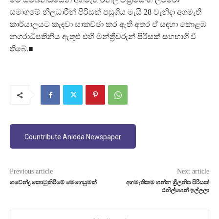
සමාගමේ නිලධාරීන් පිරිසක් පසුගිය මැයි 28 වැනිදා අගමැති
කාර්යාලයට කැඳවා සාකච්ඡා කර ඇති අතර ඒ සඳහා කොළඹ
නගරාධිපතිනිය ඇතුළු එහි මන්ත්‍රීවරුන් පිරිසක් සහභාගි වී
තිබේ.■
Countribute Anidda Newspaper
Previous article
Next article
ශවේන්ද්‍ර කොටුකිරීමේ මෙහෙයුමක්
අගමැතිකම ගන්න ශ්‍රීලනිප පිරිසක්
රනිල්ගෙන් ඉල්ලලා