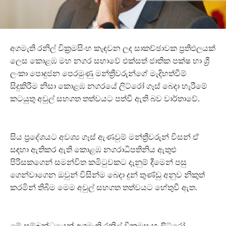
අගමැති රනිල් වික්‍රමසිංහ කැඳවන ලද සාකච්ඡාවක ප්‍රතිඵලයක්
ලෙස කොළඹ මහ නගර සභාවේ එක්සත් ජාතික පක්ෂ හා ශ්‍රී
ලංකා පොදුජන පෙරමුණු මන්ත්‍රීවරුන්ගේ මැදිහත්වීම්
සිදුකිරීම නිසා කොළඹ නගරයේ ලිට්රෝ ගෑස් බෙදා හැරීමේ
කටයුතු අවුල් සහගත තත්වයට පත්වී ඇති බව වාර්තාවේ.
සිය ප්‍රදේශයට අවශ්‍ය ගෑස් ඇණවුම් මන්ත්‍රීවරුන් විසන් ඒ
සඳහා ඇතිකර ඇති කොළඹ නගරාධිපතිනිය ඇතුළු
පිරිසකගෙන් සමන්විත කමිටුවකට දැනුම් දීමෙන් පසු
ගෙන්වාගෙන ඔවුන් විසින්ම බෙදා දුන් තුණ්ඩු අනුව නිකුත්
කරමින් තිබීම මෙම අවුල් සහගත තත්වයට හේතුවී ඇත.
මේ සම්බන්ධයෙන් අගමැති රනිල් වික්‍රමසංහ ලිට්රෝ