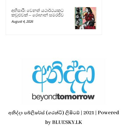
අභිසාරී: වෙනත් යථාර්ථයකට
කවුළුවක් – රොහාන් සමරජීව
August 4, 2026
අනිද්දා පබ්ලිෂර්ස් (ගරන්ටි) ලිමිටඞ් | 2021 | Powered
by BLUESKY.LK