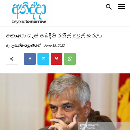
කොළඹ ගෑස් බෙදීම රනිල් අවුල් කරලා
June 15, 2022
By
ලසන්ත රුහුණගේ