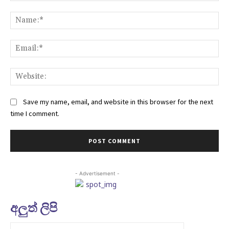
Comment:
Na
Ema
Web
Save my name, email, and website in this browser for the next
time I comment.
- Advertisement -
අලුත් ලිපි