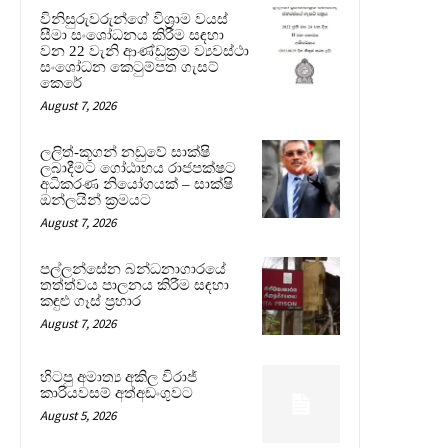
විනිසුරුවරුන්ගේ විශ්‍රාම වයස්
සීමා සංශෝධනය කිරීම සඳහා
වන 22 වැනි ආණ්ඩුක්‍රම ව්‍යවස්ථා
සංශෝධන කෙටුම්පත ගැසට්
කෙරේ
August 7, 2026
ලලිත්-කූගන් නඩුවේ සාක්ෂි
ලබාදීමට ගෝඨාභය රාජපක්ෂට
අධිකරණ නියෝගයක් – සාක්ෂි
ඔන්ලයින් ක්‍රමයට
August 7, 2026
පල්ලන්සේන බන්ධනාගාරයේ
තත්ත්වය පාලනය කිරීම සඳහා
කඳුළු ගෑස් ප්‍රහාර
August 7, 2026
හිටපු අමාත්‍ය අකිල විරාජ්
කාරියවසම් අත්අඩංගුවට
August 5, 2026