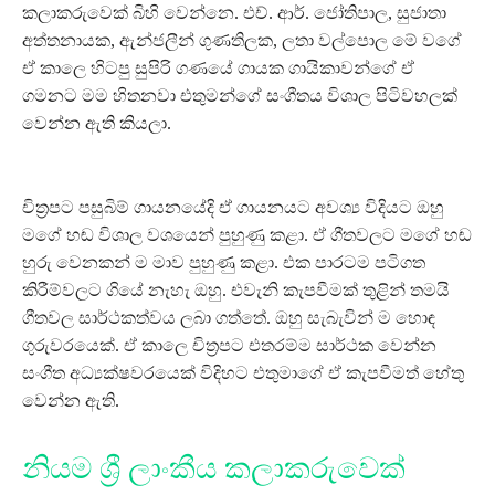
කලාකරුවෙක් බිහි වෙන්නෙ. එච්. ආර්. ජෝතිපාල, සුජාතා
අත්තනායක, ඇන්ජලීන් ගුණතිලක, ලතා වල්පොල මේ වගේ
ඒ කාලෙ හිටපු සුපිරි ගණයේ ගායක ගායිකාවන්ගේ ඒ
ගමනට මම හිතනවා එතුමන්ගේ සංගීතය විශාල පිටිවහලක්
වෙන්න ඇති කියලා.
චිත්‍රපට පසුබිම් ගායනයේදි ඒ ගායනයට අවශ්‍ය විදියට ඔහු
මගේ හඬ විශාල වශයෙන් පුහුණු කළා. ඒ ගීතවලට මගේ හඬ
හුරු වෙනකන් ම මාව පුහුණු කළා. එක පාරටම පටිගත
කිරීම්වලට ගියේ නැහැ ඔහු. එවැනි කැපවීමක් තුළින් තමයි
ගීතවල සාර්ථකත්වය ලබා ගත්තේ. ඔහු සැබැවින් ම හොඳ
ගුරුවරයෙක්. ඒ කාලෙ චිත්‍රපට එතරම්ම සාර්ථක වෙන්න
සංගීත අධ්‍යක්ෂවරයෙක් විදිහට එතුමාගේ ඒ කැපවීමත් හේතු
වෙන්න ඇති.
නියම ශ්‍රී ලාංකීය කලාකරුවෙක්