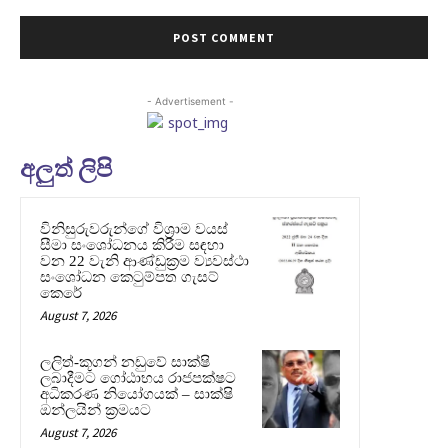
- Advertisement -
අලුත් ලිපි
විනිසුරුවරුන්ගේ විශ්‍රාම වයස්
සීමා සංශෝධනය කිරීම සඳහා
වන 22 වැනි ආණ්ඩුක්‍රම ව්‍යවස්ථා
සංශෝධන කෙටුම්පත ගැසට්
කෙරේ
August 7, 2026
ලලිත්-කූගන් නඩුවේ සාක්ෂි
ලබාදීමට ගෝඨාභය රාජපක්ෂට
අධිකරණ නියෝගයක් – සාක්ෂි
ඔන්ලයින් ක්‍රමයට
August 7, 2026