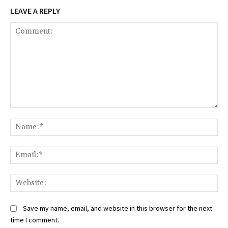
LEAVE A REPLY
Comment:
Na
Ema
Web
Save my name, email, and website in this browser for the next
time I comment.