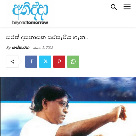
සරත් දසනායක සරසැරිය ගැන..
June 1, 2022
By
සංස්කාරක