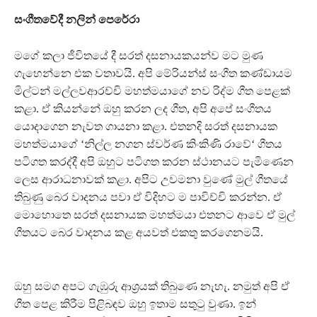
සංගීතවේදී නලින් පෙරේරා
මගේ කලා ජීවිතයේ දී සරත් දසනායකයන්ව මට මුණ
ගැහෙන්නෙ එක වතාවයි. අපි මේරියන්ස් සංගීත කණ්ඩායම
මිල්ටන් මල්ලවආරච්චි මහත්මයාගේ නව රිද්ම ගීත පෙළක්
කළා. ඒ කියන්නේ ඔහු කරන ලද ගීත, අපි අපේ සංගීතය
යොදාගෙන නැවත ගායනා කළා. එතනදි සරත් දසනායක
මහත්මයාගේ ‘නිල්ල නගන ස්වර්ණ කිංකිණි රාවේ‘ ගීතය
පටිගත කරද්දී අපි ඔහුට පටිගත කරන ස්ථානයට පැමිණෙන
ලෙස ආරාධනාවක් කළා. අපිට උවමනා වුණේ මුල් ගීතයේ
තිබුණු බෙර වාදනය පවා ඒ විදිහට ම පාවිච්චි කරන්න. ඒ
මොහොතෙ සරත් දසනායක මහත්මයා එතනට ආවෙ ඒ මුල්
ගීතයට බෙර වාදනය කළ අයවත් එකතු කරගෙනමයි.
ඔහු සමග අපට ගැඹුරු ආශ්‍රයක් තිබුණෙ නැහැ. නමුත් අපි ඒ
ගීත පෙළ කිරීම පිළිබඳව ඔහු ඉතාම සතුටු වුණා. ඉන්