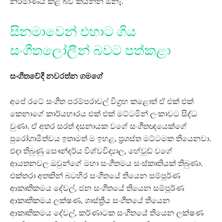
නිර්මාණය කළ බව කියන්න ඕනෑ.
සිනමාවෙන් එහාට ගිය
සංගීතලෝලීන් බවට පත්කළා
සංගීතවේදී නවරත්න ගමගේ
අපේ රටේ සංගීත පරම්පරාවල් විග්‍රහ කළොත් ඒ එක් එක්
කෙනාගේ කාර්යභාරය එක් එක් මට්ටමින් ලංකාවට සිද්ධ
වුණා. ඒ අතර සරත් දසනායක වගේ සංගීතඥයෙක්ගේ
පුරෝගාමීත්වය ඉතාමත් ම ඉහළ, ප්‍රශස්ත මට්ටමක තියෙනවා.
එදා තිබුණු සෞන්දර්ය විශ්වවිද්‍යාල, හේවුඩ් වගේ
ආයතනවල ඔවුන්ගේ මහා සංගීතමය සංස්කෘතියක් තිබුණා.
එක්තරා අතකින් බටහිර සංගීතයේ තියෙන සම්පූර්ණ
ආකෘතිකමය දේවල්, ජන සංගීතයේ තියෙන සම්පූර්ණ
ආකෘතිකමය ලක්ෂණ, ශාස්ත්‍රීය සංගීතයේ තියෙන
ආකෘතිකමය දේවල්, කර්ණාටක සංගීතයේ තියෙන ලක්ෂණ