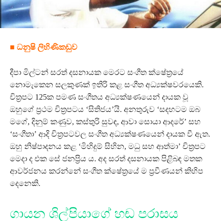
■ ධනුෂි ලිහිණිකඩුව
දීපා මිල්ටන් සරත් දසනායක මෙරට සංගීත ක්ෂේත්‍රයේ
නොමැකෙන සලකුණක් ඉතිරි කළ සංගීත අධ්‍යක්ෂවරයෙකි.
චිත්‍රපට 125ක පමණ සංගීතය අධ්‍යක්ෂණයෙන් දායක වූ
ඔහුගේ ප්‍රථම චිත්‍රපටය ‘සිතිජය’යි. අනතුරුව ‘සදහටම ඔබ
මගේ, දිනුම් කණුව, කස්තුරි සුවඳ, ආවා සොයා ආදරේ’ සහ
‘සංගීතා’ ආදි චිත්‍රපටවල සංගීත අධ්‍යක්ෂණයෙන් දායක වී ඇත.
ඔහු නිෂ්පාදනය කළ ‘මිහිදුම් සිහින, මධු සහ ආත්මා’ චිත්‍රපට
මෙදා ද එක සේ ජනප්‍රිය ය. අද සරත් දසනායක පිළිබඳ මතක
ආවර්ජනය කරන්නේ සංගීත ක්ෂේත්‍රයේ ම ප්‍රවීණයන් කිහිප
දෙනෙකි.
ගායන ශිල්පියාගේ හඬ පරාසය