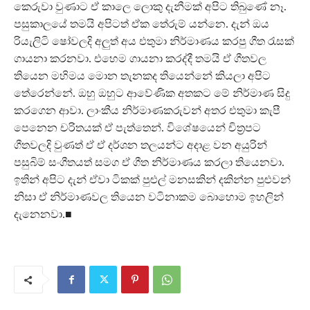
කෙරුවා වුණාට ඒ කාලෙ ලොකු දැනීමක් අපිට තිබුණේ නෑ.
පසුකාලයේ තමයි අපිටත් ඒක තේරුම් යන්නෙ. දැන් ඔය
රියැලිටි ෂෝවලදි අලුත් අය එතුමා නිර්මාණය කරපු ගීත රැසක්
ගායනා කරනවා. එහෙම ගායනා කරද්දී තමයි ඒ ගීතවල
තියෙන මහිමය මොන තැනකද තියෙන්නේ කියලා අපිට
තේරෙන්නේ. ඔහු ඔහුට ආවේණික අතකට මේ නිර්මාණ සිදු
කරගෙන ආවා. ලාංකීය නිර්මාණකරුවන් අතර එතුමා කැපී
පෙනෙන චරිතයක් ඒ පැත්තෙන්. විශේෂයෙන් චිත්‍රපට
ගීතවලදි වුණත් ඒ ඒ දර්ශන තලයන්ට අදාළ වන අයුරින්
පසුබිම් සංගීතයත් සමග ඒ ගීත නිර්මාණය කරලා තියෙනවා.
ඉතින් අපිට දැන් ඒවා ටිකක් පුළුල් මනසකින් දකින්න පුළුවන්
නිසා ඒ නිර්මාණවල තියෙන වටිනාකම බොහොම ඉහලින්
දැනෙනවා.■