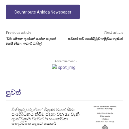
Countribute Anidda Newspaper
Previous article
Next article
‘මම මෙතන ඉන්නේ යන්න තැනක්
සමහර කවි පාරේදී වුව හමුවිය හැකිය!
නැති නිසා’: ෆහාඩ් ෆාසිල්
- Advertisement -
පුවත්
විනිසුරුවරුන්ගේ විශ්‍රාම වයස් සීමා
සංශෝධනය කිරීම සඳහා වන 22 වැනි
ආණ්ඩුක්‍රම ව්‍යවස්ථා සංශෝධන
කෙටුම්පත ගැසට් කෙරේ