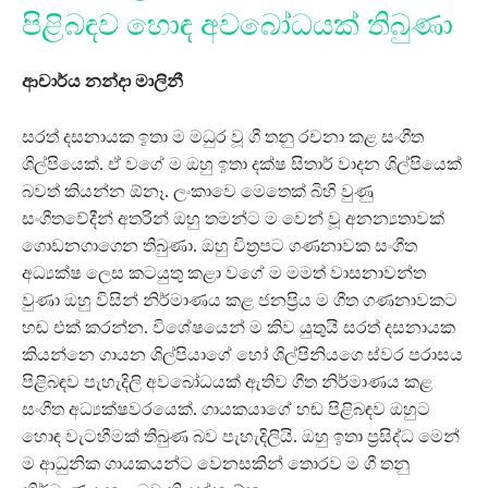
පිළිබඳව හොඳ අවබෝධයක් තිබුණා
ආචාර්ය නන්දා මාලිනී
සරත් දසනායක ඉතා ම මධුර වූ ගී තනු රචනා කළ සංගීත
ශිල්පියෙක්. ඒ වගේ ම ඔහු ඉතා දක්ෂ සිතාර් වාදන ශිල්පියෙක්
බවත් කියන්න ඕනෑ. ලංකාවෙ මෙතෙක් බිහි වුණු
සංගීතවේදීන් අතරින් ඔහු තමන්ට ම වෙන් වූ අනන්‍යතාවක්
ගොඩනගාගෙන තිබුණා. ඔහු චිත්‍රපට ගණනාවක සංගීත
අධ්‍යක්ෂ ලෙස කටයුතු කළා වගේ ම මමත් වාසනාවන්ත
වුණා ඔහු විසින් නිර්මාණය කළ ජනප්‍රිය ම ගීත ගණනාවකට
හඬ එක් කරන්න. විශේෂයෙන් ම කිව යුතුයි සරත් දසනායක
කියන්නෙ ගායන ශිල්පියාගේ හෝ ශිල්පිනියගෙ ස්වර පරාසය
පිළිබඳව පැහැදිලි අවබෝධයක් ඇතිව ගීත නිර්මාණය කළ
සංගීත අධ්‍යක්ෂවරයෙක්. ගායකයාගේ හඬ පිළිබඳව ඔහුට
හොඳ වැටහීමක් තිබුණ බව පැහැදිලියි. ඔහු ඉතා ප්‍රසිද්ධ මෙන්
ම ආධුනික ගායකයන්ට වෙනසකින් තොරව ම ගී තනු