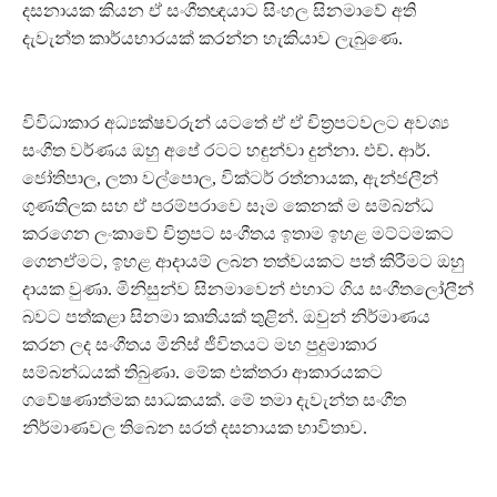
දසනායක කියන ඒ සංගීතඥයාට සිංහල සිනමාවේ අති
දැවැන්ත කාර්යභාරයක් කරන්න හැකියාව ලැබුණෙ.
විවිධාකාර අධ්‍යක්ෂවරුන් යටතේ ඒ ඒ චිත්‍රපටවලට අවශ්‍ය
සංගීත වර්ණය ඔහු අපේ රටට හඳුන්වා දුන්නා. එච්. ආර්.
ජෝතිපාල, ලතා වල්පොල, වික්ටර් රත්නායක, ඇන්ජලීන්
ගුණතිලක සහ ඒ පරම්පරාවෙ සෑම කෙනක් ම සම්බන්ධ
කරගෙන ලංකාවේ චිත්‍රපට සංගීතය ඉතාම ඉහළ මට්ටමකට
ගෙනඒමට, ඉහළ ආදායම් ලබන තත්වයකට පත් කිරීමට ඔහු
දායක වුණා. මිනිසුන්ව සිනමාවෙන් එහාට ගිය සංගීතලෝලීන්
බවට පත්කළා සිනමා කෘතියක් තුළින්. ඔවුන් නිර්මාණය
කරන ලද සංගීතය මිනිස් ජීවිතයට මහ පුදුමාකාර
සම්බන්ධයක් තිබුණා. මේක එක්තරා ආකාරයකට
ගවේෂණාත්මක සාධකයක්. මේ තමා දැවැන්ත සංගීත
නිර්මාණවල තිබෙන සරත් දසනායක භාවිතාව.