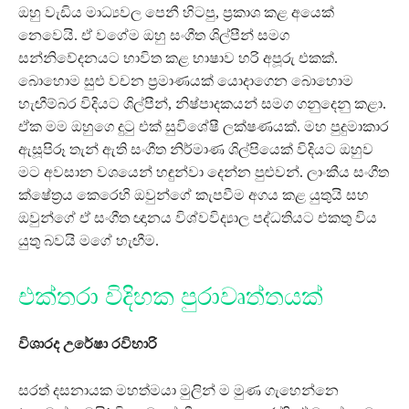
ඔහු වැඩිය මාධ්‍යවල පෙනී හිටපු, ප්‍රකාශ කළ අයෙක්
නෙවෙයි. ඒ වගේම ඔහු සංගීත ශිල්පීන් සමග
සන්නිවේදනයට භාවිත කළ භාෂාව හරි අපූරු එකක්.
බොහොම සුළු වචන ප්‍රමාණයක් යොදාගෙන බොහොම
හැඟීම්බර විදියට ශිල්පීන්, නිෂ්පාදකයන් සමග ගනුදෙනු කළා.
ඒක මම ඔහුගෙ දුටු එක් සුවිශේෂී ලක්ෂණයක්. මහ පුදුමාකාර
ඇසූපිරූ තැන් ඇති සංගීත නිර්මාණ ශිල්පියෙක් විදියට ඔහුව
මට අවසාන වශයෙන් හඳුන්වා දෙන්න පුළුවන්. ලාංකීය සංගීත
ක්ෂේත්‍රය කෙරෙහි ඔවුන්ගේ කැපවීම අගය කළ යුතුයි සහ
ඔවුන්ගේ ඒ සංගීත ඥානය විශ්වවිද්‍යාල පද්ධතියට එකතු විය
යුතු බවයි මගේ හැඟීම.
එක්තරා විදිහක පුරාවෘත්තයක්
විශාරද උරේෂා රවිහාරි
සරත් දසනායක මහත්මයා මුලින් ම මුණ ගැහෙන්නෙ