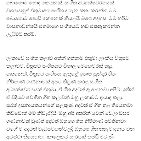
බොහොම හොඳ කෙනෙක්. සංගීත අධ්‍යක්ෂවරයෙක්
වශයෙනුත් එතුමාගෙ සංගීතය ගැන කතා කරන්න මම
බොහොම පොඩි කෙනෙක් කියලයි මගෙ අදහස. මම හරිම
වාසනාවන්තයි එතුමාගෙ සංගීතයට හඬ එකතු කරන්න
ලැබීමට තරම්.
ලංකාවෙ සංගීත කලාව අතින් ගත්තාම එතුමා ලාංකීය චිත්‍රපට
කලාවට, චිත්‍රපට සංගීතයට විශාල මෙහෙවරක් කළ
කෙනෙක්. චිත්‍රපට සංගීතය ඇතුළේ ඉතාම සුන්දර ගීත
නිර්මාණ ගණනාවක් අපට තිළිණ කරපු සංගීත
අධ්‍යක්ෂවරයෙක් එතුමා. ඒ ගීත අදටත් ඇහෙනවා අපිට. ඉතින්
ඒ විදියට පවතින ගීත කලාවක් ඔහු ලංකාවට දායාද කළා.
සරත් දසනායකයන්ගේ සලකුණ අදටත් ඒ ගීත තුළ තියෙනවා
කිව්වොත් මම නිවැරදියි. ඔහු අපි අතරින් වෙන් වෙලා වසර
ගණනාවක් වුණත් අදටත් ඔහුගෙ ගීත නිර්මාණ පවතිනවා
වගේ ම අදටත් වැඩසටහන්වලදි ඔහුගෙ ගීත තනු වාදනය වන
අවස්ථා තියෙනවා. කාලෙකට සැරයක් තමයි එවැනි