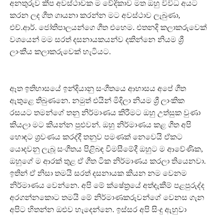
අනතුරුව කීප අවස්ථාවක ම වේදිකාව මත ඔහු විවිධ අයට
කරන ලද ගීත ගායනා කරන්න මට අවස්ථාව ලැබුණා,
එච්.ආර්. ජෝතිපාලයන්ගෙ ගීත එහෙම. එතනදි කලාකරුවෙක්
වශයෙන් මම සරත් දසනායකයන්ව දකින්නෙ නියම ශ්‍රී
ලාංකීය කලාකරුවෙක් හැටියට.
ඈත ඉතිහාසයේ ඉන්දියානු සංගීතයෙ ආභාසය අපේ ගීත
ඇතුළෙ තිබුණනෙ. නමුත් එයින් මිදිලා නියම ශ්‍රී ලාංකික
රසයට තමන්ගේ තනු නිර්මාණය කිරීමට ඔහු උත්සුක වුණා
කියලා මට කියන්න පුළුවන්. ඔහු නිර්මාණය කළ ගීත අපි
හොඳට ශ්‍රවණය කරද්දී තනුව පමණක් නෙවෙයි ඒකට
යොදවනු ලැබූ සංගීතය පිළිබඳ විමසීමේදී ඔහුට ම ආවේණික,
ඔහුගේ ම ආරක් තුළ ඒ ගීත ටික නිර්මාණය කරලා තියෙනවා.
ඉතින් ඒ නිසා තමයි සරත් දසනායක කියන නම වෙනම
නිර්මාණය වෙන්නෙ. අපි මේ ක්ෂේත්‍රයේ අත්දැකීම් පළපුරුද්ද
අරගන්නකොට තමයි මේ නිර්මාණකරුවන්ගේ වෙනස ගැන
අපිට හිතන්න ඔළුව හැදෙන්නෙ. ඉස්සර අපි සිංදු ඇහුවා