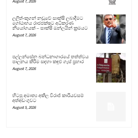
August 7, 2026
ලලිත්-කූගන් නඩුවේ සාක්ෂි ලබාදීමට
ගෝඨාභය රාජපක්ෂට අධිකරණ
නියෝගයක් – සාක්ෂි ඔන්ලයින් ක්‍රමයට
August 7, 2026
පල්ලන්සේන බන්ධනාගාරයේ තත්ත්වය
පාලනය කිරීම සඳහා කඳුළු ගෑස් ප්‍රහාර
August 7, 2026
හිටපු අමාත්‍ය අකිල විරාජ් කාරියවසම්
අත්අඩංගුවට
August 5, 2026