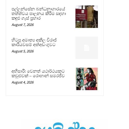
පල්ලන්සේන බන්ධනාගාරයේ
තත්ත්වය පාලනය කිරීම සඳහා
කඳුළු ගෑස් ප්‍රහාර
August 7, 2026
හිටපු අමාත්‍ය අකිල විරාජ්
කාරියවසම් අත්අඩංගුවට
August 5, 2026
අභිසාරී: වෙනත් යථාර්ථයකට
කවුළුවක් – රොහාන් සමරජීව
August 4, 2026