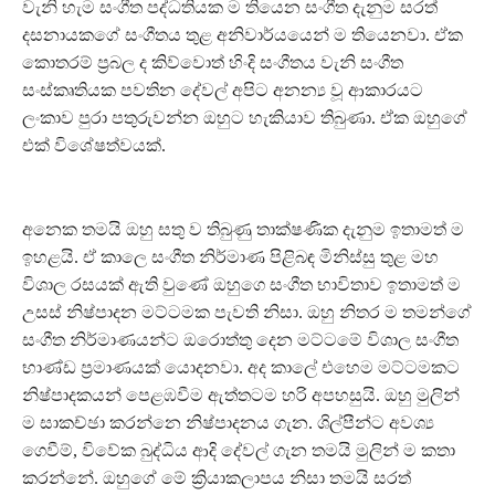
වැනි හැම සංගීත පද්ධතියක ම තියෙන සංගීත දැනුම සරත්
දසනායකගේ සංගීතය තුළ අනිවාර්යයෙන් ම තියෙනවා. ඒක
කොතරම් ප්‍රබල ද කිව්වොත් හිංදි සංගීතය වැනි සංගීත
සංස්කෘතියක පවතින දේවල් අපිට අනන්‍ය වූ ආකාරයට
ලංකාව පුරා පතුරුවන්න ඔහුට හැකියාව තිබුණා. ඒක ඔහුගේ
එක් විශේෂත්වයක්.
අනෙක තමයි ඔහු සතු ව තිබුණු තාක්ෂණික දැනුම ඉතාමත් ම
ඉහළයි. ඒ කාලෙ සංගීත නිර්මාණ පිළිබඳ මිනිස්සු තුළ මහ
විශාල රසයක් ඇති වුණේ ඔහුගෙ සංගීත භාවිතාව ඉතාමත් ම
උසස් නිෂ්පාදන මට්ටමක පැවති නිසා. ඔහු නිතර ම තමන්ගේ
සංගීත නිර්මාණයන්ට ඔරොත්තු දෙන මට්ටමේ විශාල සංගීත
භාණ්ඩ ප්‍රමාණයක් යොදනවා. අද කාලේ එහෙම මට්ටමකට
නිෂ්පාදකයන් පෙළඹවීම ඇත්තටම හරි අපහසුයි. ඔහු මුලින්
ම සාකච්ඡා කරන්නෙ නිෂ්පාදනය ගැන. ශිල්පීන්ට අවශ්‍ය
ගෙවීම්, විවේක බුද්ධිය ආදි දේවල් ගැන තමයි මුලින් ම කතා
කරන්නේ. ඔහුගේ මේ ක්‍රියාකලාපය නිසා තමයි සරත්