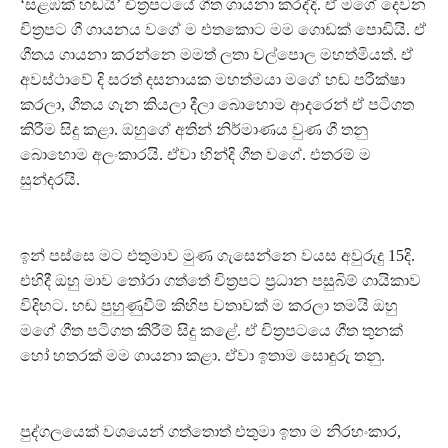
‘සළඹක් හඬයි’ චිත්‍රපටයේ ගීත ගායනා කරද්දි. ඒ මගේ දෙවන
චිත්‍රපට ගී ගායනය වගේ ම එතකොට මම ගොඩක් පොඩියි. ඒ
ගීතය ගායනා කරන්නෙ මමත් ලතා වල්පොල මහත්මියත්. ඒ
අවස්ථාවේ දි සරත් දසනායක මහත්මයා මගේ හඬ පරීක්ෂා
කරලා, ගීතය ගැන කියලා දීලා බොහොම ආදරෙන් ඒ පටිගත
කිරීම සිදු කළා. ඔහුගේ අතින් නිර්මාණය වුණ ගී තනු
බොහොම අලංකාරයි. ඒවා හින්දි ගීත වගේ. එතරම් ම
සුන්දරයි.
ඉන් පස්සෙ මට එතුමාව මුණ ගැසෙන්නෙ වයස අවුරුදු 15දි.
එහිදී ඔහු මාව තෝරා ගත්තේ චිත්‍රපට ප්‍රධාන පසුබිම් ගායිකාව
විදිහට. හඬ පුහුණුවීම් කිහිප වතාවක් ම කරලා තමයි ඔහු
මගේ ගීත පටිගත කිරීම් සිදු කළේ. ඒ චිත්‍රපටයෙ ගීත තුනක්
හෝ හතරක් මම ගායනා කළා. ඒවා ඉතාම සොඳුරු තනු.
පුද්ගලයෙක් වශයෙන් ගත්තොත් එතුමා ඉතා ම නිරහංකාර,