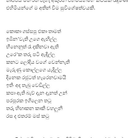
තාප්පය මත රත් පැහැ අකුරින් එහිමියන්ගේ කවියක් රැඳුණේ
එහිමියන්ගේ ම අතින් වීම සුවිශේෂත්වයකි.
කොකා ගස්සපු එකා තාමත්
ඉඹින’වැති උගෙ ඇඟිල්ල
හීනෙනුත් රෑ දකිනවා ඇති
උරෙ’ක තරු පටි ඇඳිල්ල
කනට ලෝදිය වගේ වෙන්නැති
මැරුණු කොල්ලගෙ යැදිල්ල
දිනෙක රජුටත් හැරෙනවාමයි
ඉතිං අද තැබු වෙඩිල්ල
කපා ඇති බැව් දැන දැනත් උන්
පරපුරක ඉගිලෙන තටූ
තරු හිඟාකන කාකි වහලුනි
රස ද එතරම් මස් කටු