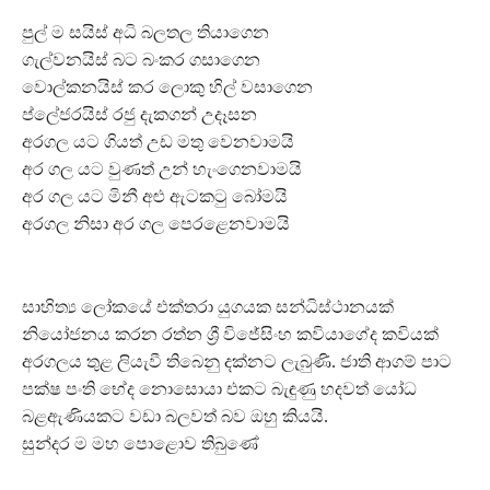
පුල් ම සයිස් අධි බලතල තියාගෙන
ගැල්වනයිස් බට බංකර ගසාගෙන
වොල්කනයිස් කර ලොකු හිල් වසාගෙන
ප්ලේජරයිස් රජු දැකගන් උදෑසන
අරගල යට ගියත් උඩ මතු වෙනවාමයි
අර ගල යට වුණත් උන් හැංගෙනවාමයි
අර ගල යට මිනී අළු ඇටකටු බෝමයි
අරගල නිසා අර ගල පෙරළෙනවාමයි
සාහිත්‍ය ලෝකයේ එක්තරා යුගයක සන්ධිස්ථානයක්
නියෝජනය කරන රත්න ශ්‍රී විජේසිංහ කවියාගේද කවියක්
අරගලය තුළ ලියැවී තිබෙනු දක්නට ලැබුණි. ජාති ආගම් පාට
පක්ෂ පංති භේද නොසොයා එකට බැඳුණු හදවත් යෝධ
බළඇණියකට වඩා බලවත් බව ඔහු කියයි.
සුන්දර ම මහ පොළොව තිබුණේ