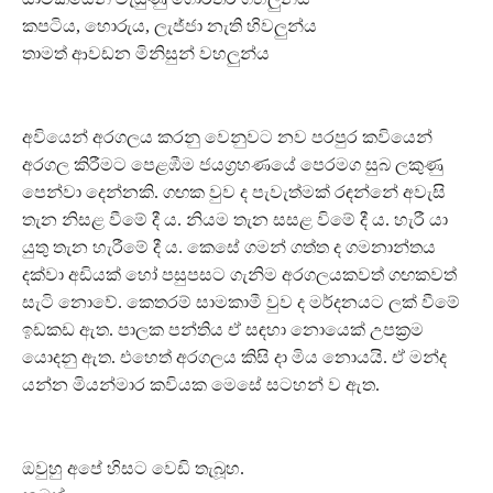
කපටිය, හොරුය, ලැජ්ජා නැති හිවලුන්ය
තාමත් ආවඩන මිනිසුන් වහලුන්ය
අවියෙන් අරගලය කරනු වෙනුවට නව පරපුර කවියෙන්
අරගල කිරීමට පෙළඹීම ජයග්‍රහණයේ පෙරමග සුබ ලකුණු
පෙන්වා දෙන්නකි. ගඟක වුව ද පැවැත්මක් රඳන්නේ අවැසි
තැන නිසළ වීමේ දී ය. නියම තැන සසළ විමේ දී ය. හැරී යා
යුතු තැන හැරීමේ දී ය. කෙසේ ගමන් ගත්ත ද ගමනාන්තය
දක්වා අඩියක් හෝ පසුපසට ගැනිම අරගලයකවත් ගඟකවත්
සැටි නොවේ. කෙතරම් සාමකාමී වුව ද මර්දනයට ලක් වීමේ
ඉඩකඩ ඇත. පාලක පන්තිය ඒ සඳහා නොයෙක් උපක්‍රම
යොදනු ඇත. එහෙත් අරගලය කිසි දා මිය නොයයි. ඒ මන්ද
යන්න මියන්මාර කවියක මෙසේ සටහන් ව ඇත.
ඔවුහු අපේ හිසට වෙඩි තැබූහ.