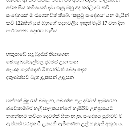
වෙත සිය කවියෙන් දමා ගැසූ ඔහු අද කරළියට කවි
සංදේශයක් ම රැගෙනවිත් තිබේ. ‘කපුටු සංදේශය‘ යන මැයින්
කවි 122කින් යුත් ඔහුගේ පද්‍යාවලිය ඉකුත් මැයි 17 වන දින
මාර්ගගතව දොරට වැඩීය.
හකුපාඩේ සුදු බුදුරැස් තියාගෙන
බොකු බඩවැල්වල දඩමස් උයා කන
ලොකු හැන්දෙන් මිතුරන්ටත් බෙදා දෙන
දකුණත්සව් බැහැදැකපන් උදෑසන
හක්කේ බුදු රැස් බබළන, බොක්ක තුළ දඩමස් ඇඹරෙන
ශ්වේතාම්බර හැඳි පාලකයන්ගේ හැසිරීම උත්ප්‍රාසයට
නගන්නට කවියා දෙවරක් සිතා නැත. සංදේශය පුරාවට ම
ඇත්තේ වරදකාරී ළයෙහි ඇමිණෙන උල් හැඩැති අකුරු ය.