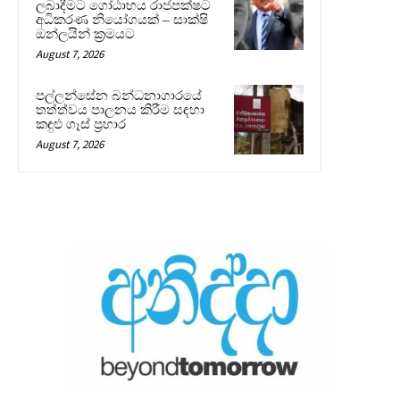
ලබාදීමට ගෝඨාභය රාජපක්ෂට
අධිකරණ නියෝගයක් – සාක්ෂි
ඔන්ලයින් ක්‍රමයට
August 7, 2026
පල්ලන්සේන බන්ධනාගාරයේ
තත්ත්වය පාලනය කිරීම සඳහා
කඳුළු ගෑස් ප්‍රහාර
August 7, 2026