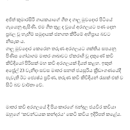
අජිත් කුමාරසිරි ගායකයාගේ ගීත ද ගාලු මුවදොර පිටියේ
ගැයෙනු ඇසිණි. එම ගීත තුළ ද වූයේ අරගලයට පණ දෙන
ප්‍රබල වූ හැඟීම් සමුදායක් ජනගත කිරීමේ අභිප්‍රාය බවට
නිසැක ය.
ගාලු මුවදොර කෙරෙන තරුණ අරගලයට ශක්තිය සපයනු
පිණිස ගෝඨාගම මාතර ශාඛාවට ඒකරාශි වූ දකුණේ කවි
කිවිඳියෝ පිරිසක් මහ කවි අරගලයක් දියත් කළහ. ඉකුත්
අප්‍රේල් 23 වැනිදා සවස මාතර සනත් ජයසූරිය ක්‍රීඩාංගණයේදී
පැවැති ඊට ජ්‍යෙෂ්ඨ ප්‍රවීණ, තරුණ කවි කිවිඳියන් රැසක් එක් ව
සිටි බව වාර්තා වේ.
මාතර කවි අරගලයේ දී පියංකාරගේ බන්දුල ජයවීර කවියා
ඔහුගේ ‘කවන්ධයක කන්දරය‘ කෙටි කවිය ඉදිරිපත් කළේය.