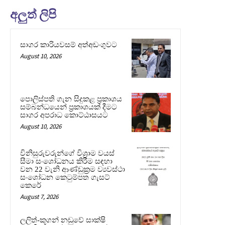
අලුත් ලිපි
සාගර කාරියවසම් අත්අඩංගුවට
August 10, 2026
පොලිස්පති ගැන සිදුකළ ප්‍රකාශය
සම්බන්ධයෙන් ප්‍රකාශයක් දීමට
සාගර අපරාධ කොට්ඨාසයට
August 10, 2026
විනිසුරුවරුන්ගේ විශ්‍රාම වයස්
සීමා සංශෝධනය කිරීම සඳහා
වන 22 වැනි ආණ්ඩුක්‍රම ව්‍යවස්ථා
සංශෝධන කෙටුම්පත ගැසට්
කෙරේ
August 7, 2026
ලලිත්-කූගන් නඩුවේ සාක්ෂි