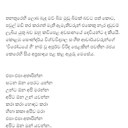
තනතුරෙහි ලොබ බැඳ මව් බිම මුඩු බිමක් බවට පත් කොට,
පවුල් මඩි තර කරගත් මැති ඇමැතිවරුන් එකෙකු නෑර දඬුවම්
ලැබිය යුතු බව ඔහු කවිපෙළ අවසානයේ දෙවියන්ට ද කියයි.
කොළඹ සෞන්දර්ය විශ්වවිද්‍යාල සංගීත ආචාර්යවරුන්ගේ
‘විරෝධයේ ගී’ නම් වූ අපූර්ව විරිදු පෙළකින් පවතින රජය
කෙරෙහි සිය අප්‍රසාදය පළ කළ අයුරු මෙසේය.
එපා එපා අතාරින්න
සටන ඕන පෙරට යන්න
උන්ට ඕන අපි මරන්න
අපිට ඕන උන් යවන්න
කරා කරා හොඳට කරා
හිඟා කකා අපිව මරා
එපා එපා අතාරින්න
අපිට ඕන මුන් යවන්න..