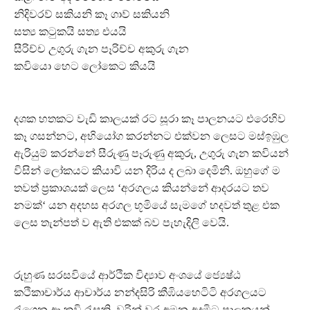
නිදිවරව් සකියනි කෑ ගාව් සකියනි
සත්‍ය කටුකයි සත්‍ය එයයි
සීරිච්ච උගුරු ගැන පෑරිච්ච අකුරු ගැන
කවියො හෙට ලෝකෙට කියයි
දශක හතකට වැඩි කාලයක් රට සූරා කෑ පාලනයට එරෙහිව
කෑ ගසන්නට, අභියෝග කරන්නට එක්වන ලෙසට මස්ඉඹුල
ඇරියුම් කරන්නේ සීරුණු පෑරුණු අකුරු, උගුරු ගැන කවියන්
විසින් ලෝකයට කියාවි යන දිරිය ද ලබා දෙමිනි. ඔහුගේ ම
තවත් ප්‍රකාශයක් ලෙස ‘අරගලය කියන්නේ ආදරයට තව
නමක්‘ යන අදහස අරගල භූමියේ සැමගේ හදවත් තුළ එක
ලෙස තැන්පත් ව ඇති එකක් බව පැහැදිලි වෙයි.
රුහුණ සරසවියේ ආර්ථික විද්‍යාව අංශයේ ජ්‍යෙෂ්ඨ
කථිකාචාර්ය ආචාර්ය නන්දසිරි කීඹියහෙටිටි අරගලයට
රැගෙන ආ කවි රැසකි. වරින් වර අමන අදමිටු පාලකයන්