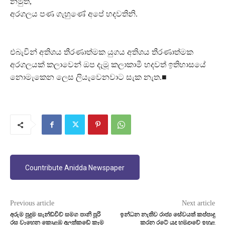
නමුත්,
අරගලය පණ ගැහුණේ අපේ හදවතිනි.
එබැවින් අතිශය තීරණාත්මක යුගය අතිශය තීරණාත්මක
අරගලයක් කලාවෙන් ඔප දැමූ කලාකාමී හදවත් ඉතිහාසයේ
නොමැකෙන ලෙස ලියැවෙනවාට සැක නැත.■
Countribute Anidda Newspaper
Previous article
Next article
අරුම පුදුම සැන්ඩ්විච් සමග පානි පූරි
ඉන්ධන නැතිව රාජ්‍ය සේවයත් කප්පාදු
රස වෑහෙන කොළඹ අලුත්කඩේ කෑම
කරන රටේ යුද හමුදාවේ ඉහළ