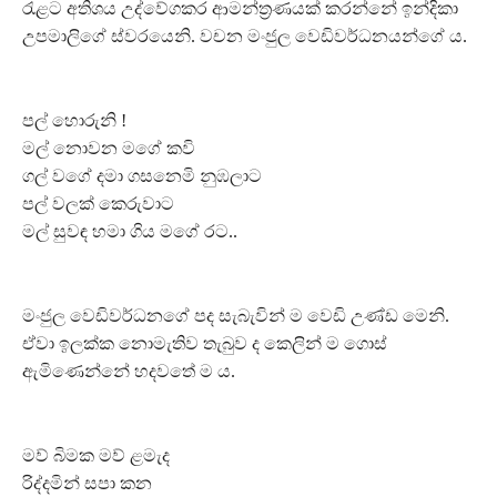
රැළට අතිශය උද්වේගකර ආමන්ත්‍රණයක් කරන්නේ ඉන්දිකා
උපමාලිගේ ස්වරයෙනි. වචන මංජුල වෙඩිවර්ධනයන්ගේ ය.
පල් හොරුනි !
මල් නොවන මගේ කවි
ගල් වගේ දමා ගසනෙමි නුඹලාට
පල් වලක් කෙරුවාට
මල් සුවඳ හමා ගිය මගේ රට..
මංජුල වෙඩිවර්ධනගේ පද සැබැවින් ම වෙඩි උණ්ඩ මෙනි.
ඒවා ඉලක්ක නොමැතිව තැබුව ද කෙලින් ම ගොස්
ඇමිණෙන්නේ හදවතේ ම ය.
මව් බිමක මව් ළමැද
රිද්දමින් සපා කන