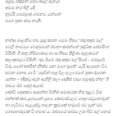
රුදුරු රකුසන් සෙවණැලි ඇහැරී
තවම නර බිලි යදී
නුඹයි පෙරමුණ ගමනට යන්නේ
මගෙ පුතා ණය නැතී..
නන්දා මාලනිය හඬ මුසු කරන මෙම ගීතය ‘රතු කඳුළු මල්‘
ටෙලි නාට්‍යය වෙනුවෙන් රචනා කරන්නේ බුද්ධික සේමසිංහ
විසිනි. ගී තනු නිර්මාණය හා සංගීතය තිළිණ රුහුණගේ
කලාකරුවා විසිනි. ‘දඩ බිමේ රතු කඳුළු මල් පිපේ – පරපුරේ
විරු යශෝ අතරින් නික්ම යන මගෙ පුතේ‘ යැයි ඇසෙන විට
සවන මනස යා වී ‘යදමින් බැඳ විලංගු ලා මගේ පුතා රැගෙන
යන්න – ඉඳිකටු ඇන ඇඟිලි තලා දෙතිස් වදය පමුණුවන්න‘ ගී
රාවය රැව් දෙනු ඇසේ.
කෝටි දෙකකට ආසන්න මිනිස් සමාජයක හිස් තුළට විස
එන්නත් කර යුගයෙන් යුගය කොටස්වලට බෙදා ඔවුනොවුන්
හා ගැටීමට සැලැස්වූ පාලන ක්‍රමයක් හමුවේ රට දැන් මඩ
ගොහොරුවක් වී හමාර ය. රාජ්‍යයේ සාරය උරා බිව් පල් හොර