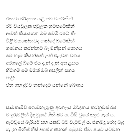
එනවා මර්දනය යළි තව වටේකින්
රට වියවුලක පවුලක හුටපටේකින්
ආවත් කියාගෙන මම වෙමි රටේ කිං
විළි වහගන්නවද නන්දේ බටේකින්
ගණනය කරන්නට බෑ මිනිසුන් තොගය
මේ හැම කියන්නේ උන් එළවන වගය
⁣අරගලේ බිමේ ජය දැන් දැන් අත ළඟය
හිටගමි මේ මමත් ඔබ අසලින් සගය
ප:ලි:
ජන ගඟ දුටුව නන්දෙට යන්නේ බොගය
සාමකාමීව ගොඩනැගුණු අරගලය මර්දනය කරනුවස් රජ
මැදුරුවලින් දිගු වූයේ ගිනි බට ය. විසි වූයේ කඳුළු ගෑස් ය.
ඇටවූයේ බැරියර් සහ යකඩ බට වැටවල් ය. එනමුදු රොද බැඳ
ගලන මිනිස් හිස් දහස් ගණනක් හමුවේ ඒවා පයට යටවන