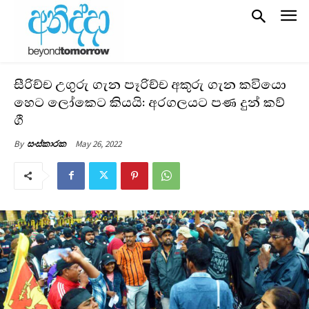
සීරිච්ච උගුරු ගැන පෑරිච්ච අකුරු ගැන කවියො
හෙට ලෝකෙට කියයි: අරගලයට පණ දුන් කව්
ගී
May 26, 2022
By
සංස්කාරක