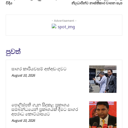
වීදිය
නිලධාරීන්ට නාස්තිකාර වාහන සැප
- Advertisement -
පුවත්
සාගර කාරියවසම් අත්අඩංගුවට
August 10, 2026
පොලිස්පති ගැන සිදුකළ ප්‍රකාශය
සම්බන්ධයෙන් ප්‍රකාශයක් දීමට සාගර
අපරාධ කොට්ඨාසයට
August 10, 2026