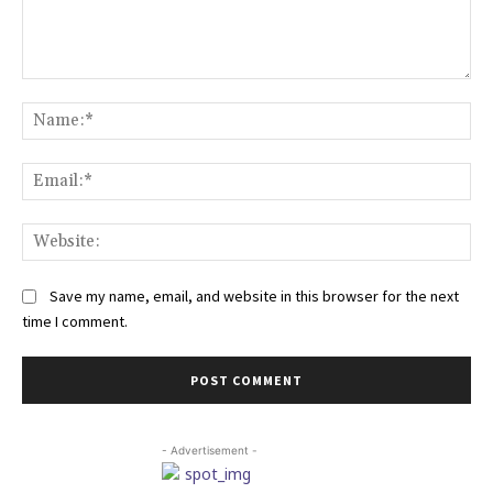
Comment:
Na
Ema
Web
Save my name, email, and website in this browser for the next
time I comment.
- Advertisement -