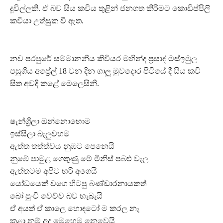
දූවිල්ලකි. ඒ බව සිය කවිය තුළින් ජනගත කිරීමට කොඩිප්පිලි
කවියා උත්සුක වී ඇත.
නව පරපුරේ සම්මානනීය කිවියර මහින්ද ප්‍රසාද් මස්ඉඹුල
පසුගිය අප්‍රේල් 18 වන දින ගාලු මුවදොර පිටියේ දී සිය කවි
සිත අවදි කළේ මෙලෙසිනි.
ෂැන්ග්‍රිලා ඔන්නොහොම
ඉස්සිලා බැලුවහම
ඇත්ත තත්ත්වය නුඹට පෙනෙයි
නුඹේ පාමුළ ගෙතුණු මේ මිනිස් පබළු වැල
ඇත්තටම අපිට හරි අගෙයි
යෝධයෙක් වගෙ හිටපු බණ්ඩාරනායකත්
බෝ පුංචි වෙච්ච බව හැබැයි
ඒ අයත් ඒ කාලෙ හොඳටෝ ම කරල නෑ
කළා නම් අද මෙහෙම නෙවෙයි