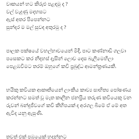
වෘකයන් හට කිරුළු පළඳමු ද ?
වල් වැදුණු මදහසට
ඇස් අතර පිපෙන්නට
සුන්දර ම මල් සුවඳ අතුරමු ද ?
පාලක පක්ෂයේ වහල්භාවයෙන් මිදී, පාට කණ්නාඩි ගලවා
පසෙකට කර නිදහස් දෑසින් ලොව දෙස බැලීමෙහිලා
පෙළඹවීමට තරම් ඔහුගේ කවි ප්‍රබුද්ධ ආමන්ත්‍රණයකි.
හයිකු කවියක ආකෘතියෙන් ලාංකීය කාව්‍ය සාහිත්‍ය පෝෂණය
කරන්නට සමත් වූ මෑත කාලීන ජනප්‍රිය තරුණ කවියෙකු වන
රුවන් බන්දුජීවගේ කවි කිහිපයක් ද අරගල බිමේ ඒ මේ අත
ඇවිද යනු ඇසුණි.
තවත් එක් පඹයෙක් හදන්නට