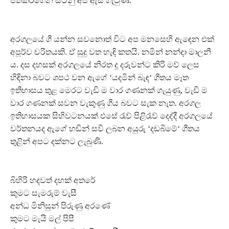
පත්කරගෙන සිටිනු අප ඇස ගැටුණි.
අරගලයේ ගී යන්න සවනොත් විට අප මනසෙහි ඇඳෙන එක්
අපූර්ව චරිතයකි. ඒ සුදු වත හැඳි කතයි. නමින් නන්දා මාලනී
ය. දස දහසක් අරගලයේ නිරත දූ දරුවන්ට කිරි මව් ලෙස
හිඳිනා බවට ශපථ වන ඇගේ ‘යදමින් බැඳ‘ ගීතය මෑත
ඉතිහාසය තුළ මෙරට වැඩි ම වාර ගණනක් ගැයුණු, වැඩි ම
වාර ගණනක් සවන වැකුණු ගීය බවට සැක නැත. අරගල
ඉතිහාසයක සිහිවටනයක් එසේ රැව් පිළිරැව් දෙද්දී අරගලයේ
වර්තනයද ඇගේ හඬින් සවි ලබන අයුරු ‘දඩබිමේ‘ ගීතය
තුළින් අපට දක්නට ලැබුණි.
බිහිරි හදවත් දහක් අතරේ
කුමට සැමරුම් වැසී
අන්ධ මිනිසුන් පිරුණු අරණේ
කුමට මැයි මල් පිපී