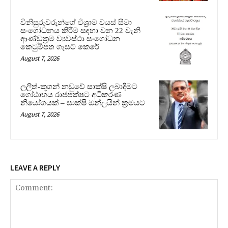
විනිසුරුවරුන්ගේ විශ්‍රාම වයස් සීමා
සංශෝධනය කිරීම සඳහා වන 22 වැනි
ආණ්ඩුක්‍රම ව්‍යවස්ථා සංශෝධන
කෙටුම්පත ගැසට් කෙරේ
August 7, 2026
ලලිත්-කූගන් නඩුවේ සාක්ෂි ලබාදීමට
ගෝඨාභය රාජපක්ෂට අධිකරණ
නියෝගයක් – සාක්ෂි ඔන්ලයින් ක්‍රමයට
August 7, 2026
LEAVE A REPLY