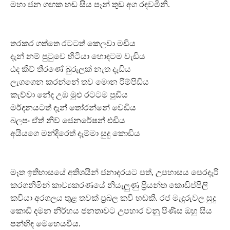
මහා ජන ගඟක හඬ සිය පෑන් තුඩ අග රඳවමිනි.
තරකර ගත්තෙ රටටත් කෙලවා මඩිය
දැන් නම් පුටුවෙ හිටියා හොඳටම වැඩිය
ඨද කිව් තීරණේ බුරුලක් නැත දැඩිය
ලැගගෙන කරන්නේ තව මොන රිම්පිඩිය
කැව්වා නේද උඹ මුළු රටටම පුඩිය
මර්දනයටත් දැන් තෝරන්නේ වෙඩිය
බලපං ඒත් නිව් ජෙනරේෂන් එඩිය
අයියගෙ මන්දිරෙත් දැම්මා සුදු කොඩිය
මෑත ඉතිහාසයේ අතිශයින් ජනාදරයට පත්, උපහාසය පෙරදැරි
කරගනිමින් කාව්‍යකරණයේ නියැලුණු ප්‍රියන්ත කොඩිප්පිලි
කවියා අරගලය තුළ තවක් ප්‍රබල කවි හඬකි. රජ මැදුරුවල සුදු
කොඩි දමන නිර්භය ජනතාවට උපහාර වනු පිණිස ඔහු සිය
පන්හිඳ මෙහෙයවීය.