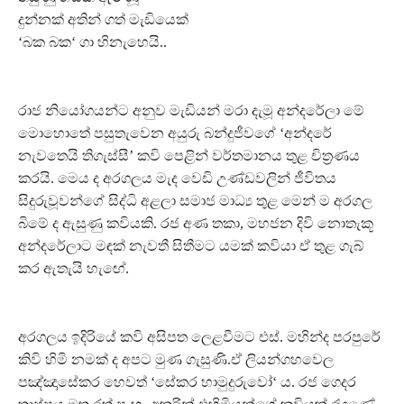
දුන්නක් අතින් ගත් මැඩියෙක්
‘බක බක‘ ගා හිනැහෙයි..
රාජ නියෝගයන්ට අනුව මැඩියන් මරා දැමූ අන්දරේලා මේ
මොහොතේ පසුතැවෙන අයුරු බන්දුජීවගේ ‘අන්දරේ
නැවතෙයි තිගැස්සී’ කවි පෙළින් වර්තමානය තුළ චිත්‍රණය
කරයි. මෙය ද අරගලය මැද වෙඩි උණ්ඩවලින් ජීවිතය
සිදුරුවූවන්ගේ සිද්ධි අළලා සමාජ මාධ්‍ය තුළ මෙන් ම අරගල
බිමේ ද ඇසුණු කවියකි. රජ අණ තකා, මහජන දිවි නොතැකූ
අන්දරේලාට මඳක් නැවතී සිතීමට යමක් කවියා ඒ තුළ ගැබ්
කර ඇතැයි හැඟේ.
අරගලය ඉදිරියේ කවි අසිපත ලෙළවීමට එස්. මහින්ද පරපුරේ
කිවි හිමි නමක් ද අපට මුණ ගැසුණි.ඒ ලියන්ගහවෙල
පඤ්ඤාසේකර හෙවත් ‘සේකර හාමුදුරුවෝ‘ ය. රජ ගෙදර