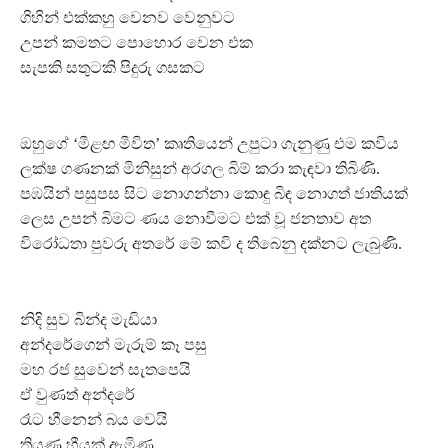
ගිහින් එක්කහු වෙනව වෙනුවට
උපන් කමතට පොහොර වෙන එක
සැපකි සතුටකි පිදුරු ගසකට
ඔහුගේ ‘මීළඟ මීවිත’ කෘතියෙන් උපුටා ගැනුණු එම කවිය
ලක්ෂ ගණනක් මිනිසුන් අරගල බිම් කරා කැඳවා තිබිණි.
පඹයින් පසුපස සිට නොගන්නා කොඳු බිඳ නොගත් ජාතියක්
ලෙස උපන් බිමට ණය නොවීමට එක් වූ ජනතාව අත
විරෝධතා පුවරු අතරේ මේ කවි ද තිබෙනු දක්නට ලැබුණි.
නිදි සුව බින්ද මැඩියා
අන්දරේගෙන් මැරුම් කෑ පසු
මහ රජ සුවෙන් සැතපෙයි
ඒ වුණත් අන්දරේ
රෑට හීනෙන් බය වෙයි
තියුණු හීයක් ඇමිණූ