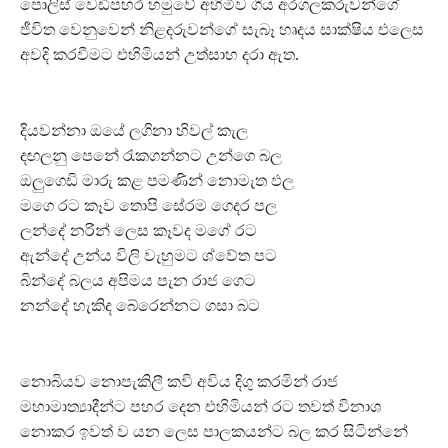
පොලිස් වෙඩිපහර හමුවේ අහිමිව ගිය අරගලකරුවන්ගේ
ජීවිත වෙනුවෙන් නිළදරුවන්ගේ සැබෑ හෘදය සාක්ෂිය එලෙස
අවදි කරවීමට එහිමියන් උත්සාහ දරා ඇත.
දියවන්නා ඔයේ ලගිනා හිවල් කැල
දඟලනු පෙනේ රැකගන්නට උන්ගෙ බල
ඔලුගෙඩි මාරු කළ පමණින් නොමැත ඵල
මගෙ රට කෑව තොපි සේරම ගෙදර පල
ලන්දේ නරින් ලෙස කෑවද මගේ රට
ඇන්දේ උන්ය විලි වැහුමට ශ්වේත පට
බින්දේ බලය අපිමය පැන රාජ ගෙට
නන්දේ හැකිද බේරෙන්නට ගසා බට
නොබියව නොපැකිලී කවි අවිය දිගු කරමින් රාජ
මහාමාත්‍යාදීන්ට පහර දෙන එහිමියන් රට තවත් විනාශ
නොකර ඉවත් ව යන ලෙස පාලකයන්ට බල කර සිටින්නේ