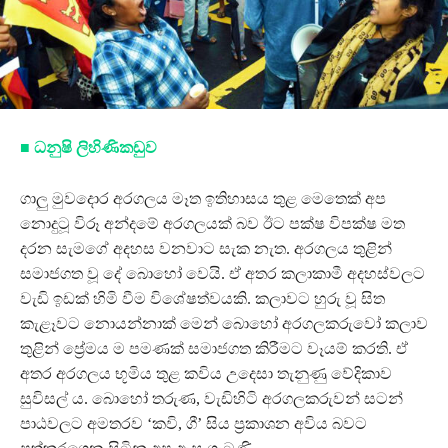
■ ධනුෂි ලිහිණිකඩුව
ගාලු මුවදොර අරගලය මෑත ඉතිහාසය තුළ මෙතෙක් අප
නොදුටූ විරූ අන්දමේ අරගලයක් බව ඊට පක්ෂ විපක්ෂ මත
දරන සැමගේ අදහස වනවාට සැක නැත. අරගලය තුළින්
සමාජගත වූ දේ බොහෝ වෙයි. ඒ අතර කලාකාමී අදහස්වලට
වැඩි ඉඩක් හිමි වීම විශේෂත්වයකි. කලාවට හුරු වූ සිත
කැළෑවට නොයන්නාක් මෙන් බොහෝ අරගලකරුවෝ කලාව
තුළින් ප්‍රේමය ම පමණක් සමාජගත කිරීමට වෑයම් කරති. ඒ
අතර අරගලය භූමිය තුළ කවිය උදෙසා තැනුණු වේදිකාව
සුවිසල් ය. බොහෝ තරුණ, වැඩිහිටි අරගලකරුවන් සටන්
පාඨවලට අමතරව ‘කවි, ගී’ සිය ප්‍රකාශන අවිය බවට