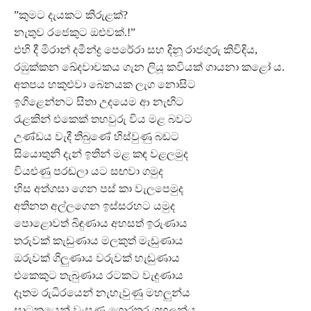
”කුමට දැයකට කිරුළක්?
නැතුව රජෙකුට ඔළුවක්.!”
එහි දී මිරාන් දමීන්ද්‍ර පෙරේරා සහ දිනූ රාජගුරු කිවිඳිය,
රඹුක්කන ඛේදවාචකය ගැන ලියූ කවියක් ගායනා කළෝ ය.
අතපය හකුළුවා බෙනයක ලැග නොසිට
ඉගිළෙන්නට සිතා උදයෙම ආ නැඟිට
රැළකින් එකෙක් තහවුරු විය මළ බවට
උණ්ඩය වැදී තිබුණේ හිස්වුණු බඩට
සියොතුනි දැන් ඉතින් මළ කඳ වළලමුද
වියළුණු පරඬලා යට සඟවා ගමුද
හිස අත්ගසා ගෙන පස් කා වැලපෙමුද
අතිනත අල්ලගෙන ඉස්සරහට යමුද
පොළොවත් බිඳුණාය අහසත් ඉරුණාය
තරුවක් කැඩුණාය මලකුත් මැඩුණාය
ඔරුවක් ගිලුණාය වරුවක් හැඬුණාය
එකෙකුට තැබුණාය රටකට වැදුණාය
දෑතම රුධිරයෙන් නැහැවුණු මහලුන්ය
සාටකයෙන් වැසුණු ගොරතර ගහලුන්ය