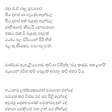
එදා රෑ ඒ ගාලු මුවදොර
සිය දහස් පා ගැටුණු තැන්වල
සිය දහස් අත් බැඳුණු තැන්වල
ජාති ආගම් කිමැයි නොසොයා
එකට එක් වී බැඳුණු හදවත්
යෝධ බල වීරියෙන් පිරි හිත්
බළ ඇණියකට වඩා බලවත්..
බණ්ඩාර ඇහැළියගොඩ කවියා විසින්ද ‘ජය කණුව අත ළඟයි’
මැයෙන් රචිත කවි පෙළක් අරගල කවි අතර විය.
හැටනම ලක්ෂයකගෙන් අරගෙන ඡන්දේ
සම්මත කර විස්ස රජ සළු පිළි ඇන්දේ
අවුරුදු දෙකහමාරක් මොනවද දුන් දේ
ජනයා පෝලිමේ මහ උන් මර නින්දේ