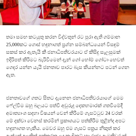
තමා සමඟ කටයුතු කරන විද්වතුන් රට පුරා ඇති ගම්මාන
25,000කට ගොස් හඳුනාගත් ප්‍රශ්න සම්බන්ධයෙන් විසඳුම්
සකස් කර ඇතැයි කී ජනාධිපතිවරයාට ඒ කිසිදු සැලසුමක්
ඉදිරිපත් කිරිමට බැරිවීමෙන් දැන් ගෝ හෝම් ගෝටා හෙවත්
ගෙදර යන්න යැයි ජනතාව පාරට බැස කියන්නට පටන් ගෙන
ඇත.
ජනතාවගේ ගතට සිතට දැනෙන ජනාධිපතිවරයාගේ මෙම
ෆේල්වීම ඔහු බලයට පත්වී අවුරුදු දෙකහමාරක් ගතවීමේදී
අමාත්‍යාංශ සඳහා විෂයන් වෙන් කිරීමේ ගැසට්ටුව 24 වරක්
මේ දක්වා වෙනස් කරමින් ප්‍රකාශයට පත්කිරීම තුළින්ද අපට
හඳුනාගත හැකිය. මෙවර ඔහු එම ගැසට් පත්‍රය නිකුත් කර
ඇත්තේ අලුතින් පත්කරන ලද කැබිනට් හා රාජ්‍ය ඇමතිවරුන්