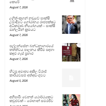
කෙරේ
August 7, 2026
ලලිත්-කූගන් නඩුවේ සාක්ෂි
ලබාදීමට ගෝඨාභය රාජපක්ෂට
අධිකරණ නියෝගයක් – සාක්ෂි
ඔන්ලයින් ක්‍රමයට
August 7, 2026
පල්ලන්සේන බන්ධනාගාරයේ
තත්ත්වය පාලනය කිරීම සඳහා
කඳුළු ගෑස් ප්‍රහාර
August 7, 2026
හිටපු අමාත්‍ය අකිල විරාජ්
කාරියවසම් අත්අඩංගුවට
August 5, 2026
අභිසාරී: වෙනත් යථාර්ථයකට
කවුළුවක් – රොහාන් සමරජීව