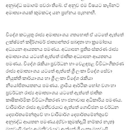
අනුබද්ධ සමාගම් පවරා තිබේ. ඒ අනුව එම විෂයට කැබිනට්
අමාත්‍යාංශයක් කුමකටද යන ප්‍රහ්නය පැනනඟී.
විදේශ කටයුතු රාජ්‍ය අමාත්‍යාංශය ගතහොත් ඒ යටතේ ඇත්තේ
ලක්ෂ්මන් කදිර්ගාමර් ජාත්‍යාන්තර සබඳතා හා ක්‍රමෝපාය
අධ්‍යයන ආයතනය පමණය. අධ්‍යාපන ප්‍රතිසංස්කරණ රාජ්‍ය
අමාත්‍යාංශය යටතේ ඇත්තේ ජාතික අධ්‍යාපන ආයතනය
පමණය. විදේශ රැකියා ප්‍රවර්ධන හා වෙළඳපළ විවිධාංගීකරණ
රාජ්‍ය අමාත්‍යාංශය යටතේ ඇත්තේ ශ්‍රී ලංකා විදේශ සේවා
නියුක්ති කාර්යාංශය හා ශ්‍රී ලංකා විදේශ රැකියා
නියෝජිතායතනය පමණය. ග්‍රාමීය ආර්ථික භෝග වගා හා
ප්‍රවර්ධන රාජ්‍ය අමාත්‍යාංශය යටතේ ඇත්තේ ජාතික
කෘෂිකාර්මික විවිධාංගීකරණ හා ජනාවාස අධිකාරිය පමණය.
වාරිමාර්ග රාජ්‍ය ඇමතිවරයාට ඇත්තේ ගොවිජන සංවර්ධන
දෙපාර්තමේන්තුවේ හා වාරිමාර්ග දෙපාර්තමේන්තුවේ
අනුබද්ධ ආයතන පමණය.(ඒවා කුමක්දැයි නම්කර නැත)
මහවැලි රාජ්‍ය ඇමතිවරයාට ඇත්තේ ශ්‍රී ලංකා මහවැලි