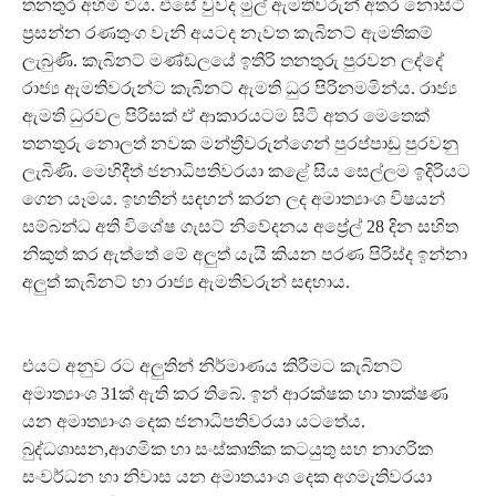
තනතුර අහිමි විය. එසේ වුවද මුල් ඇමතිවරුන් අතර නොසිටි
ප්‍රසන්න රණතුංග වැනි අයටද නැවත කැබිනට් ඇමතිකම්
ලැබුණි. කැබිනට් මණ්ඩලයේ ඉතිරි තනතුරු පුරවන ලද්දේ
රාජ්‍ය ඇමතිවරුන්ට කැබිනට් ඇමති ධුර පිරිනමමින්ය. රාජ්‍ය
ඇමති ධුරවල පිරිසක් ඒ ආකාරයටම සිටි අතර මෙතෙක්
තනතුරු නොලත් නවක මන්ත්‍රීවරුන්ගෙන් පුරප්පාඩු පුරවනු
ලැබිණි. මෙහිදීත් ජනාධිපතිවරයා කළේ සිය සෙල්ලම ඉදිරියට
ගෙන යෑමය. ඉහතින් සඳහන් කරන ලද අමාත්‍යාංශ විෂයන්
සම්බන්ධ අති විශේෂ ගැසට් නිවේදනය අප්‍රේල් 28 දින සහිත
නිකුත් කර ඇත්තේ මේ අලුත් යැයි කියන පරණ පිරිස්ද ඉන්නා
අලුත් කැබිනට් හා රාජ්‍ය ඇමතිවරුන් සඳහාය.
එයට අනුව රට අලුතින් නිර්මාණය කිරීමට කැබිනට්
අමාත්‍යාංශ 31ක් ඇති කර තිබේ. ඉන් ආරක්ෂක හා තාක්ෂණ
යන අමාත්‍යාංශ දෙක ජනාධිපතිවරයා යටතේය.
බුද්ධශාසන,ආගමික හා සංස්කෘතික කටයුතු සහ නාගරික
සංවර්ධන හා නිවාස යන අමාතයාංශ දෙක අගමැතිවරයා