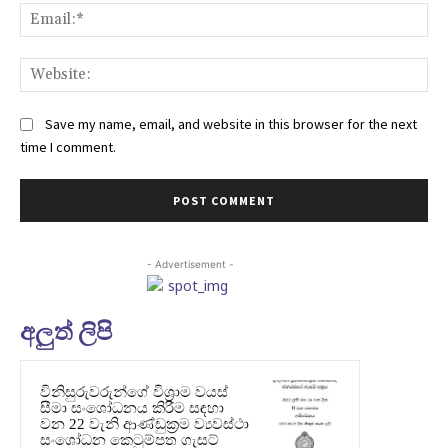
Ema
Web
Save my name, email, and website in this browser for the next
time I comment.
- Advertisement -
අලුත් ලිපි
විනිසුරුවරුන්ගේ විශ්‍රාම වයස්
සීමා සංශෝධනය කිරීම සඳහා
වන 22 වැනි ආණ්ඩුක්‍රම ව්‍යවස්ථා
සංශෝධන කෙටුම්පත ගැසට්