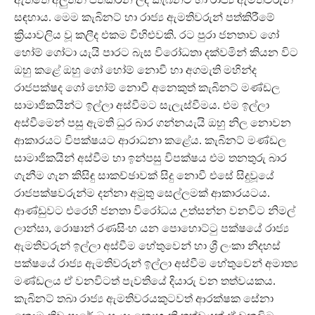
සඳහාය. මෙම කැබිනට් හා රාජ්‍ය ඇමතිවරුන් පත්කිරීමේ
ක්‍රියාවලිය වූ කලීද එකම විහිළුවකි. රට පුරා ජනතාව ගෝ
හෝම් ගෝටා යැයි පාරට බැස විරෝධතා දක්වමින් කියන විට
ඔහු කළේ ඔහු ගෝ හෝම් නොවී හා අගමැති මහින්ද
රාජපක්ෂද ගෝ හෝම් නොවී අනෙකුත් කැබිනට් මණ්ඩල
සාමාජිකයින්ට ඉල්ලා අස්වීමට සැලැස්වීමය. එම ඉල්ලා
අස්වීමෙන් පසු ඇමති ධුර බාර ගන්නයැයි ඔහු නිල නොවන
ආකාරයට විපක්ෂයට ආරාධනා කළේය. කැබිනට් මණ්ඩල
සාමාජිකයින් අස්වීම හා ඉන්පසු විපක්ෂය එම තනතුරු බාර
ගැනීම ගැන කිසිඳු සාකච්ඡාවක් සිදු නොවී එසේ සිදුවූයේ
රාජපක්ෂවරුන්ම දන්නා අමුතු සෙල්ලමක් ආකාරයටය.
ආණ්ඩුවට එරෙහි ජනතා විරෝධය උත්සන්න වනවිට නිමල්
ලාන්සා, රොෂාන් රණසිංහ යන පොහොට්ටු පක්ෂයේ රාජ්‍ය
ඇමතිවරුන් ඉල්ලා අස්වීම හේතුවෙන් හා ශ්‍රී ලංකා නිදහස්
පක්ෂයේ රාජ්‍ය ඇමතිවරුන් ඉල්ලා අස්වීම හේතුවෙන් අමාත්‍ය
මණ්ඩලය ඒ වනවිටත් පැවතියේ දියාරු වන තත්වයකය.
කැබිනට් තබා රාජ්‍ය ඇමතිවරයකුටවත් ආරක්ෂක සේනා