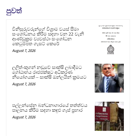
පුවත්
විනිසුරුවරුන්ගේ විශ්‍රාම වයස් සීමා
සංශෝධනය කිරීම සඳහා වන 22 වැනි
ආණ්ඩුක්‍රම ව්‍යවස්ථා සංශෝධන
කෙටුම්පත ගැසට් කෙරේ
August 7, 2026
ලලිත්-කූගන් නඩුවේ සාක්ෂි ලබාදීමට
ගෝඨාභය රාජපක්ෂට අධිකරණ
නියෝගයක් – සාක්ෂි ඔන්ලයින් ක්‍රමයට
August 7, 2026
පල්ලන්සේන බන්ධනාගාරයේ තත්ත්වය
පාලනය කිරීම සඳහා කඳුළු ගෑස් ප්‍රහාර
August 7, 2026