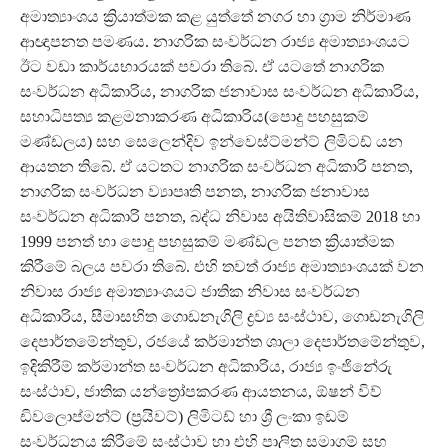
අමාත්‍යාංශය ක්‍රියාත්මක කළ යුත්තේ නගර හා ග්‍රාම නිර්මාණ
ආඥාපනත පමණය. නාගරික සංවර්ධන රාජ්‍ය අමාත්‍යාංශයට
ඊට වඩා කාර්යභාරයක් පවරා තිබේ. ඒ යටතේ නාගරික
සංවර්ධන අධිකාරිය, නාගරික ජනාවාස සංවර්ධන අධිකාරිය,
සහාධිපත්‍ය කළමනාකරණ අධිකාරිය(පොදු පහසුකම්
මණ්ඩලය) සහ සෙලෙන්දිව ඉන්වෙස්ට්මන්ට් ලිමිටඩ් යන
ආයතන තිබේ. ඒ යටතට නාගරික සංවර්ධන අධිකාරි පනත,
නාගරික සංවර්ධන ව්‍යාපෘති පනත, නාගරික ජනාවාස
සංවර්ධන අධිකාරි පනත, බද්ධ නිවාස අයිතිවාසිකම් 2018 හා
1999 පනත් හා පොදු පහසුකම් මණ්ඩල පනත ක්‍රියාත්මක
කිරීමේ බලය පවරා තිබේ. එහි තවත් රාජ්‍ය අමාත්‍යාංශයක් වන
නිවාස රාජ්‍ය අමාත්‍යාංශයට ජාතික නිවාස සංවර්ධන
අධිකාරිය, සීමාසහිත ගොඩනැගිලි ද්‍රව්‍ය සංස්ථාව, ගොඩනැගිලි
දෙපාර්තමේන්තුව, රජයේ කර්මාන්ත ශාලා දෙපාර්තමේන්තුව,
ඉදිකිරීම් කර්මාන්ත සංවර්ධන අධිකාරිය, රාජ්‍ය ඉංජිනේරු
සංස්ථාව, ජාතික යන්ත්‍රෝපකරණ ආයතනය, ඕෂන් විව්
ඩිවලොප්මන්ට් (ප්‍රයිවට්) ලිමිටඩ් හා ශ්‍රී ලංකා ඉඩම්
සංවර්ධනය කිරීමේ සංස්ථාව හා එහි පාලිත සමාගම් සහ