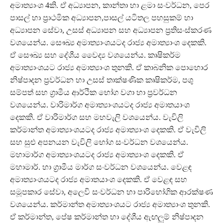
අමාත්‍යාංශ 4කි. ඒ අධ්‍යාපන, කාන්තා හා ළමා සංවර්ධන, පෙර
පාසල් හා ප්‍රාථමික අධ්‍යාපන,පාසල් යටිතල පහසුකම් හා
අධ්‍යාපන සේවා, උසස් අධ්‍යාපන සහ අධ්‍යාපන ප්‍රතිසංස්කරණ
වශයෙන්ය. සෞඛ්‍ය අමාත්‍යාංශයටද රාජ්‍ය අමාත්‍යාංශ දෙකකි.
ඒ සෞඛ්‍ය සහ දේශීය වෛද්‍ය වශයෙන්ය. කෘෂිකර්ම
අමාත්‍යාංශයට රාජ්‍ය අමාත්‍යාංශ තුනකි. ඒ කාබනික පොහොර
නිෂ්පාදන ප්‍රවර්ධන හා උසස් තාක්ෂණික කෘෂිකර්ම, පශු
සම්පත් සහ ග්‍රාමීය ආර්ථික භෝග වගා හා ප්‍රවර්ධන
වශයෙන්ය. වාරිමාර්ග අමාත්‍යාංශයටද රාජ්‍ය අමාතයාංශ
දෙකකි. ඒ වාරිමාර්ග සහ මහවැලි වශයෙන්ය. වැවිලි
කර්මාන්ත අමාත්‍යාංශයටද රාජ්‍ය අමාත්‍යාංශ දෙකකි. ඒ වැවිලි
සහ සුළු අපනයන වැවිලි භෝග සංවර්ධන වශයෙන්ය.
මහාමාර්ග අමාත්‍යාංශයටද රාජ්‍ය අමාත්‍යාංශ දෙකකි. ඒ
මහාමාර්. හා ග්‍රාමීය මාර්ග සංවර්ධන වශයෙන්ය. වෙළඳ
අමාත්‍යාංශයටද රාජ්‍ය අමාතයාංශ දෙකකි. ඒ වෙළඳ සහ
සමූපකාර සේවා, අලෙවි සංවර්ධන හා පාරිභෝගික ආරක්ෂණ
වශයෙන්ය. කර්මාන්ත අමාත්‍යාංශයට රාජ්‍ය අමාත්‍යාංශ තුනකි.
ඒ කර්මාන්ත, පේෂ කර්මාන්ත හා දේශීය ඇඟලුම් නිෂ්පාදන