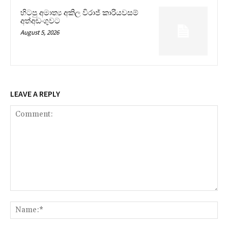
හිටපු අමාත්‍ය අකිල විරාජ් කාරියවසම්
අත්අඩංගුවට
August 5, 2026
LEAVE A REPLY
Comment:
Na