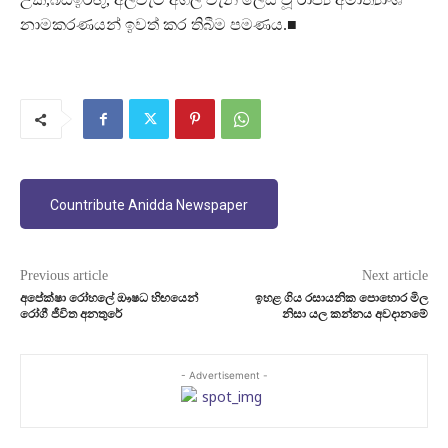
නාමකරණයන් ඉවත් කර තිබීම පමණය.■
Countribute Anidda Newspaper
Previous article
Next article
අපේක්ෂා රෝහලේ ඖෂධ හිඟයෙන්
ඉහළ ගිය රසායනික පොහොර මිල
රෝගී ජීවිත අනතුරේ
නිසා යල කන්නය අවදානමේ
- Advertisement -