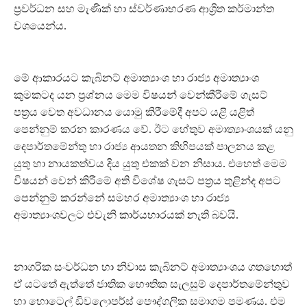
ප්‍රවර්ධන සහ මැණික් හා ස්වර්ණාභරණ ආශ්‍රිත කර්මාන්ත
වශයෙන්ය.
මේ ආකාරයට කැබිනට් අමාත්‍යාංශ හා රාජ්‍ය අමාත්‍යාංශ
කුමකටද යන ප්‍රශ්නය මෙම විෂයන් වෙන්කීරීමේ ගැසට්
පත්‍රය වෙත අවධානය යොමු කිරීමේදී අපට යළි යළිත්
පෙන්නුම් කරන කාරණය වේ. ඊට හේතුව අමාත්‍යාංශයක් යනු
දෙපාර්තමේන්තු හා රාජ්‍ය ආයතන කිහිපයක් පාලනය කළ
යුතු හා නායකත්වය දිය යුතු එකක් වන නිසාය. එහෙත් මෙම
විෂයන් වෙන් කිරීමේ අති විශේෂ ගැසට් පත්‍රය තුළින්ද අපට
පෙන්නුම් කරන්නේ සමහර අමාත්‍යාංශ හා රාජ්‍ය
අමාත්‍යාංශවලට එවැනි කාර්යභාරයක් නැති බවයි.
නාගරික සංවර්ධන හා නිවාස කැබිනට් අමාත්‍යාංශය ගතහොත්
ඒ යටතේ ඇත්තේ ජාතික භෞතික සැලසුම් දෙපාර්තමේන්තුව
හා හොටෙල් ඩිවලොපර්ස් පෞද්ගලික සමාගම පමණය. එම