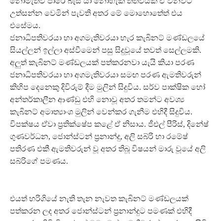
නොමැතිව පාරේ බැස යා නොහැකි තත්වයක් ඒ වනවිට
උත්සන්න වෙමින් පැවති අතර මේ මොහොතේත් එය
එසේමය.
ජනාධිපතිවරයා හා අගමැතිවරයා හැර කැබිනට් මණ්ඩලයේ
සියල්ලන් ඉල්ලා අස්වීමෙන් පසු සිදුවූයේ තවත් සෙල්ලමකි.
අලුත් කැබිනට් මණ්ඩලයක් පත්කරනවා යැයි කියා පරණ
ජනාධිපතිවරයා හා අගමැතිවරයා සමඟ පරණ ඇමතිවරුන්
කිහිප දෙනෙකු දිවිරුම් දීම මුලින් සිදුවිය. සර්ව පාක්ෂික හෝ
අන්තර්කාලීන ආණ්ඩු එහි නොවූ අතර තමන්ට අවශ්‍ය
කැබිනට් අමාත්‍යාංශ මුලින් වෙන්කර ගැනීම එහිදී සිදුවිය.
විපක්ෂය ඒවා ප්‍රතික්ෂේප කළේ ඒ නිසාය. ජීඑල් පීරිස්, දිනේෂ්
ගුණවර්ධන, ජොන්ස්ටන් ප්‍රනාන්දු, අලි සබ්රි හා රමේෂ්
පතිරණ එකී ඇමතිවරුන් වූ අතර තිබූ විෂයන් මාරු වූයේ අලි
සබ්රිගේ පමණය.
එයත් හරිගියේ නැති තැන නැවත කැබිනට් මණ්ඩලයක්
පත්කරන ලද අතර ජොන්ස්ටන් ප්‍රනාන්දුට පමණක් එහිදී