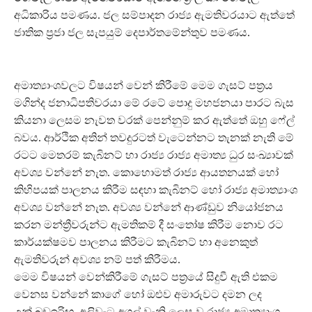
අධිකාරිය පමණය. ජල සම්පාදන රාජ්‍ය ඇමතිවරයාට ඇත්තේ
ජාතික ප්‍රජා ජල සැපයුම් දෙපාර්තමේන්තුව පමණය.
අමාත්‍යාංශවලට විෂයන් වෙන් කිරීමේ මෙම ගැසට් පත්‍රය
මගින්ද ජනාධිපතිවරයා මේ රටේ පොදු මහජනයා පාරට බැස
කියනා ලෙසම නැවත වරක් පෙන්නුම් කර ඇත්තේ ඔහු ෆේල්
බවය. ආර්ථික අතින් තවදුරටත් වැටෙන්නට තැනක් නැති මේ
රටට මෙතරම් කැබිනට් හා රාජ්‍ය රාජ්‍ය අමාත්‍ය ධුර සංඛ්‍යාවක්
අවශ්‍ය වන්නේ නැත. කොහොමත් රාජ්‍ය ආයතනයක් හෝ
කිහිපයක් පාලනය කිරීම සඳහා කැබිනට් හෝ රාජ්‍ය අමාත්‍යාංශ
අවශ්‍ය වන්නේ නැත. අවශ්‍ය වන්නේ ආණ්ඩුව නියෝජනය
කරන මන්ත්‍රීවරුන්ට ඇමතිකම් දී සංතෝෂ කිරීම නොව රට
කාර්යක්ෂමව පාලනය කිරීමට කැබිනට් හා අනෙකුත්
ඇමතිවරුන් අවශ්‍ය නම් පත් කිරීමය.
මෙම විෂයන් වෙන්කිරීමේ ගැසට් පත්‍රයේ සිදුවී ඇති එකම
වෙනස වන්නේ කාගේ හෝ ඔළුව අමාරුවට දමන ලද
උක්,බඩඉරිඟු, අලිවැට අගල් වැනි ලෙස වූ රාජ්‍ය අමාත්‍යාංශ