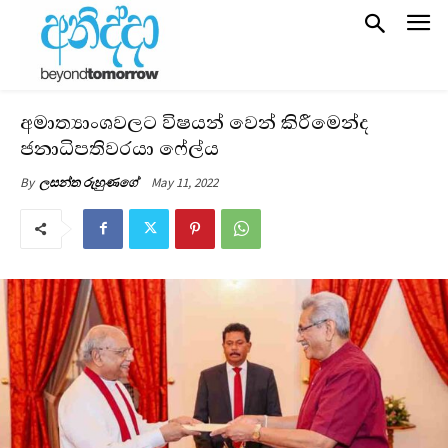
අමාත්‍යාංශවලට විෂයන් වෙන් කිරීමෙන්ද
ජනාධිපතිවරයා ෆේල්ය
May 11, 2022
By
ලසන්ත රුහුණගේ