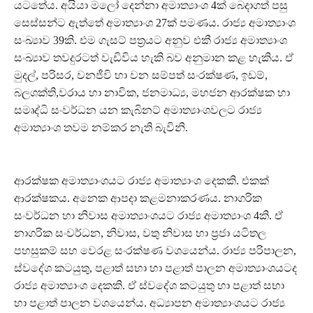
යටතේය. අයියා මලෝ දෙන්නා අමාත්‍යාංශ 4ක් බෙදාගත් පසු
සෙස්සන්ට ඇත්තේ අමාත්‍යාංශ 27ක් පමණය. රාජ්‍ය අමාත්‍යාංශ
සංඛ්‍යාව 39කි. එම ගැසට් පත්‍රයට අනුව එකී රාජ්‍ය අමාත්‍යාංශ
සංඛ්‍යාව තවදුරටත් වැඩිවිය හැකි බව අනුමාන කළ හැකිය. ඒ
මුදල්, පරිසර, වනජීවි හා වන සම්පත් සංරක්ෂණ, ඉඩම්,
බලශක්ති,වරාය හා නාවික, ජනමාධ්‍ය, මහජන ආරක්ෂක හා
සමෘද්ධි සංවර්ධන යන කැබිනට් අමාත්‍යාංශවලට රාජ්‍ය
අමාත්‍යාංශ තවම නම්කර නැති බැවිනි.
ආරක්ෂක අමාත්‍යාංශයට රාජ්‍ය අමාත්‍යාංශ දෙකකි. එකක්
ආරක්ෂකය. අනෙක ආපදා කළමනාකරණය. නාගරික
සංවර්ධන හා නිවාස අමාත්‍යාංශයට රාජ්‍ය අමාත්‍යාංශ 4කි. ඒ
නාගරික සංවර්ධන, නිවාස, වතු නිවාස හා ප්‍රජා යටිතල
පහසුකම් සහ වෙරළ සංරක්ෂණ වශයෙන්ය. රාජ්‍ය පරිපාලන,
ස්වදේශ කටයුතු, පළාත් සභා හා පළාත් පාලන අමාත්‍යාංශයටද
රාජ්‍ය අමාත්‍යාංශ දෙකකි. ඒ ස්වදේශ කටයුතු හා පළාත් සභා
හා පළාත් පාලන වශයෙන්ය. අධ්‍යාපන අමාත්‍යාංශයට රාජ්‍ය