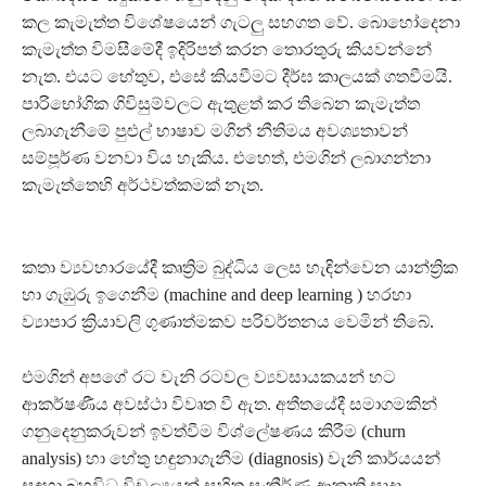
කල කැමැත්ත විශේෂයෙන් ගැටලු සහගත වේ. බොහෝදෙනා
කැමැත්ත විමසීමේදී ඉදිරිපත් කරන තොරතුරු කියවන්නේ
නැත. එයට හේතුව, එසේ කියවීමට දීර්ඝ කාලයක් ගතවීමයි.
පාරිභෝගික ගිවිසුම්වලට ඇතුළත් කර තිබෙන කැමැත්ත
ලබාගැනීමේ පුළුල් භාෂාව මගින් නීතිමය අවශ්‍යතාවන්
සම්පූර්ණ වනවා විය හැකිය. එහෙත්, එමගින් ලබාගන්නා
කැමැත්තෙහි අර්ථවත්කමක් නැත.
කතා ව්‍යවහාරයේදී කෘත්‍රිම බුද්ධිය ලෙස හැඳින්වෙන යාන්ත්‍රික
හා ගැඹුරු ඉගෙනීම (machine and deep learning ) හරහා
ව්‍යාපාර ක්‍රියාවලි ගුණාත්මකව පරිවර්තනය වෙමින් තිබේ.
එමගින් අපගේ රට වැනි රටවල ව්‍යවසායකයන් හට
ආකර්ෂණීය අවස්ථා විවෘත වී ඇත. අතීතයේදී සමාගමකින්
ගනුදෙනුකරුවන් ඉවත්වීම විශ්ලේෂණය කිරීම (churn
analysis) හා හේතු හඳුනාගැනීම (diagnosis) වැනි කාර්යයන්
සඳහා බහුවිධ විචල්‍යයන් සහිත සංකීර්ණ ආකෘති සාදා