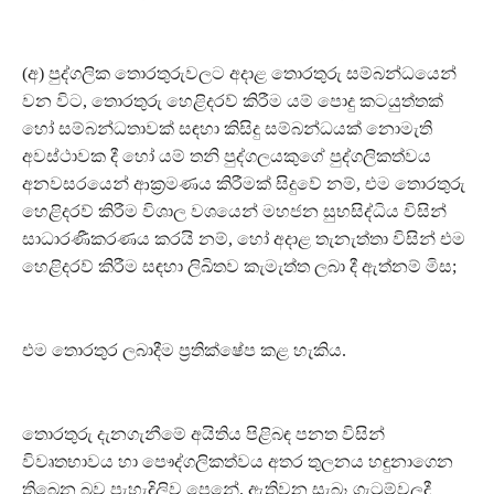
(අ) පුද්ගලික තොරතුරුවලට අදාළ තොරතුරු සම්බන්ධයෙන්
වන විට, තොරතුරු හෙළිදරව් කිරීම යම් පොදු කටයුත්තක්
හෝ සම්බන්ධතාවක් සඳහා කිසිදු සම්බන්ධයක් නොමැති
අවස්ථාවක දී හෝ යම් තනි පුද්ගලයකුගේ පුද්ගලිකත්වය
අනවසරයෙන් ආක්‍රමණය කිරීමක් සිදුවේ නම්, එම තොරතුරු
හෙළිදරව් කිරීම විශාල වශයෙන් මහජන සුභසිද්ධිය විසින්
සාධාරණීකරණය කරයි නම්, හෝ අදාළ තැනැත්තා විසින් එම
හෙළිදරව් කිරීම සඳහා ලිඛිතව කැමැත්ත ලබා දී ඇත්නම් මිස;
එම තොරතුර ලබාදීම ප්‍රතික්ෂේප කළ හැකිය.
තොරතුරු දැනගැනීමේ අයිතිය පිළිබඳ පනත විසින්
විවෘතභාවය හා පෞද්ගලිකත්වය අතර තුලනය හඳුනාගෙන
තිබෙන බව පැහැදිලිව පෙනේ. ඇතිවන සැබෑ ගැටුම්වලදී