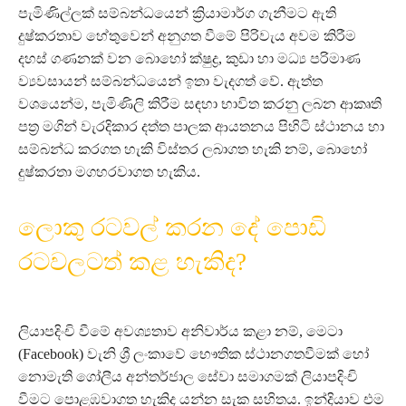
පැමිණිල්ලක් සම්බන්ධයෙන් ක්‍රියාමාර්ග ගැනීමට ඇති
දුෂ්කරතාව හේතුවෙන් අනුගත වීමේ පිරිවැය අවම කිරීම
දහස් ගණනක් වන බොහෝ ක්ෂුද්‍ර, කුඩා හා මධ්‍ය පරිමාණ
ව්‍යවසායන් සම්බන්ධයෙන් ඉතා වැදගත් වේ. ඇත්ත
වශයෙන්ම, පැමිණිලි කිරීම සඳහා භාවිත කරනු ලබන ආකෘති
පත්‍ර මගින් වැරදිකාර දත්ත පාලක ආයතනය පිහිටි ස්ථානය හා
සම්බන්ධ කරගත හැකි විස්තර ලබාගත හැකි නම්, බොහෝ
දුෂ්කරතා මගහරවාගත හැකිය.
ලොකු රටවල් කරන දේ පොඩි
රටවලටත් කළ හැකිද?
ලියාපදිංචි වීමේ අවශ්‍යතාව අනිවාර්ය කළා නම්, මෙටා
(Facebook) වැනි ශ්‍රී ලංකාවේ භෞතික ස්ථානගතවීමක් හෝ
නොමැති ගෝලීය අන්තර්ජාල සේවා සමාගමක් ලියාපදිංචි
වීමට පොළඹවාගත හැකිද යන්න සැක සහිතය. ඉන්දියාව එම