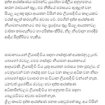
දත්ත ආරක්ෂණය සම්බන්ධ යුරෝපා මාදිලිය අනුගමනය
කරන රාජ්‍යයන් තුළ, එම නීතියේ පරාසයට ඇතුළත් වන
සියලු ලොකු කුඩා ආයතන විසින් තම ලියාපදිංචිය කාලයකට
වරක් අලුත් කරගැනීම අවශ්‍ය වේ. එමගින් දත්ත ආරක්ෂණ
නියාමනායතනයට තම බල ප්‍රදේශය තුළ සියලු ආයතනවල
වාර්තා තබාගැනීමට හා පරීක්ෂා කිරීම්, නිල නිවේදන භාරදීම්
ආදිය සිදුකිරීමට හැකිය.
සාමාන්‍යයෙන් ලියාපදිංචිය සඳහා ගාස්තුවක් අයකරනු ලැබේ.
බොහෝ රටවල මෙම ගාස්තුව නියාමන ආයතනයේ
ආදායමකි. ලියාපදිංචි විය යුතු ආයතන පරාසය ඉතා පුළුල්ය. ඒ
වෙනුවෙන් වන ගාස්තු සහ වැය වන කාලය අධික වන නිසා
බොහෝ කුඩා ව්‍යාපාර හා සංවිධාන ලියාපදිංචි වන්නේ නැත.
ධනවත් යුරෝපීය රටවල පවා දත්ත ආරක්ෂණ
අධිකාරීන්වලට ලියාපදිංචිය හා අනුගත වීම සඳහා
පෙළඹවීමට අවශ්‍ය සම්පත් නැත.
ශ්‍රී ලංකාවේ දත්ත ආරක්ෂණ පනත කෙටුම්පත් කළ අය විසින්