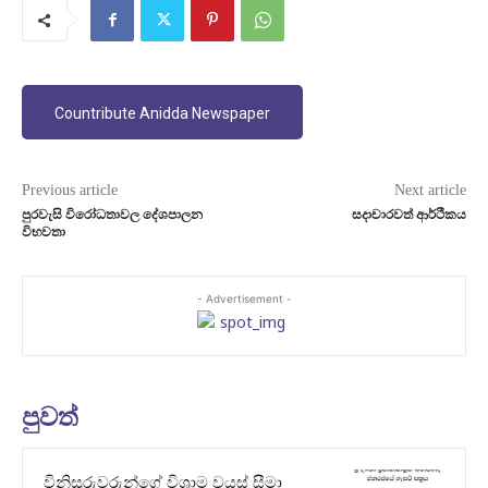
Countribute Anidda Newspaper
Previous article
Next article
පුරවැසි විරෝධතාවල දේශපාලන
සදාචාරවත් ආර්ථිකය
විභවතා
- Advertisement -
පුවත්
විනිසුරුවරුන්ගේ විශ්‍රාම වයස් සීමා