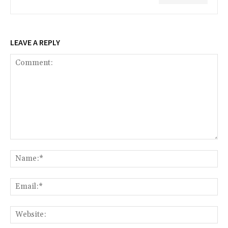
LEAVE A REPLY
Comment:
Na
Ema
Web