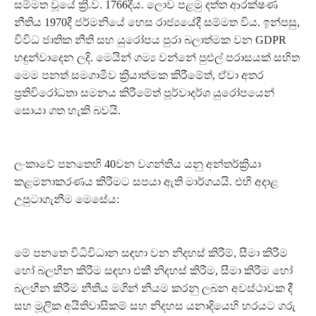
සම්මත වූයේ ක්‍රි.ව. 1766දීය. ලොව පළමු දත්ත ආරක්ෂණ
නීතිය 1970දී ජර්මනියේ හෙස රාජ්‍යයේදී සම්මත විය. ඉන්පසු,
විවිධ ජාතික නීති සහ යුරෝපය පුරා බලාත්මක වන GDPR
හඳුන්වාදෙන ලදි. මෙයින් ගම්‍ය වන්නේ පුළුල් පරාසයක් සහිත
මෙම පනත් සමගාමීව ක්‍රියාත්මක කිරීමේත්, ඒවා අතර
ප්‍රතිවිරෝධතා සමනය කිරීමේත් පූර්වාදර්ශ යුරෝපයෙන්
සොයා ගත හැකි බවයි.
ලංකාවේ පනතෙහි 40වන වගන්තිය යනු අන්තර්ක්‍රියා
කළමනාකරණය කිරීමට සපයා ඇති මාර්ගයයි. එහි අදාළ
උපුටාගැනීම මෙසේය:
මේ පනතෙ විධිවිධාන සඳහා වන නිදහස් කිරීම්, සීමා කිරීම
හෝ බලහීන කිරීම සඳහා එකී නිදහස් කිරීම, සීමා කිරීම හෝ
බලහීන කිරීම නීතිය මගින් නියම කරනු ලබන අවස්ථාවක දී
සහ මූලික අයිතිවාසිකම් සහ නිදහස යනාදියෙහි හරයට ගරු