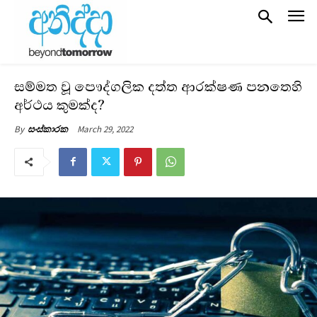
සම්මත වූ පෞද්ගලික දත්ත ආරක්ෂණ පනතෙහි
අර්ථය කුමක්ද?
March 29, 2022
By
සංස්කාරක