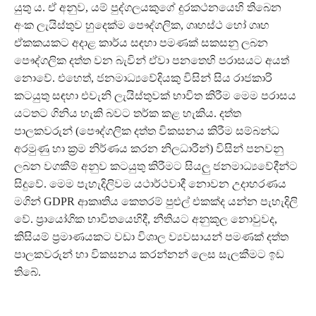
යුතු ය. ඒ අනුව, යම් පුද්ගලයකුගේ දුරකථනයෙහි තිබෙන
අංක ලැයිස්තුව හුදෙක්ම පෞද්ගලික, ගෘහස්ථ හෝ ගෘහ
ඒකකයකට අදාළ කාර්ය සඳහා පමණක් සකසනු ලබන
පෞද්ගලික දත්ත වන බැවින් ඒවා පනතෙහි පරාසයට අයත්
නොවේ. එහෙත්, ජනමාධ්‍යවේදියකු විසින් සිය රාජකාරි
කටයුතු සඳහා එවැනි ලැයිස්තුවක් භාවිත කිරීම මෙම පරාසය
යටතට ගිනිය හැකි බවට තර්ක කළ හැකිය. දත්ත
පාලකවරුන් (පෞද්ගලික දත්ත විකසනය කිරීම සම්බන්ධ
අරමුණු හා ක්‍රම නිර්ණය කරන නිලධාරීන්) විසින් පනවනු
ලබන වගකීම් අනුව කටයුතු කිරීමට සියලු ජනමාධ්‍යවේදීන්ට
සිදුවේ. මෙම පැහැදිලිවම යථාර්ථවාදී නොවන උදාහරණය
මගින් GDPR ආකෘතිය කෙතරම් පුළුල් එකක්ද යන්න පැහැදිලි
වේ. ප්‍රායෝගික භාවිතයෙහිදී, නීතියට අනුකූල නොවුවද,
කිසියම් ප්‍රමාණයකට වඩා විශාල ව්‍යවසායන් පමණක් දත්ත
පාලකවරුන් හා විකසනය කරන්නන් ලෙස සැලකීමට ඉඩ
තිබේ.