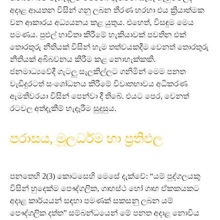
අදාළ ආයතන විසින් ගනු ලබන තීරණ හරහා එය ක්‍රියාත්මක
වන ආකාරය අධ්‍යයනය කළ යුතුය. එහෙත්, විසඳුම මෙය
පමණය. පුළුල් භාවිතා කිරීමේ හැකියාවක් පවතින එක්
තොරතුරු නීතියක් විසින් හැම තත්වයකදීම වෙනත් තොරතුරු
නීතියක් අබිබවනය කිරීම කළ නොහැක්කකි.
ජනමාධ්‍යවේදී ගැටලු සැලකිල්ලට ගනිමින් මෙම පනත
වැඩිදුරටත් සංශෝධනය කිරීමේ විවෘතභාවය අධිකරණ
ඇමතිවරයා විසින් පෙන්වා දී තිබේ. එයට පෙර, වෙනත්
රටවල අත්දැකීම් හැදෑරීම සුදුසුය.
පරාසය, මූලධර්ම හා ප්‍රතිඵල
පනතෙහි 2(3) කොටසෙහි මෙසේ දැක්වේ: “යම් පුද්ගලයකු
විසින් හුදෙක්ම පෞද්ගලික, ගෘහස්ථ හෝ ගෘහ ඒකකයකට
අදාළ කාර්යයන් සඳහා පමණක් සකසනු ලබන යම්
පෞද්ගලික දත්ත” සම්බන්ධයෙන් මේ පනත අදාළ නොවිය