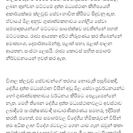
ලබන තුන්වන මට්ටමේ දත්ත මධ්‍යස්ථාන කිහිපයෙහි
අකාර්යක්ෂම ක්ලවුඩ් සේවා භාවිත කිරීමට සිදුවනු ඇත.
ඒවායේ මිල අනුව ගුණාත්මකභාවය ගෝලීය සේවා
සම්පාදකයන්ගේ මට්ටමට සාපේක්ෂව පවතින්නේ පහත්
මට්ටමකය. රාජ්‍ය ආයතන අර්ථ නිරූපණය කර තිබෙන්නේ
අමාත්‍යාංශ, දෙපාර්තමේන්තු, පළාත් සභා, පළාත් පාලන
ආයතන, සංස්ථා ලෙසයි. රාජ්‍ය කොටස් සහිත සමාගම්
නිර්වචනයෙන් ඉවත් කර ඇත.
විශාල ක්ලවුඩ් සේවාවන්ගේ තරගය නොමැති පසුබිමකදී,
දේශීය දත්ත මධ්‍යස්ථාන විසින් අඩු මිල සේවා ප්‍රවර්ධනයන්ට
හෝ ගුණාත්මකභාවය වර්ධනය කිරීමට පෙළැඹෙන්නේ
නැත. මෙහි තිබෙන දේශීය දත්ත මධ්‍යස්ථානවලට අවස්ථාව
ලබාදීමේ සංරක්ෂණවාදී සාධාරණීකරණය සමහරු ඉදිරිපත්
කරති. එහෙත්, එම සමාගම්වල විදේශීය හිමිකරුවන් විසින්
තම අධික ලාභ විදේශ රටවලට ගෙන යාම ගැන ඔවුන් කතා
කරන්නේ නැත (උදාහරණයක් ලෙස ශ්‍රී ලංකා ටෙලිකොම්හි