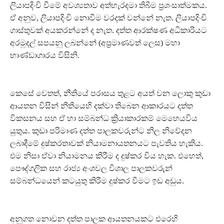
ලියාපදිංචි වීමේ අවශ්‍යතාව අත්හැරදමා තිබීම ප්‍රශංසාත්මකය.
ඒ අනුව, ලියාපදිංචි නොවීම වරදක් වන්නේ නැත. ලියාපදිංචි
ගාස්තුවක් අයකරන්නේ ද නැත. දත්ත ආරක්ෂණ අධිකාරියට
අරමුදල් සපයනු ලබන්නේ (අප්‍රමාණවත් ලෙස) මහා
භාණ්ඩාගාරය විසිනි.
කෙසේ වෙතත්, නීතියේ පරාසය තුළට අයත් වන ලොකු කුඩා
ආයතන විසින් නීතියෙහි දක්වා තිබෙන ආකාරයට දත්ත
විකසනය සහ ඒ හා සම්බන්ධ ක්‍රියාකාරකම් මෙහෙයවිය
යුතුය. කුඩා පරිමාණ දත්ත පාලකවරුන්ට නිල නිවේදන
ලබාදීමේ දුෂ්කරතාවක් නියාමනායතනයට පැවතිය හැකිය.
එම නිසා ඒවා නියාමනය කිරීම ද දුෂ්කර විය හැක. එහෙත්,
පෞද්ගලික සහ රාජ්‍ය අංශවල විශාල පාලකවරුන්
සම්බන්ධයෙන් කටයුතු කිරීම දුෂ්කර වීමට ඉඩ අඩුය.
අනුගත නොවන දත්ත පාලක ආයතනයකට එරෙහි