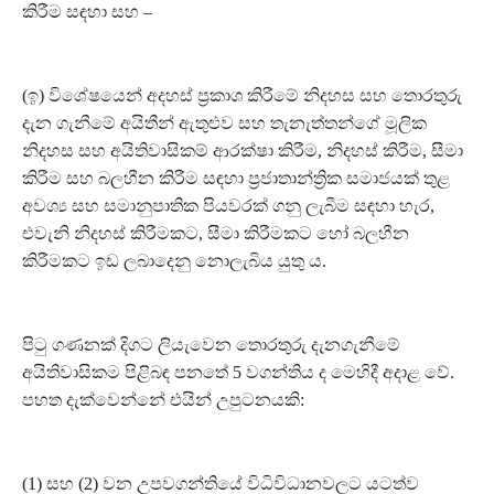
කිරීම සඳහා සහ –
(ඉ) විශේෂයෙන් අදහස් ප්‍රකාශ කිරීමේ නිදහස සහ තොරතුරු
දැන ගැනීමේ අයිතීන් ඇතුළුව සහ තැනැත්තන්ගේ මූලික
නිදහස සහ අයිතිවාසිකම් ආරක්ෂා කිරීම, නිදහස් කිරීම, සීමා
කිරීම සහ බලහීන කිරීම සඳහා ප්‍රජාතාන්ත්‍රික සමාජයක් තුළ
අවශ්‍ය සහ සමානුපාතික පියවරක් ගනු ලැබීම සඳහා හැර,
එවැනි නිදහස් කිරීමකට, සීමා කිරීමකට හෝ බලහීන
කිරීමකට ඉඩ ලබාදෙනු නොලැබිය යුතු ය.
පිටු ගණනක් දිගට ලියැවෙන තොරතුරු දැනගැනීමේ
අයිතිවාසිකම පිළිබඳ පනතේ 5 වගන්තිය ද මෙහිදී අදාළ වේ.
පහත දැක්වෙන්නේ එයින් උපුටනයකි:
(1) සහ (2) වන උපවගන්තියේ විධිවිධානවලට යටත්ව