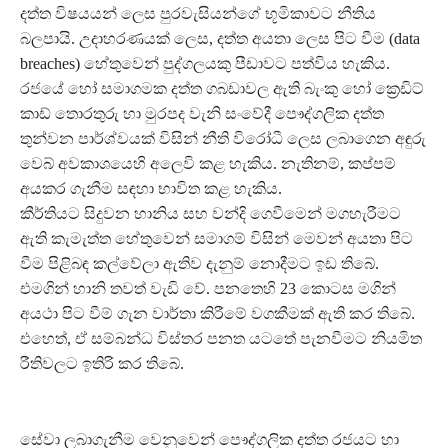
දත්ත විෂයයන් ලෙස පුරවැසියන්ගේ භූමිකාවට නීතිය
බලපායි. උදාහරණයක් ලෙස, දත්ත අයතා ලෙස පිට වීම (data
breaches) හේතුවෙන් පුද්ගලයකු පීඩාවට පත්විය හැකිය.
රජයේ හෝ සමාගමක දත්ත ගබඩාවල ඇති බැංකු හෝ ක්‍රෙඩිට්
කාඩ් තොරතුරු හා මුරපද වැනි සංවේදී පෞද්ගලික දත්ත
තුන්වන පාර්ශ්වයක් විසින් නීති විරෝධී ලෙස ලබාගෙන අඳුරු
වෙබ් අවකාශයෙහි අලෙවි කළ හැකිය. නැතිනම්, කප්පම්
අයකර ගැනීම සඳහා භාවිත කළ හැකිය.
කීර්තියට සිදුවන හානිය සහ වන්දි ගෙවීමෙන් මගහැරීමට
ඇති කැමැත්ත හේතුවෙන් සමාගම් විසින් මෙවන් අයතා පිට
වීම පිළිබඳ කල්වේලා ඇතිව දැනුම් නොදීමට ඉඩ තිබේ.
එමගින් හානි තවත් වැඩි වේ. පනතෙහි 23 කොටස මගින්
අයථා පිට වීම් ගැන වාර්තා කිරීමේ වගකීමක් ඇති කර තිබේ.
එහෙත්, ඒ සම්බන්ධ විස්තර පනත යටතේ පැනවීමට නියමිත
රීතිවලට ඉතිරි කර තිබේ.
සේවා ලබාගැනීම වෙනුවෙන් පෞද්ගලික දත්ත රජයට හා