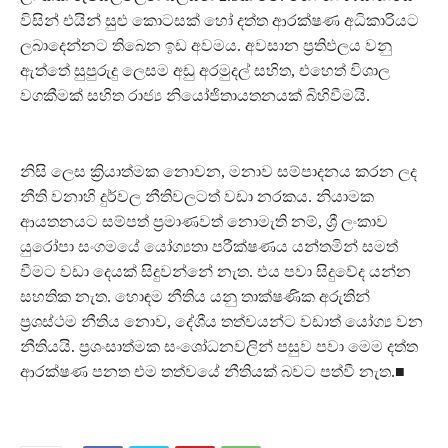
විසින් එයින් සුළු කොටසක් හෝ දත්ත ආරක්ෂණ අධිකාරියට
ලබාදෙන්නට තිබෙන ඉඩ අවමය. අවසාන ප්‍රතිඵලය වනු
ඇත්තේ සුපුරුදු ලෙසම අඩු අරමුදල් සහිත, එහෙත් විශාල
වගකීමක් සහිත රාජ්‍ය නියෝජිතායතනයක් බිහිවීමයි.
නිසි ලෙස ක්‍රියාත්මක නොවන, මනාව සම්පාදනය කරන ලද
නීති වනාහි දුර්වල නීතිවලටත් වඩා නරකය. නියාමක
ආයතනයට සම්පත් ප්‍රමාණවත් නොමැති නම්, ශ්‍රී ලංකාව
යුරෝපා සංගමයේ යෝග්‍යතා පරීක්ෂණය යන්තමින් සමත්
වීමට වඩා දෙයක් සිදුවන්නේ නැත. එය පවා සිදුවේද යන්න
සහතික නැත. හොඳම නීතිය යනු තාක්ෂණික අරුතින්
ප්‍රශස්ථම නීතිය නොව, දේශීය තත්වයන්ට වඩාත් යෝග්‍ය වන
නීතියයි. ප්‍රශංසාත්මක සංශෝධනවලින් පසුව පවා මෙම දත්ත
ආරක්ෂණ පනත එම තත්වයේ නීතියක් බවට පත්වී නැත.■