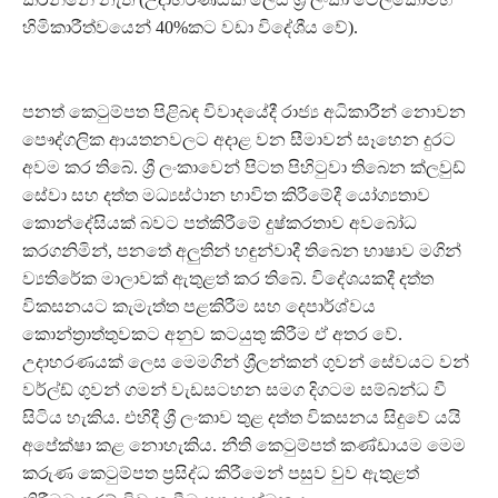
හිමිකාරීත්වයෙන් 40%කට වඩා විදේශීය වේ).
පනත් කෙටුම්පත පිළිබඳ විවාදයේදී රාජ්‍ය අධිකාරීන් නොවන
පෞද්ගලික ආයතනවලට අදාළ වන සීමාවන් සෑහෙන දුරට
අවම කර තිබේ. ශ්‍රී ලංකාවෙන් පිටත පිහිටුවා තිබෙන ක්ලවුඩ්
සේවා සහ දත්ත මධ්‍යස්ථාන භාවිත කිරීමේදී යෝග්‍යතාව
කොන්දේසියක් බවට පත්කිරීමේ දුෂ්කරතාව අවබෝධ
කරගනිමින්, පනතේ අලුතින් හඳුන්වාදී තිබෙන භාෂාව මගින්
ව්‍යතිරේක මාලාවක් ඇතුළත් කර තිබේ. විදේශයකදී දත්ත
විකසනයට කැමැත්ත පළකිරීම සහ දෙපාර්ශ්වය
කොන්ත්‍රාත්තුවකට අනුව කටයුතු කිරීම ඒ අතර වේ.
උදාහරණයක් ලෙස මෙමගින් ශ්‍රීලන්කන් ගුවන් සේවයට වන්
වර්ල්ඩ් ගුවන් ගමන් වැඩසටහන සමග දිගටම සම්බන්ධ වී
සිටිය හැකිය. එහිදී ශ්‍රී ලංකාව තුළ දත්ත විකසනය සිදුවේ යයි
අපේක්ෂා කළ නොහැකිය. නීති කෙටුම්පත් කණ්ඩායම මෙම
කරුණ කෙටුම්පත ප්‍රසිද්ධ කිරීමෙන් පසුව වුව ඇතුළත්