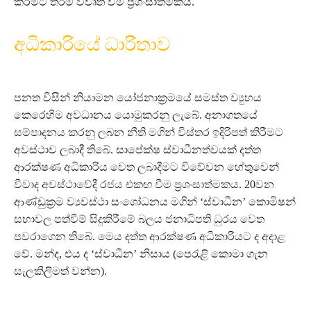
කිරීමට තරම් විවෘත වීම ප්‍රශංසාත්මකය.
අධිකාරියේ ධාරිතාව
පනත විසින් නියාමන යෝජනාක්‍රමයේ සමස්ත ව්‍යුහය
කෙරෙහිම අවධානය යොමුකරනු ලැබේ. අනාගතයේ
සම්පාදනය කරනු ලබන නීති මගින් විස්තර ඉදිරිපත් කිරීමට
අවස්ථාව ලබාදී තිබේ. සාපේක්ෂ ස්වාධීනත්වයක් දත්ත
ආරක්ෂණ අධිකාරිය වෙත ලබාදීමට විවේචන හේතුවෙන්
විවාද අවස්ථාවේදී රජය එකඟ වීම ප්‍රශංසාත්මකය. 20වන
ආණ්ඩුක්‍රම ව්‍යවස්ථා සංශෝධනය මගින් ‘ස්වාධීන’ කොමිෂන්
සභාවල පත්වීම් සිදුකිරීමේ බලය ජනාධිපති ධුරය වෙත
පවරාගෙන තිබේ. මෙය දත්ත ආරක්ෂණ අධිකාරියට ද අදාළ
වේ. මන්ද, එය ද ‘ස්වාධීන’ නිසාය (පෙරැළි කොමා ගැන
සැලකිලිමත් වන්න).