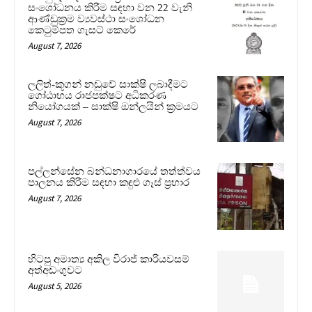
සංශෝධනය කිරීම සඳහා වන 22 වැනි
ආණ්ඩුක්‍රම ව්‍යවස්ථා සංශෝධන
කෙටුම්පත ගැසට් කෙරේ
August 7, 2026
ලලිත්-කූගන් නඩුවේ සාක්ෂි ලබාදීමට
ගෝඨාභය රාජපක්ෂට අධිකරණ
නියෝගයක් – සාක්ෂි ඔන්ලයින් ක්‍රමයට
August 7, 2026
පල්ලන්සේන බන්ධනාගාරයේ තත්ත්වය
පාලනය කිරීම සඳහා කඳුළු ගෑස් ප්‍රහාර
August 7, 2026
හිටපු අමාත්‍ය අකිල විරාජ් කාරියවසම්
අත්අඩංගුවට
August 5, 2026