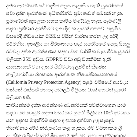
දත්ත ආරක්ෂණයේ හදබිම ලෙස සැලකිය හැකි යුරෝපයේ
පවා දත්ත ආරක්ෂණ අධිකාරීන්ට ප්‍රමාණවත් සම්පත් නැත.
ප්‍රමාණවත් කුසලතා සහිත කාර්ය මණ්ඩල නැත. පැමිණිලි
සඳහා ප්‍රතිචාර දැක්වීමට ඉතා දිගු කාලයක් ගතවේ. පසුගිය
වසරේදී නිව්යෝක් ටයිම්ස් විසින් වාර්තා කරන ලද පරිදි
ජර්මනිය, ඉතාලිය හා බි්‍රතාන්‍යය හැර යුරෝපයේ සෙසු සියලු
රටවල දත්ත ආරක්ෂණය සඳහා වන වාර්ෂික වැය ශීර්ෂ යුරෝ
මිලියන 25ට අඩුය. GDPRට වඩා අඩු වගකීමක් ඇති
ආයතනයක් වන දැනට පිහිටුවනු ලබමින් තිබෙන
කැලිෆෝනියා රහස්‍යතා ආරක්ෂණ නියෝජිතායතනයේ
(California Privacy Protection Agency) පළමු වර්ෂයේ අයවැය
වන්නේ එක්සත් ජනපද ඩොලර් මිලියන 10ක් හෙවත් යුරෝ
මිලියන 9කි.
කාර්යක්ෂම දත්ත ආරක්ෂණ අධිකාරියක් පවත්වාගෙන යාම
සඳහා මෙහෙයුම් සඳහා වසරකට යුරෝ මිලියන 10ක් අවශ්‍යය
යන අදහස මතුකිරීම සඳහා ද ඉහත දක්වන ලද සැසඳුම්
නියාමනය අර්ථ නිරූපණය කළ හැකිය. එම වටිනාකම ශ්‍රී
ලාංකික රුපියල්වලින් බිලියන 2.5ක් වේ. මහා භාණ්ඩාගාරය