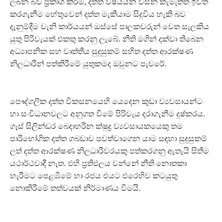
ලබන බව ප්‍රකාශ කිරීම, දත්ත විෂයයන් විසින් කැමැත්ත ඉවත්
කරගැනීම හේතුවෙන් දත්ත මැකීයාම සිදුවිය හැකි බව
දැනුම්දීම වැනි කාර්යයන් ඔස්සේ පාලකවරුන් වෙත සැලකිය
යුතු පිරිවැයක් එකතු කරනු ලැබේ. නීති මගින් දක්වා තිබෙන
අධ්‍යාපනික සහ වෘත්තීය සුදුසුකම් සහිත දත්ත ආරක්ෂණ
නිලධාරීන් පත්කිරීමේ යුතුකමද ඔවුනට පැවරේ.
පෞද්ගලික දත්ත විකසනයෙහි යෙදෙන කුඩා ව්‍යවසායන්ට
හා සංවිධානවලට අනුගත වීමේ පිරිවැය දරාගැනීම දුෂ්කරය.
ගෑස් සිලින්ඩර බෙදාහරින ක්ෂුද්‍ර ව්‍යවසායකයෙකු තම
පාරිභෝගික දත්ත ගබඩාව පවත්වාගෙන යාම සඳහා සුදුසුකම්
ලත් දත්ත ආරක්ෂණ නිලධාරීවරයකු පත්කරගනු ඇතැයි සිතීම
යථාර්ථවාදී නැත. එහි ප්‍රතිඵලය වන්නේ නීති නොතකා
හැරීමට පෙළඹීමේ හා රජය එයට එරෙහිව කටයුතු
නොකිරීමේ තත්වයක් නිර්මාණය වීමයි.