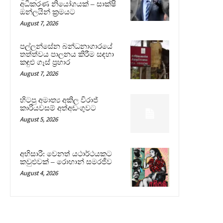
අධිකරණ නියෝගයක් – සාක්ෂි
ඔන්ලයින් ක්‍රමයට
August 7, 2026
පල්ලන්සේන බන්ධනාගාරයේ
තත්ත්වය පාලනය කිරීම සඳහා
කඳුළු ගෑස් ප්‍රහාර
August 7, 2026
හිටපු අමාත්‍ය අකිල විරාජ්
කාරියවසම් අත්අඩංගුවට
August 5, 2026
අභිසාරී: වෙනත් යථාර්ථයකට
කවුළුවක් – රොහාන් සමරජීව
August 4, 2026