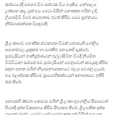
කාර්යයේදී සමහර විට සාර්ථක විය හැකිය. නේපාලය
උත්සාහ කළ මුත් එය මෙටා විසින් නොතකා හරින ලදි.
ලියාපදිංචි වීමේ අවශ්‍යතාව ඉවත් කිරීම මෙම ප්‍රශ්නයට
නිර්මාණාත්මක විසඳුමකි.
ශ්‍රී ලංකාවේ භෞතික ස්ථානගත වීමක් නොමැති ගෝලීය
සමාගම්වල යුතුකම් හා වගකීම් පනතෙහි දැක්වේ.
පුරවැසියන් හානිපූර්ණයන් ඉල්ලාසිටින විටදී නියමිත
විධිවිධාන ඔස්සේ එම පුරවැසියන් වෙනුවෙන් කටයුතු කිරීම
සඳහා පනත මගින් නියාමනායතනයට බලය පවරනු ලැබේ.
එය බලාත්මක කිරීමේ ප්‍රායෝගිකත්වයන් අනාගතයට ඉතිරි
කර තිබේ.
පනතෙහි 26වන කොටස මගින් ශ්‍රී ලංකා භූගෝලීය සීමාවෙන්
පිටතදී දත්ත විකසනය කිරීම සීමාකර තිබේ. ශ්‍රී ලාංකික දත්ත
පාලකවරුන්ට මෙරට සේවා සම්පාදකයන් විසින් සපයනු