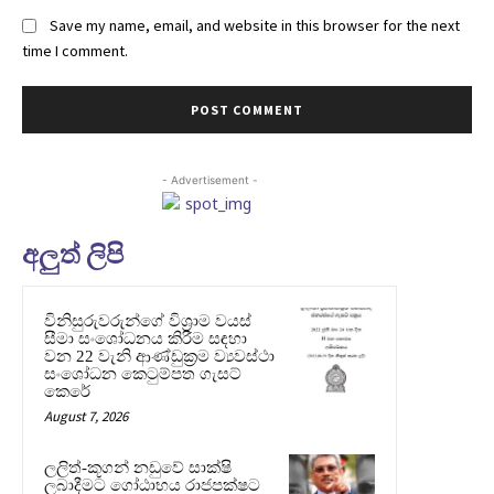
Save my name, email, and website in this browser for the next
time I comment.
- Advertisement -
අලුත් ලිපි
විනිසුරුවරුන්ගේ විශ්‍රාම වයස්
සීමා සංශෝධනය කිරීම සඳහා
වන 22 වැනි ආණ්ඩුක්‍රම ව්‍යවස්ථා
සංශෝධන කෙටුම්පත ගැසට්
කෙරේ
August 7, 2026
ලලිත්-කූගන් නඩුවේ සාක්ෂි
ලබාදීමට ගෝඨාභය රාජපක්ෂට