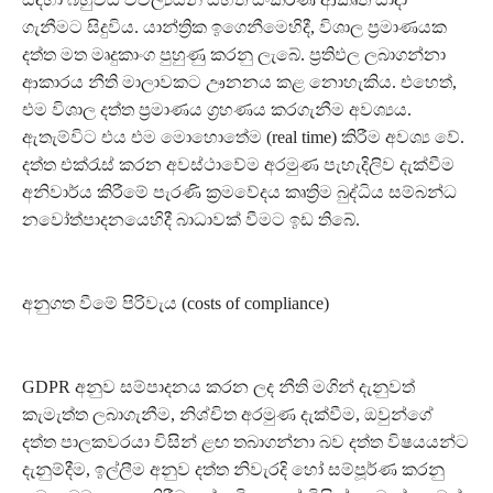
ගැනීමට සිදුවිය. යාන්ත්‍රික ඉගෙනීමෙහිදී, විශාල ප්‍රමාණයක
දත්ත මත මෘදුකාංග පුහුණු කරනු ලැබේ. ප්‍රතිඵල ලබාගන්නා
ආකාරය නීති මාලාවකට ඌනනය කළ නොහැකිය. එහෙත්,
එම විශාල දත්ත ප්‍රමාණය ග්‍රහණය කරගැනීම අවශ්‍යය.
ඇතැම්විට එය එම මොහොතේම (real time) කිරීම අවශ්‍ය වේ.
දත්ත එක්රැස් කරන අවස්ථාවේම අරමුණ පැහැදිලිව දැක්වීම
අනිවාර්ය කිරීමේ පැරණි ක්‍රමවේදය කෘත්‍රිම බුද්ධිය සම්බන්ධ
නවෝත්පාදනයෙහිදී බාධාවක් වීමට ඉඩ තිබේ.
අනුගත වීමේ පිරිවැය (costs of compliance)
GDPR අනුව සම්පාදනය කරන ලද නීති මගින් දැනුවත්
කැමැත්ත ලබාගැනීම, නිශ්චිත අරමුණ දැක්වීම, ඔවුන්ගේ
දත්ත පාලකවරයා විසින් ළඟ තබාගන්නා බව දත්ත විෂයයන්ට
දැනුම්දීම, ඉල්ලීම අනුව දත්ත නිවැරදි හෝ සම්පූර්ණ කරනු