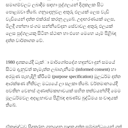
සමාගම්වලට ලබාදීම සඳහා පුද්ගලයන් දිගුකලක සිට
පොළඹවා තිබේ. ගනුදෙනුවල අතුරු ඵලයක් ලෙස වැඩි
වැඩියෙන් දත්ත එක්රැස් කරනු ලැබේ. උදාහරණයක් ලෙස,
මිලදී ගන්නා ජංගම සන්නිවේදන සේවාවල අතුරු ඵලයක්
ලෙස පුද්ගලයකු සිටින ස්ථාන හා එහෙ මෙහෙ යෑම් පිළිබඳ
දත්ත වාර්තාගත වේ.
1980 දශකයේදී ධෑක්‍ෘ මාර්ගෝපදේශ හඳුන්වා දුන් සමයේ
සිටම දැනුවත් කැමැත්ත ලබාගැනීමේ (informed consent) හා
අරමුණ පැහැදිලි කිරීමේ (purpose specification) මූලධර්ම දත්ත
ආරක්ෂණ නීතිවල මධ්‍යයේ ලා සලකා තිබේ. වර්තමානයේදී
පවතින වෙනස් ගුණාත්මකභාවයක් සහිත තත්වයන්හිදී මෙම
මූලධර්මවල අදාළභාවය පිළිබඳ අඛණ්ඩ බුද්ධිමය සංවාදයක්
තිබේ.
ඒකාබද්ධව සිදුකරන ගනුදෙනු පාදක දත්ත සම්බන්ධයෙන් ගත්