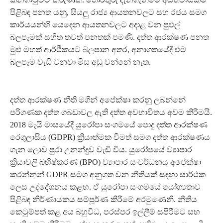
පිළිබඳ පනත යනු, සියලු රාජ්‍ය ආයතනවලට සහ රජය සමග
කාර්යයන්හි යෙදෙන ආයතනවලට අදාළ වන පුළුල්
බලපෑමක් සහිත තවත් පනතක් පමණි. දත්ත ආරක්ෂණ පනත
මුළු මහත් ආර්ථිකයට බලපාන අතර, අනාගතයේදී එම
බලපෑම වැඩි වනවා මිස අඩු වන්නේ නැත.
දත්ත ආරක්ෂණ නීති මගින් අපේක්ෂා කරනු ලබන්නේ
පරිගණක දත්ත ගබඩාවල ඇති දත්ත අවභාවිතය අවම කිරීමයි.
2018 මැයි මාසයේදී යුරෝපා සංගමයේ පොදු දත්ත ආරක්ෂණ
රෙගුලාසිය (GDPR) ක්‍රියාත්මක වීමත් සමග දත්ත ආරක්ෂණය
ගැන ලොව පුරා උනන්දුව වැඩි විය. යුරෝපයේ ව්‍යාපාර
ක්‍රියාවලි බහිෂ්කරණ (BPO) ව්‍යාපාර සංවර්ධනය අපේක්ෂා
කරන්නන් GDPR සමග අනුගත වන නීතියක් සඳහා සාර්ථක
ලෙස උද්දේශනය කළහ. ඒ යුරෝපා සංගමයේ යෝග්‍යතාව
පිළිබඳ නිර්ණායකය සම්පූර්ණ කිරීමේ අරමුණෙනි. නීතිය
කෙටුම්පත් කළ අය බහුවිධ, පරස්පර ඉල්ලීම් සපිරීමට සහ