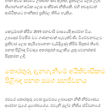
හානි අවම කිරීමට උත්සාහ කර ඇතත්, ප්‍රතිඵලය ලෙස ලැබී
තිබෙන්නේ අධික ලෙස සංකීර්ණ නීතියකි. එහි තවදුරටත්
ආර්ථිකයට හානිකර ප්‍රතිඵල තිබිය හැකිය.
කෙටුම්පත් කිරීම 2019 ජනවාරි මාසයේදී ආරම්භ විය.
උපදෙස් විමසීම් වට ගණනාවක් පැවැත්විණි. විවේචනවලට
ප්‍රතිචාර ලෙස කැපීපෙනෙන වැඩිදියුණු කිරීම් සිදුකර තිබේ.
පනත පිළිබඳ විවාදය අතරතුරත් සැලකිය යුතු වෙනස්කම්
සිදුකරන ලදි.
තොරතුරු දැනගැනීමේ අයිතිවාසිකම
පිළිබඳ පනත සමග සහජීවනය
රජයේ තොරතුරු වෙත ප්‍රවේශය ලබාදෙන නීති නිර්මාණය
ආරම්භ වූයේ යුරෝපයේය. එවැනි මුල්ම නීතිය ස්වීඩනයේ