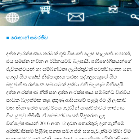
■ රොහාන් සමරජීව
දත්ත ආරක්ෂණය තරමක් ගූඪ විෂයක් ලෙස සැලකේ. එහෙත්,
එය සමස්ත නවීන ආර්ථිකයටම බලපායි. පාරිභෝගිකයන්ගේ
රුචිකත්වයන් හා සම්බන්ධතා ලැයිස්තුවක් පවත්වාගෙන යන,
ගෙදර සිට කේක් නිෂ්පාදනය කරන පුද්ගලයකුගේ සිට
බහුජාතික රක්ෂණ සමාගමක් දක්වා එහි බලපෑම විහිදෙයි.
දත්ත ආරක්ෂණ නීති සහ දත්ත ආරක්ෂණය සම්බන්ධ විශ්වීය
සාධක බලාත්මක කළ දකුණු ආසියාවේ පළමු රට ශ්‍රී ලංකාව
වන නිසා මෙම කෙටුම්පත ගැඹුරින් සාකච්ඡාවට භාජනය
විය යුතුව තිබිණි. ඒ සම්බන්ධයෙන් සිදුකරන ලද
විශ්ලේෂණයන් 2016 අංක 12 දරන තොරතුරු දැනගැනීමේ
අයිතිවාසිකම පිළිබඳ පනත සමග එහි සහපැවැත්මට සීමා වීම
කනගාටුවට කරුණකි. තොරතුරු දැනගැනීමේ අයිතිවාසිකම