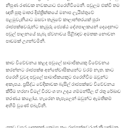
නිපුණ රණවක නවකයාට එරෙහිවීමෙනි. පවුලම එක්වී තම
ඥාති පුතු මාතර දිස්ත්‍රික්කයේ මනාප ලැයිස්තුවේ
පළමුවැනියාට ඔසවා තැබුවේ කාලාන්තරයක් පුරා
රාජපක්ෂවරුන්ට කැඹුරූ ජ්‍යෙෂ්ඨ දේශපාලකයන් දෙදෙනාට
පවුල් පාලනයේ සැබෑ ස්වභාවය පිළිබඳව අමතක නොවන
පාඩමක් උගන්වමිනි.
කාව විවේචනය කළද පවුලේ සාමාජිකයකු විවේචනය
කරන්නට රාජපක්ෂ අන්තේවාසිකයන්ට වරම් නැත. කාට
එරෙහි වුවද පවුලේ සාමාජිකයකුට එරෙහිවීම ඔවුන්ට
අකැපය. ප්‍රසිද්ධ වේදිකාවක බැසිල් රාජපක්ෂව විවේචනය
කිරීම හරහා විමල් වීරවංශ හා උදය ගම්මන්පිල ඒ රතු රේඛාව
තරණය කළෝය. හැරෙන තැපෑලෙන් ඔවුන්ට ඇමතිකම්
අහිමි වුණේ එබැවිනි.
ගතවූ වසර දෙකකුත් තෙමස තුළ රාජපක්ෂවරුන් ක්‍රියාත්මක