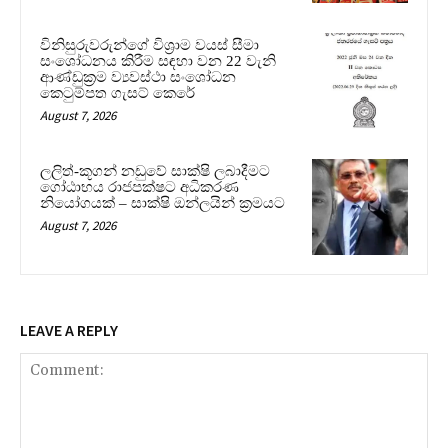
විනිසුරුවරුන්ගේ විශ්‍රාම වයස් සීමා
සංශෝධනය කිරීම සඳහා වන 22 වැනි
ආණ්ඩුක්‍රම ව්‍යවස්ථා සංශෝධන
කෙටුම්පත ගැසට් කෙරේ
August 7, 2026
ලලිත්-කූගන් නඩුවේ සාක්ෂි ලබාදීමට
ගෝඨාභය රාජපක්ෂට අධිකරණ
නියෝගයක් – සාක්ෂි ඔන්ලයින් ක්‍රමයට
August 7, 2026
LEAVE A REPLY