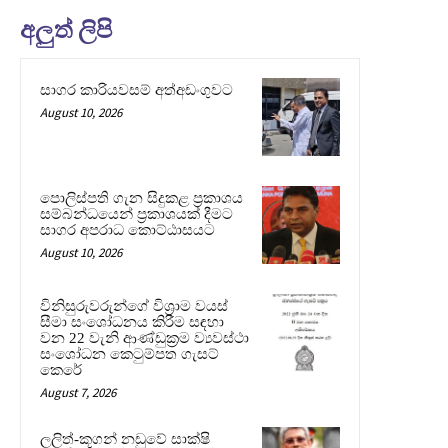
අලුත් ලිපි
සාගර කාරියවසම් අත්අඩංගුවට
August 10, 2026
පොලිස්පති ගැන සිදුකළ ප්‍රකාශය
සම්බන්ධයෙන් ප්‍රකාශයක් දීමට
සාගර අපරාධ කොට්ඨාසයට
August 10, 2026
විනිසුරුවරුන්ගේ විශ්‍රාම වයස්
සීමා සංශෝධනය කිරීම සඳහා
වන 22 වැනි ආණ්ඩුක්‍රම ව්‍යවස්ථා
සංශෝධන කෙටුම්පත ගැසට්
කෙරේ
August 7, 2026
ලලිත්-කූගන් නඩුවේ සාක්ෂි