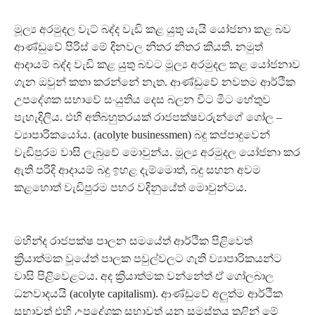
මූල්‍ය අරමුදල වැට් බද්ද වැඩි කළ යුතු යැයි යෝජනා කළ බව
ආණ්ඩුවේ පිරිස් මේ දිනවල නිතර නිතර කියති. නමුත්
ආදායම් බද්ද වැඩි කළ යුතු බවට මූල්‍ය අරමුදල කළ යෝජනාව
ගැන ඔවුන් කතා කරන්නේ නැත. ආණ්ඩුවේ නවතම ආර්ථික
උපදේශක සභාවේ සංයුතිය දෙස බලන විට මීට හේතුව
පැහැදිලිය. එහි අතිබහුතරයක් රාජපක්ෂවරුන්ගේ ගෝල –
ව්‍යාපාරිකයෝය. (acolyte businessmen) බදු කප්පාදුවෙන්
වැඩිපුරම වාසි ලැබුවේ මොවුන්ය. මූල්‍ය අරමුදල යෝජනා කර
ඇති පරිදි ආදායම් බදු ඉහළ දැම්මොත්, බදු සහන අවම
කළහොත් වැඩිපුරම පහර වදිනුයේත් මොවුන්ටය.
මහින්ද රාජපක්ෂ පාලන සමයේත් ආර්ථික පිළිවෙත්
ක්‍රියාත්මක වූයේත් පාලක පවුල්වලට ගැති ව්‍යාපාරිකයන්ට
වාසි පිළිවෙළටය. අද ක්‍රියාත්මක වන්නේත් ඒ ගෝලබාල
ධනවාදයයි (acolyte capitalism). ආණ්ඩුවේ අලුත්ම ආර්ථික
සභාවත් එහි උපදේශක සභාවත් යන සමස්තය තුළින් මේ