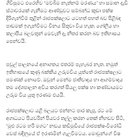
ගිවිසුමට එරෙහිව ‘මව්බිම නැත්නම් මරණය’ හා සමාන දැඩි
ස්ථාවරයක් ගැනීමට ආණ්ඩුවට සම්බන්ධ කුඩා පක්ෂ
දිරිගැන්වීම් තුළින් රාජපක්ෂලාට යටහත් පහත් බව පිළිබඳ
පාඩමක් ඉගැන්වීමට චීනය සිතුවා විය හැක. ගෝලීය හා
කලාපීය බලවතුන් මෙවැනි දෑ නිතර කරන බව ඉතිහාසය
පෙන්වයි.
පවුල් පාලනයේ අනාගතය එතරම් පැහැබර නැත. නමුත්
ඉතිහාසයේ කුණු බක්කිය උරුමවිය යුත්තේ රාජපක්ෂලාට
පමණක් නොවේ. ඔවුන් මෙන්ම ජාතිවාදය හා ආගම්වාදය
තම දේශපාලන අවිය කරගත් සියලු පක්ෂ හා කණ්ඩායමට
උරුම විය යුතු ඉරණම එයයි.
රාජපක්ෂලාට යළි බලයට එන්නට පාර කැපූ, රට මේ
අගාධයට පියවරින් පියවර තල්ලු කරන තෙක් නිහඬව සිටි,
‘මුළු රටම හරි මගට’ නඩය කඩිමුඩියේ රාජපක්ෂ-විරෝධී
වෙස් බඳිනුයේ ඒ ඉරණමින් ගැලවීමටය. මොවුන්ගේ විෂ