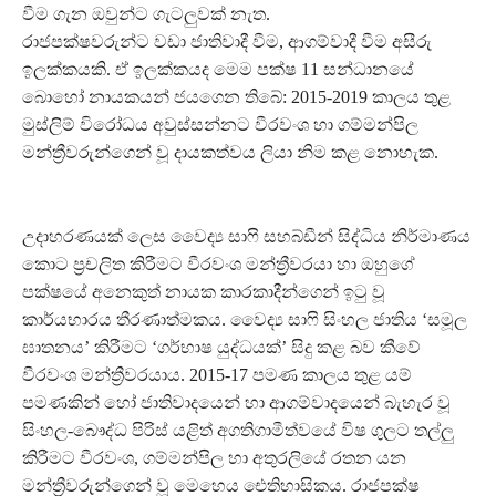
වීම ගැන ඔවුන්ට ගැටලුවක් නැත.
රාජපක්ෂවරුන්ට වඩා ජාතිවාදී වීම, ආගම්වාදී වීම අසීරු
ඉලක්කයකි. ඒ ඉලක්කයද මෙම පක්ෂ 11 සන්ධානයේ
බොහෝ නායකයන් ජයගෙන තිබේ: 2015-2019 කාලය තුළ
මුස්ලිම් විරෝධය අවුස්සන්නට වීරවංශ හා ගම්මන්පිල
මන්ත්‍රීවරුන්ගෙන් වූ දායකත්වය ලියා නිම කළ නොහැක.
උදාහරණයක් ලෙස වෛද්‍ය සාෆි සහබ්ඩීන් සිද්ධිය නිර්මාණය
කොට ප්‍රචලිත කිරීමට වීරවංශ මන්ත්‍රීවරයා හා ඔහුගේ
පක්ෂයේ අනෙකුත් නායක කාරකාදීන්ගෙන් ඉටු වූ
කාර්යභාරය තීරණාත්මකය. වෛද්‍ය සාෆි සිංහල ජාතිය ‘සමූල
ඝාතනය’ කිරීමට ‘ගර්භාෂ යුද්ධයක්’ සිදු කළ බව කීවේ
වීරවංශ මන්ත්‍රීවරයාය. 2015-17 පමණ කාලය තුළ යම්
පමණකින් හෝ ජාතිවාදයෙන් හා ආගම්වාදයෙන් බැහැර වූ
සිංහල-බෞද්ධ පිරිස් යළිත් අගතිගාමීත්වයේ විෂ ගුලට තල්ලු
කිරීමට වීරවංශ, ගම්මන්පිල හා අතුරලියේ රතන යන
මන්ත්‍රීවරුන්ගෙන් වූ මෙහෙය ඓතිහාසිකය. රාජපක්ෂ