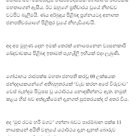
මහතාගෙන් ඇසීය. ඊට ඔහුගේ ප්‍රතිචාරය වූයේ නිහඬව
වටපිට බැලීමයි. ණය අර්බුදය පිළිබඳ ප්‍රශ්නයටද අනාගත
ජනපතිවරයාගේ පිළිතුර වූයේ නිහැඬියාවයි.
අද අප මුහුණ දෙන ඉමක් තෙරක් නොපෙනෙන ව්‍යසනකාරී
ඛේදවාචකය පිළිබඳ ඉතාමත් පැහැදිලි ඉඟියක් එදා ලැබුණි.
ගෝඨාභය රාජපක්ෂ මහතා ජනපති කරවූ 69 ලක්ෂයක
ඡන්දදායකයන්ගේ අතිබහුතරයක් ‘වැඩ කරන අපේ විරුවාට’
වෙස් බැන්දුම පිටුපස වූ යථාර්ථය නොදකින්නට ඇත. නමුත්
කළය හිස් බව අත්දැකීමෙන් දැනගත් සුළුතරයක්ද ඒ අතර විය.
අද ‘මුළු රටම හරි මගට’ ගන්නා බවට පාරම්බාන පක්ෂ 11
නායකයන් අයිති වනුයේ යථාර්ථය දැන දැනත් බොරුව