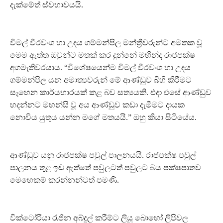
දැක්මේත් ස්වභාවයයි.
විමල් වීරවංශ හා උදය ගම්මන්පිල මන්ත්‍රීවරුන්ට අමතක වූ
මෙම ඇත්ත ඔවුන්ට මතක් කර දුන්නේ මහින්ද රාජපක්ෂ
අගමැතිවරයාය. “විශේෂයෙන්ම විමල් වීරවංශ හා උදය
ගම්මන්පිල යන අමාත්‍යවරුන් මේ ආණ්ඩුව බිහි කිරීමට
සෑහෙන කාර්යභාරයක් කළ බව සත්‍යයකි. එදා එසේ ආණ්ඩුව
හදන්නට මහන්සි වූ අය ආණ්ඩුව කඩා දැමීමට දායක
නොවිය යුතුය යන්න මගේ මතයයි.” ඔහු කියා සිටියේය.
ආණ්ඩුව යනු රාජපක්ෂ පවුල් පාලනයයි. රාජපක්ෂ පවුල්
පාලනය තුළ ඉඩ ඇත්තේ පවුලටත් පවුලට බය පක්ෂපාතව
මෙහෙකම් කරන්නන්ටත් පමණි.
වික්ටෝරියා රැජින අබ්දුල් කරීම්ට ලියූ බොහෝ ලිපිවල