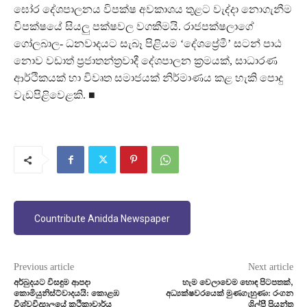
ඝෝර දේශපාලනය විපක්ෂ අවකාශය තුළට වැද්දා නොගැනීම
විපක්ෂයේ සියලු පක්ෂවල වගකීමයි. රාජපක්ෂලාගේ
ගෝලබාල- ධනවාදයට සැබෑ පිළියම ‘දේශප්‍රේමී’ සටන් පාඨ
නොව වඩාත් ප්‍රජාතන්ත්‍රවාදී දේශපාලන ක්‍රමයක්, සාධාරණ
ආර්ථිකයක් හා විවෘත සමාජයක් නිර්මාණය කළ හැකි පොදු
වැඩපිළිවෙළකි. ■
Countribute Anidda Newspaper
Previous article
Next article
අර්බුදයට විසඳුම ආපදා
හැම වෙලාවෙම හොඳ පිටපතක්,
කොමියුනිස්ට්වාදයයි: කොළඹ
අධ්‍යක්ෂවරයෙක් මුණගැහුණා: රංගන
විශ්වවිද්‍යාලයේ කථිකාචාර්ය
ශිල්පී ප්‍රියන්ත