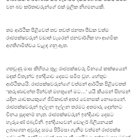
වන බව කර්තෘවරුන්ගේ එක් මූලික නිගමනයකි.
තම ආර්ථික පිළිවෙත් තව තවත් ජනතා පීඩක වත්ම
රාජපක්ෂවරුන් වඩාත් වැරෙන් ජනවාර්ගික හා ආගමික
අගතිගාමීත්වය වැළඳ ගනු ඇත.
ගතවුණු මාස කිහිපය තුළ රාජපක්ෂවරු චීනයේ කක්ෂයෙන්
මඳක් විතැන්ව ඉන්දියාව දෙසට සමීප වූහ. හේතුව
ආර්ථිකයයි. රාජපක්ෂවරුන්ගේ වත්මන් ආර්ථික පිළිවෙතත්
‘කරුණාවන්ත පින්වත් මහතුනේ මට…’ යයි කියමන් සිඟමන්
යදින යාචකයකුගේ ජීවිකාවත් අතර වෙනසක් නොපෙනේ.
රාජපක්ෂවරුන් ඉල්ලන ඉල්ලන තරමට අතමාරු දෙන්නට
චීනය සූදානම් නැත. රාජපක්ෂවරුන් ඉන්දියාව දෙසට
හැරුණේ එබැවිනි. ඉන්දියාවෙන් ඩොලර් බිලියනයක්
ලබාගෙන අවුරුදු සමය පිරිමසා ගැනීම වත්මන් රාජපක්ෂ