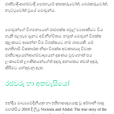
ජාතිවාදී-ආගම්වාදී පෙරහැරේ කසකරුවෝත්, බෙරකරුවෝත්,
නැට්ටුවෝත් වූයේ මොවුන්ය.
මොවුන්ගේ විගමනයෙන් රාජපක්ෂ පවුල් ව්‍යාපෘතියට විය
හැකි බලපෑම දැනට අවිනිශ්චිතය. නමුත් මොවුන් විපක්ෂ
කුලකයට ආසන්න වීම විපක්ෂයට නම් ශාපයකි. මේ
අගතිගාමී විෂකාරක නිසා විපක්ෂ අවකාශයද විවෘත
ජාතිවාදයෙන්/ආගම්වාදයෙන් දූෂණය වුවහොත් එය
ලංකාවේත් ලාංකිකයන්ගේත් අඳුරු අනාගතය තවත් අඳුරු
කිරීමට හේතුවනු ඇත.
රජවරු හා අතවැසියෝ
ඉන්දීය මාධ්‍යවේදිනියක හා ඉතිහාසඥයෙකු වූ ෂර්බානි බාසු
මහත්මිය 2010 දී ලියූ Voctoria and Abdul: The true story of the