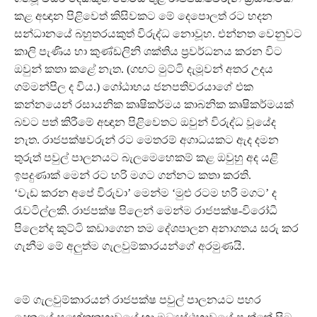
කළ අඥාන පිළිවෙත් කිසිවකට මේ දෙපොලත් රට හදන
සන්ධානයේ බහුතරයකුත් විරුද්ධ නොවූහ. එන්නත වෙනුවට
කාලි පැණිය හා කුණ්ඩලිනි ශක්තිය ප්‍රවර්ධනය කරන විට
ඔවුන් කතා කළේ නැත. (ගඟට මුට්ටි දැමූවන් අතර උදය
ගම්මන්පිල ද විය.) ගෝඨාභය ජනපතිවරයාගේ එක
කන්නයෙන් රසායනික කෘෂිකර්මය කාබනික කෘෂිකර්මයක්
බවට පත් කිරීමේ අඥාන පිළිවෙතට ඔවුන් විරුද්ධ වූයේද
නැත. රාජපක්ෂවරුන් රට මෙතරම් අගාධයකට ඇද දමන
තුරුත් පවුල් පාලනයට බැලමෙහෙකම් කළ ඔවුහු අද යළි
ඉපදුණාක් මෙන් රට හරි මගට ගන්නට කතා කරති.
‘වැඩ කරන අපේ විරුවා’ මෙන්ම ‘මුළු රටම හරි මගට’ ද
රැවටිල්ලකි. රාජපක්ෂ පිලෙන් මෙන්ම රාජපක්ෂ-විරෝධී
පිලෙන්ද කුට්ටි කඩාගෙන තම දේශපාලන අනාගතය සරු කර
ගැනීම මේ අලුත්ම ගැලවුම්කාරයන්ගේ අරමුණයි.
මේ ගැලවුම්කාරයන් රාජපක්ෂ පවුල් පාලනයට පහර