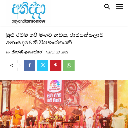
මුළු රටම හරි මඟට නඩය, රාජපක්ෂලාට
නොදෙවෙනි විෂකාරකයකි
March 23, 2022
By
තිසරණී ගුණසේකර