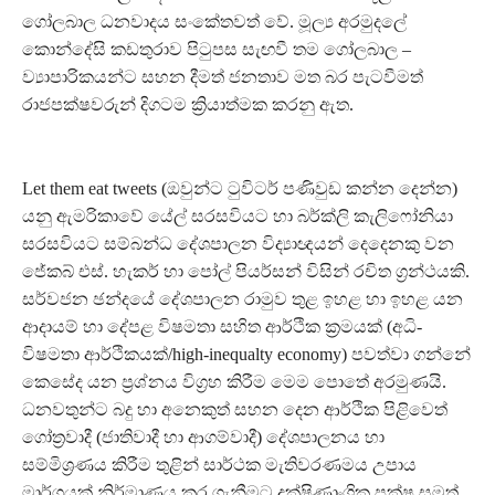
ගෝලබාල ධනවාදය සංකේතවත් වේ. මූල්‍ය අරමුදලේ
කොන්දේසි කඩතුරාව පිටුපස සැඟවී තම ගෝලබාල –
ව්‍යාපාරිකයන්ට සහන දීමත් ජනතාව මත බර පැටවීමත්
රාජපක්ෂවරුන් දිගටම ක්‍රියාත්මක කරනු ඇත.
Let them eat tweets (ඔවුන්ට ටුවිටර් පණිවුඩ කන්න දෙන්න)
යනු ඇමරිකාවේ යේල් සරසවියට හා බර්ක්ලි කැලිෆෝනියා
සරසවියට සම්බන්ධ දේශපාලන විද්‍යාඥයන් දෙදෙනකු වන
ජේකබ් එස්. හැකර් හා පෝල් පියර්සන් විසින් රචිත ග්‍රන්ථයකි.
සර්වජන ඡන්දයේ දේශපාලන රාමුව තුළ ඉහළ හා ඉහළ යන
ආදායම් හා දේපළ විෂමතා සහිත ආර්ථික ක්‍රමයක් (අධි-
විෂමතා ආර්ථිකයක්/high-inequalty economy) පවත්වා ගන්නේ
කෙසේද යන ප්‍රශ්නය විග්‍රහ කිරීම මෙම පොතේ අරමුණයි.
ධනවතුන්ට බදු හා අනෙකුත් සහන දෙන ආර්ථික පිළිවෙත්
ගෝත්‍රවාදී (ජාතිවාදී හා ආගම්වාදී) දේශපාලනය හා
සම්මිශ්‍රණය කිරීම තුළින් සාර්ථක මැතිවරණමය උපාය
මාර්ගයක් නිර්මාණය කර ගැනීමට දක්ෂිණාංශික පක්ෂ සමත්