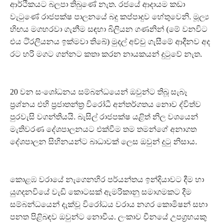
ආර්ථිකයට බලපා තිබුණේ නැත. රජයේ ආදායම කඩා
වැටුණේ රාජපක්ෂ පාලනයේ බදු කප්පාදුව හේතුවෙනි. මූල්‍ය
හිඟය මගහරවා ගැනීම සඳහා බිලියන ගණනින් (මේ වනවිට
එය ටි්‍රලියනය ඉක්මවා තිබේ) මුදල් අච්චු ගැසීමේ ආදීනව අද
රට හරි මගට ගන්නට කතා කරන නායකයන් දුටුවේ නැත.
20 වන සංශෝධනය සම්බන්ධයෙන් ඔවුන්ට තිබූ සැබෑ
ප්‍රශ්නය එහි ප්‍රජාතන්ත්‍ර විරෝධී අන්තර්ගතය නොව ද්විත්ව
පුරවැසි වගන්තියයි. බැසිල් රාජපක්ෂ යළිත් නිල වශයෙන්
මැතිවරණ දේශපාලනයට එක්වීම තම තමන්ගේ අනාගත
දේශපාලන සිහිනයන්ට බාධාවක් ලෙස ඔවුන් දුටු නිසාය.
කොළඹ වරායේ නැගෙනහිර පර්යන්තය ඉන්දියාවට දීම හා
යුගදනවියේ වැඩි කොටසක් ඇමරිකානු සමාගමකට දීම
සම්බන්ධයෙන් දැක්වූ විරෝධය වරාය නගර කොමිෂන් සභා
පනත පිළිබඳව ඔවුන්ට නොවීය. ලංකාව චීනයේ උපග්‍රහයකු