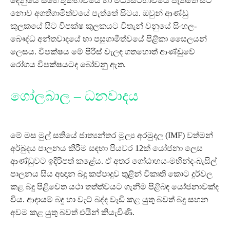
දෙනුයේ සහේතුකභාවයේ හා මධ්‍යස්ථභාවයේ පැත්තේ සිට
නොව අගතිගාමීත්වයේ පැත්තේ සිටය. ඔවුන් ආණ්ඩු
කුලකයේ සිට විපක්ෂ කුලකයට විතැන් වනුයේ සිංහල-
බෞද්ධ අන්තවාදයේ හා පසුගාමීත්වයේ පිළිකා සෛලයන්
ලෙසය. විපක්ෂය මේ පිරිස් වැලඳ ගතහොත් ආණ්ඩුවේ
රෝගය විපක්ෂයටද බෝවනු ඇත.
ගෝලබාල – ධනවාදය
මේ මස මුල් සතියේ ජාත්‍යන්තර මූල්‍ය අරමුදල (IMF) වත්මන්
අර්බුදය පාලනය කිරීම සඳහා පියවර 12ක් යෝජනා ලෙස
ආණ්ඩුවට ඉදිරිපත් කළේය. ඒ අතර ගෝඨාභය-මහින්ද-බැසිල්
පාලනය සිය අඥාන බදු කප්පාදුව තුළින් විකෘති කොට දුර්වල
කළ බදු පිළිවෙත යථා තත්ත්වයට ගැනීම පිළිබඳ යෝජනාවක්ද
විය. ආදායම් බදු හා වැට් බද්ද වැඩි කළ යුතු බවත් බදු සහන
අවම කළ යුතු බවත් එයින් කියැවිණි.