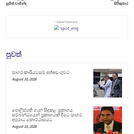
සුමිත් චාමින්ද
සිරිකුමාර
- Advertisement -
පුවත්
සාගර කාරියවසම් අත්අඩංගුවට
August 10, 2026
පොලිස්පති ගැන සිදුකළ ප්‍රකාශය
සම්බන්ධයෙන් ප්‍රකාශයක් දීමට සාගර
අපරාධ කොට්ඨාසයට
August 10, 2026