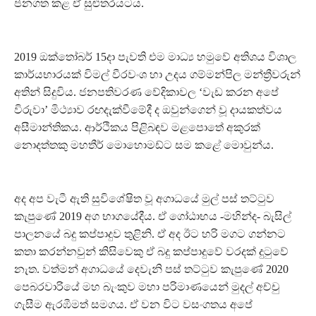
ජනගත කළ ඒ සුළුතරයටය.
2019 ඔක්තෝබර් 15දා පැවති එම මාධ්‍ය හමුවේ අතිශය විශාල
කාර්යභාරයක් විමල් වීරවංශ හා උදය ගම්මන්පිල මන්ත්‍රීවරුන්
අතින් සිදුවිය. ජනපතිවරණ වේදිකාවල ‘වැඩ කරන අපේ
විරුවා’ මිථ්‍යාව රඟදැක්වීමේදී ද ඔවුන්ගෙන් වූ දායකත්වය
අසීමාන්තිකය. ආර්ථිකය පිළිබඳව මළපොතේ අකුරක්
නොදත්තකු මහතීර් මොහොමඩ්ට සම කළේ මොවුන්ය.
අද අප වැටී ඇති සුවිශේෂිත වූ අගාධයේ මුල් පස් තට්ටුව
කැපුණේ 2019 අග භාගයේදීය. ඒ ගෝඨාභය -මහින්ද- බැසිල්
පාලනයේ බදු කප්පාදුව තුළිනි. ඒ අද ඊට හරි මගට ගන්නට
කතා කරන්නවුන් කිසිවෙකු ඒ බදු කප්පාදුවේ වරදක් දුටුවේ
නැත. වත්මන් අගාධයේ දෙවැනි පස් තට්ටුව කැපුණේ 2020
පෙබරවාරියේ මහ බැංකුව මහා පරිමාණයෙන් මුදල් අච්චු
ගැසීම ඇරඹීමත් සමගය. ඒ වන විට වසංගතය අපේ