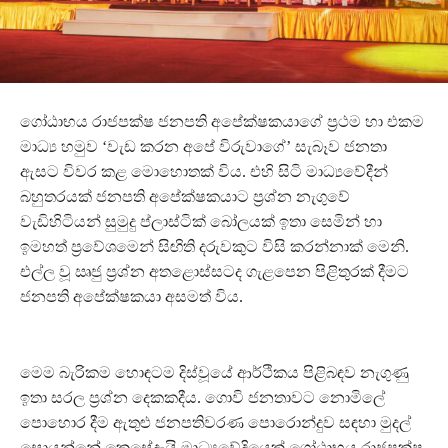
ගෝඨාභය රාජපක්ෂ ජනපති අපේක්ෂකයාගේ ප්‍රථම හා එකම
මාධ්‍ය හමුව ‘වැඩ කරන අපේ විරුවාගේ’ සැබෑව ජනතා
ඇසට විවර කළ මොහොතක් විය. එහි සිටි මාධ්‍යවේදීන්
බහුතරයක් ජනපති අපේක්ෂකයාට ප්‍රශ්න නැගුවේ
වැඩිහිටියන් සුමුදු ප්ලාස්ටික් බෝලයක් ඉතා සෙමින් හා
ඉමහත් ප්‍රවේශමෙන් සිඟිති දරුවකුට විසි කරන්නාක් මෙනි.
එල්ල වූ ඍජු ප්‍රශ්න අතළොස්සටද ගැළපෙන පිළිතුරක් දීමට
ජනපති අපේක්ෂකයා අසමත් විය.
මෙම බැරිකම හොඳටම දිස්වූයේ ආර්ථිකය පිළිබඳව නැගුණු
ඉතා සරල ප්‍රශ්න දෙකකදීය. ගොවි ජනතාවට නොමිලේ
පොහොර දීම ඇතුළු ජනපතිවරණ පොරොන්දුව සඳහා මුදල්
සොයන්නේ කෙසේදැයි මාධ්‍යවේදියෙක් ගෝඨාභය රාජපක්ෂ