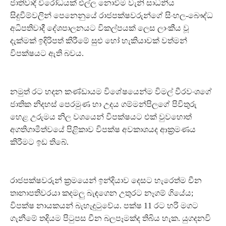
ජාතිවාදී විරෝධයක් එල්ල නොවීම වැනි සාධනීය
සිදුවීම්වලින් පෙනෙනුයේ රාජපක්ෂවරුන්ගේ සිංහල-බෞද්ධ
අධිපතිවාදී දේශපාලනයට විකල්පයක් ලෙස ලාංකීය වූ
දැක්මක් ඉදිරිපත් කිරීමේ සුළු හෝ හැකියාවක් වත්මන්
විපක්ෂයට ඇති බවය.
නමුත් රට හදන කණ්ඩායම විශේෂයෙන්ම විමල් වීරවංශගේ
ජාතික නිදහස් පෙරමුණ හා උදය ගම්මන්පිලගේ පිවිතුරු
හෙළ උරුමය නිල වශයෙන් විපක්ෂයට එක් වුවහොත්
අගතිගාමීත්වයේ පිළිකාව විපක්ෂ අවකාශයද ආක්‍රමණය
කිරීමට ඉඩ තිබේ.
රාජපක්ෂවරුන් ක්‍රමයෙන් ඉන්දියාව දෙසට හැරෙත්ම චීන
තානාපතිවරයා කදමලු බැඳගෙන උතුරට නෑගම් ගියේය;
විපක්ෂ නායකයන් බැහැදුටුවේය. පක්ෂ 11 රට හරි මගට
ගැනීමේ තදියම පිටුපස චීන බලපෑමක්ද තිබිය හැක. යුගදනවි