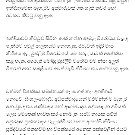
අරමුණයි. ඉන්දියාවෙන් ගත හැකි උපරිමය ගත්තාට පසු ඔවුන්
ඉන්දියාවෙන් බැහැරව අතමාරුවක් ගත හැකි කවර හෝ
රටකට කිට්ටු වනු ඇත.
ඉන්දියාවට කිට්ටුව සිටින තාක් නග්න දෙමළ විරෝධය වැළඳ
ගැනීමට පවුල් පාලනයට නොහැක. එබැවින් ඉදිරි මාස
කිහිපය තුළ මුස්ලිම් විරෝධයේ යම් ඉහළ යාමක් අපේක්ෂා
කළ හැක. අගමැති මෝදිද මුස්ලිම් විරෝධී වීම නිසා අලුත්
මිතුරන් අතර සබැඳියාව තවත් වැඩි කිරීමට එය හේතුවනු ඇත.
වත්මන් විපක්ෂය සමස්තයක් ලෙස ගත් කල අගතිගාමී
නොවේ. සිංහල-බෞද්ධ අධිපතිවාදයෙන් මුළුමනින් ම බැහැර
නොවුවද එය ජාතිවාදය හෝ ආගම්වාදය දේශපාලන අවියක්
ලෙස මෙතෙක් භාවිත කර නොමැත. සජබ නායක සජිත්
ප්‍රේමදාස ත්‍රස්තවාදය වැළැක්වීමේ පනත අහෝසි කිරීමට
ප්‍රසිද්ධියේ එකඟවීම හා විපක්ෂයේ අනෙක් පක්ෂවලින් එයට