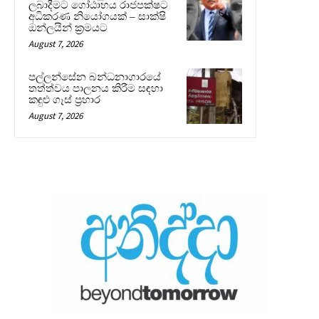
ලබාදීමට ගෝඨාභය රාජපක්ෂට
අධිකරණ නියෝගයක් – සාක්ෂි
ඔන්ලයින් ක්‍රමයට
August 7, 2026
පල්ලන්සේන බන්ධනාගාරයේ
තත්ත්වය පාලනය කිරීම සඳහා
කඳුළු ගෑස් ප්‍රහාර
August 7, 2026