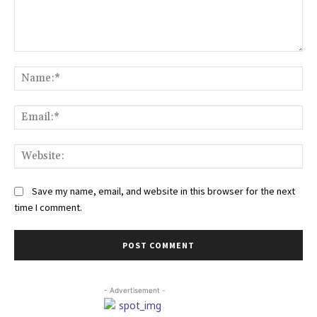
Comment:
Na
Ema
Web
Save my name, email, and website in this browser for the next
time I comment.
- Advertisement -