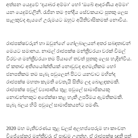
අත්සන යෙදුවේ ‘දයාබර අම්මා’ හෝ ‘ඔබේ ආදරණීය අම්මා’
යන යෙදුම්වලිනි. රැජින තම ඉන්දීය සේවකයාට පුතකු ලෙස
සැලකුවද ඇයගේ උරුමයට ඔහුට අයිතිවාසිකමක් නොවීය.
රාජපක්ෂවරුන් හා ඔවුන්ගේ ගෝලබාලයන් අතර සබඳතාවන්
මෙයට සමානය. නාමල් රාජපක්ෂ මන්ත්‍රීවරයා වරක් විමල්
වීරවංශ මන්ත්‍රීවරයා තම පියාගේ තවත් පුතකු ලෙස හැඳින්වීය.
ඒ කතාව අතිශයෝක්තියක් නොවුවද අගමැතිකම හෝ
ජනපතිකම තම සැබෑ පවුලෙන් පිටට යනවාට මහින්ද
රාජපක්ෂ මහතා කැමති වෙතැයි සිතීම ලද බොළඳකමකි.
රාජපක්ෂ පවුල් ව්‍යාපෘතිය තුළ පවුලේ සාමාජිකයකු
නොවන්නකුට අපේක්ෂා කළ හැකි උපරිමය ඇමතිකමකි.
සැබෑ බලය හිමි පවුලේ සාමාජිකයන්ට පමණි.
2020 මහ මැතිවරණය තුළ ඩලස් අලහප්පෙරුම හා කාංචන
විජේසේකර මන්ත්‍රීවරු ඒ පාඩම උගත්හ. ඒ රාජපක්ෂ ඥාති පුත්