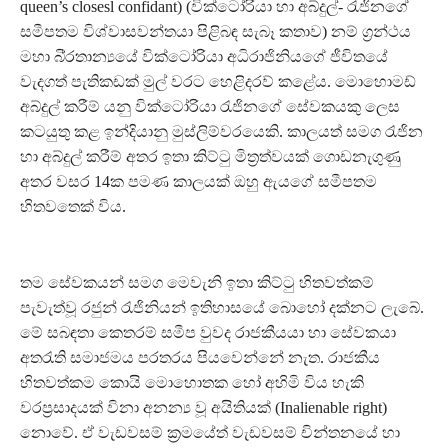
queen’s closesl confidant) (වික්ටෝරියා හා අබ්දුල්- රැජිනගේ
සමීපතම විශ්වාසවන්තයා පිළිබඳ සැබෑ කතාව) නම් ග්‍රන්ථය
මහා බි්‍රතාන්‍යයේ වික්ටෝරියා අධිරාජිනියගේ ජීවිතයේ
වැදගත් පැතිකඩක් මුල් වරට හෙළිදරව් කළේය. මොහොමඩ්
අබ්දුල් කරීම් යනු වික්ටෝරියා රැජිනගේ සේවකයකු ලෙස
කටයුතු කළ ඉන්දියානු මුස්ලිම්වරයෙකි. කාලයත් සමග රැජින
හා අබ්දුල් කරීම් අතර ඉතා කිට්ටු මිත්‍රත්වයක් ගොඩනැගුණු
අතර වසර 14ක පමණ කාලයක් ඔහු ඇයගේ සමීපතම
හිතවතෙක් විය.
තම සේවකයන් සමග මෙවැනි ඉතා කිට්ටු හිතවත්කම්
පැවැත්වූ රජුන් රැජිනියන් ඉතිහාසයේ බොහෝ දක්නට ලැබේ.
මේ සබඳතා කෙතරම් සමීප වුවද රාජකීයයා හා සේවකයා
අතරැති සමාජමය පරතරය පියවෙන්නේ නැත. රාජකීය
හිතවත්කම කොයි මොහොතක හෝ අහිමි විය හැකි
වරප්‍රසාදයක් විනා අනන්‍ය වූ අයිතියක් (Inalienable right)
නොවේ. ඒ වැඩවසම් ක්‍රමයේත් වැඩවසම් චින්තනයේ හා