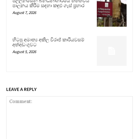
පල්ලන්සේන බන්ධනාගාරයේ තත්ත්වය
පාලනය කිරීම සඳහා කඳුළු ගෑස් ප්‍රහාර
August 7, 2026
හිටපු අමාත්‍ය අකිල විරාජ් කාරියවසම්
අත්අඩංගුවට
August 5, 2026
LEAVE A REPLY