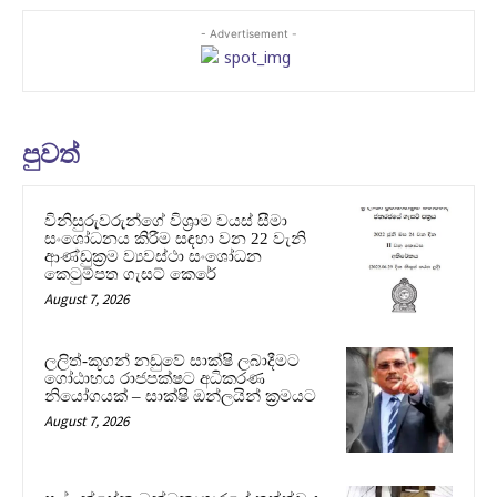
- Advertisement -
පුවත්
විනිසුරුවරුන්ගේ විශ්‍රාම වයස් සීමා
සංශෝධනය කිරීම සඳහා වන 22 වැනි
ආණ්ඩුක්‍රම ව්‍යවස්ථා සංශෝධන
කෙටුම්පත ගැසට් කෙරේ
August 7, 2026
ලලිත්-කූගන් නඩුවේ සාක්ෂි ලබාදීමට
ගෝඨාභය රාජපක්ෂට අධිකරණ
නියෝගයක් – සාක්ෂි ඔන්ලයින් ක්‍රමයට
August 7, 2026