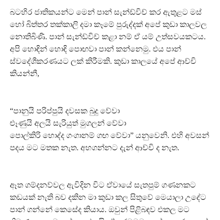
බටහිර ජාතිකයන්ට මෙන් පාන් සැන්ඩ්විච් කර ඇතුළට මස්
හෝ බිත්තර තක්කාලි දමා කෑමේ පුරුද්දක් අපේ කුඩා කාලවල
නොතිබිණි. පාන් සැන්ඩ්විච් කළා නම් ඒ යම් උත්සවයකටය.
අපි හොඳින් හොඳි පොඟවා පාන් කන්නෙමු. එය පාන්
ස්වදේශීකරණයට ලක් කිරීමකි. කුඩා කාලයේ අපේ ආච්චි
කියන්නී,
“පානුයි පරිප්පුයි දවසක බුදු වේවා
ළුෑණුයි අලයි සැරියුත් මුගලන් වේවා
පොල්කිරි හොද්ද ගංගානම් ගඟ වේවා” යනුවෙනි. එහි අවසන්
පදය මට මතක නැත. අහගන්නට දැන් ආච්චි ද නැත.
ඈත ගම්දනව්වල ඇවිදින විට ඒවායේ සැතපුම් ගණනකට
කඩයක් නැති බව දකින මා කුඩා කල සිතුවේ මෙයාලා උදේට
පාන් ගන්නේ කෙසේද කියාය. ඔවුන් පිළිබඳව එකල මට