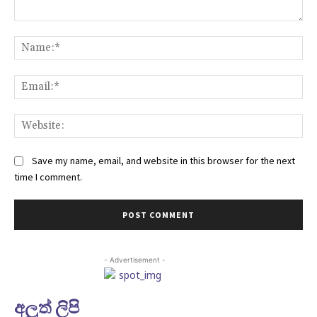
Comment:
Na
Ema
Web
Save my name, email, and website in this browser for the next
time I comment.
- Advertisement -
අලුත් ලිපි