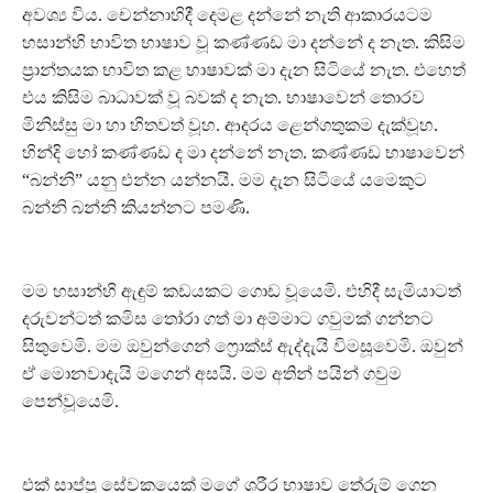
අවශ්‍ය විය. චෙන්නාහිදී දෙමළ දන්නේ නැති ආකාරයටම
හසාන්හි භාවිත භාෂාව වූ කණ්ණඩ මා දන්නේ ද නැත. කිසිම
ප්‍රාන්තයක භාවිත කළ භාෂාවක් මා දැන සිටියේ නැත. එහෙත්
එය කිසිම බාධාවක් වූ බවක් ද නැත. භාෂාවෙන් තොරව
මිනිස්සු මා හා හිතවත් වූහ. ආදරය ළෙන්ගතුකම දැක්වූහ.
හින්දි හෝ කණ්ණඩ ද මා දන්නේ නැත. කණ්ණඩ භාෂාවෙන්
“බන්නි” යනු එන්න යන්නයි. මම දැන සිටියේ යමෙකුට
බන්නි බන්නි කියන්නට පමණි.
මම හසාන්හි ඇඳුම් කඩයකට ගොඩ වූයෙමි. එහිදී සැමියාටත්
දරුවන්ටත් කමිස තෝරා ගත් මා අම්මාට ගවුමක් ගන්නට
සිතුවෙමි. මම ඔවුන්ගෙන් ෆ්‍රොක්ස් ඇද්දැයි විමසූවෙමි. ඔවුන්
ඒ මොනවාදැයි මගෙන් අසයි. මම අතින් පයින් ගවුම
පෙන්වූයෙමි.
එක් සාප්පු සේවකයෙක් මගේ ශරීර භාෂාව තේරුම් ගෙන