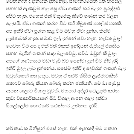
චෙන්නාහි දී දානයක් දුන්නෙමු. සාමාන්‍යයෙන් බත් පාර්සල්
පනහක් ඇණවුම් කළ පසු ඒවා ගණන් කර බලන පුරුද්දක්
අපිට නැත. එහෙත් එක් මිතුරෙකු කීවේ ගණන් කර බලන
ලෙසයි. ඒවා ගණන් කරන විට එහි තිබුණේ හතලිස් හතකි.
අප ඉතිරි ඒවා ප්‍රශ්න කළ විට ඔවුහු ඒවා දුන්හ. කිසිම
ලැජ්ජාවක් නැත. සමාව ඉල්ලන්නේ පවා නැත. නැවත මුදල්
ගෙවන විට අප ද එක් බත් එකක් ඉන්දියන් රුපියල් එකසිය
පනහ බැගින් ගණන් සාදා බැලුවෙමු. එවිට ඔවුන් කී මුදල
අපගේ ගණනයට වඩා වැඩි බව පෙන්වා දුන් විට නිවැරදි
ඉතිරි මුදල ලබා දුන්නේය. එසේම ඉතිරි ද දෙවරක් ගණන් බලා
ඔවුන්ගෙන් ගත යුතුය. ඔවුහු ඒ තරම් කිසිම ලැජ්ජාවකින්
තොරව බොරු කියන බොරු කරන ජාතියකි. මේ මා පැවසූ
ආපන ශාලාව විශාල වූවකි. මහපාර අද්දර වෙළඳාම් කරන
කුඩා ව්‍යාපාරිකයාගේ සිට විශාල ආපන ශාලා දක්වා
සියල්ලෝම හොරකම් කරන්නට උත්සාහ දරයි.
කර්ණාටක මිනිසුන් එසේ නැත. එක් තැනකදී මම ගණන