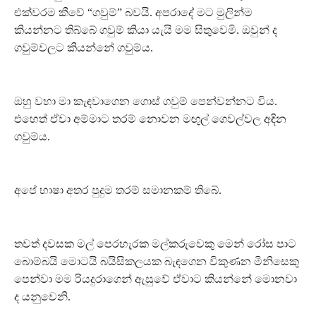
එක්වරම කීවේ “ගවුම්” බවයි. අපරාදේ මට මුලින්ම
කියන්නට තිබ්බේ ගවුම් කියා යැයි මම සිතුවෙමි. ඔවුන් ද
ගවුම්වලට කියන්නේ ගවුම්ය.
ඔහු වහා මා කැඳවාගෙන ගොස් ගවුම් පෙන්වන්නට විය.
එහෙත් ඒවා අම්මාට තරම් නොවන මඟුල් ගෙවල්වල අඳින
ගවුම්ය.
අපේ භාෂා අතර පුදුම තරම් සමානකම් තිබේ.
තවත් දවසක මල් පෙරහැරක මල්කරුවෙකු මෙන් රෝස පාට
බොම්බයි මොටයි බයිසිකලයක බැඳගෙන විකුණන මිනිසෙකු
පෙන්වා මම රියදුරාගෙන් ඇසුවේ ඒවාට කියන්නේ මොනවා
ද යනුවෙනි.