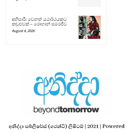
අභිසාරී: වෙනත් යථාර්ථයකට
කවුළුවක් – රොහාන් සමරජීව
August 4, 2026
අනිද්දා පබ්ලිෂර්ස් (ගරන්ටි) ලිමිටඞ් | 2021 | Powered