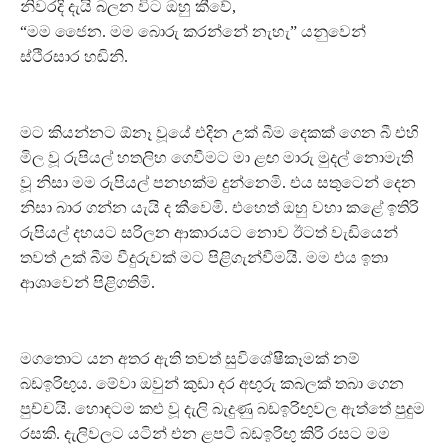
නිවරදි දැයි බලන විට ඔහු කීවේ,
“මම ජෛන. මම බොරු කරන්නේ නැහැ” යනුවෙන්
ස්ථිරසාර හඬිනි.
මට කියන්නට ඕනෑ වූයේ එදින උක් බීම දෙකක් ගෙන බී එහි
මිල වූ රුපියල් හතලිහ ගෙවීමට මා ළඟ මාරු මුදල් නොමැති
වූ නිසා මම රුපියල් පනහක්ම දුන්නෙමි. එය සතුටෙන් දෙන
නිසා බාර ගන්න යැයි ද කීවෙමි. එහෙත් ඔහු වහා කළේ ඉතිරි
රුපියල් දහයට සරිලන ආකාරයට නොව ඊටත් වැඩියෙන්
තවත් උක් බීම වීදුරුවක් මට පිළිගැන්වීමයි. මම එය ඉතා
ආශාවෙන් පිළිගතිමි.
මගතොට යන අතර ඇති තවත් සුවිශේෂීකෑමක් නම්
බඩඉරිඟුය. මේවා ඔවුන් කුඩා දර අඟුරු කබලක් තබා ගෙන
පුච්චයි. හොඳටම කළු වූ දැලි බැදුණු බඩඉරිඟුවල ඇත්තේ පුදුම
රසකි. දැලිවලට යටින් එන ළපටි බඩඉරිඟු කිරි රසට මම