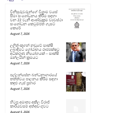
විනිසුරුවරුන්ගේ විශ්‍රාම වයස්
සීමා සංශෝධනය කිරීම සඳහා
වන 22 වැනි ආණ්ඩුක්‍රම ව්‍යවස්ථා
සංශෝධන කෙටුම්පත ගැසට්
කෙරේ
August 7, 2026
ලලිත්-කූගන් නඩුවේ සාක්ෂි
ලබාදීමට ගෝඨාභය රාජපක්ෂට
අධිකරණ නියෝගයක් – සාක්ෂි
ඔන්ලයින් ක්‍රමයට
August 7, 2026
පල්ලන්සේන බන්ධනාගාරයේ
තත්ත්වය පාලනය කිරීම සඳහා
කඳුළු ගෑස් ප්‍රහාර
August 7, 2026
හිටපු අමාත්‍ය අකිල විරාජ්
කාරියවසම් අත්අඩංගුවට
August 5, 2026