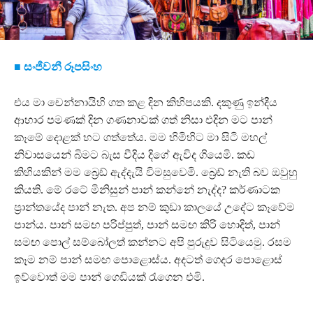
■ සංජීවනී රූපසිංහ
එය මා චෙන්නායිහි ගත කළ දින කිහිපයකි. දකුණු ඉන්දීය
ආහාර පමණක් දින ගණනාවක් ගත් නිසා එදින මට පාන්
කෑමේ දොළක් හට ගත්තේය. මම හිමිහිට මා සිටි මහල්
නිවාසයෙන් බිමට බැස වීදිය දිගේ ඇවිද ගියෙමි. කඩ
කිහියකින් මම බ්‍රෙඩ් ඇද්දැයි විමසුවෙමි. බ්‍රෙඩ් නැති බව ඔවුහු
කියති. මේ රටේ මිනිසුන් පාන් කන්නේ නැද්ද? කර්ණාටක
ප්‍රාන්තයේද පාන් නැත. අප නම් කුඩා කාලයේ උදේට කෑවේම
පාන්ය. පාන් සමඟ පරිප්පුත්, පාන් සමඟ කිරි හොදිත්, පාන්
සමඟ පොල් සම්බෝලත් කන්නට අපි පුරුදුව සිටියෙමු. රසම
කෑම නම් පාන් සමඟ පොළොස්ය. අදටත් ගෙදර පොළොස්
ඉව්වොත් මම පාන් ගෙඩියක් රැගෙන එමි.