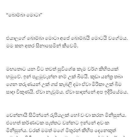
“බොම්බා මොටා”
එයාලගේ බොම්බා මොටා අපේ බොම්බයි මොටයි වගේමය.
මම කන අතර සිනාසෙමින් කීවෙමි.
මඟතොට යන විට තවත් සුවිශේෂ කෑම වර්ග කිහිපයක්
හමුවේ. ඉන් පළමුවැන්න නම් උක් බීමයි. කුඩා යන්ත්‍ර තබා
ගෙන තරුණයන් උක් ගස් කැබලි දමා ඒවා මිරිකා උක් බීම
සාදා විකුණයි. ඒවා නැවුම්ය. ඒවා සාදන්නේ අප ඉදිරියේමය.
චෙන්නායි සිටින්නේ රුපියලක් හෝ වංචා කරන මිනිසුන්ය.
එහෙත් කර්ණාටක පැත්තට වන්නට ඉන්නේ අවංක
මිනිසුන්ය. වරක් මමත් මගේ මිතුරන් කිහිප දෙනෙකුත්