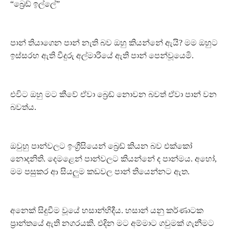
“බ්‍රෙඩ් ඉල්ලේ”
පාන් තියාගෙන පාන් නැති බව ඔහු කියන්නේ ඇයි? මම ඔහුට
ඉස්සරහ ඇති වීදුරු අල්මාරියේ ඇති පාන් පෙන්වූයෙමි.
එවිට ඔහු මට කීවේ ඒවා බ්‍රෙඩ් නොවන බවත් ඒවා පාන් වන
බවත්ය.
ඔවුහු පාන්වලට ඉංග්‍රීසියෙන් බ්‍රෙඩ් කියන බව එක්කෝ
නොදනිති. දෙමළෙන් පාන්වලට කියන්නේ ද පාන්මය. අහෝ,
මම පසුකර ආ සියලුම කඩවල පාන් තියෙන්නට ඇත.
අනෙක් සිදුවීම වූයේ හසාන්හිදීය. හසාන් යනු කර්ණාටක
ප්‍රාන්තයේ ඇති නගරයකි. එදින මට අම්මාට ගවුමක් ගැනීමට