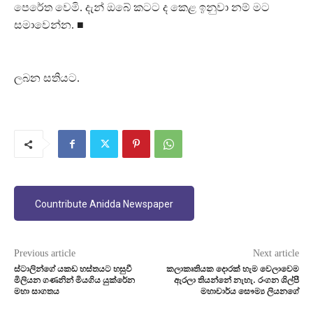
පෙරේත වෙමි. දැන් ඔබේ කටට ද කෙළ ඉනුවා නම් මට
සමාවෙන්න. ■
ලබන සතියට.
Countribute Anidda Newspaper
Previous article
Next article
ස්ටාලින්ගේ යකඩ හස්තයට හසුවී
කලාකෘතියක දොරක් හැම වෙලාවෙම
මිලියන ගණනින් මියගිය යුක්රේන
ඇරලා තියන්නේ නැහැ. රංගන ශිල්පී
මහා සාගතය
මහාචාර්ය සෞම්‍ය ලියනගේ