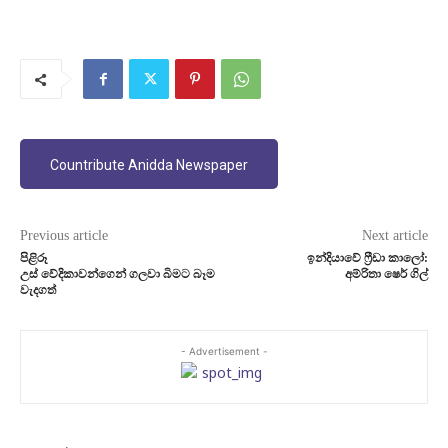
Countribute Anidda Newspaper
Previous article
Next article
පිළිරූ
ඉන්දියාවේ ෆ්‍රීඩා කාලෝ:
උස් වේදිකාවන්ගෙන් ගලවා බිමට බෑම
අම්රිතා ෂෙර් ගිල්
වැදගත්
- Advertisement -