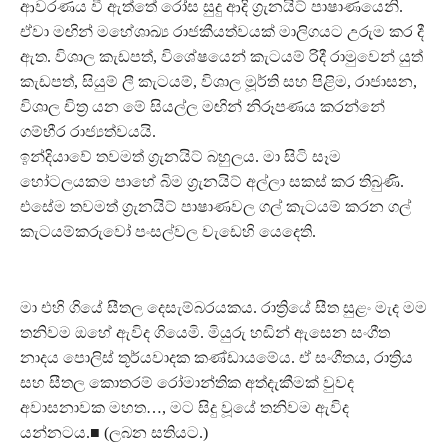
ආවරණය වී ඇත්තේ රෝස සුදු ආදි ග්‍රැනයිට් පාෂාණයෙනි.
ඒවා මඟින් මහේශාඛ්‍ය රාජකීයත්වයක් මාලිගයට උරුම කර දී
ඇත. විශාල කැඩපත්, විශේෂයෙන් කැටයම් රිදී රාමුවෙන් යුත්
කැඩපත්, සියුම් ලී කැටයම්, විශාල මූර්ති සහ පිළිම, රාජාසන,
විශාල චිත්‍ර යන මේ සියල්ල මඟින් නිරූපණය කරන්නේ
ගම්භීර රාජ්‍යත්වයයි.
ඉන්දියාවේ තවමත් ග්‍රැනයිට් බහුලය. මා සිටි සෑම
හෝටලයකම පාහේ බිම ග්‍රැනයිට් අල්ලා සකස් කර තිබුණි.
එසේම තවමත් ග්‍රැනයිට් පාෂාණවල ගල් කැටයම් කරන ගල්
කැටයම්කරුවෝ පංසල්වල වැඩෙහි යෙදෙති.
මා එහි ගියේ සීතල දෙසැම්බරයකය. රාත්‍රියේ සීත සුළං මැද මම
තනිවම ඔහේ ඇවිද ගියෙමි. මියුරු හඬින් ඇසෙන සංගීත
නාදය පොලිස් තූර්යවාදක කණ්ඩායමේය. ඒ සංගීතය, රාත්‍රිය
සහ සීතල කොතරම් රෝමාන්තික අත්දැකීමක් වුවද
අවාසනාවක මහත…, මට සිදු වූයේ තනිවම ඇවිද
යන්නටය.■ (ලබන සතියට.)