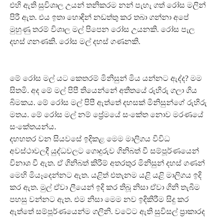
එහි ඇති සුවිශාල උයන් තනිකරම නන් පැහැ ගත් රෝස මලින්
පිරී ඇත. එය ඉතා හොඳින් නඩත්තු කර තබා ගන්නා අපේ
මුහුණු තරම් විශාල මල් පිපෙන රෝස උයනකි. රෝස පැල
දහස් ගනණකි. රෝස මල් දහස් ගණනකි.
මේ රෝස මල් යට කෙතරම් මිනිසුන් මිය යන්නට ඇද්ද? මම
සිතමි. අද මේ මල් පිපී තියෙන්නේ අතීතයේ රුහිරු ගලා ගිය
බිමකය. මේ රෝස මල් පිපී ඇත්තේ දහසක් මිනිසුන්ගේ රුහිරු
මතය. මේ රෝස මල් නම් ප්‍රේමයේ සංකේත නොව මරණයේ
සංකේතයන්ය.
දහහතර වන සියවසේ ඉදිකළ මෙම මාලිගය විවිධ
අවස්ථාවලදී යුද්ධවලට ගොදුරුව ගිනිබත් වී සම්පූර්ණයෙන්
විනාශ වී ඇත. ඒ ගිනිබත් කිරීම් අතරතුර මිනිසුන් දහස් ගණන්
මෙහි මියෑදෙන්නට ඇත. යළිත් එතැනම යළි යළි මාලිගය ඉදි
කර ඇත. මුල් ඒවා ලීයෙන් ඉදි කර තිබූ නිසා ඒවා ගිනි තැබීම
පහසු වන්නට ඇත. එම නිසා මෙම නව ඉදිකිරීම සිදු කර
ඇත්තේ සම්පූර්ණයෙන්ම ගලිනි. වටේට ඇති සුවිසල් ප්‍රාකාරද