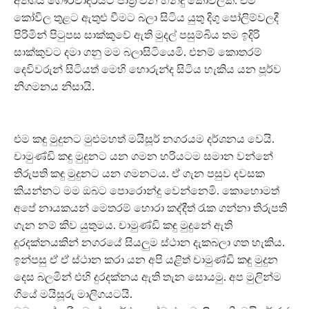
අතිශය ගෞරවාදරයට පාත්‍ර වන හින්දු කෝවිලකි. එම
කෝවිල තුළට ඇතුළු වීමට බලා සිටිය යුතු දිගු පෝලිම්වලදී
පිරිමින් පිටුපස සාක්කුවේ ඇති මුදල් පසුම්බිය තම ඉදිරි
සාක්කුවට දමා ගනු මම බලාසිටියෙමි. එනම් කොතරම්
දෙවිවරුන් සිටියත් මෙහි හොරුන්ද සිටිය හැකිය යන පූර්ව
නිගමනය නිසායි.
එම කඳු මුදුනට මුළුමහත් මයිසූර් නගරයම දර්ශනය වෙයි.
චාමුණ්ඩි කඳු මුදුනට යන ගමන හරියටම සමාන වන්නේ
තිරුපති කඳු මුදුනට යන ගමනටය. ඒ ගැන පසුව දවසක
කියන්නට මම ඔබට පොරොන්දු වෙන්නෙමි. කොහොමත්
අපේ නායකයන් මෙතරම් හොරා කද්දීත් රැක ගන්නා තිරුපති
ගැන නම් කිව යුතුමය. චාමුණ්ඩි කඳු මුදුනේ ඇති
දූරදක්නයකින් නගරයේ සියලුම ස්ථාන දැකබලා ගත හැකිය.
ඉන්පසු ඒ ඒ ස්ථාන කරා යන අපි යළිත් චාමුණ්ඩි කඳු මුදුන
දෙස බලමින් එහි දුරදක්නය ඇති තැන සොයමු. අප මුලින්ම
ගියේ මයිසූරු මාලිගයටයි.