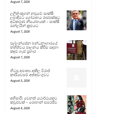
August 7, 2026
ලලිත්-කූගන් නඩුවේ සාක්ෂි
ලබාදීමට ගෝඨාභය රාජපක්ෂට
අධිකරණ නියෝගයක් – සාක්ෂි
ඔන්ලයින් ක්‍රමයට
August 7, 2026
පල්ලන්සේන බන්ධනාගාරයේ
තත්ත්වය පාලනය කිරීම සඳහා
කඳුළු ගෑස් ප්‍රහාර
August 7, 2026
හිටපු අමාත්‍ය අකිල විරාජ්
කාරියවසම් අත්අඩංගුවට
August 5, 2026
අභිසාරී: වෙනත් යථාර්ථයකට
කවුළුවක් – රොහාන් සමරජීව
August 4, 2026