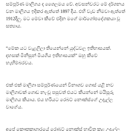
සම්පූර්ණ මාලිගය ද ශෛලමය වේ. අවසන්වරට මේ දර්ශනය
වන මාලිගය ඉදිකර ඇත්තේ 1897 දීය. එහි වැඩ නිමවා ඇත්තේ
1912දීලු. මට මේවා කීවේ එදින මගේ මාර්ගෝපදේශකයා වූ
සත්‍යාය.
“මේක යට වැළලිලා තියෙන්නේ යුද්ධවල ඉතිහාසයක්.
දහසක් මිනිසුන් මියගිය ඉතිහාසයක්” ඔහු කීවේ
හැඟීම්බරවය.
එක් එක් මාලිගා සම්පූර්ණයෙන් විනාශව ගොස් යළි නව
මාලිගාවක් ගොඩ නැංවූ පසුවත් එයට කියන්නේ මයිසූරු
මාලිගය කියාය. එය හරියට රෙබට් නොක්ස්ගේ උදැල්ල
වාගේය.
අපේ කෞතුකාගාරයේ රොබට් නොක්ස් භාවිත කළ උදැල්ල