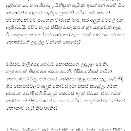
ප්‍රදර්ශනයට තබා තිබේලු. මිනිසුන් පැමිණ අසන්නේ මෙහි මිට
කවදාවත් මාරු කර නැද්ද යනුවෙනි. එවිට සේවකයන්
පවසන්නේ මිට සෑහෙන වාරයක් මාරු කර අලුත් මිටවල් දමා
ඇති බවයි. එවිට තලය කිසිදා මාරු කර නැද්ද යනුවෙන් ඇසූ
විට තලයද බොහෝ වර මාරු කර ඇත. එසේ නම් එය රොබට්
නොක්ස්ගේ උදැල්ල වන්නේ කෙසේද?
මයිසූරු මාලිගයද රොබට් නොක්ස්ගේ උදැල්ල මෙනි.
නැතහොත් තීසස් නෞකාව මෙනි. ග්‍රීසියේ තීසස් නමින්
නෞකාවක් වීලු. එහි වසර ගණනක මුහුදු ගමන තුළ කැඩී බිඳී
ගිය කොටස්වලට අලුත් කොටස් දමා සකස් කළේලු. ගමන
අවසාන වෙද්දී එහි සියලුම කොටස් අලුත් ඒවාය. ඒවා ගමන
ආරම්භයේ තිබූ කොටස් නොවේ. එවිට තවදුරටත් එයට තීසස්
නෞකාව යැයි කිව හැකිද?
මයිසූරු මාලිගයට නම් එසේ කිව හැකිය. මන්ද යත් එය පිහිටා