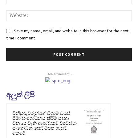
Web
Save my name, email, and website in this browser for the next
time I comment.
- Advertisement -
අලුත් ලිපි
විනිසුරුවරුන්ගේ විශ්‍රාම වයස්
සීමා සංශෝධනය කිරීම සඳහා
වන 22 වැනි ආණ්ඩුක්‍රම ව්‍යවස්ථා
සංශෝධන කෙටුම්පත ගැසට්
කෙරේ