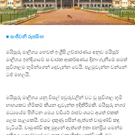
■ සංජීවනී රූපසිංහ
මයිසූරු මාලිගය හෙවත් ඉංග්‍රීසි උච්ඡාරණය අනුව මයිසූර්
මාලිගය ඉන්දියාවේ සංචාරක ආකර්ෂණය දිනා ගැනීමේ සමත්
සුවිශාලම භූමින්ගෙන් දෙවැන්න වෙයි. පළමුවැන්න වන්නේ
ටජ් මහලයි.
මයිසූරු මාලිගය යනු විසල් පවුරුවලින් වට වූ සුවිශාල භූමි
භාගයකට හිමිකම් කියන දැවැන්ත ඉදිකිරීමකි. මයිසූරු නගර
මධ්‍යයේම පිහිටන මෙය වඩියර් රාජවංශයට අයත් එකක්
ලෙස සැලකෙයි. එයට දකුණු පසින් ඇත්තේ චාමුණ්ඩි කඳු
වැටියයි. චාමුණ්ඩි කඳු මුදුනේ ඇත්තේ ඉතා ජනප්‍රිය මෙන්ම