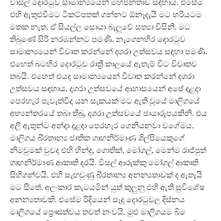
වාසල් දොරටුව සාමාන්‍යයෙන් මහජනතාව සඳහාය. එසේම
එහි ඇතුළුවීමට ටිකට්පතක් ගන්නට ඕනෑදැයි මට හරියටම
මතක නැත. ඒ සියල්ල සොයා බැලුවේ සත්‍යා විසිනි. මට
තිබුණේ සිරි නරඹන්නට පමණි. නැගෙනහිර දොරටුව
සාමාන්‍යයෙන් විවෘත කරන්නේ දශරා උත්සවය සඳහා පමණි.
එහෙත් බටහිර දොරටුව රාත්‍රී කාලයේ ඇතැම් විට විවෘතව
තබයි. එහෙත් එයද සාමාන්‍යයෙන් විවෘත කරන්නේ දශරා
උත්සවය සඳහාය. දශරා උත්සවයේ ආභාසයෙන් අපේ දළදා
පෙරහැර පැවැත්වීද යන සැකයක් මට ඇති වූයේ මාලිගයේ
අභ්‍යන්තරයේ තබා තිබූ, දශරා උත්සවයේ ඡායාරූපයකිනි. එය
අලි ඇතුන්ට අන්දා දළදා පෙරහැර ගෙනියනවා වගේමය.
මාලිගය බි්‍රතාන්‍ය ජාතික ගෘහනිර්මාණ ශිල්පියෙකුගේ
නිමවුමක් වුවද එහි හින්දු, ගොතික්, මෝගල්, මෙන්ම රාජ්පුත්
ගෘහනිර්මාණ ආකෘති දරයි. විසල් ආරුක්කු මෝගල් ආකෘති
සිහිගන්වයි. එහි සැඟවුණු බි්‍රතාන්‍ය අනන්‍යතාවක් ද ඇතැයි
මට සිතේ. අලංකාර කැටයමින් යුත් කුලුනු එහි ඇති සුවිශේෂ
අනන්‍යතාවකි. එසේම රිදියෙන් සෑදූ දොරටුවල දිස්නය
මාලිගයේ ප්‍රෞඪත්වය තවත් නංවයි. මුළු මාලිගයම බිම