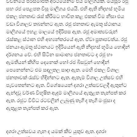
වචනයේ පරිසමාප්ත අර්ථයෙන්ම එය මාලිගයකි. මයිසූර් රජු
සහ රජ පෙළපත විසූ මාලිගය එයයි. එහි ඇති නිදහස් භූමිය
එකල ජනතාව රැස් කිරීමට භාවිත කළ එකක් වීම නිසා එය
වඩා විශාලව තබන්නට ඇත. රජු ජනතාව ඇමතූ ස්ථානය
මාලිගයේ ඉහළ මාලයේ ඉදිරිපස ඇත. රජු අමාත්‍යවරුන්
රැස්කළ ස්ථාන එහි අභ්‍යන්තරයේ ඇත. ඒවා ප්‍රතාපවත්ය. රජු
ජනයා ඇමතූ ස්ථානයට ඉදිරියෙන් ඇති නිදහස් භූමිය හොඳින්
දර්ශනය වේ. එහි සිටින සාමාන්‍ය ජනතාවට ද රජු හා
ඇමතියන් කිහිප දෙනෙක් හෝ රජ බිසවුන් හොඳින්
පෙනෙන්නට එම සඳලුතල සාදා ඇත. මෙහි එකල විශාල
ජනතාවක් රැස්ව හිඳින්නට ඇත. ඇතැම් විශාල උත්සව එහි
පැවතෙන්නට ඇත. විශේෂයෙන් දශරා උත්සවවලදී ඇතුන්ට
ඇන්දවූ වර්ණ විභූෂිත ඇඳුම් මාලිගයේ ඇතුළත තැන්පත් කර
ඇත. රජුට විවිධ රටවලින් ලැබුණු තෑගි ද තෑගි මංජුසා ද
ඇතුළත තැන්පත් කර ඇත.
දශරා උත්සවය ගැන ද යමක් කිව යුතුව ඇත. දශරා