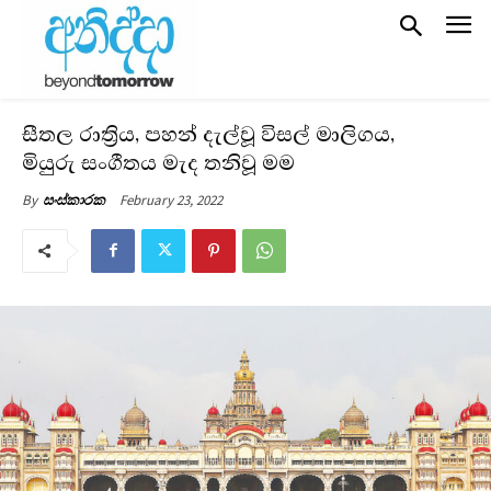
සීතල රාත්‍රිය, පහන් දැල්වූ විසල් මාලිගය,
මියුරු සංගීතය මැද තනිවූ මම
February 23, 2022
By
සංස්කාරක