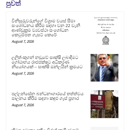
පුවත්
විනිසුරුවරුන්ගේ විශ්‍රාම වයස් සීමා
සංශෝධනය කිරීම සඳහා වන 22 වැනි
ආණ්ඩුක්‍රම ව්‍යවස්ථා සංශෝධන
කෙටුම්පත ගැසට් කෙරේ
August 7, 2026
ලලිත්-කූගන් නඩුවේ සාක්ෂි ලබාදීමට
ගෝඨාභය රාජපක්ෂට අධිකරණ
නියෝගයක් – සාක්ෂි ඔන්ලයින් ක්‍රමයට
August 7, 2026
පල්ලන්සේන බන්ධනාගාරයේ තත්ත්වය
පාලනය කිරීම සඳහා කඳුළු ගෑස් ප්‍රහාර
August 7, 2026