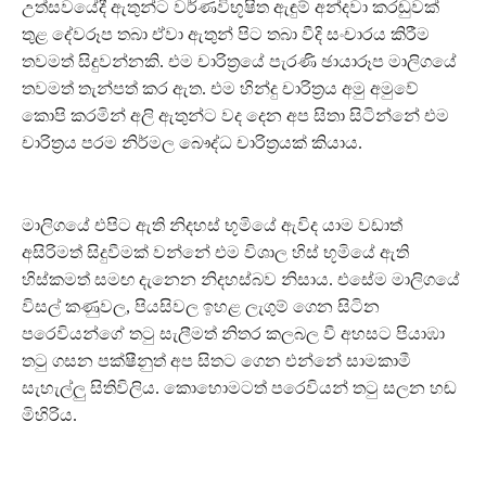
උත්සවයේදී ඇතුන්ට වර්ණවිභූෂිත ඇඳුම් අන්දවා කරඬුවක්
තුළ දේවරූප තබා ඒවා ඇතුන් පිට තබා වීදි සංචාරය කිරීම
තවමත් සිදුවන්නකි. එම චාරිත්‍රයේ පැරණි ඡායාරූප මාලිගයේ
තවමත් තැන්පත් කර ඇත. එම හින්දු චාරිත්‍රය අමු අමුවේ
කොපි කරමින් අලි ඇතුන්ට වද දෙන අප සිතා සිටින්නේ එම
චාරිත්‍රය පරම නිර්මල බෞද්ධ චාරිත්‍රයක් කියාය.
මාලිගයේ එපිට ඇති නිදහස් භූමියේ ඇවිද යාම වඩාත්
අසිරිමත් සිදුවීමක් වන්නේ එම විශාල හිස් භූමියේ ඇති
හිස්කමත් සමඟ දැනෙන නිදහස්බව නිසාය. එසේම මාලිගයේ
විසල් කණුවල, පියසිවල ඉහළ ලැගුම් ගෙන සිටින
පරෙවියන්ගේ තටු සැලීමත් නිතර කලබල වී අහසට පියාඹා
තටු ගසන පක්ෂීනුත් අප සිතට ගෙන එන්නේ සාමකාමී
සැහැල්ලු සිතිවිලිය. කොහොමටත් පරෙවියන් තටු සලන හඬ
මිහිරිය.