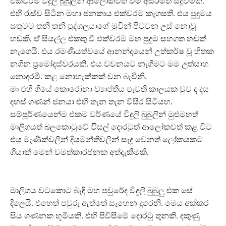
එක්වරම විදුලි බුබුලින් ආලෝකවත් වීම අසිරිමත් සිදුවීමකි.
එහි රැස්ව සිටින මහා ජනකාය එක්වරම කෑගසති. එය පුදුමය
සතුටට තනි තනි පුද්ගලයාගේ මුවින් පිටවන උස් නොවූ
හඬකි. ඒ සියල්ල එකතු වී එක්වරම මහ පුදුම සහගත හඬක්
නැගෙයි. එය රමණීයත්වයේ ආනන්දයෙන් උත්කර්ෂ වූ හිතක
නගින ප්‍රමෝදස්වරයකි. එය වචනයට නැගීමට මම උත්සාහ
නොදරමි. කළ නොහැක්කක් වන බැවිනි.
මා එහි ගියේ කොරෝනා ව්‍යාප්තිය පැවති කාලයක වුව ද දස
දහස් ගණන් ජනයා එහි තැන තැන විසිර සිටියහ.
සම්පූර්ණයෙන්ම එකම වර්ණයේ විදුලි බුබුලින් මුළුමහත්
මාලිගයත් බලකොටුවේ විිසල් දොරටුත් ආලෝකවත් කළ විට
එය මැණික්වලින් දියමන්තිවලින් සෑදූ වෙනත් ලෝකයකට
ගියාක් මෙන් චමත්කාරජනක අත්දැකීමකි.
මාලිගය වටකොට බැඳි මහ පවුරේද විදුලි බුබුලු එක සේ
දිලෙයි. එහෙත් පවුරු ඇත්තේ සෑහෙන දුරෙනි. මෙය අක්කර
සිය ගණනක භූමියකි. එහි පිවිසීමේ දොරටු තුනකි. දකුණු