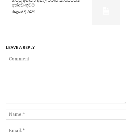
හිටපු අමාත්‍ය අකිල විරාජ් කාරියවසම්
අත්අඩංගුවට
August 5, 2026
LEAVE A REPLY
Comment:
Na
Ema