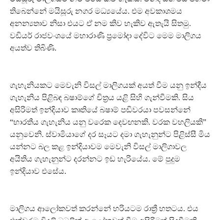
තිබෙන්නේ මයිසූරු නගර මධ්‍යයේය. එම අවකාශමය
අනන්‍යතාව නිසා එයට ඒ නම කිව හැකිව ඇතැයි සිතමු.
වඩියර් රාජවංශයේ මහාරාණි ප්‍රමෝදා දේවිට මෙම මාලිගය
අයත්ව තිබිණි.
ගැහැනියකට මෙවැනි විසල් මාලිගයක් අයත් වීම යනු ඉන්දීය
ගැහැනිය පිළිබඳ බෂාම්ගේ චිත්‍රය යළි සිහි ගැන්වීමකි. සිය
අසිරිමත් ඉන්දියාව කෘතියේ බෂාම් පඬිවරයා පවසන්නේ
“භාරතීය ගැහැනිය යනු වරෙක දෙවඟනකි. වරක වහලියකි”
යනුවෙනි. ස්වාමියාගේ දර සෑයට දමා ගැහැනුන්ට පිළිස්සී මිය
යන්නට බල කළ ඉන්දියාවම මෙවැනි විසල් මාලිගාවල
අයිතිය ගැහැනුන්ට දරන්නට ඉඩ හැරියේය. මේ පුදුම
ඉන්දියාව එසේය.
මාලිගය ආලෝකවත් කරන්නේ හරියටම රාත්‍රී හතටය. එය