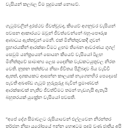
වැසියන් කලබල වීම පුදුමයක් නොවේ.
ගැටුම්වලින් දුරස්ථව ජීවත්වුවද, කියෙව් අගනුවර වැසියන්
පවසන ආකාරයට ඔවුන් ජීවත්වෙන්නේ බහු-පෞරුෂ
ආබාධය ඇත්තවුන් මෙනි. එක් මිනිත්තුවකදී ගුවන්
ප්‍රහාරයකින් ආරක්ෂා වීමට ළඟම තිබෙන ආවරණය ගූගල්
සෙවුම් යන්ත්‍රයෙන් සොයන කියෙව් වැසියෝ ඊළඟ
මිනිත්තුවේ සාමාන්‍ය ලෙස දෛනික වැඩකටයුතුවල නිරත
වෙති. නූතන තත්ත්වය නිසා ජීවිතය පිළිබඳව බිය වැඩිවී
ඇතත්, දශකයකට ආසන්න කාලයක් නැගෙනහිර පෙදෙසේ
පැවති අඛණ්ඩ ගැටුම් හුරුපුරුදු බැවින් ප්‍රමාණවත්
ආරක්ෂාවක් නැතිව ජීවත්වීමට තමන් හැඩගැසී ඇතැයි
බහුතරයක් යුක්‍රේන වැසියෝ පවසති.
“අපේ දේශ සීමාවලට රුසියාවෙන් එල්ලවෙන නිරන්තර
තර්ජන නිසා යුරෝපයේ ඉන්න හොඳටම පදම් වුණු ජාතිය අපි