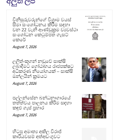
අලුත් ලිපි
විනිසුරුවරුන්ගේ විශ්‍රාම වයස්
සීමා සංශෝධනය කිරීම සඳහා
වන 22 වැනි ආණ්ඩුක්‍රම ව්‍යවස්ථා
සංශෝධන කෙටුම්පත ගැසට්
කෙරේ
August 7, 2026
ලලිත්-කූගන් නඩුවේ සාක්ෂි
ලබාදීමට ගෝඨාභය රාජපක්ෂට
අධිකරණ නියෝගයක් – සාක්ෂි
ඔන්ලයින් ක්‍රමයට
August 7, 2026
පල්ලන්සේන බන්ධනාගාරයේ
තත්ත්වය පාලනය කිරීම සඳහා
කඳුළු ගෑස් ප්‍රහාර
August 7, 2026
හිටපු අමාත්‍ය අකිල විරාජ්
කාරියවසම් අත්අඩංගුවට