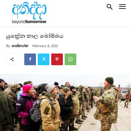
යුක්‍රේන කාල බෝම්බය
February 8, 2022
By
සංස්කාරක