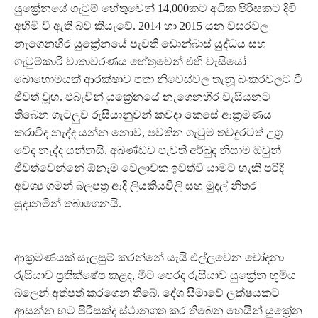
යුක්‍රේනයේ ගැටුම් හේතුවෙන් 14,000කට අධික පිරිසකට දිවි
අහිමි වී ඇති බව කියැවේ. 2014 හා 2015 යන වසරවල
නැගෙනහිර යුක්‍රේනයේ පැවති ඩොන්බාස් යුද්ධය සහ
ගැටුම්කාරී වාතාවරණය හේතුවෙන් එහි වැසියෝ
බොහොමයක් ආරක්ෂාව පතා නිවෙස්වල තැනූ බංකරවලට වී
ජීවත් වූහ. එබැවින් යුක්‍රේනයේ නැගෙනහිර වැසියනට
තිබෙන ගැටලුව රුසියානුවන් කවදා කෙසේ ආක්‍රමණය
කරාවිද නැද්ද යන්න නොව, පවතින ගැටුම තවදුරටත් උග්‍ර
වේද නැද්ද යන්නයි. අඛණ්ඩව පැවති අර්බුද නිසාම ඔවුන්
ජීවත්වෙන්නේ ඕනෑම වෙලාවක ඉවත්වී යාමට හැකි පරිදි
අවශ්‍ය ගමන් බලපත්‍ර ආදි ලියකියවිලි සහ මුදල් නිතර
සූදානමින් තබාගෙනයි.
ආක්‍රමණයක් සැලසුම් කරන්නේ යැයි එල්ලවෙන චෝදනා
රුසියාව ප්‍රතික්ෂේප කළද, මීට පෙරද රුසියාව යුක්‍රේන භූමිය
බලෙන් අත්පත් කරගෙන තිබේ. දේශ සීමාවේ ලක්ෂයකට
ආසන්න භට පිරිසක්ද ස්ථානගත කර තිබෙන හෙයින් යුක්‍රේන