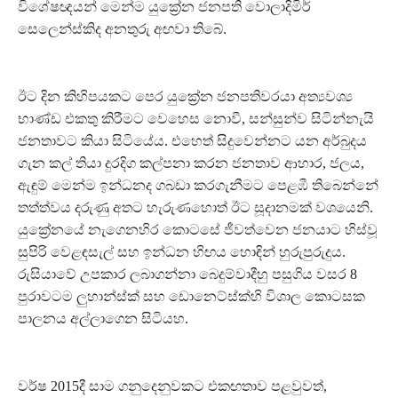
විශේෂඥයන් මෙන්ම යුක්‍රේන ජනපති වොලාදිමිර්
සෙලෙන්ස්කිද අනතුරු අඟවා තිබේ.
ඊට දින කිහිපයකට පෙර යුක්‍රේන ජනපතිවරයා අත්‍යවශ්‍ය
භාණ්ඩ එකතු කිරීමට වෙහෙස නොවී, සන්සුන්ව සිටින්නැයි
ජනතාවට කියා සිටියේය. එහෙත් සිදුවෙන්නට යන අර්බුදය
ගැන කල් තියා දුරදිග කල්පනා කරන ජනතාව ආහාර, ජලය,
ඇඳුම් මෙන්ම ඉන්ධනද ගබඩා කරගැනීමට පෙළඹී තිබෙන්නේ
තත්ත්වය දරුණු අතට හැරුණහොත් ඊට සූදානමක් වශයෙනි.
යුක්‍රේනයේ නැගෙනහිර කොටසේ ජීවත්වෙන ජනයාට හිස්වූ
සුපිරි වෙළඳසැල් සහ ඉන්ධන හිඟය හොඳින් හුරුපුරුදුය.
රුසියාවේ උපකාර ලබාගන්නා බෙදුම්වාදීහු පසුගිය වසර 8
පුරාවටම ලුහාන්ස්ක් සහ ඩොනෙට්ස්ක්හි විශාල කොටසක
පාලනය අල්ලාගෙන සිටියහ.
වර්ෂ 2015දී සාම ගනුදෙනුවකට එකඟතාව පළවුවත්,