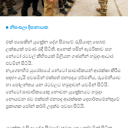
■ නිසංසලා දිසානායක
එක් පසෙකින් යුක්‍රේන දේශ සීමාවේ රුසියානු සෙබළු
ලක්ෂයක් පමණ රැඳී සිටිති. අනෙක් පසින් ඇමරිකාව සහ
නේටෝ රටවල් කිහිපයක් මිලියන ගණනින් හමුදා ආධාර
එවමින් සිටියි.
නැගෙනහිර යුරෝපයේ නේටෝ සාමාජිකයන් ආරක්ෂා කිරීම
සඳහා යැයි පවසමින් එක්සත් ජනපදය ජර්මනිය, රුමේනියාව
හා පෝලන්තය යන රටවලට හමුදාවන් යවමින් සිටියි.
නේටෝ සාමාජිකයෙකු නොවන යුක්‍රේනයට හමුදා
නොයවන බව එක්සත් ජනපද ආරක්ෂක දෙපාර්තමේන්තුවේ
ප්‍රකාශක ජෝන් කර්බි උදක්ම පවසා සිටියි.
යුක්‍රේන රුසියා දේශ සීමාවේ හමුදා පෙළගස්වමින් සිටින