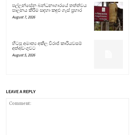
පල්ලන්සේන බන්ධනාගාරයේ තත්ත්වය
පාලනය කිරීම සඳහා කඳුළු ගෑස් ප්‍රහාර
August 7, 2026
හිටපු අමාත්‍ය අකිල විරාජ් කාරියවසම්
අත්අඩංගුවට
August 5, 2026
LEAVE A REPLY