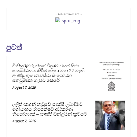
- Advertisement -
පුවත්
විනිසුරුවරුන්ගේ විශ්‍රාම වයස් සීමා
සංශෝධනය කිරීම සඳහා වන 22 වැනි
ආණ්ඩුක්‍රම ව්‍යවස්ථා සංශෝධන
කෙටුම්පත ගැසට් කෙරේ
August 7, 2026
ලලිත්-කූගන් නඩුවේ සාක්ෂි ලබාදීමට
ගෝඨාභය රාජපක්ෂට අධිකරණ
නියෝගයක් – සාක්ෂි ඔන්ලයින් ක්‍රමයට
August 7, 2026