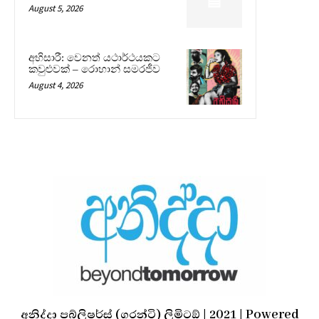
August 5, 2026
අභිසාරී: වෙනත් යථාර්ථයකට
කවුළුවක් – රොහාන් සමරජීව
August 4, 2026
අනිද්දා පබ්ලිෂර්ස් (ගරන්ටි) ලිමිටඞ් | 2021 | Powered