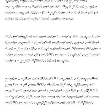
රුසියානු ආක්‍රමණයකින් සිය රට සහ පවුල ආරක්ෂා
කරගැනීම සඳහා පියවර ගන්නා බව කියූ මැදි වියේ යුක්‍රේන
ජාතිකයෙකුගේ වීඩියෝවක් ළැව්ගින්නක් මෙන් ටික් ටොක්
සමාජ මාධ්‍යයේ පැතිර ගියේ පසුගිය දිනකය.
“මම තුවක්කුවක් අරගෙන සටනට යනවා. මම පොළවේ රස
බලන්න සුදානම්.” රූපවාහිනී නාලිකාවකට අදහස් දක්වමින්
එසේ පැවසූ ඔහු සිය පවුලේ සාමාජිකයන් ගිම්හාන නිවස්නය
වෙත ගෙන ගොස් දමා කාර්කිව් නගරයට පැමිණ ආයුධ අතට
ගන්නා සැලැස්ම පිළිබඳව විස්තර කළේය.
යුක්‍රේන – රුසියා දේශ සීමාවේ සිට පැයකට අඩු කාලයකින්
ළඟා විය හැකි දුරක පිහිටා තිබෙන බැවින්ද, රුසියානු භට
කණ්ඩායම් දහස් ගණනක් දැනටමත් දේශ සීමාවේ රැඳී සිටීම
හේතුවෙන්ද, රුසියානු බස කතා කරන බහුතරයක් වෙසෙන
කාර්කිව් නගරයට පැහැදිලි තර්ජනයක් පවතී. ඒ පිළිබඳව