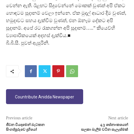
වෙන්න ඇති. ඊළඟට සිදුවෙන්නේ මොකක් වුණත් අපි ඒකට
හොඳටම සූදානම් වෙලා ඉන්නෙ. ඒක මුදල් ආධාර දීම වුණත්,
හමුදාවට සහය දැක්වීම වුණත්, එන ඕනෑම දේකට අපි
සූදානම්. අපේ රට රැකගන්න අපි සූදානම්…..” කියෙව්හි
ව්‍යාපාරිකයෙක් අදහස් දැක්වීය.■
බී.බී.සී. පුවත් ඇසුරිනි.
Countribute Anidda Newspaper
Previous article
Next article
ජීවන වියදමෙන් බැටකන
43 සේනාංකයෙන්
සිංගප්පූරුවෙ දුගියෝ
සලකා බැලීම වටින සැලැස්මක්