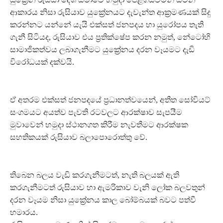
ආකාරය නිසා රුසියාව යුක්‍රේනයට දැවැන්ත ආක්‍රමණයක් සිදු
කරන්නට යන්නේ යැයි එක්සත් ජනපදය හා යුරෝපය තැති
ගැනී සිටියද, රුසියාව එය ප්‍රතික්ෂේප කරන නමුත්, නේටෝහි
සාමාජිකත්වය ලබාගැනීමට යුක්‍රේනය දරන වෑයමට දැඩි
විරෝධයක් දක්වයි.
ඒ අතරම එක්සත් ජනපදයේ ප්‍රධානත්වයෙන්, අතීත සෝවියට්
සංගමයට අයත්ව පැවති රටවලට ආරක්ෂාව සැපයීම
මුවාවෙන් හමුදා ස්ථානගත කිරීම නැවතීමට ආරක්ෂක
සහතිකයක් රුසියාව බලාපොරොත්තු වේ.
තිබෙන බලය වැඩි කරගැනීමටත්, නැති බලයක් ඇති
කරගැනීමටත් රුසියාව හා ඇමරිකාව වැනි ලෝක බලවතුන්
දරන වෑයම නිසා යුක්‍රේනය කාල බෝම්බයක් බවට පත්වී
හමාරය.