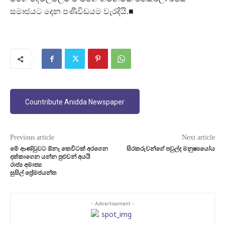
සමාජයට දෙන පණිවිඩයම වැරදියි.■
Countribute Anidda Newspaper
Previous article
Next article
මේ ආණ්ඩුවට ඕනෑ කෙවිටක් අරගෙන
සිරකරුවන්ගේ පවුල්ද මනුෂ්‍යයෝය
දක්කාගෙන යන්න පුළුවන් අයයි
රාජ්‍ය අමාත්‍ය
සුසිල් ප්‍රේමජයන්ත
- Advertisement -