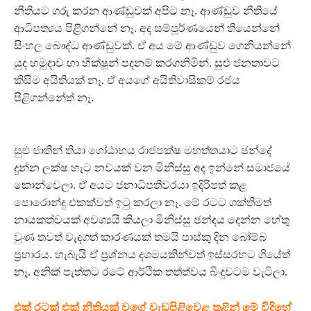
නීතියට ගරු කරන ආණ්ඩුවක් අපිට නෑ. ආණ්ඩුව නීතියේ
ආධිපත්‍යය පිළිගන්නේ නෑ. අද සම්පූර්ණයෙන් තියෙන්නේ
සිංහල බෞද්ධ ආණ්ඩුවක්. ඒ අය මේ ආණ්ඩුව ගෙනියන්නේ
යුද හමුදාව හා භික්ෂූන් පදනම් කරගනිමින්. සුළු ජනතාවට
කිසිම අයිතියක් නෑ. ඒ අයගේ අයිතිවාසිකම් රජය
පිළිගන්නේත් නෑ.
සුළු ජාතීන් තියා ගෝඨාභය රාජපක්ෂ මහත්තයාට ඡන්දේ
දුන්න ලක්ෂ හැට නවයක් වන මිනිස්සු අද ඉන්නේ සමාජයේ
කොන්වෙලා. ඒ අයට ජනාධිපතිවරයා ඉදිරිපත් කළ
පොරොන්දු එකක්වත් ඉටු කරලා නෑ. මේ රටට ශක්තිමත්
නායකත්වයක් අවශ්‍යයි කියලා මිනිස්සු ඡන්දය දෙන්න හේතු
වුණ තවත් වැදගත් කාරණයක් තමයි පාස්කු දින බෝම්බ
ප්‍රහාරය. හැබැයි ඒ ප්‍රශ්නය දශමයකින්වත් ඉස්සරහට ගියේත්
නෑ. අනික් පැත්තට රටේ ආර්ථික තත්ත්වය බිංදුවටම වැටිලා.
එක් රටක් එක් නීතියක් වගේ වැඩපිළිවෙළ තුළින් මේ විදිහේ