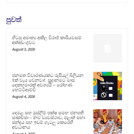
පුවත්
හිටපු අමාත්‍ය අකිල විරාජ් කාරියවසම්
අත්අඩංගුවට
August 5, 2026
ජනමත විචාරණයකට රුපියල් බිලියන
1ක් වැය වෙනවා! සූදානමට මාස
දෙකහමාරක් අවශ්‍යයි – රෝහණ
හෙට්ටිආච්චි
August 4, 2026
දෙමළ සහ මුස්ලිම් පක්ෂ සමඟ ජනපති
සාකච්ඡා – නව ව්‍යවස්ථාව, පළාත් සභා
ඡන්දය සහ ඉඩම් ගැටලු කෙරෙහි
අවධානය
August 3, 2026