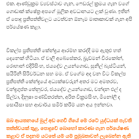
එක. ආණ්ඩුක්‍රම ව්‍යවස්ථාව ගැන, ෆෙඩරල් ක්‍රමය ගැන වගේ
ගොඩාක් ක්ෂේත්‍ර අපගේ මූලික අවධානයට ලක් වුණා. ඉතින්
ඒ පොදු ප්‍රතිපත්තිවලට යටත්වන ඕනෑම මාතෘකාවක් ගැන අපි
පර්යේෂණ කළා.
විකල්ප ප්‍රතිපත්ති කේන්ද්‍රය ආරම්භ කරද්දි මම ඇතුළු හත්
දෙනෙක් හිටියා. ඒ චාලි අබේසේකර, බ්‍රැඩ්මන් වීරකෝන්,
රොහාන් එදිරිසිංහ, ජයදේව උයන්ගොඩ, සුනිල් බැස්ටියන්,
සයිරිනි සිරිවර්ධන සහ මම. ඒ වගේම අද වන විට විකල්ප
ප්‍රතිපත්ති කේන්ද්‍රයේ අධ්‍යක්ෂවරුන් අතර මට අමතරව,
චන්ද්‍රගුප්ත තේනුවර, ජයදේව උයන්ගොඩ, චන්දන එල් ද
සිල්වා, දිනුෂා පණ්ඩිතරත්න, අරිත වික්‍රමසිංහ, මිනෝලි ද
සොයිසා සහ ආචාර්ය සමීර් කරීම් යන අය ඉන්නවා.
ඔබ ආයතනයේ මුල් අඩ ගෙවී ගියේ මේ රටේ යුද්ධයක් පැවති
තත්ත්වයක් තුළ, පොදුවේ බොහෝ කාරණා ගැන පර්යේෂණ
කළාට ඒ පදනම යටතේ යම් යම් ප්‍රමුඛතාවන් ලැබෙන්න ඇති