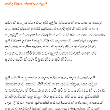
නේද විෂය ක්ෂේත්‍රය තුළ?
ඔව්. ඒ කාලය වන විට අපි මූලික වශයෙන් අවධානය යොමු
කළ කාරණයක් තමයි යුද්ධය. එතනදී අපි කීවේ මේ සඳහා
පැහැදිලි දේශපාලනික විසඳුමක් අවශ්‍යයි කියන එක. ඒ වගේම
අපි වඩාත් උචිත විසඳුම විදිහට සැලකුවේ ෆෙඩරල් පාලන
ක්‍රමයක් ස්ථාපිත කරන එක. ඒ අනුව තියෙන ව්‍යවස්ථාව
සංශෝධනය කිරීමටත් වඩා අලුත් ව්‍යවස්ථාවක් ගෙන ඒම
අත්‍යවශ්‍යයි කියන පිළිගැනීමේ අපි හිටියා.
අපි මේ සියලු කාරණා ගැන පර්යේෂණ කළා වගේම අපි
මහජනතාව අතරට ගිහින් ඒ ගැන සම්මන්ත්‍රණ සහ සමුළු
පැවැත්තුවා. ඒ විතරක් නෙමෙයි අපි ඒ සම්බන්ධයෙන් වැදගත්
කෘති රාශියක් පළ කළා. ඊට අමතරව අපි යම් යම් ප්‍රතිපත්ති
ගැන ලිව්වා. අපේ ප්‍රතිපත්ති සම්බන්ධයෙන් දේශපාලනඥයන්
දැනුවත් කරමින් ඔවුන්ගේ සහයෝගය ලබාගත්තා. ඒ වගේ