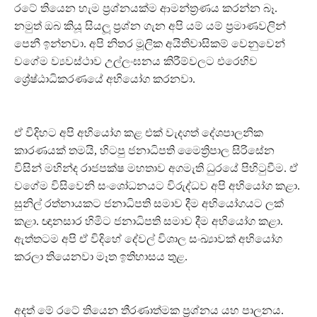
රටේ තියෙන හැම ප්‍රශ්නයක්ම ආමන්ත්‍රණය කරන්න බෑ.
නමුත් ඔබ කියූ සියලූ ප්‍රශ්න ගැන අපි යම් යම් ප්‍රමාණවලින්
පෙනී ඉන්නවා. අපි නිතර මූලික අයිතිවාසිකම් වෙනුවෙන්
වගේම ව්‍යවස්ථාව උල්ලංඝනය කිරීම්වලට එරෙහිව
ශ්‍රේෂ්ඨාධිකරණයේ අභියෝග කරනවා.
ඒ විදිහට අපි අභියෝග කළ එක් වැදගත් දේශපාලනික
කාරණයක් තමයි, හිටපු ජනාධිපති මෛත්‍රිපාල සිරිසේන
විසින් මහින්ද රාජපක්ෂ මහතාව අගමැති ධුරයේ පිහිටුවීම. ඒ
වගේම විසිවෙනි සංශෝධනයට විරුද්ධව අපි අභියෝග කළා.
සුනිල් රත්නායකට ජනාධිපති සමාව දීම අභියෝගයට ලක්
කළා. ඥානසාර හිමිට ජනාධිපති සමාව දීම අභියෝග කළා.
ඇත්තටම අපි ඒ විදිහේ දේවල් විශාල සංඛ්‍යාවක් අභියෝග
කරලා තියෙනවා මෑත ඉතිහාසය තුළ.
අදත් මේ රටේ තියෙන තීරණාත්මක ප්‍රශ්නය යහ පාලනය.