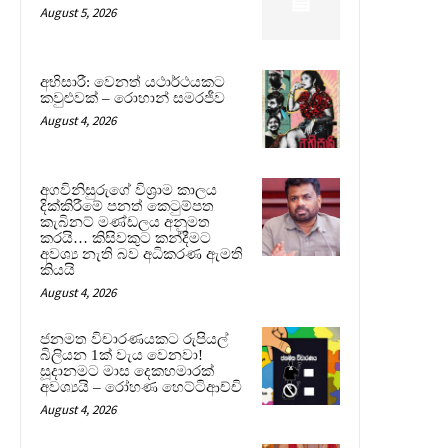
August 5, 2026
අභිසාරී: වෙනත් යථාර්ථයකට
කවුළුවක් – රොහාන් සමරජීව
August 4, 2026
අගවිනිසුරුගේ විශ්‍රාම කාලය
දික්කිරීමේ පනත් කෙටුම්පත
කැබිනට් මණ්ඩලය අනුමත
කරයි… කිසිවකුට කන්දීමට
අවශ්‍ය නැති බව අධිකරණ ඇමති
කියයි
August 4, 2026
ජනමත විචාරණයකට රුපියල්
බිලියන 1ක් වැය වෙනවා!
සූදානමට මාස දෙකහමාරක්
අවශ්‍යයි – රෝහණ හෙට්ටිආච්චි
August 4, 2026