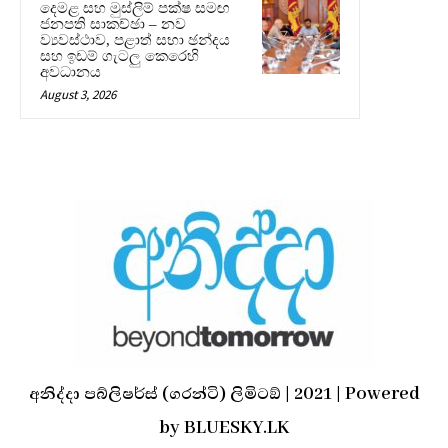
දෙමළ සහ මුස්ලිම් පක්ෂ සමඟ
ජනපති සාකච්ඡා – නව
ව්‍යවස්ථාව, පළාත් සභා ඡන්දය
සහ ඉඩම් ගැටලු කෙරෙහි
අවධානය
August 3, 2026
අනිද්දා පබ්ලිෂර්ස් (ගරන්ටි) ලිමිටඞ් | 2021 | Powered
by BLUESKY.LK