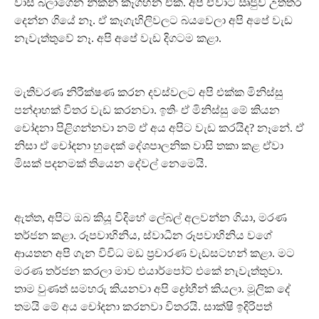
වාසි බලාගෙන නිකන් කෑගහන එක. අපි ඒවාට ඍජුව උත්තර
දෙන්න ගියේ නෑ. ඒ කෑගැහිලිවලට බයවෙලා අපි අපේ වැඩ
නැවැත්තුවේ නෑ. අපි අපේ වැඩ දිගටම කළා.
මැතිවරණ නිරීක්ෂණ කරන දවස්වලට අපි එක්ක මිනිස්සු
පන්දාහක් විතර වැඩ කරනවා. ඉතිං ඒ මිනිස්සු මේ කියන
චෝදනා පිළිගන්නවා නම් ඒ අය අපිට වැඩ කරයිද? නෑනේ. ඒ
නිසා ඒ චෝදනා හුදෙක් දේශපාලනික වාසි තකා කළ ඒවා
මිසක් පදනමක් තියෙන දේවල් නෙමෙයි.
ඇත්ත, අපිට ඔබ කියූ විදිහේ ලේබල් අලවන්න ගියා, මරණ
තර්ජන කළා. රූපවාහිනිය, ස්වාධීන රූපවාහිනිය වගේ
ආයතන අපි ගැන විවිධ මඩ ප්‍රචාරණ වැඩසටහන් කළා. මට
මරණ තර්ජන කරලා මාව එයාර්පෝට් එකේ නැවැත්තුවා.
තාම වුණත් සමහරු කියනවා අපි ද්‍රෝහීන් කියලා. මූලික දේ
තමයි මේ අය චෝදනා කරනවා විතරයි. සාක්ෂි ඉදිරිපත්