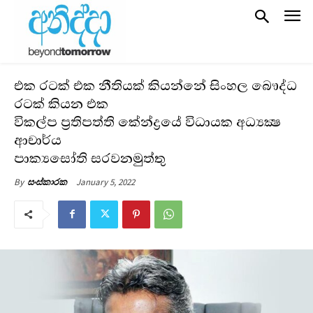
එක රටක් එක නීතියක් කියන්නේ සිංහල බෞද්ධ
රටක් කියන එක
විකල්ප ප්‍රතිපත්ති කේන්ද්‍රයේ විධායක අධ්‍යක්‍ෂ
ආචාර්ය
පාක්‍යසෝති සරවනමුත්තු
January 5, 2022
By
සංස්කාරක