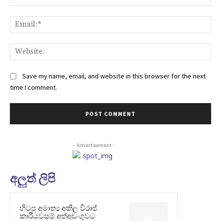
Ema
Web
Save my name, email, and website in this browser for the next
time I comment.
- Advertisement -
අලුත් ලිපි
හිටපු අමාත්‍ය අකිල විරාජ්
කාරියවසම් අත්අඩංගුවට