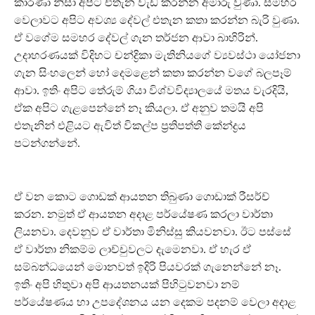
කාරණා නිසා අපිට එතැන වැඩ කරන්න අමාරු වුණා. සමහර
වෙලාවට අපිට අවශ්‍ය දේවල් එතැන කතා කරන්න බැරි වුණා.
ඒ වගේම සමහර දේවල් ගැන තර්ජන ආවා බාහිරින්.
උදාහරණයක් විදිහට චන්ද්‍රිකා මැතිනියගේ ව්‍යවස්ථා යෝජනා
ගැන සිංහලෙන් හෝ දෙමළෙන් කතා කරන්න වගේ බලපෑම්
ආවා. ඉතිං අපිට තේරුම් ගියා විශ්වවිද්‍යාලයේ මතය වැරදියි,
ඒක අපිට ගැළපෙන්නේ නෑ කියලා. ඒ අනුව තමයි අපි
එතැනින් එළියට ඇවිත් විකල්ප ප්‍රතිපත්ති කේන්ද්‍රය
පටන්ගන්නේ.
ඒ වන කොට ගොඩක් ආයතන තිබුණා ගොඩාක් රීසර්ච්
කරන. නමුත් ඒ ආයතන අදාළ පර්යේෂණ කරලා වාර්තා
ලියනවා. දෙවනුව ඒ වාර්තා මිනිස්සු කියවනවා. ඊට පස්සේ
ඒ වාර්තා නිකම්ම ලාච්චුවලට දැමෙනවා. ඒ හැර ඒ
සම්බන්ධයෙන් මොනවත් ඉදිරි පියවරක් ගැනෙන්නේ නෑ.
ඉතිං අපි හිතුවා අපි ආයතනයක් පිහිටුවනවා නම්
පර්යේෂණය හා උපදේශනය යන දෙකම පදනම් වෙලා අදාළ