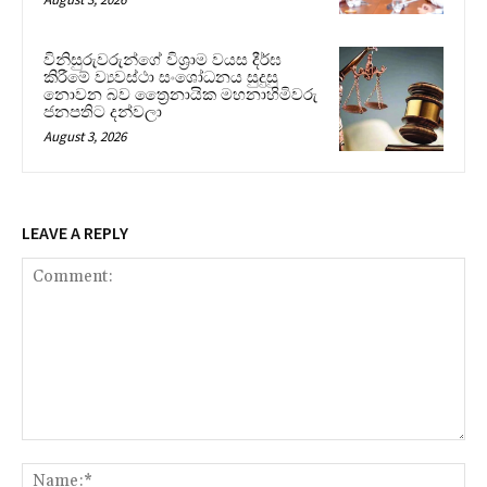
විනිසුරුවරුන්ගේ විශ්‍රාම වයස දීර්ඝ
කිරීමේ ව්‍යවස්ථා සංශෝධනය සුදුසු
නොවන බව ත්‍රෛනායික මහනාහිමිවරු
ජනපතිට දන්වලා
August 3, 2026
LEAVE A REPLY
Comment:
Na