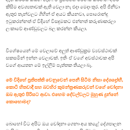
කිසිම අවශ්‍යතාවක් ඇති වෙලා නෑ එදා මෙදා තුර. අපි ජිනීවා
ඇතුළු තැන්වලට ගිහින් ඒ අයට කියනවා, පොරොන්දු
ඉටුකරන්නත් ඒ විදිහේ විසඳුමකට එන්නත් කරුණාකරලා
ලංකාවේ ආණ්ඩුවලට බල කරන්න කියලා.
විශේෂයෙන් මේ වෙලාවේ අලුත් ආණ්ඩුක්‍රම ව්‍යවස්ථාවක්
සකසමින් ඉන්න වෙලාවක්. ඉතිං ඒ වගේ අවස්ථාවක අපි
වගේ ආයතන මේ ඉල්ලීම් පැත්තක තියලා බෑ.
මේ විදිහේ ප්‍රතිපත්ති වෙනුවෙන් පෙනී සිටීම නිසා දේශද්‍රෝහී,
කොටි හිතවාදී සහ බටහිර කුමන්ත්‍රණකරුවන් වගේ චෝදනා
ඔබ ඇතුළු පිරිසට ආවා. එහෙම දේවල්වලට මුහුණ දුන්නේ
කොහොමද?
බොහෝ විට අපිට ඔය චෝදනා ගෙනා අය කළේ දේශපාලන