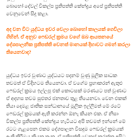
බොහෝ දේවල් විකල්ප ප්‍රතිපත්ති කේන්ද්‍රය අපේ ප්‍රතිපත්ති
වෙනුවෙන් සිදු කළා.
අද වන විට යුද්ධය ඉවර වෙලා බොහෝ කාලයක් ගෙවිලා
ගිහින්. ඒ අනුව ෆෙඩරල් ක්‍රමය වගේ ඔබ ආයතනයේ
දේශපාලනික ප්‍රතිපත්ති වෙනත් මානයක් දිහාවට ගමන් කරලා
තියෙනවාද?
යුද්ධය ඉවර වුණාට යුද්ධයට පදනම් වුණු මූලික සාධක
තවමත් ඒ විදිහටම තියෙනවා. ඒ වගේම ප්‍රභාකරන් ඇතුළු
ෆෙඩරල් ක්‍රමය ඉල්ලපු එක් කොටසක් මරණයට පත් වුණාට
ඒ අදහස තවම සුළුතර ජනතාව තුළ තියෙනවා. වෙන එකක්
තියා දෙමළ ජාතික සන්ධානයේ මූලික ඉල්ලීමත් මේ රටේ
ෆෙඩරල් ක්‍රමයක් ඇති කරන්න ඕනෑ කියන එක. ඒ නිසා
විකල්ප ප්‍රතිපත්ති කේන්ද්‍රය හැටියට අපි තවමත් ඉන්නේ මේ
රටට ගැළපෙන එකම දේශපාලන විසඳුම ෆෙඩරල් ක්‍රමයක්
ඇති කිරීමය කියන තැන. ඒ ප්‍රතිපත්ති වෙනස් කරන්න අපිට