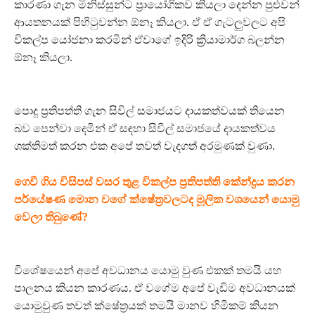
කාරණා ගැන මිනිස්සුන්ට ප්‍රායෝගිකව කියලා දෙන්න පුළුවන්
ආයතනයක් පිහිටුවන්න ඕනෑ කියලා. ඒ ඒ ගැටලුවලට අපි
විකල්ප යෝජනා කරමින් ඒවාගේ ඉදිරි ක්‍රියාමාර්ග බලන්න
ඕනෑ කියලා.
පොදු ප්‍රතිපත්ති ගැන සිවිල් සමාජයට දායකත්වයක් තියෙන
බව පෙන්වා දෙමින් ඒ සඳහා සිවිල් සමාජයේ දායකත්වය
ශක්තිමත් කරන එක අපේ තවත් වැදගත් අරමුණක් වුණා.
ගෙවී ගිය විසිපස් වසර තුළ විකල්ප ප්‍රතිපත්ති කේන්ද්‍රය කරන
පර්යේෂණ මොන වගේ ක්ෂේත්‍රවලටද මූලික වශයෙන් යොමු
වෙලා තිබුණේ?
විශේෂයෙන් අපේ අවධානය යොමු වුණ එකක් තමයි යහ
පාලනය කියන කාරණය. ඒ වගේම අපේ වැඩිම අවධානයක්
යොමුවුණ තවත් ක්ෂේත්‍රයක් තමයි මානව හිමිකම් කියන