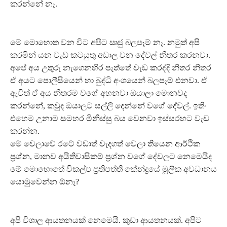
කරන්නේ නෑ.
මේ මොහොත වන විට අපිට ඍජු බලපෑම් නෑ. නමුත් අපි
කරමින් යන වැඩ කටයුතු අඩාල වන දේවල් නිතර කරනවා.
අපේ අය උතුරු නැගෙනහිර පැත්තේ වැඩ කරද්දි නිතර නිතර
ඒ අයට පොලීසියෙන් හා බුද්ධි අංශයෙන් බලපෑම් එනවා. ඒ
ඇවිත් ඒ අය නිතරම වගේ අහනවා ඔයාලා මොනවද
කරන්නේ, කවුද ඔයාලට සල්ලි දෙන්නේ වගේ දේවල්. ඉතිං
එහෙම උනාම සමහර මිනිස්සු බය වෙනවා ඉස්සරහට වැඩ
කරන්න.
මේ වෙලාවේ රටේ වඩාත් වැදගත් වෙලා තියෙන ආර්ථික
ප්‍රශ්න, මානව අයිතිවාසිකම් ප්‍රශ්න වගේ දේවලට නෙමෙයිද
මේ මොහොතේ විකල්ප ප්‍රතිපත්ති කේන්ද්‍රයේ මූලික අවධානය
යොමුවෙන්න ඕනෑ?
අපි විශාල ආයතනයක් නෙමෙයි. කුඩා ආයතනයක්. අපිට