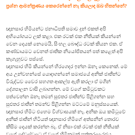
ප්‍රශ්න ආමන්ත්‍රණය කෙරෙන්නේ නෑ කියලාද ඔබ හිතන්නේ?
ඥානසාර හිමියන්ට ජනාධිපති සමාව දුන් එකත් අපි
අභියෝගයට ලක් කළා. එක රටක් එක නීතියක් කියන්නේ
වෙන දෙයක් නෙමෙයි, සිංහල බෞද්ධ රටක් කියන එක. ඒ
කණ්ඩායමට වෙනත් ජාතික නියෝජිතයන් පත් කළෙත් අපි
කෑගැහුවට පස්සේ.
ඥානසාර හිමි කියන්නේ හිරගෙදර ඉන්න ඕනෑ කෙනෙක්. මේ
අය උන්වහන්සේ යොදාගන්නේ සමාජයේ අනික් ජාතීන්ට
විරුද්ධව වෛර සහගත ආකල්ප ඇති කරලා ඒ මගින්
දේශපාලන වාසි ලබාගන්න. මේ වගේ කමිටුවකට
පත්වෙන්න ඕනෑ තමන් සුළුතර ජාතීන්ව පිළිගන්න සහ
සුළුතර ජාතීන් තමන්ව පිළිගන්න මට්ටමේ මනුස්සයෙක්.
ඥානසාර හිමිට එහෙම විශ්වාසයක් නෑ. අනික ඔය කමිටුවේ
අනික් ජාතීන් හිටියත් ඥානසාර හිමිගේ අත්සනින් තොරව
කිසිම දෙයක් කරන්න බෑ. ඒ නිසා එක් රටක් එක් නීතියක්
වගේ දේවල්වලට ඒ වගේ හිමිනමක් පත්කරලා රජය