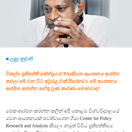
■ උදුල නුවන්
විකල්ප ප්‍රතිපත්ති කේන්ද්‍රය (CPA)කියන ආයතනය ආරම්භ
කරලා මේ වන විට අවුරුදු 25ක් පිරෙනවා. මේ ආයතනය
ආරම්භ කරන්න හේතු වුණ කාරණා මොනවාද?
මේක ආරම්භ කරන්න කලින් අපි කොළඹ විශ්වවිද්‍යාලයේ
වෙන ආයතනයක් පවත්වාගෙන ගියා Centre for Policy
Research and Analysis කියලා. නමුත් විවිධ ප්‍රතිපත්තිමය