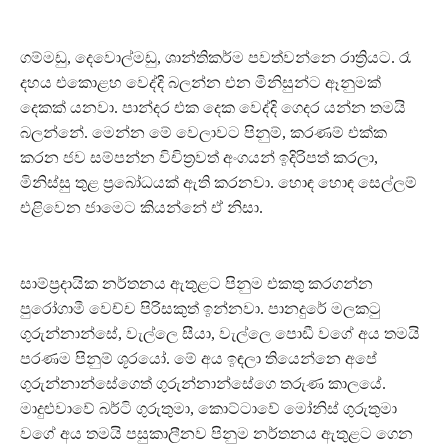
ගම්මඩු, දෙවොල්මඩු, ශාන්තිකර්ම පවත්වන්නෙ රාත්‍රියට. රෑ
දහය එකොළහ වෙද්දි බලන්න එන මිනිසුන්ට ඈනුමක්
දෙකක් යනවා. පාන්දර එක දෙක වෙද්දි ගෙදර යන්න තමයි
බලන්නේ. මෙන්න මේ වෙලාවට පිනුම්, කරණම් එක්ක
කරන ජව සම්පන්න විචිත්‍රවත් අංගයන් ඉදිරිපත් කරලා,
මිනිස්සු තුළ ප්‍රබෝධයක් ඇති කරනවා. හොඳ හොඳ සෙල්ලම්
එළිවෙන ජාමෙට කියන්නේ ඒ නිසා.
සාම්ප්‍රදායික නර්තනය ඇතුළට පිනුම එකතු කරගන්න
පුරෝගාමී වෙච්ච පිරිසකුත් ඉන්නවා. පානදුරේ මලකටු
ගුරුන්නාන්සේ, වැල්ලෙ සීයා, වැල්ලෙ පොඩී වගේ අය තමයි
පරණම පිනුම් ශූරයෝ. මේ අය ඉඳලා තියෙන්නෙ අපේ
ගුරුන්නාන්සේගෙත් ගුරුන්නාන්සේගෙ තරුණ කාලයේ.
මාදුළුවාවේ බර්ටි ගුරුතුමා, කොට්ටාවේ මෝනිස් ගුරුතුමා
වගේ අය තමයි පසුකාලීනව පිනුම නර්තනය ඇතුළට ගෙන