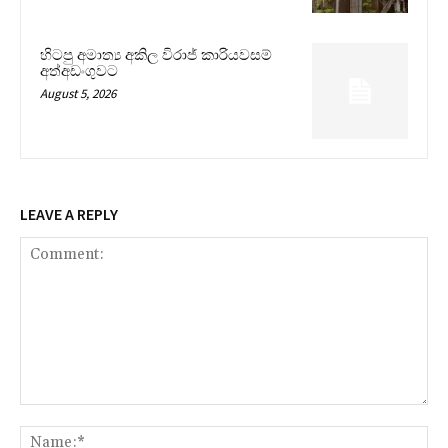
හිටපු අමාත්‍ය අකිල විරාජ් කාරියවසම්
අත්අඩංගුවට
August 5, 2026
LEAVE A REPLY
Comment:
Na