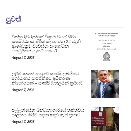
පුවත්
විනිසුරුවරුන්ගේ විශ්‍රාම වයස් සීමා
සංශෝධනය කිරීම සඳහා වන 22 වැනි
ආණ්ඩුක්‍රම ව්‍යවස්ථා සංශෝධන
කෙටුම්පත ගැසට් කෙරේ
August 7, 2026
ලලිත්-කූගන් නඩුවේ සාක්ෂි ලබාදීමට
ගෝඨාභය රාජපක්ෂට අධිකරණ
නියෝගයක් – සාක්ෂි ඔන්ලයින් ක්‍රමයට
August 7, 2026
පල්ලන්සේන බන්ධනාගාරයේ තත්ත්වය
පාලනය කිරීම සඳහා කඳුළු ගෑස් ප්‍රහාර
August 7, 2026