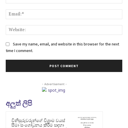
Ema
Web
Save my name, email, and website in this browser for the next
time I comment.
- Advertisement -
අලුත් ලිපි
විනිසුරුවරුන්ගේ විශ්‍රාම වයස්
සීමා සංශෝධනය කිරීම සඳහා