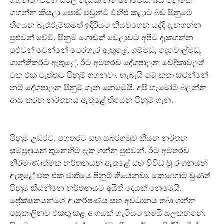
ගහනවා වගේ සරල දෙයක් නම් නෙවෙයි. බඩ පිනුමක්
ගහන්න කියලා පොඩි එවුන්ට විහිළු කළාට බඩ පිනුමෙ
තියෙන බැරෑරුම්කමත් ඉදිරියට කියවගෙන යද්දි දැනගන්න
පුළුවන් වේවි. පිනුම ගොඩක් වෙලාවට අපිට දැකගන්න
පුළුවන් වෙන්නේ පෙරහැර ඇතුළේ, ගම්මඩු, දෙවොල්මඩු,
ශාන්තිකර්ම ඇතුළේ. ඊට අමතරව දේශපාලන වේදිකාවලත්
එක එක පැත්තට පිනුම් ගහනවා. හැබැයි මේ කතා කරන්නේ
නම් දේශපාලන පිනුම් ගැන නෙමෙයි. අපි හැමෝම බලන්න
ආස කරන නර්තනය ඇතුළේ තියෙන පිනුම් ගැන.
පිනුම උඩරට, පහතරට සහ සබරගමුව කියන නර්තන
සම්ප්‍රදායන් තුනෙහිම දැක ගන්න පුළුවන්. ඊට අමතරව
නිර්මාණාත්මක නර්තනයන් ඇතුළේ සහ විවිධ වූ රංගනයන්
ඇතුළේ එක එක ජාතියෙ පිනුම් තියෙනවා. කොහොම වුණත්
පිනුම කියන්නෙ නර්තනයට අයිති දෙයක් නෙමෙයි.
ප්‍රේක්ෂකයන්ගේ ආකර්ෂණය සහ අවධානය තබා ගන්න
පසුකාලීනව එකතු කළ අංගයක් හැටියට තමයි සලකන්නේ.