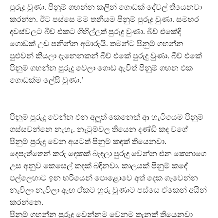
පුරුදු වුණා. පිනුම් ගහන්න කලින් ගොඩක් දේවල් තියෙනවා
කරන්න. ඊට පස්සෙ මම තනියම පිනුම් පුරුදු වුණා. සමහර
දවස්වලට බීච් එකට ගිහිල්ලත් පුරුදු වුණා. බීච් එකේදි
ගොඩක් උඩ පනින්න අමාරුයි. තමන්ට පිනුම් ගහන්න
පුළුවන් කියලා දැනෙනකන් බීච් එකේ පුරුදු වුණා. බීච් එකේ
පිනුම් ගහන්න පුරුදු වෙලා ගොඩ ඇවිත් පිනුම් ගහන එක
ගොඩක්ම ලේසි වුණා.’
පිනුම් පුරුදු වෙන්න එන අලුත් කෙනෙක් ආ හැටියෙම පිනුම්
ගස්සවන්නෙ නැහැ. නැටුම්වල තියෙන දණ්ඩි කඳ වගේ
පිනුම් පුරුදු වෙන අයටත් පිනුම් කඳක් තියෙනවා.
දෙපැත්තෙන් කරු දෙකක් බැඳලා පුරුදු වෙන්න එන කෙනාගෙ
උස අනුව කෙසෙල් කඳක් බඳිනවා. කාලයක් පිනුම් කඳේ
පල්ලෙහාට ඉන හරියෙන් පොළොවෙ අත් දෙක ගෑවෙන්න
නැවිලා නැවිලා ඇඟ ඒකට හුරු වුණාට පස්සෙ ඒකෙන් අයින්
කරන්නෙ.
පිනුම් ගහන්න පුරුදු වෙන්නම වෙනම තැනක් තියෙනවා