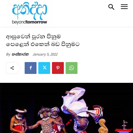
ආසුවෙන් පුරන පිනුම
පෙළෙන් එකෙන් බඩ පිනුමට
January 5, 2022
By
සංස්කාරක