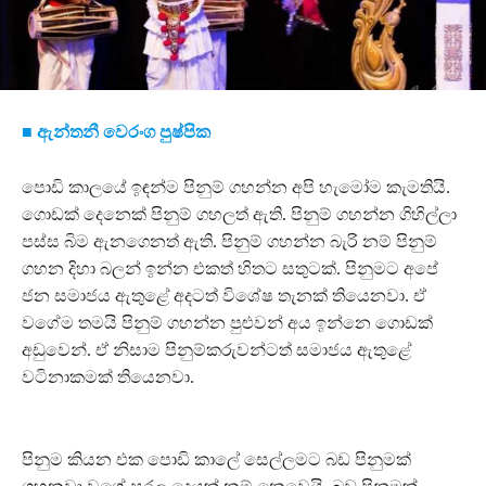
■ ඇන්තනී වෙරංග පුෂ්පික
පොඩි කාලයේ ඉඳන්ම පිනුම් ගහන්න අපි හැමෝම කැමතියි.
ගොඩක් දෙනෙක් පිනුම් ගහලත් ඇති. පිනුම් ගහන්න ගිහිල්ලා
පස්ස බිම ඇනගෙනත් ඇති. පිනුම් ගහන්න බැරි නම් පිනුම්
ගහන දිහා බලන් ඉන්න එකත් හිතට සතුටක්. පිනුමට අපේ
ජන සමාජය ඇතුළේ අදටත් විශේෂ තැනක් තියෙනවා. ඒ
වගේම තමයි පිනුම් ගහන්න පුළුවන් අය ඉන්නෙ ගොඩක්
අඩුවෙන්. ඒ නිසාම පිනුම්කරුවන්ටත් සමාජය ඇතුළේ
වටිනාකමක් තියෙනවා.
පිනුම කියන එක පොඩි කාලේ සෙල්ලමට බඩ පිනුමක්