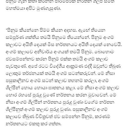
පිනුම ගැන කතා කරන්න පාරම්පරික නර්තන ශිල්පී සමිත්
මහත්මයා අපිට මුණගැසුණා.
‘පිනුම කියන්නෙ පිම්ම කියන අදහස. ඇඟේ තියෙන
සම්පූර්ණ ශක්තිය තමයි පිනුමෙ තියෙන්නේ. පිනුම අංගම්
කලාවට අයිති දෙයක් මිස නර්තනයට අයිති දෙයක් නෙවෙයි.
අංගම් කලාවෙ අනිවාර්ය අංගයක් තමයි පිනුම. බොහොම
ජවසම්පන්නව කරන පිනුම් එක්ක තමයි අංගම් කලාව
පැවතුණේ. අපේ රටට විදේශීය ආක්‍රමණ එද්දී ඔවුන්ට තිබුණ
ලොකුම තර්ජනයක් තමයි අංගම් සටන්කරුවන්. මේ නිසා
පසුකාලීනව අංගම් සටන් කලාව තහනම් කරලා, අංගම්
ශිල්පීන් හොය හොයා ඝාතනය කළා. මේ නිසා අංගම් කලාව
හොර රහසේ පුරුදු වුණේ නර්තනය කරන මුවාවෙන්. මේ
නිසා අංගම් ශිල්පීන් නර්තනය පුරුදු වුණා වගේම නර්තන
ශිල්පීනුත් අංගම් කලාව පුරුදු වුණා. පසුකාලීනව අංගම්
කලාවෙ තිබුණ විචිත්‍රවත් ජව සම්පන්න පිනුම්, කරණම්
නර්තනයට එකතු කර ගත්තා.