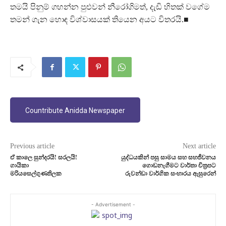
තමයි පිනුම් ගහන්න පුළුවන් නීරෝගිමත්, දැඩි හිතක් වගේම
තමන් ගැන හොඳ විශ්වාසයක් තියෙන අයට විතරයි.■
Countribute Anidda Newspaper
Previous article
Next article
ඒ කාලෙ සුන්දරයි! සරලයි!
යුද්ධයකින් පසු සාමය සහ සහජීවනය
ගායිකා
ගොඩනැගීමට වාර්තා චිත්‍රපට
මරියසෙල්ගුණතිලක
රුවන්ඩා වාර්ගික සංහාරය ඇසුරෙන්
- Advertisement -