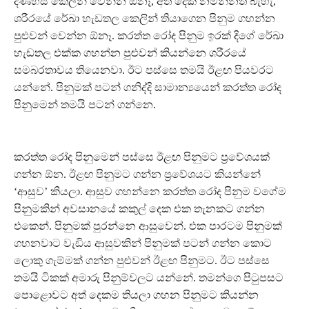
දණහිස් කෙලින් වෙන්න ඕනෑ, අත් දෙක නමන්නත් බැහැ,
ශරීරයේ රේඛා හැඩතල කෙලින් තියාගෙන පිනුම ගහන්න
පුළුවන් වෙන්න ඕනෑ. කරත්ත රෝද පිනුම ඉරක් දිගේ රේඛා
හැඩතල එක්ක ගහන්න පුළුවන් කියන්නෙ ශරීරයේ
සමබරතාවය තියෙනවා. ඊට පස්සෙ තමයි ඊළඟ පියවරට
යන්නේ. පිනුමක් පටන් ගනිද්දි සාමාන්‍යයෙන් කරත්ත රෝද
පිනුමෙන් තමයි පටන් ගන්නෙ.
කරත්ත රෝද පිනුමෙන් පස්සෙ ඊළඟ පිනුමට ප්‍රවේශයක්
ගන්න ඕන. ඊළඟ පිනුමට ගන්න ප්‍රවේශයට කියන්නේ
‘ආසුව’ කියලා. ආසුව ගහන්නෙ කරත්ත රෝද පිනුම වගේම
පිනුමකින් අවසානයේ කකුල් දෙක එක තැනකට ගන්න
එකෙන්. පිනුමක් පුරන්නෙ ආසුවෙන්. එක පාරටම පිනුමක්
ගහනවාට වැඩිය ආසුවකින් පිනුමක් පටන් ගන්න කොට
ලොකු ගැම්මක් ගන්න පුළුවන් ඊළඟ පිනුමට. ඊට පස්සෙ
තමයි ටිකක් අමාරු පිනුම්වලට යන්නේ. තමන්ගෙ පිටුපසට
පොළොවට අත් දෙකම තියලා ගහන පිනුමට කියන්න