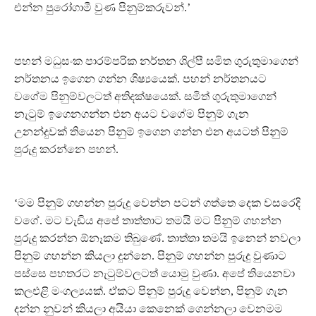
එන්න පුරෝගාමී වුණ පිනුම්කරුවන්.’
පහන් මධුසංක පාරම්පරික නර්තන ශිල්පී සමිත ගුරුතුමාගෙන්
නර්තනය ඉගෙන ගන්න ශිෂ්‍යයෙක්. පහන් නර්තනයට
වගේම පිනුම්වලටත් අතිදක්ෂයෙක්. සමිත් ගුරුතුමාගෙන්
නැටුම් ඉගෙනගන්න එන අයට වගේම පිනුම් ගැන
උනන්දුවක් තියෙන පිනුම් ඉගෙන ගන්න එන අයටත් පිනුම්
පුරුදු කරන්නෙ පහන්.
‘මම පිනුම් ගහන්න පුරුදු වෙන්න පටන් ගත්තෙ දෙක වසරෙදි
වගේ. මට වැඩිය අපේ තාත්තාට තමයි මට පිනුම් ගහන්න
පුරුදු කරන්න ඕනෑකම තිබුණේ. තාත්තා තමයි ඉනෙන් නවලා
පිනුම් ගහන්න කියලා දුන්නෙ. පිනුම් ගහන්න පුරුදු වුණාට
පස්සෙ පහතරට නැටුම්වලටත් යොමු වුණා. අපේ තියෙනවා
කලඑළි මංගල්‍යයක්. ඒකට පිනුම් පුරුදු වෙන්න, පිනුම් ගැන
දන්න නුවන් කියලා අයියා කෙනෙක් ගෙන්නලා වෙනමම