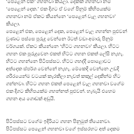
‘පෙළෙන් එක’ ගහනවා කියලා. දෙකක් ගහනවා නම්
‘පෙළෙන් දෙක.’ එක දිගට ඒ වගේ පිනුම් කිහිපයක්ම
ගහනවා නම් ඒකට කියන්නෙ ‘පෙළෙන් වැල ගහනවා’
කියලා.
පෙළෙන් එක, පෙළෙන් දෙක, පෙළෙන් වැල ගහන්න පුළුවන්
වුණාට පස්සෙ පුරුදු වෙන්නෙ ඊටත් වඩා අමාරු පිනුම්
වර්ගයක්. ඒකට කියන්නෙ ‘හිට්ට ගහනවා’ කියලා. හිට්ට
ගහන එක පුරුදුවෙන එකත් හිට්ට ගහන එකත් ලේසි නැහැ.
හිට්ට ගහන්නෙ පිටිපස්සට. හිට්ට ගහද්දි පොළොවට
අත්දෙක ස්පර්ශ වෙන්නේ නැහැ. මේකෙදි වෙන්නෙ උඩදි
ශරීරයෙන්ම වටයක් කැරකිලා නැවත් කකුල් දෙකින්ම හිට
ගන්නවා. හිට්ට ගහන එකත් පෙළෙන් වැල ගහනවා වගේම
එක දිගට කිහිපයක්ම ගහන්නත් පුළුවන්. හැබැයි එහෙම
ගහන අය ගොඩක් අඩුයි.
පිටිපස්සට වගේම ඉදිරියට ගහන පිනුමුත් තියෙනවා.
පිටිපස්සට පෙළෙන් ගහනවා වගේ ඉස්සරහට අත් දෙකම