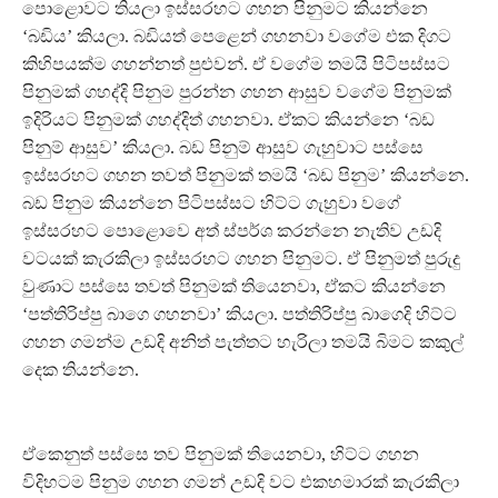
පොළොවට තියලා ඉස්සරහට ගහන පිනුමට කියන්නෙ
‘බඩිය’ කියලා. බඩියත් පෙළෙන් ගහනවා වගේම එක දිගට
කිහිපයක්ම ගහන්නත් පුළුවන්. ඒ වගේම තමයි පිටිපස්සට
පිනුමක් ගහද්දි පිනුම පුරන්න ගහන ආසුව වගේම පිනුමක්
ඉදිරියට පිනුමක් ගහද්දිත් ගහනවා. ඒකට කියන්නෙ ‘බඩ
පිනුම් ආසුව’ කියලා. බඩ පිනුම් ආසුව ගැහුවාට පස්සෙ
ඉස්සරහට ගහන තවත් පිනුමක් තමයි ‘බඩ පිනුම’ කියන්නෙ.
බඩ පිනුම කියන්නෙ පිටිපස්සට හිට්ට ගැහුවා වගේ
ඉස්සරහට පොළොවෙ අත් ස්පර්ශ කරන්නෙ නැතිව උඩදි
වටයක් කැරකිලා ඉස්සරහට ගහන පිනුමට. ඒ පිනුමත් පුරුදු
වුණාට පස්සෙ තවත් පිනුමක් තියෙනවා, ඒකට කියන්නෙ
‘පත්තිරිප්පු බාගෙ ගහනවා’ කියලා. පත්තිරිප්පු බාගෙදි හිට්ට
ගහන ගමන්ම උඩදි අනිත් පැත්තට හැරිලා තමයි බිමට කකුල්
දෙක තියන්නෙ.
ඒකෙනුත් පස්සෙ තව පිනුමක් තියෙනවා, හිට්ට ගහන
විදිහටම පිනුම ගහන ගමන් උඩදි වට එකහමාරක් කැරකිලා