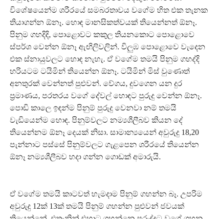
විශේෂයෙන්ම ශරීරයේ සමබරතාවය වගේම හිත එක තැනක
තියාගන්න ඕනෑ. හොඳ මානසිකත්වයක් තියෙන්නත් ඕනෑ.
පිනුම ගහදිදි, පොළොවට කකුල තියනකොට පොළොවෙ
ස්පර්ශ වෙන්න ඕනෑ ඇඟිලිවලින්. විලුඹ පොළොවෙ වැදෙන
එක ස්නායුවලට හොඳ නැහැ. ඒ වගේම තමයි පිනුම ගහද්දි
හරියටම ටයිමින් තියෙන්න ඕනෑ. ටයිමින් මිස් වුණොත්
අනතුරක් වෙන්නත් පුළුවන්. වේගය, දුවගෙන යන දුර
ප්‍රමාණය, පරතරය වගේ දේවල් හොඳට පුරුදු වෙන්න ඕනෑ.
පොඩි කාලෙ ඉඳන්ම පිනුම් පුරුදු වෙනවා නම් තමයි
වැඩියෙන්ම හොඳ. පිනුම්වලට නම්‍යශීලීබව කියන දේ
තියෙන්නම ඕනෑ දෙයක් නිසා. සාමාන්‍යයෙන් අවුරුදු 18,20
පැන්නාට පස්සේ පිනුම්වලට ගැළපෙන ශරීරයේ තියෙන්න
ඕනෑ නම්‍යශීලීබව හදා ගන්න ගොඩක් අමාරුයි.
ඒ වගේම තමයි කාටවත් හැමදාම පිනුම් ගහන්න බෑ. උපරිම
අවුරුදු 12ක් 13ක් තමයි පිනුම් ගහන්න පුළුවන් ජවයක්
තියෙන්නේ. එතැනින් එහාට ගහන්නෙ පුරුද්දට වගේ ගහන