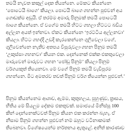
තමයි නැවත කකුල් දෙක තියන්නෙ. මේකට කියන්නෙ
‘පොටෙයි බාගෙ’ කියලා. පොටයි බාගෙ ගහන්න පුළුවන් අය
ගොඩක්ම අඩුයි. ඒ තරම්ම අමාරු පිනුමක් තමයි පොටෙයි
බාගෙ කියන්නෙ. ඒ වගේම තමයි හිට්ට ගහලා හිට්ටට බඩිය
අල්ලන අයත් ඉන්නවා. ඒකට කියන්නෙ ‘ඉරට්ටිය අල්ලනවා’
කියලා. හිට්ට ගහද්දි උඩදි කැරකෙන්නෙ ගුලිවෙලා වගේ,
ගුලිවෙන්නෙ නැතිව අතපය විසුරුවලා ගහන පිනුම තමයි
‘උකුස්සා ගහනවා’ කියන එක. දෙන්නෙක් එක්ක එකතුවෙලා
මාරුවෙන් මාරුවට ගහන ‘ජෝඩු පිනුම්’ කියලා පිනුම්
වර්ගයකුත් තියෙනවා. මේ වගේ පිනුම් තමයි වැඩිපුරම
ගහන්නෙ. මීට අමතරව තවත් පිනුම් වර්ග තියෙන්න පුළුවන්.’
පිනුම කියන්නෙම ආශාව, ඇම්ම, කුතුහලය, පුහුණුව, ත්‍රාසය,
භීතිය මේ සියලුම දේකම එකතුවක්. සමාජයේ මිනිස්සු 100
කින් දෙන්නෙක්ටවත් පිනුම කියන එක කරන්න බැහැ. ඒ
නිසාම පිනුම් ගහන්න පුළුවන් නම් ඔහුට වටිනාකමක්
තිබෙනවා. විශේෂයෙන්ම නර්තනය ඇතුළේ. අනිත් කාරණාව