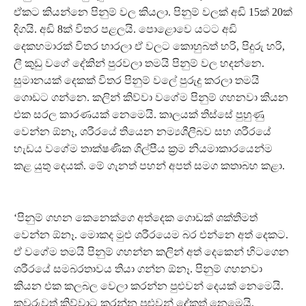
ඒකට කියන්නෙ පිනුම් වල කියලා. පිනුම් වලක් අඩි 15ක් 20ක්
දිගයි. අඩි 8ක් විතර පළලයි. පොළොවෙ යටට අඩි
දෙකහමාරක් විතර හාරලා ඒ වලට කොහුබත් හරි, පිදුරු හරි,
ලී කුඩු වගේ දේකින් පුරවලා තමයි පිනුම් වල හදන්නෙ.
සුමානයක් දෙකක් විතර පිනුම් වලේ පුරුදු කරලා තමයි
ගොඩට ගන්නෙ. කලින් කිව්වා වගේම පිනුම් ගහනවා කියන
එක සරල කාරණයක් නෙමෙයි. කාලයක් තිස්සේ පුහුණු
වෙන්න ඕනෑ, ශරීරයේ තියෙන නම්‍යශීලීබව සහ ශරීරයේ
හැඩය වගේම තාක්ෂණික ශිල්පීය ක්‍රම නියමාකාරයෙන්ම
කළ යුතු දෙයක්. මේ ගැනත් පහන් අපත් සමග කතාබහ කළා.
‘පිනුම් ගහන කෙනෙක්ගෙ අත්දෙක ගොඩක් ශක්තිමත්
වෙන්න ඕනෑ. මොකද මුළු ශරීරයෙම බර එන්නෙ අත් දෙකට.
ඒ වගේම තමයි පිනුම් ගහන්න කලින් අත් දෙකෙන් හිටගෙන
ශරීරයේ සමබරතාවය තියා ගන්න ඕනෑ. පිනුම් ගහනවා
කියන එක කලබල වෙලා කරන්න පුළුවන් දෙයක් නෙමෙයි.
කවුරුවත් කිව්වාට කරන්න පුළුවන් දේකුත් නෙමෙයි.