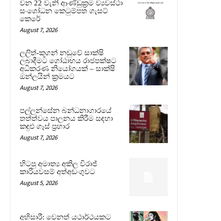
වන 22 වැනි ආණ්ඩුක්‍රම ව්‍යවස්ථා
සංශෝධන කෙටුම්පත ගැසට්
කෙරේ
August 7, 2026
ලලිත්-කූගන් නඩුවේ සාක්ෂි
ලබාදීමට ගෝඨාභය රාජපක්ෂට
අධිකරණ නියෝගයක් – සාක්ෂි
ඔන්ලයින් ක්‍රමයට
August 7, 2026
පල්ලන්සේන බන්ධනාගාරයේ
තත්ත්වය පාලනය කිරීම සඳහා
කඳුළු ගෑස් ප්‍රහාර
August 7, 2026
හිටපු අමාත්‍ය අකිල විරාජ්
කාරියවසම් අත්අඩංගුවට
August 5, 2026
අභිසාරී: වෙනත් යථාර්ථයකට