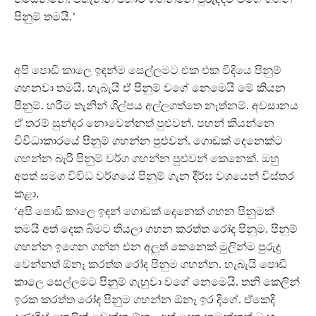
පිනුම් තමයි.’
අපි පොඩි කාලෙ ඉඳන්ම සෙල්ලමට එක එක විදියෙ පිනුම්
ගහනවා තමයි. හැබැයි ඒ පිනුම් වගේ නෙමෙයි මේ කියන
පිනුම්. හරිම තැනින් ශිල්පය අල්ලගත්තෙ නැත්නම්. අවසානය
ඒ තරම් සුන්දර නොවෙන්නත් පුළුවන්. පහන් කියන්නෙ
විවිධාකාරයේ පිනුම් ගහන්න පුළුවන්. ගොඩක් දෙනෙක්ට
ගහන්න බැරි පිනුම් වර්ග ගහන්න පුළුවන් කෙනෙක්. ඔහු
අපත් සමග විවිධ වර්ගයේ පිනුම් ගැන දීර්ඝ වශයෙන් විස්තර
කළා.
‘අපි පොඩි කාලෙ ඉඳන් ගොඩක් දෙනෙක් ගහන පිනුමක්
තමයි අත් දෙක බිමට තියලා ගහන කරත්ත රෝද පිනුම. පිනුම්
ගහන්න ඉගෙන ගන්න එන අලුත් කෙනෙක් මුලින්ම පුරුදු
වෙන්නත් ඕනෑ කරත්ත රෝද පිනුම ගහන්න. හැබැයි පොඩි
කාලෙ සෙල්ලමට පිනුම් ගැහුවා වගේ නෙමෙයි. තනි කෙලින්
ඉරක කරත්ත රෝද පිනුම ගහන්න ඕනෑ ඉර දිගේ. ඒකෙදි