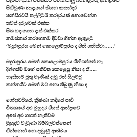
සැමියා දවන චිතකයට පනිනවාලු බිරින්දෑවරු ආන්ද්‍රාවේ
සිහිවුණා නෑදෑයෝ කියන කතන්දර
තන්ඩි්‍රටයි තල්ලිටයි කරදරයක් නොවෙන්න
තවත් දරුවෙක් එක්ක
සිත හදාගෙන දෑත් එක්කර
නමස්කාර කරගෙනම දිව්වා ගින්න ඇතුළට
‘මදුරාපුරය මෙන් කොලොම්පුරය ද ගිනි ගනිත්වා……’
මදුරාපුරය මෙන් කොලොම්පුරය ගිනිගත්තේ නෑ
දිග්ගජම් මගේ පතිවත කෙළෙසූ නිසා ද ඒ…..
නැතිනම් මුතු මැණික් දැමූ රන් සිලම්බු
කන්නගීට මෙන් මට නො තිබුණු නිසා ද
ගෝදාවරියේ, ක්‍රිෂ්ණා නදියේ පාවී
චිතකයේ අළු මුහුදට ගියත් ආන්ද්‍රාවේ
අපේ අළු ගඟක් නැතිවම
මුහුදට වැටුණා බම්බලවත්තෙන්
ගින්නෙන් නොදැවුණු ආත්මය