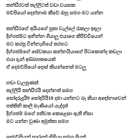
තන්ඩි්‍රටත් තල්ලිටත් වඩා වයසක
මව්පියෝ දෙන්නාම කීවේ ඔහු සමග මට යන්න
තන්ඩි්‍රගේ අයියගේ පුතා වැල්ලේ රැකලා ඉඳලා
දිග්ගජම්ට අනින්න ගියාලු එයාගෙ කිරිච්චියෙන්
මට කරපු වින්නැහියේ තරහට
දිග්ගජම්ගේ සේවකයා කන්නයියාගේ පිටකොන්ද කඩලා
එයා දැන් අබ්බගාතයෙක්
ඒ දෙමව්පියෝ දොස් කියන්නෙත් මටලු
හඬා වැලපුණත්
තල්ලියි තන්ඩි්‍රයි දෙන්නත් සමග
සෝදරුදුයි9 සෝදරියි10 දමා යන්නට බෑ කියා අඳෝනාවෙන්
පත්තිනි කාලි මෑණියෝ යැද්දත්
දිග්ගජම් මගේ පතිවත කෙළෙසා ඇති නිසා
මට යන්න වුණා අමුත්තා සමග
දෙමව්පියන් භාරදුන් හිමියා සමග ගියත්