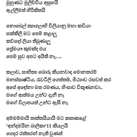
මුහුණට මුලිච්චිය අසුභයි
ඇල්ලීමත් හිරිකිතයි
නොබෙල් ත්‍යාගලාභි චිලියානු මහා කවියා
සක්කිලි මට පෙම් කළාලු
කව්දෝ ලියා තිබුණාලු
ප්‍රේමයෟ කුමක්ද එය
පෙම් සුව අපට අයිති නෑ….
කලාව, සාහිත්‍ය බොරු කියනවාද මොනතරම්
මනස්සෘෂ්ටිය, රැවටිලි ගෙත්තම්, මිථ්‍යාව රසවත් කර
අපේ අඳෝනා මත රමණය, හිංසාව විකුණනවා..
මගේ ආත්මය උන්ට දැනී නෑ
මගේ විලාපයත් උන්ට ඇසී නෑ
අම්මම්මායි තාත්තයියායි මට කතාකළේ
‘අන්දමයින බාලිකා‘11 කියලයි
ගෙදර රත්තරන් නැති වුණත්