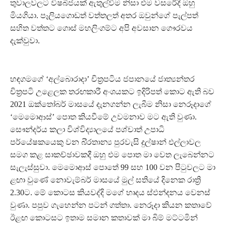
තුවාලවලට විෂබීජයක් ඇතුල්වීම නිසා එම වසරේදී ඔහු
මියගියා. පෑලියගොඩත් වත්තලත් අතර ඔවුන්ගේ පැල්පත්
සහිත වත්තට ගොස් මහලිංගම්ට අපි අවසාන ගෞරවය
දැක්වුවා.
හඳගමගේ ‘අල්බොරාදා’ චිත්‍රපටිය ජපානයේ ජාත්‍යන්තර
චිත්‍රපටි උළෙලක තරඟකාරී අංශයකට ඉදිරිපත් කොට ඇති බව
2021 ඔක්තෝබර් මාසයේ දැනගන්න ලැබීම නිසා නෙරූදාගේ
‘මෙමොආස්’ පොත කියවීමේ උවමනාව මට ඇති වුණා.
සෞන්දර්ය කලා විශ්විද්‍යාලයේ පශ්චාත් උපාධි
පර්යේෂකයෙකු වන බි්‍රතාන්‍ය පුරවැසි දුල්ෂාන් එල්ලාවල
සමග කළ සාකච්ඡාවකදී ඔහු එම පොත මා වෙත ලැබෙන්නට
සැලැස්සුවා. මෙමොආස් පොතේ 99 සහ 100 වන පිටුවලට මා
ළඟා වුණේ නොවැම්බර් මාසයේ මුල් සතියේ දිනෙක රාත්‍රි
2.30ට. මේ කොටස කියවද්දි මගේ හෘදය ස්ඵන්දනය වෙනස්
වුණා. පපුව ගැහෙන්න පටන් ගත්තා. නෙරූදා කියන කතාවේ
ඊළඟ කොටසට ඉතාම සමාන කතාවක් මා බිම් මට්ටමින්