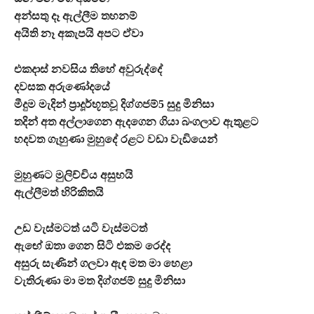
අන්සතු දෑ ඇල්ලීම තහනම්
අයිති නෑ අකැපයි අපට ඒවා
එකදාස් නවසිය තිහේ අවුරුද්දේ
දවසක අරුණෝදයේ
මීදුම මැදින් ප්‍රාදූර්භූතවූ දිග්ගජම්5 සුදු මිනිසා
තදින් අත අල්ලාගෙන ඇදගෙන ගියා බංගලාව ඇතුළට
හදවත ගැහුණා මුහුදේ රළට වඩා වැඩියෙන්
මුහුණට මුලිච්චිය අසුභයි
ඇල්ලීමත් හිරිකිතයි
උඩ වැස්මටත් යටි වැස්මටත්
ඇඟේ ඔතා ගෙන සිටි එකම රෙද්ද
අසුරු සැණින් ගලවා ඇඳ මත මා හෙළා
වැතිරුණා මා මත දිග්ගජම් සුදු මිනිසා