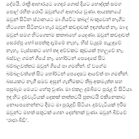
දේමයි. රාත්‍රි ආහාරයට ගෙදර ගොස් දියට හොද්දක් සමග
පොල් රහිත රොටී ඔවුන්ගේ ආහාරය වුණා. ආයතනයේ
ඔවුන් සිටින ස්ථානයට මා ගියවිට කබල් බංකුවෙන් නැගිට
හිටගෙන සිටිනවා හැර ඔවුන් කවදාවක් ඉඳගත්තේ නෑ. මා ද
ඔවුන් සමග හිටගෙනම කතාබහේ යෙදුණා. ඔවුන් කවදාවත්
සෙරප්පු හෝ සපත්තු දැම්මේ නැහැ. හිස් වැසුම් පැළඳුවේ
නැහැ. වැස්සකට හෝ තද අව්වකට කුඩයක් ඉහලුවේ නෑ.
බස්වල ගමන් ගියේ නෑ. හෝර්ටන් පෙදෙසේ සිට
බම්බලවත්තට ඔවුන් ගියේ පා ගමනින්. ඒ වගේම
බම්බලවත්තේ සිට හෝර්ටන් පෙදෙසට ආවේත් පා ගමනින්.
බසයකට නැගී සමව අසුන් ගැනීමකට තිබූ අකමැත්ත සහ
පසුබෑම මෙයට හේතු වුණා. මා එකල දුම්බීමට පුරුදු වී සිටියා.
ඉඳ හිට දුම්වැටියක් දෙකක් තාත්තටයි පුතාටයි එකිනෙකාට
නොපෙනෙන්නට දීමට මා පුරුදුවී සිටියා. දුම්වැටියක් ඉරීම
ඔවුන්ට මහත් සතුටක් ගෙන දෙන්නක් වුණා. ඔවුන් බීව්වේ
‘රාජා බීඩි’.