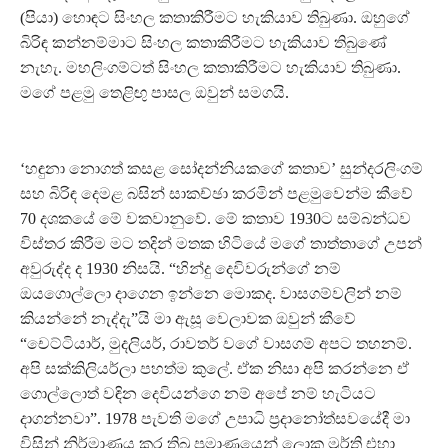
(පියා) හොඳට සිංහල කතාකිරීමට හැකියාව තිබුණා. ඔහුගේ
බිරිඳ කන්නම්මාට සිංහල කතාකිරීමට හැකියාව තිබුණේ
නැහැ. මහලිංගම්ටත් සිංහල කතාකිරීමට හැකියාව තිබුණා.
මගේ පළමු තෙළිඟු පාසල ඔවුන් සමගයි.
‘හඳුනා නොගත් කසළ සෝදන්නියකගේ කතාව’ සුන්දරලිංගම්
සහ බිරිඳ දෙමළ බසින් සාකච්ඡා කරමින් පළමුවෙන්ම කීවේ
70 දශකයේ මේ වකවානුවේ. මේ කතාව 1930ට සම්බන්ධව
විස්තර කිරීම මට තදින් මතක හිටියේ මගේ තාත්තාගේ උපන්
අවුරුද්ද ද 1930 නිසයි. “හින්දු දෙවිවරුන්ගේ නම්
ඔයගොල්ලො දාගෙන ඉන්නෙ මොකද. වාසගම්වලින් නම්
කියන්නේ නැද්දැ”යි මා ඇසූ වෙලාවක ඔවුන් කීවේ
“චෙට්ටියාර්, මුදලියර්, රාවතර් වගේ වාසගම් අපට තහනම්.
අපි සක්කිලියර්ලා පහත්ම කුලේ. ඒක නිසා අපි කරන්නෙ ඒ
ගොල්ලොත් වඳින දෙවියන්ගෙ නම් අපේ නම් හැටියට
දාගන්නවා”. 1978 පැවති මගේ උපාධි ප්‍රදානෝත්සවයේදී මා
විසින් නිර්මාණය කර තිබූ ප්‍රමාණයෙන් ලොකු මූර්ති එහා