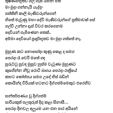
තුෂ්ණිම්භූතව ගල් ගැසී යහන මත
මා මුදා ගන්නැයි යැද්දා
පත්තිනි කාලි මෑණිවරුන්ගෙන්
හිතේ මැවුණු මහා දේවි මෑණිවරුන්ගේ ප්‍රතිමාවක් සේ
ගල්වී උන්නා දෑස් විවර කරගෙනම
දෙවියන් පැමිණෙන තෙක්..
අම්මා දෙවියෝ ප්‍රාදූර්භූතව මා මුදා ගත්තේ නෑ.
මුහුණ කට නොසෝදා කුණු කෙළ ද සමග
පෙරදා රෑ වෙරි මතේ ගඳ
සුරුට්ටු සුවඳ මුසුව හුස්ම වැටුණා මුහුණට
කුසගින්න නිවූ රොටී බාගය පෙරදා රාත්‍රියේ
කහට කෝප්පය සමග උදේ හිස් බඩින්
කොයින්ද වීරියක් හටනට දිග්ගජම්මෙකුට එරෙහිව
සන්තර්පණය වූ දිග්ගජම්
සාරියකුත් පලතුරුත් දිගු කළා සිනාසී…
පෙරදා දිනවල අලුයම යන එන පාර අයිනේ