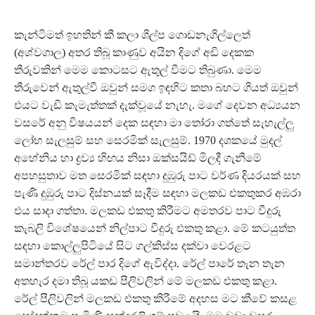
කැන්ටිමත් ඉහතින් කී කලා ශිල්ප ගොඩනැගිල්ලෙත්
(අශ්වගාල) අතර තිබූ කාණුව අයින දිගේ අඩි දෙකක
තීරුවකින් මෙම කොටසට ඇතුල් වීමට තිබුණා. මෙම
තීරුවෙන් ඇතුල්වී ඔවුන් සමග ඉඳහිට කතා බහට ගියත් ඔවුන්
එයට වැඩි කැමැත්තක් දැක්වූයේ නැහැ. මගේ දෙවන අධ්‍යයන
වසරේ අනු විෂයයන් දෙක සඳහා මා තෝරා ගත්තේ සැහැල්ලු
ලෝහ සැලසුම් සහ සෙරමික් සැලසුම්. 1970 දශකයේ මුදල්
අහේනිය හා ද්‍රව්‍ය හිඟය නිසා ඔක්සයිඩ් මිලදී ගැනීමේ
අපහසුතාව මත සෙරමික් සඳහා දුඹුරු පාට වර්ණ දියරයක් සහ
පැණි දුඹුරු පාට දිස්නයක් සෑදීම සඳහා මලකඩ එකතුකර අඹරා
එය සාදා ගත්තා. මලකඩ එකතු කිරීමට අමතරව පාට වීදුරු
කැබලි විශේෂයෙන් නිල්පාට වීදුරු එකතු කළා. මේ කටයුත්ත
සඳහා කොල්ලුපිටියේ සිට ගල්කිස්ස දක්වා වෙරළට
සමාන්තරව රේල් පාර දිගේ ඇවිද්දා. රේල් පාරේ තැන තැන
අතහැර දමා තිබූ යකඩ පීලිවලින් මේ මලකඩ එකතු කළා.
රේල් පීලිවලින් මලකඩ එකතු කිරීමේ අදහස මට කීවේ කසළ