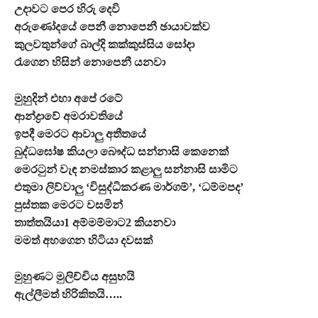
උදාවට පෙර හිරු දෙවි
අරුණෝදයේ පෙනී නොපෙනී ඡායාවක්ව
කුලවතුන්ගේ බාල්දි කක්කුස්සිය සෝදා
රැගෙන හිසින් නොපෙනී යනවා
මුහුදින් එහා අපේ රටේ
ආන්ද්‍රාවේ අමරාවතියේ
ඉපදී මෙරට ආවාලු අතීතයේ
බුද්ධඝෝෂ කියලා බෞද්ධ සන්නාසි කෙනෙක්
මෙරටුන් වැඳ නමස්කාර කළාලු සන්නාසි සාමිට
එතුමා ලිව්වාලු ‘විසුද්ධිකරණ මාර්ගම්’, ‘ධම්මපද’
පුස්තක මෙරට වසමින්
තාත්තයියා1 අම්මම්මාට2 කියනවා
මමත් අහගෙන හිටියා දවසක්
මුහුණට මුලිච්චිය අසුභයි
ඇල්ලීමත් හිරිකිතයි…..