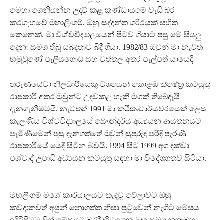
මෙහා ගෙනියන්න උදව් කළ කණ්ඩායමේ වැඩි බර
කරගැහුවේ මහාලිංගම්. ඔහු සද්දන්ත ශරීරයක් සහිත
කෙනෙක්. මා විශ්වවිද්‍යාලයෙන් පිටව ගියාට පසු මේ සියලු
දෙනා සමග තිබූ සබඳතාව බිඳී ගියා. 1982/83 ඔවුන් මා නැවත
හමුවුණේ පෑලියගොඩ සහ වත්තල අතර පැල්පත් යායෙදී
තරුණසේවා නිලධාරියෙකු වශයෙන් කොළඹ ක්ෂේත්‍ර කටයුතු
රාජකාරි අතර ඔවුන්ට උදව්කළ හැකි මගක් තිබේදැයි
දැනගැනීමටයි. නැවතත් 1991 මා කථිකාචාර්යවරයෙක් ලෙස
කැලණිය විශ්වවිද්‍යාලයේ සෞන්දර්ය අධ්‍යයන ආයතනයට
පැමිණීමෙන් පසු දැනගත්තේ ඔවුන් සුපුරුදු පරිදි පැරණි
රාජකාරියේ යෙදී සිටින බවයි. 1994 සිට 1999 අග දක්වා
පශ්චාද් උපාධි අධ්‍යයන කටයුතු සඳහා මා විදේශගතව සිටියා.
මහලිංගම් මගේ කාර්යාලයට කැඳවූ වේලාවට ඔහු
කවදාකවත් අසුන් නොගත්ත නිසා පුටුවෙන් නැගිට මේසය
ඉදිරිපිටට විත් මේසයට බරදී හිටගෙන ඔහු සමග කතාබහ