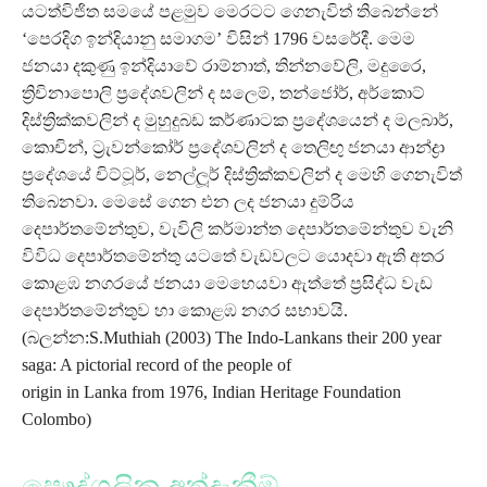
යටත්විජිත සමයේ පළමුව මෙරටට ගෙනැවිත් තිබෙන්නේ
‘පෙරදිග ඉන්දියානු සමාගම’ විසින් 1796 වසරේදී. මෙම
ජනයා දකුණු ඉන්දියාවේ රාම්නාත්, තින්නවේලි, මදුරෛ,
ත්‍රිචිනාපොලි ප්‍රදේශවලින් ද සලෙම්, තන්ජෝර්, අර්කොට්
දිස්ත්‍රික්කවලින් ද මුහුදුබඩ කර්ණාටක ප්‍රදේශයෙන් ද මලබාර්,
කොචින්, ට්‍රැවන්කෝර් ප්‍රදේශවලින් ද තෙලිඟු ජනයා ආන්ද්‍රා
ප්‍රදේශයේ චිට්ටූර්, නෙල්ලූර් දිස්ත්‍රික්කවලින් ද මෙහි ගෙනැවිත්
තිබෙනවා. මෙසේ ගෙන එන ලද ජනයා දුම්රිය
දෙපාර්තමේන්තුව, වැවිලි කර්මාන්ත දෙපාර්තමේන්තුව වැනි
විවිධ දෙපාර්තමේන්තු යටතේ වැඩවලට යොදවා ඇති අතර
කොළඹ නගරයේ ජනයා මෙහෙයවා ඇත්තේ ප්‍රසිද්ධ වැඩ
දෙපාර්තමේන්තුව හා කොළඹ නගර සභාවයි.
(බලන්න:S.Muthiah (2003) The Indo-Lankans their 200 year
saga: A pictorial record of the people of
origin in Lanka from 1976, Indian Heritage Foundation
Colombo)
පෞද්ගලික අත්දැකීම්