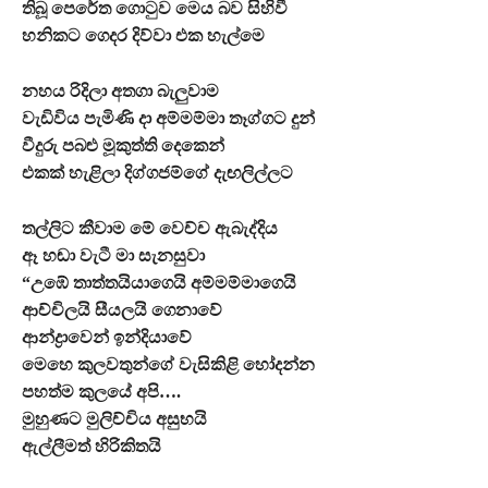
තිබූ පෙරේත ගොටුව මෙය බව සිහිවී
හනිකට ගෙදර දිව්වා එක හැල්මෙ
නහය රිදිලා අතගා බැලුවාම
වැඩිවිය පැමිණි දා අම්මම්මා තෑග්ගට දුන්
වීදුරු පබළු මූකුත්ති දෙකෙන්
එකක් හැළිලා දිග්ගජම්ගේ දැඟලිල්ලට
තල්ලිට කීවාම මේ වෙච්ච ඇබැද්දිය
ඈ හඬා වැටී මා සැනසුවා
“උඹේ තාත්තයියාගෙයි අම්මම්මාගෙයි
ආච්චිලයි සීයලයි ගෙනාවේ
ආන්ද්‍රාවෙන් ඉන්දියාවේ
මෙහෙ කුලවතුන්ගේ වැසිකිළි හෝදන්න
පහත්ම කුලයේ අපි….
මුහුණට මුලිච්චිය අසුභයි
ඇල්ලීමත් හිරිකිතයි