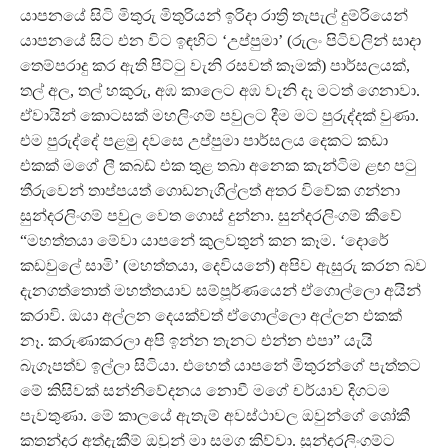
යාපනයේ සිටි මිතුරු මිතුරියන් ඉරිදා රාත්‍රි තැපැල් දුම්රියෙන්
යාපනයේ සිට එන විට ඉඳහිට ‘උප්පුමා’ (රුලං පිටිවලින් සාදා
තෙම්පරාදු කර ඇති පිට්ටු වැනි රසවත් කෑමක්) පාර්සලයක්,
තල් අල, තල් හකුරු, අඹ කාලෙට අඹ වැනි දෑ මටත් ගෙනාවා.
ඒවායින් කොටසක් මහලිංගම් පවුලට දීම මට පුරුද්දක් වුණා.
එම පුරුද්දේ පළමු දවසෙ උප්පුමා පාර්සලය දෙකට කඩා
එකක් මගේ ලී කබඩ් එක තුළ තබා අනෙක කැන්ටිම ළඟ පටු
තීරුවෙන් තාප්පයත් ගොඩනැගිල්ලත් අතර විවේක ගන්නා
සුන්දරලිංගම් පවුල වෙත ගොස් දුන්නා. සුන්දරලිංගම් කීවේ
“මහත්තයා මේවා යාපනේ කුලවතුන් කන කෑම. ‘දොරේ
කඩවුලේ සාමි’ (මහත්තයා, දෙවියනේ) අපිව ඇසුරු කරන බව
දැනගත්තොත් මහත්තයාව සම්පූර්ණයෙන් ඒගොල්ලො අයින්
කරාවි. ඔයා අල්ලන දෙයක්වත් ඒගොල්ලො අල්ලන එකක්
නෑ. කරුණාකරලා අපි ඉන්න තැනට එන්න එපා” යැයි
බැගෑපත්ව ඉල්ලා සිටියා. එහෙත් යාපනේ මිතුරන්ගේ පැත්තට
මේ කිසිවක් සන්නිවේදනය නොවී මගේ චර්යාව දිගටම
පැවතුණා. මේ කාලයේ ඇතැම් අවස්ථාවල ඔවුන්ගේ ශෝකී
කතන්දර අත්දැකීම් ඔවුන් මා සමග කිව්වා. සුන්දරලිංගම්ට