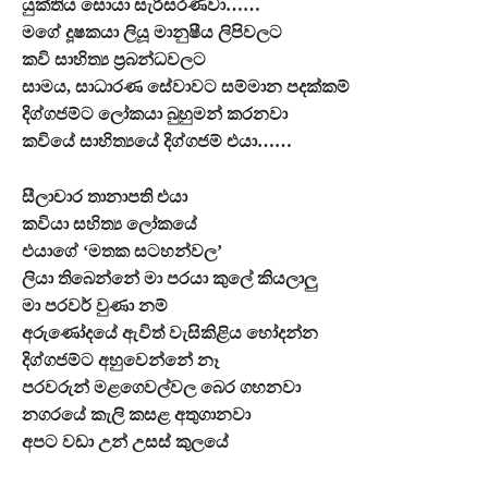
යුක්තිය සොයා සැරිසරණවා……
මගේ දූෂකයා ලියූ මානුෂීය ලිපිවලට
කවි සාහිත්‍ය ප්‍රබන්ධවලට
සාමය, සාධාරණ සේවාවට සම්මාන පදක්කම්
දිග්ගජම්ට ලෝකයා බුහුමන් කරනවා
කවියේ සාහිත්‍යයේ දිග්ගජම් එයා……
සීලාචාර තානාපති එයා
කවියා සහිත්‍ය ලෝකයේ
එයාගේ ‘මතක සටහන්වල’
ලියා තිබෙන්නේ මා පරයා කුලේ කියලාලු
මා පරවර් වුණා නම්
අරුණෝදයේ ඇවිත් වැසිකිළිය හෝදන්න
දිග්ගජම්ට අහුවෙන්නේ නෑ
පරවරුන් මළගෙවල්වල බෙර ගහනවා
නගරයේ කැලි කසළ අතුගානවා
අපට වඩා උන් උසස් කුලයේ