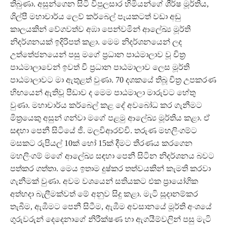
තිබුණා. අසුන්ගෙන සිටි විපුලසාර හිමියන්ගේ ශීර්ෂ මූර්තිය,
ශිල්පී මහාචාර්ය ලෙව් කර්බෙල් පැයකටත් වඩා අඩු
කාලයකින් වේගවත්ව අඹා පෙන්වමින් ආලේඛ්‍ය මූර්ති
නිදර්ශනයක් ඉදිරිපත් කළා. මෙම නිදර්ශනයෙන් ලද
උත්තේජනයෙන් පසු මගේ ප්‍රධාන පාඨමාලාව වූ චිත්‍ර
පාඨමාලාවෙන් ඉවත් වී ප්‍රධාන පාඨමාලාව ලෙස මූර්ති
පාඨමාලාවට මා ඇතුළත් වුණා. 70 දශකයේ තිබූ චිත්‍ර උපකරණ
හිඟයෙන් ඇතිවූ පීඩාව ද මෙම පාඨමාලා මාරුවට හේතු
වුණා. මහාචාර්ය කර්බෙල් කළ දේ අවබෝධ කර ගැනීමට
මිත්‍රයෙකු අසුන් ගන්වා මගේ පළමු ආලේඛ්‍ය මූර්තිය කළා. ඒ
සඳහා පෙනී සිටියේ ජී. මලවිආරච්චි. තරුණ මහලිංගම්ට
මසකට රුපියල් 10ක් හෝ 15ක් දීමට තීරණය කරගෙන
මහලිංගම් මගේ ආලේඛ්‍ය සඳහා පෙනී සිටින නිදර්ශනය බවට
පත්කර ගත්තා. මෙය ඉතාම දුෂ්කර තත්වයකින් කැමති කරවා
ගැනීමක් වුණා. අවම වශයෙන් සතියකට එක ප්‍රායෝගික
අත්හදා බැලීමක්වත් මේ අනුව සිදු කළා. මැටි සූදානම්කර
තැබීම, ඇඹීමට පෙනී සිටීම, ඇඹීම අවසානයේ මූර්ති අංශයේ
ගුරුවරුන් දෙදෙනාගේ නිරීක්ෂණ හා ඇගයීම්වලින් පසු මැටි