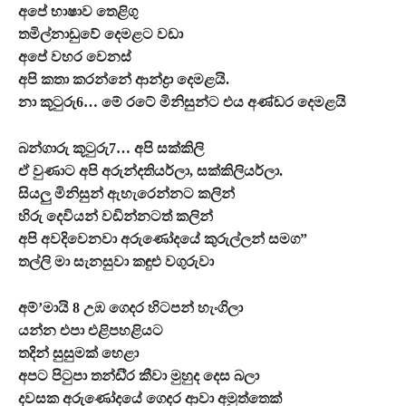
අපේ භාෂාව තෙළිගු
තමිල්නාඩුවේ දෙමළට වඩා
අපේ වහර වෙනස්
අපි කතා කරන්නේ ආන්ද්‍රා දෙමළයි.
නා කූටුරු6… මේ රටේ මිනිසුන්ට එය අණ්ඩර දෙමළයි
බන්ගාරු කූටුරු7… අපි සක්කිලි
ඒ වුණාට අපි අරුන්දතියර්ලා, සක්කිලියර්ලා.
සියලු මිනිසුන් ඇහැරෙන්නට කලින්
හිරු දෙවියන් වඩින්නටත් කලින්
අපි අවදිවෙනවා අරුණෝදයේ කුරුල්ලන් සමග”
තල්ලි මා සැනසුවා කඳුළු වගුරුවා
අම්’මායි 8 උඹ ගෙදර හිටපන් හැංගිලා
යන්න එපා එළිපහළියට
තදින් සුසුමක් හෙළා
අපට පිටුපා තන්ඩි්‍ර කීවා මුහුද දෙස බලා
දවසක අරුණෝදයේ ගෙදර ආවා අමුත්තෙක්