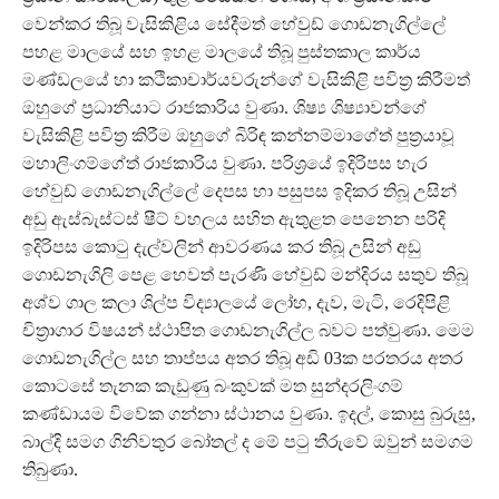
වෙන්කර තිබූ වැසිකිළිය සේදීමත් හේවුඩ් ගොඩනැගිල්ලේ
පහළ මාලයේ සහ ඉහළ මාලයේ තිබූ පුස්තකාල කාර්ය
මණ්ඩලයේ හා කථිකාචාර්යවරුන්ගේ වැසිකිළි පවිත්‍ර කිරීමත්
ඔහුගේ ප්‍රධානියාට රාජකාරිය වුණා. ශිෂ්‍ය ශිෂ්‍යාවන්ගේ
වැසිකිළි පවිත්‍ර කිරීම ඔහුගේ බිරිඳ කන්නම්මාගේත් පුත්‍රයාවූ
මහාලිංගම්ගේත් රාජකාරිය වුණා. පරිශ්‍රයේ ඉදිරිපස හැර
හේවුඩ් ගොඩනැගිල්ලේ දෙපස හා පසුපස ඉදිකර තිබූ උසින්
අඩු ඇස්බැස්ටස් ෂීට් වහලය සහිත ඇතුළත පෙනෙන පරිදි
ඉදිරිපස කොටු දැල්වලින් ආවරණය කර තිබූ උසින් අඩු
ගොඩනැගිලි පෙළ හෙවත් පැරණි හේවුඩ් මන්දිරය සතුව තිබූ
අශ්ව ගාල කලා ශිල්ප විද්‍යාලයේ ලෝහ, දැව, මැටි, රෙදිපිළි
චිත්‍රාගාර විෂයන් ස්ථාපිත ගොඩනැගිල්ල බවට පත්වුණා. මෙම
ගොඩනැගිල්ල සහ තාප්පය අතර තිබූ අඩි 03ක පරතරය අතර
කොටසේ තැනක කැඩුණු බංකුවක් මත සුන්දරලිංගම්
කණ්ඩායම විවේක ගන්නා ස්ථානය වුණා. ඉදල්, කොසු බුරුසු,
බාල්දි සමග ගිනිවතුර බෝතල් ද මේ පටු තීරුවේ ඔවුන් සමගම
තිබුණා.