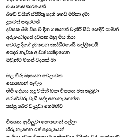
එයා කාසකාරයෙක්
බීවේ වයින් ස්පිරීතු දෙහි ගෙඩි මිරිකා දමා
දුකටත් සතුටටත්
දවසක බීම විස වී දින ගණනක් වැතිරි සිට කෙඳිරි ගාමින්
අරුණෝදයේ දවසක ඔහු මිය ගියා
වෙරළ දිගේ දුවගෙන තන්ඩි්‍රගෙයි තල්ලිගෙයි
ගෙදර නැවත ආවත් හතිදාගෙන
ඔවුන්ට මහත් වදයක් මා
මළ හිරු බැසයන වෙලාවක
සොහොන් පල්ලා
හිමි දේහය සුදු වතින් ඔතා චිතකය මත තැබුවා
පරයර්වරු වැඩි සද්ද නොනැගෙන්න
තප්පු බෙර වැයුවා හෙමිහිට
චිතකය ඇවිලුවා සොහොන් පල්ලා
හිරු නැගෙන රත් පැහැයෙන්