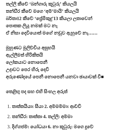
තල්ලි කීවේ ‘බන්ගාරු කූටුරු’ කියලයි
තන්ඩි්‍ර කීවේ මගෙ ‘අම්’මායි’ කියලයි
බර්තා12 කීවේ ‘ප්‍රේමිකුදු’13 කියලා ලතාවෙන්
පොතක ලියූ නමක් මට නෑ
ඒ නිසා දෙවියොත් මගේ නඩුව ඇහුවේ නෑ……
මුහුණට මුලිච්චිය අසුභයි
ඇල්ලීමත් හිරිකිතයි
ලෝකයාට නොපෙනී
උදාවට පෙර හිරු දෙවි
අරුණෝදයේ පෙනී නොපෙනී යනවා ඡායාවක් වී■
තෙළිඟු පද සහ එහි සිංහල අරුත්
තාත්තයියා: සීයා 2. අම්මම්මා: ආච්චි
තන්ඩි්‍ර: තාත්තා 4. තල්ලි: අම්මා
දිග්ගජම්: යෝධයා 6. නා කූටුරු: මගෙ දුවේ