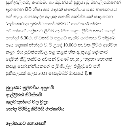
සුන්දරලිංගම්, තංගම්මා හා ඔවුන්ගේ පුත්‍රයා වූ මහාලිංගම්ගෙන්
දැනගෙන සිටි නිසා මේ දෙකේ සම්බන්ධය මාව කම්පනයට
පත් කළා. එවෙලේම ලොකු කෝපි කෝප්පයක් සාදාගෙන
‘අල්බොරාදා ප්‍රබන්ධයෙන් ඔබ්බට’ ගවේෂණාත්මක
පර්යේෂණ පත්‍රිකාව ලිවීම ආරම්භ කළා. ලිවීම නතර කළේ
පාන්දර 6.30ට. ඒ වනවිට පපුවේ ගැස්ම සාමාන්‍ය වී තිබුණා.
පැය දෙකක් නින්දට වැටී උදේ 10.00ට නැවත ලිවීම ආරම්භ
කළා. එය පුවත්පත්වල පළ කළත් හිත ඇතුළේ දෝංකාර
දෙමින් තිබූ තත්වය අවසන් වුණේ නැහැ. ‘හඳුනා නොගත්
කසළ සෝදන්නියකගේ පැමිණිල්ල’ එළිදුටුවේ එහි
ප්‍රතිඵලයක් ලෙස 2021 දෙසැම්බර් මාසයේ දී. ■
මුහුණට මුලිච්චිය අසුභයි
ඇල්ලීමත් හිරිකිතයි
කුලවතුන්ගේ මල මූත්‍රා
සෝදා පිරිසිදු කිරීමයි රාජකාරිය
ලෝකයාට නොපෙනී