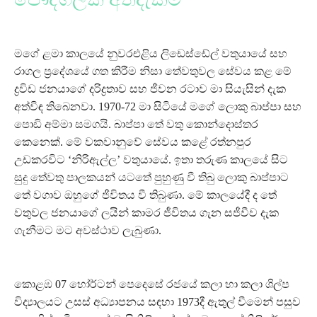
මගේ ළමා කාලයේ නුවරඑළිය ලිඩෙස්ඩේල් වතුයායේ සහ
රාගල ප්‍රදේශයේ ගත කිරීම නිසා තේවතුවල සේවය කළ මේ
ද්‍රවිඩ ජනයාගේ දරිද්‍රතාව සහ ජීවන රටාව මා සියැසින් දැක
අත්විඳ තිබෙනවා. 1970-72 මා සිටියේ මගේ ලොකු බාප්පා සහ
පොඩි අම්මා සමගයි. බාප්පා තේ වතු කොන්දොස්තර
කෙනෙක්. මේ වකවානුවේ සේවය කළේ රත්නපුර
උඩකරවිට ‘නිරිඇල්ල’ වතුයායේ. ඉතා තරුණ කාලයේ සිට
සුදු තේවතු පාලකයන් යටතේ පුහුණු වී තිබු ලොකු බාප්පාට
තේ වගාව ඔහුගේ ජීවිතය වී තිබුණා. මේ කාලයේදී ද තේ
වතුවල ජනයාගේ ලයින් කාමර ජීවිතය ගැන සජීවීව දැක
ගැනීමට මට අවස්ථාව ලැබුණා.
කොළඹ 07 හෝර්ටන් පෙදෙසේ රජයේ කලා හා කලා ශිල්ප
විද්‍යාලයට උසස් අධ්‍යාපනය සඳහා 1973දී ඇතුල් වීමෙන් පසුව