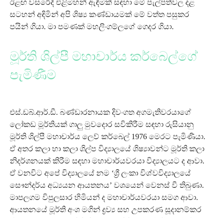
ඊළඟ වසරේදී එළිමහන් ඇඳීමක් සඳහා මේ පැල්පත්වල දළ
සටහන් අඳිමින් අපි ශිෂ්‍ය කණ්ඩායමක් මේ වත්ත පසුකර
පයින් ගියා. මා පමණක් මහලිංගම්ලගේ ගෙදර ගියා.
මූර්ති ශිල්පී මහාචාර්ය කර්බෙල්ගේ
පැමිණීම
එස්.ඩබ්.ආර්.ඩී. බණ්ඩාරනායක දිවංගත අගමැතිවරයාගේ
ලෝකඩ මූර්තියක් ගාලු මුවදොර සවිකිරීම සඳහා රුසියානු
මූර්ති ශිල්පී මහාචාර්ය ලෙව් කර්බෙල් 1976 මෙරට පැමිණියා.
ඒ අතර කලා හා කලා ශිල්ප විද්‍යාලයේ ශිෂ්‍යාවන්ට මූර්ති කලා
නිදර්ශනයක් කිරීම සඳහා මහාචාර්යවරයා විද්‍යාලයට ද ආවා.
ඒ වනවිට අපේ විද්‍යාලයේ නම ‘ශ්‍රී ලංකා විශ්වවිද්‍යාලයේ
සෞන්දර්ය අධ්‍යයන ආයතනය’ වශයෙන් වෙනස් වී තිබුණා.
මාපලගම විපුලසාර හිමියන් ද මහාචාර්යවරයා සමග ආවා.
ආයතනයේ මූර්ති අංශ මගින් ද්‍රව්‍ය සහ උපකරණ සූදානම්කර