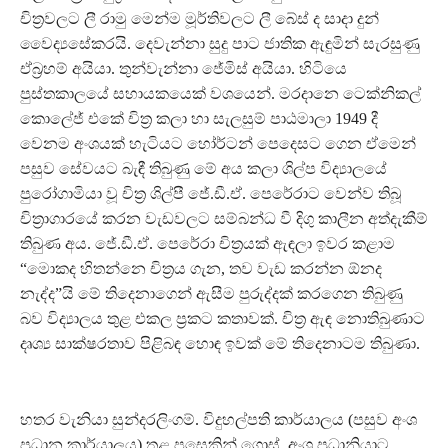
චිත්‍රවලට ලී රාමු මෙන්ම මූර්තිවලට ලී බේස් ද සාදා දුන්
වෛද්‍යසේකරයි. දෙවැන්නා සුදු පාට ජාතික ඇඳුමින් සැරසුණු
ඒබ්‍රහම් අයියා. තුන්වැන්නා ජේමිස් අයියා. හිටියෙ
පුස්තකාලයේ සහායකයෙක් වශයෙන්. මරදානෙ ටෙක්නිකල්
කොලේජ් එකේ චිත්‍ර කලා හා සැලසුම් පාඨමාලා 1949 දී
වෙනම අංශයක් හැටියට හෝර්ටන් පෙදෙසට ගෙන ඒමෙන්
පසුව සේවයට බැඳී තිබුණු මේ අය කලා ශිල්ප විද්‍යාලයේ
පුරෝගාමියා වූ චිත්‍ර ශිල්පී ජේ.ඩී.ඒ. පෙරේරාට වෙන්ව තිබූ
චිත්‍රාගාරයේ කරන වැඩවලට සම්බන්ධ වී දිගු කාලීන අත්දැකීම්
තිබුණ අය. ජේ.ඩී.ඒ. පෙරේරා චිත්‍රයක් ඇඳලා ඉවර කළාම
“මොකද හිතන්නෙ චිත්‍රය ගැන, තව වැඩ කරන්න ඕනද
නැද්ද”යි මේ තිදෙනාගෙන් ඇසීම පුරුද්දක් කරගෙන තිබුණු
බව විද්‍යාලය තුළ එකල ප්‍රකට කතාවක්. චිත්‍ර ඇඳ නොතිබුණාට
දෘශ්‍ය සාක්ෂරතාව පිළිබඳ හොඳ ඉවක් මේ තිදෙනාටම තිබුණා.
හතර වැනියා සුන්දරලිංගම්. විදුහල්පති කාර්යාලය (පසුව අංශ
ප්‍රධාන කාර්යාලය) තුළ පසෙකින් ගොස්, අංශ ප්‍රධානියාට