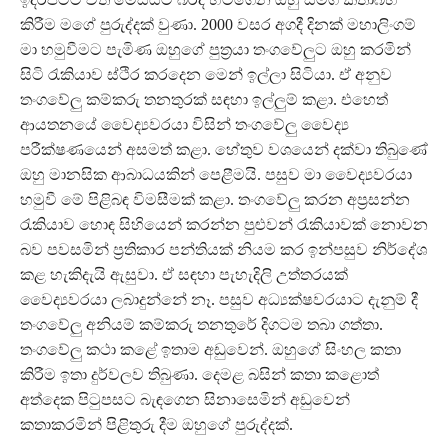
කිරීම මගේ පුරුද්දක් වුණා. 2000 වසර අගදී දිනක් මහාලිංගම්
මා හමුවීමට පැමිණ ඔහුගේ පුත්‍රයා තංගවේලුට ඔහු කරමින්
සිටි රැකියාව ස්ථිර කරදෙන මෙන් ඉල්ලා සිටියා. ඒ අනුව
තංගවේලු කම්කරු තනතුරක් සඳහා ඉල්ලුම් කළා. එහෙත්
ආයතනයේ වෛද්‍යවරයා විසින් තංගවේලු වෛද්‍ය
පරීක්ෂණයෙන් අසමත් කළා. හේතුව වශයෙන් දක්වා තිබුණේ
ඔහු මානසික ආබාධයකින් පෙළීමයි. පසුව මා වෛද්‍යවරයා
හමුවී මේ පිළිබඳ විමසීමක් කළා. තංගවේලු කරන අප්‍රසන්න
රැකියාව හොඳ සිහියෙන් කරන්න පුළුවන් රැකියාවක් නොවන
බව පවසමින් ප්‍රතිකාර පන්තියක් නියම කර ඉන්පසුව නිර්දේශ
කළ හැකිදැයි ඇසුවා. ඒ සඳහා පැහැදිලි උත්තරයක්
වෛද්‍යවරයා ලබාදුන්නේ නෑ. පසුව අධ්‍යක්ෂවරයාට දැනුම් දී
තංගවේලු අනියම් කම්කරු තනතුරේ දිගටම තබා ගත්තා.
තංගවේලු කථා කළේ ඉතාම අඩුවෙන්. ඔහුගේ සිංහල කතා
කිරීම ඉතා දුර්වලව තිබුණා. දෙමළ බසින් කතා කළොත්
අත්දෙක පිටුපසට බැඳගෙන සිනාසෙමින් අඩුවෙන්
කතාකරමින් පිළිතුරු දීම ඔහුගේ පුරුද්දක්.