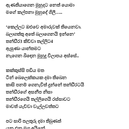
ඇණතියාගෙන මුහුදට නෙත් යොමා
මගේ කල්පනා මුහුදේ ගිලී…..
‘කෙල්ලට ඔළුවෙ අමාරුවක් තියෙනවා.
බලාගත්තු අතේ බලාගෙනයි ඉන්නෙ’
තන්ඩි්‍ර3 කිව්වා තල්ලිට4
ඇසුණා යාන්තමට
නැගෙන බිඳෙන මුහුදු විලාපය අස්සේ..
කක්කුස්සි පඩිය මත
ටින් බෙලෙක්කයක දමා තිබෙන
කාසි පනම් ගෙනැවිත් දුන්නේ තන්ඩි්‍රටයි
තන්ඩි්‍රගේ අසනීප නිසා
තන්ඩි්‍රගෙයි තල්ලිගෙයි රස්සාවට
මාවත් යැව්වා වැල්ලවත්තට
පට සාරි පලතුරු දමා තිබුණත්
යන එන මග අයිනේ