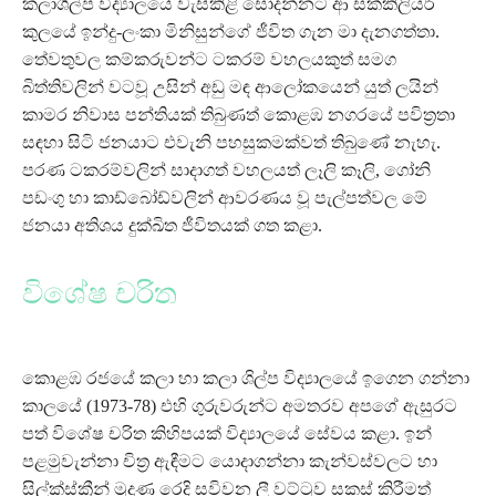
කලාශිල්ප විද්‍යාලයේ වැසිකිළි සෝදන්නට ආ සක්කිලියර්
කුලයේ ඉන්දු-ලංකා මිනිසුන්ගේ ජීවිත ගැන මා දැනගත්තා.
තේවතුවල කම්කරුවන්ට ටකරම් වහලයකුත් සමග
බිත්තිවලින් වටවූ උසින් අඩු මඳ ආලෝකයෙන් යුත් ලයින්
කාමර නිවාස පන්තියක් තිබුණත් කොළඹ නගරයේ පවිත්‍රතා
සඳහා සිටි ජනයාට එවැනි පහසුකමක්වත් තිබුණේ නැහැ.
පරණ ටකරම්වලින් සාදාගත් වහලයත් ලෑලි කෑලි, ගෝනි
පඩංගු හා කාඩ්බෝඩ්වලින් ආවරණය වූ පැල්පත්වල මේ
ජනයා අතිශය දුක්ඛිත ජීවිතයක් ගත කළා.
විශේෂ චරිත
කොළඹ රජයේ කලා හා කලා ශිල්ප විද්‍යාලයේ ඉගෙන ගන්නා
කාලයේ (1973-78) එහි ගුරුවරුන්ට අමතරව අපගේ ඇසුරට
පත් විශේෂ චරිත කිහිපයක් විද්‍යාලයේ සේවය කළා. ඉන්
පළමුවැන්නා චිත්‍ර ඇඳීමට යොදාගන්නා කැන්වස්වලට හා
සිල්ක්ස්ක්‍රීන් මුද්‍රණ රෙදි සවිවන ලී වට්ටුව සකස් කිරීමත්