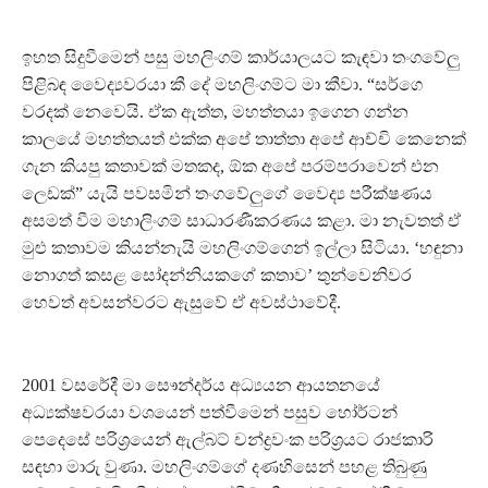
ඉහත සිදුවීමෙන් පසු මහලිංගම් කාර්යාලයට කැඳවා තංගවේලු
පිළිබඳ වෛද්‍යවරයා කී දේ මහලිංගම්ට මා කීවා. “සර්ගෙ
වරදක් නෙවෙයි. ඒක ඇත්ත, මහත්තයා ඉගෙන ගන්න
කාලයේ මහත්තයත් එක්ක අපේ තාත්තා අපේ ආච්චි කෙනෙක්
ගැන කියපු කතාවක් මතකද, ඕක අපේ පරම්පරාවෙන් එන
ලෙඩක්” යැයි පවසමින් තංගවේලුගේ වෛද්‍ය පරීක්ෂණය
අසමත් වීම මහාලිංගම් සාධාරණීකරණය කළා. මා නැවතත් ඒ
මුළු කතාවම කියන්නැයි මහලිංගම්ගෙන් ඉල්ලා සිටියා. ‘හඳුනා
නොගත් කසළ සෝදන්නියකගේ කතාව’ තුන්වෙනිවර
හෙවත් අවසන්වරට ඇසුවේ ඒ අවස්ථාවේදී.
2001 වසරේදී මා සෞන්දර්ය අධ්‍යයන ආයතනයේ
අධ්‍යක්ෂවරයා වශයෙන් පත්වීමෙන් පසුව හෝර්ටන්
පෙදෙසේ පරිශ්‍රයෙන් ඇල්බට් චන්ද්‍රවංක පරිශ්‍රයට රාජකාරි
සඳහා මාරු වුණා. මහලිංගම්ගේ දණහිසෙන් පහළ තිබුණු