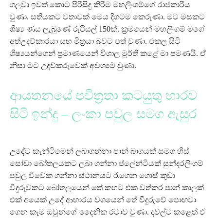
ගලවා ඉවත් කොට පිරිසිදු කිරීම මහලිංගම්ගේ රාජකාරිය
වුණා. සතියකට වතාවක් මෙය දිගටම කෙරුණා. මට මසකට
ශිෂ්‍ය ණය ලැබුණේ රුපියල් 150ක්. ක්‍රමයෙන් මහලිංගම් මගේ
අත්උදව්කාරයා සහ මිත්‍රයා බවට පත් වුණා. එකල සිටි
ශිෂ්‍යයන්ගෙන් ප්‍රමාණයෙන් විශාල මූර්ති කළේ මා පමණයි. ඒ
නිසා මට උදව්කරුවෙක් අවශ්‍යම වුණා.
ආයතනයේ පවිත්‍රතා කටයුතු භාරව
සිටි ඉන්දු – ලංකා පවුල සමග ඇසුර
උදේට කැන්ටිමෙන් ලබාගන්නා පාන් බාගයක් සමග හිස්
සෝඩා බෝතලයකට ලබා ගන්නා ප්ලේන්ටියක් සුන්දරලිංගම්
පවුල විවේක ගන්නා ස්ථානයට රැගෙන ගොස් කුඩා
වීදුරුවකට බෝතලයෙන් තේ කහට එක වත්කර පාන් කාලක්
එක් අයෙක් උදේ ආහාරය වශයෙන් තේ වීදුරුවේ පොඟවා
ගෙන කෑම ඔවුන්ගේ දෛනික රටාව වුණා. දවල්ට කළෙත් ඒ