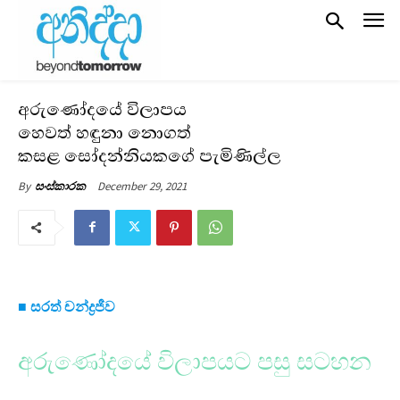
අරුණෝදයේ විලාපය
හෙවත් හඳුනා නොගත්
කසළ සෝදන්නියකගේ පැමිණිල්ල
December 29, 2021
By
සංස්කාරක
■ සරත් චන්ද්‍රජීව
අරුණෝදයේ විලාපයට පසු සටහන