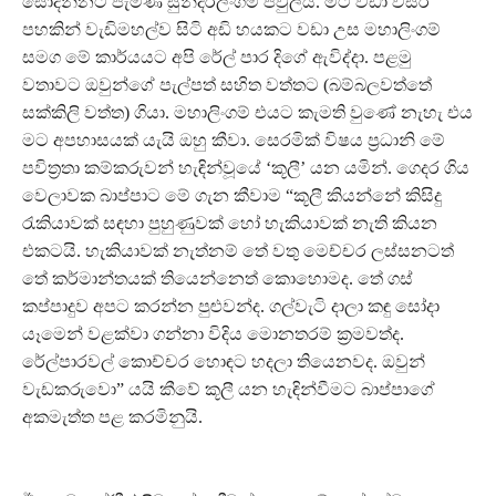
සෝදන්නට පැමිණි සුන්දරලිංගම් පවුලයි. මට වඩා වසර
පහකින් වැඩිමහල්ව සිටි අඩි හයකට වඩා උස මහාලිංගම්
සමග මේ කාර්යයට අපි රේල් පාර දිගේ ඇවිද්දා. පළමු
වතාවට ඔවුන්ගේ පැල්පත් සහිත වත්තට (බම්බලවත්තේ
සක්කිලි වත්ත) ගියා. මහාලිංගම් එයට කැමති වුණේ නැහැ එය
මට අපහාසයක් යැයි ඔහු කීවා. සෙරමික් විෂය ප්‍රධානි මේ
පවිත්‍රතා කම්කරුවන් හැඳින්වූයේ ‘කූලී’ යන යමින්. ගෙදර ගිය
වෙලාවක බාප්පාට මේ ගැන කීවාම “කූලී කියන්නේ කිසිදු
රැකියාවක් සඳහා පුහුණුවක් හෝ හැකියාවක් නැති කියන
එකටයි. හැකියාවක් නැත්නම් තේ වතු මෙච්චර ලස්සනටත්
තේ කර්මාන්තයක් තියෙන්නෙත් කොහොමද. තේ ගස්
කප්පාදුව අපට කරන්න පුළුවන්ද. ගල්වැටි දාලා කඳු සෝදා
යෑමෙන් වළක්වා ගන්නා විදිය මොනතරම් ක්‍රමවත්ද.
රේල්පාරවල් කොච්චර හොඳට හදලා තියෙනවද. ඔවුන්
වැඩකරුවො” යයි කීවේ කූලී යන හැඳින්වීමට බාප්පාගේ
අකමැත්ත පළ කරමිනුයි.