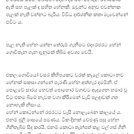
ඇති සහ පැලක් ද සහිත හේනකි. ඔවුන්ට අනුව එවන්නක
පැලක් නැති වන්නට බැරිය. විවිධ දාර්ශනික කතා මැවෙන්නේ
එවිට ය.
පැල නැති හේන යන්න තේරුම් ගැනීමට එදා රජරට හේන්
ගොවිතැන ගැන දැනුමක් තිබීම අවශ්‍ය වෙයි.
එකල ගොවියෝ වසර කිහිපයකට වරක් කැලේ කොටා නව
හේනක් සකසා ගන්නේ පැරණි හේන අත්හැර දමමිනි. ඒ
පොළවේ සාරය හෙවත් පොහොර වගාවට ඇදගෙන හමාර වූ
විට එකම බිමේ නැවත වගා කිරීමෙන් වැඩි පලදාවක් ගත
නොහැකි නිසා ය.
හේන් කොටන්නේ රජරටට වැසි නොලැබෙන කාලයේ ය.
එනම් ජුලි මාසයේ පමණය. ටික දිනක් වේළුණු පසු හේන
ගිනිතැබීම සිදු කරයි. එනම් කොටා තැන්පත් කළ වල් ගස් ගිනි