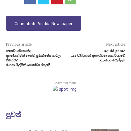
Countribute Anidda Newspaper
Previous article
Next article
කතාව මොකක්ද
squid game
අහන්නේවත් නැතිව ප්‍රතික්ෂේප කරලා
ෆැන්ටසියෙන් ඇහැරවන කොරියාවේ
තියෙනවා
දැල්ලො සෙල්ලම
රංගන ශිල්පිනී යශෝධා රසඳුනී
- Advertisement -
පුවත්