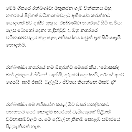
මෙම ගීතයේ රන්බණ්ඩා මතුකරන ගැමි චින්තනය ඔහු
නගරයේ පිළිගත් වටිනාකම්වලට අභියෝග කරන්නට
යොදාගත් බව ද කිව යුතු ය. රන්බණ්ඩා නගරයේ සිටි ගැමියා
ලෙස බොහෝ දෙනා හැඳින්වුව ද, ඔහු නගරයේ
වටිනාකම්වලට කළ සැබෑ අභියෝගය ඔවුන් දැනසිටියාදැයි
නොදනිමි.
රන්බණ්ඩා නගරයේ තම මිතුරන්ට මෙසේ කීය. ‘මොකක්ද
බන් උඹලගේ ජීවිතේ. ගෑනියි, දරුවෝ දෙන්නයි, පර්චස් අටේ
ගෙයයි, කාර් එකයි, බල්ලයි,- ජීවිතය කියන්නේ ඕකට ද?’
රන්බණ්ඩා මේ අභියෝග කළේ මීට වසර හතළිහකට
පනහකට පෙර කොළඹ නගරයේ වැසියකුගේ පිළිගත්
වටිනාකම්වලට ය. මේ දේවල් නැතිනම් කොළඹ සමාජයේ
පිළිගැනීමක් නැත.