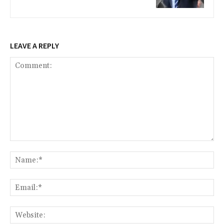
LEAVE A REPLY
Comment:
Na
Ema
Web