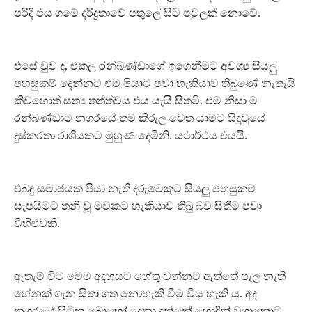
පරිදි එය ගමේ දරිද්‍රතාවේ පතුලේ සිටි පවුලක් නොවේ.
එසේ වුව ද, එකල රන්බණ්ඩාගේ ඉගෙනීමට අවශ්‍ය සියලු
පහසුකම් දෙන්නට එම පියාට පවා හැකියාව තිබුණේ නැතැයි
කිවහොත් සත්‍ය තත්ත්වය එය යැයි සිතමි. එම නිසා ම
රන්බණ්ඩාට නගරයේ තම කිරුල වෙත යාමට සිදුවුයේ
දුෂ්කරතා රාශියකට මුහුණ දෙමිනි. යථාර්ථය එයයි.
එබඳු සමාජයක පියා නැති දරුවෙකුට සියලු පහසුකම්
සැපයිමට තනි වූ මවකට හැකියාව තිබු බව සිතීම පවා
විහිළුවකි.
ඇතැම් විට මෙම අදහසට හේතු වන්නට ඇත්තේ පැල නැති
හේනක් ගැන සිතා ගත නොහැකි වීම විය හැකි ය. අද
නගරයේ සිටින බොහෝ දෙනා දන්නේ හොඳින් වගාකොට