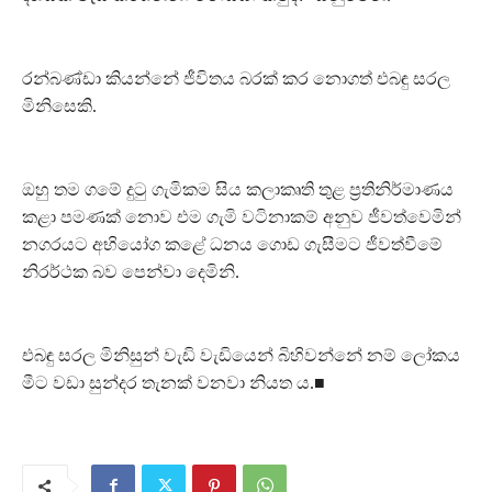
රන්බණ්ඩා කියන්නේ ජීවිතය බරක් කර නොගත් එබඳු සරල
මිනිසෙකි.
ඔහු තම ගමේ දුටු ගැමිකම සිය කලාකෘති තුළ ප්‍රතිනිර්මාණය
කළා පමණක් නොව එම ගැමි වටිනාකම් අනුව ජීවත්වෙමින්
නගරයට අභියෝග කළේ ධනය ගොඩ ගැසීමට ජීවත්වීමේ
නිරර්ථක බව පෙන්වා දෙමිනි.
එබඳු සරල මිනිසුන් වැඩි වැඩියෙන් බිහිවන්නේ නම් ලෝකය
මීට වඩා සුන්දර තැනක් වනවා නියත ය.■