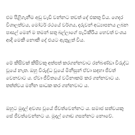
එම පිළිගැනීම අඩු වැඩි වන්නට තවත් දේ එකතු විය. ගෙදර
විශාලත්වය, මෝටර් රථයේ වර්ගය, දරුවන් අධ්‍යාපනය ලබන
පාසල් මෙන් ම තමන් සතු බල්ලාගේ පැටිකිරිය හෙවත් වංශය
ආදි මෙකී නොකී දේ එයට ඇතුළත් විය.
මේ කිසිවක් කිසිවකු අත්පත් කරගන්නවාට රන්බණ්ඩා විරුද්ධ
වූයේ නැත. ඔහු විරුද්ධ වූයේ මිනිසුන් ඒවා සඳහා ජීවත්
වෙනවාට ය. ඒවා ජීවිතයේ වටිනාකම් කර ගන්නවාට ය.
තත්ත්වය මනින සාධක කර ගන්නවාට ය.
ඔහුට මුදල් අවශ්‍ය වූයේ ජීවත්වෙන්නට ය. සමාජ සත්වයකු
සේ ජීවත්වෙන්නට ය. මුදල් ගොඩ ගසන්නට නොවේ.