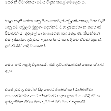
පෙර කී විචාරකයා මෙය විග්‍රහ කළේ මෙලෙස ය.
‘පැල නැති හේන යනු පියා නොමැති පවුලකි අකාල මහා වැසි
යනු එම පවුලට මුහුණ දෙන්නට වන දුෂ්කරතා නැතහොත්
පීඩාවන් ය. තුරුලේ මා හංගාගෙන ඔබ තෙමුණා කියන්නේ
එම දුෂ්කරතා දරුවාට දැනෙන්නට නො දී මව ඒවාට මුහුණ
දුන් බවයි.’ ආදි වශයෙනි.
මෙය නම් අපූරු විග්‍රහයකි. එහි දාර්ශනිකබවක් පෙනෙන්නට
ඇත.
එසේ වුව ද, එමගින් සිදු කොට තිබෙන්නේ රන්බණ්ඩා
සෙනෙවිරත්න අපට කියන්නට හදන ඉතා ම සංවේදී ජීවිත
අත්දැකීමක ජීවය මරා දැමීමක් බව මගේ අදහසයි.