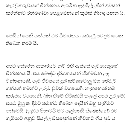
කැරලිකරුවාගේ චින්තනය ආගමික ඇදහිල්ලකින් අවසන්
කරන්නට රන්බණ්ඩා පෙළඹෙන්නේ කුමක් නිසාද යන්න යි.
මෙයින් පෙනී යන්නේ එම විචාරකයා කරුණු පටලවාගෙන
තිබෙන තරම යි.
අපට තේරෙන ආකාරයට නම් එහි ඇත්තේ ගැමියෙකුගේ
චින්තනය යි. එය බෞද්ධ දර්ශනයෙන් හික්මවන ලද
චින්තනයකි. ගැමි ජීවිතයේ දුක් කම්කටොලු ඔහු තේරුම්
ගන්නේ තමන්ට උරුම වූවක් වශයෙනි. නැතහොත් තම
කරුමය වශයෙනි. (ශීත හිමේ හිරිකඩයි කැලේ අපට උරුමේ)
එයට මුහුණ දීමට තමන්ට තිබෙන දෙයින් ඔහු සෑහීමට
පත්වෙයි. (නුඹට පිහාටුයි මට පැල්පතයි තිබෙන්නේ) එම
ගැමියාට අනුව සියල්ල විසඳෙන්නේ නිවනට ගිය දාට ය.