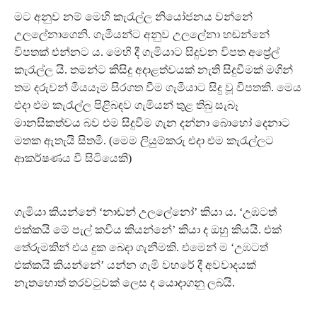
මට අනුව නම් මෙහි කැරැල්ල නියෝජනය වන්නේ
උලලේනාගෙනි. ගැමියන්ට අනුව උලලේනා හඬන්නේ
විපතක් එන්නට ය. මෙහි දී ගැමියාට සිදුවන විපත අප්‍රේල්
කැරැල්ල යි. තමන්ට කිසිදු අදාළත්වයක් නැති සිදුවීමක් මගින්
තම දරුවන් මියයෑම සිරගත වීම ගැමියාට සිදු වූ විපතකි. මෙය
එදා එම කැරැල්ල පිළිබඳව ගැමියන් තුළ තිබු සැබෑ
මානසිකත්වය බව එම සිදුවීම ගැන දන්නා බොහෝ දෙනාට
මතක ඇතැයි සිතමි. (මෙම ලියුම්කරු එදා එම කැරැල්ලට
ආකර්ෂණය වී සිටියෙකි)
ගැමියා කියන්නේ ‘නාඬන් උලලේනෝ’ කියා ය. ‘උඹටත්
එක්කයි මේ පැල් කවිය කියන්නේ’ කියා ද ඔහු කියයි. එක්
තේරුමකින් එය දුක බෙදා ගැනීමකි. එමෙන් ම ‘උඹටත්
එක්කයි කියන්නේ’ යන්න ගැමි වහරේ දී අවවාදයක්
නැතහොත් තරවටුවක් ලෙස ද යොදාගනු ලබයි.