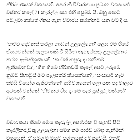
නිර්මාණයක් වශයෙනි. පෙර කී විචාරකයා ප්‍රධාන වශයෙන්
විස්තර කළේ 71 කැරැල්ල සහ එහි පසුබිම යි. ඔහු පොට
පටලවා ගත්තේ ගීතය ගැන විචාරය කරන්නට යන විට දී ය.
‘පාළුව දෙවනත් කරලා නාඩන් උලලේනෝ’ ලෙස එම ගීයේ
කියවෙන්නේ පැලක තනි වී සිටින තැනැත්තකු උලලේනාට
කරන ආමන්ත්‍රණයකි. ‘කාටත් නපුරු දා තනිකම්
ඇතිවෙනවා’, ‘හීත හිමේ හිරිකඩයි කැලේ අපට උරුමේ –
නුඹට පිහාටුයි මට පැල්පතයි තියෙන්නේ’, ‘සංසාරේ හැටි
තමයි වියෝග ඇතිවන්නේ’ ආදි වශයෙන් ගලා යන පද මාලාව
අවසන් වන්නේ ‘නිවනට ගිය දා මේ සැම දුක් දුරු වන්නේ’
වශයෙනි.
විචාරකයා කීවේ මෙය කැරැල්ල අසාර්ථක වී සැඟවී සිටි
කැරලිකරුවකු උලලේනා සමග තම පාළුව බෙදා ගැනීමක්
වශයෙනි. ඒ සමග ම ඔහුට ප්‍රශ්නයක් ද මතුවෙයි. එනම්