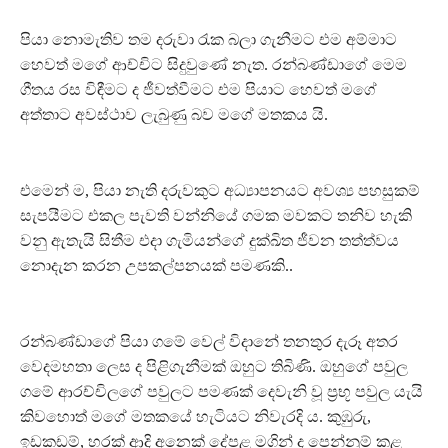
පියා නොමැතිව තම දරුවා රැක බලා ගැනීමට එම අම්මාට
හෙවත් මගේ ආච්චිට සිදුවුණේ නැත. රන්බණ්ඩාගේ මෙම
ගීතය රස විඳීමට ද ජීවත්වීමට එම පියාට හෙවත් මගේ
අත්තාට අවස්ථාව ලැබුණු බව මගේ මතකය යි.
එමෙන් ම, පියා නැති දරුවකුට අධ්‍යාපනයට අවශ්‍ය පහසුකම්
සැපයීමට එකල පැවති වන්නියේ ගමක මවකට තනිව හැකි
වනු ඇතැයි සිතීම එදා ගැමියන්ගේ දුක්ඛිත ජීවන තත්ත්වය
නොදැන කරන උපකල්පනයක් පමණකි..
රන්බණ්ඩාගේ පියා ගමේ වෙල් විදානේ තනතුර දැරූ අතර
වෙදමහතා ලෙස ද පිළිගැනීමක් ඔහුට තිබිණි. ඔහුගේ පවුල
ගමේ ආරච්චිලගේ පවුලට පමණක් දෙවැනි වූ ප්‍රභූ පවුල යැයි
කිවහොත් මගේ මතකයේ හැටියට නිවැරදි ය. කුඹුරු,
ඉඩකඩම්, හරක් ආදි අනෙක් දේපළ මගින් ද පෙන්නුම් කළ