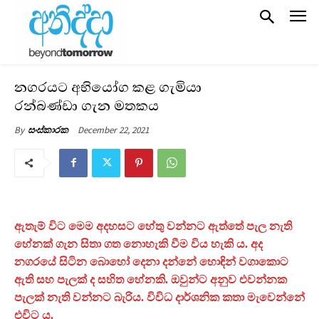
නගරයට අභියෝග කළ ගැමියා
රන්බණ්ඩා ගැන මතකය
December 22, 2021
By
සංස්කාරක
ඇතැම් විට මෙම අදහසට හේතු වන්නට ඇත්තේ පැල නැති
හේනක් ගැන සිතා ගත නොහැකි වීම විය හැකි ය. අද
නගරයේ සිටින බොහෝ දෙනා දන්නේ හොඳින් වගාකොට
ඇති සහ පැලක් ද සහිත හේනකි. ඔවුන්ට අනුව එවන්නක
පැලක් නැති වන්නට බැරිය. විවිධ දාර්ශනික කතා මැවෙන්නේ
එවිට ය.