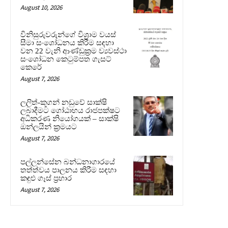
August 10, 2026
විනිසුරුවරුන්ගේ විශ්‍රාම වයස්
සීමා සංශෝධනය කිරීම සඳහා
වන 22 වැනි ආණ්ඩුක්‍රම ව්‍යවස්ථා
සංශෝධන කෙටුම්පත ගැසට්
කෙරේ
August 7, 2026
ලලිත්-කූගන් නඩුවේ සාක්ෂි
ලබාදීමට ගෝඨාභය රාජපක්ෂට
අධිකරණ නියෝගයක් – සාක්ෂි
ඔන්ලයින් ක්‍රමයට
August 7, 2026
පල්ලන්සේන බන්ධනාගාරයේ
තත්ත්වය පාලනය කිරීම සඳහා
කඳුළු ගෑස් ප්‍රහාර
August 7, 2026