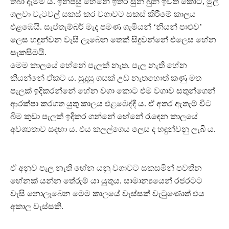
තබා දැමීම යි. ඉන්පසු හේනේ ඉතිරි සුන් බුන් ඉවත් කොට, මුල්
ගලවා වැටවල් සකස් කර වගාවට සකස් කිරීමේ කාලය
එළඹෙයි. සැප්තැම්බර් මැද පමණ ගැමියන් ‘නියන් පාළුව’
ලෙස හඳුන්වන වැසි ලැබෙන තෙක් සිදුවන්නේ එලෙස හේන
සැකසීමයි.
මෙම කාලයේ හේනේ පැලක් නැත. පැල නැති හේන
කියන්නේ ඒකට ය. සුදුසු ගසක් උඩ නැතහොත් කණු මත
පැලක් ඉදිකරන්නේ හේන වගා කොට එම වගාව සතුන්ගෙන්
ආරක්ෂා කරගත යුතු කාලය එළඹෙද්දී ය. ඒ අතර ඇතැම් විට
බිම කුඩා පැලක් ඉදිකර ගන්නේ හේනේ රැඳෙන කාලයේ
අවශ්‍යතාව සඳහා ය. එය කලල්ගෙය ලෙස ද හඳුන්වනු ලැබී ය.
ඒ අනුව පැල නැති හේන යනු වගාවට සකසමින් පවතින
හේනක් යන්න තේරුම් යා යුතුය. සාමාන්‍යයෙන් රජරටට
වැසි නොලැබෙන මෙම කාලයේ වැස්සක් වැටුණොත් එය
අකාල වැස්සකි.