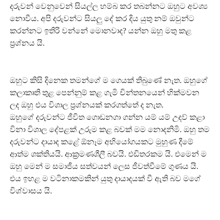
දරුවන් වෙනුවෙන් සියල්ල හම්බ කර තබන්නට ඔහුට අවශ්‍ය
නොවීය. අපි දරුවන්ට සියලු දේ කර දිය යුතු නම් ඔවුන්ට
කරන්නට ඉතිරි වන්නේ මොනවාද? යන්න ඔහු මතු කළ
ප්‍රශ්නය යි.
ඔහුට කිසි දිනෙක තමන්ගේ ම ගෙයක් තිබුණේ නැත. ඔහුගේ
කලාකෘති තුළ පෙන්නුම් කළ ගැමි චින්තනයෙන් හික්මවන
ලද ඔහු එය විශාල ප්‍රශ්නයක් කරගත්තේ ද නැත.
ඔහුගේ දරුවන්ට ජීවිත ගොඩනගා ගන්න යම් යම් උදව් කළා
විනා විශාල දේපළක් උරුම කළ බවක් මම නොදනිමි. ඔහු තම
දරුවන්ට දායාද කළේ ඕනෑම අභියෝගයකට මුහුණ දීමේ
ආත්ම ශක්තියයි. ආක්‍රමණශීලී බවයි. එඩිතරකම යි. එමෙන් ම
ඔහු මෙන් ම සමාජීය සත්වයන් ලෙස ජීවත්වීමේ ගුණය යි.
එය ඉහළ ම වටිනාකමකින් යුතු දායාදයක් වී ඇති බව මගේ
විශ්වාසය යි.