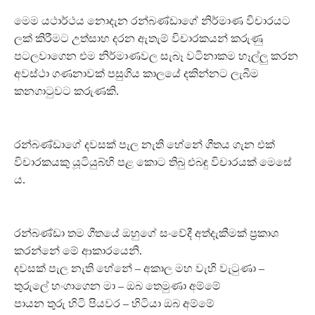
මෙම යථාර්ථය නොදැන රන්බණ්ඩාගේ නිර්මාණ විචාරයට
ලක් කිරීමට උත්සාහ දරන ඇතැම් විචාරකයන් කරුණු
පටලවාගෙන එම නිර්මාණවල සැබෑ වටිනාකම හෑල්ලු කරන
අවස්ථා ගණනාවක් පසුගිය කාලයේ දකින්නට ලැබීම
කනගාටුවට කරුණකි.
රන්බණ්ඩාගේ දවසක් පැල නැති හේනේ ගීතය ගැන එක්
විචාරකයකු යූටියුබ්හි පළ කොට තිබු එබඳු විචාරයක් මෙසේ
ය.
රන්බණ්ඩා තම ගීතයේ ඔහුගේ සංවේදී අත්දැකීමක් ප්‍රකාශ
කරන්නේ මේ ආකාරයෙනි.
දවසක් පැල නැති හේනේ – අකාල මහ වැහි වැටුණා –
තුරුලේ හංගාගෙන මා – ඔබ තෙමුණා අම්මේ
පායන තුරු හිටි පියවර – හිටියා ඔබ අම්මේ