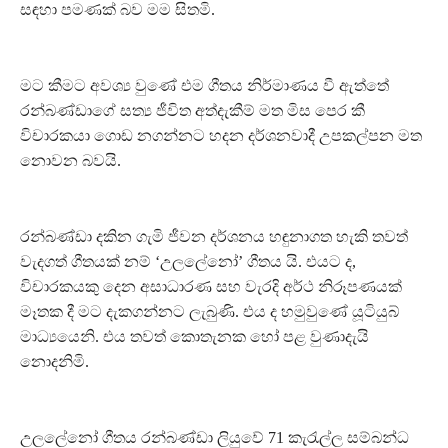
සඳහා පමණක් බව මම සිතමි.
මට කීමට අවශ්‍ය වුණේ එම ගීතය නිර්මාණය වී ඇත්තේ
රන්බණ්ඩාගේ සත්‍ය ජීවිත අත්දැකීම් මත මිස පෙර කී
විචාරකයා ගොඩ නගන්නට හදන දර්ශනවාදී උපකල්පන මත
නොවන බවයි.
රන්බණ්ඩා දකින ගැමි ජීවන දර්ශනය හඳුනාගත හැකි තවත්
වැදගත් ගීතයක් නම් ‘උලලේනෝ’ ගීතය යි. එයට ද,
විචාරකයකු දෙන අසාධාරණ සහ වැරදි අර්ථ නිරූපණයක්
මෑතක දී මට දැකගන්නට ලැබුණි. එය ද හමුවුණේ යූටියුබ්
මාධ්‍යයෙනි. එය තවත් කොතැනක හෝ පළ වුණාදැයි
නොදනිමි.
උලලේනෝ ගීතය රන්බණ්ඩා ලියුවේ 71 කැරැල්ල සම්බන්ධ