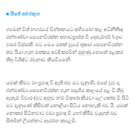
■ සීජේ අමරතුංග
ගමෙන් විත් නගරයේ චින්තනයට අභියෝග කළ අධිනීතිඥ
රන්බණ්ඩා සෙනෙවිරත්න අභාවප්‍රාප්ත වී දෙසැම්බර් 5 දාට
වසර විස්සකි. මට මෙය මතක් වූයේ තුෂාර සෙනෙවිරත්න
තම පියා ගැන මතකය අවදි කරමින් මුහුණු පොතේ පළකර
තිබු විශිෂ්ට රචනාව කියවීමෙනි.
යමක් කීමට මා ප්‍රමාද වී ඇති බව මට දැනුණි. එසේ වුව ද,
රන්බණ්ඩා සෙනෙවිරත්න ගැන පසුගිය කාලයේ පළ වී තිබු
ඇතැම් විචාර (මට අනුව නම් විකාර) කියවා ලේ කෝප වී සිටි
මට දැනුණේ කිසිවක් නොලියා සිටිය නොහැකි බව යි. යමක්
නොකර සිටිනවාට වඩා ප්‍රමාද වී හෝ කිරීම වැදගත් බව
සිතමින් ලියන්නට ආරම්භ කළෙමි.