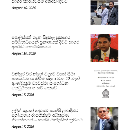
සාගර කාරියවසම් අත්අඩංගුවට
August 10, 2026
පොලිස්පති ගැන සිදුකළ ප්‍රකාශය
සම්බන්ධයෙන් ප්‍රකාශයක් දීමට සාගර
අපරාධ කොට්ඨාසයට
August 10, 2026
විනිසුරුවරුන්ගේ විශ්‍රාම වයස් සීමා
සංශෝධනය කිරීම සඳහා වන 22 වැනි
ආණ්ඩුක්‍රම ව්‍යවස්ථා සංශෝධන
කෙටුම්පත ගැසට් කෙරේ
August 7, 2026
ලලිත්-කූගන් නඩුවේ සාක්ෂි ලබාදීමට
ගෝඨාභය රාජපක්ෂට අධිකරණ
නියෝගයක් – සාක්ෂි ඔන්ලයින් ක්‍රමයට
August 7, 2026