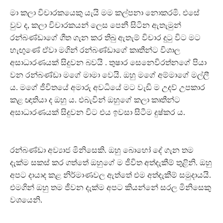
මා කලා විචාරකයෙකු යැයි මම කල්පනා නොකරමි. එසේ
වුව ද, කලා විචාරකයන් ලෙස පෙනී සිටින ඇතැමුන්
රන්බණ්ඩාගේ ගීත ගැන කර තිබු ඇතැම් විචාර දුටු විට මට
හැඟුණේ ඒවා මගින් රන්බණ්ඩාගේ කෘතීන්ට විශාල
අසාධාරණයක් සිදුවන බවයි . තුෂාර සෙනෙවිරත්නගේ පියා
වන රන්බණ්ඩා මගේ මාමා වෙයි. ඔහු මගේ අම්මාගේ මල්ලී
ය. මගේ ජීවිතයේ අමාරු අවධියේ මට වැඩි ම උදව් උපකාර
කළ ඥාතියා ද ඔහු ය. එබැවින් ඔහුගේ කලා කෘතීන්ට
අසාධාරණයක් සිදුවන විට එය ඉවසා සිටීම දුෂ්කර ය.
රන්බණ්ඩා අව්‍යාජ මිනිසෙකි. ඔහු බොහෝ දේ ගැන තම
දැක්ම සකස් කර ගත්තේ ඔහුගේ ම ජීවිත අත්දැකීම් තුළිනි. ඔහු
අපට දායාද කළ නිර්මාණවල ඇත්තේ එම අත්දැකීම් සමුදායයි.
එමගින් ඔහු තම ජීවන දැක්ම අපට කියන්නේ සරල මිනිසෙකු
වශයෙනි.