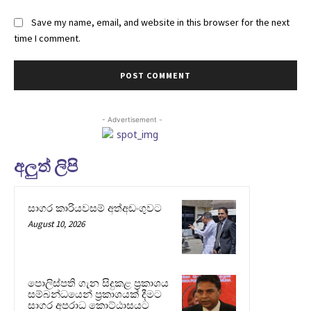
Save my name, email, and website in this browser for the next
time I comment.
- Advertisement -
අලුත් ලිපි
සාගර කාරියවසම් අත්අඩංගුවට
August 10, 2026
පොලිස්පති ගැන සිදුකළ ප්‍රකාශය
සම්බන්ධයෙන් ප්‍රකාශයක් දීමට
සාගර අපරාධ කොට්ඨාසයට