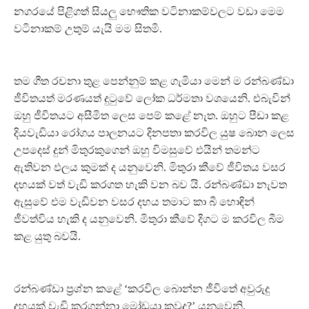
නගරයේ පිළිගත් සියලු භෞතික වටිනාකම්වලට වඩා මෙම
වටිනාකම් උතුම් යැයි මම සිතමි.
තම ගීත රචනා තුළ පෙන්නුම් කළ ගැමියා මෙන් ම රන්බණ්ඩා
ජීවිතයත් මරණයත් දුටුවේ ලෝක ධර්මතා වශයෙනි. එබැවින්
ඔහු ජීවිතයට අසීමිත ලෙස පෙම් කළේ නැත. ඔහුට පීඩා කළ
දියවැඩියා රෝගය පාලනයට දිනපතා කරවිල යුෂ බොන ලෙස
උපදෙස් දුන් මිතුරකුගෙන් ඔහු විමසුවේ එයින් තමන්ට
ඇතිවන ඵලය කුමක් ද යනුවෙනි. මිතුරා කීවේ ජීවිතය වසර
දහයක් වත් වැඩි කරගත හැකි වන බව යි. රන්බණ්ඩා නැවත
ඇසුවේ එම වැඩිවන වසර දහය තමාට කා බී හොඳින්
ජීවත්විය හැකි ද යනුවෙනි. මිතුරා කීවේ දිගට ම කරවිල බීම
කළ යුතු බවයි.
රන්බණ්ඩා ප්‍රශ්න කළේ ‘කරවිල බොන්න ජීවිතේ අවුරුදු
දහයක් වැඩි කරගන්නා මෝඩයා කවුද?’ යනුවෙනි.