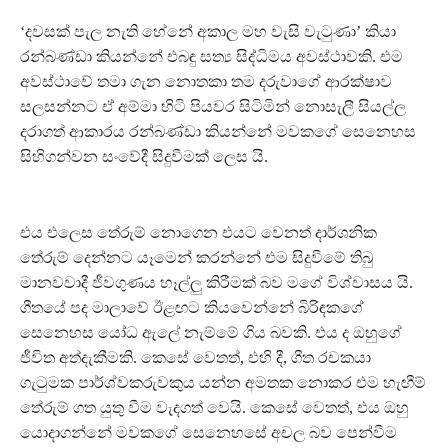
‘දවසක් පැල නැති හේනේ අකාල මහ වැසි වැටුණා’ කියා
රන්බණ්ඩා කියන්නේ එබඳු සත්‍ය සිද්ධිමය අවස්ථාවකි. එම
අවස්ථාවේ තමා ගැන නොතකා තම දරුවාගේ ආරක්ෂාව
සලසන්නට ඒ අම්මා හිටි පියවර සිටිමින් නොසැලී සියල්ල
දරාගත් ආකාරය රන්බණ්ඩා කියන්නේ මවකගේ සෙනෙහස
සිහිගන්වන සංවේදී සිදුවීමක් ලෙස යි.
එය එලෙස තේරුම් නොගෙන එයට වෙනත් දාර්ශනික
තේරුම් දෙන්නට යෑමෙන් කරන්නේ එම සිදුවීමේ තිබු
මානවවාදී ජීවගුණය හෑල්ලු කිරීමක් බව මගේ විශ්වාසය යි.
ගීතයේ පද මාලාවේ ඊළඟට කියවෙන්නේ බිරිඳකගේ
සෙනෙහස යෝධ ඇලේ නැම්මේ ගිය බවකි. එය ද ඔහුගේ
ජීවිත අත්දැකීමකි. කෙසේ වෙතත්, එහි දී, ගීත රචකයා
ගැටුමක පාර්ශ්වකරුවකුය යන්න අමතක නොකර එම හැඟීම්
තේරුම් ගත යුතු වීම වැදගත් වෙයි. කෙසේ වෙතත්, එය ඔහු
යොදාගන්නේ මවකගේ සෙනෙහසේ අචල බව පෙන්වීම