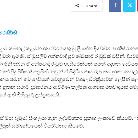
Share
රකීර්ති
 ඇඟලුම් කම්හල් කළමනාකාරවරයෙකු වූ ප්‍රියන්ත දියවඩන පාකිස්ථාන
 මරා දැමිණි. ඒ මුස්ලිම් අන්තවාදී ප්‍රචණ්ඩකාරී රංචුවක් විසිනි. 
දමා ගිනි තබන ඒ අන්තවාදී රංචුව හැසිරෙන්නේ තමන් අදහන දෙවිය
ක් පිදූ පිරිසක් ලෙසිනි. ඔවුන් ඒ සිද්ධිය ඡායාරූප තම දූරකථනවලි
ය තමන් තම දෙවියන් වෙනුවෙන් විශාල වීරක්‍රියාවක් ලෙසින් ස
ත් නූතන ස්මාට් දූරකථනය ආචීර්ණ කල්පික ආගමික මතවාදයක් සමග
ේ ඇති බිහිසුණු උත්ප්‍රාසයකි.
 ඒ මරා දැමුණ සිංහලයා ගැන උද්වේගකර ප්‍රකාශ ලංකාවේ කියවේ. 
ස්ලිමුන් සම්බන්ධයෙන් විරෝධතාද කියවේ.