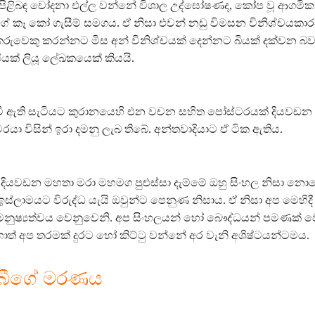
පිළිබඳ චෝදනා එල්ල වන්නේ විශාල උද්ඝෝෂණද, කෝප වූ ආගමික
ේ කෑ කෝ ගැසීම් සමගය. ඒ නිසා එවන් නඩු විමසන විනිශ්චයකාර
ිකරුවෙකු කරන්නට මිස අන් විනිශ්චයක් දෙන්නට බියක් දක්වන බව
ියක් ලියූ ලේඛකයෙක් කියයි.
වී ඇති සැටියට කුරානයෙහි එන වචන සහිත පෝස්ටරයක් දියවඩන
ා විසින් ඉරා දමනු ලැබ තිබේ. අන්තවාදියාට ඒ ටික ඇතිය.
් දියවඩන මහතා මරා මහමග පුළුස්සා දැම්මේ ඔහු සිංහල නිසා නොව
ස්ලාමයට විරුද්ධ යැයි ඔවුන්ට පෙනුණ නිසාය. ඒ නිසා අප මෙහිදී
ට මනුෂ්‍යත්වය වෙනුවෙනි. අප සිංහලයන් හෝ බෞද්ධයන් පමණක් 
ොත් අප තරමක් දුරට හෝ කිට්ටු වන්නේ අර වැනි අශිෂ්ටයන්ටමය.
බිබීගේ මරණය