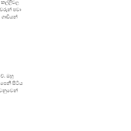
 කල්ලිවල
වරුන් පවා
 ගාඩියන්
ේ. ඔහු
 පෙනී සිටිය
වෙනුවෙන්