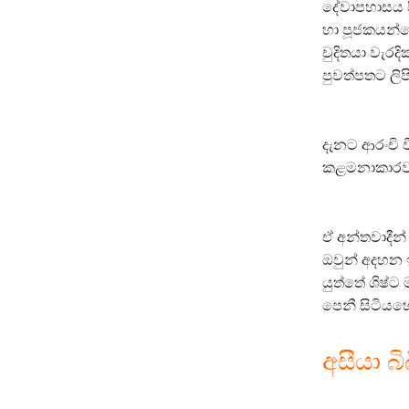
දේවාපහාසය 
හා පූජකයන්ග
චුදිතයා වැරද
පුවත්පතට ලිප
දැනට ආරංචි 
කළමනාකාරවරය
ඒ අන්තවාදීන
ඔවුන් අදහන ඉ
යුත්තේ ශිෂ්
පෙනී සිටියහ
අසීයා 