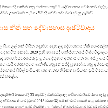
ලි මාසයේදී පාකිස්ථානු ජාතිකයෙකුටම දේවාපහාස චෝදනාව එල්ල ව
ීමට උසාවියට පැමිණ සිටිද්දී වෙඩි තබා මරා දමනු ලැබිණි.
ස නීති සහ දේවාපහාස දෘෂ්ටිවාදය
 සියා උල් හක් විසින් හඳුන්වා දෙන ලද දේවාපහාස නීති පෞද්ගල
මටද භාවිත කෙරේ. 2020 ජූනි මාසයේදී පාකිස්ථානයේ විශ්වවිද්‍යාලය
ළිබඳ මහාචාර්යවරයෙකු වූ මුහම්මද්තුමාට අපහාස වන හා ඉස්ලාමය 
්වේ යැයි අත්අඩංගුවට ගැනිණි. ඔහුගේ සජීද් සූම්රෝය. ඔහු අත්අඩං
ිස්ථානයේ සිවිල් සංවිධාන සහ මානව හිමිකම් සංවිධාන දැඩි විරෝධ
දියත් කළේය.
ැම්බර් මාසයේදී 33 හැවිරිදි විශ්වවිද්‍යාල කථිකාචාර්යවරයෙකු වූ 
දණ්ඩනය නියම වූයේ 2013 වසරේදී සමාජ මාධ්‍යයෙහි කළ සටහන
ට අපහාස කළේ යැයි කියමිනි. හෆීස්ගේ නීතිඥවරයා ඒ මරණ දඬුවම 