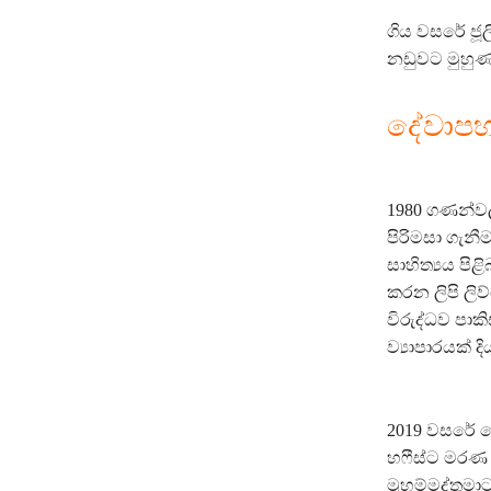
ගිය වසරේ ජූ
නඩුවට මුහුණද
දේවාපහා
1980 ගණන්වල
පිරිමසා ගැනී
සාහිත්‍යය පි
කරන ලිපි ලිව
විරුද්ධව පාක
ව්‍යාපාරයක් 
2019 වසරේ දෙස
හෆීස්ට මරණ 
මුහම්මද්තුමා