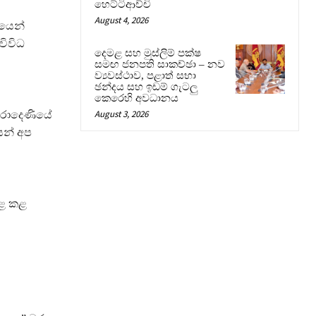
හෙට්ටිආච්චි
August 4, 2026
යෙන්
ිවිධ
දෙමළ සහ මුස්ලිම් පක්ෂ
සමඟ ජනපති සාකච්ඡා – නව
ව්‍යවස්ථාව, පළාත් සභා
ඡන්දය සහ ඉඩම් ගැටලු
කෙරෙහි අවධානය
August 3, 2026
ේරාදෙණියේ
ෙන් අප
පළ කළ