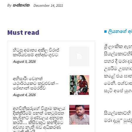
By
සංස්කාරක
December 14, 2021
Must read
■ ලියනගේ අම
ශ්‍රී ලාංකික
හිටපු අමාත්‍ය අකිල විරාජ්
සියල්කොට්හිදී
කාරියවසම් අත්අඩංගුවට
පහර දී මරා 
August 5, 2026
උපරිම උපහාරය
කළේ එය ඝාතන
අභිසාරී: වෙනත්
මෙනි. පශ්චා
යථාර්ථයකට කවුළුවක් –
රොහාන් සමරජීව
සැටි අපේ යුගය
August 4, 2026
අගවිනිසුරුගේ විශ්‍රාම කාලය
සියල්කොට්හි
දික්කිරීමේ පනත් කෙටුම්පත
කැබිනට් මණ්ඩලය අනුමත
මරා දැමූ” මු
කරයි… කිසිවකුට කන්දීමට
අවශ්‍ය නැති බව අධිකරණ
ඇමති කියයි