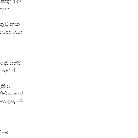
කෙකු” මරා
ඳුනන
 වූ නිසා
්‍යතා ගැන
ේ දෙවියන්ට
ුදෙක් ඒ
කිය.
 නීති වෙනස්
ර ඉස්ලාම්
ිබේ.