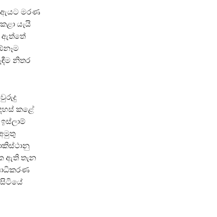
කය. ඇයට මරණ
කළා යැයි
ී ඇත්තේ
 ඕනෑම
ඳීම නිතර
ුරුදු
නිදහස් කළේ
ඉස්ලාම්
අමුතු
කිස්ථානු
ෙක ඇති තැන
්ඨාධිකරණ
 සිටියේ