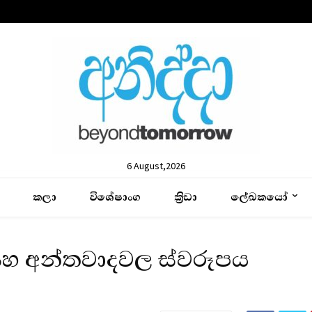
6 August,2026
කලා
විශේෂාංග
ක්‍රිඩා
ලේඛකයෝ
ම සහ අන්තවාදවල ස්වරූපය