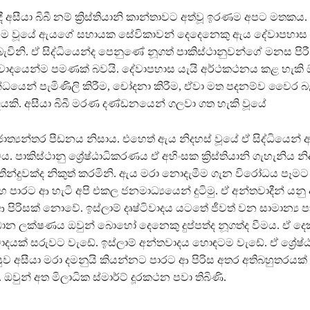
ී අසීයා බිබී නම් ක්‍රිස්තියානි කාන්තාවට අත්වූ ඉරණම අපට මත
ම වූයේ ඇයගේ සහායක සේවිකාවන් දෙදෙනෙකු ඇය දේවාපහාස 
විනි. ඒ සිද්ධියෙන්ද පෙනුණේ නූගත් පාකිස්ථානුවන්ගේ මනස පිර
ිවාදයෙන්ම පමණක් බවයි. දේවාපහාස යැයි අර්ථකථනය කළ හැකි
්ධයෙන් පැමිණිලි කිරීම, චෝදනා කිරීම, ඒවා මත පදනම්ව වෛර බැ
දෙයකි. අසීයා බිබී මරණ දණ්ඩනයෙන් ගලවා ගත හැකි වූයේ
‍යන්තර පීඩනය නිසාය. එහෙත් ඇය නිදහස් වූයේ ඒ සිද්ධියෙන් අව
 පාකිස්ථානු ශ්‍රේෂ්ඨාධිකරණය ඒ අහිංසක ක්‍රිස්තියානි ගැහැනිය 
 තීන්දුවක්ද නිකුත් කරමිනි. ඇය මරා නොදැමීම ගැන විරෝධය පෑමට 
හ පාරට ආ හැටි අපි එකල ජනමාධ්‍යයෙන් දුටිමු. ඒ අන්තවාදීන් යනු 
ිරිසක් නොවේ. ඉස්ලාම් දෘෂ්ටිවාදය යටතේ ජීවත් වන සාමාන්‍ය පා
රධාන ලක්ෂණය ඔවුන් බොහෝ දෙනෙකු දුප්පත්ද නූගත්ද වීමය. ඒ ද
දයක් සරුවට වැඩේ. ඉස්ලාම් අන්තවාදය හොඳටම වැඩේ. ඒ ශ්‍රේෂ
සුව අසීයා මරා දමනුයි කියන්නට පාරට ආ පිරිස අතර අතිබහුතරයක්
 ඔවුන් අත මිලාධික ස්මාර්ට් දූරකථන පවා තිබිණි.