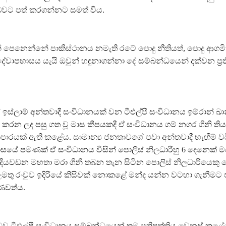
 බවට පත් කරගන්නට සමත් විය.
ින් පෙනෙන්නේ පාකිස්ථානය නමැති රටේ පොදු නීතියත්, පොදු ආගම
 දේවාපහාසය යැයි ඔවුන් හඳුනාගන්නා දේ සම්බන්ධයෙන් දක්වන ප්‍ර
ඉස්ලාම් අන්තවාදී සංවිධානයක් වන ටීඑල්පී සංවිධානය ඉම්රාන් ඛ
් කරන ලද පසු ගත වූ මාස කීපයකදී ඒ සංවිධානය ගම් නගර ගිනි ති
යාපාරයක් ඇති කළේය. සාමාන්‍ය ජනතාවගේ පවා අන්තවාදී හැඟීම් ව
සයේ පමණක් ඒ සංවිධානය විසින් පොලිස් නිලධාරීහු 6 දෙනෙක් 
න්ත දියවඩන මහතා මරා ගිනි තබන තැන සිටින පොලිස් නිලධාරියෙක
උමතු රංචුව ඉදිරියේ කිසිවක් නොකළේ මන්ද යන්න වටහා ගැනීමට 
ාණවත්ය.
ුව ටීඑල්පී සංවිධානය සම්බන්ධයෙන් තම ප්‍රතිපත්තිය වෙනස් ක