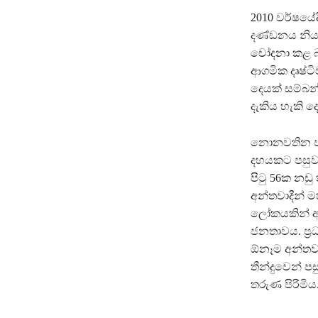
2010 වර්ෂයේද
දණ්ඩනය නිය
චෝදනා කළ බැ
ආගමික දෘෂ්ට
දෙයක් සම්බන
දැකිය හැකි 
නොනවතින ජාත්
දහයකට පසුවය.
පිටු 56ක නඩු
අන්තවාදීන් ම
ලෝකයකින් ආ ප
ජනතාවය. ප්‍
ඕනෑම අන්තවා
තීන්දුවෙන් ප
තරුණ පිරිමිය.