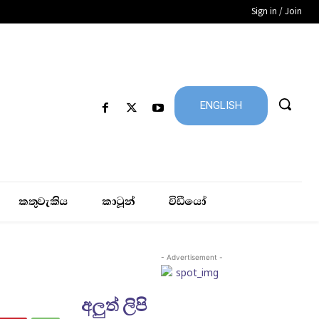
Sign in / Join
ENGLISH
කතුවැකිය
කාටූන්
විඩීයෝ
- Advertisement -
අලුත් ලිපි