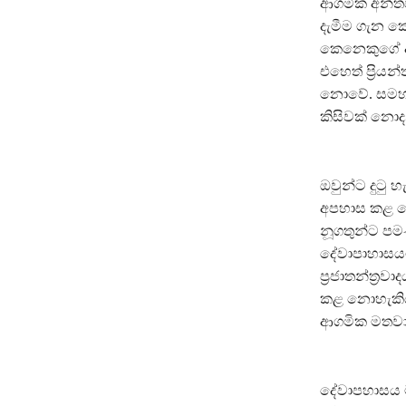
ආගමික අන්තව
දැමීම ගැන කෝ
කෙනෙකුගේ අ
එහෙත් ප්‍රි
නොවේ. සමහර 
කිසිවක් නොදන
ඔවුන්ට දුටු 
අපහාස කළ කෙ
නූගතුන්ට පමණ
දේවාපාහාසයට
ප්‍රජාතන්ත්‍
කළ නොහැකිය.
ආගමික මතවාදී
දේවාපහාසය ම