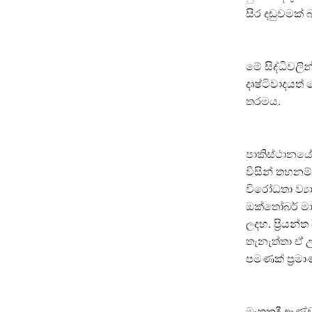
සිර දඬුවමක්
මේ සිද්ධිවල
දෘෂ්ටිවාදයත්
තරමය.
පාකිස්ථානයේ 
විසින් තහනම
විරෝධතා ව්‍
ඔක්තෝබර් මා
ලදහ. ප්‍රිය
තැනැත්තා ඒ 
පමණක් ප්‍රම
මෑතකදී ආණ්ඩ