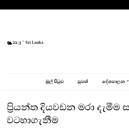
No menu items!
22.3
C
Sri Lanka
මුල් පිටුව
පුවත්
දේශපාලන
ප්‍රියන්ත දියවඩන මරා දැමී
වටහාගැනීම