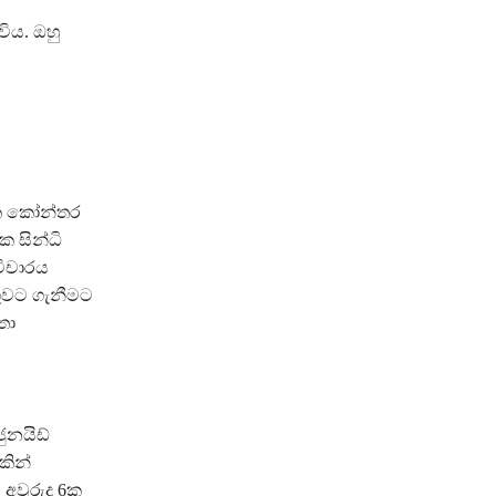
ිය. ඔහු
ික කෝන්තර
ක සින්ධි
විචාරය
ගුවට ගැනීමට
තා
ජුනයිඩ්
කින්
අවුරුදු 6ක