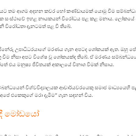
තනයට තම ආගම අදහන කවර හෝ කණ්ඩායමක් යොමු වීම සම්බන්ධ
මික සංස්ථාවේ ඉහළ නායකයන් විරෝධය පළ කළ මනාය. ලෝකයේ ව
නි විරෝධතා දැනටමත් පළ වී තිබේ.
ජිනේරු උපාධිධරයාගේ මරණය ගැන අපටද ශෝකයක් ඇත. ඔහු ප
 වීම නිසා අපට විශේෂ වූ ශෝකයක්ද තිබේ. ඒ මරණය සම්බන්ධය
තේ එය මනුෂ්‍ය ජීවිතයක් අකාලයේ විනාශ වීමක් නිසාය.
සම්බන්ධයෙන් විශ්වවිද්‍යාලයක ආචාර්යවරයෙකු සමාජ මාධ්‍යයෙහි 
අපේ එකෙකුගේ මරා දැමීම” ගැන සඳහන් විය.
ාදී මෝඩයෝ