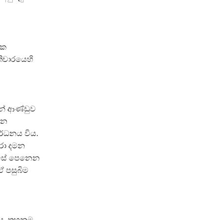
ික
තිචාරයෙහි
ාන් ආණ්ඩුව
යන
ර්ධනය විය.
මරා දමන
ු සේ පෙනෙන
ඒ පසුබිම
ළේය. තහනම