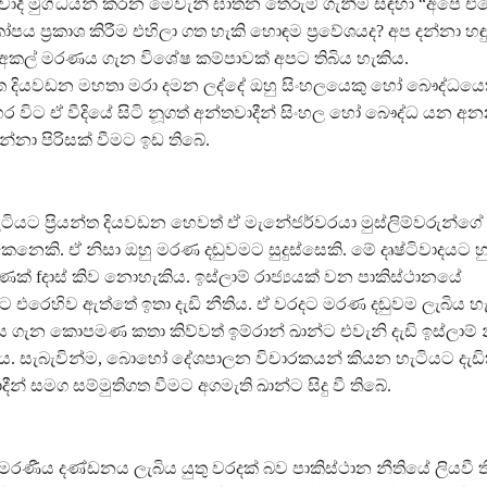
ාදී මුග්ධයන් කරන මෙවැනි ඝාතන තේරුම් ගැනීම සඳහා “අපේ එ
පය ප්‍රකාශ කිරීම එහිලා ගත හැකි හොඳම ප්‍රවේශයද? අප දන්නා හ
කල් මරණය ගැන විශේෂ කම්පාවක් අපට තිබිය හැකිය.
යන්ත දියවඩන මහතා මරා දමන ලද්දේ ඔහු සිංහලයෙකු හෝ බෞද්ධයෙකු
විට ඒ වීදියේ සිටි නූගත් අන්තවාදීන් සිංහල හෝ බෞද්ධ යන අනන
්නා පිරිසක් වීමට ඉඩ තිබේ.
හැටියට ප්‍රියන්ත දියවඩන හෙවත් ඒ මැනේජර්වරයා මුස්ලිම්වරුන්ග
නෙකි. ඒ නිසා ඔහු මරණ දඬුවමට සුදුස්සෙකි. මේ දෘෂ්ටිවාදයට හ
ක් fදාස් කිව නොහැකිය. ඉස්ලාම් රාජ්‍යයක් වන පාකිස්ථානයේ
 එරෙහිව ඇත්තේ ඉතා දැඩි නීතිය. ඒ වරදට මරණ දඬුවම ලැබිය හැ
රවාදය ගැන කොපමණ කතා කිව්වත් ඉම්රාන් ඛාන්ට එවැනි දැඩි ඉස්ලාම්
 සැබැවින්ම, බොහෝ දේශපාලන විචාරකයන් කියන හැටියට දැඩිත
න් සමග සම්මුතිගත වීමට අගමැති ඛාන්ට සිදු වී තිබේ.
රණීය දණ්ඩනය ලැබිය යුතු වරදක් බව පාකිස්ථාන නීතියේ ලියවී ත