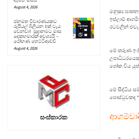
August 4, 2026
මනුෂ්‍ය ඝා
ඉස්ලාම් ආග
ජනමත විචාරණයකට
රුපියල් බිලියන 1ක් වැය
රටවලින් එවැ
වෙනවා! සූදානමට මාස
දෙකහමාරක් අවශ්‍යයි –
රෝහණ හෙට්ටිආච්චි
August 4, 2026
මේ තරුණ ඉං
උපාධිධරයෙකු
ශෝක විය යුත්
මේ සිද්ධිය 
පොස්ටුවකද “
ආගම්ව
සංස්කාරක