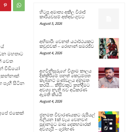
හිටපු අමාත්‍ය අකිල විරාජ්
කාරියවසම් අත්අඩංගුවට
August 5, 2026
අභිසාරී: වෙනත් යථාර්ථයකට
යේ
කවුළුවක් – රොහාන් සමරජීව
August 4, 2026
දියවඩන මහතාට
න් වෙත
න් වීඩියෝ
අගවිනිසුරුගේ විශ්‍රාම කාලය
ලකන්නාක්
දික්කිරීමේ පනත් කෙටුම්පත
කැබිනට් මණ්ඩලය අනුමත
 පෑහී සිටින
කරයි… කිසිවකුට කන්දීමට
අවශ්‍ය නැති බව අධිකරණ
ඇමති කියයි
August 4, 2026
“අපේ එකෙක්
ජනමත විචාරණයකට රුපියල්
බිලියන 1ක් වැය වෙනවා!
සූදානමට මාස දෙකහමාරක්
අවශ්‍යයි – රෝහණ