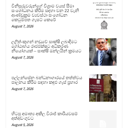
විනිසුරුවරුන්ගේ විශ්‍රාම වයස් සීමා
සංශෝධනය කිරීම සඳහා වන 22 වැනි
ආණ්ඩුක්‍රම ව්‍යවස්ථා සංශෝධන
කෙටුම්පත ගැසට් කෙරේ
August 7, 2026
ලලිත්-කූගන් නඩුවේ සාක්ෂි ලබාදීමට
ගෝඨාභය රාජපක්ෂට අධිකරණ
නියෝගයක් – සාක්ෂි ඔන්ලයින් ක්‍රමයට
August 7, 2026
පල්ලන්සේන බන්ධනාගාරයේ තත්ත්වය
පාලනය කිරීම සඳහා කඳුළු ගෑස් ප්‍රහාර
August 7, 2026
හිටපු අමාත්‍ය අකිල විරාජ් කාරියවසම්
අත්අඩංගුවට
August 5, 2026