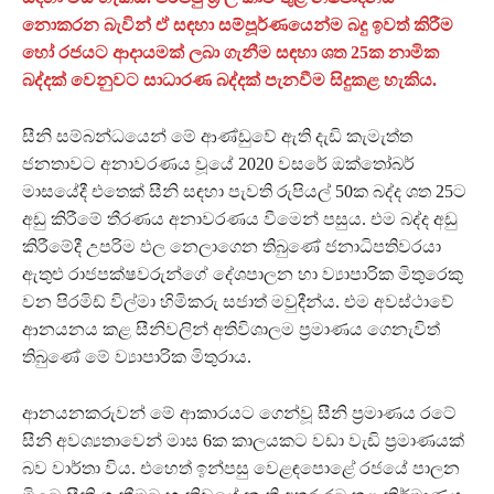
නොකරන බැවින් ඒ සඳහා සම්පූර්ණයෙන්ම බදු ඉවත් කිරීම
හෝ රජයට ආදායමක් ලබා ගැනීම සඳහා ශත 25ක නාමික
බද්දක් වෙනුවට සාධාරණ බද්දක් පැනවීම සිදුකළ හැකිය.
සීනි සම්බන්ධයෙන් මේ ආණ්ඩුවේ ඇති දැඩි කැමැත්ත
ජනතාවට අනාවරණය වූයේ 2020 වසරේ ඔක්තෝබර්
මාසයේදී එතෙක් සීනි සඳහා පැවති රුපියල් 50ක බද්ද ශත 25ට
අඩු කිරීමේ තීරණය අනාවරණය වීමෙන් පසුය. එම බද්ද අඩු
කිරීමේදී උපරිම ඵල නෙලාගෙන තිබුණේ ජනාධිපතිවරයා
ඇතුළු රාජපක්ෂවරුන්ගේ දේශපාලන හා ව්‍යාපාරික මිතුරෙකු
වන පිරමිඩ් විල්මා හිමිකරු සජාත් මවුදීන්ය. එම අවස්ථාවේ
ආනයනය කළ සීනිවලින් අතිවිශාලම ප්‍රමාණය ගෙනැවිත්
තිබුණේ මේ ව්‍යාපාරික මිතුරාය.
ආනයනකරුවන් මේ ආකාරයට ගෙන්වූ සීනි ප්‍රමාණය රටේ
සීනි අවශ්‍යතාවෙන් මාස 6ක කාලයකට වඩා වැඩි ප්‍රමාණයක්
බව වාර්තා විය. එහෙත් ඉන්පසු වෙළඳපොළේ රජයේ පාලන