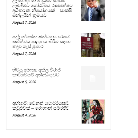
ලලිත්-කූගන් නඩුවේ සාක්ෂි
ලබාදීමට ගෝඨාභය රාජපක්ෂට
අධිකරණ නියෝගයක් – සාක්ෂි
ඔන්ලයින් ක්‍රමයට
August 7, 2026
පල්ලන්සේන බන්ධනාගාරයේ
තත්ත්වය පාලනය කිරීම සඳහා
කඳුළු ගෑස් ප්‍රහාර
August 7, 2026
හිටපු අමාත්‍ය අකිල විරාජ්
කාරියවසම් අත්අඩංගුවට
August 5, 2026
අභිසාරී: වෙනත් යථාර්ථයකට
කවුළුවක් – රොහාන් සමරජීව
August 4, 2026