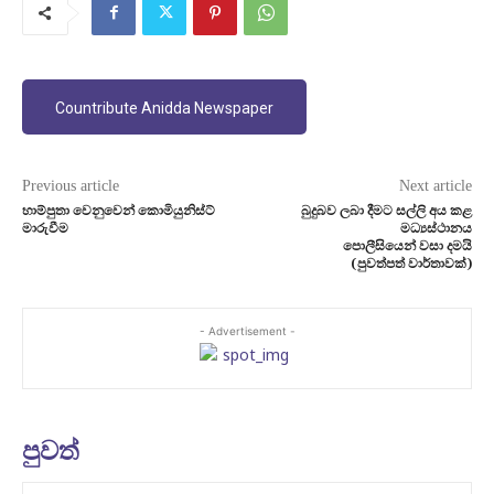
Countribute Anidda Newspaper
Previous article
Next article
හාම්පුතා වෙනුවෙන් කොමියුනිස්ට්
බුදුබව ලබා දීමට සල්ලි අය කළ
මාරුවීම
මධ්‍යස්ථානය
පොලීසියෙන් වසා දමයි
(පුවත්පත් වාර්තාවක්)
- Advertisement -
පුවත්