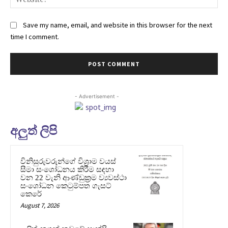
Save my name, email, and website in this browser for the next
time I comment.
- Advertisement -
අලුත් ලිපි
විනිසුරුවරුන්ගේ විශ්‍රාම වයස්
සීමා සංශෝධනය කිරීම සඳහා
වන 22 වැනි ආණ්ඩුක්‍රම ව්‍යවස්ථා
සංශෝධන කෙටුම්පත ගැසට්
කෙරේ
August 7, 2026