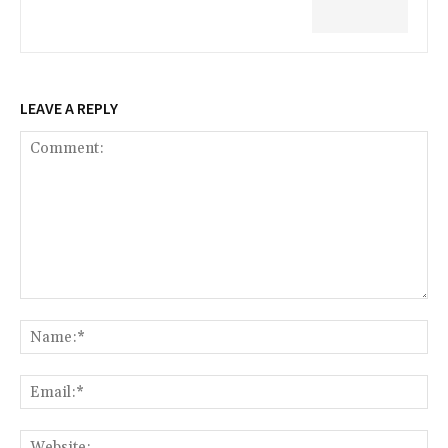
LEAVE A REPLY
Comment:
Na
Ema
Web