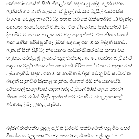
ඔක්තෝබරයේත් සීනි කිලෝවක් සඳහා වූ බද්ද යළිත් පනවා
ඇත්තේ ශත 25ක් ලෙසය. ඒ මුදල් අමාත්‍ය බැසිල් රාජපක්ෂ
විශේෂ වෙළඳ භාණ්ඩ බදු පනත යටතේ ඔක්තෝබර් 13 වැනිදා
පනවන නියෝගයක් මගින්ය. එම නියෝගය ඔක්තෝබර් 14
දින සිට මාස 6ක කාලයකට බල පැවැත්වේ. එම නියෝගයේ
ආනයනික පරිප්පු කිලෝවක් සඳහාද ශත 25ක බද්දක් පනවා
ඇත. ඒ සීනි පිළිබඳ නියෝගය සාධාරණීකරණය සඳහා විය
හැකිය. පරිප්පු ශ්‍රී ලංකාව තුළ නිෂ්පාදනය නොකරන බැවින් ඒ
සඳහා සම්පූර්ණයෙන්ම බදු ඉවත් කිරීම හෝ රජයට ආදායමක්
ලබා ගැනීම සඳහා ශත 25ක නාමික බද්දක් වෙනුවට සාධාරණ
බද්දක් පැනවීම සිදුකළ හැකිය. එහෙත් එම නියෝගයේම
අර්තාපල් කිලෝවක් සඳහා බද්ද රුපියල් 50ක් ලෙස පනවා
තිබේ. මේ මගින් සිදුවී ඇත්තේ මේ වනවිට වෙළඳපොළේ
අර්තාපල් මිල ඉහළ යෑමය.
බැසිල් රාජපක්ෂ මුදල් ඇමති ධුරයට පත්වීමෙන් පසු ඊට පෙර
විශේෂ වෙළඳ භාණ්ඩ බදු පනවා ඇත්තේ සහල්වලටය. ඒ