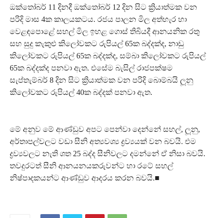
ඔක්තෝබර් 11 දිනදී ඔක්තෝබර් 12 දින සිට ක්‍රියාත්මක වන
පරිදි මාස 4ක කාලයකටය. රජය පාලන මිල අත්හැර හා
වෙළඳපොළේ සහල් මිල ඉහළ ගොස් තිබියදී ආනයනික රතු
සහ සුදු කැකුළු කිලෝවකට රුපියල් 65ක බද්දක්ද, නාඩු
කිලෝවකට රුපියල් 65ක බද්දක්ද, සම්බා කිලෝවකට රුපියල්
65ක බද්දක්ද පනවා ඇත. එසේම බැසිල් රාජපක්ෂම
සැප්තැම්බර් 8 දින සිට ක්‍රියාත්මක වන පරිදි බොම්බයි ලූනු
කිලෝවකට රුපියල් 40ක බද්දක් පනවා ඇත.
මේ අනුව මේ ආණ්ඩුව අපට පෙන්වා දෙන්නේ සහල්, ලූනු,
අර්තාපල්වලට වඩා සීනි අත්‍යවශ්‍ය ද්‍රව්‍යයක් වන බවයි. එම
ද්‍රව්‍යවලට නැති ශත 25 බද්ද සීනිවලට දමන්නේ ඒ නිසා බවයි.
තවදුරටත් සීනි ආනයනයකරුවන්ට හා රටේ සහල්
නිෂ්පාදකයන්ට ආණ්ඩුව ආදරය කරන බවයි.■