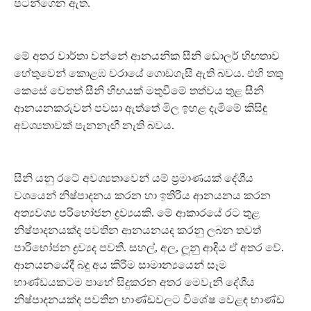
පටන්ගෙන ඇත.
මේ අතර වාර්තා වන්නේ ආනයනික සීනි ඩොලර් හිඟතාව
හේතුවෙන් කොළඹ වරායේ ගොඩගැසී ඇති බවය. එහි තතු
කෙසේ වෙතත් සීනි හිඟයක් මතුවීමේ තත්වය තුළ සීනි
ආනයනකරුවන් පවසා ඇත්තේ මිල ඉහළ දැමීමේ කිසිඳු
අවශ්‍යතාවක් පැනනැඟී නැති බවය.
සීනි යනු රටේ අවශ්‍යතාවෙන් යම් ප්‍රමාණයක් දේශීය
වශයෙන් නිෂ්පාදනය කරන හා ඉතිරිය ආනයනය කරන
අත්‍යවශ්‍ය පරිභෝජන ද්‍රව්‍යයකි. මේ ආකාරයේ රට තුළ
නිෂ්පාදනයක්ද පවතින ආනයනයද කරනු ලබන තවත්
පාරිභෝජන ද්‍රව්‍යද පවතී. සහල්, අල, ලූනු ආදිය ඒ අතර වේ.
ආනයනයේදී බදු අය කිරීම සාමාන්‍යයෙන් සෑම
භාණ්ඩයකටම පාහේ සිදුකරන අතර මෙවැනි දේශීය
නිෂ්පාදනයක්ද පවතින භාණ්ඩවලට විශේෂ වෙළඳ භාණ්ඩ