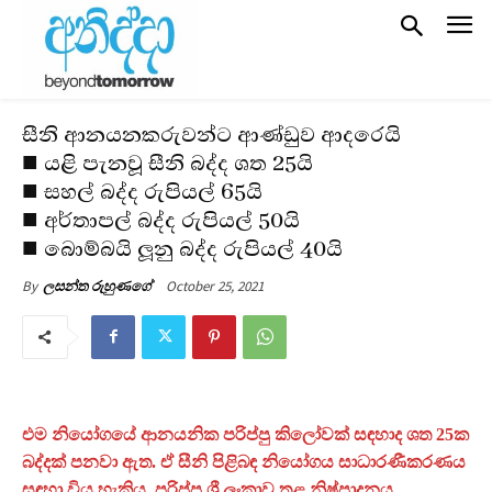
සීනි ආනයනකරුවන්ට ආණ්ඩුව ආදරෙයි
■ යළි පැනවූ සීනි බද්ද ශත 25යි
■ සහල් බද්ද රුපියල් 65යි
■ අර්තාපල් බද්ද රුපියල් 50යි
■ බොම්බයි ලූනු බද්ද රුපියල් 40යි
October 25, 2021
By
ලසන්ත රුහුණගේ
එම නියෝගයේ ආනයනික පරිප්පු කිලෝවක් සඳහාද ශත 25ක
බද්දක් පනවා ඇත. ඒ සීනි පිළිබඳ නියෝගය සාධාරණීකරණය
සඳහා විය හැකිය. පරිප්පු ශ්‍රී ලංකාව තුළ නිෂ්පාදනය