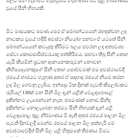
මිලට සීනි ගැනීමට හැකිවූයේ නැති අතර රට තුළ නිර්මාණය
වූයේ සීනි හිඟයකි.
මීට මාසයකට පමණ පෙර ඒ සම්බන්ධයෙන් රඟදක්වන ලද
නාටකය වූයේ හදිසි අවස්ථා නියෝග පනවා ඒ යටතේ සීනි
සම්බන්ධයෙන් කටයුතු කිරීමට බලය පවරන ලද අත්‍යවශ්‍ය
සේවා කොමසාරිස්වරයකු පත්කිරීමය. සඟවා තිබූ සීනි තොග
යැයි කියමින් ප්‍රධාන ආනයනකරුවන් නොවන
කිහිපදෙනෙකුගේ සීනි තොග සොච්චමක් එම අවස්ථාවේදී
රජයේ භාරයට ගැනුණ අතර ඒ සඳහාද රජයේ නියම කරන
ලද මිල ගෙවනු ලැබීය. ඉන්පසු ටික දිනක් පැවති කිලෝවකට
රුපියල් 130ක් වන සීනි මිල දැන් යළිත් වෙළඳපොළේ
දකින්නට ලැබෙන්නේ නැත. එපමණක් නොව සීනිද
දකින්නට නොලැබෙන තරමට සීනි හිඟයක් දැන් යළි
වෙළඳපොළ තුළ නිර්මාණය වී ඇති අතර රජයේ පාලන මිල
පැවති දිනවලදී මෙන්ම රජයේ පාලන මිල අත්හැරි මේ
අවස්ථාවේදීත් සීනි මිල යළි හිතුමතේ තීරණය වීමට