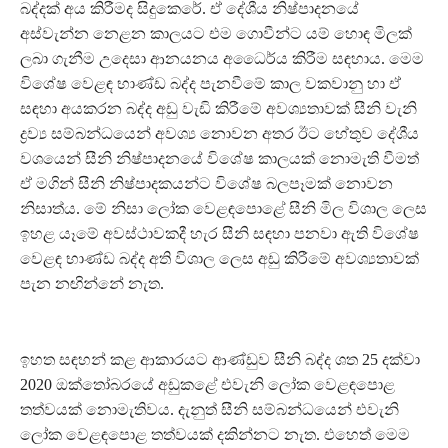
බද්දක් අය කිරීමද සිදුකෙරේ. ඒ දේශීය නිෂ්පාදනයේ
අස්වැන්න නෙළන කාලයට එම ගොවීන්ට යම් හොඳ මිලක්
ලබා ගැනීම උදෙසා ආනයනය අධෛර්ය කිරීම සඳහාය. මෙම
විශේෂ වෙළඳ භාණ්ඩ බද්ද පැනවීමේ කාල වකවානු හා ඒ
සඳහා අයකරන බද්ද අඩු වැඩි කිරීමේ අවශ්‍යතාවක් සීනි වැනි
ද්‍රව්‍ය සම්බන්ධයෙන් අවශ්‍ය නොවන අතර ඊට හේතුව දේශීය
වශයෙන් සීනි නිෂ්පාදනයේ විශේෂ කාලයක් නොමැති වීමත්
ඒ මගින් සීනි නිෂ්පාදකයන්ට විශේෂ බලපෑමක් නොවන
නිසාත්ය. මේ නිසා ලෝක වෙළඳපොළේ සීනි මිල විශාල ලෙස
ඉහළ යෑමේ අවස්ථාවකදී හැර සීනි සඳහා පනවා ඇති විශේෂ
වෙළඳ භාණ්ඩ බද්ද අති විශාල ලෙස අඩු කිරීමේ අවශ්‍යතාවක්
පැන නඟින්නේ නැත.
ඉහත සඳහන් කළ ආකාරයට ආණ්ඩුව සීනි බද්ද ශත 25 දක්වා
2020 ඔක්තෝබරයේ අඩුකළේ එවැනි ලෝක වෙළඳපොළ
තත්වයක් නොමැතිවය. දැනුත් සීනි සම්බන්ධයෙන් එවැනි
ලෝක වෙළඳපොළ තත්වයක් දකින්නට නැත. එහෙත් මෙම