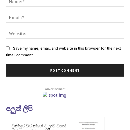
Ema
Web
Save my name, email, and website in this browser for the next
time I comment.
- Advertisement -
අලුත් ලිපි
විනිසුරුවරුන්ගේ විශ්‍රාම වයස්