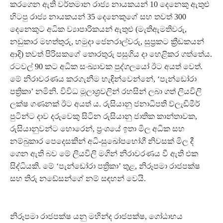
කරගෙන ඇති වර්තමාන රාජ්‍ය නායකයන් 10 දෙනෙකු ඇතුළු
හිටපු රාජ්‍ය නායකයන් 35 දෙනෙකුගේ සහ තවත් 300
දෙනෙකුට අධික ව්‍යාපාරිකයන් ඇතුළු (මැතිඇමතිවරු,
නඩුකාර මහත්තුරු, හමුදා ජෙනරාල්වරු, සුප්‍රකට ක්‍රීඩකයන්
ආදි) තවත් පිරිසකගේ තොරතුරු පසුගිය දා හෙළිකර ගත්තේය.
රටවල් 90 කට අධික සංඛ්‍යාවක පුද්ගලයෝ ඊට අයත් වෙත්.
මේ නිරාවරණය කරගැනීම හැඳින්වෙන්නේ, ‘පැන්ඩෝරා
පත්‍රිකා’ නමිනි. විවිධ මූලාශ්‍රවලින් රහසින් ලබා ගත් ලියවිලි
ලක්ෂ ගණනක් ඊට අයත් ය. රුසියානු ජනාධිපති ව්ලැඩිමීර්
පුටින්ට දාව දරුවෙකු සිටින රුසියානු ජාතික කාන්තාවක,
රුසියානුවන්ට හොරෙන්, ප්‍රංශයේ ඉතා මිල අධික සහ
නම්බුකාර පෙදෙසකින් අධි-සුඛෝපභෝගී නිවසක් මිල දී
ගෙන ඇති බව මේ ලියවිලි මගින් නිරාවරණය වී ඇති එක
සිද්ධියකි. මේ ‘පැන්ඩෝරා පත්‍රිකා’ තුළ, නිරූපමා රාජපක්ෂ
සහ තිරු නඩේසන්ගේ නම් සඳහන් වෙයි.
නිරූපමා රාජපක්ෂ යනු මහින්ද රාජපක්ෂ, ගෝඨාභය