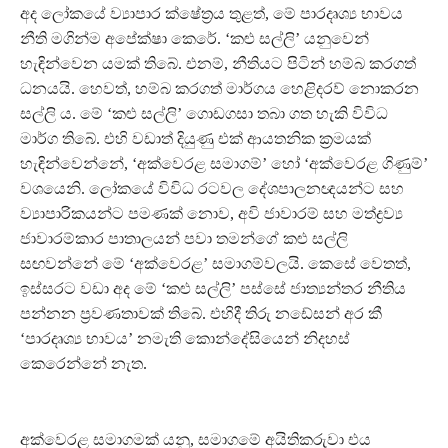
අද ලෝකයේ ව්‍යාපාර ක්ෂේත්‍රය තුළත්, මේ පාරදෘශ්‍ය භාවය
නීති මගින්ම අපේක්ෂා කෙරේ. ‘කළු සල්ලි’ යනුවෙන්
හැඳින්වෙන යමක් තිබේ. එනම්, නීතියට පිටින් හම්බ කරගත්
ධනයයි. හෙවත්, හම්බ කරගත් මාර්ගය හෙළිදරව් නොකරන
සල්ලි ය. මේ ‘කළු සල්ලි’ ගොඩගසා තබා ගත හැකි විවිධ
මාර්ග තිබේ. එහි වඩාත් දියුණු එක් ආයතනික ක්‍රමයක්
හැඳින්වෙන්නේ, ‘අක්වෙරළ සමාගම්’ හෝ ‘අක්වෙරළ ගිණුම්’
වශයෙනි. ලෝකයේ විවිධ රටවල දේශපාලනඥයන්ට සහ
ව්‍යාපාරිකයන්ට පමණක් නොව, අවි ජාවාරම් සහ මත්ද්‍රව්‍ය
ජාවාරම්කාර පාතාලයන් පවා තමන්ගේ කළු සල්ලි
සඟවන්නේ මේ ‘අක්වෙරළ’ සමාගම්වලයි. කෙසේ වෙතත්,
ඉස්සරට වඩා අද මේ ‘කළු සල්ලි’ පස්සේ ජාත්‍යන්තර නීතිය
පන්නන ප්‍රවණතාවක් තිබේ. එහිදී තිරු නඩේසන් අර කී
‘පාරදෘශ්‍ය භාවය’ නමැති කොන්දේසියෙන් නිදහස්
කෙරෙන්නේ නැත.
අක්වෙරළ සමාගමක් යනු, සමාගමේ අයිතිකරුවා එය