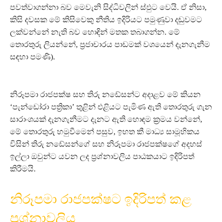
පවත්වාගන්නා බව මෙවැනි සිද්ධිවලින් ස්ඵුට වෙයි. ඒ නිසා,
කිසි දවසක මේ කිසිවෙකු නීතිය ඉදිරියට පමුණුවා දඬුවමට
ලක්වන්නේ නැති බව හොඳින් මතක තබාගන්න. මේ
තොරතුරු ලියන්නේ, ප්‍රජාචාරය පාඩමක් වශයෙන් දැනගැනීම
සඳහා පමණි).
නිරූපමා රාජපක්ෂ සහ තිරු නඩේසන්ට අදාළව මේ කියන
‘පැන්ඩෝරා පත්‍රිකා’ තුළින් එළියට පැමිණ ඇති තොරතුරු ගැන
සාරාංශයක් දැනගැනීමට දැනට ඇති හොඳම ක්‍රමය වන්නේ,
මේ තොරතුරු හමුවීමෙන් පසුව, ඉහත කී මාධ්‍ය සාමූහිකය
විසින් තිරු නඩේසන්ගේ සහ නිරූපමා රාජපක්ෂගේ අදහස්
ඉල්ලා ඔවුන්ට යවන ලද ප්‍රශ්නාවලිය පාඨකයාට ඉදිරිපත්
කිරීමයි.
නිරූපමා රාජපක්ෂට ඉදිරිපත් කළ
ප්‍රශ්නාවලිය