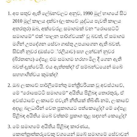
අප සතුව ඇති ලේඛනවලට අනුව, 1990 මුල් භාගයේ සිට
2010 මුල් කාලය දක්වා (ලංකාවේ යුද්ධය පැවති කාලය
අතරතුර) ඔබ, අක්වෙරළ සමාගමක් වන “රොසෙට්ටි
සමාගමේ” එක් ‘පාලන පාර්ශ්වයක්’ වූ බවත්, ඒ සමාගම
මගින් උපදේශන සේවා ගාස්තු උපයාගෙන ඇති බවත්,
සිඩ්නි නුවර (ඔස්ටේ්‍රලියාව) සහ ලන්ඩන් නුවර
(බි්‍රතාන්‍ය) දේපළ එම සමාගම හරහා මිල දී ගෙන ඇති
බවත් දැක්වෙයි. එය ඇත්තක්ද? ඒ සම්බන්ධයෙන් ඔබේ
සහභාගිත්වය කුමක්ද?
ඔබ ලංකාවේ පාර්ලිමේන්තු මන්ත්‍රීවරියක වූ අවස්ථාවේ,
මේ “රොසෙට්ටි සමාගමේ” අයිතිය පිළිබඳ තොරතුරු, ඒ
අවස්ථාවේ ලංකාවේ එවැනි නීතියක් තිබිණි නම්, ලංකාවේ
අදාළ බලධාරීන් වෙත ප්‍රකාශයට පත්කෙළේද? මේ දේපළ
පිළිබඳ අයිතිය ඔබේ වත්කම් ප්‍රකාශ තුළ සඳහන් කෙළේද?
මේ සමාගමේ අයිතිය පිළිබඳ කාරණය,
කොන්ත්‍රාත්කරුවෙකු වශයෙන් ඔබේ සමාගමේ සේවාවන්