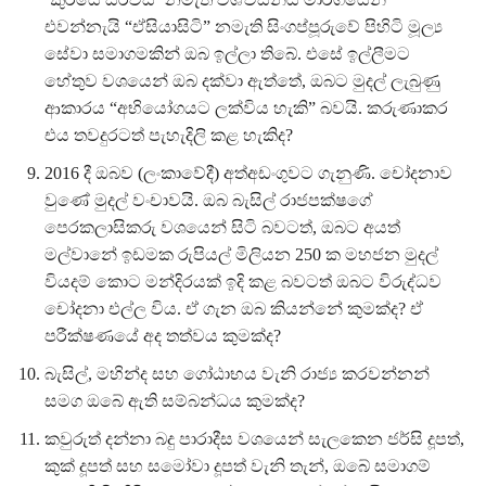
එවන්නැයි “ඒසියාසිටි” නමැති සිංගප්පූරුවේ පිහිටි මූල්‍ය
සේවා සමාගමකින් ඔබ ඉල්ලා තිබේ. එසේ ඉල්ලීමට
හේතුව වශයෙන් ඔබ දක්වා ඇත්තේ, ඔබට මුදල් ලැබුණු
ආකාරය “අභියෝගයට ලක්විය හැකි” බවයි. කරුණාකර
එය තවදුරටත් පැහැදිලි කළ හැකිද?
2016 දී ඔබව (ලංකාවේදී) අත්අඩංගුවට ගැනුණි. චෝදනාව
වුණේ මුදල් වංචාවයි. ඔබ බැසිල් රාජපක්ෂගේ
පෙරකලාසිකරු වශයෙන් සිටි බවටත්, ඔබට අයත්
මල්වානේ ඉඩමක රුපියල් මිලියන 250 ක මහජන මුදල්
වියදම් කොට මන්දිරයක් ඉදි කළ බවටත් ඔබට විරුද්ධව
චෝදනා එල්ල විය. ඒ ගැන ඔබ කියන්නේ කුමක්ද? ඒ
පරීක්ෂණයේ අද තත්වය කුමක්ද?
බැසිල්, මහින්ද සහ ගෝඨාභය වැනි රාජ්‍ය කරවන්නන්
සමග ඔබේ ඇති සම්බන්ධය කුමක්ද?
කවුරුත් දන්නා බදු පාරාදීස වශයෙන් සැලකෙන ජර්සි දූපත්,
කුක් දූපත් සහ සමෝවා දූපත් වැනි තැන්, ඔබේ සමාගම්