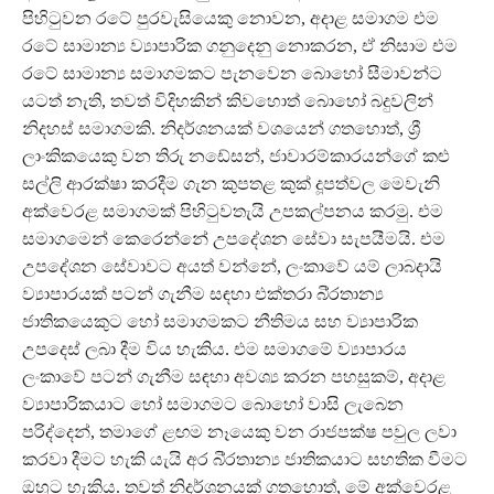
පිහිටුවන රටේ පුරවැසියෙකු නොවන, අදාළ සමාගම එම
රටේ සාමාන්‍ය ව්‍යාපාරික ගනුදෙනු නොකරන, ඒ නිසාම එම
රටේ සාමාන්‍ය සමාගමකට පැනවෙන බොහෝ සීමාවන්ට
යටත් නැති, තවත් විදිහකින් කිවහොත් බොහෝ බදුවලින්
නිදහස් සමාගමකි. නිදර්ශනයක් වශයෙන් ගතහොත්, ශ්‍රී
ලාංකිකයෙකු වන තිරු නඩේසන්, ජාවාරම්කාරයන්ගේ කළු
සල්ලි ආරක්ෂා කරදීම ගැන කුපතළ කුක් දූපත්වල මෙවැනි
අක්වෙරළ සමාගමක් පිහිටුවතැයි උපකල්පනය කරමු. එම
සමාගමෙන් කෙරෙන්නේ උපදේශන සේවා සැපයීමයි. එම
උපදේශන සේවාවට අයත් වන්නේ, ලංකාවේ යම් ලාබදායි
ව්‍යාපාරයක් පටන් ගැනීම සඳහා එක්තරා බි්‍රතාන්‍ය
ජාතිකයෙකුට හෝ සමාගමකට නීතිමය සහ ව්‍යාපාරික
උපදෙස් ලබා දීම විය හැකිය. එම සමාගමේ ව්‍යාපාරය
ලංකාවේ පටන් ගැනීම සඳහා අවශ්‍ය කරන පහසුකම්, අදාළ
ව්‍යාපාරිකයාට හෝ සමාගමට බොහෝ වාසි ලැබෙන
පරිද්දෙන්, තමාගේ ළඟම නෑයෙකු වන රාජපක්ෂ පවුල ලවා
කරවා දීමට හැකි යැයි අර බි්‍රතාන්‍ය ජාතිකයාට සහතික වීමට
ඔහුට හැකිය. තවත් නිදර්ශනයක් ගතහොත්, මේ අක්වෙරළ