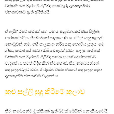
වත්කම් සහ බැරකම් පිළිබඳ තොරතුරු දැනගැනීමට
ජනතාවකට ඇති අයිතියයි.
ඒ ඇයි? රටේ සම්පත් සහ ධනය කළමනාකරණය පිළිබඳ
භාරකාරත්වය තිබෙන්නේ පාලකයාට ය. රටක් යනු කුකුල්
කොටුවක් නම්, එහි පාලකයා නරියෙකු නොවිය යුතුය. මේ
නිසා, සමාජයේ වෙන කිසිවෙකුටත් වඩා, පාලක පංතියේ
වත්කම් සහ බැරකම් පිළිබඳ පාරදෘශ්‍ය භාවය ජනතාවට
වැදගත් ය. තවත් විදිහකින් කිවහොත්, තිරු නඩේසන්ගේ
ගනුදෙනුවලට වඩා, නිරූපමා රාජපක්ෂගේ ගනුදෙනු ගැන
දැනගැනීම ජනතාවට වැදගත් ය.
කළු සල්ලි සුදු කිරීමේ කලාව
තිරු නඩේසන්ට මුක්තියක් ඇති බවක් මෙයින් නොකියැවෙයි.