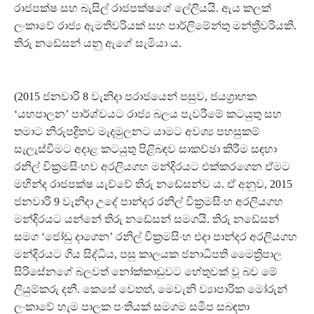
රාජපක්ෂ සහ බැසිල් රාජපක්ෂගේ ලේලියයි. ඇය කලක්
ලංකාවේ රාජ්‍ය ඇමතිවරියක් සහ පාර්ලිමේන්තු මන්ත්‍රීවරියකි.
තිරු නඩේසන් යනු ඇගේ සැමියා ය.
(2015 ජනවාරි 8 වැනිදා පරාජයෙන් පසුව, ජයග්‍රාහක
‘යහපාලන’ පාර්ශ්වයට රාජ්‍ය බලය පැවරීමේ කටයුතු සහ
තමාට නිරුපද්‍රිතව මැදමුලනට යාමට අවශ්‍ය පහසුකම්
සැලැස්වීමට අදාළ කටයුතු පිළිබඳව සාකච්ඡා කිරීම සඳහා
රනිල් වික්‍රමසිංහව අරලියගහ මන්දිරයට එක්කරගෙන ඒමට
මහින්ද රාජපක්ෂ යැව්වේ තිරු නඩේසන්ව ය. ඒ අනුව, 2015
ජනවාරි 9 වැනිදා උදේ පාන්දර රනිල් වික්‍රමසිංහ අරලියගහ
මන්දිරයට යන්නේ තිරු නඩේසන් සමගයි. තිරු නඩේසන්
සමග ‘ජෝඩු දාගෙන’ රනිල් වික්‍රමසිංහ එදා පාන්දර අරලියගහ
මන්දිරයට ගිය සිද්ධිය, පසු කාලයක ජනාධිපති මෛත්‍රිපාල
සිරිසේනගේ බලවත් නෝක්කාඩුවට හේතුවක් වූ බව මේ
ලියුම්කරු දනී. කෙසේ වෙතත්, මෙවැනි ව්‍යාපාරික මෝරුන්
ලංකාවේ හැම පාලක පංතියක් සමගම සමීප සබඳතා