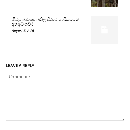
හිටපු අමාත්‍ය අකිල විරාජ් කාරියවසම්
අත්අඩංගුවට
August 5, 2026
LEAVE A REPLY
Comment:
Na