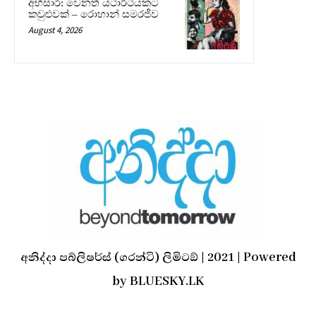
අභිසාරී: වෙනත් යථාර්ථයකට
කවුළුවක් – රොහාන් සමරජීව
August 4, 2026
අනිද්දා පබ්ලිෂර්ස් (ගරන්ටි) ලිමිටඞ් | 2021 | Powered
by BLUESKY.LK