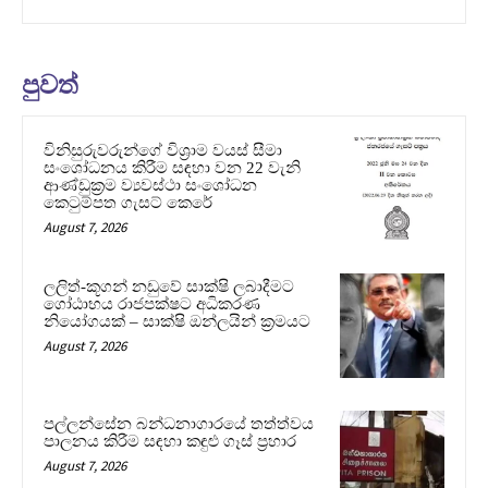
පුවත්
විනිසුරුවරුන්ගේ විශ්‍රාම වයස් සීමා
සංශෝධනය කිරීම සඳහා වන 22 වැනි
ආණ්ඩුක්‍රම ව්‍යවස්ථා සංශෝධන
කෙටුම්පත ගැසට් කෙරේ
August 7, 2026
ලලිත්-කූගන් නඩුවේ සාක්ෂි ලබාදීමට
ගෝඨාභය රාජපක්ෂට අධිකරණ
නියෝගයක් – සාක්ෂි ඔන්ලයින් ක්‍රමයට
August 7, 2026
පල්ලන්සේන බන්ධනාගාරයේ තත්ත්වය
පාලනය කිරීම සඳහා කඳුළු ගෑස් ප්‍රහාර
August 7, 2026