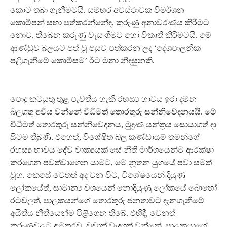
කොට තබා ගැනීමටයි. සමහර අවස්ථාවක විමර්ශන
කොමිෂන් සභා පත්කරන්නේද, කරුණු අනාවරණය කිරීමට
නොව, තිබෙන කරුණු වැසංගීමට හෝ විකෘති කිරීමටයි. මේ
ආණ්ඩුව බලයට පත් වූ පසුව පත්කරන ලද ‘දේශපාලනික
පළිගැනීමේ කොමිසම’ ඊට මනා නිදසුනකි.
පොදු කටයුතු තුළ පැවතිය හැකි රහස්‍ය භාවය ඉරා දමන
බලගතු අවිය වන්නේ විධිමත් තොරතුරු සන්නිවේදනයයි. මේ
විධිමත් තොරතුරු සන්නිවේදනය, මුද්‍රණ යන්ත්‍රය සොයාගත් දා
සිටම තිබුණි. එහෙත්, විශේෂිත බල කණ්ඩායම් තමන්ගේ
රහස්‍ය භාවය දේව වාක්‍යයක් සේ නීති මාර්ගයෙන්ම ආරක්ෂා
කරගෙන පවත්වාගෙන යාමට, මේ නූතන යුගයේ පවා සමත්
වූහ. කෙසේ වෙතත් අද වන විට, විශේෂයෙන් දියුණු
ලෝකයේත්, සාමාන්‍ය වශයෙන් නොදියුණු ලෝකයේ බොහෝ
රටවලත්, පාලකයන්ගේ තොරතුරු ජනතාවට දැනගැනීමේ
අයිතිය නීතියෙන්ම පිළිගෙන තිබේ. එහිදී, වෙනත්
කරුණුවලට අමතරව, වඩාත් වැදගත් වන්නේ, පාලකයාගේ