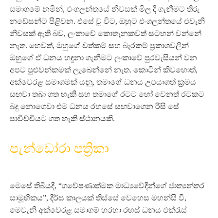
සමාගමේ නමින්, එංගලන්තයේ නිවසක් මිල දී ගැනීමට තිරු
නඩේසන්ට පිළිවන. එසේ වූ විට, ඔහුට එංගලන්තයේ එවැනි
නිවසක් ඇති බව, ලංකාවේ කොතැනකවත් සටහන් වන්නේ
නැත. හෙවත්, ඔහුගේ වත්කම් සහ බැරකම් ප්‍රකාශවලින්
ඔහුගේ ඒ ධනය හඳුනා ගැනීමට ලංකාවේ පුරවැසියන් වන
අපට පුළුවන්කමක් ලැබෙන්නේ නැත. කොටින් කිවහොත්,
අක්වෙරළ සමාගමක් යනු, තමාගේ ධනය උපයාගත් ක්‍රමය
සඟවා තබා ගත හැකි සහ තමාගේ රටට හෝ වෙනත් රටකට
බදු නොගෙවා එම ධනය රහසේ සඟවාගෙන රිසි සේ
පාවිච්චියට ගත හැකි ස්ථානයකි.
පැන්ඩෝරා පත්‍රිකා
මෙසේ තිබියදී, “ගවේෂණාත්මක මාධ්‍යවේදීන්ගේ ජාත්‍යන්තර
සාමූහිකය”, දීර්ඝ කාලයක් තිස්සේ වෙහෙස මහන්සි වී,
මෙවැනි අක්වෙරළ සමාගම් හරහා රහස් ධනය එක්රැස්