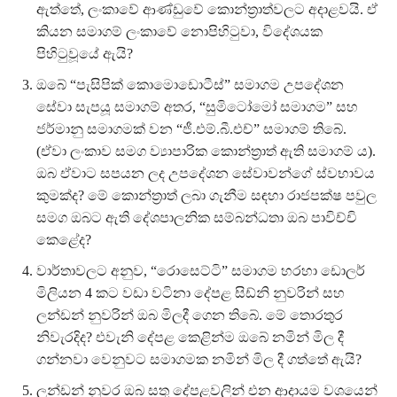
ඇත්තේ, ලංකාවේ ආණ්ඩුවේ කොන්ත්‍රාත්වලට අදාළවයි. ඒ
කියන සමාගම් ලංකාවේ නොපිහිටුවා, විදේශයක
පිහිටුවූයේ ඇයි?
ඔබේ “පැසිපික් කොමොඩොටීස්” සමාගම උපදේශන
සේවා සැපයූ සමාගම් අතර, “සුමිටෝමෝ සමාගම” සහ
ජර්මානු සමාගමක් වන “ජී.එම්.බී.එච්” සමාගම් තිබේ.
(ඒවා ලංකාව සමග ව්‍යාපාරික කොන්ත්‍රාත් ඇති සමාගම් ය).
ඔබ ඒවාට සපයන ලද උපදේශන සේවාවන්ගේ ස්වභාවය
කුමක්ද? මේ කොන්ත්‍රාත් ලබා ගැනීම සඳහා රාජපක්ෂ පවුල
සමග ඔබට ඇති දේශපාලනික සම්බන්ධතා ඔබ පාවිච්චි
කෙළේද?
වාර්තාවලට අනුව, “රොසෙට්ටි” සමාගම හරහා ඩොලර්
මිලියන 4 කට වඩා වටිනා දේපළ සිඩ්නි නුවරින් සහ
ලන්ඩන් නුවරින් ඔබ මිලදී ගෙන තිබේ. මේ තොරතුර
නිවැරදිද? එවැනි දේපළ කෙළින්ම ඔබේ නමින් මිල දී
ගන්නවා වෙනුවට සමාගමක නමින් මිල දී ගත්තේ ඇයි?
ලන්ඩන් නුවර ඔබ සතු දේපළවලින් එන ආදායම වශයෙන්