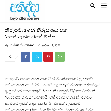
නිරූපමාගෙන් නිරූපණය වන
‘අපේ ඇත්තන්ගේ විත්ති’
October 11, 2021
By
ගාමිණි වියන්ගොඩ
පොදුවේ දේශපාලනඥයන්ටත්, විශේෂයෙන් ලංකාවේ
දේශපාලනඥයන්ටත් ‘නයාට අඳුකොළ’ වන්නේ කුමක්දැයි
ඇසුවොත් කෙනෙකුට දිය හැකි පහසුම පිළිතුර වන්නේ
‘පාරදෘශ්‍ය භාවය’ යන්නයි. එහි අරුත වන්නේ, රහස්‍ය
භාවයට ඉඩක් නැත යන්නයි. එහෙත් ලංකාවේ
දේශපාලනඥයා බලන්නේම සියල්ල ජනතාවගෙන් වසං