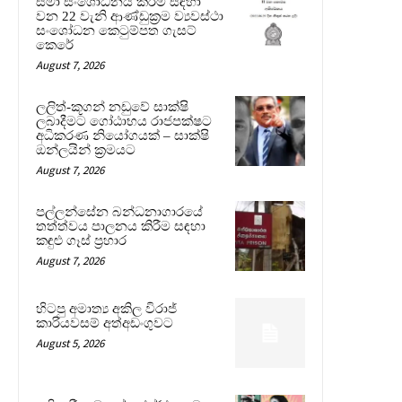
සීමා සංශෝධනය කිරීම සඳහා
වන 22 වැනි ආණ්ඩුක්‍රම ව්‍යවස්ථා
සංශෝධන කෙටුම්පත ගැසට්
කෙරේ
August 7, 2026
ලලිත්-කූගන් නඩුවේ සාක්ෂි
ලබාදීමට ගෝඨාභය රාජපක්ෂට
අධිකරණ නියෝගයක් – සාක්ෂි
ඔන්ලයින් ක්‍රමයට
August 7, 2026
පල්ලන්සේන බන්ධනාගාරයේ
තත්ත්වය පාලනය කිරීම සඳහා
කඳුළු ගෑස් ප්‍රහාර
August 7, 2026
හිටපු අමාත්‍ය අකිල විරාජ්
කාරියවසම් අත්අඩංගුවට
August 5, 2026