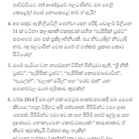
පාවිච්චියට ගත් ආණ්ඩුවේ බලධාරීන්ට ඔබ හෙළි
කෙළේද? එසේ නොකෙළේ නම් ඒ ඇයි?
අප සතුව ඇති ලියවිලි පෙන්වා දෙන පරිදි, ඩොලර් මිලියන
51 ක් වටිනා කලාකෘති එකතුවක් සහිත “පැසිපික් ට්‍රස්ට්”
සමාගමේ ඔබ එක් ප්‍රතිලාභිනියකි. එය නිවැරදිද? නිවැරදි
නම්, බදු බලධාරීන් වෙත ඔබේ ඒ වත්කම් ප්‍රකාශ කොට
සිටියේද?
ඔබේ සැමියා වන නඩේසන් විසින් පිහිටුවා ඇති, “ශ්‍රී නිති
ට්‍රස්ට්”, “පැසිපික් ට්‍රස්ට්”, “පැසිපික් කොමොඩොටීස්”,
“පැලේන්”, “චලාන් ඔයිල්” සහ “රෙඩ් රූත්” යන
සමාගම්වල ඔබේ භූමිකාව කුමක්ද?
වර්ෂ 2014 දී ඔබ දුන් එක් සම්මුඛ සාකච්ඡාවකදී ඔබ මෙසේ
කීවාය: “ගෑනු විදිහට අපි ගත්තොත්, පිරිමින්ට වඩා ගුණ
යහපත්, පිරිමින්ට වඩා අවංක සහ පිරිමි තරම් අල්ලස සහ
දූෂණයට නොනැමෙන කොට්ඨාසයක්.” කරුණාකර, ඒ
කීවේ කුමක්දැයි විස්තර කළ හැකිද?
අවසාන ප්‍රශ්නයේ අන්තර්ගතය තුළ ලංකාවේ බල