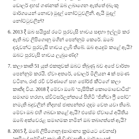
ඩොලර් දහස් ගණනක් ඔබ ලබාගෙන ඇත්තේ (බැංකු
මාර්ගයෙන් නොව) මුදල් නෝට්ටුවලිනි. ඇයි මුදල්
නෝට්ටුවලින්?
2013 දී ඔබ සයිප්‍රස් රටේ පුරවැසි භාවය සඳහා ඉල්ලුම් කර
ඇති බව ලිපිගොනු මගින් පෙන්නුම් කෙරේ. ඔබේ
දරුවන්ට පුරවැසි භාවය ලැබී තිබේ. ඔබ අයදුම් කළේ ඇයි?
ඔබට පුරවැසි භාවය ලැබුණේද?
කලා කෘති 51 යුත් එකතුවක් ඔබට තිබුණු බව අපේ වාර්තා
පෙන්නුම් කරයි. ඒවා අතරේ, ඩොලර් මිලියන 4 ක් පමණ
වටිනා, රාජ් රවි වර්ණාගේ සහ ජෝර්ජ් කීට්ගේ කලා
කෘතිද විය. 2018 දී මේවා ඔබේ ‘පැසිපික් කොමොඩොටීස්’
සමාගම හරහා, ස්විට්සර්ලන්තයේ පිහිටි ‘ජිනීවා ෆ්‍රී පෝට්’
නමැති බදුවලින් නිදහස් ජාත්‍යන්තර ගුදම වෙත යවා තිබේ.
මේවා ඔබ එහි ගබඩා කළේ ඇයි? එසේම ඒවායේ අයිතිය
ඔබේ අක්වෙරළ සමාගමක නමින් ඔබ තබාගත්තේ ඇයි?
2015 දී, ඔබේ ලිපිගොනු (සාමාන්‍ය ක්‍රමයට වෙනස්)
‘කුරියේ සර්විස්’ නමැති විශ්වසනීය මාර්ගයෙන්