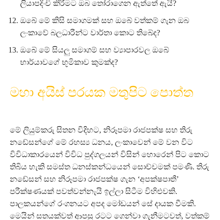
ලියාපදිංචි කිරීමට ඔබ තෝරාගෙන ඇත්තේ ඇයි?
ඔබේ මේ කිසි සමාගමක් සහ ඔබේ වත්කම් ගැන ඔබ
ලංකාවේ බලධාරීන්ට වාර්තා කොට තිබේද?
ඔබේ මේ සියලු සමාගම් සහ ව්‍යාපාරවල ඔබේ
භාර්යාවගේ භූමිකාව කුමක්ද?
මහා අයිස් පරයක මතුපිට පොත්ත
මේ ලියුම්කරු සිතන විදිහට, නිරූපමා රාජපක්ෂ සහ තිරු
නඩේසන්ගේ මේ රහස්‍ය ධනය, ලංකාවෙන් මේ වන විට
විවිධාකාරයෙන් විවිධ පුද්ගලයන් විසින් හොරෙන් පිට කොට
තිබිය හැකි සමස්ත ධනස්කන්ධයෙන් සොච්චමක් පමණි. තිරු
නඩේසන් සහ නිරූපමා රාජපක්ෂ ගැන ‘අපක්ෂපාතී’
පරීක්ෂණයක් පවත්වන්නැයි ඉල්ලා සිටීම විහිළුවකි.
පාලකයන්ගේ රංගනයට අපද මෝඩයන් සේ දායක වීමකි.
මෙයින් සතයක්වත් ආපසු රටට ගෙන්වා ගැනීමටවත්, වත්කම්