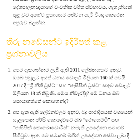
දේශපාලනඥයාගේ වංචනික චරිත ස්වභාවය, ගැහැනියක්
තුළ වුව අගේට ප්‍රකාශයට පත්වන සැටි විශද කෙරෙන
අපූරුව බලන්න.
තිරු නඩේසන්ට ඉදිරිපත් කළ
ප්‍රශ්නාවලිය
අපට දැකගන්නට ලැබී ඇති 2011 ලේඛනයකට අනුව,
ඔබේ පවුලට අයත් ධනය ඩොලර් මිලියන 160 ක් වෙයි.
2017 දී “ශ්‍රී නිති ට්‍රස්ට්” සහ “පැසිපික් ට්‍රස්ට්” සතුව ඩොලර්
මිලියන 18 ක් තිබුණි. මෙය නිවැරදිද? මේ ධනය ඔබ
සොයාගත්තේ කොහෙන්ද?
අප දැක ඇති ලේඛනවලට අනුව, බදු පාරාදීසයක් වශයෙන්
සැලකෙන ජර්සි කොදෙව්වේ ඔබ “රොසෙට්ටි” සහ
“පැසිපික් කොමොඩොටීස්” නමැති උපදේශන සමාගම්
පිහිටුවා ඇත. මේ සමාගම් මගින් උපදේශන සේවා ලබා දී