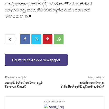
හෙළි නොකළ ‘කළු සල්ලි’ මෝරුන් කිසිවෙකු නීතියේ
රැහැනට හසු කරගැනීමටවත් හැකියාවක් පේනතෙක්
මානයක නැත.■
Countribute Anidda Newspaper
Previous article
Next article
කොළඹ වරායේ සේවා සැපයුම්
කරන්නාගොඩ ගැන
ව්‍යාපාරත් චීනයට
නීතිපතිගේ දෙබිඩි භූමිකාව කුමක්ද?
- Advertisement -