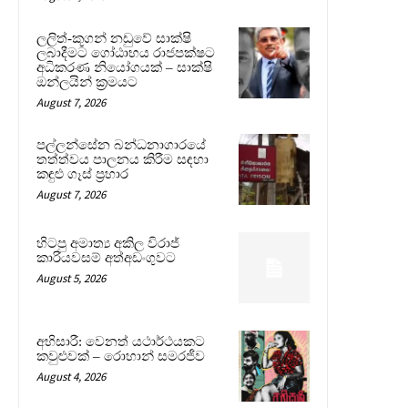
ලලිත්-කූගන් නඩුවේ සාක්ෂි
ලබාදීමට ගෝඨාභය රාජපක්ෂට
අධිකරණ නියෝගයක් – සාක්ෂි
ඔන්ලයින් ක්‍රමයට
August 7, 2026
පල්ලන්සේන බන්ධනාගාරයේ
තත්ත්වය පාලනය කිරීම සඳහා
කඳුළු ගෑස් ප්‍රහාර
August 7, 2026
හිටපු අමාත්‍ය අකිල විරාජ්
කාරියවසම් අත්අඩංගුවට
August 5, 2026
අභිසාරී: වෙනත් යථාර්ථයකට
කවුළුවක් – රොහාන් සමරජීව
August 4, 2026