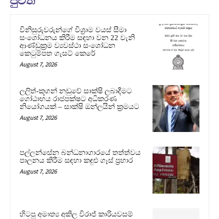
පුවත්
විනිසුරුවරුන්ගේ විශ්‍රාම වයස් සීමා
සංශෝධනය කිරීම සඳහා වන 22 වැනි
ආණ්ඩුක්‍රම ව්‍යවස්ථා සංශෝධන
කෙටුම්පත ගැසට් කෙරේ
August 7, 2026
ලලිත්-කූගන් නඩුවේ සාක්ෂි ලබාදීමට
ගෝඨාභය රාජපක්ෂට අධිකරණ
නියෝගයක් – සාක්ෂි ඔන්ලයින් ක්‍රමයට
August 7, 2026
පල්ලන්සේන බන්ධනාගාරයේ තත්ත්වය
පාලනය කිරීම සඳහා කඳුළු ගෑස් ප්‍රහාර
August 7, 2026
හිටපු අමාත්‍ය අකිල විරාජ් කාරියවසම්