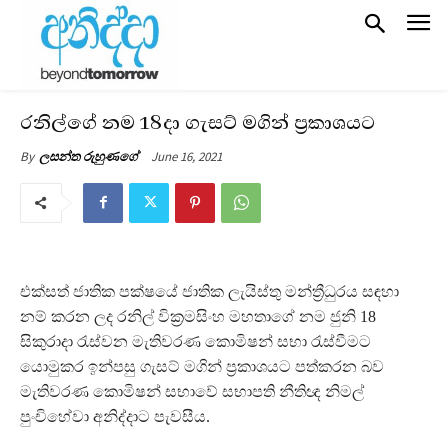
රනිල්ගේ නම 18දා ගැසට් මගින් ප්‍රකාශයට
June 16, 2021
By
ලසන්ත රුහුණගේ
එක්සත් ජාතික පක්ෂයේ ජාතික ලැයිස්තු මන්ත්‍රීධුරය සඳහා
නම් කරන ලද රනිල් වික්‍රමසිංහ මහතාගේ නම ජුනි 18
සිකුරාදා රැස්වන මැතිවරණ කොමිෂන් සභා රැස්වීමට
යොමුකර ඉන්පසු ගැසට් මගින් ප්‍රකාශයට පත්කරන බව
මැතිවරණ කොමිෂන් සභාවේ සභාපති නීතිඥ නිමල්
පුංචිහේවා අනිද්දාට පැවසීය.