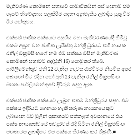
මැතිවරණ කොමිෂන් සභාවේ සාමාජිකයින් පස් දෙනාම එම
ගැසට් නිවේදනය පලකිරීම සඳහා අනුමැතිය ලබාදිය යුතු වීම
ඊට හේතුවය.
එක්සත් ජාතික පක්ෂයට පසුගිය මහා මැතිවරණයේදී හිමිවූ
එකම අසුන වන ජාතික ලැයිස්තු මන්ත්‍රී ධුරයට එහි නායක
රනිල් වික්‍රමසිංහගේ නම එම පක්ෂය විසින් මැතිවරණ
කොමිෂන් සභාවට අද(ජුනි 16) යොමුකර තිබේ.
පාර්ලිමේන්තුව ජුනි 22 වැනිදා නැවත රැස්වීමට නියමිත අතර
බොහෝ විට එදින හෝ ජුනි 23 වැනිදා රනිල් වික්‍රමසිංහ
මහතා පාර්ලිමේන්තුවේ දිවිරුම් දෙනු ඇත.
එක්සත් ජාතික පක්ෂයට ලැබුන එකම මන්ත්‍රීධුරය සඳහා එම
පක්ෂය ඉදිරියට ගෙනයා හැකි තරුණ නායකයෙකුට
ලබාදෙන බව මුලින් ප්‍රකාශයට පත්කළත් අවසානයේ එය
පක්ෂ නායකත්වයේ තවදුරටත් රැඳී සිටින රනිල් වික්‍රමසිංහ
මහතාටම ලබාදීමට එම පක්ෂය තීරණය කර තිබුණි.
■