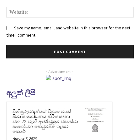
Web
Save my name, email, and website in this browser for the next
time I comment.
- Advertisement -
අලුත් ලිපි
විනිසුරුවරුන්ගේ විශ්‍රාම වයස්
සීමා සංශෝධනය කිරීම සඳහා
වන 22 වැනි ආණ්ඩුක්‍රම ව්‍යවස්ථා
සංශෝධන කෙටුම්පත ගැසට්
කෙරේ
August 7, 2026