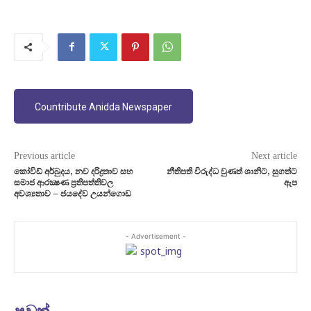
Countribute Anidda Newspaper
Previous article
Next article
කෝවිඩ් අර්බුදය, නව දරිද්‍රතාව සහ
නීතිපති විරුද්ධ වුණත් ශානිට, සුගත්ට
සමාජ ආරක්‍ෂණ ප්‍රතිපත්තිවල
ඇප
අවශ්‍යතාව – ජයදේව උයන්ගොඩ
- Advertisement -