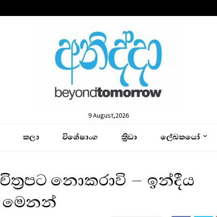
9 August,2026
කලා
විශේෂාංග
ක්‍රිඩා
ලේඛකයෝ
ිත්‍රපට නොකරාවි – ඉන්දීය
් මෙනන්