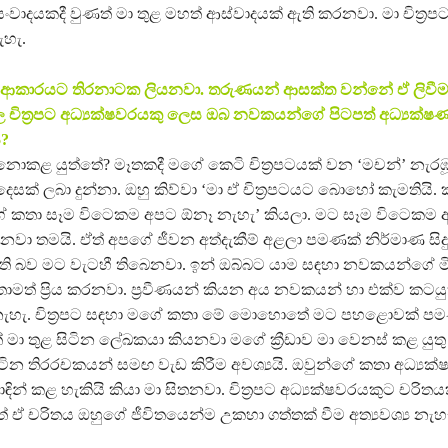
ාදයකදී වුණත් මා තුළ මහත් ආස්වාදයක් ඇති කරනවා. මා චිත්‍රප
ැහැ.
 ආකාරයට තිරනාටක ලියනවා. තරුණයන් ආසක්ත වන්නේ ඒ ලිවීමට
ුල චිත්‍රපට අධ්‍යක්ෂවරයකු ලෙස ඔබ නවකයන්ගේ පිටපත් අධ්‍යක්ෂ
?
ොකළ යුත්තේ? මෑතකදී මගේ කෙටි චිත්‍රපටයක් වන ‘මචන්’ නැරඹූ ම
ෙසක් ලබා දුන්නා. ඔහු කිව්වා ‘මා ඒ චිත්‍රපටයට බොහෝ කැමතියි.
ගේ කතා සෑම විටෙකම අපට ඕනෑ නැහැ’ කියලා. මට සෑම විටෙකම අ
වා තමයි. ඒත් අපගේ ජීවන අත්දැකීම් අළලා පමණක් නිර්මාණ සිදු
ැති බව මට වැටහී තිබෙනවා. ඉන් ඔබ්බට යාම සඳහා නවකයන්ගේ මිත
ාමත් ප්‍රිය කරනවා. ප්‍රවීණයන් කියන අය නවකයන් හා එක්ව කටයුත
් නැහැ. චිත්‍රපට සඳහා මගේ කතා මේ මොහොතේ මට පහළොවක් ප
 මා තුළ සිටින ලේඛකයා කියනවා මගේ ක්‍රීඩාව මා වෙනස් කළ යුතු
ටින තිරරචකයන් සමඟ වැඩ කිරීම අවශ්‍යයි. ඔවුන්ගේ කතා අධ්‍යක්
න් කළ හැකියි කියා මා සිතනවා. චිත්‍රපට අධ්‍යක්ෂවරයකුට චරිත
ත් ඒ චරිතය ඔහුගේ ජීවිතයෙන්ම උකහා ගත්තක් වීම අත්‍යවශ්‍ය නැහ