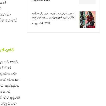
්නේ
්
ගැන මා
අභිසාරී: වෙනත් යථාර්ථයකට
කවුළුවක් – රොහාන් සමරජීව
ීම ඉතාමත්
August 4, 2026
ති දැක්ම
්ල මේ තරම්
ට විචාර
ත්‍රපටයකට
ිතයේ අවසාන
මට පැවසුවා,
බට නොව,
නි මට අදටත්
. ඔහු සමඟ