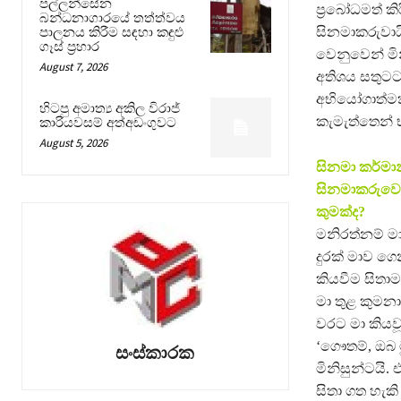
පල්ලන්සේන
ප්‍රබෝධමත් 
බන්ධනාගාරයේ තත්ත්වය
සිනමාකරුවායි
පාලනය කිරීම සඳහා කඳුළු
ගෑස් ප්‍රහාර
වෙනුවෙන් මි
August 7, 2026
අතිශය සතුටට
අභියෝගාත්මකය
හිටපු අමාත්‍ය අකිල විරාජ්
කැමැත්තෙන් භු
කාරියවසම් අත්අඩංගුවට
August 5, 2026
සිනමා කර්මාන
සිනමාකරුවෙක
කුමක්ද?
මනිරත්නම් ම
දුරක් මාව ගෙ
කියවීම සිතා
මා තුළ කුමන
වරට මා කියවූ
‘ගෞතම්, ඔබ ම
සංස්කාරක
මිනිසුන්ටයි
සිතා ගත හැක