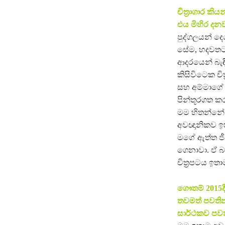
චිත්‍රාගාර 
එය මිහිර දන
පුද්ගලයන් දෙ
සේම, හදවතටත
ආදරයෙන් බැඳ
කිසිවිටෙක චි
සහ අම්මාගේ ප
පින්තූරගත 
මම හිතන්නේ 
අවඥානිකව ඉතා
මගේ ඇත්ත ජීව
ගෙනාවා. ඒ බ
චිත්‍රපටය ඉත
ගෞතම් 2015දී
තවමත් පවතින
සාර්ථකව පව