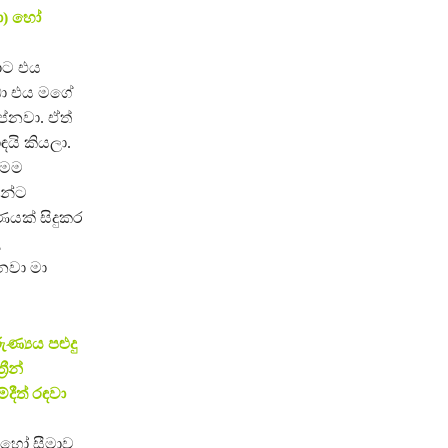
වා) හෝ
ාට එය
ඩා එය මගේ
ේනවා. ඒත්
යි කියලා.
 මම
න්ට
ණයක් සිදුකර
ළ
නවා මා
ණ්‍යය පළුදු
රීන්
ීත් රඳවා
ක හෝ සීමාව