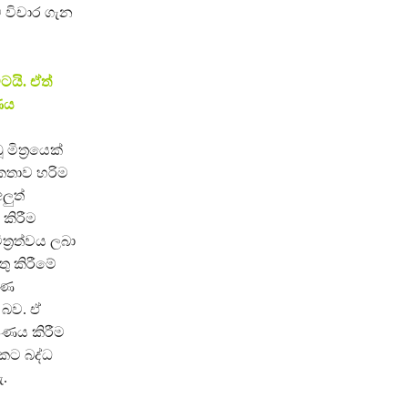
ට විචාර ගැන
යි. ඒත්
ණය
ිත්‍රයෙක්
 කතාව හරිම
ලුත්
 කිරීම
්‍රත්වය ලබා
ු කිරීමේ
මණ
 බව. ඒ
ෂණය කිරීම
යකට බද්ධ
ැ.