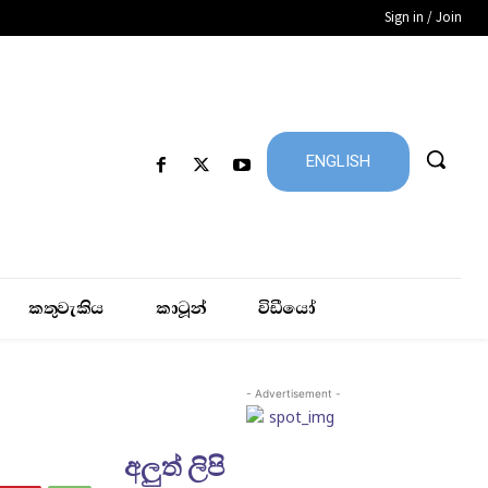
Sign in / Join
ENGLISH
කතුවැකිය
කාටූන්
විඩීයෝ
- Advertisement -
අලුත් ලිපි