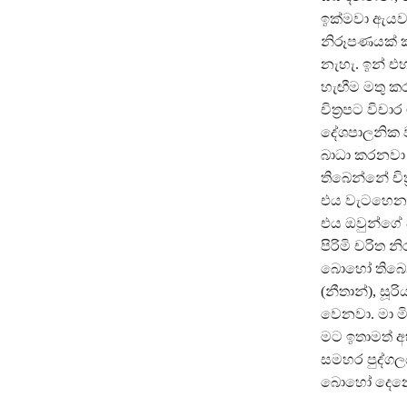
ඉක්මවා ඇයව 
නිරූපණයක් ක
නැහැ. ඉන් එහ
හැඟීම මතු ක
චිත්‍රපට වි
දේශපාලනික වශ
බාධා කරනවා 
තිබෙන්නේ චිත
එය වැටහෙනවා
එය ඔවුන්ගේ 
පිරිමි චරිත
බොහෝ තිබෙනවා
(නීතාන්), සූ
වෙනවා. මා ම
මට ඉතාමත් අ
සමහර පුද්ගල
බොහෝ දෙනෙක්