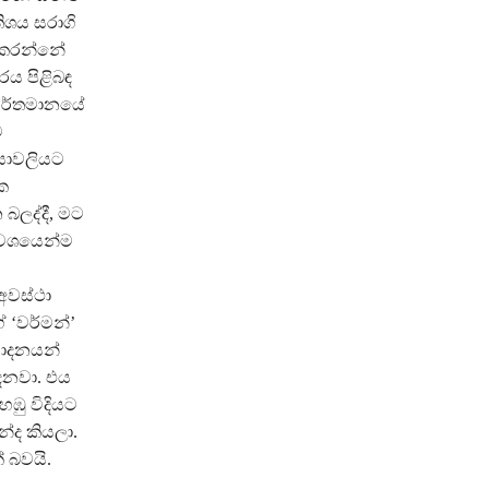
ිශය සරාගි
ත කරන්නේ
රය පිළිබඳ
 වර්තමානයේ
ම
ියාවලියට
ක
බලද්දී, මට
 වශයෙන්ම
අවස්ථා
 ‘වර්මන්’
වාදනයන්
ෙනවා. එය
ඹු විදියට
්ද කියලා.
 බවයි.