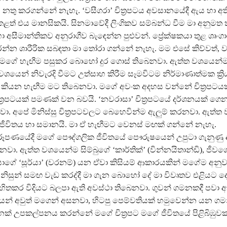
නතු කරගන්නේ නැහැ. ‘වසීගරා’ චිත්‍රපටය අවසානයේදී ඇය හා අත
ළත් එය මානසිකයි. සිනමාවේදී ලිංගිකව සම්බන්ධ වීම මා අනුම
ා අසීමාන්තිකව අනුරාගීව බැඳෙන්න පුළුවන්. ප්‍රේක්ෂකයා තුළ ශෘංගා
රන්න ශාරීරික සබඳතා මා තෝරා ගන්නේ නැහැ. මම එසේ කිව්වත්,
චාර මගේ හැඟීම පසුකර බොහෝ දුර ගොස් තිබෙනවා. ඇත්ත වශයෙන්
යෙන් නිවැරදි වීමට උත්සාහ කිරීම සෑමවිටම නිර්මාණාත්මක ක්‍ර
කියන හැඟීම මට තිබෙනවා. මගේ අවංක අදහස වන්නේ චිත්‍රපටය
්‍රපටයක් පමණක් වන බවයි. ‘නවරාසා’ චිත්‍රපටයේ දර්ශනයක් ගෙන 
. අපේ මිනිස්සු චිත්‍රපටවලට බෙහෙවින්ම ඇලුම් කරනවා. ඇත්ත
ජීවිතය හා සමානයි. මා ඒ හැඟීමට වෙනස් මඟක් ගන්නේ නැහැ.
 නිරූපණයේදී මගේ පෞද්ගලික ජීවිතයේ පෞරුෂයෙන් උපුටා ගැනුණු 
. ඇත්ත වශයෙන්ම සිම්බුගේ ‘කාර්තික්’ (වින්නයිතාන්ඩි), ජීවගේ
රියාගේ ‘සූර්යා’ (වරනම්) යන ඒවා කිසියම් ආකාරයකින් මගේම අනු
ිනිසුන් සමඟ වැඩ කරද්දී මා ගැන බොහෝ දේ මා විවෘතව එළියට ද
හිතකර විදියට බලපා ඇති අවස්ථා තිබෙනවා. ගුවන් ගමනකදී පවා අහ
යන් අවුත් මගෙන් අසනවා, හිටපු පෙම්වතියක් හමුවෙන්න යන ගමන
 උපකල්පනය කරන්නේ මගේ චිත්‍රපට මගේ ජීවිතයේ පිළිබිඹුවක්