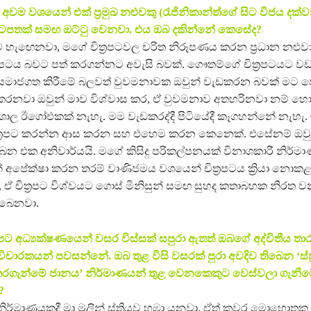
අවම වශයෙන් එක් ප්‍රමුඛ නළුවකු (රැජිනිකාන්ත්ගේ සිට විජය දක්
ටපතක් සමඟ ඔට්ටු වෙනවා. එය ඔබ දකින්නේ කෙසේද?
හැඟෙනවා, මගේ චිත්‍රපටවල චරිත නිරූපණය කරන ප්‍රධාන නළුව
‍රපටය බවට පත් කරගන්නට අවැසි බවක්. ගෞතම්ගේ චිත්‍රපටයට ව
ව සමාජගත කිරීමේ බලවත් වුවමනාවක ඔවුන් වැඩකරන බවක් මට ප
නා කරනවා ඔවුන් මාව විශ්වාස කර, ඒ වුවමනාව අතහරිනවා නම් හොඳ
ාල ඊගෝඑකක් නැහැ. මම වැඩකරද්දී පිටියේදී කෑගහන්නේ නැහැ.
ිත්‍රපට කරන්න ආස කරන සහ එහෙම කරන කෙනෙක්. එසේනම් ඔවු
න එක අනිවාර්යයි. මගේ කිසිදු පරිකල්පනයක් විනාශකාරී නිර්මා
් අපේක්ෂා කරන තරම් වාණිජමය වශයෙන් චිත්‍රපටය ක්‍රියා නොක
, ඒ චිත්‍රපට විශ්වයට ගොස් මිනිසුන් සමඟ සුහද කතාබහක නිරත ව
ිබෙනවා.
‍රපට අධ්‍යක්ෂණයෙන් වසර විස්සක් සපුරා ඇතත් ඔබගේ අද්විතීය තාරු
 විචාරකයන් පවසන්නේ. ඔබ තුළ විසි වසරක් පුරා අවදිව තිබෙන ‘ස්ත්‍
ගැන්මේ ජානය’ නිර්මාණයන් තුළ වෙනකෙකුට වෙස්වලා ගැනීමේද
?
නිර්මාණයකදී මා මුලින් ස්ත්‍රියව හඹා යනවා. ඒත් කවර මොහොත