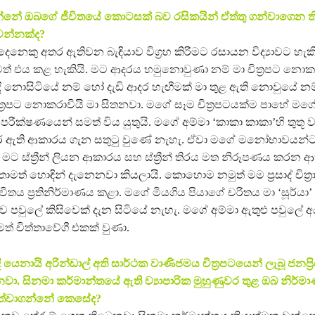
කියන්නේ ඔබගේ ජීවිතයේ කොටසක් බව රසිකයින් ඒත්තු ගන්වාගෙන 
වන්නක්ද?
දෙනෙකු අතර ඇතිවන බැඳියාව විග්‍රහ කිරීමට රසායන විද්‍යාවට හැක
් එය කළ හැකියි. මට ආදරය හමුනොවුණා නම් මා චිත්‍රපට නොකර
ී නොසිටියේ නම් හෝ දැඩි ආදර හැඟීමක් මා තුළ ඇති නොවුයේ නම
ත්‍රපට නොකරාවියි මා සිතනවා. මගේ සෑම චිත්‍රපටයක්ම පාහේ මගේ
රීක්ෂණයෙන් සමත් විය යුතුයි. මගේ අම්මා ‘කාකා කාකා’හි තුතූ 
කර ඇති ආකාරය ගැන සතුටු වුණේ නැහැ. ඒවා මගේ මනෝභාවයන්
මට ස්ත්‍රීන් ලියන ආකාරය සහ ස්ත්‍රීන් තිරය මත නිරූපණය කරන 
මත් හොඳින් දැනෙනවා කියලායි. කොහොම නමුත් මම ප්‍රසාද් චිත්‍ර
ිතය ප්‍රතිනිර්මාණය කළා. මගේ මියගිය පියාගේ චරිතය මා ‘සූර්යා
ව පවුලේ කිසිවෙක් දැන සිටියේ නැහැ. මගේ අම්මා ඇතුළු පවුලේ 
ාමත් චිත්තාවේගී එකක් වුණා.
 යෙනායි අරින්ඩාල් අති සාර්ථක වාණිජමය චිත්‍රපටයෙන් ලැබූ ජනප්‍
වා. සිනමා කර්මාන්තයේ ඇති ව්‍යාපාරික මුහුණුවර තුළ ඔබ නිර
ත්වාගන්නේ කෙසේද?