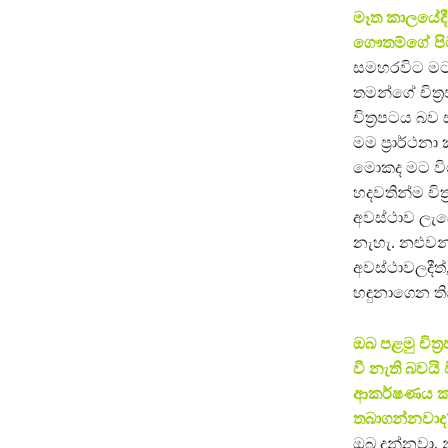
මෑත කාලයේදී 
ගෞතම්ගේ පි
සමහරවිට මට 
තමන්ගේ චිත්
චිත්‍රපටය බ
මම ප්‍රාර්ථ
මොකද මට විශ
හදවතින්ම ච
අවස්ථාව ලැබෙ
නැහැ. නළුවන
අවස්ථාවලදීත්
හඳුනාගෙන ත
ඔබ පළමු චිත්
වී නැති බවයි
ආකර්ෂණය කර
තබාගන්නවාද
ඔබ දන්නවා, 