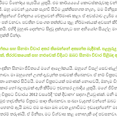
කිරීමට විනෝදය සැපයිය යුතුයි. එම කාර්යයයේ කොටස්කරුවකු වන
. ඔහු මෙවන් යුගයක සැඟවී සිටීම යුක්තිසහගත නැහැ. මම මිනිසුන
නිසුන්ගේ වින්දනය වෙනුවෙන් නිර්මාණ කළා. ඒ අවස්ථාව ලැබීම 
 පත් වනවා. පවතින වසංගත තත්ත්වය තුළ නිර්මාණයක් අවසන් කිර
ි. එහිදී මුහුණ දෙන්නට සිදුවූ දුක්ගැහැට සහ අභියෝග සියල්ල මා
ක්ති වින්දා.
්තය සහ සිනමා විචාර අතර තිබෙන්නේ අත්‍යන්ත බැඳීමක්. පළපුරුදු
්, තිරරචකයෙක් සහ නළුවෙක් විදියට ඔබට සිනමා විචාර පිළිබඳ ඇ
ා දකින සිනමා ජීවිතයේ මගේ ආලෝකයයි. ඔහුගේ විසල් සෙවණැල
නාවා. මා ඔහුගෙන් උගත් දැවැන්ත පාඩමක් තිබෙනවා. ඒ නම් චිත්‍රප
මතා නොකර සිටීමයි. මගේ චිත්‍රපටයක් පමණක් නොවෙයි, ඕනෑම චි
ාකාර හෝ බලපෑමක් ඇති කිරීමට ඉඩහසර ලබාදිය යුතුයි. මගේ ජීව
 චිත්‍රපට විචාරය 2012 වසරේදී ‘එක් දීවානා’ සඳහා ලියවුණක්. මනි 
ුළු හදවතින්ම චිත්‍රපට සාදා තිබෙනවා. සංඛ්‍යා වැදගත් වන්නේ ඔ
. එහෙනම් ඇයි ඔබට එම සංඛ්‍යා ඔබ වෙත ළඟාවීමට ඉඩදෙන්නේ?’ ම
ි තරම් තරුණයි. ඒ මිනිසා, මට විශ්වාස කළ නොහැකි දේ පවසනවා