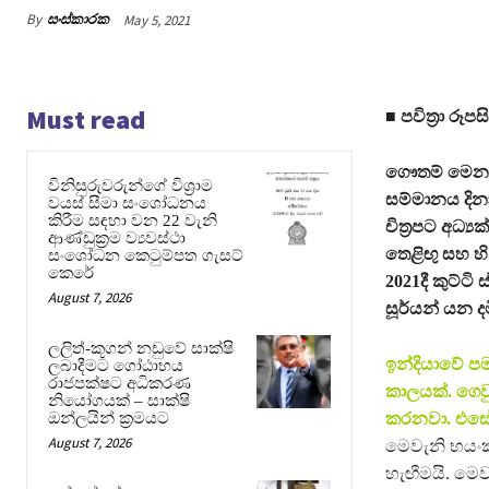
By
සංස්කාරක
May 5, 2021
Must read
■ පවිත්‍රා රූපස
ගෞතම් මෙනන්ග
විනිසුරුවරුන්ගේ විශ්‍රාම
සම්මානය දිනාග
වයස් සීමා සංශෝධනය
කිරීම සඳහා වන 22 වැනි
චිත්‍රපට අධ්
ආණ්ඩුක්‍රම ව්‍යවස්ථා
තෙළිඟු සහ හ
සංශෝධන කෙටුම්පත ගැසට්
කෙරේ
2021දී කුට්ටි
August 7, 2026
සූර්යන් යන 
ලලිත්-කූගන් නඩුවේ සාක්ෂි
ඉන්දියාවේ 
ලබාදීමට ගෝඨාභය
රාජපක්ෂට අධිකරණ
කාලයක්. ගෙව
නියෝගයක් – සාක්ෂි
ඔන්ලයින් ක්‍රමයට
කරනවා. එස
August 7, 2026
මෙවැනි භයංක
හැඟීමයි. මෙ