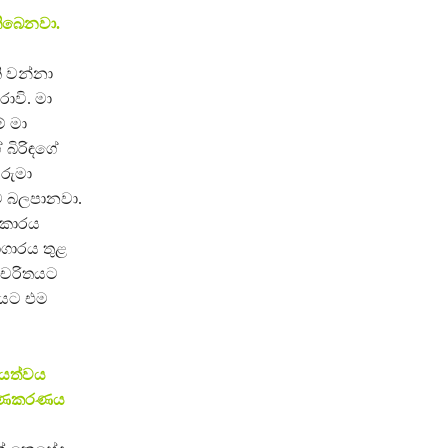
තිබෙනවා.
ි වන්නා
ාවි. මා
් මා
 බිරිඳගේ
වරුමා
ට බලපානවා.
ආකාරය
ාගාරය තුළ
’ චරිතයට
අයට එම
රියත්වය
්මාණකරණය