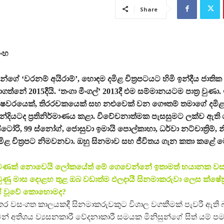
Share
ිංහ
ේ ‘වරනම් අයිරාම්’, හොඳම දමිළ චිත්‍රපටයට හිමි ඉන්දීය ජාතික ච
ත්නේ 2015දීයි. ‘තංගා මීංගල්’ 2013දී එම සම්මානයටම පාත්‍ර වුණා. 
‍යක්ෂවරයෙක්, තිරරචකයෙක් සහ නළුවෙක් වන ගෞතම් තමාගේ දමිළ ච
ින්දියටද ප්‍රතිනිර්මාණය කළා. විවේචනාත්මක පැසසුමට ලක්ව ඇති
 ස්ටෝරි, 99 ස්නෝග්, ජොසුවා ඉමායි පොල්කාහා, ධර්වා නට්චාත්‍රිම්, නී
දමිළ චිත්‍රපට නිමවනවා. ඔහු සිනමාව සහ ජීවිතය ගැන කතා කළේ 
පමණක් නොවෙයි ලෝකයේත් මේ ගෙවෙන්නේ ඉතාමත් භයානක ව
ුණු මාස දොළහ තුළ ඔබ වඩාත්ම ඵලදායී සිනමාකරුවා ලෙස ක්ෂේත්
ේ වූවේ කොහොමද?
ර වසංගත කාලයකදී සිනමාකරුවකුට විශාල වගකීමක් පැවරී ඇති
වන් අතිශය ව්‍යසනකාරී වේදනාකාරී සමයක මිනිසුන්ගේ සිත් යම් 