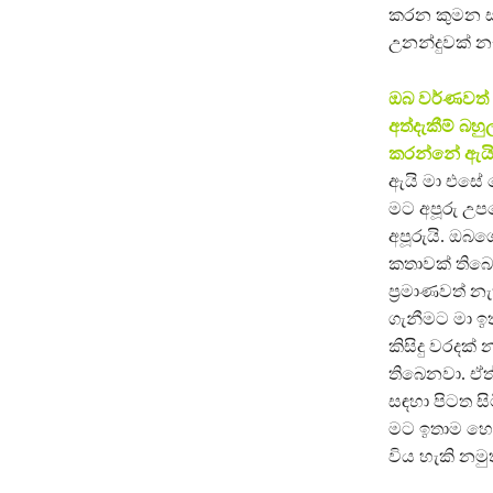
කරන කුමන සංව
උනන්දුවක් න
ඔබ වර්ණවත්
අත්දැකීම් බහ
කරන්නේ ඇයි
ඇයි මා එසේ න
මට අපූරු උපද
අපූරුයි. ඔබ
කතාවක් තිබෙන
ප්‍රමාණවත් න
ගැනීමට මා ඉත
කිසිදු වරදක
තිබෙනවා. ඒත්
සඳහා පිටත සි
මට ඉතාම හොඳි
විය හැකි නමු