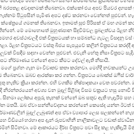
කව තේරුම් ගෙන තිබෙනවා සිනමා කර්මාන්තය ක්‍රියාත්මක වන්
ි බරපතළ අවදානමක් තිබෙනවා. එක්කෝ එය අපව පියවර දහසක් ඉ
ත්නම් පිටුපසින් පැමිණ අපට දෂ්ට කරනවා වෙන්නත් පුළුවන්. හැද
්ෂේත්‍රයේ ගමනක් තිබෙනවා. ඉතාමත් සුළු පිරිසක් ඒ මඟ ගමන් කර
දකින්නේ. මේ මොහොතේ මුහුණපාන සිදුවීම්වල ප්‍රබලත්වය ඊළඟ න
මහර අවස්ථාවලදී එක් චිත්‍රපටයක් හා සම්බන්ධ ගැටලු විසඳනු වස්
ු කළා. ඊළඟ චිත්‍රපටයට වස්තු බීජය සැපයූවේ කලින් චිත්‍රපටය කරද්දී 
වක් විසඳීම සඳහා වෙන්න පුළුවන්. එවැනි හේතු නිසා චිත්‍රපට සෑදිය
‍රපට නිර්මාණය වන්නේ අපට කීමට දේවල් ඇති නිසායි.
මගේ ප්‍රශ්න ගැන මා විවෘතව කතා කරනවා. මෙහිදී නවකයන්ට උග
 තිබෙනවා. ඔබව ආරක්ෂා කර ගන්න. චිත්‍රපටය බොක්ස් ඔෆිස් වාර්
තු නැතිව ක්‍රියා කරන්න. එහි වගකීම නිෂ්පාදකයා වෙත පවරන්න.
ි නිරන්තරයෙන් අවශ්‍ය වන මුදල් පිළිබඳ විසම චක්‍රයට හසු නොවී 
 සිනමා ලෝකය අපූරු තැනක් වන්නේ ඔබ සතුව ඇති හැදෑරීම් සහ 
න මතයි. ඔබ ඒවා සන්නිවේදනය කරන්නේ කෙසේද යන්න ඊටත් 
ර්මාණවලින් මුදල් ලැබුණත් අප ඒවා ව්‍යාපාර ලෙස සලකන්නේ නැ
ට සහ වීඩියෝ හරහා අප දැන් රූපවාහිනී නාලිකාවලට වඩාත් ස්වාධී
මින් සිටිනවා. මේ ආකාරයට දීර්ඝ චිත්‍රපට පවා සිදු කළ හැකිදැයි මින