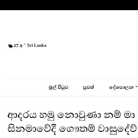
No menu items!
27.9
C
Sri Lanka
මුල් පිටුව
පුවත්
දේශපාලන
ආදරය හමු නොවුණා නම් මා ච
සිනමාවේදී ගෞතම් වාසුදේව