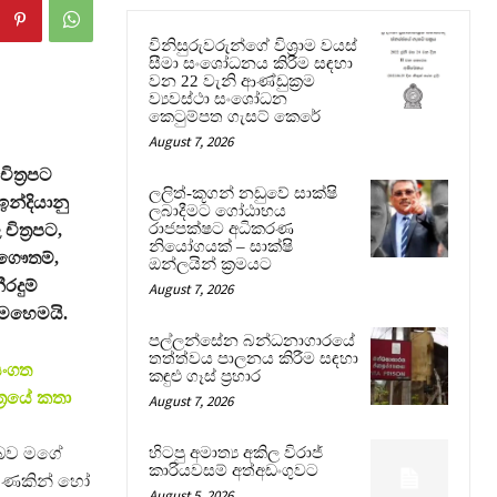
විනිසුරුවරුන්ගේ විශ්‍රාම වයස්
සීමා සංශෝධනය කිරීම සඳහා
වන 22 වැනි ආණ්ඩුක්‍රම
ව්‍යවස්ථා සංශෝධන
කෙටුම්පත ගැසට් කෙරේ
August 7, 2026
ිත්‍රපට
ලලිත්-කූගන් නඩුවේ සාක්ෂි
ඉන්දියානු
ලබාදීමට ගෝඨාභය
රාජපක්ෂට අධිකරණ
ිත්‍රපට,
නියෝගයක් – සාක්ෂි
 ගෞතම්,
ඔන්ලයින් ක්‍රමයට
රදුම්
August 7, 2026
මෙහෙමයි.
පල්ලන්සේන බන්ධනාගාරයේ
තත්ත්වය පාලනය කිරීම සඳහා
සංගත
කඳුළු ගෑස් ප්‍රහාර
‍රයේ කතා
August 7, 2026
 බව මගේ
හිටපු අමාත්‍ය අකිල විරාජ්
කාරියවසම් අත්අඩංගුවට
පමණකින් හෝ
August 5, 2026