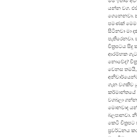
මම ඉතාම අවං
යන්න වග. එහ
ගෙනෙනවා. නැ
පමණක් මෙම ක
සිටිනවා මා 
පැතිරෙනවා. ස
චිත්‍රපටය සිද
ආරම්භක ගැටලු
නොවේද? චිත්
වෙනස තමයි, 
අනිවාර්යෙන්ම
ගැන වගකිව යු
කර්මාන්තයේ ද
වගබලා ගන්න.
මොනවාද යන්
බලපානවා. නි
කෙටි චිත්‍රප
ප්‍රවර්ධනය කර