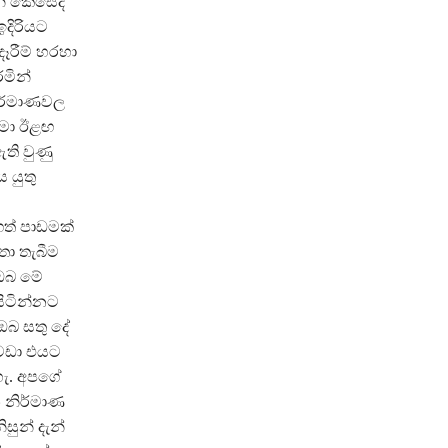
නේ කෙසේද
දිරියට
ෑරීම් හරහා
මින්
ිර්මාණවල
 මා ඊළඟ
ඇති වුණු
 යුතු
ත් පාඩමක්
තා තැබීම
 ඔබ මේ
සිටින්නට
ඔබ සතු දේ
වඩා එයට
හැ. අපගේ
න නිර්මාණ
ිසුන් දැන්