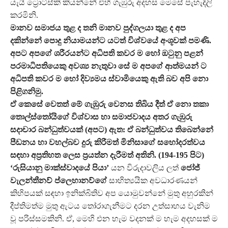
යැයි ට්‍රොට්ස්කි කියන්නේ එහි ගැඹුරු අදහස මෙසේ පැහැදිලි
කරමිනි.
මානව සමාජය තුළ ද තනි මානව පුද්ගලයා තුළ ද අප
දකින්නේ පොදු නියාමයන්ට යටත් විශ්වයේ අංශූවක් පමණි.
අපට අපගේ ශරීරයන්ට අධිපති කවර ම හෝ ඔටුනු පළන්
පරමාධිපතියෙකු අවශ්‍ය නැතුවා සේ ම අපගේ ආත්මයන් ට
අධිපති කවර ම හෝ දිව්‍යමය ස්වාමියෙකු ඇති බව අපි නො
පිළිගනිමු.
ඒ කෙසේ වෙතත් මේ ගැඹුරු වෙනස තිබිය දීත් ඒ නො තකා
තොල්ස්තෝයිගේ විශ්වාස හා සමාජවාදය අතර ගැඹුරු
සදාචාර බන්ධුත්වයක් (අපට) ඇත: ඒ බන්ධුත්වය තිබෙන්නේ
පීඩනය හා වහල්බව දුරු කිරීමත් මිනිසාගේ සහෝදරත්වය
සඳහා අප්‍රතිහත ලෙස ප්‍රයත්න දැරීමත් අතිනි. (194-195 පිට)
‘රුසියානු මාක්ස්වාදයේ පියා’
යන විරුදාවලිය ලත්
ජෝජ්
වැලන්තීනව් ප්ලෙහානව්ගේ
සාහිත්‍යයික අවධාරණයන්
කිහිපයක් සඳහා ඉනික්බිතිව අප යොමුවන්නේ මුතු අහුරකින්
දීප්තිමත්ම මුතු ඇටය තෝරාගැනීමට දරන උත්සාහය වැනිම
වූ පරිස්සමකිනි. ඒ, මෙහි එන හැම වදනක් ම හැම අදහසක් ම