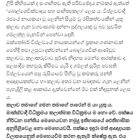
ලිපි කිහිපයක් ද සංගෘහිතව ඇති පරිච්ඡේදය නම්කර ඇත්තේ
‘බොල්ශෙවික්වාදය සහ සාහිත්‍යකලා’ ලෙස ය. විප්ලවවාදී
රජයේ නායකයා වූ ලෙනින් සියුම් වූ රසිකත්වයකින් යුතු
කලාව ගැන වගවාසගම් දන්නා පුද්ගලයකු වූ බව සුචරිත
ගම්ලත්හු මැනවින් පෙන්වා දෙති.
ඔක්තෝබර් විප්ලවයේ නායකයන්ගේ ප්‍රකාශ ගණනාවක්
මෙහිදී තමා උපුටා දක්වන්නේ බොල්ශෙවික් ආණ්ඩුව
කලාවට, කලාකරුවාට පූර්ණ නිදහස මෙන්ම ආරක්ෂාව ද
සලසාදීම තහවුරු කිරීමට යැයි ද ගම්ලත් සූරීහු පවසති.
විප්ලවයෙන් පසු රුසියාවේ පිහිටු වූ කම්කරු පන්ති
ආඥාදායකත්වය හා කලාව අතර වන සබඳතාව ගැන ලෙනින්
පැහැදිලි කළ ආකාරය දැක්වෙන්නේ ඊට එක් නිදසුනක් ලෙස
ය.
කලාව තමාගේ ගමන තමාගේ පාරෙන් ම යා යුතු ය.
මාක්ස්වාදී විධික්‍රමය කලාත්මක විධික්‍රමය ම නො වේ. පක්ෂය
නිර්ධන පන්තිය මෙහෙයවන නමුදු ඉතිහාසයේ ඓතිහාසික
අනුපිළිවෙළ නො මෙහෙයවයි. පක්ෂය ඉඳුරා මත් ආඥාදායක
විලාසයෙනුත් මෙහෙයවීම කරන ඇතැම් ක්ෂේත්‍ර ඇත. එය