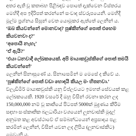
අතර ඇති වූ කතාබහ පිළිබඳව පොතේ දැක්වෙන විස්තරය
මෙහිදී අප ඉදිරිපත් කරන්නේ සංවාද ස්වරූපයෙනි. මෙහිදී
මුල්ම ප්‍රශ්නය සිසුන් වෙත යොමුකර ඇත්තේ ලෙනින් ය.
‘ඔබ කියවන්නේ මොනවාද? පුෂ්කින්ගේ පොත් එහෙම
කියවනවා ද?’
‘අපොයි නැහැ’
‘ඒ ඇයි?’
‘එයා ධනවාදී ලේඛකයෙක්. අපි මායාකවුස්කිගේ පොත් තමයි
කියවන්නේ’
ලෙනින් සිනාසුණේ ය. සිනාසෙමින් ම මෙසේ ද කීවේ ය.
‘පුෂ්කින්ගේ පොත් වඩා හොඳයි කියල මං හිතනවා.’
ව්ලැඩිමිර් මායාකවුස්කි යනු විප්ලවයට ඉමහත් සේවයක් කළ
ලේඛකයෙකි. 1920 වසරේ දී ඔහු විසින් රචනා කරන ලද
150,000,000 නම් වූ කෘතියේ පිටපත් 5000ක් මුද්‍රණය කිරීම
සඳහා සංස්කෘතික බලධාරියා වශයෙන් ලුනචාස්කි මුදල්
අනුමත කළ අවස්ථාවේ ඒ සම්බන්ධයෙන් අප්‍රසාදය පළ
කරමින් ලෙනින්, විසින් යවන ලද ලිපිය (ලුනචාස්කිට)
මෙවැනි ය.