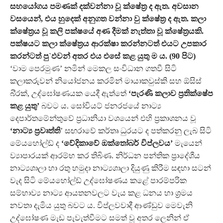
සහයෝගය පමණක් දක්වන්නා වූ ක්ෂේත්‍ර ද ඇත. අවසාන
වසයෙන්, එය හුදෙක් අනුගත වන්නා වු ක්ෂේත්‍ර ද ඇත. කලා
ක්ෂේත්‍රය වූ කලි පක්ෂයේ අණ දීමක් නැත්තා වූ ක්ෂේත්‍රයකි.
පක්ෂයට කලා ක්ෂේත්‍රය ආරක්ෂා කරන්නටත් එයට උපකාර
කරන්ටත් පු`ඵවන් අතර එය එසේ කළ යුතු ම ය. (90 පිට)
‘වාම පෙරමුණ’ නමින් මෙකල සංවිධාන ගතවී සිටි
කලාකරුවන් නියෝජනය කරමින් මායාකවුස්කි සහ ඕසිස්
බි්‍රක්, උද්ඝෝෂණයක යෙදී ඇත්තේ
‘පැරණි කලාව ප්‍රතික්ෂේප
කළ යුතු’
බවට ය. සෝවියට් ජනරජයේ නාට්‍ය
දෙපාර්තමේන්තුවේ ප්‍රධානියා වශයෙන් එහි ප්‍රකාශනය වූ
‘නාට්‍ය ප්‍රවෘත්ති
’ සඟරාවේ කර්තෘ ධුරයට ද පත්කරනු ලැබ සිටි
මේයහෝල්ඩ් ද
‘වේදිකාවේ ඔක්තෝබර් විප්ලවය’
මැයෙන්
ව්‍යාපාරයක් ආරම්භ කර තිබිණ. නිර්ධන පන්තික ප්‍රාදේශීය
නාට්‍යශාලා හා රතු හමුදා නාට්‍යශාලා දියුණු කිරීම සඳහා සටන්
වැද සිටි මේයහෝල්ඩ් උද්ඝෝෂණය කළේ පාරම්පරික
සම්භාව්‍ය නාට්‍ය ආයතනවලට වැය කළ ධනය හා ශ්‍රමය
නවතා දැමිය යුතු බවට ය. විප්ලවවාදී ආණ්ඩුව මෙවැනි
උද්ඝෝෂණ මැඩ පැවැත්වීමට සමත් වූ අතර ලෙනින් ඒ