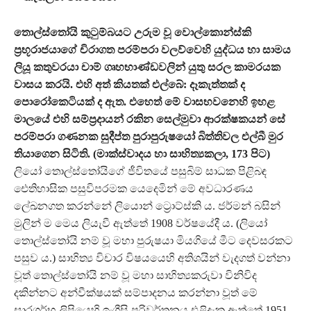
තොල්ස්තෝයි කුටුම්බයට උරුම වූ වොල්කොන්ස්කි
ප්‍රභූරාජයාගේ චිරාගත පරම්පරා වලව්වෙහි යුද්ධය හා සාමය
ලියූ කතුවරයා චාම් ගෘහභාණ්ඩවලින් යුතු සරල කාමරයක
වාසය කරයි. එහි අත් කියතක් එල්බේ: දෑකැත්තක් ද
පොරෝකෙටියක් ද ඇත. එහෙත් මේ වාසභවනෙහි ඉහළ
මාලයේ එහි සම්ප්‍රදායන් රකින සෙල්මුවා ආරක්ෂකයන් සේ
පරම්පරා ගණනක සුදීප්ත පුරාපුරුෂයෝ බිත්තිවල එල්බී මුර
තියාගෙන සිටිති. (මාක්ස්වාදය හා සාහිත්‍යකලා, 173 පිට)
ලියෝ තොල්ස්තෝයිගේ ජීවිතයේ පසුබිම් සාධක පිළිබඳ
ඓතිහාසික පසුවිපරමක යෙදෙමින් මේ අවධාරණය
ලේඛනගත කරන්නේ ලියොන් ට්‍රොට්ස්කි ය. ජර්මන් බසින්
මුලින් ම මෙය ලියැවී ඇත්තේ 1908 වර්ෂයේදී ය. (ලියෝ
තොල්ස්තෝයි නම් වූ මහා පුරුෂයා මියගියේ මීට දෙවසරකට
පසුව ය.) සාහිත්‍ය විචාර විෂයයෙහි අතිශයින් වැදගත් වන්නා
වූත් තොල්ස්තෝයි නම් වූ මහා සාහිත්‍යකරුවා විනිවිද
දකින්නට අන්වීක්ෂයක් සම්පාදනය කරන්නා වූත් මේ
සාරගර්භ ලිපියෙහි ඉංග්‍රීසි පරිවර්තනය එළිදැක ඇත්තේ 1951