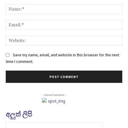
Comment:
Na
Ema
Web
Save my name, email, and website in this browser for the next
time I comment.
- Advertisement -
අලුත් ලිපි