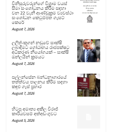
විනිසුරුවරුන්ගේ විශ්‍රාම වයස්
සීමා සංශෝධනය කිරීම සඳහා
වන 22 වැනි ආණ්ඩුක්‍රම ව්‍යවස්ථා
සංශෝධන කෙටුම්පත ගැසට්
කෙරේ
August 7, 2026
ලලිත්-කූගන් නඩුවේ සාක්ෂි
ලබාදීමට ගෝඨාභය රාජපක්ෂට
අධිකරණ නියෝගයක් – සාක්ෂි
ඔන්ලයින් ක්‍රමයට
August 7, 2026
පල්ලන්සේන බන්ධනාගාරයේ
තත්ත්වය පාලනය කිරීම සඳහා
කඳුළු ගෑස් ප්‍රහාර
August 7, 2026
හිටපු අමාත්‍ය අකිල විරාජ්
කාරියවසම් අත්අඩංගුවට
August 5, 2026