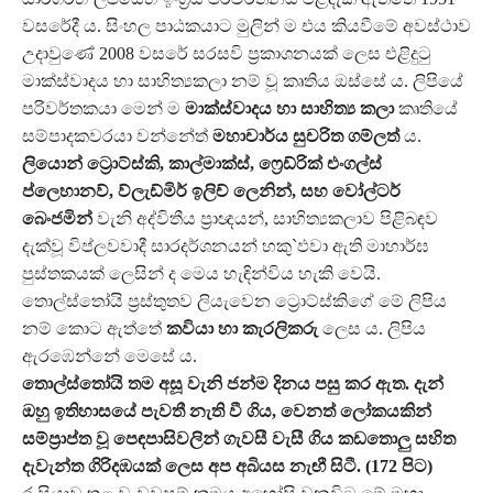
වසරේදී ය. සිංහල පාඨකයාට මුලින් ම එය කියවීමේ අවස්ථාව
උදාවුණේ 2008 වසරේ සරසවි ප්‍රකාශනයක් ලෙස එළිදුටු
මාක්ස්වාදය හා සාහිත්‍යකලා නම් වූ කෘතිය ඔස්සේ ය. ලිපියේ
පරිවර්තකයා මෙන් ම
මාක්ස්වාදය හා සාහිත්‍ය කලා
කෘතියේ
සම්පාදකවරයා වන්නේත්
මහාචාර්ය සුචරිත ගම්ලත්
ය.
ලියොන් ට්‍රොට්ස්කි, කාල්මාක්ස්, ෆ්‍රෙඩ්රික් එංගල්ස්
ප්ලෙහානව්, ව්ලැඩ්මිර් ඉලිච් ලෙනින්, සහ වෝල්ටර්
බෙංජමින්
වැනි අද්විතීය ප්‍රාඥයන්, සාහිත්‍යකලාව පිළිබඳව
දැක්වූ විප්ලවවාදී සාරදර්ශනයන් හකු`ඵවා ඇති මාහාර්ඝ
පුස්තකයක් ලෙසින් ද මෙය හැඳින්විය හැකි වෙයි.
තොල්ස්තෝයි ප්‍රස්තුතව ලියැවෙන ට්‍රොට්ස්කිගේ මේ ලිපිය
නම් කොට ඇත්තේ
කවියා හා කැරලිකරු
ලෙස ය. ලිපිය
ඇරඹෙන්නේ මෙසේ ය.
තොල්ස්තෝයි තම අසූ වැනි ජන්ම දිනය පසු කර ඇත. දැන්
ඔහු ඉතිහාසයේ පැවතී නැති වී ගිය, වෙනත් ලෝකයකින්
සම්ප්‍රාප්ත වූ පෙඳපාසිවලින් ගැවසී වැසී ගිය කඩතොලු සහිත
දැවැන්ත ගිරිදඹයක් ලෙස අප අබියස නැඟී සිටී. (172 පිට)