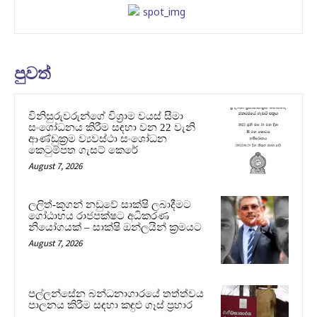
පුවත්
විනිසුරුවරුන්ගේ විශ්‍රාම වයස් සීමා
සංශෝධනය කිරීම සඳහා වන 22 වැනි
ආණ්ඩුක්‍රම ව්‍යවස්ථා සංශෝධන
කෙටුම්පත ගැසට් කෙරේ
August 7, 2026
ලලිත්-කූගන් නඩුවේ සාක්ෂි ලබාදීමට
ගෝඨාභය රාජපක්ෂට අධිකරණ
නියෝගයක් – සාක්ෂි ඔන්ලයින් ක්‍රමයට
August 7, 2026
පල්ලන්සේන බන්ධනාගාරයේ තත්ත්වය
පාලනය කිරීම සඳහා කඳුළු ගෑස් ප්‍රහාර