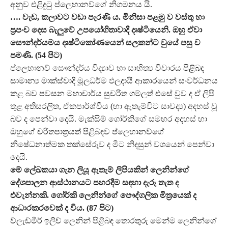
අනුව එළිදුටු ප්ලෙහානව්ගේ නිගමනය යි.
…. වැඩ, කලාවට වඩා පැරණි ය. මිනිසා පළමු ව වස්තු හා
ප්‍රපංච දෙස බැලුවේ උපයෝගිතාවාදී දෘෂ්ටියෙනි. ඔහු ඒවා
සෞන්දර්යමය දෘෂ්ටිකෝණයෙන් සලකන්ට වුයේ පසු ව
පමණි. (54 පිට)
ප්ලෙහානව් සෞන්දර්ය විද්‍යාව හා සාහිත්‍ය විචාරය පිළිබඳ
සාමාන්‍ය මාක්ස්වාදී මූලධර්ම ඵලදායී ආකාරයෙන් සංවර්ධනය
කළ බව පවසන මහාචාර්ය සුචරිත ගම්ලත් එසේ වුව ද ඒ ලිපි
තුළ අතිසරලිත, ඒකපාර්ශ්වීය (හා ඇතැම්විට සාවද්‍ය) අදහස් වූ
බව ද පෙන්වා දෙයි. මැක්සිම් ගෝර්කිගේ සමහර අදහස් හා
ඔහුගේ චරිතපාත්‍රයත් පිළිබඳව ප්ලෙහානව්ගේ
නිෂේධනාත්මක තක්සේරුව ද මීට නිදසුන් වශයෙන් පෙන්වා
දෙයි.
මේ ලේඛකයා ගැන ලියූ ඇතැම් ලිපියකින් ලෙනින්ගේ
දේශපාලන ආස්ථානයට පහරදීම සඳහා දැරූ තැත ද
එවැන්නකි. ගෝර්කි ලෙනින්ගේ පෞද්ගලික මිත්‍රයෙක් ද
ආධාරකරවෙක් ද විය. (87 පිට)
ව්ලැඩ්මීර් ඉලිච් ලෙනින් පිළිබඳ තොරතුරු මෙන්ම ලෙනින්ගේ