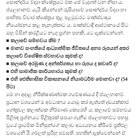
සෞන්දර්ය විද්‍යා ක්ෂේත්‍රයට එක සේ වැදගත් වන නිසා ය.
ප්ලෙහානව් යැයි කියන්නේ රුසියාවේ සෞන්දර්ය විද්‍යා හා
සාහිත්‍ය විචාර ක්ෂේත්‍රය තුළ පළමුවරට මාක්ස්වාදය
නියෝජනය කළ තැනැත්තාට ය. මාක්ස්වාදී ආස්ථානයේ සිට
ඔහු විසින් කරළියට නැගු ප්‍රශ්න පහකි, යට දැක්වෙන්නේ.
■
කලාවේ සම්භවය කිම ?
■ මානව සංහතියේ ආධ්‍යාත්මික ජීවිතයේ අන්‍ය රූපයන් අතර
කලාවේ විශේෂිත ස්වභාවය කුමක් ද?
■ කලාවේ අරමුණ ද අන්තර්ගතය හා රූපය ද කවරේ ද?
■ එහි සාමාජික කාර්යභාරය කුමක් ද?
■ එහි ඓතිහාසික විකාසනයේ නියාමධර්ම මොනවා ද? (54
පිට)
මේ හා අදාළ නිරීක්ෂණාත්මක ගවේෂණයේ දී ප්ලෙහානව්
ප්‍රධාන වශයෙන් ම අවධානය යොමු කර ඇත්තේ දඩයක්කාර
ගෝත්‍රවල කලාත්මක නිර්මාණ කෙරෙහි ය. කලාවේ සම්භවය
පිළිබඳ ප්‍රශ්නයට පිළිතුරක් සපයා ගැනීම ප්ලෙහානව්ට පහසු
වූයේ ප්‍රාථමික මිනිසුන්ගේ කලාව අධ්‍යයනය කිරීමේ ප්‍රතිඵල
වශයෙනි යි ගම්ලත් සූරීහු පවසති. පහතින් දැක්වෙන්නේ ඒ