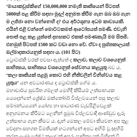
‘මායාකවුස්කිගේ 150,000,000 නමැති කෘතියෙන් පිටපත්
5000ක් පළ කිරීම සඳහා මුදල් අනුමත කිරීම ගැන ඔබ ඔබ ගැන
ම ලජ්ජා නො වන්නෙහි ද? එය අර්ථශූන්‍ය අධම කාව්‍යයකි.
එයින් එළි වන්නේ මොට්ටකමත් ආටෝපයත් පමණි. එවැනි
පොත් පළ කළ යුත්තේ දහසකට එකක් පමණකැයි මම සිතමි.
එනමුත් පිටපත් 1500 කට වඩා නො වේ. ඒවා ද පුස්තකාලයත්
ඔල්මාදකාරයනුත් සඳහා ය. (101 පිට)
ට්‍රොට්ස්කි වරක් පවසා ඇත්තේ ද
කලාව, කලාව වශයෙනුත්
සාහිත්‍යය, සාහිත්‍යය වශයෙනුත් සේවනය කළයුතු
බව ය.
‘කලා කෘතියක් පළමු කොට එහි නීතිවලින් විනිශ්චය කළ
යුතුය’
යන අවධාරණය ද ට්‍රොට්ස්කි ගේම ය.
මහාචාර්ය සුචරිත ගම්ලත් මෙහිදී කිසියම් උත්සාහයක
යෙදෙන්නේ ශ්‍රේෂ්ඨ ඔක්තෝබර් විප්ලවයෙන් පසු කලාව
සම්බන්ධයෙන් යෝග්‍ය හා සාධාරණ වැඩපිළිවෙළක්
අනුගමනය කිරීමට ලෙනින් ප්‍රමුඛ විප්ලවවාදී ආණ්ඩුව දැරූ
උත්සාහය ගැන කීමට ය. දැන් මෙකල මේවා කියවන අප තුළ
වේදනා සහගත විමතියක් හටගන්නේ අපට අහිමි වූ (අහිමි
කරනු ලැබූ) ශ්‍රේෂ්ඨ කලාවක් අපූරු සාහිත්‍යයක් මිහිදන් වී,