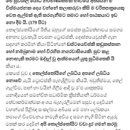
මේ සුවිශාල යෝධ නිර්මාණාත්මක භාවයේ අතිශයින් ම
විස්මයජනක දෙය වන්නේ කලාකරුවා කිසි ම චරිතපාත්‍රයෙකු
වෙත ඇල්මක් ඇති කරගැනීමට තමාට හෝ පාඨකයාට ඉඩ
නො දීම යි. (179 පිට)
තොල්ස්තෝයිගේ රීතිය ඔහුගේ සමස්ත සුධීමත්භාවය සමගම
අනන්‍ය වූවකැයි පවසන ට්‍රොට්ස්කි, දොස්තයෙවුස්කි ගැන
සඳහන් කරමින් කියා සිටින්නේ
ඩස්ටයෙව්ස්කි කඩුකස්තාන
හෝ නම්බුනාම හෝ විරහිත නගරවාසියෙකි: සුව කළ
නොහැකි තරමට ඔද්දල් වූ ආත්මයෙන් යුතු සුධීමතෙකි යි
කියා ය.
කෙසේ වුව ද
තොල්ස්තෝයිගේ ලබ්ධිය අපගේ ලබ්ධිය
නොවේ
යැයි ට්‍රොට්ස්කි පැහැදිලිවම කියයි. බවුතීස්මය, තෙල්
ගැල්වීම, පාන් හා වයින් ගිලීම ආදි වූ ර`ඵ යාතුකර්ම
යනාදියෙන් සමන්විත සධාර්මික ක්‍රිස්තියානි ධර්මයේ
තේවාකර්මාත්මක අංශය බැහැරලීමෙන් පසුව ද දෙවියන්
වහන්සේ පිළිබඳ සංකල්පය අබියස මේ මහා ලේඛකයා
තමාගේ විවේචනය නමැති අවිය ද සමග නැගී සිටින අයුරු
මතක් කර දෙමින්
අපි තොල්ස්තෝයිට වඩා දුර ගමන් කරමු