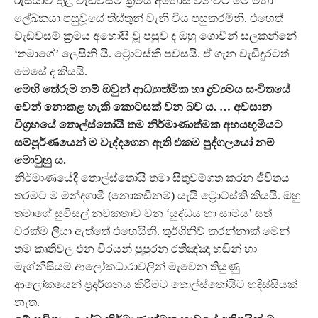
රුසියාව තුළ වැඩවසම් ක්‍රමය අහෝසි වනවිට මේ මහා
ලේඛකයා පසුවූයේ තිස්තුන් වැනි විය පසුකරමිනි. එහෙත්
වැඩවසම් ක්‍රමය අහෝසි වූ පසුව ද ඔහු ගොවීන් සලකන්නේ
‘තමාගේ’ ලෙසිනි යි. ට්‍රොට්ස්කි පවසයි. ඒ ගැන වැඩිදුරටත්
මෙසේ ද කියයි.
මෙහි තේරුම නම් ඔවුන් ආධ්‍යාත්මික හා ද්‍රව්‍යමය සංචිතයේ
වෙන් නොකළ හැකි කොටසක් වන බව ය. … අවසාන
විග්‍රහයේ තොල්ස්තෝයි තම නිර්මාණාත්මක අභයභූමියට
සම්පූර්ණයෙන් ම වැද්දගෙන ඇති එකම පුද්ගලයෝ නම්
මොවුහු ය.
නිර්මාණයේදී තොල්ස්තෝයි තමා සිතුවම්ගත කරන ජීවිතය
තරමට ම මන්දගාමී (නොකඩිනම්) යැයි ට්‍රොට්ස්කි කියයි. ඔහු
තමාගේ සුවිසල් නවකතාව වන ‘යුද්ධය හා සාමය’ සත්
වරක්ම ලියා ඇත්තේ එහෙයිනි. තුර්ගිනිව් කරන්නාක් මෙන්
තම කෘතිවල එන වීරයන් පුපුරන රතිඤ්ඤා හඬින් හා
මැග්නීසියම් ආලෝකධාරාවලින් මැවෙන තියුණු
ආලෝකයෙන් ප්‍රදර්ශනය කිරීමට තොල්ස්තෝයිට හදිස්සියක්
නැත.