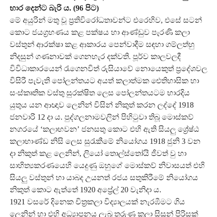
භාර දෙන්ට බැරි ය. (96 පිට)
මේ අයුරින් මතු වූ ප්‍රතිවිරෝධතාවන්ට එරෙහිව, එසේ සටන්
කොට ජයග්‍රහණය කළ පක්ෂය හා ආණ්ඩුව පැරණි කලා
වස්තුන් ආරක්ෂා කළ ආකාරය පෙන්වාදීම සඳහා ගම්ලත්හු
නිදසුන් ගණනාවක් ගෙනහැර දක්වති. පූර්ව කාලවලදී
විවිධාකාරයෙන් රැගෙනවිත් රුසියාවේ නොයෙකුත් ප්‍රදේශවල
විසිරී පැවැති පෝලන්තයට අයත් කලාත්මක ඓතිහාසික හා
සංස්කෘතික වස්තු සුරක්ෂිත ලෙස පෝලන්තයටම භාරදිය
යුතුය යන ආඥාව ලෙනින් විසින් නිකුත් කරන ලද්දේ 1918
ජනවාරි 12 දා ය. පුද්ගලනාමවලින් පිහිටුවා තිබූ මොස්කව්
නගරයේ ‘කලාභවන’ ජනසතු කොට එහි ඇති සියලු ශ්‍රේෂ්ඨ
කලාභාණ්ඩ නිසි ලෙස සුරැකීමේ නියෝගය 1918 ජුනි 3 වන
දා නිකුත් කළ ලෙනින්, ලියෝ තොල්ස්තෝයි ජීවත් වු හා
සාහිත්‍යකරණයෙහි යෙදුණු ඔහුගේ මොස්කව් නිවාසයත් එහි
සියලු වස්තුන් හා යාබද උයනත් රජය සතුකිරීමේ නියෝගය
නිකුත් කොට ඇත්තේ 1920 අප්‍රේල් 20 වැනිදා ය.
1921 වසරේ දිනෙක චිත්‍රකලා විද්‍යාලයක් නැරඹීමට ගිය
ලෙනින් හා එහි අධ්‍යාපනය ලැබූ තරුණ කලා සිසුන් පිරිසක්