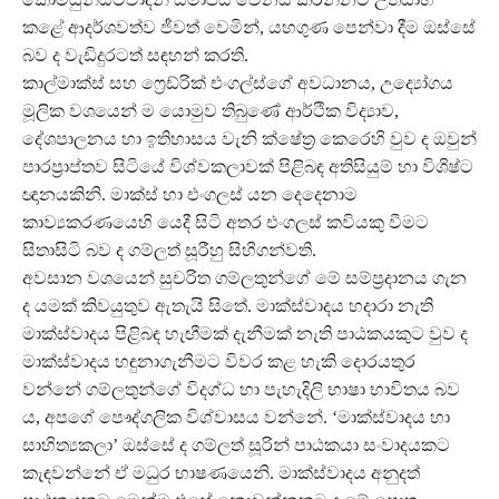
කළේ ආදර්ශවත්ව ජීවත් වෙමින්, යහගුණ පෙන්වා දීම ඔස්සේ
බව ද වැඩිදුරටත් සඳහන් කරති.
කාල්මාක්ස් සහ ෆ්‍රෙඩ්රික් එංගල්ස්ගේ අවධානය, උද්‍යෝගය
මූලික වශයෙන් ම යොමුව තිබුණේ ආර්ථික විද්‍යාව,
දේශපාලනය හා ඉතිහාසය වැනි ක්ෂේත්‍ර කෙරෙහි වුව ද ඔවුන්
පාරප්‍රාප්තව සිටියේ විශ්වකලාවක් පිළිබඳ අතිසියුම් හා විශිෂ්ට
ඥානයකිනි. මාක්ස් හා එංගලස් යන දෙදෙනාම
කාව්‍යකරණයෙහි යෙදී සිටි අතර එංගලස් කවියකු වීමට
සිතාසිටි බව ද ගම්ලත් සූරීහු සිහිගන්වති.
අවසාන වශයෙන් සුචරිත ගම්ලතුන්ගේ මේ සම්ප්‍රදානය ගැන
ද යමක් කිවයුතුව ඇතැයි සිතේ. මාක්ස්වාදය හදාරා නැති
මාක්ස්වාදය පිළිබඳ හැඟීමක් දැනීමක් නැති පාඨකයකුට වුව ද
මාක්ස්වාදය හඳුනාගැනීමට විවර කළ හැකි දොරයතුර
වන්නේ ගම්ලතුන්ගේ විදග්ධ හා පැහැදිලි භාෂා භාවිතය බව
ය, අපගේ පෞද්ගලික විශ්වාසය වන්නේ. ‘මාක්ස්වාදය හා
සාහිත්‍යකලා’ ඔස්සේ ද ගම්ලත් සූරින් පාඨකයා සංවාදයකට
කැඳවන්නේ ඒ මධුර භාෂණයෙනි. මාක්ස්වාදය අනුදත්