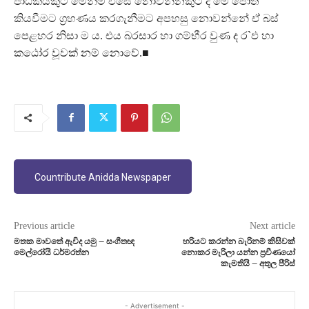
පාඨකයකුට මෙන්ම එසේ නොවන්නකුට ද මේ පොත
කියවීමට ග්‍රහණය කරගැනීමට අපහසු නොවන්නේ ඒ බස්
පෙළහර නිසා ම ය. එය බරසාර හා ගම්භීර වුණ ද ර`ඵ හා
කඨෝර වූවක් නම් නොවේ.■
Countribute Anidda Newspaper
Previous article
Next article
මතක මාවතේ ඇවිද යමු – සංගීතඥ
හරියට කරන්න බැරිනම් කිසිවක්
මෙල්රෝයි ධර්මරත්න
නොකර මැරිලා යන්න ප්‍රවීණයෝ
කැමතියි – අතුල පීරිස්
- Advertisement -