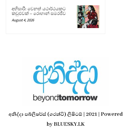
අභිසාරී: වෙනත් යථාර්ථයකට
කවුළුවක් – රොහාන් සමරජීව
August 4, 2026
අනිද්දා පබ්ලිෂර්ස් (ගරන්ටි) ලිමිටඞ් | 2021 | Powered
by BLUESKY.LK