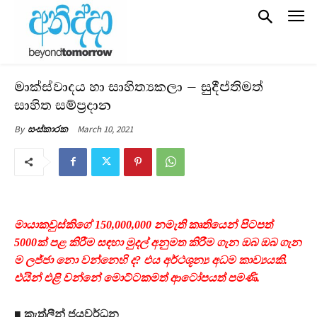
මාක්ස්වාදය හා සාහිත්‍යකලා – සුදීප්තිමත්
සාහිත සම්ප්‍රදාන
March 10, 2021
By
සංස්කාරක
මායාකවුස්කිගේ 150,000,000 නමැති කෘතියෙන් පිටපත්
5000ක් පළ කිරීම සඳහා මුදල් අනුමත කිරීම ගැන ඔබ ඔබ ගැන
ම ලජ්ජා නො වන්නෙහි ද? එය අර්ථශූන්‍ය අධම කාව්‍යයකි.
එයින් එළි වන්නේ මොට්ටකමත් ආටෝපයත් පමණි.
■ කැත්ලීන් ජයවර්ධන