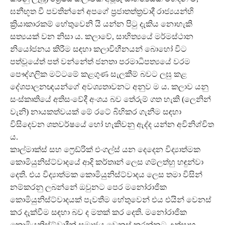
ඝනීභූත වී පවතින්නේ අපගේ ප්‍රජාතත්ත්‍රවාදී රාජ්‍යයන්හි
ක්‍රියාකාරකම් හේතුවෙනි යි යන්න පිටු දැකිය නොහැකි
සත්‍යයක් වන නිසා ය. කලාවේ, සාහිත්‍යයේ මර්මස්ථාන
නියෝජනය කිරීම සඳහා කලාවිහීනයන් බොහෝ විට
පත්වූයේත් පත් වන්නේත් ජනතා පරමාධිපත්‍යයේ වරම
පෞද්ගලික මට්ටමේ කළගුණ සැලකීම් බවට ලඝු කළ
දේශපාලනඥයන්ගේ අවශ්‍යතාවනට අනුව ම ය. කලාව යනු
සංස්කෘතියේ අතිසංවේදී අංශය බව තේරුම් ගත හැකි (ලෙනින්
වැනි) නායකත්වයක් මේ රටේ බිහිකර ගැනීම සඳහා
විසිදෙවන ශතවර්ෂයේ හෝ හැකිවනු ඇද්ද යන්න අවිනිශ්චිත
ය.
කාල්මාක්ස් සහ ෆ්‍රෙඩ්රික් එංගල්ස් යන දෙදෙන විද්‍යාත්මක
කොමියුනිස්ට්වාදයේ ආදි කර්තෘන් ලෙස ගම්ලත්හු හඳුන්වා
දෙති. එය විද්‍යාත්මක කොමියුනිස්ට්වාදය ලෙස තමා විසින්
නම්කරනු ලබන්නේ ඔවුනට පෙර මනෝරාජික
කොමියුනිස්ට්වාදයක් පැවතීම හේතුවෙන් එය එයින් වෙනස්
කර දැක්වීම සඳහා බව ද මතක් කර දෙති. මනෝරාජික
කොමියුනිස්ට්වාදීන් සමාජය වෙනස් කරන්නට උත්සාහ