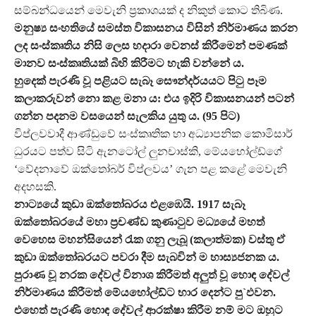
සම්බන්ධයෙන් මෙවැනි ප්‍රකාශයක් ද නිකුත් කොට තිබිණ.
මනුෂ්‍ය සංහතියේ සමස්ත විකාසනය විසින් නිර්මාණය කරන
ලද සංස්කෘතිය නිසි ලෙස හදාරා වෙනස් කිරීමෙන් පමණක්
මානව සංස්කෘතියක් බිහි කිරීමට හැකි වන්නේ ය.
හුදෙක් පැරණි වූ පළියට සැබෑ සෞන්දර්යයට පිටු පෑම
කලාකරුවන් නො කළ මනා ය: එය ඉදිරි විකාසනයන් පටන්
ගන්න පදනම වසයෙන් සැලකිය යුතු ය. (95 පිට)
විප්ලවවාදී ආණ්ඩුවේ සංස්කෘතික හා අධ්‍යාපනික කොමිසාර්
ධුරයට පත්ව සිටි ඇනටෝල් ලුනචාස්කි, මේයහෝල්ඩ්ගේ
‘වේදනාවේ ඔක්තෝබර් විප්ලවය’ ගැන පළ කළේ මෙවැනි
අදහසකි.
නාට්‍යයේ කුඩා ඔක්තෝබරය එළඹෙයි. 1917 සැබෑ
ඔක්තෝබරයේ මහා ප්‍රචණ්ඩ කුණාටුව මධ්‍යයේ මහත්
වෙහෙස මහන්සියෙන් රැක ගනු ලැබූ (කලාත්මක) වස්තු ඒ
කුඩා ඔක්තෝබරයට පවරා දීම සැබවින් ම හාස්‍යජනක ය.
පුරාණ වූ නරක දේවල් විනාශ කිරීමත් අලුත් වූ හොඳ දේවල්
නිර්මාණය කිරීමත් මේයහෝල්ඩ්ට භාර දෙන්ට පු`ඵවන.
එහෙත් පැරණි හොඳ දේවල් ආරක්ෂා කිරීම නම් මට ඔහුට