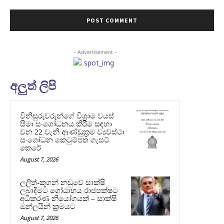
- Advertisement -
අලුත් ලිපි
විනිසුරුවරුන්ගේ විශ්‍රාම වයස්
සීමා සංශෝධනය කිරීම සඳහා
වන 22 වැනි ආණ්ඩුක්‍රම ව්‍යවස්ථා
සංශෝධන කෙටුම්පත ගැසට්
කෙරේ
August 7, 2026
ලලිත්-කූගන් නඩුවේ සාක්ෂි
ලබාදීමට ගෝඨාභය රාජපක්ෂට
අධිකරණ නියෝගයක් – සාක්ෂි
ඔන්ලයින් ක්‍රමයට
August 7, 2026