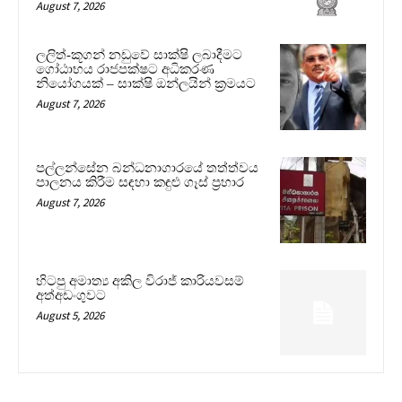
August 7, 2026
ලලිත්-කූගන් නඩුවේ සාක්ෂි ලබාදීමට
ගෝඨාභය රාජපක්ෂට අධිකරණ
නියෝගයක් – සාක්ෂි ඔන්ලයින් ක්‍රමයට
August 7, 2026
පල්ලන්සේන බන්ධනාගාරයේ තත්ත්වය
පාලනය කිරීම සඳහා කඳුළු ගෑස් ප්‍රහාර
August 7, 2026
හිටපු අමාත්‍ය අකිල විරාජ් කාරියවසම්
අත්අඩංගුවට
August 5, 2026