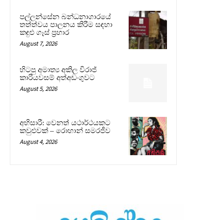
පල්ලන්සේන බන්ධනාගාරයේ
තත්ත්වය පාලනය කිරීම සඳහා
කඳුළු ගෑස් ප්‍රහාර
August 7, 2026
හිටපු අමාත්‍ය අකිල විරාජ්
කාරියවසම් අත්අඩංගුවට
August 5, 2026
අභිසාරී: වෙනත් යථාර්ථයකට
කවුළුවක් – රොහාන් සමරජීව
August 4, 2026