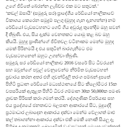
උගේ ජිවිතේ බේරන්න ලැබිච්ච එක මට සතුටක්.’
‘කඩල් ඕසායි’ (සමුදුරු සර) ප්‍රාදේශීය රේඩියෝ නාලිකාවේ
විකාශය කෙරෙන සමුද්‍රම් පලගු (මුහුද ගැන දැනගන්න) නම්
රේඩියෝ වැඩසටහනට ගෙවී ගිය අවුරුදු තුනේදීම ඔහු සවන්
දී තිබුණි. එය, සිය දැක්ම වෙනතකට යොමු කළ බව ඔහු
කියයි. මුහුදු ප්‍රාණීන්ගේ ජිවිතවල වටිනාකම මෙන්ම මුහුද
යමක් පිරිනමයි ද එය සතුටින් බාරගැනීමට එම
වැඩසටහනෙන් ඔහුට උගන්වා තිබුණි.
සමුදුරු සර රේඩියෝ නාලිකාව 2016 වසරේ සිට ධීවරයන්
සහ ඔවුන්ගේ පවුල් වෙනුවෙන්ම නිර්මිත වැඩසටහන්
ප්‍රචාරය කරන අතර එහි ගුවන්විදුලි තරංග පම්බන් දූපතේ
පිහිටි ප්‍රධාන රේඩියෝ මධ්‍යස්ථානයේ සිට කිලෝමීටර 15ක
වපසරියක් ඇතුළත පිහිටි ධීවර ගම්මාන 30ක 50,000ක පමණ
ශ්‍රාවක පිරිසක් කරා ගමන් කරයි. දේශගුණික විපර්යාස සහ
එය ප්‍රදේශයේ ජනතාවට බලපාන ආකාරයේ සිට, මුදුදේදී
ප්‍රථමාධාර ලබාදෙන ආකාරය දක්වා මෙන්ම වේලාගත් මාළු
කල් තබාගන්නා ආකාරය දක්වා එකී මෙකී නොකී සියලු දෑ
පිළිබඳ දැනමුතුකම් ලබාදෙමින් වැඩසටහන් මෙහෙයවන්නන්