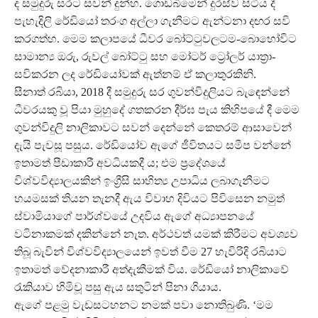
ද සමුදුරු සරට සවන් දුන්හ. ගොඩබිමෙන් දුරස්ව සිටිය දී
පැහැදිලි රේඩියෝ තරංග අල්ලා ගැනීමට ඇන්ටනා දඟර සවි
කරගත්හ. මෙම කලාපයේ ධීවර බෝට්ටුවලටම-බොහෝවිට
සාමාන්‍ය ඔරු, රුවල් බෝට්ටු සහ මෝටර් ට්‍රෝලර් යාත්‍රා-
සවිකරන ලද රේඩියෝවක් ඇත්නම් ඒ කලාතුරකිනි.
සීනාත් රබියා, 2018 දී සමුදුරු සර ගුවන්විදුලියට බැඳෙන්නේ
ධීවරයකු වූ පියා මුහුදේ ගතකරන දීර්ඝ පැය කිහිපයේ දී මෙම
ගුවන්විදුලි නාලිකාවට සවන් දෙන්නේ කෙතරම් ආසාවෙන්
දැයි පැවසූ පසුය. රේඩියෝව ඇගේ ජීවිතයට සමීප වන්නේ
ඉතාමත් පීඩාකාරී අවධියකදී ය; එම ප්‍රදේශයේ
විශ්වවිද්‍යාලයකින් ඉංග්‍රීසි සාහිත්‍ය උපාධිය ලබාගැනීමට
හයමසක් තියන තැනදී ඇය විවාහ දිවියට පිවිසෙන නමුත්
ස්වාමියාගේ පාර්ශ්වයේ උදවිය ඇගේ අධ්‍යාපනයේ
වටිනාකමක් දකින්නේ නැත. අර්ථවත් යමක් කිරීමට අවශ්‍යව
තිබූ බැවින් විශ්වවිද්‍යාලයෙන් ඉවත් වීම 27 හැවිරිදි රබියාට
ඉතාමත් වේදනාකාරී අත්දැකීමක් විය. රේඩියෝ නාලිකාවේ
රැකියාව හිමිවූ පසු ඇය සතුටින් පිනා ගියාය.
ඇගේ පළමු වැඩසටහනට නමක් පවා නොතිබුණි. ‘මම