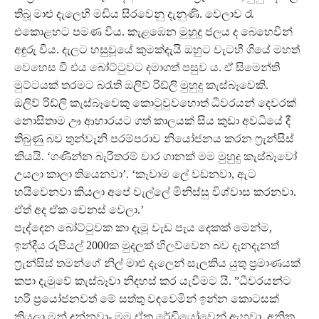
තිබූ මාළු දැලෙහි මඩිය සිරවෙනු දැනුණි. වෙලාව රෑ
එකොළහට පමණ විය. කැළඹෙන මුහුදු ජලය ද බෙහෙවින්
අඳුරු විය. දැලට හසුවූයේ කුමක්දැයි ඔහුට වැටහී ගියේ මහත්
වෙහෙස වී එය බෝට්ටුවට දමාගත් පසුව ය. ඒ සිමෙන්ති
මුට්ටයක් තරමට බරැති ඔලිව් රිඩ්ලි මුහුදු කැස්බෑවෙකි.
ඔලිව් රිඩ්ලි කැස්බෑවෙකු කොටුවුවහොත් ධීවරයන් දෙවරක්
නොසිතාම ඌ ආහාරයට ගත් කාලයක් සිය කුඩා අවධියේ දී
තිබුණු බව තුන්වැනි පරම්පරාව නියෝජනය කරන ෆ්‍රැන්සිස්
කියයි. ‘ගණින්න බැරිතරම් වාර ගානක් මම මුහුදු කැස්බෑවෝ
උයලා කාලා තියෙනවා’. ‘කෑවාම ලේ වඩනවා, ඇට
හයිවෙනවා කියලා අපේ වැල්ලේ මිනිස්සු විශ්වාස කරනවා.
ඒත් අද ඒක වෙනස් වෙලා.’
පැද්දෙන බෝට්ටුවක කා දැමූ වැඩ පැය දෙකක් මෙන්ම,
ඉන්දීය රුපියල් 2000ක මුදලක් හිලව්වෙන බව දැනදැනත්
ෆ්‍රැන්සිස් තමන්ගේ නිල් මාළු දැලෙන් සැලකිය යුතු ප්‍රමාණයක්
කපා දැමුවේ කැස්බෑවා නිදහස් කර යැවීමට යි. ”ධීවරයන්ට
හරි ප්‍රයෝජනවත් මේ සත්තු වඳවෙමින් ඉන්න කොටසක්
කියලා මන් දන්නවා- මම ඒක රේඩියෝවෙන් ඇහුවා, අනික