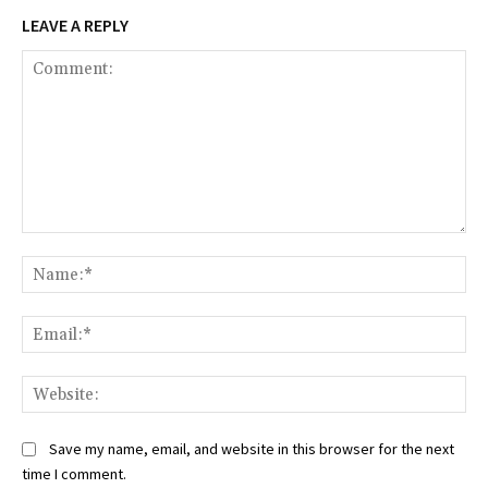
LEAVE A REPLY
Comment:
Na
Ema
Web
Save my name, email, and website in this browser for the next
time I comment.