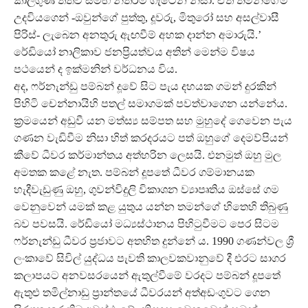
කාලගුණ තත්ව සමඟ නිතරම ගැටෙන නිසා. ඒත් තමන්ගේම
උදවියගෙන් -ඔවුන්ගේ පුත්තු, දූවරු, මිතුරෝ සහ අසල්වාසී
පිරිස්- ලැබෙන අනතුරු ඇඟවීම් අහක දාන්න අමාරුයි.’
රේඩියෝ නාලිකාව ජනප්‍රියත්වය අතින් මෙන්ම විෂය
පථයෙන් ද ඉක්මනින් වර්ධනය විය.
අද, ෆර්නැන්ඩු පම්බන් දූවේ සිට පැය දහයක ගමන් දුරකින්
පිහිටි චෙන්නායිහි පතල් සමාගමක් පවත්වාගෙන යන්නේය.
ක්‍රමයෙන් අඩුවී යන මත්ස්‍ය සම්පත සහ මුහුදේ ගෙවෙන පැය
ගණන වැඩිවීම නිසා හිත් කරදරයට පත් ඔහුගේ දෙමව්පියන්
කීවේ ධීවර කර්මාන්තය අත්හරින ලෙසයි. එනමුත් ඔහු මුල
අමතක කළේ නැත. පම්බන් දූපතේ ධීවර ගම්මානයක
හැදීවැඩුණු ඔහු, ගුවන්විදුලි විකාශන ව්‍යාපෘතිය ඔස්සේ ගම
වෙනුවෙන් යමක් කළ යුතුය යන්න තමන්ගේ හිතෙහි තිබුණු
බව පවසයි. රේඩියෝ මධ්‍යස්ථානය පිහිටුවීමට පෙර සිටම
ෆර්නැන්ඩු ධීවර ප්‍රජාවට අතහිත දුන්නේ ය. 1990 ගණන්වල ශ්‍රී
ලංකාවේ සිවිල් යුද්ධය පැවති කාලවකවානුවේ දී එරට සාගර
කලාපයට අනවසරයෙන් ඇතුල්වීමේ වරදට පම්බන් දූපතේ
ඇතුළු තමිල්නාඩු ප්‍රාන්තයේ ධීවරයන් අත්අඩංගුවට ගෙන