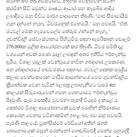
සිරගත කර තිබූ අවස්ථාවේ, නිදහස වෙනුවෙන් සටන්
කරමින් සිටි ඔවුන්ට ඖෂධ, ආධාර සහ කෑමබීම ආදිය
ලබාදීමට ඔහු විවිධ මාර්ග පාදාගෙන තිබුණි. ‘මාළු සීමාමායිම්
ගැන දන්නේ නැහැ. ධීවරයනුත් එහෙමයි.’ ඔහු පවසයි. ‘ඒත්,
රටවල් මේක හැමවෙලේම තේරුම් ගන්නේ නැහැ.’
ගුවන්විදුලි සේවා ස්ථානය පිහිටුවීම සඳහා ඇමරිකානු ඩොලර්
270,000ක මූලික ආයෝජනයක් කර තිබුණි. ධීවර සමිති දළ
වශයෙන් අඩක් පමණ මුදල් ලබාදුන් අතර ඉතිරිය ෆර්නැන්ඩු
දැරීය. විශාල මුදලක් වෙන්වූයේ නවීන ශබ්දාගාර උපකරණ
සහ ශබ්දාගාරයේ හඬවරණය සඳහාය. රටවල් දෙකක සමුද්‍රීය
කලාප වෙන්කෙරෙන මායිම ආසන්නයේ මෙම ගුවන්විදුලිය
ක්‍රියාත්මක වෙන බැවින් බලපත්‍ර ලබාගැනීමට වසර 4ක
කාලයක් සීරුමාරුවෙන් ගමන ගෙනයාමට ෆර්නැන්ඩුට
සිදුවුණි. සෑම මසකදීම වුවමනා තැනදී වියදම් ද කළේ ය.
කෙතරම් විශාල ආයෝජනයක් වුවත් එමඟින් නිර්මාණය
කෙරෙන වෙනස වටිනාකමින් ඉහළ බව බව ඔහු පවසයි.
පැරණි තාලයේ, ට්‍රාන්සිස්ටර් රේඩියෝ අතින් රැගත්
බොහොමයක් මසුන් මරන්නෝ ගොඩබිමේදී මෙන්ම මුහුදේදී