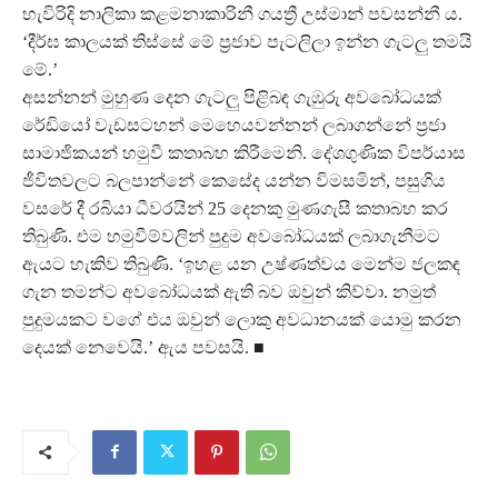
හැවිරිදි නාලිකා කළමනාකාරිනී ගයත්‍රී උස්මාන් පවසන්නී ය.
‘දීර්ඝ කාලයක් තිස්සේ මේ ප්‍රජාව පැටලිලා ඉන්න ගැටලු තමයි
මේ.’
අසන්නන් මුහුණ දෙන ගැටලු පිළිබඳ ගැඹුරු අවබෝධයක්
රේඩියෝ වැඩසටහන් මෙහෙයවන්නන් ලබාගන්නේ ප්‍රජා
සාමාජිකයන් හමුවී කතාබහ කිරීමෙනි. දේශගුණික විපර්යාස
ජීවිතවලට බලපාන්නේ කෙසේද යන්න විමසමින්, පසුගිය
වසරේ දී රබියා ධීවරයින් 25 දෙනකු මුණගැසී කතාබහ කර
තිබුණි. එම හමුවීම්වලින් පුදුම අවබෝධයක් ලබාගැනීමට
ඇයට හැකිව තිබුණි. ‘ඉහළ යන උෂ්ණත්වය මෙන්ම ජලකඳ
ගැන තමන්ට අවබෝධයක් ඇති බව ඔවුන් කිව්වා. නමුත්
පුදුමයකට වගේ එය ඔවුන් ලොකු අවධානයක් යොමු කරන
දෙයක් නෙවෙයි.’ ඇය පවසයි. ■