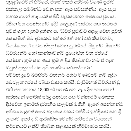
පුහුණුවෙමින් හිටියේ, මගේ එකම අරමුණ වුණේ ප්‍රජාව
එක්කලා සම්බන්ධ වෙන එක’ ඇය පවසන්නීය. ඇය පැය
තුනක ගුවන් කාලයක් සජීවී වැඩසටහන මෙහෙයවූවාය.
රබියා සිය අසන්නන්ට ඉදිරි කාලගුණ තත්වය සහ නවතම
පුවත් ගැන දැනුම් දුන්නා ය. ‘ධීවර ප්‍රජාවට අදාළ වෙන පුවත්
සොයමින් මම දවසකට පත්තර 3ක් හෝ 4ක් කියවනවා,
විශේෂයෙන් හවස නිකුත් වෙන පුවත්පත්. සිසුන්ට ශිෂ්‍යත්ව,
ධීවරයන්ට හෝ කාන්තාවන්ට ප්‍රයෝජන වන රජයේ
යෝජනා ක්‍රම සහ ණය ක්‍රම ආදිය තිබෙනවා නම් ඒ ගැන
ඔවුන් දැනුවත් වග අපි සහතික කරගන්නවා.’
පම්බන් දූවේ බටහිරට වන්නට පිහිටි මණ්ඩපම් නම් කුඩා
වෙරළ නගරයේ රබියා වාසය කරයි. වැඩිමනත් ධීවරයන් වූ
එහි ජනගහනය 18,000ක් පමණ වේ. ඇය දිනපතා ගමන්
කරන්නේ පෝර්ක් සමුද්‍ර සන්ධිය සහ මන්නාරම් බොක්ක
දිස්වෙන ඉතාමත් දර්ශනීය පාලමක් මතිනි. ඇගේ අසන්නන්ට
අතිශය වැදගත් මෙම කලාපය එකට ගත්විට ඉන්දියාව සහ ශ්‍රී
ලංකාව අතර දැඩි ආරක්ෂිත මෙන්ම පාරිසරික වශයෙන්
තර්ජනයට ලක්වී තිබෙන කලාපයක් නිර්මාණය කරයි.