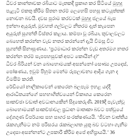
ධීවර කාන්තාවක රබියාට මෑතකදී ප්‍රකාශ කර සිටියේ මුහුදු
පැළෑටි එකතු කිරීම සිතන තරම් ලෙහෙසි පහසු කටයුත්තක්
නොවන බවයි. දවස පුරාම කරවටක් මුහුදු ජලයේ බැස
ඉන්නා අයුරුත්, මුවහත් ගල්වලට නිතරම දෑත් කැපෙන
අයුරුත් සුගන්ති විස්තර කළාය. කම්පා වූ රබියා, තුවාලවලට
බෙහෙත් කරන්න වැඩ නතර කරන්නේ දැයි විමසූ විට
සුගන්ති සිනාසුණාය. ‘ප්‍රථමාධාර කරන්න වැඩ අතරමග නතර
කරන්න තරම් සැපපහසුවක් අපට කොයින් ද?’
ධීවර බිරියන් වන බොහොමයක් අසන්නෝ සෞඛ්‍ය උපදෙස්,
පෝෂණය, ඉවුම් පිහුම් මෙන්ම රූපලාවන්‍ය ආදිය ගැන ද
විමසීම් කරති.
රේඩියෝ නාලිකාවෙන් කෙරෙන බලපෑම ඉහළ යද්දී
ආරාධිතයන්ගේ සහභාගිත්වයෙන් විකාශය කෙරෙන
සාකච්ඡා වඩාත් අවධානයකින් සිදුකෙරුණි. 2019දී පැවැත්වූ
බොහොමයක් සාකච්ඡාවල ප්‍රධාන මාතෘකා බවට පත්වූයේ
දේශගුණ විපර්යාස සහ සාගර සංරක්ෂණයයි. ‘ජීවන වෘත්තීය
රැකගැනීමට නම් පරිසරය රැකබලාගත යුතු බව වටහා ගැනීම
උදෙසා අසන්නන්ට උපකාරී කිරීම අපේ අභිප්‍රායයි.’ 36