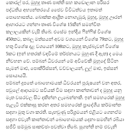
කොරල් පර, මුහුදු තෘණ පාත්ති සහ කඩොලාන පරිසර
පද්ධතිය අභ්‍යන්තරයේ ජෛව විවිධත්වය ඉතාමත්
පොහොසත්ය. බොක්ක ආශ්‍රිත නොගැඹුරු මුහුද, මුහුදු ඌරන්
ආහාරයට ගන්නා තෘණ විශේෂ 15කින් සමන්විත
කලාලයකින් වැසී තිබේ. එසේම ඉන්දීය ෆින්ෆිෂ් විශේෂ
450කට, කබලු මත්සයන් අවම වශයෙන් විශේෂ 79කට, මුහුදු
හතු විශේෂ දළ වශයෙන් 108කට, මුහුදු කැස්බෑවන් විශේෂ
5කට (ඉන් හතරක් වඳවීමේ තර්ජනයට මුහුණ දී ඇත) ද මෙය
නිවහන වේ. පම්බන් ධීවරයන් මේ අවිවේකී මුහුදේ සිටින
සැමන් මාළු, පොකිරිස්සන්, වව්වාලයන්, ලූල් මාළු, ඉස්සන්
සොයායයි.
පම්බන් දූපතේ බොහොමයක් ධීවරයන් පුරුෂයන් වන අතර,
පවුලේ ආදායමට සවියක් වීම සඳහා කාන්තාවන් ද මුහුදු යනු
මෑත වසරවල සිට දකින්න ලැබෙන්නකි. ඉන් සමහරෙක් මුහුදු
පැලෑටි එක්කාසු කරන අතර සමහරෙක් ප්‍රාදේශීය කර්මාන්ත
සඳහා මුතු වගා කරති. සැඟවුණු පරිශ්‍රමයන් එළියට ගෙනඒම
සඳහා එවැනි කාන්තාවන් බොහොමයක් දෙනා සමඟින් රබියා
සජීවී සම්මුඛ සාකච්ඡා පවත්වා තිබේ. සුගන්ති නම් එවැනි