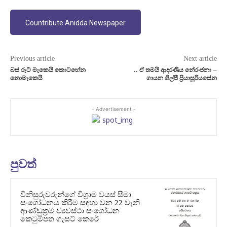
Countribute Anidda Newspaper
Previous article
Next article
බස් රූට් මැකෙයි කොටහේන
.. ඒ තමයි ආදරණීය නේරංජනා –
නොමැකෙයි
ගායන ශිල්පී ප්‍රියාසූරියසේන
- Advertisement -
පුවත්
විනිසුරුවරුන්ගේ විශ්‍රාම වයස් සීමා
සංශෝධනය කිරීම සඳහා වන 22 වැනි
ආණ්ඩුක්‍රම ව්‍යවස්ථා සංශෝධන
කෙටුම්පත ගැසට් කෙරේ