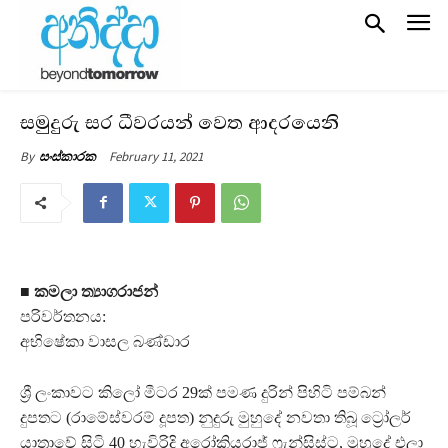
සමුදුරු සර ධීවරයන් වෙත ආදරයෙනි
February 11, 2021
By
සංස්කාරක
■ කමලා ත්‍යාගරාජන්
පරිවර්තනය:
අභිෂේකා වාසල බණ්ඩාර
ශ්‍රී ලංකාවට කිලෝ මීටර 29ක් පමණ දුරින් පිහිටි පම්බන්
දුපතට (රාමේස්වරම් දූපත) නුදුරු මුහුදේ නවතා තිබූ ට්‍රෝලර්
යාත්‍රාවේ සිටි 40 හැවිරිදි අරෝකියරාජ් ෆ්‍රැන්සිස්ට, මුහුදේ එලා