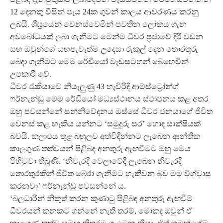
12 දෙනකු විසින් පැය 24ක ගුවන් කාලය ආවරණය කරනු
ලබයි. ශීඝ්‍රයෙන් වෙනස්වෙමින් පවතින ලෝකය ගැන
අවබෝධයක් ලබා ගැනීමට මෙන්ම ධීවර ප්‍රජාවේ දිරි වඩන
සහ ඔවුන්ගේ යහපැවැත්ම උදෙසා රුකුල් දෙන තොරතුරු
බෙදා ගැනීමට මෙම රේඩියෝ වැඩසටහන් බෙහෙවින්
උපකාරී වේ.
ධීවර රැකියාවේ නියැලුණු 43 හැවිරිදි ආම්ස්ට්‍රෝන්ග්
ෆර්නැන්ඩු මෙම රේඩියෝ මධ්‍යස්ථානය ස්ථාපනය කළ අතර
ඔහු පවසන්නේ සන්නිවේදනය ඔස්සේ ධීවර ජනයාගේ ජීවිත
වෙනස් කළ හැකිය යන්නට ‘සමුදුරු සර’ හොඳ සාක්ෂියක්
බවයි. කලාපය තුළ බහුලව අත්විඳින්නට ලැබෙන ආන්තික
කාලගුණ තත්වයන් පිළිබඳ අනතුරු ඇඟවීමට ඔහු මෙය
පිහිටුවා තිබුණි. ‘නිවැරදි වෙලාවේදී ලැබෙන නිවැරදි
තොරතුරකින් ජීවිත බේරා ගැනීමට හැකිවන බව මම විශ්වාස
කරනවා’ ෆර්නැන්ඩු පවසන්නේ ය.
‘බලධාරීන් නිකුත් කරන කුණාටු පිළිබඳ අනතුරු ඇඟවීම්
ධීවරයන් කනකට ගන්නේ නැති තරම්, මොකද ඔවුන් ඒ