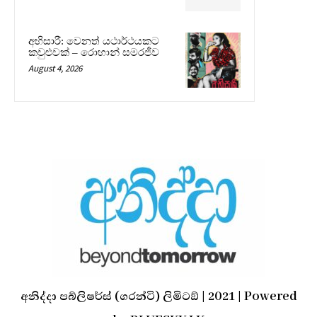
අභිසාරී: වෙනත් යථාර්ථයකට
කවුළුවක් – රොහාන් සමරජීව
August 4, 2026
අනිද්දා පබ්ලිෂර්ස් (ගරන්ටි) ලිමිටඞ් | 2021 | Powered