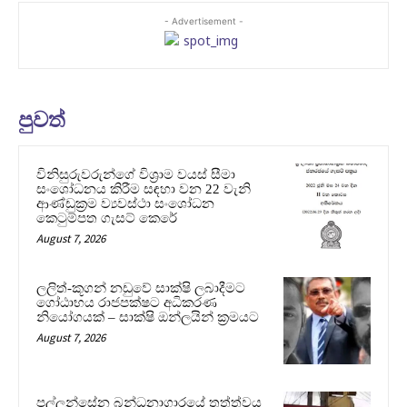
- Advertisement -
පුවත්
විනිසුරුවරුන්ගේ විශ්‍රාම වයස් සීමා
සංශෝධනය කිරීම සඳහා වන 22 වැනි
ආණ්ඩුක්‍රම ව්‍යවස්ථා සංශෝධන
කෙටුම්පත ගැසට් කෙරේ
August 7, 2026
ලලිත්-කූගන් නඩුවේ සාක්ෂි ලබාදීමට
ගෝඨාභය රාජපක්ෂට අධිකරණ
නියෝගයක් – සාක්ෂි ඔන්ලයින් ක්‍රමයට
August 7, 2026
පල්ලන්සේන බන්ධනාගාරයේ තත්ත්වය