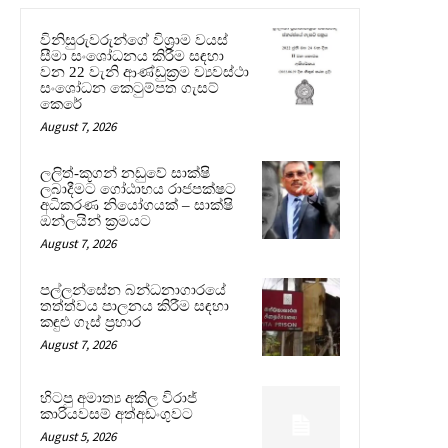
විනිසුරුවරුන්ගේ විශ්‍රාම වයස්
සීමා සංශෝධනය කිරීම සඳහා
වන 22 වැනි ආණ්ඩුක්‍රම ව්‍යවස්ථා
සංශෝධන කෙටුම්පත ගැසට්
කෙරේ
August 7, 2026
ලලිත්-කූගන් නඩුවේ සාක්ෂි
ලබාදීමට ගෝඨාභය රාජපක්ෂට
අධිකරණ නියෝගයක් – සාක්ෂි
ඔන්ලයින් ක්‍රමයට
August 7, 2026
පල්ලන්සේන බන්ධනාගාරයේ
තත්ත්වය පාලනය කිරීම සඳහා
කඳුළු ගෑස් ප්‍රහාර
August 7, 2026
හිටපු අමාත්‍ය අකිල විරාජ්
කාරියවසම් අත්අඩංගුවට
August 5, 2026