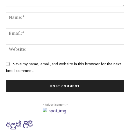
Comment:
Na
Ema
Web
Save my name, email, and website in this browser for the next
time I comment.
- Advertisement -
අලුත් ලිපි