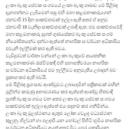
ලංකා බැංකු සේවක සංගමයේ ලංකා බැංකු ශාඛාව මේ පිළිබඳ
දැනගන්නට ලැබීමෙන් පසු එහි මහා කළමනාකරුගෙන්
ජනවාරි 15 දින සාකච්ඡාවක් ඉල්ලා ඇති අතර ඒ අනුව
ජනවාරි 18 වැනිදා සාකච්ඡාවක් ලබාදී ඇත. එම සාකච්ඡාවේදී
මහා කළමනාකරු සුගත් ගුණසේකර බැංකු සේවක සංගම්
නියෝජිතයන්ට දන්වා ඇත්තේ නාගරික සංවර්ධන අධිකාරිය
එවැනි ඉල්ලීමක් කර ඇති බවය.
වැඩිදුරටත් වාර්තා වන්නේ ලංකා බැංකුවේ ආයතනික
කළමනාකරණ රැස්වීමකදී එහි සභාපතිවරයා නාගරික
සංවර්ධන අධිකාරියේ එම ඉල්ලීමට අනුමැතිය ලබාදුන් බව
ප්‍රකාශ කර ඇති බවයි.
මේ පිළිබඳ ප්‍රශංසාව ආණ්ඩුවට ලබාදෙමින් පත්‍රිකාවක් මඟින්
මුලින්ම කරුණු අනාවරණය කර ඇත්තේ ආණ්ඩු හිතවාදී
ප්‍රගති බැංකු සංගමය වන අතර ලංකා බැංකු සේවක සංගමය
සාකච්ඡාවක් ඉල්ලා ඇත්තේ එය පදනම් කර ගනිමින්ය.
ලංකා බැංකු මූලස්ථානය ඇතුළු ලෝක වෙළඳ මධ්‍යස්ථාන
කුලුනු, හිල්ටන් හා ගලදාරි යන හෝටල් පිහිටි භූමිය නාගරික
සංවර්ධන අධිකාරියට අයත් අතර මීට පෙර කොරියානු