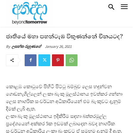
ජාතියේ මහා පහන්ටැඹ විකුණන්නේ චීනයටද?
January 26, 2021
By
ලසන්ත රුහුණගේ
කොළඹ කොටුවේ පිහිටි පිට්ටු බම්බුව ලෙස හඳුන්වන
ගොඩනැගිල්ලෙන් ලංකා බැංකු මූලස්ථානය ඉවත්කර ගන්නා
ලෙස නාගරික සංවර්ධන අධිකාරියෙන් එම බැංකුවට දැනුම්
දීමක් ලැබී ඇත.
ලංකා බැංකු මූලස්ථානය ඉදිකිරීම සඳහා බත්තරමුල්ල
ප්‍රදේශයෙන් අක්කර 5ක ඉඩමක් ලබාදෙන බවද නාගරික
සංවර්ධන අධිකාරිය ලංකා බැංකුවට ඒ සමඟම දැනුම් දී ඇත.