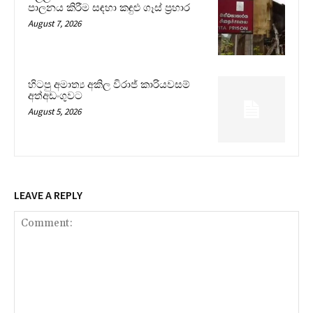
පාලනය කිරීම සඳහා කඳුළු ගෑස් ප්‍රහාර
August 7, 2026
හිටපු අමාත්‍ය අකිල විරාජ් කාරියවසම්
අත්අඩංගුවට
August 5, 2026
LEAVE A REPLY