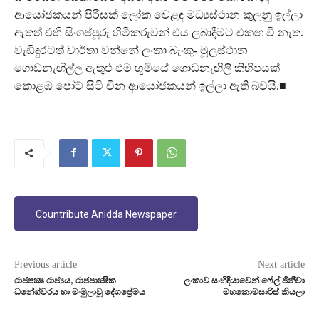
ආයෝජකයන් පිරිසක් ලෝක වෙළඳ මධ්‍යස්ථාන කුලුනු ඉල්ලා
ඇතත් එහි සිංගප්පූරු හිමිකරුවන් එය ලබාදීමට එකඟ වී නැත.
වැඩිදුරටත් වාර්තා වන්නේ ලංකා බැංකු- මූලස්ථාන
ගොඩනැඟිල්ල ඇතුළු එම භූමියේ ගොඩනැඟිලි කිහිපයක්
කොළඹ පෝට් සිටි චීන ආයෝජකයන් ඉල්ලා ඇති බවයි.■
Countribute Anidda Newspaper
Previous article
Next article
රාජපක්‍ෂ රාජ්‍යය, රාජපාක්‍ෂික
ලංකාව සංහිඳියාවෙන් ෆේල් ජිනීවා
ධනේශ්වරය හා මංමුලාවූ දේශප්‍රේමය
මහකොමසාරිස් කියලා