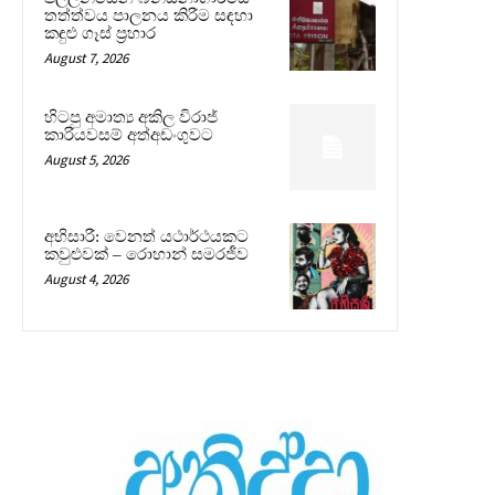
තත්ත්වය පාලනය කිරීම සඳහා
කඳුළු ගෑස් ප්‍රහාර
August 7, 2026
හිටපු අමාත්‍ය අකිල විරාජ්
කාරියවසම් අත්අඩංගුවට
August 5, 2026
අභිසාරී: වෙනත් යථාර්ථයකට
කවුළුවක් – රොහාන් සමරජීව
August 4, 2026