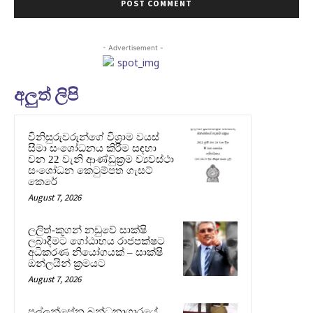
- Advertisement -
අලුත් ලිපි
විනිසුරුවරුන්ගේ විශ්‍රාම වයස්
සීමා සංශෝධනය කිරීම සඳහා
වන 22 වැනි ආණ්ඩුක්‍රම ව්‍යවස්ථා
සංශෝධන කෙටුම්පත ගැසට්
කෙරේ
August 7, 2026
ලලිත්-කූගන් නඩුවේ සාක්ෂි
ලබාදීමට ගෝඨාභය රාජපක්ෂට
අධිකරණ නියෝගයක් – සාක්ෂි
ඔන්ලයින් ක්‍රමයට
August 7, 2026
පල්ලන්සේන බන්ධනාගාරයේ