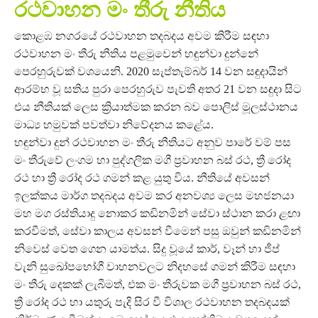
රථවාහන මං තීරු නීතිය
කොළඹ නගරයේ රථවාහන තදබදය අවම කිරීම සඳහා
රථවාහන මං තීරු නීතිය පළමුවෙන් හඳුන්වා දුන්නේ
පෙරහුරුවක් වශයෙනි. 2020 සැප්තැම්බර් 14 වන සඳුදායින්
ආරම්භ වූ සතිය පුරා පෙරහුරුව පැවති අතර 21 වන සඳුදා සිට
එය නීතියක් ලෙස ක්‍රියාත්මක කරන බව පොලිස් මූලස්ථානය
මාධ්‍ය හමුවක් පවත්වා නිවේදනය කළේය.
හඳුන්වා දුන් රථවාහන මං තීරු නීතියට අනුව පාරේ වම් පස
මං තීරුවේ ලංගම හා පුද්ගලික මගී ප්‍රවාහන බස් රථ, ත්‍රී රෝද
රථ හා ත්‍රී රෝද රථ ගමන් කළ යුතු විය. නීතියේ අවසන්
ඉලක්කය මාර්ග තදබදය අවම කර අනවශ්‍ය ලෙස මහජනයා
මහ මග රස්තියාදු නොකර කඩිනමින් සේවා ස්ථාන කරා ළඟා
කරවීමත්, සේවා කාලය අවසන් වීමෙන් පසු ඔවුන් කඩිනමින්
නිවෙස් වෙත ගෙන යාමත්ය. සිදු වූයේ කාර්, වෑන් හා ජීප්
වැනි සුඛෝපභෝගී වාහනවලට නිදහසේ ගමන් කිරීම සඳහා
මං තීරු දෙකක් ලැබීමත්, එක මං තීරුවක මගී ප්‍රවාහන බස් රථ,
ත්‍රී රෝද රථ හා යතුරු පැදි සිර වී විශාල රථවාහන තදබදයක්