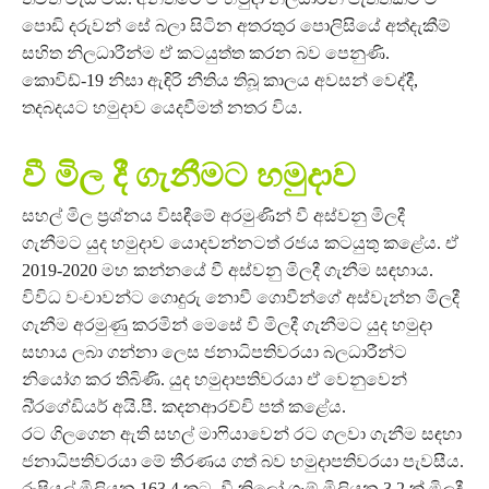
පොඩි දරුවන් සේ බලා සිටින අතරතුර පොලිසියේ අත්දැකීම්
සහිත නිලධාරීන්ම ඒ කටයුත්ත කරන බව පෙනුණි.
කොවිඩ්-19 නිසා ඇඳිරි නීතිය තිබූ කාලය අවසන් වෙද්දී,
තදබදයට හමුදාව යෙදවීමත් නතර විය.
වී මිල දී ගැනීමට හමුදාව
සහල් මිල ප්‍රශ්නය විසඳීමේ අරමුණින් වී අස්වනු මිලදී
ගැනීමට යුද හමුදාව යොදවන්නටත් රජය කටයුතු කළේය. ඒ
2019-2020 මහ කන්නයේ වී අස්වනු මිලදී ගැනීම සඳහාය.
විවිධ වංචාවන්ට ගොදුරු නොවී ගොවීන්ගේ අස්වැන්න මිලදී
ගැනීම අරමුණු කරමින් මෙසේ වී මිලදී ගැනීමට යුද හමුදා
සහාය ලබා ගන්නා ලෙස ජනාධිපතිවරයා බලධාරීන්ට
නියෝග කර තිබිණි. යුද හමුදාපතිවරයා ඒ වෙනුවෙන්
බි්‍රගේඩියර් අයි.පී. කදනආරච්චි පත් කළේය.
රට ගිලගෙන ඇති සහල් මාෆියාවෙන් රට ගලවා ගැනීම සඳහා
ජනාධිපතිවරයා මේ තීරණය ගත් බව හමුදාපතිවරයා පැවසීය.
රුපියල් මිලියන 163.4 කට, වී කිලෝ ග්‍රෑම් මිලියන 3.2 ක් මිලදී