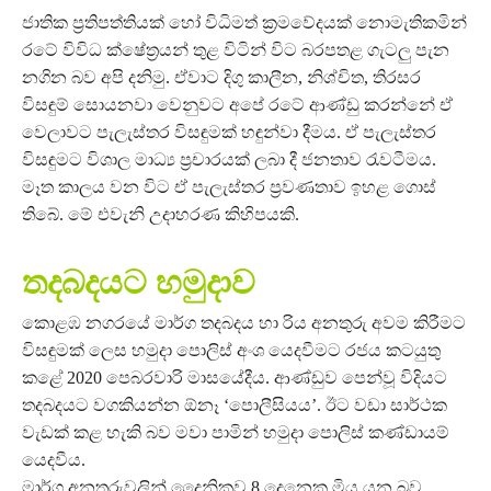
ජාතික ප්‍රතිපත්තියක් හෝ විධිමත් ක්‍රමවේදයක් නොමැතිකමින්
රටේ විවිධ ක්ෂේත්‍රයන් තුළ විටින් විට බරපතළ ගැටලු පැන
නගින බව අපි දනිමු. ඒවාට දිගු කාලීන, නිශ්චිත, තිරසර
විසඳුම් සොයනවා වෙනුවට අපේ රටේ ආණ්ඩු කරන්නේ ඒ
වෙලාවට පැලැස්තර විසඳුමක් හඳුන්වා දීමය. ඒ පැලැස්තර
විසඳුමට විශාල මාධ්‍ය ප්‍රචාරයක් ලබා දී ජනතාව රැවටීමය.
මෑත කාලය වන විට ඒ පැලැස්තර ප්‍රවණතාව ඉහළ ගොස්
තිබේ. මේ එවැනි උදාහරණ කිහිපයකි.
තදබදයට හමුදාව
කොළඹ නගරයේ මාර්ග තදබදය හා රිය අනතුරු අවම කිරීමට
විසඳුමක් ලෙස හමුදා පොලිස් අංශ යෙදවීමට රජය කටයුතු
කළේ 2020 පෙබරවාරි මාසයේදීය. ආණ්ඩුව පෙන්වූ විදියට
තදබදයට වගකියන්න ඕනෑ ‘පොලීසියය’. ඊට වඩා සාර්ථක
වැඩක් කළ හැකි බව මවා පාමින් හමුදා පොලිස් කණ්ඩායම්
යෙදවීය.
මාර්ග අනතුරුවලින් දෛනිකව 8 දෙනෙකු මිය යන බව