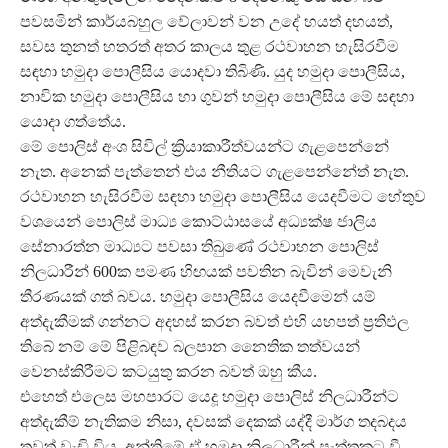
පවසමින් කාර්යබහුල වේලාවන් වන උදේ හයත් දහයත්,
සවස තුනත් හතරත් අතර කාලය තුළ රථවාහන හැසිරවීම
සඳහා හමුදා පොලීසිය යොදවා තිබිණි. යුද හමුදා පොලීසිය,
නාවික හමුදා පොලීසිය හා ගුවන් හමුදා පොලීසිය මේ සඳහා
යොදා ගත්තේය.
මේ පොලිස් අංශ සිවිල් ක්‍රියාකාරීත්වයන්ට ගැළපෙන්නේ
නැත. අනෙක් පැත්තෙන් එය නීතියට ගැළපෙන්නේත් නැත.
රථවාහන හැසිරවීම සඳහා හමුදා පොලීසිය යෙදවීමට හේතුව
වශයෙන් පොලිස් මාධ්‍ය කොට්ඨාසයේ අධ්‍යක්ෂ ජාලිය
සේනාරත්න මාධ්‍යට පවසා තිබුණේ රථවාහන පොලිස්
නිලධාරීන් 600ක පමණ හිඟයක් පවතින බැවින් මෙවැනි
තීරණයක් ගත් බවය. හමුදා පොලීසිය යෙදවීමෙන් යම්
අත්දැකීමක් ගන්නට අදහස් කරන බවත් එහි යහපත් ප්‍රතිඵල
තිබේ නම් මේ පිළිබඳව බලපාන නෛතික තත්වයන්
වෙනස්කිරීමට කටයුතු කරන බවත් ඔහු කීය.
එහෙත් එලෙස මහපාරට යෙදූ හමුදා පොලිස් නිලධාරීන්ට
අත්දැකීම් නැතිකම නිසා, දවසක් දෙකක් යද්දී මාර්ග තදබදය
තවත් වැඩි විය. අන්තිමේ ඒ හමුදා නිලධාරීන් පැත්තකට වී