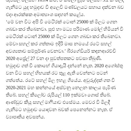
ගැනීමට යුද හමුදාව වී අලෙවි මණ්ඩලයට සහාය දක්වන බව
එදා ආරක්ෂක අමාත්‍යාංශ සඳහන් කළේය.
‘මේ වන විට අපි වී මෙටි්‍රක් ටොන් 25000 ක් මිලට ගෙන
ගබඩා කර තිබෙනවා. සුළු හා මධ්‍ය පරිමාණ මෝල් හිමියන් වී
මෙටි්‍රක් ටොන් 25000 ක් මිලට ගෙන ගබඩා කර තිබෙනවා.
මේවා සහල් කර ගත්තාම ඉදිරි මාස නමයේ රටේ සහල්
අවශ්‍යතාව සම්පූර්ණ වෙනවා.’ බි්‍රගේඩියර් කඳනආරච්චි
2020 අප්‍රේල් 27 වන දා පුවත්පතකට පවසා තිබුණි.
හමුදාව ගත් වී කොහේ ගියාදැයි දන්නේ නැත. 2020 අගෝස්තු
වන විට සහල් හිඟයක් රට තුළ ඇති වෙන්නට පටන්
ගත්තේය. රටේ සහල් මිල ඉහළ ගියේය. අවුරුද්දක් ගත වී
2020-2021 මහ කන්නයේ අස්වනු නෙලන කාලය පැමිණ
තිබේ. සහල් කිලෝව රුපියල් 110 ඉක්මවා ගොස් තිබේ.
ආණ්ඩුව කියූ සහල් මාෆියාව එසේමය. මෙවර වී මිලදී
ගැනීමට හමුදාව යොදවන බවක් පෙනෙන්නට නැත. ඒ
ව්‍යාපෘතිය අවසන්ය.