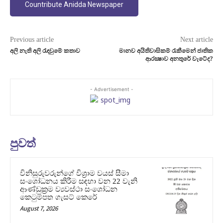
Countribute Anidda Newspaper
Previous article
Next article
අලි නැති අලි රැඳවුමේ කතාව
මානව අයිතිවාසිකම් රැකීමෙන් ජාතික
ආරක්‍ෂාව අනතුරේ වැටේද?
- Advertisement -
පුවත්
විනිසුරුවරුන්ගේ විශ්‍රාම වයස් සීමා
සංශෝධනය කිරීම සඳහා වන 22 වැනි
ආණ්ඩුක්‍රම ව්‍යවස්ථා සංශෝධන
කෙටුම්පත ගැසට් කෙරේ
August 7, 2026