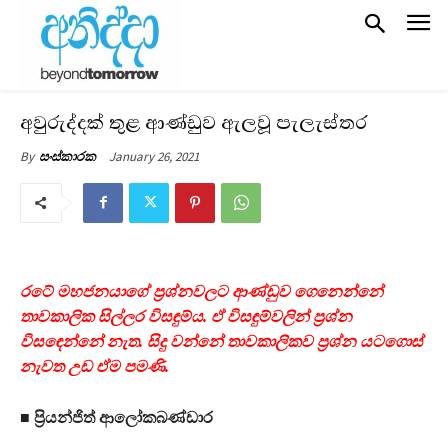
අවුරුද්දක් තුළ ආණ්ඩුව ඇලවූ පැලැස්තර
January 26, 2021
By
සංස්කාරක
රටේ මහජනයාගේ ප්‍රශ්නවලට ආණ්ඩුව ගෙනෙන්නේ
තාවකාලික සිල්ලර විසඳුම්ය. ඒ විසඳුම්වලින් ප්‍රශ්න
විසඳෙන්නේ නැත. සිදු වන්නේ තාවකාලිකව ප්‍රශ්න යටගොස්
නැවත උඩ ඒම පමණි.
■ ප්‍රියන්ජිත් ආලෝකබණ්ඩාර