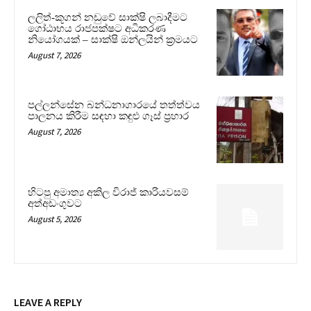
ලලිත්-කූගන් නඩුවේ සාක්ෂි ලබාදීමට
ගෝඨාභය රාජපක්ෂට අධිකරණ
නියෝගයක් – සාක්ෂි ඔන්ලයින් ක්‍රමයට
August 7, 2026
පල්ලන්සේන බන්ධනාගාරයේ තත්ත්වය
පාලනය කිරීම සඳහා කඳුළු ගෑස් ප්‍රහාර
August 7, 2026
හිටපු අමාත්‍ය අකිල විරාජ් කාරියවසම්
අත්අඩංගුවට
August 5, 2026
LEAVE A REPLY