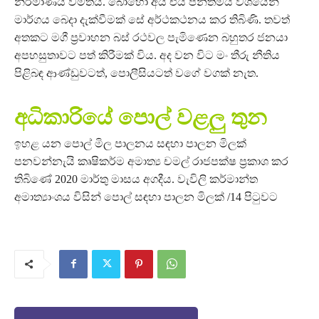
නිර්මාණය වීමත්ය. බොහෝ අය එය පන්තිමය වශයෙන්
මාර්ගය බෙදා දැක්වීමක් සේ අර්ථකථනය කර තිබිණි. තවත්
අතකට මගී ප්‍රවාහන බස් රථවල පැමිණෙන බහුතර ජනයා
අපහසුතාවට පත් කිරීමක් විය. අද වන විට මං තීරු නීතිය
පිළිබඳ ආණ්ඩුවටත්, පොලීසියටත් වගේ වගක් නැත.
අධිකාරියේ පොල් වළලු තුන
ඉහළ යන පොල් මිල පාලනය සඳහා පාලන මිලක්
පනවන්නැයි කෘෂිකර්ම අමාත්‍ය චමල් රාජපක්ෂ ප්‍රකාශ කර
තිබිණේ 2020 මාර්තු මාසය අගදීය. වැවිලි කර්මාන්ත
අමාත්‍යාංශය විසින් පොල් සඳහා පාලන මිලක් /14 පිටුවට