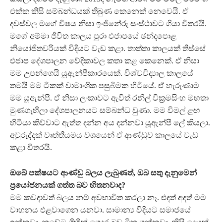
එක්ක කිසි සම්බන්ධයක් තිබුණ කෙනෙක් නෙවෙයි. ඒ
දවස්වල මගේ විෂය නිසා ඉංජිනේරු සංස්ථාවට ගියා විතරයි.
මගේ අම්මා ජීවිත කාලය පුරා එජාපයේ ඡන්දපොළ
නියෝජිතවරියක් විදියට වැඩ කළා. තාත්තා කාලයක් තිස්සේ
එජාප දේශපාලන වේදිකාවල කතා කළ කෙනෙක්. ඒ නිසා
මම උපන්ගෙයි යූඇන්පීකාරයෙක්. විශ්වවිද්‍යාල කාලයේ
තමයි මම ටිකක් වාමාංශික පසුබිමක හිටියේ. ඒ හැරුණාම
මම යූඇන්පී. ඒ නිසා ලංකාවට ඇවිත් රනිල් වික්‍රමසිංහ මහතා
මුණගැහිලා දේශපාලනයට සම්බන්ධ වුණා. මම විමල් ළඟ
හිටියා කිව්වාට ඇත්ත දන්න අය දන්නවා යූඇන්පී ලේ කියලා.
අවුරුද්දක් වෘත්තීයමය වශයෙන් ඒ ආණ්ඩුව කාලයේ වැඩ
කළා විතරයි.
ඔබේ පක්ෂයට ආණ්ඩු බලය ලැබුණත්, ඔබ සතු දැනුමෙන්
ප්‍රයෝජනයක් ගත්ත බව හිතනවාද?
මම කවදාවත් බලය නම් අවභාවිත කරලා නෑ. එදත් අදත් මම
වාහනය එළවාගෙන යනවා. සාමාන්‍ය විදියට සමාජයේ