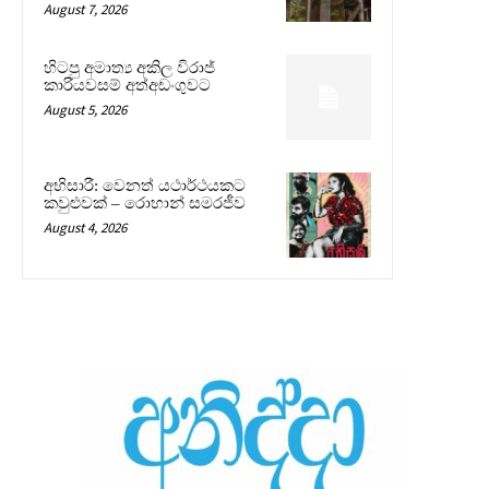
August 7, 2026
හිටපු අමාත්‍ය අකිල විරාජ්
කාරියවසම් අත්අඩංගුවට
August 5, 2026
අභිසාරී: වෙනත් යථාර්ථයකට
කවුළුවක් – රොහාන් සමරජීව
August 4, 2026