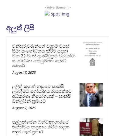
- Advertisement -
අලුත් ලිපි
විනිසුරුවරුන්ගේ විශ්‍රාම වයස්
සීමා සංශෝධනය කිරීම සඳහා
වන 22 වැනි ආණ්ඩුක්‍රම ව්‍යවස්ථා
සංශෝධන කෙටුම්පත ගැසට්
කෙරේ
August 7, 2026
ලලිත්-කූගන් නඩුවේ සාක්ෂි
ලබාදීමට ගෝඨාභය රාජපක්ෂට
අධිකරණ නියෝගයක් – සාක්ෂි
ඔන්ලයින් ක්‍රමයට
August 7, 2026
පල්ලන්සේන බන්ධනාගාරයේ
තත්ත්වය පාලනය කිරීම සඳහා
කඳුළු ගෑස් ප්‍රහාර