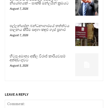
නියෝගයක් – සාක්ෂි ඔන්ලයින් ක්‍රමයට
August 7, 2026
පල්ලන්සේන බන්ධනාගාරයේ තත්ත්වය
පාලනය කිරීම සඳහා කඳුළු ගෑස් ප්‍රහාර
August 7, 2026
හිටපු අමාත්‍ය අකිල විරාජ් කාරියවසම්
අත්අඩංගුවට
August 5, 2026
LEAVE A REPLY