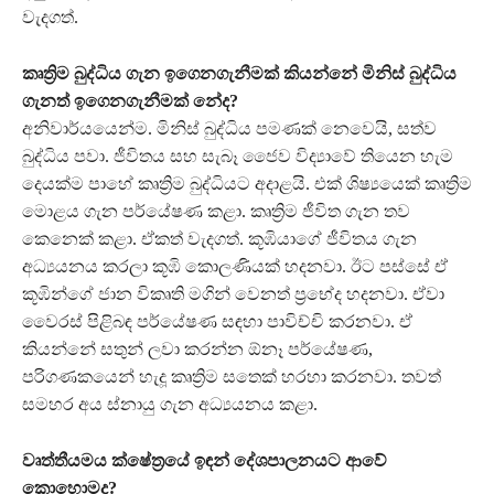
වැදගත්.
කෘත්‍රිම බුද්ධිය ගැන ඉගෙනගැනීමක් කියන්නේ මිනිස් බුද්ධිය
ගැනත් ඉගෙනගැනීමක් නේද?
අනිවාර්යයෙන්ම. මිනිස් බුද්ධිය පමණක් නෙවෙයි, සත්ව
බුද්ධිය පවා. ජීවිතය සහ සැබෑ ජෛව විද්‍යාවේ තියෙන හැම
දෙයක්ම පාහේ කෘත්‍රිම බුද්ධියට අදාළයි. එක් ශිෂ්‍යයෙක් කෘත්‍රිම
මොළය ගැන පර්යේෂණ කළා. කෘත්‍රිම ජීවිත ගැන තව
කෙනෙක් කළා. ඒකත් වැදගත්. කූඹියාගේ ජීවිතය ගැන
අධ්‍යයනය කරලා කූඹි කොලණියක් හදනවා. ඊට පස්සේ ඒ
කූඹින්ගේ ජාන විකෘති මගින් වෙනත් ප්‍රභේද හදනවා. ඒවා
වෛරස් පිළිබඳ පර්යේෂණ සඳහා පාවිච්චි කරනවා. ඒ
කියන්නේ සතුන් ලවා කරන්න ඕනෑ පර්යේෂණ,
පරිගණකයෙන් හැදූ කෘත්‍රිම සතෙක් හරහා කරනවා. තවත්
සමහර අය ස්නායු ගැන අධ්‍යයනය කළා.
වෘත්තීයමය ක්ෂේත්‍රයේ ඉඳන් දේශපාලනයට ආවේ
කොහොමද?