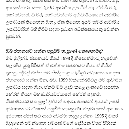
කරන්නත් බෑ. ජපානයේත් ඒ වගේ තනතුරෙන් මහාචාර්ය වූ
අය ඉන්නවා. සමහරුන්ට ආචාර්ය උපාධිත් නෑ. ඒත් ඩි මරු
ගෝ වෙනස්. ඩි මරු ගෝ වෙන්නට අනිවාර්යයෙන් ආචාර්ය
උපාධියක් තියෙන්න ඕනෑ. ඒක තියෙන අයට තමයි ආචාර්ය
උපාධිධාරීන් බිහිකිරීම සඳහා ප්‍රධාන අධීක්ෂකයෙකු වෙන්න
පුළුවන්.
ඔබ ජපානයට යන්න පසුබිම හැදුණේ කොහොමද?
මම මුලින්ම ජපානයට ගියේ 1998 දී නිපොන්මාරු නැවෙන්.
සැලකිය යුතු පිරිසක් ඒ එක්කම ජපානයට ගියා. ඒ ගිහින්
දැකපු දේවල් එක්ක මම තීන්දු කළා වැඩිදුර අධ්‍යාපනය සඳහා
ජපානයට යන්න ඕනෑ බව. 1999 ඔක්තෝබර්වල මම ආචාර්ය
උපාධිය සඳහා ගියා. ඒකට මට උදව් කළේ ලංකාවේ සුසන්ත
හේරත් කියන මහාචාර්යවරයාගේ හේරත් පදනම.
ශිෂ්‍යත්වයක් සහ මුදල් දුන්නේ එතුමා. බොහෝ අයගේ උසස්
අධ්‍යාපනයට ඒකෙන් පසුබිම් සැකසුණා. එතුමාගෙන් ආභාසය
අරගෙන අපිත් තව අයට අවස්ථා හදලා දුන්නා. 1995 දී විතර
ඔහුගෙන් පටන්ගෙන දාමයක් වගේ දෙසීයක විතර පිරිසක්