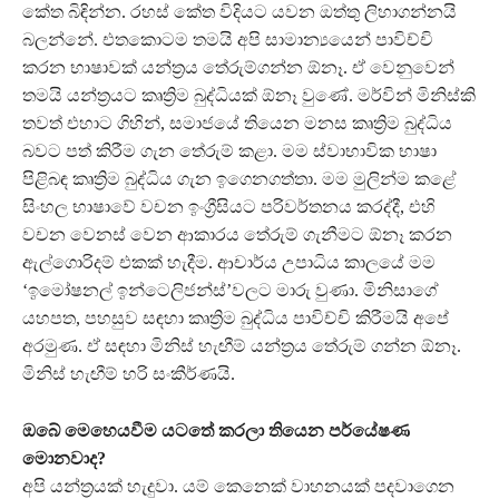
කේත බිඳින්න. රහස් කේත විදියට යවන ඔත්තු ලිහාගන්නයි
බලන්නේ. එතකොටම තමයි අපි සාමාන්‍යයෙන් පාවිච්චි
කරන භාෂාවක් යන්ත්‍රය තේරුම්ගන්න ඕනෑ. ඒ වෙනුවෙන්
තමයි යන්ත්‍රයට කෘත්‍රිම බුද්ධියක් ඕනෑ වුණේ. මර්වින් මිනිස්කි
තවත් එහාට ගිහින්, සමාජයේ තියෙන මනස කෘත්‍රිම බුද්ධිය
බවට පත් කිරීම ගැන තේරුම් කළා. මම ස්වාභාවික භාෂා
පිළිබඳ කෘත්‍රිම බුද්ධිය ගැන ඉගෙනගත්තා. මම මුලින්ම කළේ
සිංහල භාෂාවේ වචන ඉංග්‍රීසියට පරිවර්තනය කරද්දී, එහි
වචන වෙනස් වෙන ආකාරය තේරුම් ගැනීමට ඕනෑ කරන
ඇල්ගොරිදම් එකක් හැදීම. ආචාර්ය උපාධිය කාලයේ මම
‘ඉමෝෂනල් ඉන්ටෙලිජන්ස්’වලට මාරු වුණා. මිනිසාගේ
යහපත, පහසුව සඳහා කෘත්‍රිම බුද්ධිය පාවිච්චි කිරීමයි අපේ
අරමුණ. ඒ සඳහා මිනිස් හැඟීම් යන්ත්‍රය තේරුම් ගන්න ඕනෑ.
මිනිස් හැඟීම් හරි සංකීර්ණයි.
ඔබේ මෙහෙයවීම යටතේ කරලා තියෙන පර්යේෂණ
මොනවාද?
අපි යන්ත්‍රයක් හැදුවා. යම් කෙනෙක් වාහනයක් පදවාගෙන