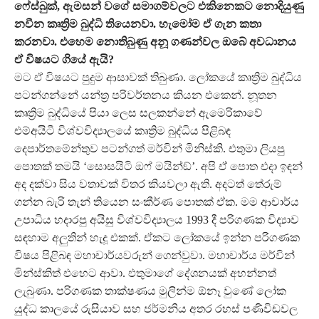
ෆේස්බුක්, ඇමසන් වගේ සමාගම්වලට එකිනෙකට නොදියුණු
නවීන කෘත්‍රිම බුද්ධි තියෙනවා. හැමෝම ඒ ගැන කතා
කරනවා. එහෙම නොතිබුණු අනූ ගණන්වල ඔබේ අවධානය
ඒ විෂයට ගියේ ඇයි?
මට ඒ විෂයට පුදුම ආසාවක් තිබුණා. ලෝකයේ කෘත්‍රිම බුද්ධිය
පටන්ගන්නේ යන්ත්‍ර පරිවර්තනය කියන එකෙන්. නූතන
කෘත්‍රිම බුද්ධියේ පියා ලෙස සලකන්නේ ඇමෙරිකාවේ
එම්අයිටී විශ්වවිද්‍යාලයේ කෘත්‍රිම බුද්ධිය පිළිබඳ
දෙපාර්තමේන්තුව පටන්ගත් මර්වින් මිනිස්කි. එතුමා ලියපු
පොතක් තමයි ‘සොසයිටි ඔෆ් මයින්ඞ්’. අපි ඒ පොත එදා ඉඳන්
අද දක්වා සිය වතාවක් විතර කියවලා ඇති. අදටත් තේරුම්
ගන්න බැරි තැන් තියෙන සංකීර්ණ පොතක් ඒක. මම ආචාර්ය
උපාධිය හදාරපු අයිසු විශ්වවිද්‍යාලය 1993 දී පරිගණක විද්‍යාව
සඳහාම අලුතින් හැදූ එකක්. ඒකට ලෝකයේ ඉන්න පරිගණක
විෂය පිළිබඳ මහාචාර්යවරුන් ගෙන්වුවා. මහාචාර්ය මර්වින්
මින්ස්කිත් එහෙට ආවා. එතුමාගේ දේශනයක් අහන්නත්
ලැබුණා. පරිගණක තාක්ෂණය මුලින්ම ඕනෑ වුණේ ලෝක
යුද්ධ කාලයේ රුසියාව සහ ජර්මනිය අතර රහස් පණිවිඩවල