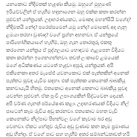
යනකොට නිදිමතක් හැදුණා කියමු. ඔහුගේ මුහුණේ
ඉරියව්වලින් ඒ හැඟීම හඳුනාගෙන ඔහු එක්ක කතා කරන්න
පුළුවන් යන්ත්‍රයක්. උදාහරණයකට, මොකද මහන්සියි වගේද?
නිදිමතයි නේද? පරෙස්සමෙන් යමු නේද? මොකෝ, අද ගෑනු
ළමයා තරහා වුණාද? වගේ ප්‍රශ්න අහනවා. ඒ යන්ත්‍රයේ
පාරිභෝගිකයාගේ හැඟීම්, ඔහු ගැන තොරතුරු එකතු
කරගෙන යන්ත්‍රය ඒ පුද්ගලයාට හොඳටම ගැළපෙන විදියට
කතා කරන්න ඉගෙනගන්නවා. තවත් ලංකාවේ ළමයෙක්
මගේ අධීක්ෂණය යටතේ හැදුවා අපූරු යන්ත්‍රයක්. අපි
එකිනෙකා අතර මැසේජ් යවනකොට එක් පැත්තකින් අනෙක්
පැත්තට සුවඳ යැවීම සඳහා. එක් පැත්තක කෙනෙක් බාබකියු
කනවායැයි හිතමු. එතකොට අනෙක් කෙනාට බාබකියු සුවඳ
යවන්න පුළුවන්. ඒක පුංචි උපාංගයකින් සිද්ධවෙන දෙයක්.
අපි වර්ණ ගැනත් පර්යේෂණ කළා. උදාහරණයක් විදියට නිල්
පාටෙන් කෑම රුචිය අඩු කරනවා. එතකොට මහත වැඩි
කෙනෙක්ට නිල්පාට පිඟන්වල වගේ කෑවාම බර අඩු
වෙනවා. ඒකට හේතුව රුචිය අඩු වුණාම කන කෑම ප්‍රමාණය
අඩු හින්දා. ඒ වගේ පාට සහ හැඟීම් අතර සම්බන්ධතාවත් හරි