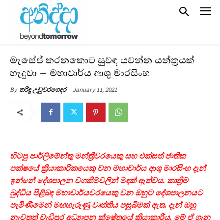
මැසේජ් කරනකොට සුවඳ යවන්න යන්ත්‍රයක්
හැදුවා – මහාචාර්ය ආශු මාරසිංහ
January 11, 2021
By
තරිඳු උඩුවරගෙදර
හිටපු පාර්ලිමේන්තු මන්ත්‍රීවරයෙකු සහ එක්සත් ජාතික
පක්ෂයේ ක්‍රියාකාරිකයෙකු වන මහාචාර්ය ආශු මාරසිංහ දැන්
ඉන්නේ දේශපාලන වගකීම්වලින් මඳක් ඈත්වය. කෘත්‍රිම
බුද්ධිය පිළිබඳ මහාචාර්යවරයෙකු වන ඔහුට දේශපාලනයට
පැමිණීමෙන් මඟහැරුණු වෘත්තිය පසුබිමක් ඇත. දැන් ඔහු
නැවතත් වැඩිපුර අධ්‍යාපන ක්ෂේත්‍රයේ ක්‍රියාකාරීය. මේ ඒ ගැන