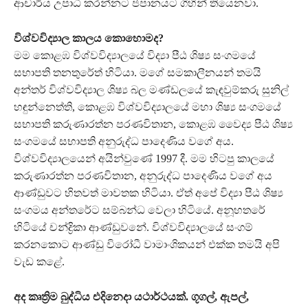
ආචාර්ය උපාධි කරන්නට ජපානයට ගිහින් තියෙනවා.
විශ්වවිද්‍යාල කාලය කොහොමද?
මම කොළඹ විශ්වවිද්‍යාලයේ විද්‍යා පීඨ ශිෂ්‍ය සංගමයේ
සභාපති තනතුරේත් හිටියා. මගේ සමකාලීනයන් තමයි
අන්තර් විශ්වවිද්‍යාල ශිෂ්‍ය බල මණ්ඩලයේ කැඳවුම්කරු සුනිල්
හඳුන්නෙත්ති, කොළඹ විශ්වවිද්‍යාලයේ මහා ශිෂ්‍ය සංගමයේ
සභාපති කරුණාරත්න පරණවිතාන, කොළඹ වෛද්‍ය පීඨ ශිෂ්‍ය
සංගමයේ සභාපති අනුරුද්ධ පාදෙණිය වගේ අය.
විශ්වවිද්‍යාලයෙන් අයින්වුණේ 1997 දී. මම හිටපු කාලයේ
කරුණාරත්න පරණවිතාන, අනුරුද්ධ පාදෙණිය වගේ අය
ආණ්ඩුවට හිතවත් මාවතක හිටියා. ඒත් අපේ විද්‍යා පීඨ ශිෂ්‍ය
සංගමය අන්තරේට සම්බන්ධ වෙලා හිටියේ. අනූහතරේ
හිටියේ චන්ද්‍රිකා ආණ්ඩුවනේ. විශ්වවිද්‍යාලයේ සංගම්
කරනකොට ආණ්ඩු විරෝධී වාමාංශිකයන් එක්ක තමයි අපි
වැඩ කළේ.
අද කෘත්‍රිම බුද්ධිය එදිනෙදා යථාර්ථයක්. ගූගල්, ඇපල්,