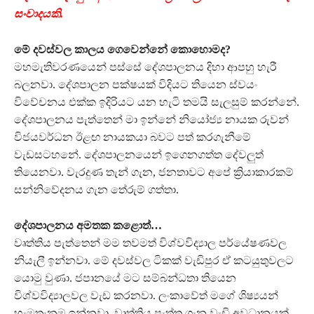
සංවාදයකි.
මේ දවස්වල කාලය ගෙවෙන්නේ කොහොමද?
මහමැතිවරණයෙන් පස්සේ දේශපාලනය දිහා ආපහු හැරී
බලනවා. දේශපාලන පක්ෂයක් විදියට තියෙන ස්වයං
විවේචනය එක්ක ඉදිරියට යන හැටි තමයි සැලසුම් කරන්නේ.
දේශපාලනය පැත්තෙන් මා ඉන්නේ නියෝජ්‍ය නායක රුවන්
විජයවර්ධන ඊළඟ නායකයා බවට පත් කරගැනීමේ
වැඩසටහනේ. දේශපාලනයෙන් ඉගෙනගත්ත දේවලුත්
තියෙනවා. වැරදුණ තැන් ගැන, ජනතාවට අපේ ක්‍රියාකාරකම්
සන්නිවේදනය ගැන තේරුම් ගත්තා.
දේශපාලනය අමතක කළොත්…
වෘත්තිය පැත්තෙන් මම තවමත් විශ්වවිද්‍යාල පර්යේෂණවල
නියැලී ඉන්නවා. මේ දවස්වල ටිකක් වැඩිපුර ඒ කටයුතුවලට
යොමු වුණා. ජපානයේ මට සම්බන්ධතා තියෙන
විශ්වවිද්‍යාලවල වැඩ කරනවා. ලංකාවේත් මගේ ශිෂ්‍යයන්
හැමතැනම ඉන්නවා. වෘත්තිය පැත්ත ගැන වැඩි අවධානයක්