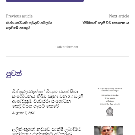
Previous article
Next article
රාජ්‍ය සේවයට හමුදාව පටලවා
‘හිරිඔතප්’ නැති වීම භයානක ය
ගැනීමේ අනතුර
- Advertisement -
පුවත්
විනිසුරුවරුන්ගේ විශ්‍රාම වයස් සීමා
සංශෝධනය කිරීම සඳහා වන 22 වැනි
ආණ්ඩුක්‍රම ව්‍යවස්ථා සංශෝධන
කෙටුම්පත ගැසට් කෙරේ
August 7, 2026
ලලිත්-කූගන් නඩුවේ සාක්ෂි ලබාදීමට
ගෝඨාභය රාජපක්ෂට අධිකරණ