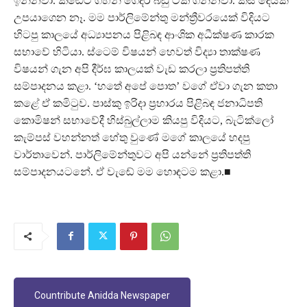
ඉන්නවා. කඬේට ගිහින් ගෙදර බඩු ටික ගන්නවා. කිසි දෙයක්
උපයාගෙන නෑ. මම පාර්ලිමේන්තු මන්ත්‍රීවරයෙක් විදියට
හිටපු කාලයේ අධ්‍යාපනය පිළිබඳ ආංශික අධීක්ෂණ කාරක
සභාවේ හිටියා. ස්ටෙම් විෂයන් හෙවත් විද්‍යා තාක්ෂණ
විෂයන් ගැන අපි දීර්ඝ කාලයක් වැඩ කරලා ප්‍රතිපත්ති
සම්පාදනය කළා. ‘හතේ අපේ පොත’ වගේ ඒවා ගැන කතා
කළේ ඒ කමිටුව. පාස්කු ඉරිදා ප්‍රහාරය පිළිබඳ ජනාධිපති
කොමිෂන් සභාවේදී හිස්බුල්ලාම කියපු විදියට, බැටික්ලෝ
කැම්පස් වහන්නත් හේතු වුණේ මගේ කාලයේ හදපු
වාර්තාවෙන්. පාර්ලිමේන්තුවට අපි යන්නේ ප්‍රතිපත්ති
සම්පාදනයටනේ. ඒ වැඬේ මම හොඳටම කළා.■
Countribute Anidda Newspaper