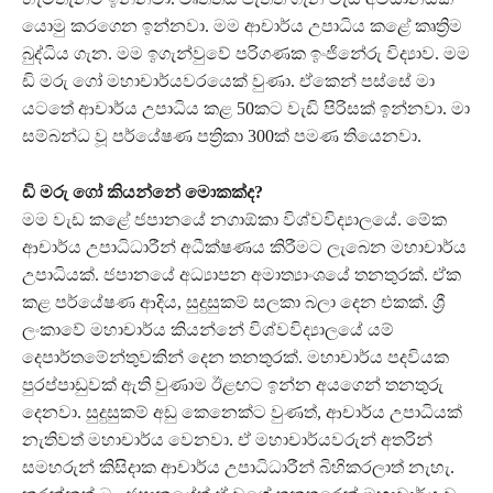
යොමු කරගෙන ඉන්නවා. මම ආචාර්ය උපාධිය කළේ කෘත්‍රිම
බුද්ධිය ගැන. මම ඉගැන්වුවේ පරිගණක ඉංජිනේරු විද්‍යාව. මම
ඩි මරු ගෝ මහාචාර්යවරයෙක් වුණා. ඒකෙන් පස්සේ මා
යටතේ ආචාර්ය උපාධිය කළ 50කට වැඩි පිරිසක් ඉන්නවා. මා
සම්බන්ධ වූ පර්යේෂණ පත්‍රිකා 300ක් පමණ තියෙනවා.
ඩි මරු ගෝ කියන්නේ මොකක්ද?
මම වැඩ කළේ ජපානයේ නගාඕකා විශ්වවිද්‍යාලයේ. මේක
ආචාර්ය උපාධිධාරීන් අධීක්ෂණය කිරීමට ලැබෙන මහාචාර්ය
උපාධියක්. ජපානයේ අධ්‍යාපන අමාත්‍යාංශයේ තනතුරක්. ඒක
කළ පර්යේෂණ ආදිය, සුදුසුකම් සලකා බලා දෙන එකක්. ශ්‍රී
ලංකාවේ මහාචාර්ය කියන්නේ විශ්වවිද්‍යාලයේ යම්
දෙපාර්තමේන්තුවකින් දෙන තනතුරක්. මහාචාර්ය පදවියක
පුරප්පාඩුවක් ඇති වුණාම ඊළඟට ඉන්න අයගෙන් තනතුරු
දෙනවා. සුදුසුකම් අඩු කෙනෙක්ට වුණත්, ආචාර්ය උපාධියක්
නැතිවත් මහාචාර්ය වෙනවා. ඒ මහාචාර්යවරුන් අතරින්
සමහරුන් කිසිදාක ආචාර්ය උපාධිධාරීන් බිහිකරලාත් නැහැ.