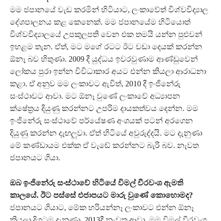
මම ජපානයේ වැඩ කරමින් හිටියාට, ලංකාවේත් විශ්වවිද්‍යාල
දේශපාලනය කළ කෙනෙක්. මම ජපානයේම හිටියොත්
විශ්වවිද්‍යාලයේ උපකුලපති වෙන එක තමයි යන්න පුළුවන්
ඉහළම තැන. ඒත්, මට මගේ රටට ඊට වඩා දෙයක් කරන්න
ඕනෑ බව හිතුණා. 2009 දී යුද්ධය ඉවරවුණාම ආණ්ඩුවෙන්
ලෝකය පුරා ඉන්න විවිධාකාර අයට එන්න කියලා ආරාධනා
කළා. ඒ අනුව මම ලංකාවට ඇවිත්, 2010 දී ඉංජිනේරු
සංස්ථාවට ආවා. මට ඕනෑ වුණේ ලංකාවේ අධ්‍යාපන
ක්ෂේත්‍රය දියුණු කරන්නට උපරිම දායකත්වය දෙන්න. මම
ඉංජිනේරු සංස්ථාවේ පර්යේෂණ අංශයක් පටන් අරගෙන
දියුණු කරන්න දැඟලුවා. ඒත් හිටියේ අවුරුද්දයි. මට දැනුණා
මේ කණ්ඩායම එක්ක ඒ වැඬේ කරන්නට බැරි බව. නැවත
ජපානයට ගියා.
ඔබ ඉංජිනේරු සංස්ථාවේ හිටියේ විමල් වීරවංශ ඇමති
කාලයේ. ඊට පස්සේ එජාපයට මාරු වුණේ කොහොමද?
ජපානයට ගියාට, මේක හරියන්නෑ ලංකාවට එන්න ඕනෑ
කියලා දිගටම දැනුණා. 2013දී නැවත ආවා. මම විමල් වීරවංශ