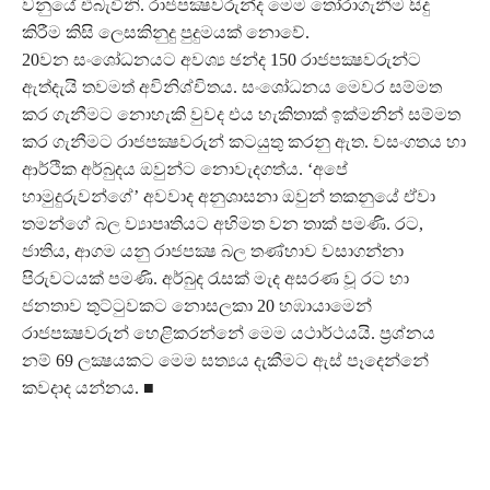
වනුයේ එබැවිනි. රාජපක්‍ෂවරුන්ද මෙම තෝරාගැනීම සිදු
කිරීම කිසි ලෙසකිනුදු පුදුමයක් නොවේ.
20වන සංශෝධනයට අවශ්‍ය ඡන්ද 150 රාජපක්‍ෂවරුන්ට
ඇත්දැයි තවමත් අවිනිශ්චිතය. සංශෝධනය මෙවර සම්මත
කර ගැනීමට නොහැකි වුවද එය හැකිතාක් ඉක්මනින් සම්මත
කර ගැනීමට රාජපක්‍ෂවරුන් කටයුතු කරනු ඇත. වසංගතය හා
ආර්ථික අර්බුදය ඔවුන්ට නොවැදගත්ය. ‘අපේ
හාමුදුරුවන්ගේ’ අවවාද අනුශාසනා ඔවුන් තකනුයේ ඒවා
තමන්ගේ බල ව්‍යාපෘතියට අභිමත වන තාක් පමණි. රට,
ජාතිය, ආගම යනු රාජපක්‍ෂ බල තණ්හාව වසාගන්නා
පිරුවටයක් පමණි. අර්බුද රැසක් මැද අසරණ වූ රට හා
ජනතාව තුට්ටුවකට නොසලකා 20 හඹායාමෙන්
රාජපක්‍ෂවරුන් හෙළිකරන්නේ මෙම යථාර්ථයයි. ප්‍රශ්නය
නම් 69 ලක්‍ෂයකට මෙම සත්‍යය දැකීමට ඇස් පෑදෙන්නේ
කවදාද යන්නය. ■