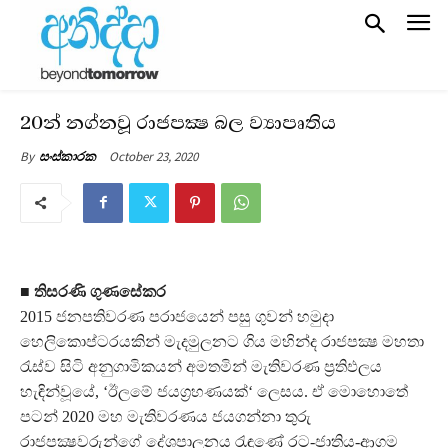
20න් නග්නවූ රාජපක්‍ෂ බල ව්‍යාපෘතිය
October 23, 2020
By
සංස්කාරක
■
තිසරණි ගුණසේකර
2015 ජනපතිවරණ පරාජයෙන් පසු ගුවන් හමුදා
හෙලිකොප්ටරයකින් මැදමුලනට ගිය මහින්ද රාජපක්‍ෂ මහතා
රැස්ව සිටි අනුගාමිකයන් අමතමින් මැතිවරණ ප්‍රතිඵලය
හැඳින්වූයේ, ‘ඊලමේ ජයග්‍රහණයක්‘ ලෙසය. ඒ මොහොතේ
පටන් 2020 මහ මැතිවරණය ජයගන්නා තුරු
රාජපක්‍ෂවරුන්ගේ දේශපාලනය රැඳුණේ රට-ජාතිය-ආගම