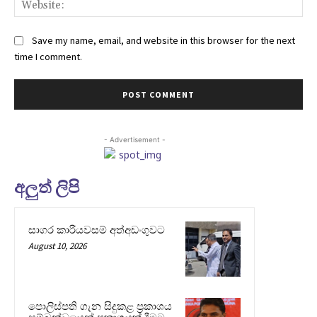
Save my name, email, and website in this browser for the next
time I comment.
- Advertisement -
අලුත් ලිපි
සාගර කාරියවසම් අත්අඩංගුවට
August 10, 2026
පොලිස්පති ගැන සිදුකළ ප්‍රකාශය