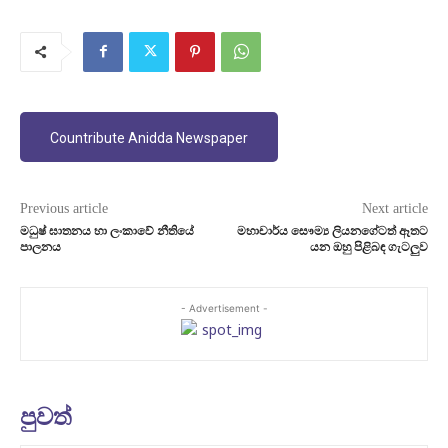
Countribute Anidda Newspaper
Previous article
Next article
මධුෂ් ඝාතනය හා ලංකාවේ නීතියේ
මහාචාර්ය සෞම්‍ය ලියනගේටත් ඈතට
පාලනය
යන ඔහු පිළිබඳ ගැටලුව
- Advertisement -
පුවත්