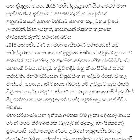
යන ත්‍රිශූලය මතය. 2015 ‘මහින්ද සුළඟේ‘ සිට මෙවර මහා
මැතිවරණය දක්වාම රාජපක්‍ෂවරුන් හා ඔවුන්ගේ
අනුගාමිකයන් නොනවත්වාම ජනගත කළ මතය වූයේ
ලංකාවත්, සිංහලයනුත්, ශාසනයත් රැකගත හැක්කේ
රාජපක්‍ෂවරුන්ට පමණක් බවය.
2015 ජනපතිවරණ හා මහා මැතිවරණ පරාජයෙන් පසු
මහින්ද රාජපක්‍ෂ මහතාගේ මූලිකම කාර්යයක් වූයේ ලංකාවේ
කොහේ හෝ පන්සලක ආගමික-දේශපාලනික රැස්වීම්වලට
සහභාගි වීමය. ඒ හැම හමුවකදීම ඔහු කියා සිටියේ එකම
කථාවකි. එනම් සිරිසේන-වික්‍රමසිංහ ආණ්ඩුව රටත්, සිංහල
ජාතියත්, සඟසසුනත් වනසන බවත්, මේ උවදුරට ඇති එකම
පිළියම ‘අපේ හාමුදුරුවන්ගේ’ අවවාද අනුශාසනා හිස් මුදුනින්
පිළිගන්නා නායකයකු (තමන් වැනි) යළිත් බලයට පත්කිරීම
බවත්ය.
මහා පරිමාණයෙන් අතීතය අමතක වීම ලංකා දේශපාලනයේ
ගමන් මගට තීරණාත්මක බලපෑමක් සිදුකළ (හා සිදුකරන)
ප්‍රපංචයකි. යුද්ධ ජයග්‍රහණයට උර දුන් හමුදාපතිවරයා වූ
ජනරාල් සරත් ෆොන්සේකා මහතා අත්අඩංගුවට නොගන්නැයි