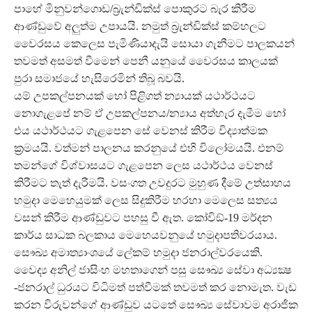
පාහේ මිනුවන්ගොඩ/බ්‍රැන්ඩික්ස් පොකුරට බැර කිරීම
ආණ්ඩුවේ අලුත්ම උපායයි. නමුත් බ්‍රැන්ඩික්ස් කම්හලට
වෛරසය කෙලෙස පැමිණියාදැයි සොයා ගැනීමට පාලකයන්
තවමත් අසමත් වීමෙන් පෙනී යනුයේ වෛරසය කාලයක්
පුරා සමාජයේ හැසිරෙමින් තිබූ බවයි.
යම් උපකල්පනයක් හෝ පිළිගත් න්‍යායක් යථාර්ථයට
නොගැළපේ නම් ඒ උපකල්පනය/න්‍යාය අත්හැර දැමීම හෝ
එය යථාර්ථයට ගැළපෙන සේ වෙනස් කිරීම විද්‍යාත්මක
ක්‍රමයයි. වත්මන් පාලනය කරනුයේ එහි විලෝමයයි. එනම්
තමන්ගේ විශ්වාසයට ගැළපෙන ලෙස යථාර්ථය වෙනස්
කිරීමට තැත් දැරීමයි. වසංගත උවදුරට මුහුණ දීමේ උත්සාහය
හමුදා මෙහෙයුමක් ලෙස සිදුකිරීම හරහා මෙලෙස සත්‍යය
වසන් කිරීම ආණ්ඩුවට පහසු වී ඇත. කෝවිඞ්-19 මර්දන
කාර්ය සාධක බලකාය මෙහෙයවනුයේ හමුදාපතිවරයාය.
සෞඛ්‍ය අමාත්‍යාංශයේ ලේකම් හමුදා ජනරාල්වරයෙකි.
වෛද්‍ය අනිල් ජාසිංහ මහතාගෙන් පසු සෞඛ්‍ය සේවා අධ්‍යක්‍ෂ
-ජනරාල් ධුරයට විධිමත් පත්වීමක් තවමත් කර නොමැත. වැඩ
කරන විරුවන්ගේ ආණ්ඩුව යටතේ සෞඛ්‍ය සේවාවම අරාජික