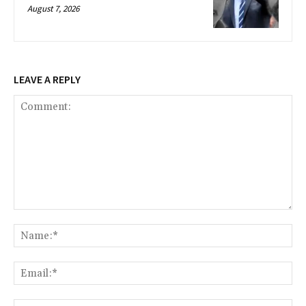
August 7, 2026
LEAVE A REPLY
Comment:
Na
Ema
Web