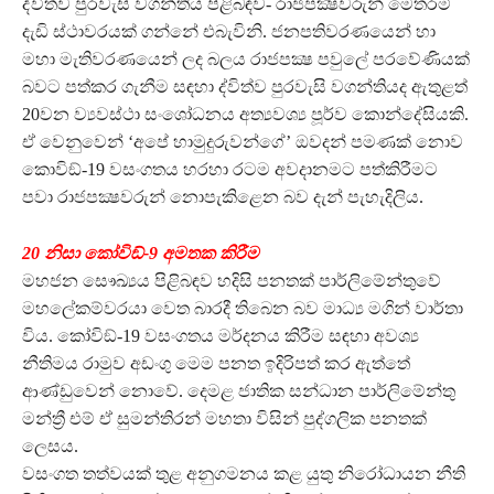
ද්විත්ව පුරවැසි වගන්තිය පිළිබඳව- රාජපක්‍ෂවරුන් මෙතරම්
දැඩි ස්ථාවරයක් ගන්නේ එබැවිනි. ජනපතිවරණයෙන් හා
මහා මැතිවරණයෙන් ලද බලය රාජපක්‍ෂ පවුලේ පරවේණියක්
බවට පත්කර ගැනීම සඳහා ද්විත්ව පුරවැසි වගන්තියද ඇතුළත්
20වන ව්‍යවස්ථා සංශෝධනය අත්‍යවශ්‍ය පූර්ව කොන්දේසියකි.
ඒ වෙනුවෙන් ‘අපේ හාමුදුරුවන්ගේ’ ඔවදන් පමණක් නොව
කොවිඞ්-19 වසංගතය හරහා රටම අවදානමට පත්කිරීමට
පවා රාජපක්‍ෂවරුන් නොපැකිළෙන බව දැන් පැහැදිලිය.
20 නිසා කෝවිඞ්-9 අමතක කිරීම
මහජන සෞඛ්‍යය පිළිබඳව හදිසි පනතක් පාර්ලිමේන්තුවේ
මහලේකම්වරයා වෙත බාරදී තිබෙන බව මාධ්‍ය මගින් වාර්තා
විය. කෝවිඞ්-19 වසංගතය මර්දනය කිරීම සඳහා අවශ්‍ය
නීතිමය රාමුව අඩංගු මෙම පනත ඉදිරිපත් කර ඇත්තේ
ආණ්ඩුවෙන් නොවේ. දෙමළ ජාතික සන්ධාන පාර්ලිමේන්තු
මන්ත්‍රී එම් ඒ සුමන්තිරන් මහතා විසින් පුද්ගලික පනතක්
ලෙසය.
වසංගත තත්වයක් තුළ අනුගමනය කළ යුතු නිරෝධායන නීති