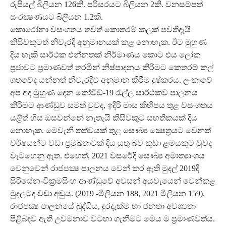
රුපියල් බිලියන 126කි. පරිසරයට බිලියන 2කි. වනසම්පත්
සංරක්‍ෂණයට බිලියන 1.2කි.
කොරෝනා වසංගතය තවත් කොතරම් කලක් පවතීදැයි
කිසිවකුටත් නිවැරදි අනුමානයක් කළ නොහැක. ඊට මුහුණ
දිය හැකි සාර්ථක එන්නතක් නිර්මාණය කොට එය ලෝක
ප්‍රජාවට ප්‍රමාණවත් තරමින් නිෂ්පාදනය කිරීමට කෙතරම් කල්
ගතවේද යන්නත් නිවැරදිව අනුමාන කිරීම දුෂ්කරය. ලංකාවේ
අප අද මුහුණ දෙන කෝවිඞ්-19 රැල්ල සාර්ථකව පාලනය
කිරීමට ආණ්ඩුව සමත් වුවද, ඉදිරි මාස කිහිපය තුළ වසංගතය
යළිත් හිස ඔසවන්නේ නැතැයි කිසිවකුට සහතිකයක් දිය
නොහැක. මෙවැනි තත්වයක් තුළ සෞඛ්‍ය ක්‍ෂෙත්‍රයට වෙනත්
වර්ෂයන්ට වඩා ප්‍රමුඛතාවක් දිය යුතු බව කුඩා ළමයකුට වුවද
වැටහෙනු ඇත. එහෙත්, 2021 වසරේදී සෞඛ්‍ය අමාත්‍යාංශය
වෙනුවෙන් රාජපක්‍ෂ පාලනය වෙන් කර ඇති මුදල් 2019දී
සිරිසේන-වික්‍රමසිංහ ආණ්ඩුවේ අවසන් අයවැයෙන් වෙන්කළ
මුදලටද වඩා අඩුය. (2019 -මිලියන 188, 2021 මිලියන 159).
රාජපක්‍ෂ පාලනයේ බුද්ධිය, දුරදැක්ම හා ජනතා අවශ්‍යතා
පිළිබඳව ඇති උවමනාව වටහා ගැනීමට මෙය ම ප්‍රමාණවත්ය.