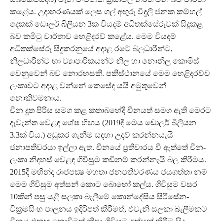
කළේය. උදාහරණයක් ලෙස ගල් අඟුරු විදුලි ජනක කම්හල්
දෙකක් ඩොලර් බිලියන 3ක වියදම් අධිතක්සේරුවක් සිදුකළ
බව කමිටු වාර්තාව හෙළිදරව් කළේය. මෙම වියදම්
අධිතක්සේරු සිදුකරනුයේ අදාළ රටේ බලධාරීන්ට,
නිලධාරීන්ට හා ව්‍යාපාරිකයන්ට නිල හා නොනිල කොමිස්
වෙනුවෙන් බව නොරහසකි. පකිස්ථානයේ මෙම හෙළිදරව්ව
ලංකාවට අදාළ වන්නේ කෙසේද යයි අමුතුවෙන්
නොකිවමනාය.
චීන දූත පිරිස සමග කළ කතාබහේදී චීනයත් සමග ඇති මෙරට
දැවැන්ත වෙළඳ ශේෂ හිඟය (2019දී මෙය ඩොලර් බිලියන
3.3ක් විය.) අඩුකර ගැනීම සඳහා උදව් කරන්නයැයි
ජනාපතිවරයා ඉල්ලා ඇත. චීනයේ ප්‍රතිචාරය වී ඇත්තේ චීන-
ලංකා නිදහස් වෙළඳ ගිවිසුම කඩිනම් කරන්නැයි බල කිරීමය.
2015දී මහින්ද රාජපක්‍ෂ මහතා ජනපතිවරණය ජයගත්තා නම්
මෙම ගිවිසුම අත්සන් කොට බොහෝ කල්ය. ගිවිසුම වසර
10කින් පසු යළි සලකා බැලීමේ කොන්දේසිය සිරිසේන-
වික්‍රමසිංහ පාලනය ඉදිරිපත් කිරීමත්, එවැනි සලකා බැලීමකට