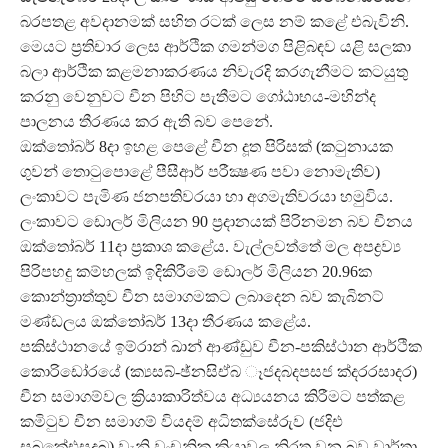
බරපතළ අවදානමක් සහිත රටක් ලෙස නම් කළේ එබැවිනි.
මෙයට ප්‍රතිචාර ලෙස ආර්ථික ගමන්මග පිළිබඳව යළි සලකා
බලා ආර්ථික කළමනාකරණය නිවැරදි කරගැනීමට කටයුතු
කරනු වෙනුවට චීන පිහිට පැතීමට ගෝඨාභය-මහින්ද
පාලනය තීරණය කර ඇති බව පෙනේ.
ඔක්තෝබර් 8දා ඉහළ පෙළේ චීන දූත පිරිසක් (කටුනායක
ගුවන් තොටුපොළේ පීසීආර් පරීක්‍ෂණ පවා නොමැතිව)
ලංකාවට පැමිණ ජනපතිවරයා හා අගමැතිවරයා හමුවිය.
ලංකාවට ඩොලර් මිලියන 90 ප්‍රදානයක් පිරිනමන බව චීනය
ඔක්තෝබර් 11දා ප්‍රකාශ කළේය. වැල්ලවත්තේ මල අපද්‍රව්‍ය
පිරිපහදු කම්හලක් ඉදිකිරීමේ ඩොලර් මිලියන 20.96ක
කොන්ත්‍රාත්තුව චීන සමාගමකට ලබාදෙන බව කැබිනට්
මණ්ඩලය ඔක්තෝබර් 13දා තීරණය කළේය.
පකිස්ථානයේ ඉම්රාන් ඛාන් ආණ්ඩුව චීන-පකිස්ථාන ආර්ථික
කොරිඩෝරයේ (ක්‍යසබ්-ඡ්නසිඒබ ෑජදබදපසජ ක්‍දරරසාදර)
චීන සමාගම්වල ක්‍රියාකාරිත්වය අධ්‍යයනය කිරීමට පත්කළ
කමිටුව චීන සමාගම් වියදම් අධිතක්සේරුව (ජදිඑ
සබකේඑසදබ) වැනි වංචනික ක්‍රියාවල නිරත වන බව වාර්තා