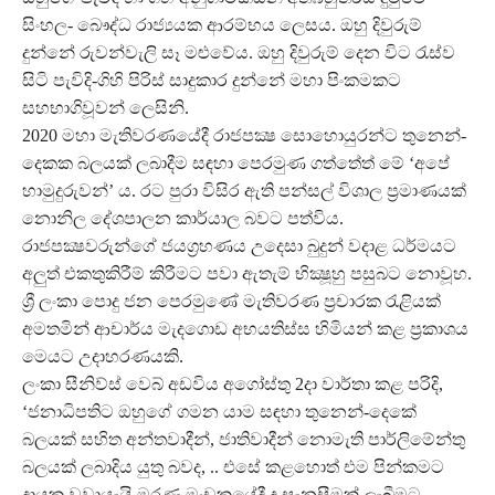
සිංහල- බෞද්ධ රාජ්‍යයක ආරම්භය ලෙසය. ඔහු දිවුරුම්
දුන්නේ රුවන්වැලි සෑ මළුවේය. ඔහු දිවුරුම් දෙන විට රැස්ව
සිටි පැවිදි-ගිහි පිරිස් සාදුකාර දුන්නේ මහා පිංකමකට
සහභාගිවූවන් ලෙසිනි.
2020 මහා මැතිවරණයේදී රාජපක්‍ෂ සොහොයුරන්ට තුනෙන්-
දෙකක බලයක් ලබාදීම සඳහා පෙරමුණ ගත්තේත් මේ ‘අපේ
හාමුදුරුවන්’ ය. රට පුරා විසිර ඇති පන්සල් විශාල ප්‍රමාණයක්
නොනිල දේශපාලන කාර්යාල බවට පත්විය.
රාජපක්‍ෂවරුන්ගේ ජයග්‍රහණය උදෙසා බුදුන් වදාළ ධර්මයට
අලුත් එකතුකිරීම් කිරීමට පවා ඇතැම් භික්‍ෂූහු පසුබට නොවූහ.
ශ්‍රී ලංකා පොදු ජන පෙරමුණේ මැතිවරණ ප්‍රචාරක රැළියක්
අමතමින් ආචාර්ය මැදගොඩ අභයතිස්ස හිමියන් කළ ප්‍රකාශය
මෙයට උදාහරණයකි.
ලංකා සීනිව්ස් වෙබ් අඩවිය අගෝස්තු 2දා වාර්තා කළ පරිදි,
‘ජනාධිපතිට ඔහුගේ ගමන යාම සඳහා තුනෙන්-දෙකේ
බලයක් සහිත අන්තවාදීන්, ජාතිවාදීන් නොමැති පාර්ලිමේන්තු
බලයක් ලබාදිය යුතු බවද, .. එසේ කළහොත් එම පින්කමට
දායක වූවායැයි මරණ මංචකයේදී ද සැනසීමක් ලැබීමට