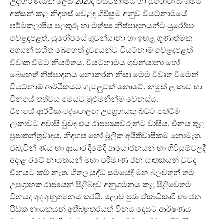
උදාහරණයක් ලෙස 2020දී වියට්නාමය හා යුරෝපා සංගමය
අත්සන් කළ නිදහස් වෙළඳ ගිවිසුම අනුව වියට්නාමයේ
ඝර්මකලාපීය පලතුරු හා මත්ස්‍ය නිෂ්පාදනයන්ට යුරෝපා
වෙළඳපළත්, යුරෝපයේ ගුවන්යානා හා ඉහළ ගූණාත්මක
අගයන් සහිත බෙහෙත් ද්‍රව්‍යයන්ට වියට්නාම් වෙළඳපළත්
විවෘත වීමට නියමිතය. වියට්නාමය ගුවන්යානා හෝ
බෙහෙත් නිෂ්පාදනය නොකරන නිසා මෙම විවෘත වීමෙන්
වියට්නාම් ආර්ථිකයට ගැටලුවක් නොවේ. නමුත් ලංකාව හා
චීනයේ තත්වය මෙයට මුළුමනින්ම වෙනස්ය.
චීනයේ ආර්ථික-දේශපාලන උපග්‍රහයකු බවට පත්වීම
ලංකාවට අවාසි වුවද එය රාජපක්‍ෂවරුන්ට වාසිය. චීනය තුළ
ප්‍රජාතන්ත්‍රවාදය, නිදහස හෝ මූලික අයිතිවාසිකම් නොමැත.
එබැවින් ණය හා ආධාර දීමේදී ආයෝජනයන් හා ගිවිසුම්වලදී
අදාළ රටේ නායකයන් මහා පරිමාණ ජන ඝාතකයන් වුවද
චීනයට කම් නැත. ශීතල යුද්ධ සමයේදී මහ බලවතුන් තම
උපග්‍රාහක රාජ්‍යයන් පිළිබඳව අනුගමනය කළ පිළිවෙතම
චීනයද අද අනුගමනය කරයි. ලොව පුරා ඒකාධිකාරී හා ජන
පීඩක නායකයන් අතිබහුතරයක් චීනය දෙසට ආර්ෂණය