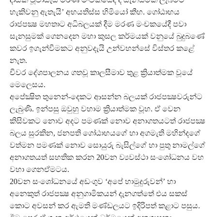
හැකිවනු ඇතැයි’ අභයතිස්ස හිමියෝ කීහ. ගෝඨාභය
රාජපක්‍ෂ මහතාට අධිබලයක් දීම මරණ මංචකයේදී පවා
සැනසුමක් ගෙනදෙන මහා කුසල කර්මයක් වනුයේ බුදුබණේ
කවර ඉගැන්වීමකට අනුවදැයි උන්වහන්සේ විස්තර කළේ
නැත.
චීවර දේශපාලනය ගතවූ කාලසීමාව තුළ ක්‍රියාත්මක වූයේ
මෙලෙසය.
අපේක්‍ෂිත තුනෙන්-දෙකට ආසන්න බලයක් රාජපක්‍ෂවරුන්ට
ලැබුණි. ඉන්පසු ඔවුහු වහාම ක්‍රියාත්මක වූහ. ඒ වෙන
කිසිවකට නොව අදට පමණක් නොව අනාගතයටත් රාජපක්‍ෂ
බලය සුරකින, ජනපති ගෝඨාභයගේ හා අගමැති මහින්දගේ
වත්මන පමණක් නොව සොයුරු බැසිල්ගේ හා පුතු නාමල්ගේ
අනාගතයත් සහතික කරන 20වන ව්‍යවස්ථා සංශෝධනය වහ
වහා ගෙනඒමටය.
20වන සංශෝධනයේ අඩංගුව ‘අපේ හාමුදුරුවන්’ හා
අනෙකුත් රාජපක්‍ෂ අනුගාමිකයන් දැනගත්තේ එය සකස්
කොට අවසන් කර ඇමති මණ්ඩලයට ඉදිරිපත් කළාට පසුය.