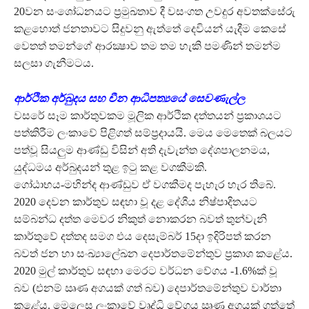
20වන සංශෝධනයට ප්‍රමුඛතාව දී වසංගත උවදුර අවතක්සේරු
කළහොත් ජනතාවට සිදුවනු ඇත්තේ දෙවියන් යැදීම කෙසේ
වෙතත් තමන්ගේ ආරක්‍ෂාව තම තම හැකි පමණින් තමන්ම
සලසා ගැනීමටය.
ආර්ථික අර්බුදය සහ චීන ආධිපත්‍යයේ සෙවණැල්ල
වසරේ සෑම කාර්තුවකම මූලික ආර්ථික දත්තයන් ප්‍රකාශයට
පත්කිරීම ලංකාවේ පිළිගත් සම්ප්‍රදායයි. මෙය මෙතෙක් බලයට
පත්වූ සියලුම ආණ්ඩු විසින් අති දැවැන්ත දේශපාලනමය,
යුද්ධමය අර්බුදයන් තුළ ඉටු කළ වගකීමකි.
ගෝඨාභය-මහින්ද ආණ්ඩුව ඒ වගකීමද පැහැර හැර තිබේ.
2020 දෙවන කාර්තුව සඳහා වූ දළ දේශීය නිෂ්පාදිතයට
සම්බන්ධ දත්ත මෙවර නිකුත් නොකරන බවත් තුන්වැනි
කාර්තුවේ දත්තද සමග එය දෙසැම්බර් 15දා ඉදිරිපත් කරන
බවත් ජන හා සංඛ්‍යාලේඛන දෙපාර්තමේන්තුව ප්‍රකාශ කළේය.
2020 මුල් කාර්තුව සඳහා මෙරට වර්ධන වේගය -1.6%ක් වූ
බව (එනම් ඍණ අගයක් ගත් බව) දෙපාර්තමේන්තුව වාර්තා
කළේය. මෙලෙස ලංකාවේ වෘද්ධි වේගය ඍණ අගයක් ගත්තේ