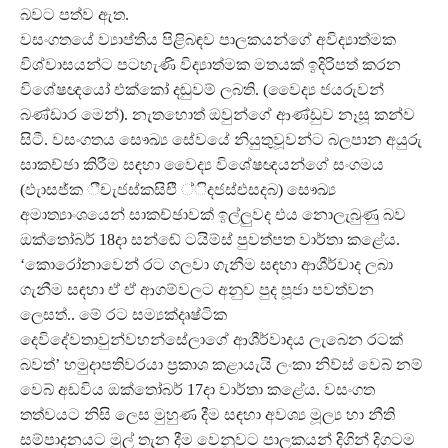
බවට පත්ව ඇත.
වසංගතයේ ව්‍යාප්තිය පිළිබඳව පාලකයන්ගේ අවිද්‍යාත්මක
විශ්වාසයන්ට පටහැණි විද්‍යාත්මක මතයක් ඉදිරිපත් කරන
විශේෂඥයෝ එක්කෝ දඬුවම් ලබති. (වෛද්‍ය ජයරුවන්
බණ්ඩාර මෙන්). නැතහොත් ඔවුන්ගේ ආණ්ඩුව නෑසූ කන්ව
සිටී. වසංගතය සෞඛ්‍ය සේවයේ නියුතුවූවන්ට බලපාන අයුරු
සාකච්ඡා කිරීම සඳහා වෛද්‍ය විශේෂඥයන්ගේ සංගමය
(ඵැාසජ්ක ීචැජස්කසිඑි ්ිදජස්එසදබ) සෞඛ්‍ය
අමාත්‍යාංශයෙන් සාකච්ඡාවක් ඉල්ලුවද එය නොලැබුණු බව
ඔක්තෝබර් 18දා සන්ඬේ ටයිම්ස් පුවත්පත වාර්තා කළේය.
‘කොරෝනාවෙන් රට ගලවා ගැනීම සඳහා ආශීර්වාද ලබා
ගැනීම සඳහා ඒ ඒ ආගම්වලට අනුව පුද පූජා පවත්වන
ලෙසත්.. මේ රට සම්‍යක්දෘෂ්ටික
දෙවිදේවතාවුන්වහන්සේලාගේ ආශීර්වාදය ලැබෙන රටක්
බවත්’ හමුදාපතිවරයා ප්‍රකාශ කළායැයි ලංකා නිව්ස් වෙබ් නම්
වෙබ් අඩවිය ඔක්තෝබර් 17දා වාර්තා කළේය. වසංගත
තත්වයට නිසි ලෙස මුහුණ දීම සඳහා අවශ්‍ය මූල්‍ය හා නීති
සම්පාදනයට මුල් තැන දීම වෙනුවට පාලකයන් දිගින් දිගටම