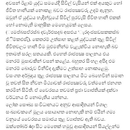
අවසන් ඊළාම් යුද්ධ සමයේදී සිවිල් වැසියන් එක් අයකුට හෝ
ජීවිත හානියක් නොකළ බවට රාජපක්‍ෂවරු උදම් ඇනූහ.
ඔවුන් ඒ යුද්ධය හැඳින්වූයේ සිවිල් පුරවැසි ජීවිත හානි එකක්
හෝ නොමැති මානුෂික මෙහෙයුමක් ලෙසය.
(්‍යමප්බසඒරස්බ දචැර්එසදබ අසඑය ‘ැරද-ජසඩසකකස්බ
ජ්ිම්කඑසැි). කෙතරම් උත්සාහ කළත් යුද්ධයක් තුළ සිවිල්
ජීවිතවලට හානි වීම මුළුමනින්ම වැළැක්විය නොහැකි බව
ඉතාමත් සරල සතයයකි. එහෙත් රාජපක්‍ෂ පාලනය එය
මනරම් මුසාවකින් වසන් කළේය. බහුතර සිංහල අපිද එම
මනරම් බොරුව විනිවිද දැකීමට උත්සාහ නොකළෙමු.
වසංගත අර්බුදය තුළ රාජපක්‍ෂ පාලනය මීට බෙහෙවින් සමාන
වූ තවත් සිත නිවන මිථ්‍යාවක් රාජපක්‍ෂවරු වත්මනේ ජනගත
කරමින් සිටිති. ඒ වෛරසය තවමත් ප්‍රජා ව්‍යාප්තියක් දක්වා
වර්ධනය වී නොමැතිය යන්නය.
ලෝක සෞඛ්‍ය සංවිධානයට අනුව ආසාදිතයන් විශාල
සංඛ්‍යාවකගේ මූලය සොයාගත නොහැකි නම් එයින් ගම්‍ය
වනුයේ වෛරසය සමාජය තුළ ව්‍යාප්තව ඇති බවය.
ඔක්තෝබර් 4දා සිට මෙතෙක් හමුවූ ආසාදිතයන් සියල්ලන්ම