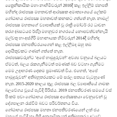
ත්‍රෛනිකායික මහා නාහිමිවරුන් 2010දී කළ ඉල්ලීම් ජනපති
මහින්ද රාජපක්‍ෂ මහතාවත් ආරක්‍ෂක අමාත්‍යාංශයේ ලේකම්
ගෝඨාභය රාජපක්‍ෂ මහතාවත් කනකට ගත්තේ නැත. නාමල්
රාජපක්‍ෂ මහතාගේ ව්‍යාපෘතියක් වූ රාත්‍රි මෝටර් රථ ධාවන
තරග (බසටයඑ ර්ජැි) මහනුවර නගරයේ නොපවත්වන්නැයි
මල්වතු හා අස්ගිරි මහානායක හිමිවරුන් 2014දී මහින්ද
රාජපක්‍ෂ ජනපතිවරයාගෙන් කළ ඉල්ලීමද ඔහු තඹ
දොයිතුවකට ගණන් ගත්තේ නැත.
රාජපක්‍ෂවරුන්ට ‘අපේ හාමුදුරුවන්’ අවශ්‍ය වනුයේ බලයට
ඒමටත්, බලය රැකගැනීමටත් පමණක් බව වටහා ගැනීමට
මෙම උදාහරණ දෙකම ප්‍රමාණවත් විය. එහෙත්, ‘අපේ
හාමුදුරුවන්’ අතිබහුතරයකට මේ සරල සත්‍යය වැටහුණේ
නැත. 2015-2020 කාලය තුළ රාජපක්‍ෂ බල ව්‍යාපෘතියේ ගාමක
බලවේගය වූයේ පැවිදි පිරිස්ය. 2019 ජනපතිවරණ සමයේ වස්
පිංකම් පවා ගෝඨාභය රාජපක්‍ෂ අපේක්‍ෂකයා වෙනුවෙන් වූ
දේශපාලන රැස්වීම් බවට පරිවර්තනය විය.
ගෝඨාභය රාජපක්‍ෂ මහතා ජනපතිවරණයෙන් ලත් ජය
ඔහුගේ පැවිදි හා ගිහි අනුගාමිකයන් අතිබහුතරය දුටුවේ