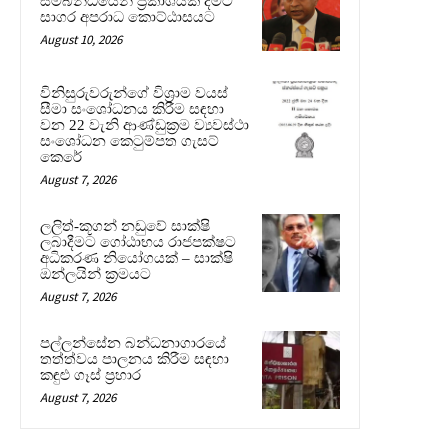
සම්බන්ධයෙන් ප්‍රකාශයක් දීමට
සාගර අපරාධ කොට්ඨාසයට
August 10, 2026
විනිසුරුවරුන්ගේ විශ්‍රාම වයස්
සීමා සංශෝධනය කිරීම සඳහා
වන 22 වැනි ආණ්ඩුක්‍රම ව්‍යවස්ථා
සංශෝධන කෙටුම්පත ගැසට්
කෙරේ
August 7, 2026
ලලිත්-කූගන් නඩුවේ සාක්ෂි
ලබාදීමට ගෝඨාභය රාජපක්ෂට
අධිකරණ නියෝගයක් – සාක්ෂි
ඔන්ලයින් ක්‍රමයට
August 7, 2026
පල්ලන්සේන බන්ධනාගාරයේ
තත්ත්වය පාලනය කිරීම සඳහා
කඳුළු ගෑස් ප්‍රහාර
August 7, 2026