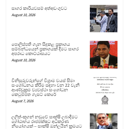
සාගර කාරියවසම් අත්අඩංගුවට
August 10, 2026
පොලිස්පති ගැන සිදුකළ ප්‍රකාශය
සම්බන්ධයෙන් ප්‍රකාශයක් දීමට සාගර
අපරාධ කොට්ඨාසයට
August 10, 2026
විනිසුරුවරුන්ගේ විශ්‍රාම වයස් සීමා
සංශෝධනය කිරීම සඳහා වන 22 වැනි
ආණ්ඩුක්‍රම ව්‍යවස්ථා සංශෝධන
කෙටුම්පත ගැසට් කෙරේ
August 7, 2026
ලලිත්-කූගන් නඩුවේ සාක්ෂි ලබාදීමට
ගෝඨාභය රාජපක්ෂට අධිකරණ
නියෝගයක් – සාක්ෂි ඔන්ලයින් ක්‍රමයට