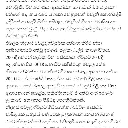
චීනය එකඟ නොවීමත් නිසා ගිවිසුම අත්සන් කිරීම සිදු
නොවුණි. චීනයේ ණය, ආයෝජන හා ආධාර මත යැපෙන
වත්මන් පාලනය රටේ යහපත වෙනුවෙන් එවැනි කොන්දේසි
ඉදිරිපත් කරතැයි සිතීම අසීරුය. එබැවින් චීනයට වාසිදායක
ලෙස සකස් වුණු නිදහස් වෙළඳ ගිවිසුමක් කඩිමුඩියේ අත්සන්
කිරීමට ඉඩ තිබේ.
එලෙස නිදහස් වෙළඳ ගිවිසුමක් අත්සන් කිරීම නිසා
පකිස්ථානයට අත්වූ ඉරණම සලකා බැලීම කාලෝචිතය.
2006දී අත්සන් තැබුණු චීන-පකිස්තාන ගිවිසුම 2007දී
බලාත්මක විය. 2018 වන විට පකිස්ථානු වෙළඳ ශේෂ
හිඟයෙන් 46%කට වගකීවේ චීනයෙන් කළ ආනයනයන්ය.
2020 වන විට පකිස්ථානය චීනයට ඩොලර් බිලියන 2ක
අපනයනයන් සිදුකළ අතර චීනයෙන් ඩොලර් බිලියන 10ක
ආනයනයන් කළේය. පකිස්ථානයට ඒ අත්ව ඇති ඉරණම
ලංකාවේ අනාගතය පිළිබඳ පෙරනිමිත්තකි.
නිදහස් වෙළඳ ගිවිසුම් ගිවිසගන්නා රටවල් දෙකටම
වාසිදායක වනුයේ එක් රටක මූලික අපනයනයන් අනෙක්
රටේ නිපදවන්නේ නැති හෝ නිපදවිය නොහැකි ද වන විටය.