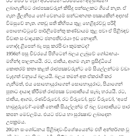
ඊට පෙර ඒ ගැන අර්ථයෙන් ධර්මයෙන් අනුශාසනා
ලබාගැනීමට රාජපක්‍ෂවරුන් කිසිදු පන්සලකට ගියේ නැත. ඒ
ගැන ශ්‍රීලනිපය හෝ වෙනයම් සන්ධානගත පක්‍ෂයකින් අදහස්
විමසුවේ නැත. ගතවූ සති කිහිපය තුළ හෙළිදරව්වූ පරිදි
පොහොට්ටුවේ පාර්ලිමේන්තු කණ්ඩායම තුළ පවා ඒ පිළිබඳව
විවෘත සංවාදයකට ජනපතිවරයා ඉඩ නොදුනි.
හොද්ද ළිපෙන් බෑ පසු කරපිංචා කුමකටද?
1956න් පසු චීවරයේ පිහිටෙන් බලය ලැබුවේ ගෝඨාභය-
මහින්ද පාලනයයි. රට, ජාතිය, ආගම ගැන ප්‍රසිද්ධියේ
කොතරම් කතා කළත් රාජපක්‍ෂවරුන්ට මේ සියල්ලන්ටම වඩා
වැදගත් වනුයේ බලයයි. බලය තමන් අත ඒකරාශි කර
ගැනීමත්, එය සොහොයුරාගෙන් සොහොයුරාට, පියාගෙන්
පුතාට දායාද කිරීමත් රාජපක්‍ෂ ව්‍යාපෘතියේ සැබෑ හරයයි. රට,
ජාතිය, ආගම, රණවිරුවෝ, රට විරුවෝ, සුව විරුවෝ, ‘අපේ
හාමුදුරුවෝ’-මෙකී නොකී සියල්ලන්ම ඒ බල ව්‍යාපෘතියට පාර
කපන මෙවලම්ය. එයට ජවය හා සුරක්‍ෂාව ලබාදෙන
උපක්‍රමය.
20වන සංශෝධනය පිළිබඳව-විශේෂයෙන්ම එහි අන්තර්ගත වූ