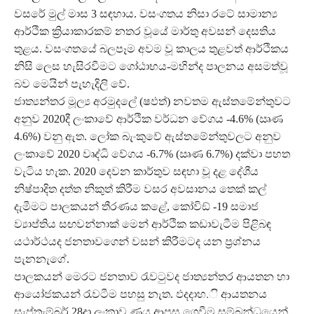
වසරේ මුල් මාස 3 සඳහාය. වසංගතය නිසා රටේ සාමාන්‍ය
ආර්ථික ක්‍රියාකාරකම් නතර වූයේ මාර්තු අවසන් දෙසතිය
තුළය. වසංගතයේ බලපෑම අවම වූ කාලය තුළවත් ආර්ථිකය
නිසි ලෙස හැසිරවීමට ගෝඨාභය-මහින්ද පාලනය අසමත්වූ
බව මෙයින් පැහැදිලි වේ.
ජාත්‍යන්තර මූල්‍ය අරමුදලේ (ෂඵත්‍) නවතම ඇස්තමේන්තුවට
අනුව 2020දී ලංකාවේ ආර්ථික වර්ධන වේගය -4.6% (ඍණ
4.6%) වනු ඇත. ලෝක බැංකුවේ ඇස්තමේන්තුවලට අනුව
ලංකාවේ 2020 වෘද්ධි වේගය -6.7% (ඍණ 6.7%) දක්වා පහත
වැටිය හැක. 2020 දෙවන කාර්තුව සඳහා වූ දළ දේශීය
නිෂ්පාදිත දත්ත නිකුත් කිරීම වසර අවසානය තෙක් කල්
දැමීමට පාලකයන් තීරණය කළේ, කෝවිඞ් -19 සමාජ
ව්‍යාප්තිය සඟවන්නාක් මෙන් ආර්ථික කඩාවැටීම පිළිබඳ
යථාර්ථයද ජනතාවගෙන් වසන් කිරීමටද යන ප්‍රශ්නය
පැනනැගේ.
පාලකයන් මෙරට ජනතාව රැවටුවද ජාත්‍යන්තර ආයතන හා
ආයෝජකයන් රැවටීම පහසු නැත. ඵදදාහ.ි ආයතනය
සැප්තැම්බර් 28දා ලංකාව ණය ආපසු ගෙවීම සම්බන්ධයෙන්