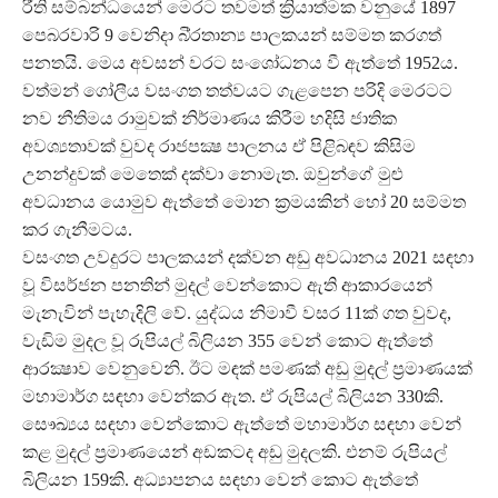
රීති සම්බන්ධයෙන් මෙරට තවමත් ක්‍රියාත්මක වනුයේ 1897
පෙබරවාරි 9 වෙනිදා බි්‍රතාන්‍ය පාලකයන් සම්මත කරගත්
පනතයි. මෙය අවසන් වරට සංශෝධනය වී ඇත්තේ 1952ය.
වත්මන් ගෝලීය වසංගත තත්වයට ගැළපෙන පරිදි මෙරටට
නව නීතිමය රාමුවක් නිර්මාණය කිරීම හදිසි ජාතික
අවශ්‍යතාවක් වුවද රාජපක්‍ෂ පාලනය ඒ පිළිබඳව කිසිම
උනන්දුවක් මෙතෙක් දක්වා නොමැත. ඔවුන්ගේ මුළු
අවධානය යොමුව ඇත්තේ මොන ක්‍රමයකින් හෝ 20 සම්මත
කර ගැනීමටය.
වසංගත උවදුරට පාලකයන් දක්වන අඩු අවධානය 2021 සඳහා
වූ විසර්ජන පනතින් මුදල් වෙන්කොට ඇති ආකාරයෙන්
මැනැවින් පැහැදිලි වේ. යුද්ධය නිමාවී වසර 11ක් ගත වුවද,
වැඩිම මුදල වූ රුපියල් බිලියන 355 වෙන් කොට ඇත්තේ
ආරක්‍ෂාව වෙනුවෙනි. ඊට මඳක් පමණක් අඩු මුදල් ප්‍රමාණයක්
මහාමාර්ග සඳහා වෙන්කර ඇත. ඒ රුපියල් බිලියන 330කි.
සෞඛ්‍යය සඳහා වෙන්කොට ඇත්තේ මහාමාර්ග සඳහා වෙන්
කළ මුදල් ප්‍රමාණයෙන් අඩකටද අඩු මුදලකි. එනම් රුපියල්
බිලියන 159කි. අධ්‍යාපනය සඳහා වෙන් කොට ඇත්තේ