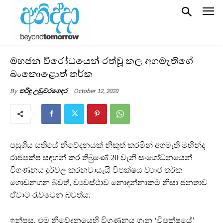
මහජන විරෝධයෙන් රත්වූ කල අගමැතිගේ
බංකොළොත් තර්ක
October 12, 2020
By
තරිඳු උඩුවරගෙදර
පසුගිය සතියේ නිවේදනයක් නිකුත් කරමින් අගමැති මහින්ද
රාජපක්ෂ සඳහන් කර තිබුණේ 20 වැනි සංශෝධනයෙන්
විගණනය දුර්වල කරනවායැයි විපක්ෂය ව්‍යාජ තර්ක
ගොඩනගන බවත්, ව්‍යවස්ථාව නොදන්නාකම නිසා ජනතාව
ඒවාට රැවටෙන බවත්ය.
ඉන්පසු, එම නිවේදනයෙහි විගණනය ගැන ‘විපක්ෂයේ’