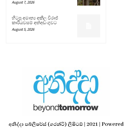
August 7, 2026
හිටපු අමාත්‍ය අකිල විරාජ්
කාරියවසම් අත්අඩංගුවට
August 5, 2026
අනිද්දා පබ්ලිෂර්ස් (ගරන්ටි) ලිමිටඞ් | 2021 | Powered