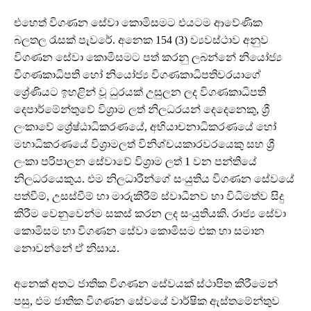
එහෙත් විගණන සේවා කොමිසමට එයටම ආවේණික
බලතල රැසක් පැවරේ. අනෙක 154 (3) ව්‍යවස්ථාව අනුව
විගණන සේවා කොමිසමට පත් කරනු ලබන්නේ නියෝජ්‍ය
විගණකාධිපති හෝ නියෝජ්‍ය විගණකාධිපතිවරයාගේ
ශ්‍රේණියට ඉහළින් වූ ධුරයක් උසුලන ලද විගණකාධිපති
දෙපාර්මේන්තුවේ විශ්‍රාම ලත් නිලධරයන් දෙදෙනෙකු, ශ්‍රී
ලංකාවේ ශ්‍රේෂ්ඨාධිකරණයේ, අභියාචනාධිකරණයේ හෝ
මහාධිකරණයේ විශ්‍රාමලත් විනිශ්චයකාරවරයෙකු සහ ශ්‍රී
ලංකා පරිපාලන සේවාවේ විශ්‍රාම ලත් 1 වන පන්තියේ
නිලධරයෙකුය. එම නිලධාරීන්ගේ සංයුතිය විගණන සේවයේ
පත්වීම්, උසස්වීම් හා මාරුකිරීම් ස්වාධීනව හා විධිමත්ව සිදු
කිරීම වෙනුවෙන්ම සකස් කරන ලද සංයුතියකි. රාජ්‍ය සේවා
කොමිසම හා විගණන සේවා කොමිසම එක හා සමාන
නොවන්නේ ඒ නිසාය.
අනෙක් අතට ජාතික විගණන සේවයක් ස්ථාපිත කිරීමෙන්
පසු, එම ජාතික විගණන සේවයේ වාර්ෂික ඇස්තමේන්තුව