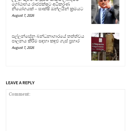
ගෝඨාභය රාජපක්ෂට අධිකරණ
නියෝගයක් – සාක්ෂි ඔන්ලයින් ක්‍රමයට
August 7, 2026
පල්ලන්සේන බන්ධනාගාරයේ තත්ත්වය
පාලනය කිරීම සඳහා කඳුළු ගෑස් ප්‍රහාර
August 7, 2026
LEAVE A REPLY