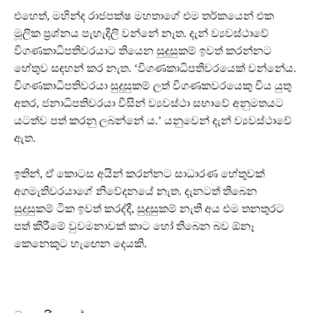
එහෙත්, මහින්ද රාජපක්ෂ මහතාගේ එම තර්කයෙන් එක
මූලික ප්‍රශ්නය පැහැදිලි වන්නේ නැත. දැන් ව්‍යවස්ථාවේ
විගණකාධිපතිවරයාට තියෙන සුදුසුකම් ඉවත් කරන්නට
හේතුව සඳහන් කර නැත. ‘විගණකාධිපතිවරයෙක් වන්නේය.
විගණකාධිපතිවරයා සුදුසුකම් ලත් විගණකවරයෙකු විය යුතු
අතර, ජනාධිපතිවරයා විසින් ව්‍යවස්ථා සභාවේ අනුමතයට
යටත්ව පත් කරනු ලබන්නේ ය.’ යනුවෙන් දැන් ව්‍යවස්ථාවේ
ඇත.
ඉතින්, ඒ කොටස අයින් කරන්නට සාධාරණ හේතුවක්
අගමැතිවරයාගේ නිවේදනයේ නැත. දැනටත් තිබෙන
සුදුසුකම් ටික ඉවත් කරද්දී, සුදුසුකම් නැති අය එම තනතුරට
පත් කිරීමේ වුවමනාවක් කාට හෝ තිබෙන බව ඕනෑ
කෙනෙකුට හැඟෙන දෙයකි.