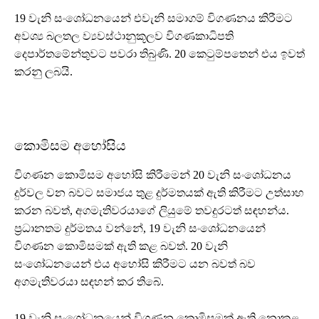
19 වැනි සංශෝධනයෙන් එවැනි සමාගම් විගණනය කිරීමට
අවශ්‍ය බලතල ව්‍යවස්ථානුකූලව විගණකාධිපති
දෙපාර්තමේන්තුවට පවරා තිබුණි. 20 කෙටුම්පතෙන් එය ඉවත්
කරනු ලබයි.
කොමිසම අහෝසිය
විගණන කොමිසම අහෝසි කිරීමෙන් 20 වැනි සංශෝධනය
දුර්වල වන බවට සමාජය තුළ දුර්මතයක් ඇති කිරීමට උත්සාහ
කරන බවත්, අගමැතිවරයාගේ ලියුමේ තවදුරටත් සඳහන්ය.
ප්‍රධානතම දුර්මතය වන්නේ, 19 වැනි සංශෝධනයෙන්
විගණන කොමිසමක් ඇති කළ බවත්. 20 වැනි
සංශෝධනයෙන් එය අහෝසි කිරීමට යන බවත් බව
අගමැතිවරයා සඳහන් කර තිබේ.
19 වැනි සංශෝධනයෙන් විගණන කොමිසමක් ඇති නොකළ