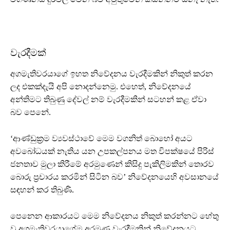
වැරදීමක්
අගමැතිවරයාගේ ඉහත නිවේදනය වැරදීමකින් නිකුත් කරන
ලද එකක්දැයි අපි නොදන්නෙමු. එහෙත්, නිවේදනයේ
අන්තිමට තිබුණු දේවල් නම් වැරදීමකින් සටහන් කළ ඒවා
බව පෙනේ.
‘ආණ්ඩුක්‍රම ව්‍යවස්ථාවේ මෙම වගනිත් බොහෝ අයට
අවබෝධයක් නැතිය යන උපකල්පනය මත විපක්ෂයේ පිරිස්
ජනතාව මුලා කිරීමේ අරමුණෙන් කිසිදු පැකිලිමකින් තොරව
බොරු ප්‍රචාරය කරමින් සිටින බව’ නිවේදනයෙහි අවසානයේ
සඳහන් කර තිබුණි.
පෙනෙන ආකාරයට මෙම නිවේදනය නිකුත් කරන්නට හේතු
වූ අගමැතිවරයාගේම අරමුණ වැරදීමකින් නිවේදනයට