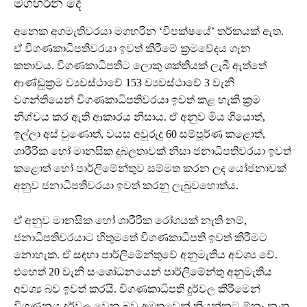
මගහරින දේ
අනෙක අගමැතිවරයා මගහරින ‘විපක්ෂයේ’ තර්කයක් ඇත.
ඒ විගණකාධිපතිවරයා ඉවත් කිරීමේ ක්‍රමවේදය ගැන
කතාවය. විගණකාධිපතිට ලොකු ශක්තියක් ලැබී ඇත්තේ
ආණ්ඩුක්‍රම ව්‍යවස්ථාවේ 153 ව්‍යවස්ථාවේ 3 වැනි
වගන්තියෙන් විගණකාධිපතිවරයා ඉවත් කළ හැකි ක්‍රම
නිශ්චය කර ඇති ආකාරය නිසාය. ඒ අනුව මිය ගියොත්,
ඉල්ලා අස් වුණොත්, වයස අවුරුදු 60 සම්පූර්ණ කළොත්,
ශාරීරික හෝ මානසික දුබලතාවක් නිසා ජනාධිපතිවරයා ඉවත්
කළොත් හෝ පාර්ලිමේන්තුව සම්මත කරන ලද යෝජනාවක්
අනුව ජනාධිපතිවරයා ඉවත් කරනු ලැබුවහොත්ය.
ඒ අනුව මානසික හෝ ශාරීරික රෝගයක් නැති නම්,
ජනාධිපතිවරයාට හිතුමතේ විගණකාධිපති ඉවත් කිරීමට
නොහැක. ඒ සඳහා පාර්ලිමේන්තුවේ අනුමැතිය අවශ්‍ය වේ.
එහෙත් 20 වැනි සංශෝධනයෙන් පාර්ලිමේන්තු අනුමැතිය
අවශ්‍ය බව ඉවත් කරයි. විගණකාධිපති දුර්වල කිරීමෙන්
විගණනය දුර්වල වෙන බව අමුතුවෙන් කියන්නට ඕනෑ නැත.