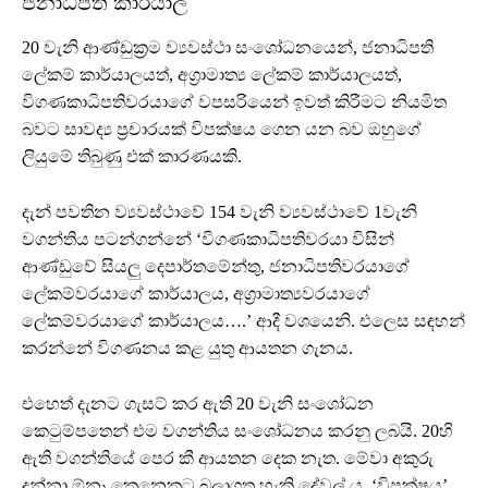
ජනාධිපති කාර්යාල
20 වැනි ආණ්ඩුක්‍රම ව්‍යවස්ථා සංශෝධනයෙන්, ජනාධිපති
ලේකම් කාර්යාලයත්, අග්‍රාමාත්‍ය ලේකම් කාර්යාලයත්,
විගණකාධිපතිවරයාගේ වපසරියෙන් ඉවත් කිරීමට නියමිත
බවට සාවද්‍ය ප්‍රචාරයක් විපක්ෂය ගෙන යන බව ඔහුගේ
ලියුමේ තිබුණු එක් කාරණයකි.
දැන් පවතින ව්‍යවස්ථාවේ 154 වැනි ව්‍යවස්ථාවේ 1වැනි
වගන්තිය පටන්ගන්නේ ‘විගණකාධිපතිවරයා විසින්
ආණ්ඩුවේ සියලු දෙපාර්තමේන්තු, ජනාධිපතිවරයාගේ
ලේකම්වරයාගේ කාර්යාලය, අග්‍රාමාත්‍යවරයාගේ
ලේකම්වරයාගේ කාර්යාලය….’ ආදී වශයෙනි. එලෙස සඳහන්
කරන්නේ විගණනය කළ යුතු ආයතන ගැනය.
එහෙත් දැනට ගැසට් කර ඇති 20 වැනි සංශෝධන
කෙටුම්පතෙන් එම වගන්තිය සංශෝධනය කරනු ලබයි. 20හි
ඇති වගන්තියේ පෙර කී ආයතන දෙක නැත. මේවා අකුරු
දන්නා ඕනෑ කෙනෙකුට බලාගත හැකි දේවල් ය. ‘විපක්ෂය’