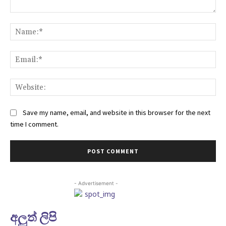
Comment:
Na
Ema
Web
Save my name, email, and website in this browser for the next
time I comment.
- Advertisement -
අලුත් ලිපි