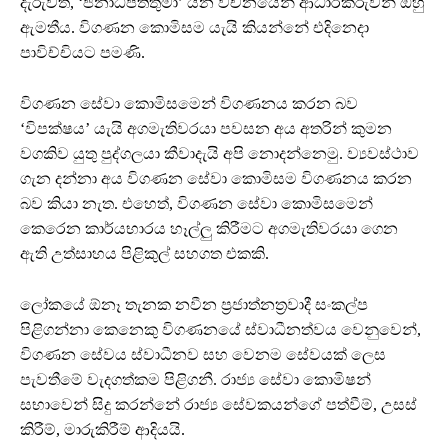
දැරුවත්, ‘ජනාධිපතිතුමා’ යන වචනයෙන් ආධාරකරුවන් ඔහු
ඇමතීය. විගණන කොමිසම යැයි කියන්නේ එදිනෙදා
පාවිච්චියට පමණි.
විගණන සේවා කොමිසමෙන් විගණනය කරන බව
‘විපක්ෂය’ යැයි අගමැතිවරයා පවසන අය අතරින් කුමන
වගකිව යුතු පුද්ගලයා කීවාදැයි අපි නොදන්නෙමු. ව්‍යවස්ථාව
ගැන දන්නා අය විගණන සේවා කොමිසම විගණනය කරන
බව කියා නැත. එහෙත්, විගණන සේවා කොමිසමෙන්
කෙරෙන කාර්යභාරය හෑල්ලු කිරීමට අගමැතිවරයා ගෙන
ඇති උත්සාහය පිළිකුල් සහගත එකකි.
ලෝකයේ ඕනෑ තැනක නවීන ප්‍රජාත්නත්‍රවාදී සංකල්ප
පිළිගන්නා කෙනෙකු විගණනයේ ස්වාධීනත්වය වෙනුවෙන්,
විගණන සේවය ස්වාධීනව සහ වෙනම සේවයක් ලෙස
පැවතීමේ වැදගත්කම පිළිගනී. රාජ්‍ය සේවා කොමිෂන්
සභාවෙන් සිදු කරන්නේ රාජ්‍ය සේවකයන්ගේ පත්වීම්, උසස්
කිරීම්, මාරුකිරීම් ආදියයි.