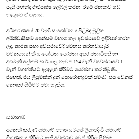
යැයි මහින්ද රාජපක්ෂ ලේබල් කරන, රටේ ජනතාව හඬ
නැගුවේ ඒ ගැනය.
අධිකරණයේ 20 වැනි සංශෝධනය පිළිබඳ මූලික
අයිතිවාසිකම් පෙත්සම් විභාග කළ අවස්ථාවේ ඉදිරිපත් කරන
ලද, කාරක සභා අවස්ථාවේදී වෙනස් කරනවායැයි
වචනයෙන් කී සංශෝධන යෝජනා අතර ජනාධිපති හා
අගමැති ලේකම් කාර්යාල නැවත 154 වැනි ව්‍යවස්ථාවේ 1
වැනි වගන්තියට ඇතුළත් කිරීමට යෝජනා කර තිබුණි.
එහෙත්, එය ලියුමකින් දුන් පොරොන්දුවක් පමණි. එය වෙනස්
නොකර සිටීමට පවා හැකිය.
සමාගම්
අනෙක් කරුණ සමාගම් පනත යටතේ ලියාපදිංචි සමාගම්
විගණනය කිරීමට ඇති අවස්ථාව ඉවත් කිරීම පිළිබඳ