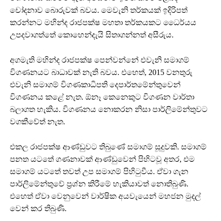
චෝදනාව බොරුවක් බවය. මෙවැනි තර්කයක් ඉදිරිපත්
කරන්නට මහින්ද රාජපක්ෂ මහතා තර්කයකට ධෛර්යය
උපදවාගත්තේ කොහෙන්දැයි සිතාගන්නත් අසීරුය.
අගමැති මහින්ද රාජපක්ෂ පෙන්වන්නේ එවැනි සමාගම්
විගණනයට බාධාවක් නැති බවය. එහෙත්, 2015 වනතුරු
එවැනි සමාගම් විගණකාධිපති දෙපාර්තමේන්තුවෙන්
විගණනය කළේ නැත. ඕනෑ කෙනෙකුට විගණන වාර්තා
බලාගත හැකිය. විගණනය නොකරන නිසා පාර්ලිමේන්තුවට
වගකීවේත් නැත.
එකල රාජපක්ෂ ආණ්ඩුවට තිබුණේ සමාගම් සූදුවකි. සමාගම්
පනත යටතේ ගණනාවක් ආණ්ඩුවෙන් පිහිටවූ අතර, එම
සමාගම් යටතේ තවත් උප සමාගම් පිහිටුවීය. ඒවා ගැන
පාර්ලිමේන්තුවේ ප්‍රශ්න කිරීමේ හැකියාවත් නොතිබුණි.
එහෙත් ඒවා වෙනුවෙන් වාර්ෂික අයවැයෙන් මහජන මුදල්
වෙන් කර තිබුණි.