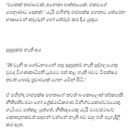
‘එකෙක් තාරාවෙක්, අනෙකා පාත්තයෙක්. එකවගේ
පෙනුණාට දෙකක්.’ යැයි මහින්ද රාජපක්ෂ මහතාට තේරෙන
භාෂාවෙන් කවුරුන් හෝ තේරුම් කර දිය යුතුය.
සුදුසුකම් නැති අය
‘20 වැනි සංශෝධනයෙන් පසු සුදුසුකම් නැති පුද්ගලයෙකු
වුවද විගණකාධිපති ධූරයට පත් කළ හැකි බවට විපක්ෂය
තවත් බොරු ප්‍රචාරයක් ගෙන යමින් සිටී.’
ඒ මහින්ද රාජපක්ෂ මහතාගේ තවත් බංකොලොත් තර්කයකි.
නීතිපතිවරයා හෝ ශ්‍රේෂ්ඨාධිකරණ විනිශ්චයකාරවරයෙකු
හැටියට පත්කළ යුත්තේ, නීතිඥයෙකු යැයි ව්‍යවස්ථාවේ
කොතැනකවත් සඳහන් වන්නේ නැති බව ඔහු එහි පැහැදිලි
කර ඇත.