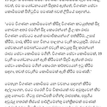
බවත්, එම සංශෝධනයෙන් සිදුකර ඇත්තේ, විගණන සේවා
කොමිසමක් පිහිටුවීම පමණක් බවත් ලිපියේ සඳහන්ය.
‘මෙම විගණන කොමිසමෙන් කිසිදු විගණන කටයුත්තක් සිදු
නොවන අතර එමගින් සිදු කෙරෙන්නේ ශ්‍රී ලංකා රාජ්‍ය
විගණන සේවයට අයත් සාමාජිකයන්ගේ පත්කිරීම්, උසස්
කිරීම්, මාරු කිරීම් සහ විනය පාලනය වැනි කටයුතුයි. රජයේ
සේවකයන් සම්බන්ධයෙන් එවැනි කටයුතු සිදු කරන්නේ
රාජ්‍ය සේවා කොමිසම මගිනි. විගණන සේවා කොමිසමක්, 19
වැනි සංශෝධනයෙන් ඇති කිරීමෙන් සිදුවී ඇත්තේ රාජ්‍ය
සේවා කොමිසම මගින් කෙරෙන කර්තව්‍යයන් ඉටු කිරීම
සඳහා, තවත් එවැනිම කොමිසමක් ඇති කිරීම පමණකි.’
මෙතැන විගණන කොමිසම යන වචනය සඳහන් කිරීම
අල්ලාගෙන, එයට එරෙහි වීම විකාරයක් බව අමුතුවෙන් කිව
යුතු නොවේ. හිටපු ජනාධිපති මහින්ද රාජපක්ෂ, පසුගිය
අවුරුදු හතරක් තිස්සේ පාර්ලිමේන්තු මන්ත්‍රීකමක් පමණක්