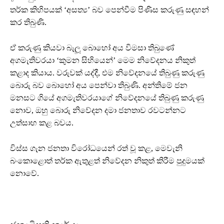
තර්ක කිහිපයක් ‘අසත්‍ය’ බව පෙන්වීම පිණිස කරුණු සඳහන්
කර තිබුණි.
ඒ කරුණු කියවා බැලූ බොහෝ අය විමසා තිබුණේ
අගමැතිවරයා ‘කුමන සිහියෙන්’ මෙම නිවේදනය නිකුත්
කළාද කියාය. වරුවක් යද්දී, එම නිවේදනයේ තිබුණු කරුණු
බොරු බව බොහෝ අය පෙන්වා තිබුණි. අන්තිමේ ජන
මනසට ගියේ අගමැතිවරයාගේ නිවේදනයේ තිබුණු කරුණු
නොව, ඔහු බොරු නිවේදන දමා ජනතාව රවටන්නට
උත්සාහ කළ බවය.
විස්ස ගැන ජනතා විරෝධයෙන් රත් වූ කළ, මෙවැනි
බංකොළොත් තර්ක ඇතුළත් නිවේදන නිකුත් කිරීම පුදුමයක්
නොවේ.