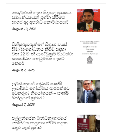
පොලිස්පති ගැන සිදුකළ ප්‍රකාශය
සම්බන්ධයෙන් ප්‍රශ්න කිරීමට
සාගර අද අපරාධ කොට්ඨාසයට
August 10, 2026
විනිසුරුවරුන්ගේ විශ්‍රාම වයස්
සීමා සංශෝධනය කිරීම සඳහා
වන 22 වැනි ආණ්ඩුක්‍රම ව්‍යවස්ථා
සංශෝධන කෙටුම්පත ගැසට්
කෙරේ
August 7, 2026
ලලිත්-කූගන් නඩුවේ සාක්ෂි
ලබාදීමට ගෝඨාභය රාජපක්ෂට
අධිකරණ නියෝගයක් – සාක්ෂි
ඔන්ලයින් ක්‍රමයට
August 7, 2026
පල්ලන්සේන බන්ධනාගාරයේ
තත්ත්වය පාලනය කිරීම සඳහා
කඳුළු ගෑස් ප්‍රහාර