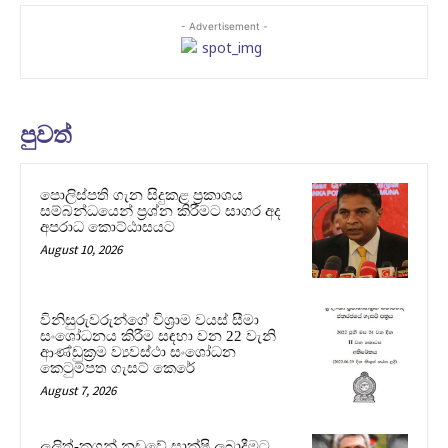
- Advertisement -
පුවත්
පොලිස්පති ගැන සිදුකළ ප්‍රකාශය
සම්බන්ධයෙන් ප්‍රශ්න කිරීමට සාගර අද
අපරාධ කොට්ඨාසයට
August 10, 2026
විනිසුරුවරුන්ගේ විශ්‍රාම වයස් සීමා
සංශෝධනය කිරීම සඳහා වන 22 වැනි
ආණ්ඩුක්‍රම ව්‍යවස්ථා සංශෝධන
කෙටුම්පත ගැසට් කෙරේ
August 7, 2026
ලලිත්-කූගන් නඩුවේ සාක්ෂි ලබාදීමට