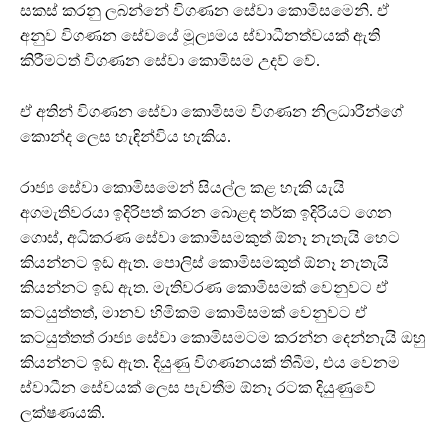
සකස් කරනු ලබන්නේ විගණන සේවා කොමිසමෙනි. ඒ
අනුව විගණන සේවයේ මූල්‍යමය ස්වාධීනත්වයක් ඇති
කිරීමටත් විගණන සේවා කොමිසම උදව් වේ.
ඒ අතින් විගණන සේවා කොමිසම විගණන නිලධාරීන්ගේ
කොන්ද ලෙස හැඳින්විය හැකිය.
රාජ්‍ය සේවා කොමිසමෙන් සියල්ල කළ හැකි යැයි
අගමැතිවරයා ඉදිරිපත් කරන බොළඳ තර්ක ඉදිරියට ගෙන
ගොස්, අධිකරණ සේවා කොමිසමකුත් ඕනෑ නැතැයි හෙට
කියන්නට ඉඩ ඇත. පොලිස් කොමිසමකුත් ඕනෑ නැතැයි
කියන්නට ඉඩ ඇත. මැතිවරණ කොමිසමක් වෙනුවට ඒ
කටයුත්තත්, මානව හිමිකම් කොමිසමක් වෙනුවට ඒ
කටයුත්තත් රාජ්‍ය සේවා කොමිසමටම කරන්න දෙන්නැයි ඔහු
කියන්නට ඉඩ ඇත. දියුණු විගණනයක් තිබීම, එය වෙනම
ස්වාධීන සේවයක් ලෙස පැවතීම ඕනෑ රටක දියුණුවේ
ලක්ෂණයකි.