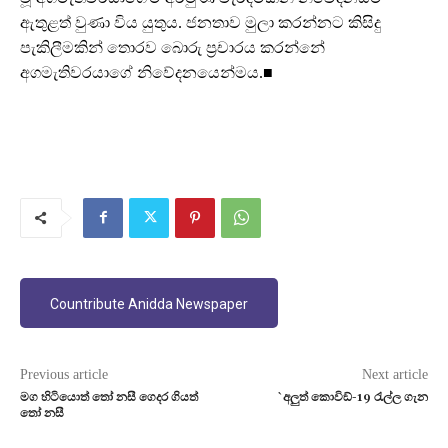
ඇතුළත් වුණා විය යුතුය. ජනතාව මුලා කරන්නට කිසිදු
පැකිලීමකින් තොරව බොරු ප්‍රචාරය කරන්නේ
අගමැතිවරයාගේ නිවේදනයෙන්මය.■
Countribute Anidda Newspaper
Previous article
Next article
මග හිටියොත් තෝ නසී ගෙදර ගියත්
`අලුත් කොවිඞ්-19 රැල්ල ගැන
තෝ නසී