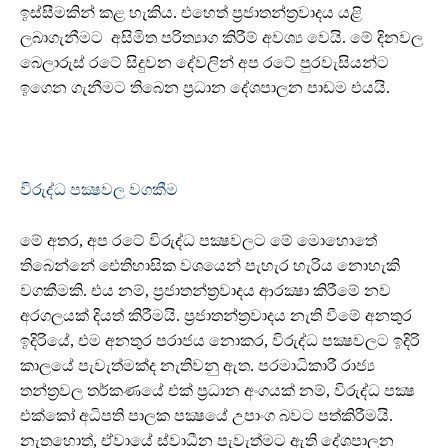
ඉස්සීමකින් කළ හැකිය. එහෙත් ප්‍රජාතන්ත්‍රවාදය යළි
ලබාගැනීමට අසිමිත පරිත්‍යාග කිරීම් අවශ්‍ය වෙයි. මේ දිනවල
බෙලාරුස් රටේ සිදුවන දේවලින් අප රටේ පුරවැසියන්ට
ඉගෙන ගැනීමට තිබෙන ප්‍රධාන දේශපාලන පාඩම එයයි.
විරුද්ධ පක්‍ෂවල වගකීම
මේ අතර, අප රටේ විරුද්ධ පක්‍ෂවලට මේ මොහොතේ
තිබෙන්නේ ඓතිහාසික වශයෙන් පැහැර හැරිය නොහැකි
වගකීමකි. එය නම්, ප්‍රජාතන්ත්‍රවාදය ආරක්‍ෂා කිරීමේ නව
අරගලයක් දියත් කිරීමයි. ප්‍රජාතන්ත්‍රවාදය නැති වීමේ අනතුර
ඉදිරියේ, එම අනතුර පරාජය නොකර, විරුද්ධ පක්‍ෂවලට ඉදිරි
කාලයේ පැවැත්මක්ද නැතිවනු ඇත. පරමාධිකාරී රාජ්‍ය
තන්ත්‍රවල තර්කණයේ එක් ප්‍රධාන අංගයක් නම්, විරුද්ධ පක්‍ෂ
එක්කෝ අධිපති පාලක පක්‍ෂයේ උපාංග බවට පත්කිරීමයි.
නැතහොත්, ඒවායේ ස්වාධීන පැවැත්මට ඇති දේශපාලන