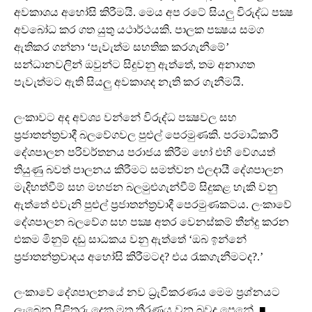
අවකාශය අහෝසි කිරීමයි. මෙය අප රටේ සියලු විරුද්ධ පක්‍ෂ
අවබෝධ කර ගත යුතු යථාර්ථයකි. පාලක පක්‍ෂය සමග
ඇතිකර ගන්නා ‘පැවැත්ම සහතික කරගැනීමේ’
සන්ධානවලින් ඔවුන්ට සිදුවනු ඇත්තේ, තම අනාගත
පැවැත්මට ඇති සියලු අවකාශද නැති කර ගැනීමයි.
ලංකාවට අද අවශ්‍ය වන්නේ විරුද්ධ පක්‍ෂවල සහ
ප්‍රජාතන්ත්‍රවාදී බලවේගවල පුළුල් පෙරමුණකි. පරමාධිකාරී
දේශපාලන පරිවර්තනය පරාජය කිරීම හෝ එහි වේගයත්
තියුණු බවත් පාලනය කිරීමට සමත්වන ඵලදායී දේශපාලන
මැදිහත්වීම් සහ මහජන බලමුළුගැන්වීම් සිදුකළ හැකි වනු
ඇත්තේ එවැනි පුළුල් ප්‍රජාතන්ත්‍රවාදී පෙරමුණකටය. ලංකාවේ
දේශපාලන බලවේග සහ පක්‍ෂ අතර වෙනස්කම් තීන්දු කරන
එකම මිනුම් දඬු සාධකය වනු ඇත්තේ ‘ඔබ ඉන්නේ
ප්‍රජාතන්ත්‍රවාදය අහෝසි කිරීමටද? එය රැකගැනීමටද?.’
ලංකාවේ දේශපාලනයේ නව ධ්‍රැවීකරණය මෙම ප්‍රශ්නයට
ලැබෙන පිළිතුරු දෙක මත තීරණය වන බවද පෙනේ. ■