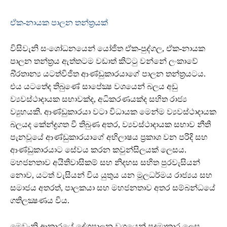
ඒක-නායක පාලන තන්ත්‍රයක්
විසිවැනි සංශෝධනයෙන් යෝජිත ඒක-පුද්ගල, ඒක-නායක
පාලන තන්ත්‍රය ඇත්තටම වඩාත් කිට්ටු වන්නේ ලංකාවේ
බි්‍රතාන්‍ය යටත්විජිත ආණ්ඩුකාරයාගේ පාලන තන්ත්‍රයටය.
එය යටතේද තිබුණේ සාපේක්‍ෂ වශයෙන් බලය අඩු
ව්‍යවස්ථාදායක සභාවක්ද, අධිකරණයක්ද සහිත රාජ්‍ය
ව්‍යුහයකි. ආණ්ඩුකාරයා වටා විධායක මෙන්ම ව්‍යවස්ථාදායක
බලයද කේන්ද්‍රගත වී තිබුණ අතර, ව්‍යවස්ථාදායක සභාව නීති
පැනවූයේ ආණ්ඩුකාරයාගේ අභිලාෂය ප්‍රකාශ වන පරිදි සහ
ආණ්ඩුකාරයාට සේවය කරන කවුන්සිලයක් ලෙසය.
මහජනතාව අයිතිවාසිකම් සහ නිදහස සහිත පුරවැසියන්
නොව, යටත් වැසියන් විය යුතුය යන මූලධර්මය රාජ්‍යය සහ
සමාජය අතරත්, පාලකයා සහ මහජනතාව අතර සම්බන්ධයේ
ගතිලක්‍ෂණය විය.
මෙවැනි ආකාරයේ දේශපාලන වශයෙන් පුදුමාකාර ලෙස