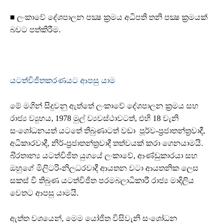
■ ලංකාවේ දේශපාලන පක්‍ෂ ක්‍රමය අධිපති තනි පක්‍ෂ ක්‍රමයක්
බවට පත්කිරීම.
යටත්විජිතකරණයට ආපසු යාම
මේ මගින් සිදුවනු ඇත්තේ ලංකාවේ දේශපාලන ක්‍රමය සහ
රාජ්‍ය ව්‍යුහය, 1978 මුල් ව්‍යවස්ථාවටත්, එහි 18 වැනි
සංශෝධනයත් යටතේ තිබුණාටත් වඩා පූර්ව-ප්‍රජාතන්ත්‍රවාදී,
අධිකාරවාදී, නිර්-ප්‍රජාතන්ත්‍රවාදී තත්වයක් කරා ගෙනයාමයි.
බි්‍රතාන්‍ය යටත්විජිත යුගයේ ලංකාවේ, ආණ්ඩුකාරයා සහ
ඔහුගේ මිලිටරි-නිලධරවාදී ආයතන වටා ආයතනික ලෙස
සකස් වී තිබුණ යටත්විජිත පරමබලාධිකාරී රාජ්‍ය මාදිලිය
වෙතට ආපසු යාමයි.
ඇත්ත වශයෙන්, මෙම යෝජිත විසිවැනි සංශෝධන