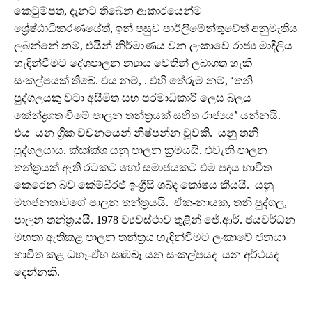
කෙටුම්පත, දැනට තිබෙන ආකාරයෙන්ම
ශ්‍රේෂ්ඨාධිකරණයේත්, ඉන් පසුව පාර්ලිමේන්තුවේත් අනුමැතිය
ලබන්නේ නම්, එයින් නිර්මාණය වන ලංකාවේ රාජ්‍ය මාදිලිය
හැඳින්වීමට දේශපාලන න්‍යාය වෙතින් ලබාගත හැකි
සංකල්පයක් තිබේ. එය නම්, . එහි තේරුම නම්, ‘තනි
පුද්ගලයකු වටා අසීමිත සහ පරමාධිකාරි ලෙස බලය
කේන්ද්‍රගත වීමේ පාලන තන්ත්‍රයක් සහිත රාජ්‍යය’ යන්නයි.
එය යන ග්‍රීක වචනයෙන් නිෂ්පන්න වූවකි. යනු තනි
පුද්ගලයාය. ක්‍ඍ්ක්‍ශ යනු පාලන ක්‍රමයයි. එවැනි පාලන
තන්ත්‍රයක් ඇති රටකට හෝ සමාජයකට එම පදය භාවිත
කෙරෙන බව කේම්බි්‍රජ් ඉංග්‍රීසි ශබ්ද කෝෂය කියයි. යනු
මහජනතාවගේ පාලන තන්ත්‍රයයි. ඒක-නායක, තනි පුද්ගල,
පාලන තන්ත්‍රයයි. 1978 ව්‍යවස්ථාව තුළින් ජේ.ආර්. ජයවර්ධන
මහතා ඇතිකළ පාලන තන්ත්‍රය හැඳින්වීමට ලංකාවේ ජනයා
භාවිත කළ ධභෑ-ඵ්භ ඍඹඛෑ යන සංකල්පයද යන අර්ථයද
දෙන්නකි.