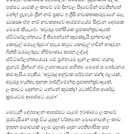
පස්සට යෑමක් ලංකාවේ මේ දිනවල සිදුවෙමින් පවතින්නේ
මන්ද? ග්‍රැහැම් ග්‍රීන් නම් ප්‍රකට ඉංග්‍රීසි නවකතාකරුවාගේ ඔ්‍යෑ
ඔ්‍යෂඎ ඵ්භ නම් නවකතාවේ ආරම්භයේම සිදුවන දෙබසක
මෙසේ කියැවේ. ‘අවුරුදු පන්සීයක ප්‍රජාතන්ත්‍රවාදයක්
ස්විට්සර්ලන්තයට දී තිබෙන්නේ කුමක්දැයි දන්නවාද?
කොවුල් ඔරලෝසුවෟ’ (පැය කටුව කොවුල් හඬින් නාදවන
බිත්ති ඔරලෝසුව නිර්මාණය කරන ලද්දේ
ස්විට්සර්ලන්තයේය). මේ ප්‍රශ්නයම දැන් ලංකාව ගැනද,
ග්‍රැහැම් ග්‍රීන්ගේ එම උපහාසයම සහිතව මෙසේ සංශෝධනය
කර ඇසිය හැකිය. ‘අවුරුදු අනූවක සර්වජන ඡන්ද බලයක්,
අවුරුදු හැත්තෑ තුනක පාර්ලිමේන්තු ප්‍රජාතන්ත්‍රවාදයක්,
ලංකාවට දෙන්නට යන්නේ කුමක්ද? යටත්විජිත ආණ්ඩු
ක්‍රමයටම ආපස්සට යෑමෟ’
මෙවැනි දේශපාලන ආපස්සට යෑමේ ඉරණමට ලංකාවේ
පුරවැසියන් පාත්‍ර විය යුතුද? වර්තමාන මොහොතේ ලංකාව
නූතන සමාජයක් ලෙස මුහුණ දෙන ඓතිහාසික සහ