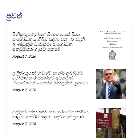
පුවත්
විනිසුරුවරුන්ගේ විශ්‍රාම වයස් සීමා
සංශෝධනය කිරීම සඳහා වන 22 වැනි
ආණ්ඩුක්‍රම ව්‍යවස්ථා සංශෝධන
කෙටුම්පත ගැසට් කෙරේ
August 7, 2026
ලලිත්-කූගන් නඩුවේ සාක්ෂි ලබාදීමට
ගෝඨාභය රාජපක්ෂට අධිකරණ
නියෝගයක් – සාක්ෂි ඔන්ලයින් ක්‍රමයට
August 7, 2026
පල්ලන්සේන බන්ධනාගාරයේ තත්ත්වය
පාලනය කිරීම සඳහා කඳුළු ගෑස් ප්‍රහාර
August 7, 2026