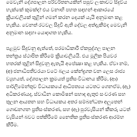
මෙවැනි දේශපාලන පරිවර්තනයකින් පසුව ලංකාවට සිදුවිය
හැක්කේ කුමක්ද? එය වනාහි පහත සඳහන් ආකාරයේ
ක්‍රියාවලියක් තුළින් ගමන් කරන දෙයක් යැයි අනුමාන කළ
හැකිය. වෙනත් රටවල සිදුවී ඇති දේවල අත්දැකීම්ද මෙවැනි
අනුමාන සඳහා යොදාගත හැකිය.
පළමුව සිදුවනු ඇත්තේ, පරමාධිකාරී ඒකපුද්ගල පාලන
තන්ත්‍රය ස්ථාපිත කිරීමේ ක්‍රියාවලියයි. එය මූලික පියවර
හතරක් තුළින් සිදුවනු ඇතැයි අපේක්‍ෂා කළ හැකිය. ඒවා නම්,
(අ) ජනාධිපතිවරයා වටේ බලය කේන්ද්‍රගත වන ලෙස රාජ්‍ය
ව්‍යුහයත්, දේශපාලන ක්‍රමයත් ප්‍රතිසංවිධානය කිරීම, (ආ)
පාර්ලිමේන්තුව විධායකයේ ආධිපත්‍යය යටතට ගෙනඒම, (ඇ)
අධිකරණයද, ස්වාධීන කොමිෂන් සභාද ඇතුළු සංවරණ සහ
තුලන ආයතන සහ විධායකය අතර සම්බන්ධතා අලුතෙන්
ගොඩනගන ප්‍රතිසංස්කරණ, සහ (ඈ) පුරවැසියන් කීකරු යටත්
වැසියන් බවට පත්කිරීමේ නෛතික ප්‍රතිසංස්කරණ ආරම්භ
කිරීම.