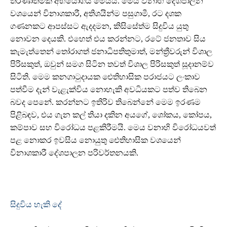
තීරණාත්මක අභියෝගය මෙයයි. මෙය වනාහි දේශපාලන
වශයෙන් විනාශකාරී, අතිශයින්ම පසුගාමී, රට දශක
ගණනකට ආපස්සට ඇදදමන, කිසිසේත්ම සිදුවිය යුතු
නොවන දෙයකි. එහෙත් එය කරන්නට, රටේ ජනතාව සිය
කැමැත්තෙන් තෝරාගත් ජනාධිපතිතුමාත්, මන්ත්‍රීවරුන් විශාල
පිරිසකුත්, ඔවුන් සමග සිටින තවත් විශාල පිරිසකුත් සූදානම්ව
සිටිති. මෙම කනගාටුදායක ඓතිහාසික පරාජයට ලංකාව
පත්වීම දැන් වැළැක්විය නොහැකි අවධියකට පත්ව තිබෙන
බවද පෙනේ. කරන්නට ඉතිරිව තිබෙන්නේ මෙම ඉරණම
පිළිබඳව, එය ගැන කල් තියා දකින අයගේ, ශෝකය, කෝපය,
කම්පාව සහ විරෝධය පළකිරීමයි. මෙය වනාහි විරෝධයවත්
පළ නොකර ඉවසිය නොයුතු ඓතිහාසික වශයෙන්
විනාශකාරී දේශපාලන පරිවර්තනයකි.
සිදුවිය හැකි දේ