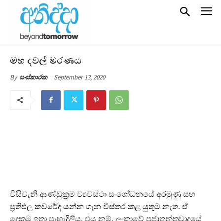
මහ දවල් මරණය
September 13, 2020
By
සංස්කාරක
වි
සිවැනි ආණ්ඩුක්‍රම ව්‍යවස්ථා සංශෝධනයේ අරමුණු සහ
ප්‍රතිඵල කවරේද යන්න ගැන විස්තර කළ යුතුම නැත. ඒ
දෙකම ඉතා පැහැදිලිය. එය නම්, ලංකාවේ ප්‍රජාතන්ත්‍රවාදයේ