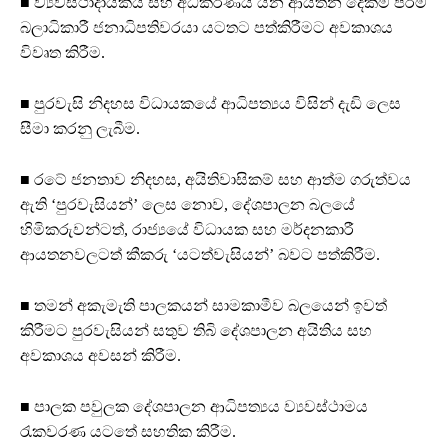
■ ව්‍යවස්ථාදායකය සහ අධිකරණය යන ආයතන දෙකම පරම
බලාධිකාරී ජනාධිපතිවරයා යටතට පත්කිරීමට අවකාශය
විවෘත කිරීම.
■ පුරවැසි නිදහස විධායකයේ ආධිපත්‍යය විසින් දැඩි ලෙස
සීමා කරනු ලැබීම.
■ රටේ ජනතාව නිදහස, අයිතිවාසිකම් සහ ආත්ම ගරුත්වය
ඇති ‘පුරවැසියන්’ ලෙස නොව, දේශපාලන බලයේ
හිමිකරුවන්ටත්, රාජ්‍යයේ විධායක සහ මර්දනකාරී
ආයතනවලටත් කීකරු ‘යටත්වැසියන්’ බවට පත්කිරීම.
■ තමන් අකැමැති පාලකයන් සාමකාමීව බලයෙන් ඉවත්
කිරීමට පුරවැසියන් සතුව තිබි දේශපාලන අයිතිය සහ
අවකාශය අවසන් කිරීම.
■ පාලක පවුලක දේශපාලන ආධිපත්‍යය ව්‍යවස්ථාමය
රැකවරණ යටතේ සහතික කිරීම.