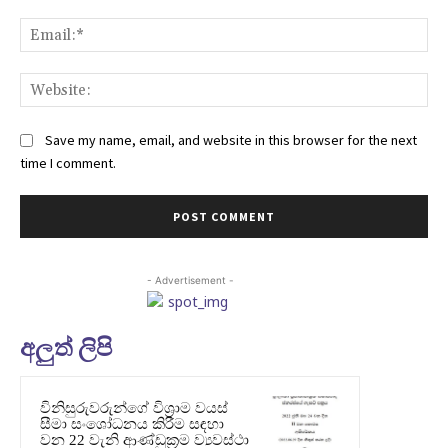
Ema
Web
Save my name, email, and website in this browser for the next
time I comment.
- Advertisement -
අලුත් ලිපි
විනිසුරුවරුන්ගේ විශ්‍රාම වයස්
සීමා සංශෝධනය කිරීම සඳහා
වන 22 වැනි ආණ්ඩුක්‍රම ව්‍යවස්ථා