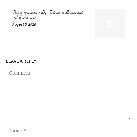
හිටපු අමාත්‍ය අකිල විරාජ් කාරියවසම්
අත්අඩංගුවට
August 5, 2026
LEAVE A REPLY
Comment:
Na