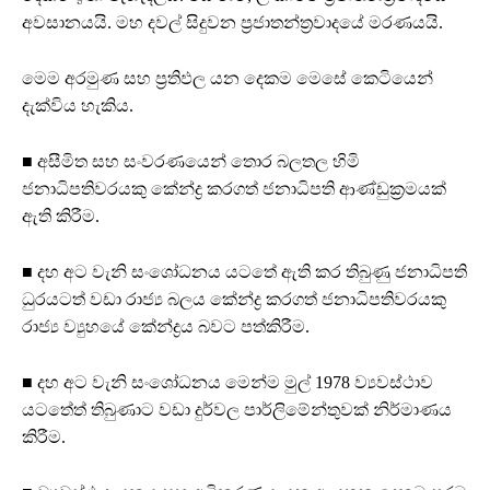
අවසානයයි. මහ දවල් සිදුවන ප්‍රජාතන්ත්‍රවාදයේ මරණයයි.
මෙම අරමුණ සහ ප්‍රතිඵල යන දෙකම මෙසේ කෙටියෙන්
දැක්විය හැකිය.
■ අසීමිත සහ සංවරණයෙන් තොර බලතල හිමි
ජනාධිපතිවරයකු කේන්ද්‍ර කරගත් ජනාධිපති ආණ්ඩුක්‍රමයක්
ඇති කිරීම.
■ දහ අට වැනි සංශෝධනය යටතේ ඇති කර තිබුණු ජනාධිපති
ධුරයටත් වඩා රාජ්‍ය බලය කේන්ද්‍ර කරගත් ජනාධිපතිවරයකු
රාජ්‍ය ව්‍යුහයේ කේන්ද්‍රය බවට පත්කිරීම.
■ දහ අට වැනි සංශෝධනය මෙන්ම මුල් 1978 ව්‍යවස්ථාව
යටතේත් තිබුණාට වඩා දුර්වල පාර්ලිමේන්තුවක් නිර්මාණය
කිරීම.