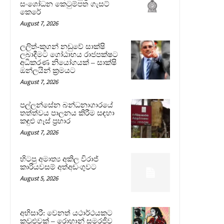
සංශෝධන කෙටුම්පත ගැසට්
කෙරේ
August 7, 2026
ලලිත්-කූගන් නඩුවේ සාක්ෂි
ලබාදීමට ගෝඨාභය රාජපක්ෂට
අධිකරණ නියෝගයක් – සාක්ෂි
ඔන්ලයින් ක්‍රමයට
August 7, 2026
පල්ලන්සේන බන්ධනාගාරයේ
තත්ත්වය පාලනය කිරීම සඳහා
කඳුළු ගෑස් ප්‍රහාර
August 7, 2026
හිටපු අමාත්‍ය අකිල විරාජ්
කාරියවසම් අත්අඩංගුවට
August 5, 2026
අභිසාරී: වෙනත් යථාර්ථයකට
කවුළුවක් – රොහාන් සමරජීව