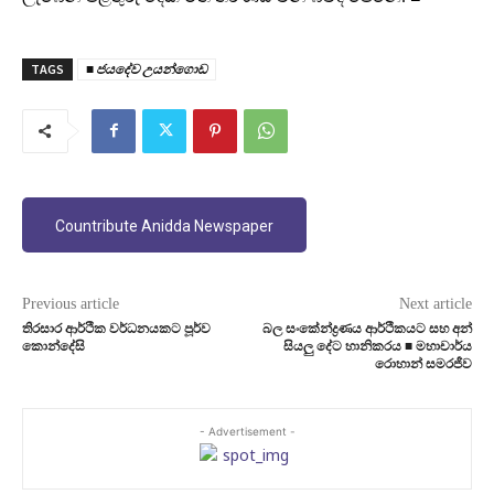
TAGS
■ ජයදේව උයන්ගොඩ
Countribute Anidda Newspaper
Previous article
Next article
තිරසාර ආර්ථික වර්ධනයකට පූර්ව
බල සංකේන්ද්‍රණය ආර්ථිකයට සහ අන්
කොන්දේසි
සියලු දේට හානිකරය ■ මහාචාර්ය
රොහාන් සමරජීව
- Advertisement -