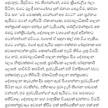
දෙවනුව, සිදුවීමට ඉඩ තිබෙන්නේ, මෙම ක්‍රියාවලිය බලා
සිටින, එයට මුලදී සහයෝගය දුන් ජනයා සෙළවීම, කම්පා
වීම සහ ‘මේ මොකක්ද වෙන්නේ අප රටට?’ යන ප්‍රශ්නය
ඇසීමට පටන් ගැනීමයි. ඒක-නායක, පරමබලාධිකාරී පාලන
තන්ත්‍රයක් සඳහා ඡන්දය දුන් වැසියන්ද, පාර්ලිමේන්තුවේ අත
එසවූ මන්ත්‍රීවරුන්ද, දේශපාලන වශයෙන් ඇස් අරින්නට
පටන්ගන්නේ එවිටය. එහෙත් ඒ සඳහා කල් ගත විය හැකිය.
එයට හේතුව, එසේ ඇස් ඇරීම සඳහා එක්තරා ඛේදජනක සහ
අවාසනාවන්ත පූර්ව කොන්දේසියක් ඉටුවී තිබිය යුතු වීමයි.
එය නම්, පරමබලාධිකාරී පාලන තන්ත්‍රය සිය දේශපාලන
බලය හිතුවක්කාර ලෙසත්, ප්‍රජාපීඩක ලෙසත්, මර්දනකාරී
ලෙසත් පාවිච්චි කරමින්, පුරවැසියන් එහි වින්දිතයන් බවට
පත්කරනු ලැබ තිබීමයි. ඒකාධිපති පාලන තන්ත්‍රයකට
දේශපාලන කැමැත්ත දීම සඳහා ඇස් පියාගන්නා පුරවැසියන්
සිටින සෑම රටකින්ම, ඉතිහාසය පුරා ලැබී තිබෙන පාඩමක්
වන්නේ, එම පුරවැසියන්ගේ ඇස් ඇරීමට, එම සමාජයට
අතිවිශාල දේශපාලන සහ මානුෂික වියදමක් දරන්නට වීමයි.
ප්‍රජාතන්ත්‍රවාදය අවසන් කිරීම එක් කතිරයකින් සහ එක් අත්