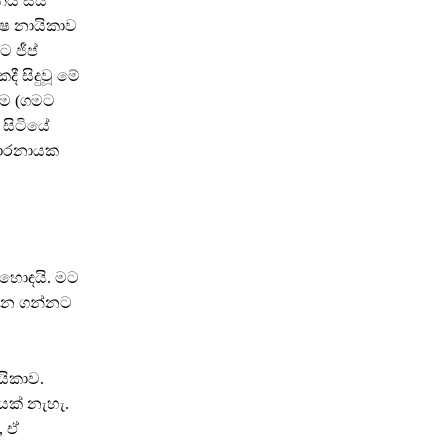
ිය සිය
්ෂ නායිකාව
 ජීප්
ී සිදුවූ මේ
රම (ගමට
සිටියේ
ඩාරනායක
 හොඳයි. මට
ගෙන ගන්නට
යිකාව.
යක් නැහැ.
 ඒ