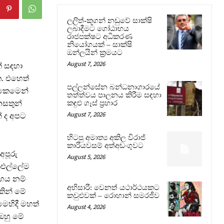
ලලිත්-කූගන් නඩුවේ සාක්ෂි
ලබාදීමට ගෝඨාභය
රාජපක්ෂට අධිකරණ
නියෝගයක් – සාක්ෂි
ඔන්ලයින් ක්‍රමයට
August 7, 2026
් සඳහා
ත. එහෙත්
පල්ලන්සේන බන්ධනාගාරයේ
 කෙමෙන්
තත්ත්වය පාලනය කිරීම සඳහා
නසතුන්
කඳුළු ගෑස් ප්‍රහාර
August 7, 2026
් ද අපට
හිටපු අමාත්‍ය අකිල විරාජ්
කාරියවසම් අත්අඩංගුවට
අපූරු
August 5, 2026
එකඑල්ලේම
රහය නම්
අභිසාරී: වෙනත් යථාර්ථයකට
කින් මේ
කවුළුවක් – රොහාන් සමරජීව
මෙහිදී මහත්
August 4, 2026
 ඔහු මේ