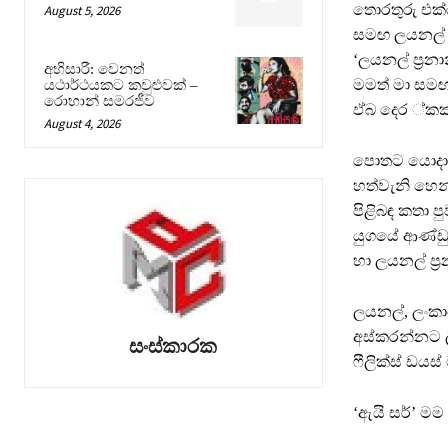
තොරතුරු එක්
August 5, 2026
සමඟ ලයනල් ප්
‘ලයනල් ප්‍රන
අභිසාරී: වෙනත්
මමත් මා සමඟ 
යථාර්ථයකට කවුළුවක් –
රොහාන් සමරජීව
ඵ්බ දෙර ්කක 
August 4, 2026
පොතට යොදා ඇත
හත්වැනි හෙන
පිළිබඳ කතා 
යුගයේ ආණ්ඩු
හා ලයනල් ප්‍රන
ලයනල්, ලංකා
අස්කරන්නට ලි
සංස්කාරක
ෆීලික්ස් ඩය
‘ඇයි සර්’ මම