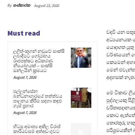
By
සංස්කාරක
August 23, 2020
Must read
වඳවී යන සතුන
අධ්‍යයනයක ය
යොදාගත යුතු
ලලිත්-කූගන් නඩුවේ සාක්ෂි
වර්ණයෙන් හ
ලබාදීමට ගෝඨාභය
රාජපක්ෂට අධිකරණ
කෙමෙන් අභාව
නියෝගයක් – සාක්ෂි
මෙන් එවැන්න
ඔන්ලයින් ක්‍රමයට
August 7, 2026
අදහසක් නැත. 
පල්ලන්සේන
මේ ටීකාව ලිය
බන්ධනාගාරයේ තත්ත්වය
පුද්ගලයකු ප
පාලනය කිරීම සඳහා කඳුළු
ගෑස් ප්‍රහාර
චරිතාපදානයක
August 7, 2026
කොට ඇත්තේ ් 
තොරතුරු හකු`
හිටපු අමාත්‍ය අකිල විරාජ්
පරිශ්‍රමයකින
කාරියවසම් අත්අඩංගුවට