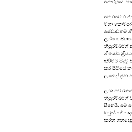
පෞරුෂය පෙනෙ
මේ රටේ රාජ්‍
මහා කොමසාරිස
සේවාවකම නිර
ලක්ෂ සංඛ්‍යා
නියුරම්බර්ග්
නියෝග ක්‍රි
කිරීමට සිදුව
කර සිටියේ කව
ලයනල් ප්‍රනාන
ලංකාවේ රාජ්‍
නියුරම්බර්ග
සිතෙයි. මේ බ
ඔවුන්ගේ හෘද
කරන ගනුදෙනු