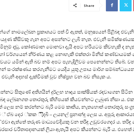
Share
්ගේ නාමලේඛන ප්‍රකාශයට පත් වී ඇතත්, මනුෂ්‍යයන් පිළිබඳ එවැනි
ෙදුණ කිසිවකු ගැන අපට අසන්නට ලැබී නැත. එවැනි සමීක්ෂණයක
 මිනුම් දඬු, කෝණමාන මොනවා දැයි අපට හරියටම කිවහැකි ද නැ
ෝ වර්ගයෙන් නිර්ණය කළ නොහැකි එක්තරා මිනිස් කණ්ඩායමක්
යට යමින් ඇති බව නම් අපට පැහැදිලිවම පෙනෙන්නට තිබේ. ව
න් සංරක්ෂණය කරගැනීමට යෙදිය යුතු උපාය මාර්ග සම්බන්ධයෙන
එවැනි අදහස් දැක්වීමක් වුව නිෂ්ප්‍රභ වන බව නිසැක ය.
න්නට සිතුණේ අතිශයින් දුර්ලභ හෘදය සාක්ෂියක් රඳවාගෙන සිටින 
ිළිබඳ ලේඛනගත තොරතුරු කිහිපයක් කියවන්නට ලැබුණ නිසා ය. 
් ලෙස නම් කරන්නට බැරි මෙම කෘතිය, නැතහොත් තොරතුරු සංග්‍
ඵ්බ දෙර ්කක ීැ්ිදබි – ලයනල් ප්‍රනාන්දු ලෙස ය. අපූරු ආකාරය
ඵවා ඇත්තේ තරුණ මාධ්‍යවේදියකු වන තරිඳු උඩුවරගෙදර ය. තරිඳු 
් බරසාර චරිතාපදානයක් ලියා ඇතැයි අපට කියන්නට බැරි ය. එහෙත්