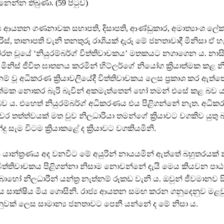
න්න තිබුණා. (59 පිටුව)
ය ආයතන ගණනාවක සභාපති, දිසාපති, ආණ්ඩුකාර, අමාත්‍යාංශ ලේකම්, 
්, තානාපති වැනි තනතුරු රාශියක් දැරූ මේ ජනතාවාදී මිනිසා ඒ හ
ත වූයේ ‘නියුරම්බර්ග් විත්තිවාචකය’ මතකයට නගාගෙන ය. නාස
ත මිනිස් ජීවිත ඝාතනය කරමින් හිට්ලර්ගේ නියෝග ක්‍රියාත්මක කළ න
 නම් වූ අධිකරණ ක්‍රියාවලියේදී විත්තිවාචකය ලෙස ප්‍රකාශ කර ඇත්ත
යාත්මක නොකර බැරි බැවින් අකමැත්තෙන් හෝ තමන් එසේ කළ බව 
ූ බව ය. එහෙත් නියුරම්බර්ග් අධිකරණය එය පිළිගන්නේ නැත. අධිකර
ර තත්ත්වයක් මත වුව නිලධාරියා තමන්ගේ ක්‍රියාවට වගකිව යුතු 
්දු සැම විටම ක්‍රියාකළේ ද ක්‍රියාවට වගකියමිනි.
ය යාන්ත්‍රණය අද වනවිට මේ අයුරින් නායයමින් ඇත්තේ බහුතරයක් 
් විත්තිවාචකය පිළිගන්නා නිසාම නොවන්නේ දැයි මෙය කියවන ප
ොහෝ නිලධාරීන් යන්ත්‍ර නැත්නම් රූකඩ වැනි ය. ඔවුන් ජීවමානව ස
ය සාක්ෂිය මිය ගොසිනි. රාජ්‍ය ආයතන සමඟ කරන ගනුදෙනුව මළ
වක් ලෙස සාමාන්‍ය ජනතාවට පෙනී යන්නේ ද මේ නිසා ය.