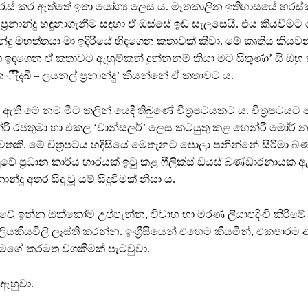
රැස් කර ඇත්තේ ඉතා යෝග්‍ය ලෙස ය. මෑතකාලීන ඉතිහාසයේ හරස්
‍රනාන්දු හඳුනාගැනීම සඳහා ඒ ඔස්සේ ඉඩ සැලසෙයි. එය කියවීමට 
ාන්දු මහත්තයා මා ඉදිරියේ හිඳගෙන කතාවක් කීවා. මේ කෘතිය කියව
ඉඳගෙන ඒ කතාවට ඇහුම්කන් දුන්නනම් කියා මට සිතුණා’ යි ඔහු ක
ීැ්ිදබි – ලයනල් ප්‍රනාන්දු’ කියන්නේ ඒ කතාවට ය.
ි මේ නම මීට කලින් යෙදී තිබුණේ චිත්‍රපටයකට ය. චිත්‍රපටයට ප
්රි රජතුමා හා එකල ‘චාන්සලර්’ ලෙස කටයුතු කළ හෙන්රි මෝර් න
පුවතකි. මේ චිත්‍රපටය හදිසියේ මෙතැනට පොලා පනින්නේ සිරිමා 
වේ ප්‍රධාන කාර්ය භාරයක් ඉටු කළ ෆීලික්ස් ඩයස් බණ්ඩාරනායක 
ාන්දු අතර සිදු වූ යම් සිදුවීමක් නිසා ය.
වේ ඉන්න ඔක්කෝම උප්පැන්න, විවාහ හා මරණ ලියාපදිංචි කිරීමේ
යකියවිලි ලෑස්ති කරන්න. ඉංග්‍රීසියෙන් එහෙම කියමින්, එකපාරම අ
ස් මගේ කරමත වගකීමක් පැටවුවා.
 ඇහුවා.