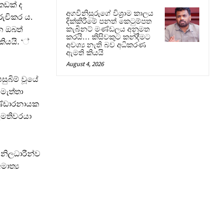
කඩක් ද
අගවිනිසුරුගේ විශ්‍රාම කාලය
රුචිකර ය.
දික්කිරීමේ පනත් කෙටුම්පත
න ඔබත්
කැබිනට් මණ්ඩලය අනුමත
කරයි… කිසිවකුට කන්දීමට
ියයි. ‘්
අවශ්‍ය නැති බව අධිකරණ
ඇමති කියයි
August 4, 2026
සුබිම් වූයේ
මැත්තා
බණ්ඩාරනායක
ඇමතිවරයා
 නිලධාරීන්ව
මාත්‍ය