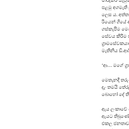
මාරුකර යැවු
පළමු අගමැති
ලෙස ය. අත්තන
රියෙන් ගියේ 
ගස්කැපීම මෙ
සේවය කිරීම
ග්‍රාමසේවකය
මැතිනිය ඩී.ආ
‘ආ… මගේ ග්‍
මෙතැනදී තරු
දැං තමයි තේ
බොහෝ දේ තිබු
ඇය ලංකාවේ ද
ඇයට තිබුණේ 
එකල ජනතාව 