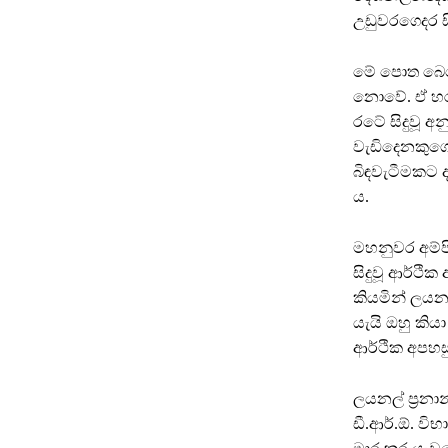
උඩුවරගෙදර ස
මේ පොත බෙහෙ
නොවේ. ඒ හරහ
රටේ සිදුවූ අ
වැඩිදෙනකුගේ
බිඳවැටීමකට ද
ය.
මහනුවර අම්පි
සිදුවූ ආර්ථි
කියමින් ලයනල
යැයි ඔහු කි
ආර්ථික අපහසු
ලයනල් ප්‍රනා
ඩී.ආර්.ඕ. විභ