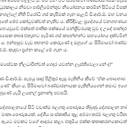
ණේ අත්තනගල්ලට ය. මේ වන විට සිරිමාවෝ බණ්ඩාරනායක මැතින
 ධුරකාලය නිමවා පාර්ලිමේන්තුව නියෝජනය කරමින් සිටියේ විපක
ගල්ලේ නීති විරෝධී ගස් කැපීමක් ගැන සැලවී ඩී.ආර්.ඕ. මහ වනයට
අතේ පේර කෝටුවක්වත් නැතිව ය. කිරිඳිවැල ප්‍රදේශයේ වනගහණයකද
හෙයවූවේ එක්සත් ජාතික පක්ෂයේ මන්ත්‍රීවරයකු වුව ද උදේ පාන්ද
 පසෙක තබා) එතැනට පැමිණ ගස් කපන්නන්ට සහයෝගය දක්වමින් 
ා ය. ඉන්පසුව වැඩ තහනම් කෙරුණේ ද ඔහුගේ ය. සිරිමාවෝ බණ්
ර්.ඕ. කැඳවා ප්‍රශ්න කළේ මේ ගැන ය.
රාමසේවක නිලධාරින්වත් ගෙදර යවන්න ලෑස්තිවෙලා නේ ද?’
ණ ඩී.ආර්.ඕ. සැපයූ ඍජු පිළිතුර ඇසූ මැතිනිය කීවේ ‘ඒක බොහොම
රුණේ’ කියා ය. සිරිමාවෝ බණ්ඩාරනායක මැතිනියගෙන් තමාට ඉ
ණේ යැයි ලයනල් ප්‍රනාන්දු පවසයි.
ේශපාලනයේ සිටි වඩාත්ම බලගතු පෞරුෂය තිබුණු දේශපාලන නා
මාතෘ පෞරුෂයක්. දේශීය සංස්කෘතිය තුළ අම්මා තරම් බලගතු චරිත
ඇයට මවකට වගේ ආදරය කළා. එතුමිය එක්ක කතාකරනකොටත්,