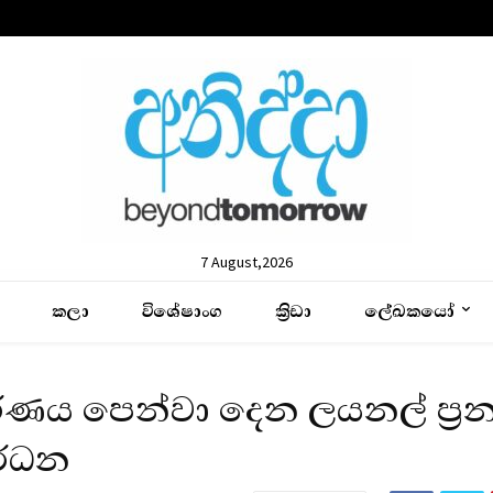
7 August,2026
කලා
විශේෂාංග
ක්‍රිඩා
ලේඛකයෝ
මරණය පෙන්වා දෙන ලයනල් ප්‍රන
ර්ධන