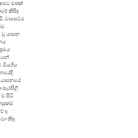
 අපට මතක්
රේ කිසිදු
ි. වාසෙට්ඨ
බව
 වූ යාපන
පනය
්‍රමය
ලයන්
 මියගිය
නයේදී
ත් යාපනයේ
 සැරසිලි
ව සිටි
හසුකම්
වේ ද
වා තිබූ