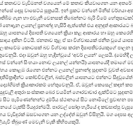
ියේ කතාවට වැඩිමනත් වශයෙන් මේ කතාව කියවාගෙන යන අතරේ
හන්සේ දෙසූ වාසෙට්ඨ සූත්‍රයයි. ඉන් ප්‍රකට වන්නේ මිනිස් වර්ගයා අත
බීම ගැන හා එවැනි වෙනසක් තිබෙන්නට බැරි වීමේ හේතුසාධකය
හෝ නොදැන ලයනල් ප්‍රනාන්දු හැසිරී ඇත්තේත් එය අනුදත් ආකාරයට 
හු යාපනයේ දිසාපති වශයෙන් ක්‍රියා කළ ආකාරය හා ඔහු කෙරෙහි
රසාදය දකින විටයි. ජනතාව තුළ ඒ සා විශ්වාසයක් ජනිත වූයේ යා
්‍රී ලංකාවේම කොටසක් බව විශ්වාස කරන දිසාපතිවරයකුගේ පාලන ක
ුවෙනුයි. එදා ඔවුන් ඔහු හැඳින්වූයේ ‘අවර් ලයන්’ ලෙසයි. (මෙහිදී 
හස් වන්නේ සිංහයා නොව ලයනල් යන්නයි) යාපනයේදී තමාගේ මව
හය කොළඹ රැගෙන එන්නට ලයනල් ප්‍රනාන්දු සූදානම් වුවත් අවසා
තිමිත්‍රාදීන්ට කෝච්චිවලින්, බස්වලින් යාපනයට එන්නට සිදුවූයේ
යෝගිමත් ක්‍රියාකාරකම් හේතුවෙනුයි. ඒ, ඔවුන් කෙසෙල් කඳන් කපා
 සුදුවැලි අතුරා සංස්කෘත බෙර වයමින් ගෞරවාචාර දැක්වීමට සූදානම් 
 සිට පැමිණෙන්නන්ට දුම්රිය ස්ථානයේ සිට නොමිලේ ප්‍රවාහන ප
යේ ටැක්සි රියදුරන්මයි. පාරවල් සෝදා හැරියේ ද කඩසාප්පු වැසු
හය වැඩිදුරක් ඔසවාගෙන යන ලද්දේත් ඔවුන් විසිනුයි. මග දෙපස අල
ැවී තිබුණේ මෙවැනි වැකි කිහිපයකුයි.