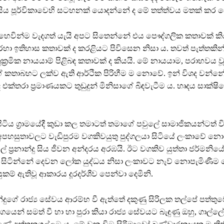
ිය පූර්විකාවෙහි සටහනක් යොදන්නේ ද මේ තත්ත්වය මතක් කර 
වින්ම වැදගත් යැයි අපට සිතෙන්නේ එය පෞද්ගලික කතාවක් ක
ා ඉතිහාස කතාවක් ද කරළියට පිවිසෙන නිසා ය. තවත් පැත්තකින
නුක්‍රමික නායයාම් පිළිබඳ කතාවක් ද කියයි. මේ නායයාම, පරාභවය 
 කතාබහට ලක්ව ඇති ආර්ථික පිරිහීම ම නොවේ. ඉන් විශද වන්නේ
 එක්තරා ප්‍රමාණයකට තුඩුදුන් මිනිසාගේ බිඳවැටීම ය. හෘදය සාක්
ටිය ග්‍රාමයේදී කුඩා කල තමාටත් තමාගේ පවුලේ සාමාජිකයන්ටත් ව
ක අපහසුතාවලට වැඩිපුරම වගකිවයුතු පුද්ගලයා සිටියේ ලංකාවේ නො
් ප්‍රනාන්දු සිය ජීවන අන්දරය අරඹයි. ඊට වගකිව යුත්තා ජර්මනියේ 
යා සිටින්නේ දෙවන ලෝක යුද්ධය නිසා ලංකාවට නැව් නොපැමිණීම
කම් ඇතිවූ ආකාරය දූරදර්ශීව පෙන්වා දෙමිනි.
න්දුගේ රාජ්‍ය සේවය ආරම්භ වී ඇත්තේ දකුණු සිරිලක තල්පේ පත්තුව
ාගයෙන් සමත් වී හා හා පුරා කියා රාජ්‍ය සේවයට බැඳුණු ඔහු, ගාල්ලේ