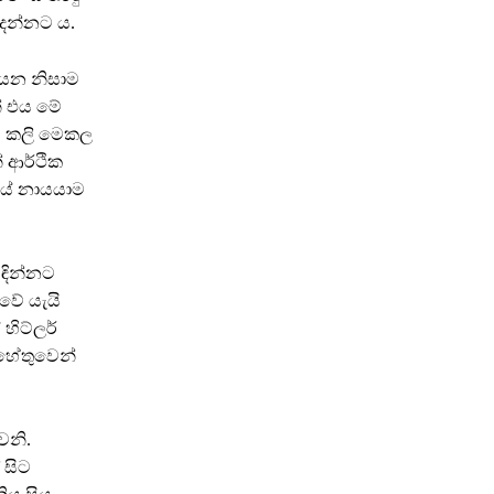
දෙන්නට ය.
ියන නිසාම
් එය මේ
වූ කලි මෙකල
 ආර්ථික
ෂියේ නායයාම
ිඳින්නට
වේ යැයි
හිට්ලර්
 හේතුවෙන්
ෙනි.
 සිට