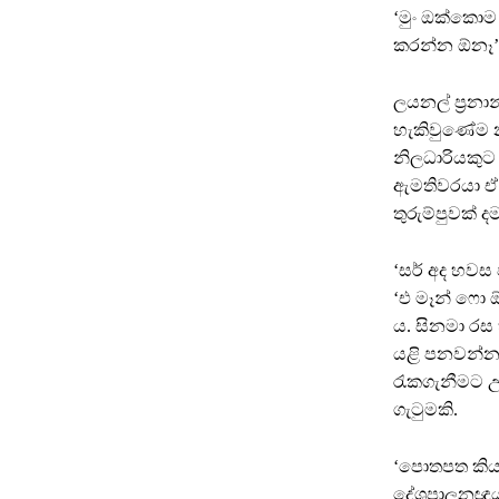
‘මුං ඔක්කොම
කරන්න ඕනෑ’ ඇ
ලයනල් ප්‍රනා
හැකිවුණේම න
නිලධාරියකුට 
ඇමතිවරයා ඒ ග
තුරුම්පුවක් ද
‘සර් අද හවස 
‘එ මෑන් ෆො ඕ
ය. සිනමා රස 
යළි පනවන්නට
රැකගැනීමට උ
ගැටුමකි.
‘පොතපත කියව
දේශපාලනඥයන් 