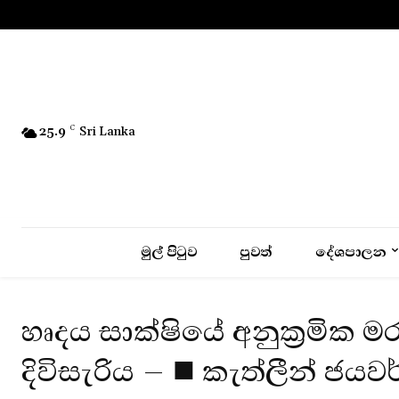
No menu items!
25.9
C
Sri Lanka
මුල් පිටුව
පුවත්
දේශපාලන
හෘදය සාක්ෂියේ අනුක්‍රමික 
දිවිසැරිය – ■ කැත්ලීන් ජයව