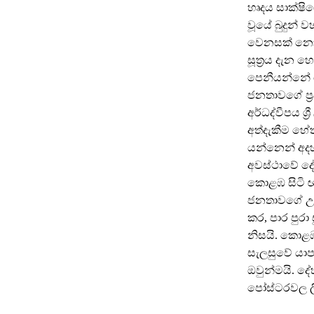
හෘදය සාක්ෂ
වූයේ බුදුන් ව
වෙනසක් නොති
සූත්‍රය දැන 
පෙනීයන්නේ ඔ
ජනතාවගේ ප්‍
අර්ධද්වීපය ශ
අත්දැකීම හේත
යන්නෙන් අද
අවස්ථාවේ දේ
කොළඹ සිටි ඥා
ජනතාවගේ උද්‍
කර, පාර පුරා
නිසයි. කොළඹ
සැලසුවේ යාපන
ඔවුන්මයි. දේ
පෝස්ටරවල ලිය