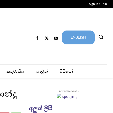
Sign in / Join
ENGLISH
කතුවැකිය
කාටූන්
විඩීයෝ
ාන්දු
- Advertisement -
අලුත් ලිපි