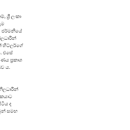
ශ්‍රී ලංකා
ැම
ි ජර්මනියේ
ිලධාරීන්
ේ හිට්ලර්ගේ
ය. එසේ
ණය ප්‍රකාශ
බව ය.
නිලධාරීන්
ාඨකයාට
ිටිය ද
වුන් සමඟ