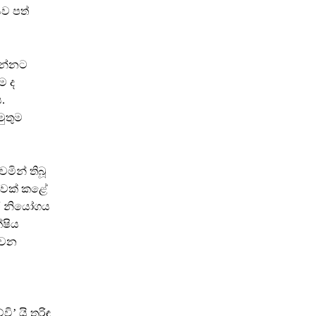
ව පත්
 ගන්නට
ම ද
.
මුතුම
මින් තිබූ
නාවක් කළේ
අර නියෝගය
්ෂිය
ුවන
’ යි තරිඳු