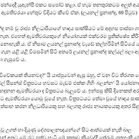
 ඡන්දෙදී යුඇන්පී එකට සපෝට් කළා. ඒ හැම තනතුරකටම අලුත් අය
මතිවරයා හේතුව විදියට කීවේ ඒක. (ලයනල් ප්‍රනාන්දු, 69 පිටුව)
න්දු නම් වූ රාජ්‍ය නිලධාරියාගේ හෘදය සාක්ෂියට මේ අදහස පාස්සා
ැත. එහෙත් ඇමතිවරයකුගේ නියෝගයක් එක්වරම ප්‍රතික්ෂේප කිරී
නොහැකි ය. ඒ නිසාම ලයනල් ප්‍රනාන්දු වැඬේ කල්හරිමින් සිටියේ ය
ැන යළි යළි විමසමින් සිටි අතරේ ලයනල් ප්‍රනාන්දු කල්යල් බලා අ
මා ගැසුවේ ය.
විවේකයක් තියනවද?’ යි යාප්පුවෙන් ඇසූ ඔහු, ඒ වන විට තිරගත වෙ
ල් සීසන්ස් චිත්‍රපටය හවසට මැඩම් එක්ක ගිහිං බලන්න’ යි යෝජ
හඳුනන ඇමතිවරයා ද චිත්‍රපටය බැලුවේ ය. ඉන්පසු කිසි දිනෙකත් 
 ඇමතිවරයා යොමු වූයේ නැත. චිත්‍රපටයට තේමා වූයේ හෘදය සාක
ත්සාහ කරන නිලධාරියෙකු සහ බලගතු රාජ්‍ය නායකයෙකු අතර සිද
ූ උගත් හා දියුණු දේශපාලනඥයන්ගේ සිට ආත්මයක් නැති බාල
අතට මේ රට පත්වූ හැටි මේ කතාව කියවද්දී තේරුම් ගතහැකි වේවි