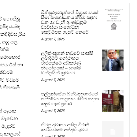
විනිසුරුවරුන්ගේ විශ්‍රාම වයස්
සීමා සංශෝධනය කිරීම සඳහා
් නොතිබූ
වන 22 වැනි ආණ්ඩුක්‍රම
ඉපිද යාබද
ව්‍යවස්ථා සංශෝධන
කෙටුම්පත ගැසට් කෙරේ
ී දිවිසැරිය
August 7, 2026
 අදද පල
ික්ම
ලලිත්-කූගන් නඩුවේ සාක්ෂි
ර්ග මොහොර
ලබාදීමට ගෝඨාභය
රාජපක්ෂට අධිකරණ
ෙයාර්ස් හා
නියෝගයක් – සාක්ෂි
ක්වරම
ඔන්ලයින් ක්‍රමයට
August 7, 2026
ට මධ්‍යම
 හිතකාමී
පල්ලන්සේන බන්ධනාගාරයේ
තත්ත්වය පාලනය කිරීම සඳහා
කඳුළු ගෑස් ප්‍රහාර
August 7, 2026
ස් පැයක
ල වැවෙන
හිටපු අමාත්‍ය අකිල විරාජ්
ව මැදරට
කාරියවසම් අත්අඩංගුවට
 පසු කාලයේ
August 5, 2026