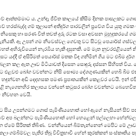
වේ ආත්තම්මාට ය. උන්දෑ ජීවිත කාලයේ කිසිම දිනක පාසලකට ගොස
 හරස්බැද්ද ගම් තුලානේ අතිදුර්ග පාරවලින් ප්‍රවේශ විය යුතු ගමක 
නිසෙකු හා සරණ විත් තවත් දුරු රටක වසා අවසන මුහුදුකරයේ ගමකද
ැනියකි. ඈ උපන් ගම නිවෙස්වල ගෙවතු වට සිටවූ පෙයාර්ස් ගස්වල
හත් අභිරුචියෙන් නැරඹිය හැකි දසුනකි. මේ මෑත නුවරඑළියෙන් න
ට යද්දී ඒ අසිරිමත් පෙයාර්ස් මතක විඳ ගනිමින් ගිය මට එබිම දු
 බලන කල ඈත ඌව මිටියාවත් දිසෙන සොඳුරු දස්සන සිහිපත් විය. ප
එළවළු බෝග වවන්නට නිසි සෞම්‍ය දේශගුණයකින් හෙබි බිම එ
ි හඳුන්වන අඩි දෙදහසක පමණ ප්‍රපාතයකින් කෙළවර වෙයි. ඉන් එපි
යළි නැගෙනහිර කලාපය වන්නේ කටුසර බෝග වවන්නට බෙහෙවින්
නිවහන වෙයි.
ට සිය උපන්ගමට ගොස් පැමිණියහොත් හෝ ඇගේ නෑසියන් සිව් ප
වේ අප බලන්නට පැමිණියහොත් හෝ හෙළෙන් පල්ලෙහා හේන්ව
න ඒමේ සිරිතක් තිබිණ. වන්නියෙන් බිම්තැන්නෙන් මෙපිට මේ ඌ
කලා ගම්බිම්වල පැතිර තිබූ විචිත්‍රභාවී හේන් කුරක්කන් සංස්කෘතිය