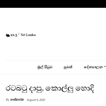
No menu items!
22.5
C
Sri Lanka
මුල් පිටුව
පුවත්
දේශපාලන
රටබටු දාපු, කොල්ලු හොදි
By
සංස්කාරක
August 9, 2020