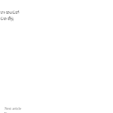
් හා කඩෙන්
ෙත තිබූ
Next article