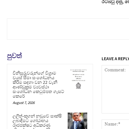
රටබටු දාපු, 
පුවත්
LEAVE A REPL
විනිසුරුවරුන්ගේ විශ්‍රාම
වයස් සීමා සංශෝධනය
කිරීම සඳහා වන 22 වැනි
ආණ්ඩුක්‍රම ව්‍යවස්ථා
සංශෝධන කෙටුම්පත ගැසට්
කෙරේ
August 7, 2026
Comment:
ලලිත්-කූගන් නඩුවේ සාක්ෂි
ලබාදීමට ගෝඨාභය
රාජපක්ෂට අධිකරණ