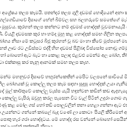
 අග්‍රේෂය තලප කෑමයි. පතන්දර තලප ගුලි දඩමස් හොදියෙන් අනා
ල්ගෙඩියාවේ දිසාගේ හේන් බිම්වල සහ බලහරුවේ සමතේගේ මැටි
ා මුසුවය. කුරහන් තලප කන්නට නම් දඩමස් හොද්දක් වුවමනායැයි
ණි. වියළි දඩමසක කුර හා හම්ද මුහු කළ හොද්දක් සමඟ ගිලින තලප
ගය නිසා මේ කටුසර බිජු කුරහන් වූ බව මා හා කීවේ මුප්පනේ මහ
හෙත් ඌව රට උඩිස්සට එද්දී හිඟ දඩමස් පිළිබඳ විස්සෝප නොවූ ග
හෝ බොහෝ ඇට බැට හා කොළ පලාද එළවළු මෙන්ම අල බෝග, තිබ්
ා එක්කාසු කර තැනූ ආනමක් සමඟ තලප කෑහ.
්ම මහනුවර දිසාවේ හඟුරන්කෙතින් මෙපිට වලපනේ සාවියේ මින
නිල බෝගයක් වූ කොල්ලු තලප කෑම සඳහා සුදුසු හොද්දක් උයා ගැනී
්දේ මුල් කාර්තුවේ කොල්ලු වැස්ස යැයි හඳුන්වන කඩින් කඩ ඇදහැ
 කොල්ලු වැපිරූ ඔවුහු කරල පැසෙන විට වැල් පිටින් උදුරා ගොම
යළුණු කළ මෝල ගස් හෝ තඩි පොලුවලින් තනා හෙළා ගන්නා ඇට එ
ා උයන්නට ගන්නේ කබලේ බැද වණේ ලා කොටා පියලි කිරීමෙන් 
කර පොතු හැර ගරා හොද්දටය. මේ හොද්ද රස වන්නේ බොහෝ සෙයි
කුඩා හේන් තක්කාලි නිසාය.