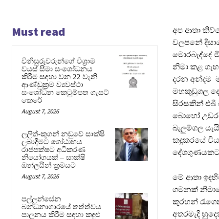
Must read
අප ආතා කිව්
වලපනේ දිසාවේ
මොරබැද්දේ මි
විනිසුරුවරුන්ගේ විශ්‍රාම
නිමා කළ ගැහ
වයස් සීමා සංශෝධනය
කිරීම සඳහා වන 22 වැනි
දරන අන්දම ම
ආණ්ඩුක්‍රම ව්‍යවස්ථා
මහකුඩුගල දෙස
සංශෝධන කෙටුම්පත ගැසට්
කෙරේ
සිරසකින් එබී
August 7, 2026
බොහෝ උඩරට 
බැලුම්ගල යැය
ලලිත්-කූගන් නඩුවේ සාක්ෂි
කඳුකරයේ වි
ලබාදීමට ගෝඨාභය
රාජපක්ෂට අධිකරණ
දේශගුණයකට 
නියෝගයක් – සාක්ෂි
ඔන්ලයින් ක්‍රමයට
August 7, 2026
මේ ආතා ඉඳහි
ගමනක් නිමා
පල්ලන්සේන
කුරහන් රැගෙ
බන්ධනාගාරයේ තත්ත්වය
අතරමැදි හුදෙ
පාලනය කිරීම සඳහා කඳුළු