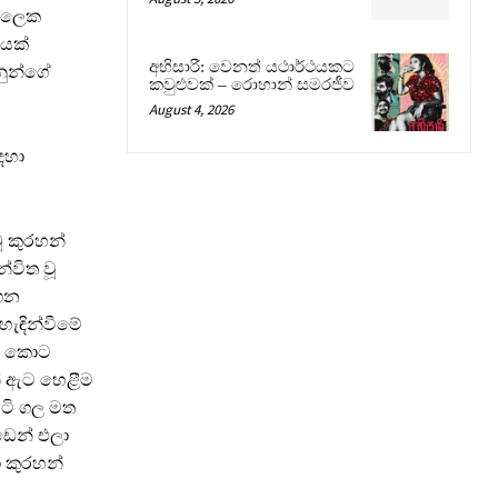
කාලෙක
ියක්
අභිසාරී: වෙනත් යථාර්ථයකට
නුන්ගේ
කවුළුවක් – රොහාන් සමරජීව
August 4, 2026
ඳහා
 කුරහන්
්විත වූ
ගෙන
හැඳින්වීමේ
බර කොට
් ඇට හෙළීම
යටි ගල මත
ඉඩෙන් එලා
ා කුරහන්