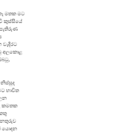
 කෑ මතක මට
 කුස්සියේ
 පැතිරුණ
ය
 වැදිරට
ම්මු අලකොළ
බටු,
ිස්සුද
මට භාවිත
ලෙන
 ගෑ කමතක
කතු
අනතුරුව
න් යොදන