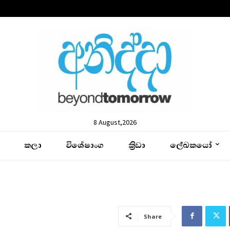
8 August,2026
කලා
විශේෂාංග
ක්‍රිඩා
ලේඛකයෝ
Share