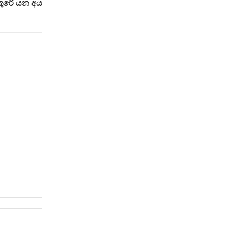
ුරේ යන අය
Website: