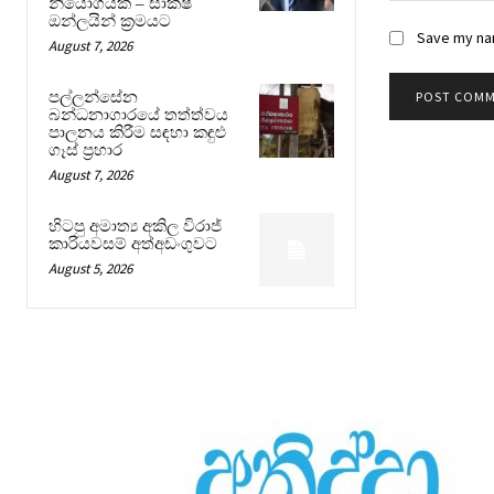
නියෝගයක් – සාක්ෂි
ඔන්ලයින් ක්‍රමයට
Save my nam
August 7, 2026
පල්ලන්සේන
බන්ධනාගාරයේ තත්ත්වය
පාලනය කිරීම සඳහා කඳුළු
ගෑස් ප්‍රහාර
August 7, 2026
හිටපු අමාත්‍ය අකිල විරාජ්
කාරියවසම් අත්අඩංගුවට
August 5, 2026