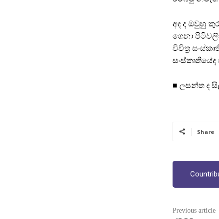
අද ද ඔවුහු 
ගෙනා පිටිවල
විචිත්‍ර සංස
සංස්කෘතියේද 
■ ලසන්ත ද සි
Share
Countrib
Previous article