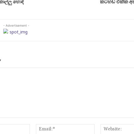
කොල්ලු හොදි
කටහඬ එක්ක අත
- Advertisement -
Y
Name:*
Email:*