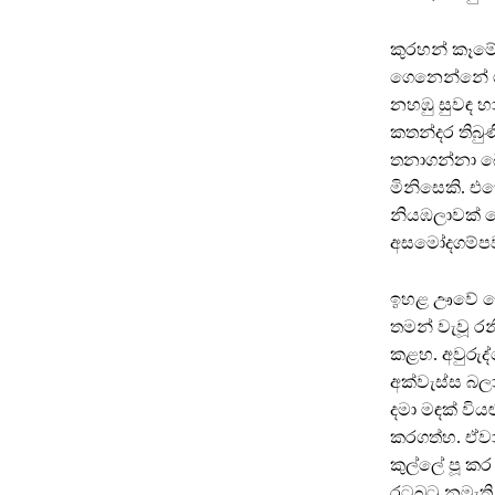
කුරහන් කෑමේ
ගෙනෙන්නේ ග
නහඹු සුවඳ හ
කතන්දර තිබු
තනාගන්නා බෝ
මිනිසෙකි. එ
නියඹලාවක් 
අසමෝදගම්පව
ඉහළ ඌවේ මෙන
තමන් වැවූ ර
කළහ. අවුරුද
අක්වැස්ස බලා
දමා මඳක් වි
කරගත්හ. ඒව
කුල්ලේ පූ 
රටබටු නමැති 