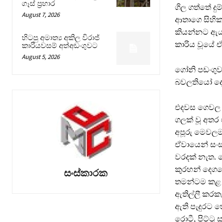
ගෑස් ප්‍රහාර
ගිල ගත්තේ ද
August 7, 2026
ආතාගෙ සිහිකල
කියන්නට ඇය
හිටපු අමාත්‍ය අකිල විරාජ්
කාරිය වූයේ 
කාරියවසම් අත්අඩංගුවට
August 5, 2026
ගෝනි පඩංගුව
බවලතියෝ දෙත
එදවස ගෙවල අ
ගලක් වූ අතර 
අපූරු මෙවලම
ඒවායෙන් සංස්
වරදක් නැත. 
කුරහන් දෙගල
සංස්කාරක
තමන්ටම කළ හ
ඇතිල්ලී කරකැ
ඇති පැදුරට හ
රොටී, පිට්ටු